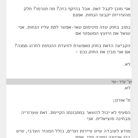
אני מוכן לקבל זאת. אבל בהיקף כזה? מה תגרמו? חלק
מהעיריות יקבעו הנחות. אמנם
כתוב בחוק שזה מינימום שאי-אפשר לתת עליו הנחות. אני
שואל את היועץ המשפטי אם
הקביעה הזאת בחוק מאפשרת לוועדת ההנחות לחרוג ממנה?
אם אני מבין את החוק נכון -
לא.
ש' עיר-שי
¶
לא.
ח' אורון;
הסעיף לא יכול להשאר במתכונתו הקיימת. זאת שערוריה
מבחינה סוציאלית. אני
מודע לעובדה שיש עיירות וערים, כולל המגזר הערבי, שיש
בהן ארנונה נמוכה מדי. אתם