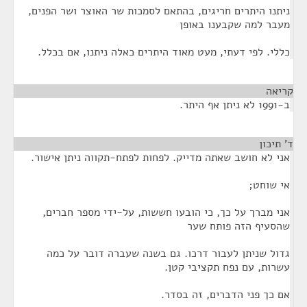
ניתנו היתרים חריגים, בהתאם לסמכות שר האוצר ושר הפנים,
מעבר למה שקבענו באופן
כללי. לפי דעתי, מעט מאוד היתרים כאלה ניתנו, אם בכלל.
קריאה
¶
ב-1991 לא ניתן אף היתר.
ד' תיכון
¶
אני לא חושב שאתה מדייק. לפחות לפתח-תקווה ניתן אישור.
אי שוחט;
אני מברך על כך, כי הובעו חששות, על-ידי מספר חברים,
שהסעיף הזה פותח שער
גדול שניתן לעבור דרכו. גם בשנה שעברה דובר על כמה
עשרות, עם נפח תקציבי קטן.
אם כך פני הדברים, זה בסדר.