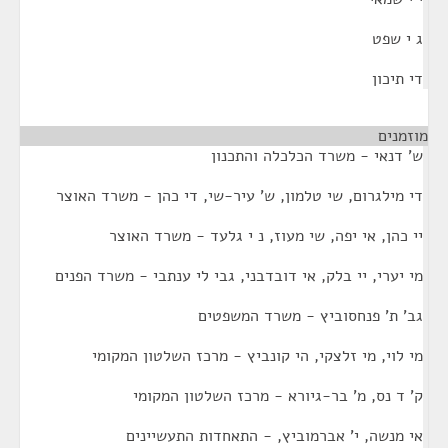
ג י שפט
די תיכון
מוזמנים
¶
ש' דנאי - משרד הכלכלה והתכנון
די מילגרום, שי טלמון, ש' עיר-שי, די כהן - משרד האוצר
יי כהן, אי יפה, שי מעוז, נ י גלעד - משרד האוצר
מי יערי, יי בלק, אי דובדבני, גבי לי ענתבי - משרד הפנים
גב' ת' פנחסוביץ - משרד המשפטים
מי לוי, מי זלצקי, הי קונביץ - מרכז השלטון המקומי
ק' ד נס, מ' בר-גיורא - מרכז השלטון המקומי
אי מנשה, י' אברמוביץ, - התאחדות התעשיינים