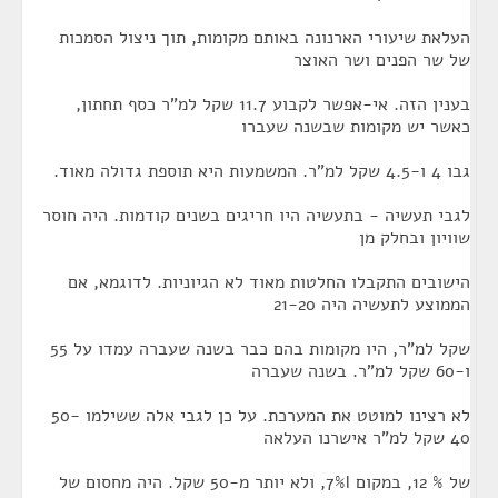
העלאת שיעורי הארנונה באותם מקומות, תוך ניצול הסמכות
של שר הפנים ושר האוצר
בענין הזה. אי-אפשר לקבוע 11.7 שקל למ"ר כסף תחתון,
כאשר יש מקומות שבשנה שעברו
גבו 4 ו-4.5 שקל למ"ר. המשמעות היא תוספת גדולה מאוד.
לגבי תעשיה - בתעשיה היו חריגים בשנים קודמות. היה חוסר
שוויון ובחלק מן
הישובים התקבלו החלטות מאוד לא הגיוניות. לדוגמא, אם
הממוצע לתעשיה היה 21-20
שקל למ"ר, היו מקומות בהם כבר בשנה שעברה עמדו על 55
ו-60 שקל למ"ר. בשנה שעברה
לא רצינו למוטט את המערכת. על כן לגבי אלה ששילמו 50-
40 שקל למ"ר אישרנו העלאה
של % 12, במקום 7%l, ולא יותר מ-50 שקל. היה מחסום של