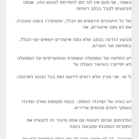
כאמור, אף פעם אין לנו זמן להתייחס לנושא הזה. אנחנו
מבקשים לקבל בכתב רשימה
של כל הישובים היוצאים מן הכלל, ששוחררו בשנה שעברה.
אם לא נתנו אישורים, אני
מבקש הודעה בכתב שלא נתנו אישורים יוצאים-מן-הכלל,
בחתימת שני השרים.
יש החלטה של הממשלה שאומרת שהתעריפים של הממשלה
לא יתייקרו בשיעור העולה על
% 10. אני מבין שלא רוצים ליישם זאת בכל הנוגע לארנונה.
יש בעיה של המיגזר העסקי. בכמה מקומות נאלץ המיגזר
העסקי לשלם סכומים אדירים.
המינימום שניתן לעשות עם אותו מיגזר זה להנציח את
התקרות הנמוכות שקבענו בשנה
שעברה. זה לא עושה צדק לא עם בעלי העסקים ולא עם