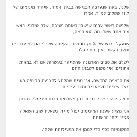
שלנו, בעת שנערכה הפגישה בבית-אסיה, שיהיה מינימום של
11.7 שקלים למ"ר, אמרו
שלושה ראשי ערים שישבו באותה ישיבה, שזה טירוף. ראש
עיר אחד שאל: מה הוא רוצה,
שנעקל רכוש של % 70 מתושבי העיירה שלנו? הם לא עובדים
ומצבם קשה. איך הם יוכלו
לשלם את סכום הארנונה שהתייקר בעשרות אם לא במאות
אחוזים. אין מקום לקבוע היום
את הרצפה החדשה. אני מניח שהלחץ לקביעת הרצפה בא
מצד עיריית תל-אביב ומצד עיריית
חיפה, שהרי יש שכונות בהן משלמים סכום מינימלי, מגוחך.
אני מציע שענין המינימום יפול מייד. נשאלת שוב השאלה
מניין יקחו הרשויות
המקומיות כסף כדי לממן את הפעילויות שלהן.