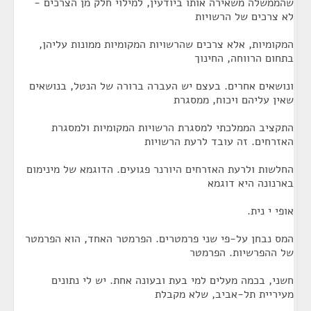
שהממשלה משאירה אותו ביודעין, למילוי חלק מן הצרכים -
לא צרכים של הרשויות
המקומיות, אלא צרכים שהרשויות המקומיות ממונות עליהן,
בתחום הרווחה, החינוך
ונושאים אחרים. בעצם יש העברה ברורה של הנטל, בנושאים
שאין עליהם ויכוח, ממסגרת
התקציב הממלכתי למסגרת הרשויות המקומיות ולמסגרת
האזרחים. זה עובד לרעת הרשויות
החלשות ולרעת האזרחים היורנר פגועים. הדוגמא של מינימום
בארנונה היא דוגמא
אופי י נית.
המס נבחן על-פי שני פרמטרים. הפרמטר האחד, הוא הפרמטר
של ההפרשיות. הפרמטר
חשני, בכמה מעלים למי בעת ובעונה אחת. יש לי נתונים
מעיריית תל-אביב, שלא מקבלת