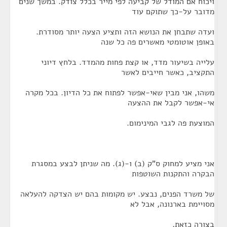
ויכוח אם המודל של קביעה לפי מייר בכלל צודק. במשך שנים
מדובר על-כך שתוקם עוד
ועדה שתבחן את הנושא הזה ותציע הצעה יותר מסודרת.
באופן אוטומטי מאשרים פה כל שנה
עלייה בשיעור מדד, או קצת פחות מהמדד. בלחץ דיוני
התקציב, כאשר חייבים לאשר
משהו, אני מבין שאי-אפשר לפתוח את כל הדיון. בכל מקרה
אי-אפשר לקבל את ההצעה
המוצעת פה לגבי המינימום.
אני מציע למחוק ס"ק (ב) ו-(ג). מה שניתן לבצע במסגרת
הבקרה והתקנות השוטפות
של משרד הפנים, נבצע. יש מקומות בהם יש הצדקה להעלאה
מסויימת בארנונה, אבל לא
בצורה כזאת.