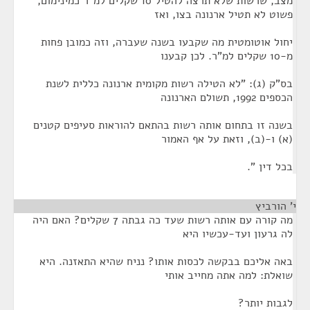
מצב, שרשות שלא תרצה להטיל 10 שקלים למ"ר כמינימום,
פשוט לא תטיל ארנונה בצו, ואז
יחול אוטומטית מה שקבעו בשנה שעברה, וזה כמובן פחות
מ-10 שקלים למ"ר. לכן קבענו
בס"ק (ג): "לא הטילה רשות מקומית ארנונה כללית לשנת
הכספים 1992, תשולם הארנונה
בשנה זו בתחום אותה רשות בהתאם להוראות סעיפים קטנים
(א) ו-(ב), וזאת על אף האמור
בכל דין ".
י' הורביץ
¶
מה קורה עם אותה רשות שעד כה גבתה 7 שקלים? האם היה
לה גרעון ועד-עכשיו היא
באה אליכם בבקשה לכסות אותו? נניח שהיא התאזנה. היא
שואלת: למה אתה מחייב אותי
לגבות יותר?