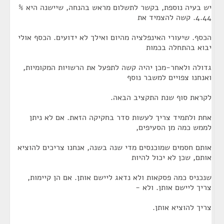
יש בעיה נוספת, בקשר לתשלום מראש בהנחה, שיישנה היא %
4.44. קשה להצמיד את
הכסף. שיעורי האינפלציה מהיום ואילך לא ידועים. הכסף אולי
יבוא בהתחלה בכמות
גדולה ולאחר-מכן יהיה קשה לתפעל את הרשויות המקומיות,
ואנחנו צפויים למשבר נוסף
לקראת סוף שנת התקציב הבאה.
אחת ולתמיד צריך לעשות סדר בחקיקה הזאת. אם לא ניתן
לממש כמה מן הסעיפים,
אותם חסמים שמוכנסים מדי שנה בשנה, אנחנו צריכים להוציא
אותם, שכן לא יכול להיות
שנכניס כמה פסקאות ולא נדאג ליישם אותן. אם הן קיימות,
צריך ליישם אותן. ולא -
צריך להוציא אותן.