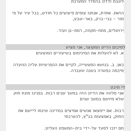
לשבת ולדון בהסדר המערכת
הזאת. אחרת, אנחנו צופים פיצוצים כל חודש, בכל עיר על פי
תור - בני-ברק, באר-שבע,
ירושלים, פתח-תקווה, רמת-גן ועוד.
לסיכום הדיון המקוצר, אני מציע
¶
א. לא להעלות את המינימום בשיעורים המוצעים
כאן. ב. בנושא התעשייה, לקיים את ההפרשיות עליה הוועדה
סיכמה כפשרה בשנה שעברה.
די תיכון
¶
אני מלווה את הדיון הזה במשך שנים רבות. בפנינו מונח חוק
שלא מיושם במשך שנים
רבות. אם יימצאו אנשים אמיצים במדינה שינסו ליישם את
החוק, באמצעות בג"ץ, להערכתי
חם יזכו לסעד על-ידי בית-המשפט העליון.