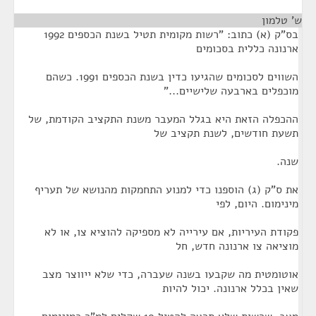
ש' טלמון
¶
בס"ק (א) כתוב: "רשות מקומית תטיל בשנת הכספים 1992
ארנונה כללית בסכומים
השווים לסכומים שהגיעו כדין בשנת הכספים 1991. כשהם
מוכפלים בארבעה שלישיים..."
ההכפלה הזאת היא בגלל המעבר משנת התקציב הקודמת, של
תשעת חודשים, לשנת תקציב של
שנה.
את ס"ק (ג) הוספנו כדי למנוע התחמקות מהנושא של תעריף
מינימום. היום, לפי
פקודת העיריות, אם עירייה לא מספיקה להוציא צו, או לא
מוציאה צו ארנונה חדש, חל
אוטומטית מה שקבעו בשנה שעברה, כדי שלא ייווצר מצב
שאין בכלל ארנונה. יכול להיות