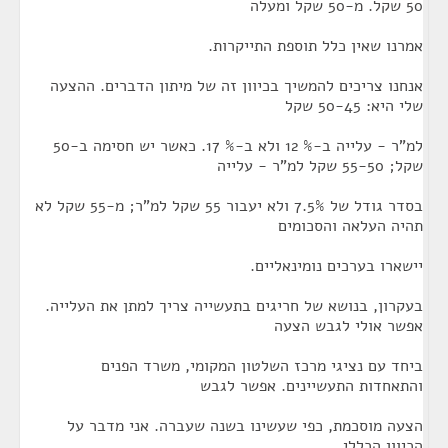
50 שקל. מ-50 שקל ומעלה
אמרנו שאין כלל תוספת התייקרות.
אנחנו צריכים להמשיך בכיוון זה של מיתון הדברים. ההצעה
שלי היא: 50-45 שקל
למ"ר - עלייה ב-% 12 ולא ב-% 17. כאשר יש חסימה ב-50
שקל; 55-50 שקל למ"ר - עלייה
בסדר גודל של 7.5% ולא יעבור 55 שקל למ"ר; מ-55 שקל לא
תהיה העלאה והסכומים
יישארו בערכים נומינאליים.
בעקרון, בנושא של חריגים בתעשייה צריך למתן את העלייה.
אפשר אולי לגבש הצעה
ביחד עם נציגי מרכז השלטון המקומי, משרד הפנים
והתאחדות התעשיינים. אפשר לגבש
הצעה מוסכמת, כפי שעשינו בשנה שעברה. אני מדבר על
הכיוון הכללי.