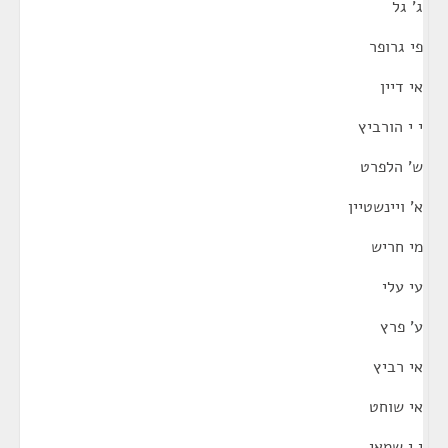
ג' גל
פי גרופר
אי דיין
י י הורביץ
ש' הלפרט
א' ויינשטיין
מי חריש
עי עלי
ע' פרץ
אי רביץ
אי שוחט
י י שמאי