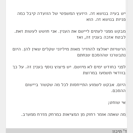
יש בעיה בנושא זה. היועץ המשפטי של הוועדה קיבל כמה
פניות בנושא זה. הוא
מבקש ממני לעתים ליישם את הענין. אני חושש לעשות זאת.
לבטח אזכה בענין זה, ואז
הרשויות יאולצו להחזיר מאות מיליוני שקלים שאין להן. היום
נתבשרנו שההסכם שנחתם
לפני כחודש ימים לא מיושם. יש פיצוץ נוסף בענין זה. על כך
בוודאי תשמעו במרוצת
היום. אבקש לשמוע התייחסות לכל מה שקשור ביישום
ההסכם.
אי שוחט;
מה שאתה אומר רחוק מן המציאות כמרחק מזרח ממערב.
ד' תיכון
¶