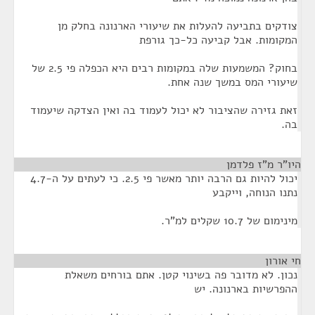
צודקים בתביעה להעלות את שיעורי הארנונה בחלק מן
המקומות. אבל קביעה כל-כך גורפת
בחוק? המשמעות שלה במקומות רבים היא הכפלה פי 2.5 של
שיעורי המס במשך שנה אחת.
זאת גזירה שהציבור לא יכול לעמוד בה ואין הצדקה שיעמוד
בה.
היו"ר מ"ז פלדמן
¶
יכול להיות גם הרבה יותר מאשר פי 2.5. כי לעתים על ה-4.7
נתנו הנוחה, וייקבע
מינימום של 10.7 שקלים למ"ר.
חי אורון
¶
נכון. לא מדובר פה בשינוי קטן. אתם בורחים משאלת
ההפרשיות בארנונה. יש