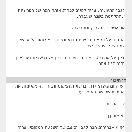
לגבי התעשיה, צריך לקיים לפחות אותה רמה של הפרשיות
שהתקיימה בשנה שעברה.
אי-אפשר ליישר קווים השנה.
הויכוח על תקציב הרשויות המקומיות, כפי שמתנהל עכשיו,
לא רציני. עכשיו יש
דיון על ארנונה, בעוד חודש יהיה דיון על הפערים ואחר-כך
יהיה דיון אחר.
די תיכון
¶
יש היום פיצוץ גדול ברשויות המקומיות. הן לא מקיימות את
ההסכם של שר האוצר עם
שר הפנים.
חי אורון;
יש אי-בהירות רבה לגבי המצב של השלטון המקומי. צריך