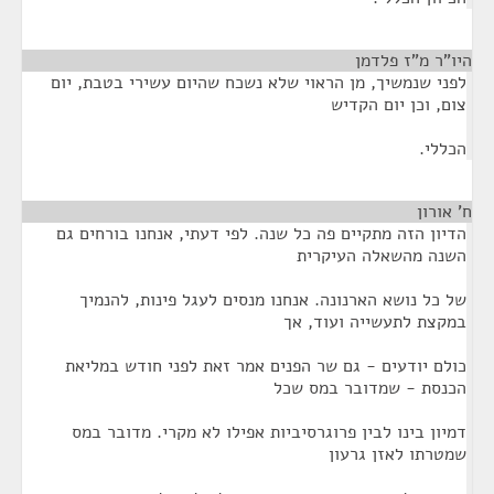
היו"ר מ"ז פלדמן
¶
לפני שנמשיך, מן הראוי שלא נשכח שהיום עשירי בטבת, יום
צום, וכן יום הקדיש
הכללי.
ח' אורון
¶
הדיון הזה מתקיים פה כל שנה. לפי דעתי, אנחנו בורחים גם
השנה מהשאלה העיקרית
של כל נושא הארנונה. אנחנו מנסים לעגל פינות, להנמיך
במקצת לתעשייה ועוד, אך
כולם יודעים - גם שר הפנים אמר זאת לפני חודש במליאת
הכנסת - שמדובר במס שכל
דמיון בינו לבין פרוגרסיביות אפילו לא מקרי. מדובר במס
שמטרתו לאזן גרעון