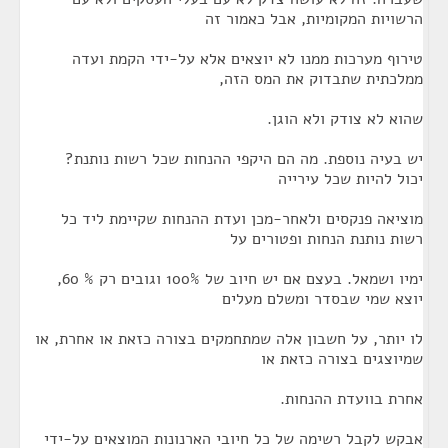
הרשויות המקומיות, אבל כאמור זה
טירוף מערכות ממנו לא יוצאים אלא על-ידי הקמת ועדה
ממלכתית שתבדוק את המס הזה,
שהוא לא צודק ולא הוגן.
יש בעיה נוספת. מה הם היקפי ההנחות שכל רשות נותנת?
יכול להיות שכל עירייה
מוציאה פנקסים ולאחר-מכן ועדת ההנחות שקיימת ליד כל
רשות נותנת הנחות ופטורים על
ימיו ושמאל. בעצם אם יש חיוב של 100% וגובים רק % 60,
יוצא שמי שבסדר ומשלם מעלים
לו יותר, על חשבון אלה שמתחמקים בצורה כזאת או אחרת, או
שמיוצגים בצורה כזאת או
אחרת בוועדת ההנחות.
אבקש לקבל רשימה של כל חיובי הארנונות המוצאים על-ידי