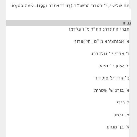
יום שלישי, י' בטבת התשנ"ב (17 בדצמבר 1991). שעה 00;10
נכחו
חברי הוועדה: היו"ר מ"ז פלדמן
א' אבוחצירא מ "מ; חי אורון
ר' אדרי י ' גולדברג
מ' איתן י ' מצא
נ ' ארד ע' סולודר
א' בורג ש' שטרית
י' ביבי
צי ביטון
א' בן-מנחם