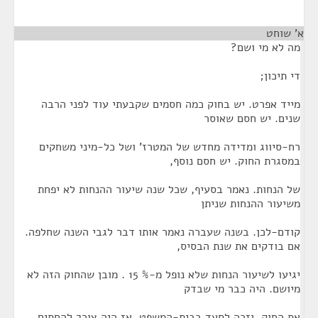
א' שוחט
¶
מה לא מי ושם?
די תיכון;
מייד אפרט. יש בחוק כמה חסמים שקבעתי עוד לפני הרבה
שנים. יש חסם שאוסר
רח-סיווג ומדידה מחדש של המטרז' ושל כל-מיני משחקים
במסגרת החוק. יש חסם נוסף,
של הנחות. נאמר בסעיף, שכל שנה שיעור ההנחות לא יפחת
משיעור ההנחות שניתן
קודם-לכן. בשנה שעברה נאמר אותו דבר לגבי השנה שחלפה.
אם בודקים את שנת הבסיס,
יגיעו לשיעור הנחות שלא נופל מ-% 15 . מובן שהחוק הזה לא
מיושם. היה כבר מי שבדק
את החוק .וזכה לסעד בבית-המשפט. אז היה צורך להחתים