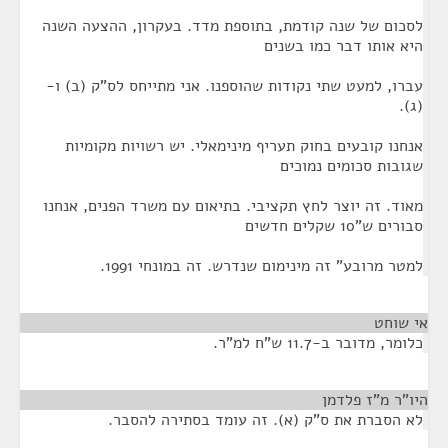
לסכום של שנה קודמת, בתוספת מדד. בעקרון, ההצעה השנה
היא אותו דבר כמו בשנים
עברו, למעט שתי נקודות שהוספנו. אני מתייחס לס"ק (ב) ו-
(ג).
אנחנו קובעים בחוק תעריף מינימאלי. יש רשויות מקומיות
שגובות סכומים נמוכים
מאוד. זה יוצר לחץ תקציבי. בתיאום עם משרד הפנים, אנחנו
סבורים ש"10 שקלים חדשים
למטר מרובע" זה מינימום שנדרש. זה במונחי 1991.
אי שוחט
¶
כלומר, מדובר ב-11.7 ש"ח למ"ר.
היו"ר מ"ז פלדמן
¶
לא הסברת את ס"ק (א). זה עומד בסתירה להסבר.