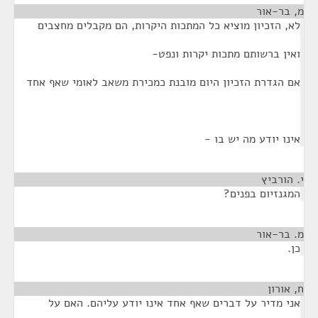
מ, בר-אור
¶
לא, הזכיון מוציא כל המתכות היקרות, הם מקבלים מחצבים
ואין ברשותם מתכות יקרות ונפט-
אם הגדרת הזכיון היום מובנת כמכירת משאב לאומי שאף אחד
אינו יודע מה יש בו -
י. הורביץ
¶
המגנזיום בפנים?
מ. בר-אור
¶
כן.
ח, אורון
¶
אני מדיר על דברים שאף אחד אינו יודע עליהם. האם על