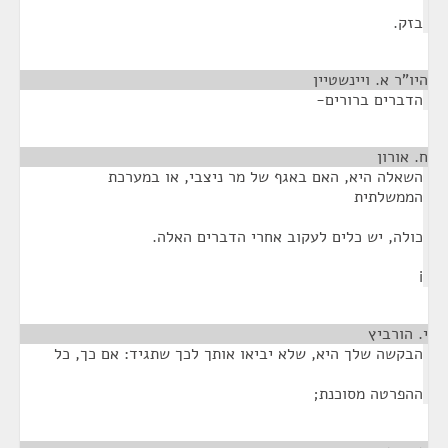
בזק.
היו"ר א. ויינשטיין
¶
הדברים ברורים-
ח. אורון
¶
השאלה היא, האם באגף של מר ניצבי, או במערכת
הממשלתית
כולה, יש כלים לעקוב אחרי הדברים האלה.
i
י. הורביץ
¶
הבקשה שלך היא, שלא יביאו אותך לכך שתגיד: אם כך, כל
ההפרטה מסוכנת;