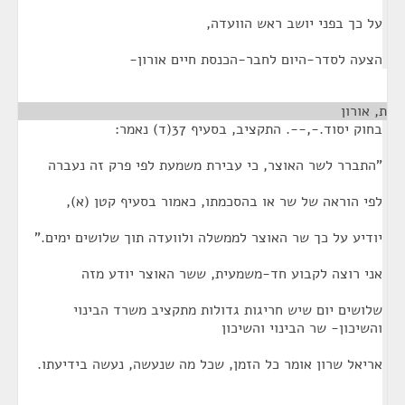
על כך בפני יושב ראש הוועדה,
הצעה לסדר-היום לחבר-הכנסת חיים אורון-
ת, אורון
¶
בחוק יסוד.-,--. התקציב, בסעיף 37(ד) נאמר:
"התברר לשר האוצר, כי עבירת משמעת לפי פרק זה נעברה
לפי הוראה של שר או בהסכמתו, כאמור בסעיף קטן (א),
יודיע על כך שר האוצר לממשלה ולוועדה תוך שלושים ימים."
אני רוצה לקבוע חד-משמעית, ששר האוצר יודע מזה
שלושים יום שיש חריגות גדולות מתקציב משרד הבינוי
והשיכון- שר הבינוי והשיכון
אריאל שרון אומר כל הזמן, שכל מה שנעשה, נעשה בידיעתו.