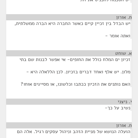
ח. אורון
¶
יש הבדל בין זכיין קיים כאשר החברה היא הברה ממשלתית,
ואתה אומר -
א. שוחט
¶
זכיון ים המלח כולל את החופים- אי אפשר לבנות שם בתי
מלון. יש אלף ואחד דברים בזכיון. לכן הללאלה היא -
האם נותנים את הזכיון ככתבו וכלשונו, או מסייגים אוחו?
י. ניצני
¶
נשיב על כך-
ח. אורון
¶
הועלה הנושא של מניית הזהב וניהול עסקים רגיל. אלה הם