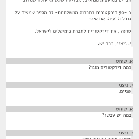
חברים במועצות מנהלים, מבדיקה שעשיתי עולה שמדובר
ב -50 דירקטורים בחברות ממשלתיות- זה מספר שמעיד על
גודל הבעיה. אם אינני
טועה , אין דירקטוריון לחברת כימיקלים לישראל.
י. ניצני; כבר יש.
א. שוחט
¶
כמה דירקטורים מונו?
י. ניצני
¶
שניים.
א. שוחט
¶
כמה יש עכשו?
י. ניצני
¶