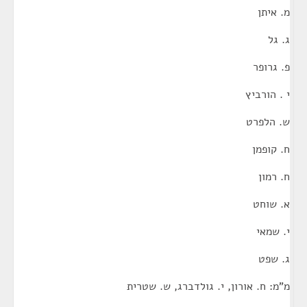
מ. איתן
ג. גל
פ. גרופר
י . הורביץ
ש. הלפרט
ח. קופמן
ח. רמון
א. שוחט
י. שמאי
ג. שפט
מ"מ: ח. אורון, י. גולדברג, ש. שטרית