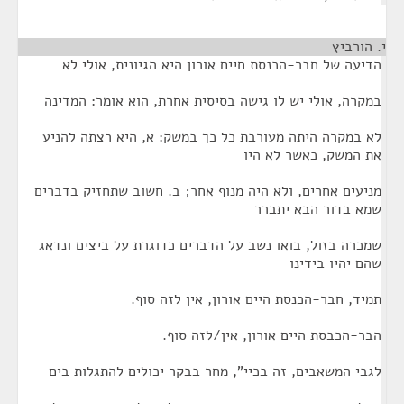
י. הורביץ
¶
הדיעה של חבר-הכנסת חיים אורון היא הגיונית, אולי לא
במקרה, אולי יש לו גישה בסיסית אחרת, הוא אומר: המדינה
לא במקרה היתה מעורבת כל כך במשק: א, היא רצתה להניע
את המשק, כאשר לא היו
מניעים אחרים, ולא היה מנוף אחר; ב. חשוב שתחזיק בדברים
שמא בדור הבא יתברר
שמכרה בזול, בואו נשב על הדברים כדוגרת על ביצים ונדאג
שהם יהיו בידינו
תמיד, חבר-הכנסת היים אורון, אין לזה סוף.
הבר-הכבסת היים אורון, אין/לזה סוף.
לגבי המשאבים, זה בכיי", מחר בבקר יכולים להתגלות בים