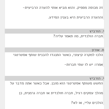
זה מכוסה מספיק. והוא מביא אותי להערה הרביעית-
וההערה הרביעית היא בענין המידע.
י. הורביץ
¶
חברה הולנדית, מה תאמר עליה?
ח. אורון
¶
הלכו למקרה קיצוני, כאשר התנגדו להכניס שותף אסטרטגי
אמרו: יש לו שתי חברות-
י. הורביץ
¶
החשש משותף אסטרטגי הוא מובן. אבל כאשר אתה מדבר על
מהלך עסקים רגיל, חברה חולנדית או חברה גרמנית, כן
הולכים עליי, או לא?