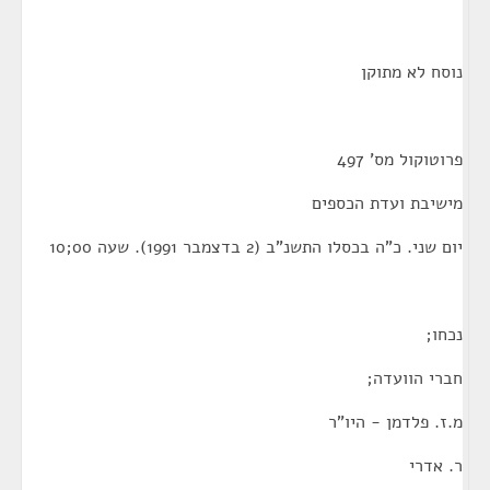
נוסח לא מתוקן
פרוטוקול מס' 497
מישיבת ועדת הכספים
יום שני. כ"ה בכסלו התשנ"ב (2 בדצמבר 1991). שעה 00;10
נכחו;
חברי הוועדה;
מ.ז. פלדמן - היו"ר
ר. אדרי