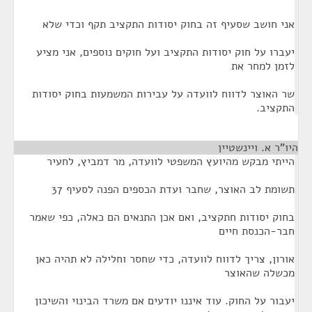
אני חושב שסעיף זה בחוק יסודות התקציב תקף וכדי שלא
יעברו על חוק יסודות התקציב ועל חוקים נוספים, אני מציע
לזמן למחר את
שר האוצר לדווח לוועדה על עבירות המשמעות בחוק יסודות
התקציב.
היו"ר א. ויינשטיין
¶
הייתי מבקש מהיועץ המשפטי לוועדה, מר דמביץ, לחעיר
תשומת לב האוצר, שחבר ועדת הכספים הפנה לסעיף 37
בחוק יסודות חתקציב, ואם אכן התנאים הם כאלה, כפי שאמר
חבר-הכנסת חיים
אורון, צריך לדווח לוועדה, כדי שחסר וחלילה לא תהיה כאן
מכשלה שהאוצר
יעבור על החוק. עוד איננו יודעים אם משרד הבינוי והשיכון