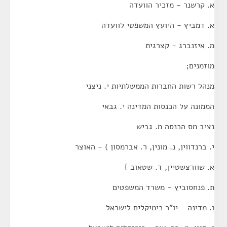
א. קרשנר - מזכיר הוועדה
א. דמביץ - היועץ המשפטי לוועדה
מ. איזנברג - קצרגית
מוזמנים;
מנהל רשות החברות הממשלתיות י. ניצני
הממונה על הכנסות המדינה י. גבאי
נציב מס הכנסה מ. גביש
י. ברנדווין, נ. מונין, ר. אברמסון ) - האוצר
א. שוורצשטיין, ד. שטאוב }
ת. פנחסוביץ - משרד המשפטים
ו. מדינה - יו"ר כימיקלים לישראל