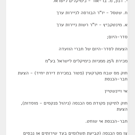
י. דנון, מ. בר-אור - כימיקלים לישראל
ח. שטסל - יו"ר הבורסה לניירות ערך
א. מינטקביץ - יו"ר רשות ניירות ערך
סדר-היום;
הצעות לסדר-היום של חברי הוועדה
מכירת 25% ממניות כימיקלים לישראל בע"מ
חוק מס שבח מקרקעין (פטור במכירת דירת יחיד) - הצעת
חבר-הכנסת
אי ויינשטיין
חוק לתיקון פקודת מס הכנסה (ניהול פנקסים - מוסדות),
הצעת
חבר-הכנסת אי שוחט.
צו מס הכנסה (קביעת תשלומים בעד שירותים או נכסים