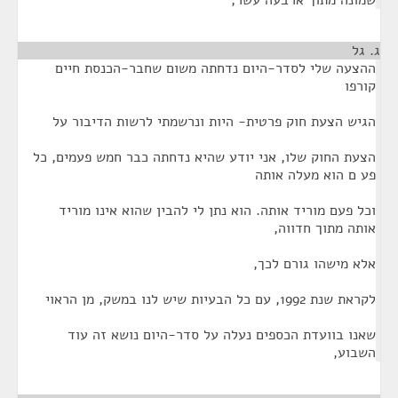
שמונה מתוך ארבעה עשר,
ג. גל
¶
ההצעה שלי לסדר-היום נדחתה משום שחבר-הכנסת חיים
קורפו
הגיש הצעת חוק פרטית- היות ונרשמתי לרשות הדיבור על
הצעת החוק שלו, אני יודע שהיא נדחתה כבר חמש פעמים, כל
פע ם הוא מעלה אותה
וכל פעם מוריד אותה. הוא נתן לי להבין שהוא אינו מוריד
אותה מתוך חדווה,
אלא מישהו גורם לכך,
לקראת שנת 1992, עם כל הבעיות שיש לנו במשק, מן הראוי
שאנו בוועדת הכספים נעלה על סדר-היום נושא זה עוד
השבוע,