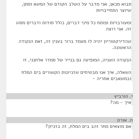
תבוא מכאן, אני מדבר על השלב הקודם של המשא ומתן,
שיוצר התחייבויות
ומעורבויות ופותח כל מיני דברים, כולל סודות ודברים מסוג
זה. אני רוצה
שהדירקטוריון יהיה לו מעמד ברור בענין זה, זאת הנקודה
הראשונה.
הנקודה השניה, המופיעה גם בנייר של סמדר אלחנני, זו
השאלה, איך אנו מבטיחים שזכיונות הקשורים בים המלח
ובמשאבים אחריה -
י. הורביץ
¶
איך - מה?
ח. אורון
¶
אם מוצאים מחר זהב בים המלח, זה בזכיון?