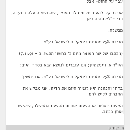
עבר על החוק- אבל
אני מבקש להעיר תשומת לב האוצר, שהנושא הועלה בוועדה,
כדי -"לא תהיה כאן
מכשלה.
מכירת 25% ממניות כימיקלים לישראל בע"מ
(מכתבו של שר האוצר מיום כ' בחשון התשנ"ב - 7.11.91)
היו"ר א. ויינשטיין; אנו עוברים לנושא הבא בסדר-היום:
מכירת 25% ממניות כימיקלים לישראל בע"מ. אנו נמשיך
בדיון והכוונה היא לגמור היום את הדיון. אני מבקש את
החברים לליש להם
הצעות נוספות או הצעות אחרות מהצעת הממשלה, שיגישו
אותן בכתב.
א. שוחט
¶