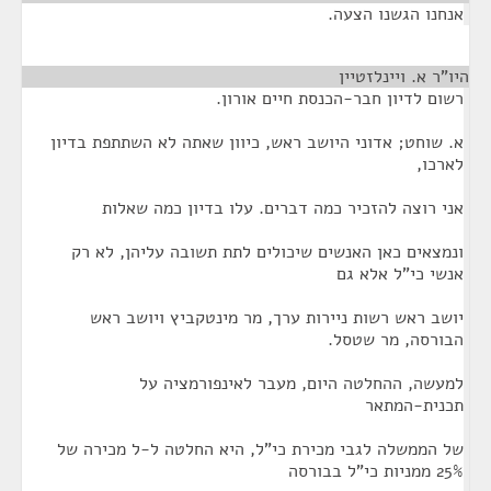
אנחנו הגשנו הצעה.
היו"ר א. ויינלזטיין
¶
רשום לדיון חבר-הכנסת חיים אורון.
א. שוחט; אדוני היושב ראש, כיוון שאתה לא השתתפת בדיון
לארכו,
אני רוצה להזכיר כמה דברים. עלו בדיון כמה שאלות
ונמצאים כאן האנשים שיכולים לתת תשובה עליהן, לא רק
אנשי כי"ל אלא גם
יושב ראש רשות ניירות ערך, מר מינטקביץ ויושב ראש
הבורסה, מר שטסל.
למעשה, ההחלטה היום, מעבר לאינפורמציה על
תכנית-המתאר
של הממשלה לגבי מכירת כי"ל, היא החלטה ל-ל מכירה של
25% ממניות כי"ל בבורסה