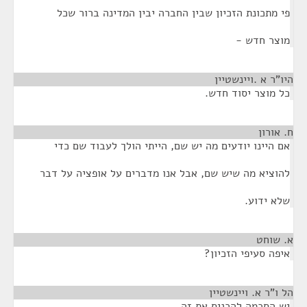
פי מתכונת הזכיון שבין החברה יבין המדינה ברור שכל
מוצר חדש -
היו"ר א .ויינשטיין
¶
כל מוצר יסוד חדש.
ח. אורון
¶
אם היינו יודעים מה יש שם, הייתי הולך לעבוד שם כדי
להוציא מה שיש שם, אבל אנו מדברים על אופציה על דבר
שלא ידוע.
א. שוחט
¶
איפה סעיפי הזכיון?
הל ו"ר א. ויינשטיין
¶
יש הסכמה להכניס את זה.