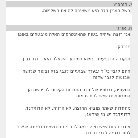
י. הורביץ
¶
בשל הענין הזה היא משאירה לה את השליטה.
ח. אורון
¶
אני רוצה שיהיה בטוח שהאינטרסים האלה מובטחים באופן
מובהק.
הנקודה הרביעית -נושא המידע. השאלה היא - וזה נכון
היום לגבי כי"ל ובעוד שבועיים לגבי בזק ובעוד שלושה
שבועות לגבי שדות
התעופה, ובסופו של דבר החברות הקשות להפרשה הן
המונופולים שיש להם זכויות
מיוחדות שאתה מוציא החוצה, לא הרווח, לא הדווידנד,
לדווידנד יש מי שידאג,
אינני בטוח שיש מי שידאג לדברים בנמצאים בפנים. אפשר
לתת דוגמה לגבי חברת