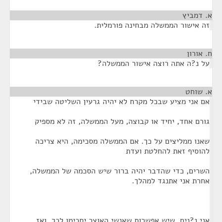
א. דמביץ
¶
זה אישור הממשלה מבחינה פורמלית.
ח. אורון
¶
על נ?ה אתה רוצה אישור הממשלה?
א. שוחט
¶
אם אני מציע שבכל מקרח לא יהיה גרעין השליטה שבידי
גורם אחד, יחיד או קבוצה, מעל הממשלה, זה לא מספיק
שאנו ממליצים על כך. אם הממשלה מסכימה, היא צריכה
להוסיף זאת להחלטת ועדת
השרים, כדי שהדבר יהיה ברור שיש הסכמה של הממשלה,
אחרת אני אתנגד למהלך.
אני נ?ניח, שיש אפשרות שאנשי האוצר יסכימו לכך. ואז