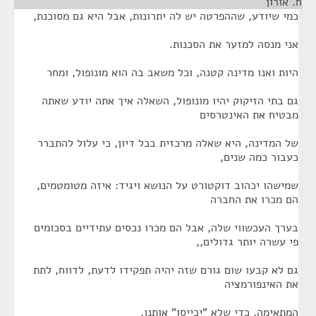
ח. אורון
¶
כמי שיודע, שההפרטה יש לה יתרונות, אבל היא גם מסוכנת,
אני מנסה למזער את הסכנות.
היות ואנו מדינה קטנה, וכל משאב בה הוא מונופול, ומחר
גם בתי הזיקוק יהיו מונופול, השאלה איך אתה יודע שאתה
מבטיח את האינטרסים
של המדינה, היא שאלה מרכזית בכל דיון, כי עלול להתברר
כעבור כמה שנים,
שמישהו יכהוב דוקטורט על הנושא ויגיד: איזה מטומטמים,
הם מכרו את החברה
בערך העכשווי שלה, אבל הם מכרו נכסים עתידיים בסכומים
פי עשרה יותר גדולים,,
גם לא קבעו שום גורם שזה יהיה תפקידו לדעת, לדווח, לתת
את האינפורמציה
המתאימה, כדי שלא "יכייסו" אותנו.