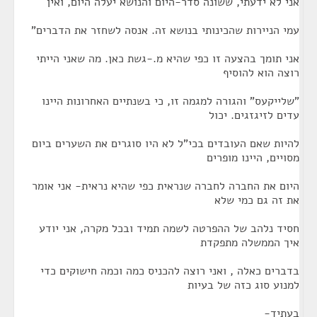
אני לא ידעתי, ששונה סדר-היום והנושא יעלה היום, ואין
עמי הניירות שהכינותי בנושא זה. אנסה לשחזר את הדברים"
אני תומך בהצעה זו כפי שהיא מ.-גשת כאן. מה שאני הייתי
רוצה הוא להוסיף
"שלייקעס" והגורה למגמה זו, כי בשנתיים האחרונות היינו
עדים לזיגזגים. יכול
להיות שאם העובדים בכי"ל לא היו סוגרים את השערים ביום
מסויים, היינו מופרים
היום את החברה לחברה שנראית כפי שהיא נראית- אני אומר
את זה גם כמי שלא
חסיד נלהב של ההפרטה לשמה תמיד ובכל מקרה, אני יודע
איך הממשלה מתפקדת
בדברים כאלה , ואני רוצה להכניס כמה וכמה חישוקים כדי
למנוע סוג כזה של בעיות
בעתיד-