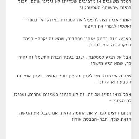
המלח משאבים או מרכיבים שעדיינו לא גילינו אותם, ויכול
להיות שהשותף האסטרטגי
יאמר: אבי רוצה להפעיל את המכרות במרוקו או בספרד
ואקטין לגמרי את הייצור
בארץ. מזה בדיוק אנחנו מפחדים, שמא זה יקרה- הפהד
במקרה זה הוא בסדר,
אבל אל תגיע למסקנה , שגם בענין הברת החשמל זה יהיה
כך, שמא יגיע מישהו
שיהיה אינטרסבטי. לענין זה אין סוף. החשש בענין אוצרות
הטבע הוא הגיוני-
אבל בואו נסייג את זה. זה לא הגיוני בענינים אחרים, ואפילו
זה הגיוני -
אנחנו רוצים לפרוץ את החומה הזאת, אם נקבל את הגישה
הזאת שלך, חבר-הכבסת אורון