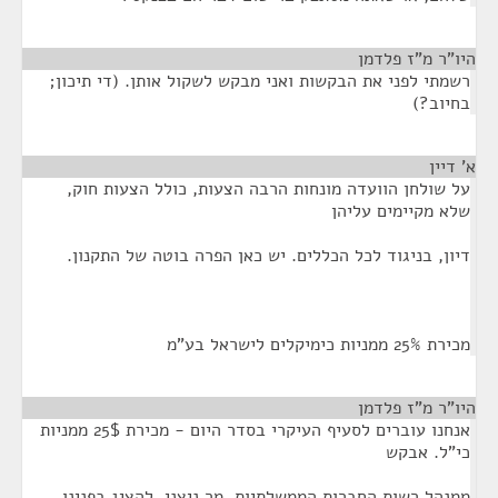
היו"ר מ"ז פלדמן
¶
רשמתי לפני את הבקשות ואני מבקש לשקול אותן. (די תיכון;
בחיוב?)
א' דיין
¶
על שולחן הוועדה מונחות הרבה הצעות, כולל הצעות חוק,
שלא מקיימים עליהן
דיון, בניגוד לכל הכללים. יש כאן הפרה בוטה של התקנון.
מכירת 25% ממניות כימיקלים לישראל בע"מ
היו"ר מ"ז פלדמן
¶
אנחנו עוברים לסעיף העיקרי בסדר היום - מכירת 25$ ממניות
כי"ל. אבקש
ממנהל רשות החברות הממשלתיות, מר ניצני, להציג בפנינו