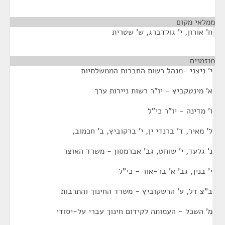
ממלאי מקום
¶
ח' אורון, י' גולדברג, ש' שטרית
מוזמנים
¶
י' ניצני -מנהל רשות החברות הממשלתיות
א' מינטקביץ - יו"ר רשות ניירות ערך
ו' מדינה - יו"ר כי"ל
ל' מאיר, ד' ברנדי ין, י' ברקוביץ, ב' חכמוב,
נ' גלעד, י' שוחט, גב' אברמסון - משרד האוצר
י' בנין, גב' א' בר-אור - כי"ל
ב"צ דל, ע' הרשקוביץ - משרד החינוך והתרבות
מ' השכל - העמותה לקידום חינוך עברי על-יסודי