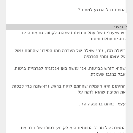
החתם בכל הנוגע למחיר?
י' ניצני
¶
יש שיעורים של עמלות חיתום שנהוג לקחת. גם אם היינו
נותנים עמלת חיתום
כפולה מזו, זוהי שאלה של הערכה מהו הסיכון שהחתם נוטל
על עצמו ומהי הפרמיה
שהוא דורש כביטוח. אני עושה כאן אנלוגיה לפרמיית ביטוח,
אבל כמובן שעמלת
החיתום היא העמלה שהחתם לוקח בראש וראשונה כדי לכסות
את הסיכון שהוא לוקח על
עצמו כחתם בהנפקה הזו.
המטרה של מכרז החתמים היא לקבוע בסופו של דבר את