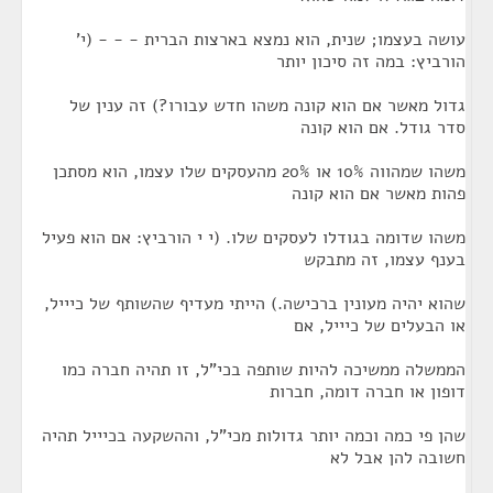
עושה בעצמו; שנית, הוא נמצא בארצות הברית - - - (י'
הורביץ: במה זה סיכון יותר
גדול מאשר אם הוא קונה משהו חדש עבורו?) זה ענין של
סדר גודל. אם הוא קונה
משהו שמהווה 10% או 20% מהעסקים שלו עצמו, הוא מסתכן
פהות מאשר אם הוא קונה
משהו שדומה בגודלו לעסקים שלו. (י י הורביץ: אם הוא פעיל
בענף עצמו, זה מתבקש
שהוא יהיה מעונין ברכישה.) הייתי מעדיף שהשותף של כיייל,
או הבעלים של כיייל, אם
הממשלה ממשיכה להיות שותפה בכי"ל, זו תהיה חברה כמו
דופון או חברה דומה, חברות
שהן פי כמה וכמה יותר גדולות מכי"ל, וההשקעה בכיייל תהיה
חשובה להן אבל לא