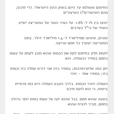
החיתום ששולמו עד היום בשוק ההון הישראלי. (די תיכון;
מהם השיעורים?) השיעורים
ינועו בין 1% ל-1.6%. על הציר השני של המטריצה יופיע
השווי של כי"ל בערכים
שונים, שינועו ממיליארד ל-1.4 מיליארד דולר. בתוך
המטריצה יצטרך כל חתם שרוצה
לקחת חלק בחיתום לתת את הכמות שהוא מוכן לקחת על עצמו
כחתם במחיר ובעמלה. הוא
יתן כמה אלטרנטיבות; במחיר כזה אני דורש עמלה כזו וכמות
כזו; במחיר אחר - זוהי
העמלה וזוהי הכמות. בדרך הטבע העמלה היא כמו פרמיית
ביטוח, כי הוא לוקח סיכון
בשעה שהוא חתם. ככל שהוא יקה על עצמו כמות יותר גדולה
כחתם, סביר להניח שהוא