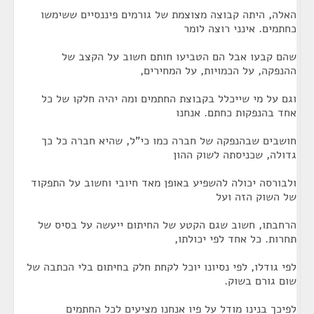
האלה, היתה קבוצה מצוצמת של גורמים פיננסיים ששימשו
כחתמים. אינני רוצה לומר
שהם קבעו אבל הם הטביעו חותם חשוב על הקצב של
ההנפקה, על הכמויות, על המחירים,
וגם על מי שייכלל בקבוצת החתמים ומה יהיה חלקו של כל
אחד בהנפקות כחתם. אנחנו
חושבים שבהנפקה של חברה כמו כי"ל, שהיא חברה כל כך
גדולה, שכניסתה לשוק ההון
ולבורסה יכולה להשפיע באופן מאד חיובי וחשוב על התפקוד
של השוק הזה ועל
הרחבתו, חשוב שגם הקטע של החיתום ייעשה על בסיס של
תחרות. כל אחד לפי יכולתו,
לפי גודלו, לפי נסיונו יוכל לקחת חלק בחיתום בלי הכתבה של
שום גורם בשוק.
לפיכך בנינו מודל על פיו אנחנו מציעים לכל החתמים