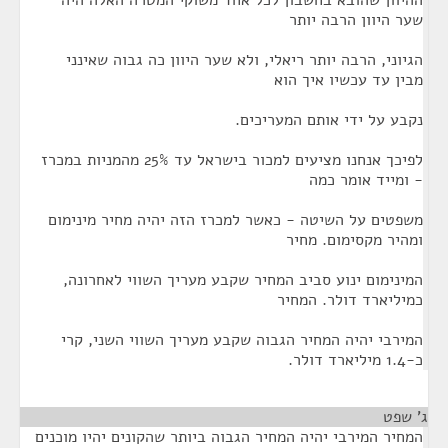
ההיוון שהובא בחשבון לכל אחד משוקי המטרה האלה היה
שער היוון הרבה יותר
הגיוני, הרבה יותר ריאלי, ולא שער היוון כה גבוה שאינני
מבין עד עכשיו איך הוא
נקבע על ידי אותם המעריכים.
לפיכך אנחנו מציעים למכור בישראל עד 25% מהמניות במכרז
- ומייד אומר כמה
משפטים על השיטה - כאשר למכרז הזה יהיה מחיר מינימום
ומהיר מקסימום. מחיר
המינימום ינוע סביב המחיר שקבע מעריך השווי לאחרונה,
כמיליארד דולר. המחיר
המירבי יהיה המחיר הגבוה שקבע מעריך השווי השני, קרי
כ-1.4 מיליארד דולר.
ג' שפט
¶
המחיר המירבי יהיה המחיר הגבוה ביותר שהקונים יהיו מוכנים