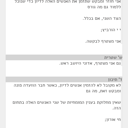
אני חוזר ומבקש שתזמן את האנשים האלה לדיון כדי שנוכל
ללמוד גם מה גורס
הצד השני, אם בכלל.
י י הורביץ;
אני מצטרף לבקשה.
ש' שטרית
¶
גם אני מצטרף, אדוני היושב ראש.
ד' תיכון
¶
לא מקובל לא להזמין אנשים לדיון, כאשר חבר הוועדה פונה
ומבקש זאת, מה גם
שאין מחלוקת בענין המומחיות של שני האנשים האלה בתחום
הזה.
חי אורון;