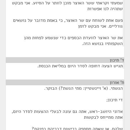
שמעתי וקראתי ששר האוצר מוכן לוותר על הסיוע. אני מבקש
שתהיה לנו אפשרות
פעם אחת לשוחח עם שר האוצר, כי באמת מדובר על נושאים
גורליים. אני מבקש לזמן
את שר האוצר לוועדת הכספים כדי שנשמע לפחות מהן
השקפותיו בנושא הזה.
ד' תיכון
¶
תגיש הצעה דחופה לסדר היום במליאת הכנסת.
ח' אורון
¶
הגשתי. (א' ויינשטיין: מתי הגשת?) הבוקר.
די תיכון;
אדוני היושב-ראש, אתה גם עונה לבעלי ההצעות לסדר היום,
אתה מתייחס לבקשות
שלהם, או שאתה מסתפק ברישום דבריהם בפנקס?