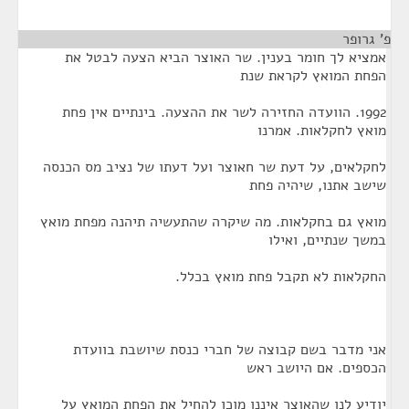
פ' גרופר
¶
אמציא לך חומר בענין. שר האוצר הביא הצעה לבטל את
הפחת המואץ לקראת שנת
1992. הוועדה החזירה לשר את ההצעה. בינתיים אין פחת
מואץ לחקלאות. אמרנו
לחקלאים, על דעת שר חאוצר ועל דעתו של נציב מס הכנסה
שישב אתנו, שיהיה פחת
מואץ גם בחקלאות. מה שיקרה שהתעשיה תיהנה מפחת מואץ
במשך שנתיים, ואילו
החקלאות לא תקבל פחת מואץ בכלל.
אני מדבר בשם קבוצה של חברי כנסת שיושבת בוועדת
הכספים. אם היושב ראש
יודיע לנו שהאוצר איננו מוכן להחיל את הפחת המואץ על