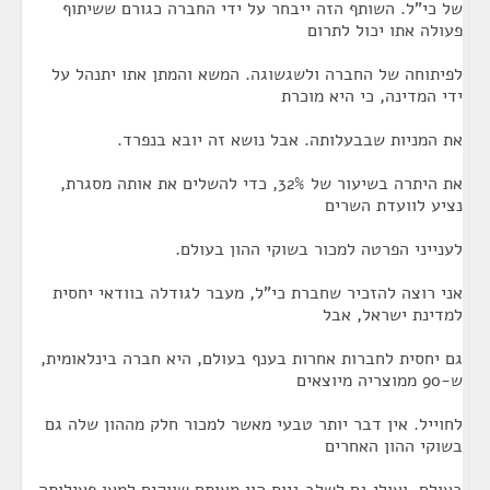
של כי"ל. השותף הזה ייבחר על ידי החברה כגורם ששיתוף
פעולה אתו יכול לתרום
לפיתוחה של החברה ולשגשוגה. המשא והמתן אתו יתנהל על
ידי המדינה, כי היא מוכרת
את המניות שבבעלותה. אבל נושא זה יובא בנפרד.
את היתרה בשיעור של 32%, כדי להשלים את אותה מסגרת,
נציע לוועדת השרים
לענייני הפרטה למכור בשוקי ההון בעולם.
אני רוצה להזכיר שחברת כי"ל, מעבר לגודלה בוודאי יחסית
למדינת ישראל, אבל
גם יחסית לחברות אחרות בענף בעולם, היא חברה בינלאומית,
ש-90 ממוצריה מיוצאים
לחוייל. אין דבר יותר טבעי מאשר למכור חלק מההון שלה גם
בשוקי ההון האחרים