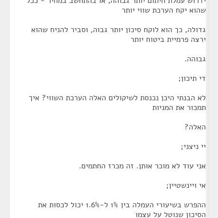
ידרוש עמלת חיתום יותר גבוהה, או בהתחשב במחיר - ככל
שהוא יקח הערכת שווי יותר
גדולה, כך הוא לוקח סיכון יותר גבוה, וסביר להניח שהוא
ירצה פרמיית ביטוח יותר
גבוהה.
די תיכון;
לא הבנתי היכן נכנסת לשיקולים האלה הערכת השווי? איך
תמכור את המניות
האלה?
יי ניצני;
אני עוד לא מוכר אותן. זה מכרז החתמים.
אי ויינשטיין;
ההפרש בשיעורי העמלה בין 1% ל-1.6% יכול לכסות את
הסיכון שנוטל על עצמו