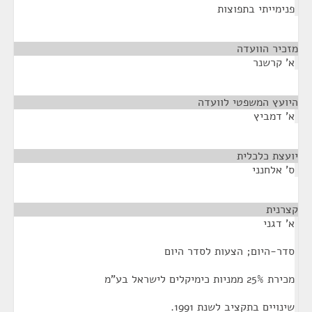
פנימייתי בתפוצות
מזכיר הוועדה
¶
א' קרשנר
היועץ המשפטי לוועדה
¶
א' דמביץ
יועצת כלכלית
¶
ס' אלחנני
קצרנית
¶
א' דגני
סדר-היום; הצעות לסדר היום
מכירת 25% ממניות כימיקלים לישראל בע"מ
שינויים בתקציב לשנת 1991.