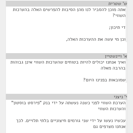
ש' שטרית
¶
אתה מוכן להסביר לנו מהן הסיבות להפרשים האלה בהערכות
השווי?
די תיכון;
וכן מי עשה את ההערכות האלה,
א' ויינשטיין
¶
ואיך אנחנו יכולים להיות בטוחים שהערכות השווי אינן גבוהות
בהרבה מאלה
שמובאות בפנינו היום?
י' ניצני
¶
הערכת השווי לפני כשנה נעשתה על ידי בנק "פירסט בוסטון"
והערכות השווי
עכשיו נעשו על ידי שני גורמים חיצוניים בלתי תלויים. לכך
אנחנו מצרפים גם