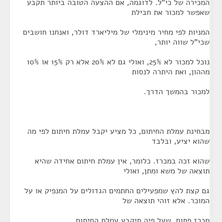
המכירה של כי"ל. לדוגמה, אם ההצעה הטובה ביותר תקבע
שאפשר למכור את חבילת
המניות לפי מחיר מינימלי של מיליארד דולר, ואנחנו חושבים
שכי"ל שווה יותר,
נוכל למכור לא 25%, ואולי גם לא 20% אלא רק 15% או 10%
מההון, ואת היתרה לנסות
למכור בהמשך הדרך.
מבחינת עמלת החיתום, כל מציע יקבל עמלת חיתום לפי מה
שהוא יציע, ובלבד
שהוא זכה במכרז. כלומר, אין עמלת חיתום אחידה שהיא
תוצאה של משא ומתן, ואולי
גם קצת להץ שמפעילים החתמים הגדולים על המנפיק או על
המוכר. אלא זוהי תוצאה של
מכרז פתוח, שעל פיה תיקבע עמלת החיתום.