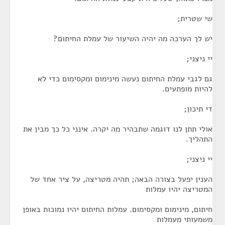
שי שטרית;
יש לך הערכה מה יהיה השיעור של עמלת החיתום?
יי ניצני;
גם לגבי עמלת החיתום נעשה מינימום ומקסימום כדי לא
להיות מופתעים.
די תיכון;
אולי תתן לנו דוגמה שתבהיר מה יקרה. אינני כל כך מבין את
התהליך.
יי ניצני;
הענין יפעל בצורה הבאה; תהיה מטריצה, על ציר אחד של
המטריצה יהיו עמלות
חיתום, מינימום ומקסימום. עמלות החיתום יהיו נמוכות באופן
משמעותי מעמלות