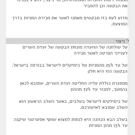
את הבקשה וכן להסביר
מדוע לעת כזו מבקשים מאתנו לאשר את מכירת המניות בדרך
המוצעת.
י' ניצני
¶
על שולחנה של הוועדה מונחת הבקשה של ועדת השרים
לענייני הפרטה לאשר מכירה
של עד 25% מהמניות של כימיקלים לישראל בבורסה בישראל.
הבקשה הזו היא חלק
ממסגרת כוללת עליה החליטה ועדת השרים, שתובא לכאן
בהמשך, למכור עד 72% מההון
של כימילקים לישראל בשלבים, כאשר השלב הראשון הוא
השלב שמובא לאישורכם.
בשלב הבא הכוונה היא לנסות למצוא שותף אסטרטגי שיקנה
עד 15% מהון המניות