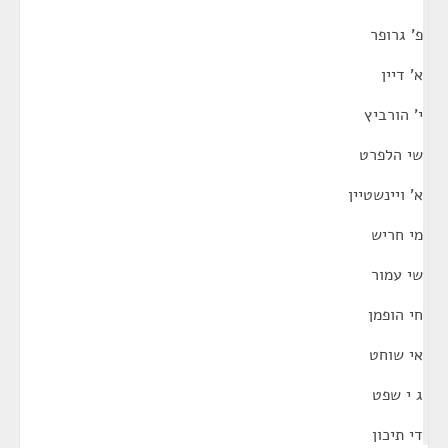
פ' גרופר
א' דיין
י' הורביץ
שי הלפרט
א' ויינשטיין
מי חריש
שי עמור
חי הופמן
אי שוחט
ג י שפט
די תיכון