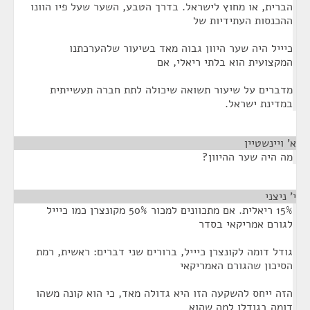
הברית, או מחוץ לישראל. בדרך הטבע, השער שעל פיו הוונו
ההכנסות העתידיות של
כיייל היה שער היוון גבוה מאד בשיעור שלהערכתנו
המקצועית הוא בלתי ריאלי, אם
מדברים על שיעור תשואה שיכולה לתת חברה תעשייתית
במדינת ישראל.
א' ויינשטיין
¶
מה היה שער ההיוון?
י' ניצני
¶
15% ריאלית. אם מתכוונים למכור 50% מקונצרן כמו כיייל
לגורם אמריקאי בסדר
גודל דומה לקונצרן כיייל, ברורים שני דברים: ראשית, רמת
הסיכון שהגורם האמריקאי
הזה ייחס להשקעה הזו היא גדולה מאד, כי הוא קונה משהו
דומה בגודלו למה שהוא