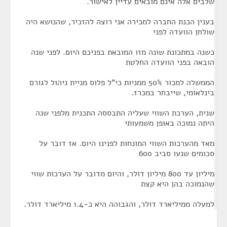
שלבים אלה אינם מובאים עדיין לאישור.
בענין הכנת החברה למכירה אני רוצה להזכיר, שהנושא היה
שולחן הוועדה לפני
כשנה במתכונת שונה מזו המובאת בפניכם היום. לפני שנה
הובאה בפני הוועדה החלטת
הממשלה למכור 50% ממניות כי"ל פלוס מניית ניהול לגורם
בינלאומי, שייבחר במכרז.
שנית, הערכת השווי שעליה התבססה התכנית מלפני שנה
היתה נמוכה באופן משמעותי
מאד מהערכות השווי המונחות לפנינו היום. אז דובר על
סכומים שנעו סביב 600
מיליון עד 800 מיליון דולר, והיום מדובר על הערכות שווי
שהנמוכה בהן היא קצת
למעלה ממיליארד דולר, והגבוהה היא כ-1.4 מיליארד דולר.