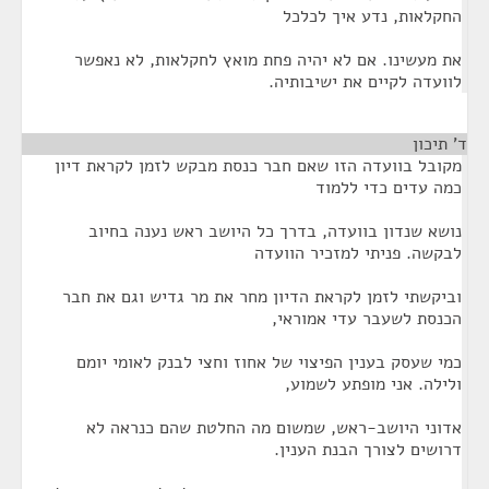
החקלאות, נדע איך לכלכל
את מעשינו. אם לא יהיה פחת מואץ לחקלאות, לא נאפשר
לוועדה לקיים את ישיבותיה.
ד' תיכון
¶
מקובל בוועדה הזו שאם חבר כנסת מבקש לזמן לקראת דיון
כמה עדים כדי ללמוד
נושא שנדון בוועדה, בדרך כל היושב ראש נענה בחיוב
לבקשה. פניתי למזכיר הוועדה
וביקשתי לזמן לקראת הדיון מחר את מר גדיש וגם את חבר
הכנסת לשעבר עדי אמוראי,
כמי שעסק בענין הפיצוי של אחוז וחצי לבנק לאומי יומם
ולילה. אני מופתע לשמוע,
אדוני היושב-ראש, שמשום מה החלטת שהם כנראה לא
דרושים לצורך הבנת הענין.