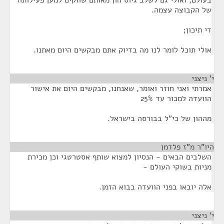
בעולם, ואולי גם לשלב גיוס הון מאותם שווקים למען פעילותה
של הקבוצה עצמה.
די תיכון;
אולי תוכל לומר לנו מה בדיוק אתם מבקשים היום מאתנו.
י' ניצני
¶
אמרתי ואני חוזר ואומר, שאנחנו, מבקשים היום את אישור
הוועדה למכור עד 25%
מההון של כי"ל בבורסה בישראל.
היו"ר מ"ז פלדמן
¶
השלבים הבאים - הנסיון למצוא שותף אסטרטגי וכן מכירת
מניות בשוקי העולם -
אלה יובאו בפני הוועדה בבוא הזמן.
י' ניצני
¶