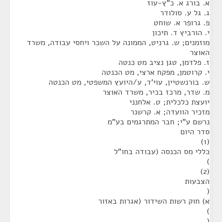
א. בורג א. כ"ץ-עוז
ג. גל ע. סולודר
פ. גרופר א. שוחט
י. הורביץ ד. תיכון
מוזמנים; ש. גרניט, הממונה על השכר ויחסי עבודה, משרד
האוצר
ז. פלדמן, טגן נציב מט כנטה
י. קרוטמן, מפקח ארצי, מט הכנטה
ש. בורנשטיין, עוי'ד, ע/היועץ המשפטי, מט הכנטה
מ. שדר, מרכז בכיר, משרד האוצר
יועצת כלכלית; ט. אלחנני
מזכיר הוועדה; א. קרשנר
נרשם ע"י; חבר המתרגמים בע"מ
סדר היום
(1)
כללי מס הכנסה (עבודה בחו"ל
)
(2)
הצבעות
(
א) חוק רשות השידור (אגרות באזור
)
(