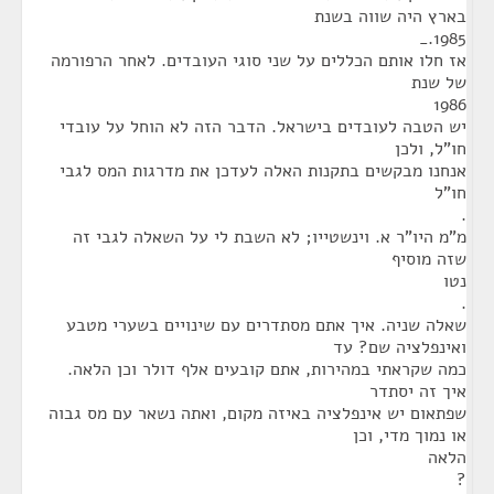
בארץ היה שווה בשנת
1985._
אז חלו אותם הכללים על שני סוגי העובדים. לאחר הרפורמה
של שנת
1986
יש הטבה לעובדים בישראל. הדבר הזה לא הוחל על עובדי
חו"ל, ולכן
אנחנו מבקשים בתקנות האלה לעדכן את מדרגות המס לגבי
חו"ל
.
מ"מ היו"ר א. וינשטייו; לא השבת לי על השאלה לגבי זה
שזה מוסיף
נטו
.
שאלה שניה. איך אתם מסתדרים עם שינויים בשערי מטבע
ואינפלציה שם? עד
כמה שקראתי במהירות, אתם קובעים אלף דולר וכן הלאה.
איך זה יסתדר
שפתאום יש אינפלציה באיזה מקום, ואתה נשאר עם מס גבוה
או נמוך מדי, וכן
הלאה
?