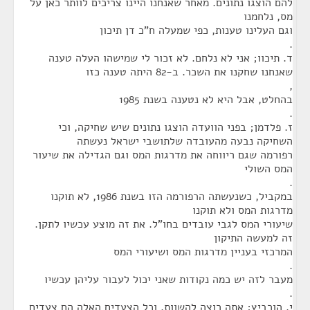
להם הוצגו נתונים. מאחר שאנחנו היינו צריכים לוותר כאן על
מס, נלחמנו
וגם העלינו טענות, כפי שמעלה ח"כ דן תיכון
.
ד. תיכוו; אני לא נלחם. לא זכור לי שמישהו העלה טענה
שאנחנו שחקנו את השכר. ב-82 היתה טענה כזו
,
בהחלט, אבל היא לא נטענה בשנת 1985
.
ז. פלדמן; בפני הוועדה הוצגו נתונים שיש שחיקה, וכי
השחיקה נבעה מהעובדה שלתושבי ישראל נעשתה
רפורמה שגם ריווחה את מדרגות המס וגם הגדילה את שיעור
המס השולי
.
במקביל, כשנעשתה הרפורמה הזו בשנת 1986, לא תוקנו
מדרגות המס ולא תוקנו
שיעורי המס לגבי עובדים בחו"ל. את זה מוצע עכשיו לתקן.
זה למעשה התיקון
המרכזי בעניין מדרגות המס ושיעורי המס
.
מעבר לזה יש כמה נקודות שאני יכול לעבור עליהן עכשיו
.
י. הורביץ; אתה רוצה להשוות, וכל הצעדים האלה הם צעדים