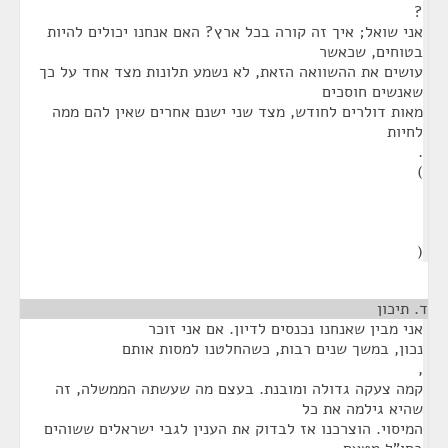
?
אני שואל; איך זה קורה בכל ארץ? האם אנחנו יכולים להיות
בטוחים, שכאשר
עושים את ההשוואה הזאת, לא נשמע תלונות מצד אחד על כך
שאנשים חוסכים
מאות דולרים לחודש, מצד שני ישנם אחרים שאין להם ממה
לחיות
.
)
(
ד. תיכון
¶
אני מבין שאנחנו נכנסים לדיון. אם אני זוכר
נכון, במשך שנים רבות, כשהחלטנו למסות אותם
,
קמה צעקה גדולה ומובנת. בעצם מה שעשתה הממשלה, זה
שהיא גילמה את כל
המיסוי. הוצרכנו אז לבדוק את הענין לגבי ישראלים ששוהים