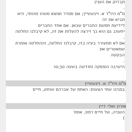
תבדוק את הענין
.
מ"מ היו"ר א. וינשטיין; אם סמדר תמצא משהו מהותי, היא
תביא את זה
לידיעת חמשת החברים שכאן. אם אחד החברים
יחשוב גם הוא כך וירצה להעלות את זה, לא קיבלנו החלטה
.
אם לא תתעורר בעיה כזו, קיבלנו החלטה, וההחלטה אומרת
שמאשרים את
הבקשה
.
הישיבה הופסקה וחודשה בשעה 30;10
מ"מ היו"ר א. וינשטיין
¶
בפנינו שתי הצעות: האחת של אברהם שוחט, חיים
אורון ואלי דיין
¶
השניה, של חיים רמון. אומר
)