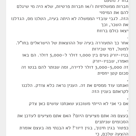
בחו"ל מטעם
חברות ממשלתיות ו/או חברות פרטיות, שלא היה מי שיגלם
להם את המיסוי
הזה. לגבי עובדי הממשלה לא היתה בעיה, הטלנו מס, הגדלנו
את השכר, וכך
יצאו כולם ברווח
.
אחר כך התעוררה בעיה של ההוצאות של הישראלים בחו"ל.
למשל, דמי שכירות
בניו-יורק נעים בין 1,000 דולר ל-5,000 דולר. הם באו
ואמרו, שבניו-יורק
זה 3,000-5,000 דולר לדירה, ומה שנותר להם בנטו זה
סכום קטן יחסית
,
ואנחנו עוד ממסים את זה. הענין נראה כלא צודק. הלכנו
לקראתם בענין הזה
,
אם כי אני לא הייתי משוכנע שאנחנו עושים כאן צדק
.
בעצם מה אתם מציעים היום? האם אתם מציעים לעדכן את
הסכומים שניתנים
כפטור בגין חינוך, בגין דיור? לא הבנתי מה בעצם אומרת
ההצעה שלכם, כי