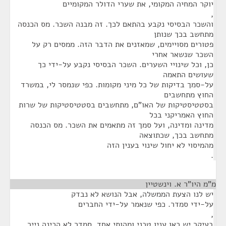
יוקר המחיה המקומי, את שערי הדולר המקומיים
,
והשכר הבסיסי נקבע בהתאם לכך. זה מבנה השכר. מס הכנסה
מתחשב בכך שנותן
פטורים מסויימים, שמאזנים את הדבר הזה. ממסים רק על
השכר שנשאר אחרי
כן, וכל שינויי השערים. השכר הבסיסי נקבע על-ידי כך
שעושים התאמה
על-סמך בדיקות של כל מיני מקומות. כפי שנמסר לי, במשרד
החוץ מתחשבים
בסטטיסטיקות של האו"ם, מתחשבים בסטטיסטיקות של שרות
החוץ האמריקני בכל
מדינה ומדינה, ועל סמך זה מתאמים את השכר. מס הכנסה
מתחשב בכך, שכתוצאה
מהמיסוי לא יחול שינוי בענין הזה
.
מ"מ היו"ר א. וינשטיין
¶
יש לנו הצעת הממשלה, אבל הנושא לא נבדק
על-ידי סמדר. כפי שנאמר על-ידי החברים
,
בעיקר יש כאן ענין טכני ומהותי אחד. סמדר לא הכינה נייר