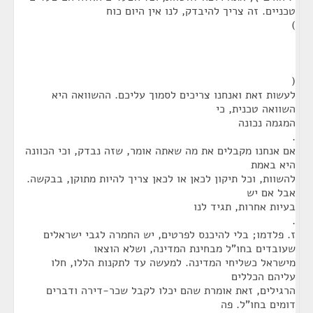
טכניים. זה צריך להיבדק, לנו אין היום כוח
)
(
לעשות זאת ואנחנו צריכים לסמוך עליכם. ההשוואה היא
השוואה טכנית, כי
המגמה נכונה
.
אם אנחנו מקבלים את מה שאתה אומר, שזה נבדק, וכי הכוונה
היא באמת
להשוות, וכל תיקון לכאן או לכאן צריך להיות מתוקן, בבקשה.
אבל אם יש
בעיות אחרות, תגיד לנו
.
ז. פלדמו; בלי להיכנס לפרטים, יש החמרה לגבי ישראלים
שעובדים בחו"ל מבחינת המדינה, ושלא הוצאו
מישראל כשליחי המדינה. למעשה עד לתקנות הללו, חלו
עליהם הכללים
הרגילים, זאת אומרת שהם יכלו לקבל שכר-דירה ודברים
דומים בחו"ל. פה