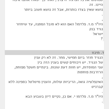
היינו. זה
נושא שאין בצדו כותרות, אבל זה נושא חשוב ביותר
.
,
היו"ר מ.ז. פלדמו! האם הוא לא סובל המתנה, עד שיחזור
נגיד בנק
ישראל
?
ד. תיכוו
¶
הנגיד חוזר ביום חמישי, מחר. זה לא רק ענין
של הנגיד. יש ויכוחים קשים בענין הזה בין
שני המוסדות, יש חוות דעת שונות. בינתיים חשקל מפוחת,
הרזרבות פוחתות
,
האינפלציה גואה, הריביות עולות, והענין מיטלטל כספינה ללא
קברניט
.
היו"ר מ.ז. פלדמו י. אם כן, נקיים דיון בשבוע הבא
.