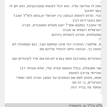
,
ואין לו שליטה עליו. הוא יכול לעשות קומבינציות, הוא יתן לו
כסף לחינוך
וכוי. מדוע לעשות הבחנה בין ישראלי ש,נוסע לחו"ל ועובד
שם בשגרירות לבין
מי שעובד במקום אחר? ישנו משלם המשכורת, חברה
ישראלית רשמית או חברה
ממשלתית, ומדוע להפלות ביניהם
?
ס. אלחנני; הוועדה הזו אינה שוחקת שכר, וגם הממשלה לא
עושה כך. הכוונה היתה להטיל עליהם מס
.
השינויים במערכות המס בארץ לא תורגמו מיד לשינויים שם
.
אני מתנצלת, בגלל העומס שהיה עלי, שלא עשיתי דבר
שהייתי צריכה לעשות
אותו, פשוט לתת את הנתונים של המצב שהיה לפני ואחרי
השינויים, כי זה מה
שחסר פה בנייר הזה
.
מ"מ היו"ר א. וינשטייו
¶