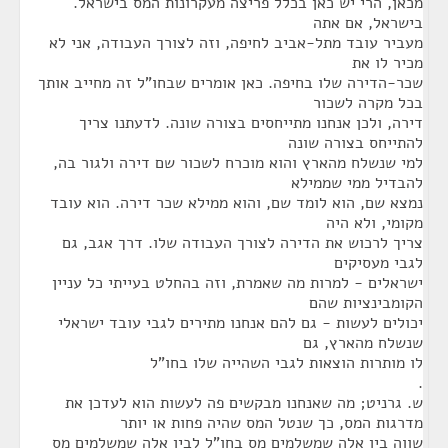
מכאן, הרי יש כאן בכלל פריצה מעקרונות המס בישראל.
בישראל, אם אתה
מעביר עובד מתל-אביב לחיפה, וזה לצורך העבודה, אני לא
מכיר לו את
שכר-הדירה שלו בחיפה. כאן אומרים שבחו"ל זה מחייב אותך
בכל מקרה לשכור
דירה, ולכן אנחנו מתייחסים בצורה שונה. לדעתנו צריך
להתייחס בצורה שונה
למי שנשלח מהארץ והוא מוכרח לשכור שם דירה ולגור בה,
להבדיל ממי שממילא
נמצא שם, הוא לומד שם, והוא ממילא שכר דירה. הוא עובד
מקומי, ולא היה
צריך לרכוש את הדירה לצורך העבודה שלו. דרך אגב, גם
לגבי מעסיקים
ישראלים - למרות מה שאמרת, וזה בהחלט בעייתי כל עניין
הקומבינציות שהם
יכולים לעשות - גם להם אנחנו מתירים לגבי עובד ישראלי
שנשלח מהארץ, גם
לו מותרות הוצאות לגבי השהייה שלו בחו"ל
.
ש. גרניט; מה שאנחנו מבקשים פה לעשות הוא לעדכן את
מדרגות המס, כך שנטל המס שהיה פחות או יותר
שווה בין אלה שמשלמים מס בחו"ל לבין אלה שמשלמים מס