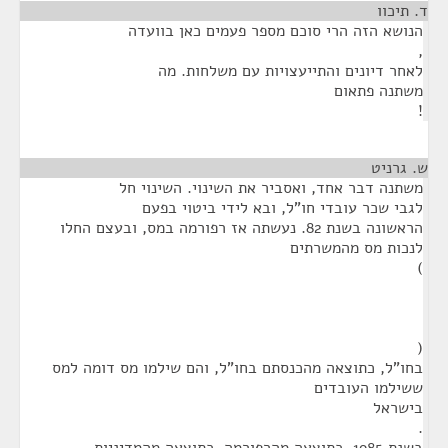
ד. תיכוו
¶
הנושא הזה הרי סוכם מספר פעמים כאן בוועדה
,
לאחר דיונים והתייעצויות עם משלחות. מה
משתנה פתאום
!
ש. גרניט
¶
משתנה דבר אחד, ואסביר את השינוי. השינוי חל
לגבי שכר עובדי חו"ל, ובא לידי ביטוי בפעם
הראשונה בשנת 82. נעשתה אז רפורמה במס, ובעצם החלו
לנכות מס מהמשרתים
)
(
בחו"ל, כתוצאה מהכנסתם בחו"ל, והם שילמו מס דומה למס
ששילמו העובדים
בישראל
.