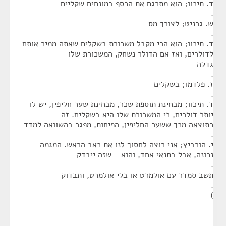
ד. תיכוו; הוא מתרגם את הכסף במונחים שקליים
.
ש. גרניט; לצורך מס
.
ד. תיכוו; הוא הרי מקבל משכורת בשקלים שאתה ממיר אותם
לדולרים, ואז אם הדולר נשחק, המשכורת שלו
גדלה
.
ז. פלדמו; בשקלים
.
ד. תיכוו; מבחינת תוספת שכר, מבחינת שער חליפין, יש לו
יותר דולרים, כי המשכורת שלו היא בשקלים. זה
כתוצאה מכך ששער החליפין, הפיחות, מפגר בהשוואה למדד
.
י. הורביץ; אני רוצה לחסוך לנו את כאב הראש. המגמה
נכונה, אבל בתנאי אחד, והוא - שזה ייבדק
.
תשב סמדר עם אולמרט או בלי אולמרט, ותבדוק
.
)