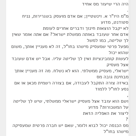
היה הרי שיעור מס אחיד
.
מ"מ היו"ר א. וינשטיין; אם אדם מועסק בשגרירות, נניח
סטודנט, מדוע
לא יקבל הוצאות חינוך ודברים אחרים לעומת
אדם אחר שעובד באותה ממשלת ישראל? אם אתה אומר שאין
לך שליטה, כמו למשל
מפעל פרטי שמעסיק מישהו בחו"ל, זה לא מעניין אותך, משום
שהוא יכול
לעשות קומבינציות ואין לך שליטה עליו. אבל יש אדם שעובד
אצל מעסיק
ישראלי, מעסיק ממשלתי. הוא לא נשלח. מה זה מעניין אותך
מבחינת גובה מס
באיזה צורה התקבל לעבודה, אם בצורה רשמית מכאן או אם
נסע לחו"ל ללמוד
,
ושם הוא עובד אצל מעסיק ישראלי ממשלתי, שיש לך שליטה
על המשכורות? מדוע
ליצור את האפליה הזאת
?
מס הכנסה יכול לבוא ולומר, שאם יש חברה פרטית שמעסיקה
מישהו בחו"ל