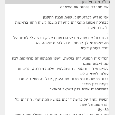
היו"ר מ.ז. פלדמן
אני מתכבד לפתוח את הישיבה
.
אני מודיע לפרוטוקול, שאת הכנת התקנון
לבורסה אנחנו מעבירים לוועדת משנה לשוק ההון בראשות
ח"כ דן תיכון
.
ד. תיכוו! אם אתה מודיע הודעות כאלה, תרשה לי לחזור על
מה שאמרתי לך אתמול. יכול להיות שאתה לא
יורד לעומק דעתי
.
המדיניות המוניטרית צולעת, וישנן התפתחויות מרחיקות לכת
שמחייבות אותנו
לקיים מיד דיון מהיר. האינפלציה עלתה מדרגה, הריביות
עולות לשמים. לא
ברור מי שולט ומי מכוון את הענין, אבל זה מחייב אותנו
לקיים דיון מיידי
בהשתתפות אנשי בנק ישראל והאוצר
.
המשק עומד על פרשת דרכים בנושא המוניטרי. חוזרים על
השגיאות של שנת
85-86
שמוטטו את כל המיגזר היצרני, ואחר כך ישאלו אותנו איפה