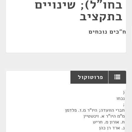
בחו"ל); שינויים
בתקציב
ח"כים נוכחים
פרוטוקול
¶
(
נכחו
;
חברי הוועדה; היו"ר מ.ז. פלדמן
מ"מ היו"ר א. וינשטיין
ח. אורון מ. חריש
נ. ארד רן כהן