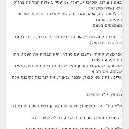
באנו ואמרנו, שלגבי ישראלי שמועסק בשרות המדינה בחו"ל,
ולא נשלח מישראל
לשליחות הזו, אלא הוא שוהה שם מסיבות כאלה או אחרות
ומועסק, אנחנו
מצמצמים בעצם
.
ד. תיכוו; אתה מאפיין את הדברים בשכר-דירה, שכר-לימוד
וכל הדברים האלה
.
אני מציע ליוי'ר שישבו עם סמדר. היא תבדוק את הענין, היא
תתייעץ עם עמרם
אולמרט, שהוא דווקא מן הצד של המוטבים, הוא היה הנציג
שלהם, ואז תבואו
אלינו. זה נושא סבוך, שכפי שנאמר, אין לנו כוח להיכנס אליו
.
(
מתחלף יו"ר הישיבה
)
מ"מ היו"ר א. וינשטייו; יש ארצות שבהן רמת המס היא נמוכה
.
ד. תיכוו; תשמע מה הם מציעים, זה לא קשור בזה
.