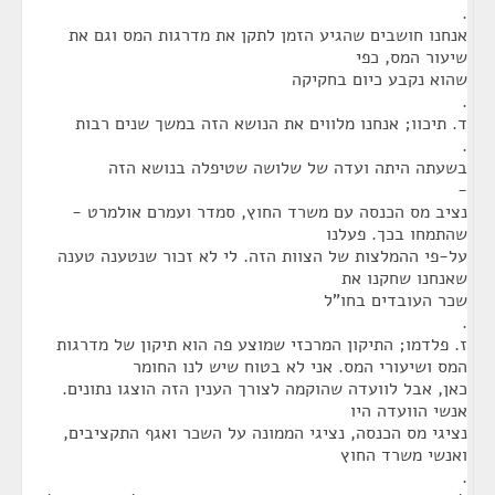
.
אנחנו חושבים שהגיע הזמן לתקן את מדרגות המס וגם את
שיעור המס, כפי
שהוא נקבע כיום בחקיקה
.
ד. תיכוו; אנחנו מלווים את הנושא הזה במשך שנים רבות
.
בשעתה היתה ועדה של שלושה שטיפלה בנושא הזה
-
נציב מס הכנסה עם משרד החוץ, סמדר ועמרם אולמרט -
שהתמחו בכך. פעלנו
על-פי ההמלצות של הצוות הזה. לי לא זכור שנטענה טענה
שאנחנו שחקנו את
שכר העובדים בחו"ל
.
ז. פלדמו; התיקון המרכזי שמוצע פה הוא תיקון של מדרגות
המס ושיעורי המס. אני לא בטוח שיש לנו החומר
כאן, אבל לוועדה שהוקמה לצורך הענין הזה הוצגו נתונים.
אנשי הוועדה היו
נציגי מס הכנסה, נציגי הממונה על השכר ואגף התקציבים,
ואנשי משרד החוץ
.