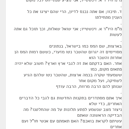
מ"מ היו"ר א. וינשטייו; אני מציע שנתייחס לכל מקום
.
ד. תיכוו; אם אתה נכנס לדיון, הרי שהם יציגו את כל
הענין מתחילתו
.
מ"מ היו"ר א. וינשטייו; אני שואל שאלות, וכך תוכל גם אתה
לעשות
.
בארצות, שם המס כמו בישראל, בנתונים
מסויימים זה יגרום שהשכר נטו מזערי, כששם רמות המס הן
אחרות והשכר הוא
אחר. האם בדקתם את זה לגבי ארץ וארץ? חשוב שלא יהיה
פתאום מקום, כמו
ששמעתי שקרה בכמה ארצות, שהשכר נטו שלהם הגיע
לשחיקה, ועל מקום אחר
שנותן להם הרבה מרווח, הרבה עודף
.
איך אתם מסתדרים בתקנות החדשות גם לגבי כל הדברים
האחרים, כדי שלא
ניצור מצב שנשמע לפתע תלונות על מה שהחלטנו? מה
הבדיקה הראשונה שאתם
עשיתם לקראת בואכם? האם תאמתם עם אנשי חו"ל ועם
אחרים