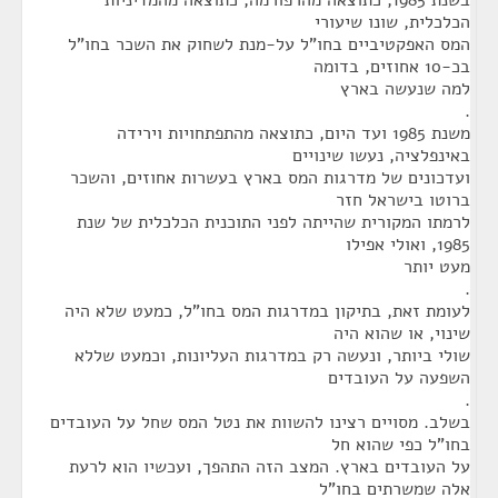
בשנת 1985, כתוצאה מהרפורמה, כתוצאה מהמדיניות
הכלכלית, שונו שיעורי
המס האפקטיביים בחו"ל על-מנת לשחוק את השכר בחו"ל
בכ-10 אחוזים, בדומה
למה שנעשה בארץ
.
משנת 1985 ועד היום, כתוצאה מהתפתחויות וירידה
באינפלציה, נעשו שינויים
ועדכונים של מדרגות המס בארץ בעשרות אחוזים, והשכר
ברוטו בישראל חזר
לרמתו המקורית שהייתה לפני התוכנית הכלכלית של שנת
1985, ואולי אפילו
מעט יותר
.
לעומת זאת, בתיקון במדרגות המס בחו"ל, כמעט שלא היה
שינוי, או שהוא היה
שולי ביותר, ונעשה רק במדרגות העליונות, וכמעט שללא
השפעה על העובדים
.
בשלב. מסויים רצינו להשוות את נטל המס שחל על העובדים
בחו"ל כפי שהוא חל
על העובדים בארץ. המצב הזה התהפך, ועכשיו הוא לרעת
אלה שמשרתים בחו"ל