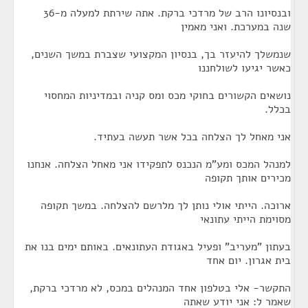
ובנסיונו הרב של מרדכי ברקת. אתה שירתת למעלה מ-36
שנה במערכת. ואני מאמין
שנמשלך להיעזר בך, בנסיון המקצועי שצברת במשך השנים,
כאשר יגיעו לשולחננו
נושאים הקשורים בחוקי מכס ומס קניה ובמדיניות המחסוי
בכלל.
אני מאחל לך הצלחה בכל אשר תעשה בעתיד.
למנהל המכס ומע"מ הנכנס לתפקידו אני מאחל הצלחה. אנחנו
מכירים אותך תקופה
ארוכה. הייתי אולי נותן לך מלרשם להצלחה. במשך תקופה
מסוימת הייתי עתונאי
בעתון "מעריב" ופעיל באגודת העתונאים. באותם ימים בנו את
בית אגרון. יום אחד
התקשר- אלי בטלפון אחד המנהלים במכס, לא מרדכי ברקת,
שאמר ל: אני יודע שאתה