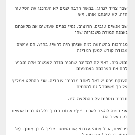
שכך צריך לנהוג. במשך הרבה שנים לא הערכנו את הסקטור
הזה, לא טיפחנו אותו, ויש
שם אנשים טובים, הרוצים, נקיי כפיים שעושים את מלאכתם
נאמנה תמורת משכורות שהן
מגוחכות בהשוואה למה שניתן היה להשיג בחוץ. הם עושים
עבודת קודש למען המדינה
ותושביה. ראוי לה למדינה שתכיר תודה לאנשים אלה ותביע
להם את הערכתה באמצעות
הענקת פרס ישראל לאחד מבכירי עובדיה. אני בהחלט אמליץ
על כך ואשתדל גם להחתים
חברים נוספים על ההמלצה הזו.
אני רוצה להגיד לאריה זייף: אנחנו בדרך כלל מברכים אנשים
רק כאשר הם
פורשים, אבל אתהי.עזבתי את הטוטו וצריך לברך אותך. (א'
זייף: בקרוב.) אני מאחל