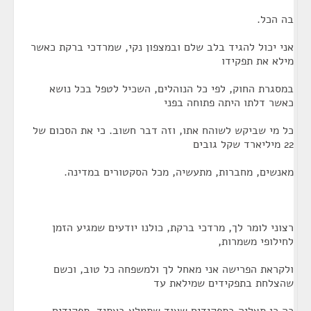
בה הכל.
אני יכול להגיד בלב שלם ובמצפון נקי, שמרדכי ברקת כאשר
מילא את תפקידו
במסגרת החוק, לפי כל הנוהלים, השכיל לטפל בכל נושא
כאשר דלתו היתה פתוחה בפני
כל מי שביקש לשוהח אתו, וזה דבר חשוב. כי את הסכום של
22 מיליארד שקל גובים
מאנשים, מחברות, מתעשיה, מכל הסקטורים במדינה.
רצוני לומר לך, מרדכי ברקת, כולנו יודעים שמגיע הזמן
לחילופי משמרות,
ולקראת הפרישה אני מאחל לך ולמשפחה כל טוב, וכשם
שהצלחת בתפקידים שמילאת עד