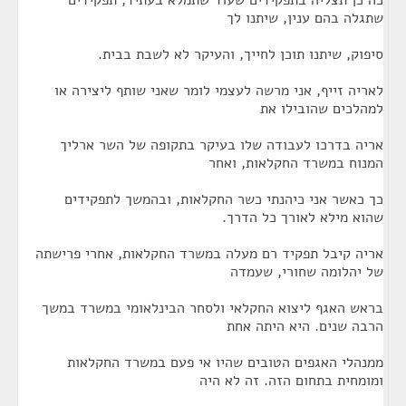
כה כן תצליה בתפקידים שעוד שתמלא בעתיד, תפקידים
שתגלה בהם ענין, שיתנו לך
סיפוק, שיתנו תוכן לחייך, והעיקר לא לשבת בבית.
לאריה זייף, אני מרשה לעצמי לומר שאני שותף ליצירה או
למהלכים שהובילו את
אריה בדרכו לעבודה שלו בעיקר בתקופה של השר ארליך
המנוח במשרד החקלאות, ואחר
כך כאשר אני כיהנתי כשר החקלאות, ובהמשך לתפקידים
שהוא מילא לאורך כל הדרך.
אריה קיבל תפקיד רם מעלה במשרד החקלאות, אחרי פרישתה
של יהלומה שחורי, שעמדה
בראש האגף ליצוא החקלאי ולסחר הבינלאומי במשרד במשך
הרבה שנים. היא היתה אחת
ממנהלי האגפים הטובים שהיו אי פעם במשרד החקלאות
ומומחית בתחום הזה. זה לא היה