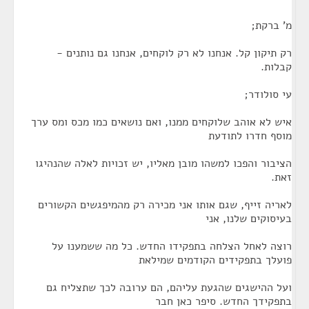
מ' ברקת;
רק תיקון קל. אנחנו לא רק לוקחים, אנחנו גם נותנים -
קבלות.
עי סולודר;
איש לא אוהב שלוקחים ממנו, ואם נושאים כמו מכס ומס ערך
מוסף חדרו לתודעת
הציבור והפכו למשהו מובן מאליו, יש זכויות לאלה שהנהיגו
זאת.
לאריה זייף, שגם אותו אני מכירה רק מהמיפגשים הקשורים
בעיסוקים שלנו, אני
רוצה לאחל הצלחה בתפקידו החדש. כל מה ששמענו על
פועלך בתפקידים הקודמים שמילאת
ועל ההישגים שהגעת עליהם, הם ערובה לכך שתצליח גם
בתפקידך החדש. סיפר כאן חבר