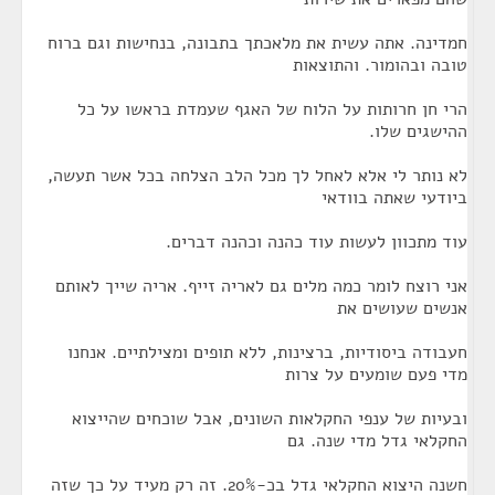
חמדינה. אתה עשית את מלאכתך בתבונה, בנחישות וגם ברוח
טובה ובהומור. והתוצאות
הרי חן חרותות על הלוח של האגף שעמדת בראשו על כל
ההישגים שלו.
לא נותר לי אלא לאחל לך מכל הלב הצלחה בכל אשר תעשה,
ביודעי שאתה בוודאי
עוד מתכוון לעשות עוד כהנה וכהנה דברים.
אני רוצח לומר כמה מלים גם לאריה זייף. אריה שייך לאותם
אנשים שעושים את
חעבודה ביסודיות, ברצינות, ללא תופים ומצילתיים. אנחנו
מדי פעם שומעים על צרות
ובעיות של ענפי החקלאות השונים, אבל שוכחים שהייצוא
החקלאי גדל מדי שנה. גם
חשנה היצוא החקלאי גדל בכ-20%. זה רק מעיד על כך שזה