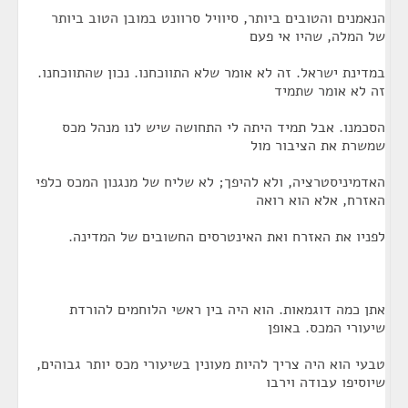
הנאמנים והטובים ביותר, סיוויל סרוונט במובן הטוב ביותר
של המלה, שהיו אי פעם
במדינת ישראל. זה לא אומר שלא התווכחנו. נכון שהתווכחנו.
זה לא אומר שתמיד
הסכמנו. אבל תמיד היתה לי התחושה שיש לנו מנהל מכס
שמשרת את הציבור מול
האדמיניסטרציה, ולא להיפך; לא שליח של מנגנון המכס כלפי
האזרח, אלא הוא רואה
לפניו את האזרח ואת האינטרסים החשובים של המדינה.
אתן כמה דוגמאות. הוא היה בין ראשי הלוחמים להורדת
שיעורי המכס. באופן
טבעי הוא היה צריך להיות מעונין בשיעורי מכס יותר גבוהים,
שיוסיפו עבודה וירבו