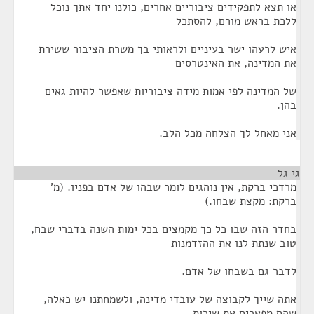
או תצא לתפקידים ציבוריים אחרים, כולנו יחד אתך נוכל
ללכת בראש מורם, להסתכל
איש לרעהו ישר בעיניים ולראותי בך משרת הציבור ששירת
את המדינה, את האינטרסים
של המדינה לפי אמות מידה ציבוריות שאפשר להיות גאים
בהן.
אני מאחל לך הצלחה מכל הלב.
גי גל
¶
מרדכי ברקת, אין נוהגים לומר שבהו של אדם בפניו. (מ'
ברקת: מקצת שבחו.)
בחדר הזה שבו כל כך מקמצים בכל ימות השנה בדברי שבח,
טוב שנתת לנו את ההזדמנות
לדבר גם בשבחו של אדם.
אתה שייך לקבוצה של עובדי מדינה, ולשמחתנו יש כאלה,
שהם מפארים את שירות