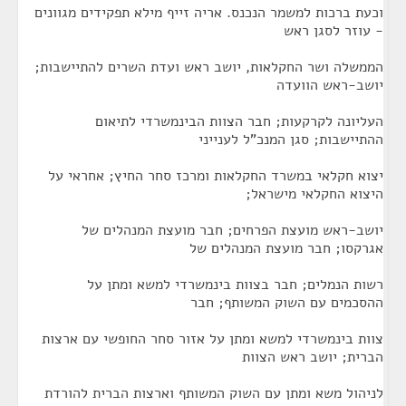
וכעת ברכות למשמר הנכנס. אריה זייף מילא תפקידים מגוונים
- עוזר לסגן ראש
הממשלה ושר החקלאות, יושב ראש ועדת השרים להתיישבות;
יושב-ראש הוועדה
העליונה לקרקעות; חבר הצוות הבינמשרדי לתיאום
ההתיישבות; סגן המנכ"ל לענייני
יצוא חקלאי במשרד החקלאות ומרכז סחר החיץ; אחראי על
היצוא החקלאי מישראל;
יושב-ראש מועצת הפרחים; חבר מועצת המנהלים של
אגרקסו; חבר מועצת המנהלים של
רשות הנמלים; חבר בצוות בינמשרדי למשא ומתן על
ההסכמים עם השוק המשותף; חבר
צוות בינמשרדי למשא ומתן על אזור סחר החופשי עם ארצות
הברית; יושב ראש הצוות
לניהול משא ומתן עם השוק המשותף וארצות הברית להורדת