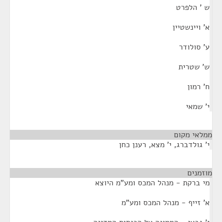
ש ' הלפרט
א' ויינשטיין
ע' סולודר
ש' שטרית
ח' רמון
י' שמאי
ממלאי מקום
¶
י' גולדברג, י' מצא, רענן כחן
מוזמנים
¶
מי ברקת - מנהל המכס ומע"מ היוצא
א' זייף - מנהל המכס ומע"מ