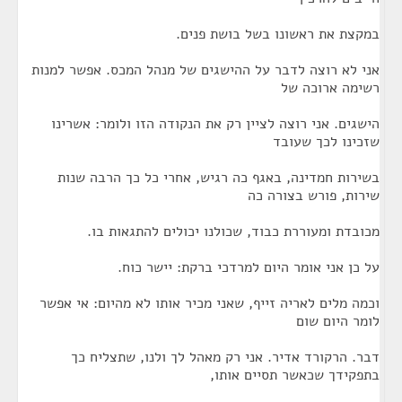
במקצת את ראשונו בשל בושת פנים.
אני לא רוצה לדבר על ההישגים של מנהל המכס. אפשר למנות
רשימה ארוכה של
הישגים. אני רוצה לציין רק את הנקודה הזו ולומר: אשרינו
שזכינו לכך שעובד
בשירות חמדינה, באגף כה רגיש, אחרי כל כך הרבה שנות
שירות, פורש בצורה כה
מכובדת ומעוררת כבוד, שכולנו יכולים להתגאות בו.
על כן אני אומר היום למרדכי ברקת: יישר כוח.
וכמה מלים לאריה זייף, שאני מכיר אותו לא מהיום: אי אפשר
לומר היום שום
דבר. הרקורד אדיר. אני רק מאהל לך ולנו, שתצליח כך
בתפקידך שכאשר תסיים אותו,