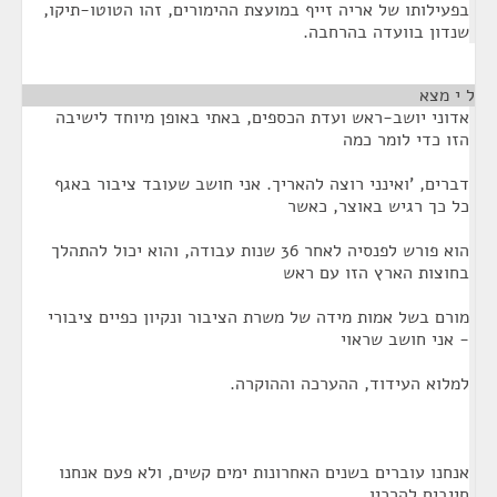
בפעילותו של אריה זייף במועצת ההימורים, זהו הטוטו-תיקו,
שנדון בוועדה בהרחבה.
ל י מצא
¶
אדוני יושב-ראש ועדת הכספים, באתי באופן מיוחד לישיבה
הזו כדי לומר כמה
דברים, 'ואינני רוצה להאריך. אני חושב שעובד ציבור באגף
כל כך רגיש באוצר, כאשר
הוא פורש לפנסיה לאחר 36 שנות עבודה, והוא יכול להתהלך
בחוצות הארץ הזו עם ראש
מורם בשל אמות מידה של משרת הציבור ונקיון כפיים ציבורי
- אני חושב שראוי
למלוא העידוד, ההערכה וההוקרה.
אנחנו עוברים בשנים האחרונות ימים קשים, ולא פעם אנחנו
חייבים להרכין