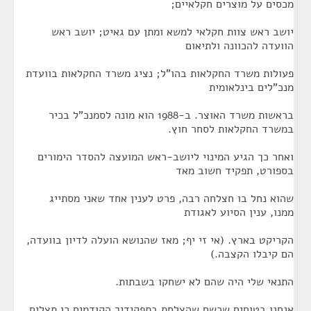
מכסים על מוצרים חקלאיים;
יושב ראש צוות חקלאי למשא ומתן עם גאיט; יושב ראש
הוועדה להכוונה ולתיאום
פעולות משרד החקלאות בהו"ל; נציג משרד החקלאות בוועדת
מנכ"לים בינלאומית
בראשות משרד האוצר. ב-1988 הוא מונה לסמנכ"ל בכיר
במשרד החקלאות לסחר חוץ.
ואחר כך הגיע המינוי ליושב-ראש המועצה להסדר הימורים
בספורט, תפקיד חשוב מאד
שהוא נחל בו חצלחה רבה, פרט לענין אחד שאני מסתייג
ממנו, ענין הסיוע לאגודת
הקריקט בארץ. (אי זי יף; מאז שהנושא הועלה לדיון בוועדה,
הם קיבלו הקצבה.)
התנאי שלי היה שהם לא ישחקו בשבתות.
אנחנו בטוחים שכשם שהצלחת בתפקידיך הקודמים כן תצליח