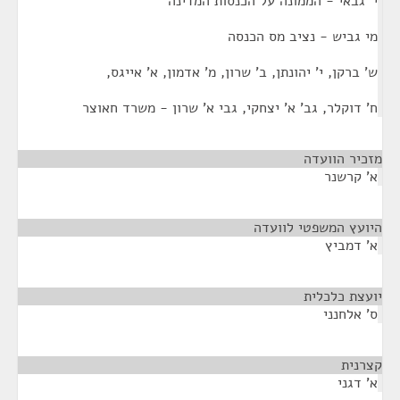
י' גבאי - הממונה על הכנסות המדינה
מי גביש - נציב מס הכנסה
ש' ברקן, י' יהונתן, ב' שרון, מ' אדמון, א' אייגס,
ח' דוקלר, גב' א' יצחקי, גבי א' שרון - משרד חאוצר
מזכיר הוועדה
¶
א' קרשנר
היועץ המשפטי לוועדה
¶
א' דמביץ
יועצת כלכלית
¶
ס' אלחנני
קצרנית
¶
א' דגני