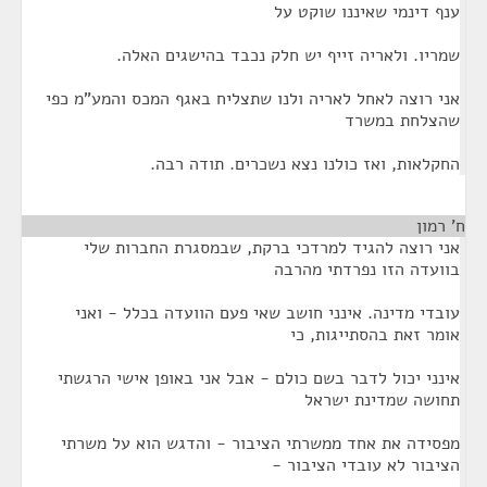
ענף דינמי שאיננו שוקט על
שמריו. ולאריה זייף יש חלק נכבד בהישגים האלה.
אני רוצה לאחל לאריה ולנו שתצליח באגף המכס והמע"מ כפי
שהצלחת במשרד
החקלאות, ואז כולנו נצא נשכרים. תודה רבה.
ח' רמון
¶
אני רוצה להגיד למרדכי ברקת, שבמסגרת החברות שלי
בוועדה הזו נפרדתי מהרבה
עובדי מדינה. אינני חושב שאי פעם הוועדה בכלל - ואני
אומר זאת בהסתייגות, כי
אינני יכול לדבר בשם כולם - אבל אני באופן אישי הרגשתי
תחושה שמדינת ישראל
מפסידה את אחד ממשרתי הציבור - והדגש הוא על משרתי
הציבור לא עובדי הציבור -