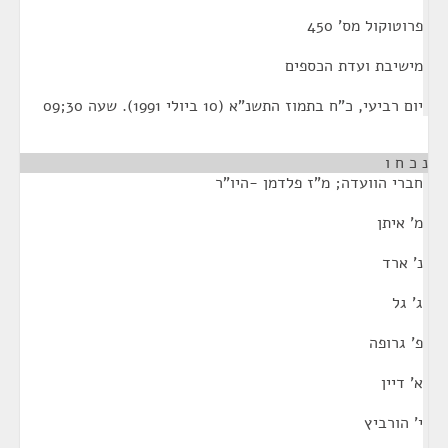
פרוטוקול מס' 450
מישיבת ועדת הכספים
יום רביעי, כ"ח בתמוז התשנ"א (10 ביולי 1991). שעה 30;09
נ כ ח ו
חברי הוועדה; מ"ז פלדמן -היו"ר
מ' איתן
נ' ארד
ג' גל
פ' גרופה
א' דיין
י' הורביץ