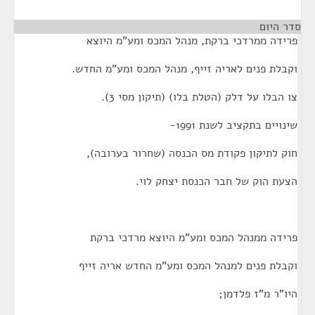
סדר היום
¶
פרידה ממרדכי ברקת, מנהל המכס ומע"מ היוצא
וקבלת פנים לאריה זייף, מנהל המכס ומע"מ החדש.
צו הבלו על דלק (הטלת בלו) (תיקון מסי 3).
שינויים בתקציב לשנת 1991-
חוק לתיקון פקודת מס הכנסה (שחרור בערובה),
הצעת הוק של חבר הכנסת יצחק לוי.
פרידה ממנהל המכס ומע"מ היוצא מרדכי ברקת
וקבלת פנים למנהל המכס ומע"מ החדש אריה זייף
היו"ר מ"ז פלדמן;