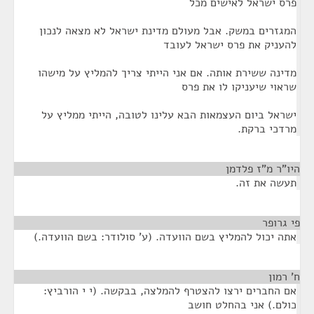
פרס ישראל לאישים מכל
המגזרים במשק. אבל מעולם מדינת ישראל לא מצאה לנכון
להעניק את פרס ישראל לעובד
מדינה ששירת אותה. אם אני הייתי צריך להמליץ על מישהו
שראוי שיעניקו לו את פרס
ישראל ביום העצמאות הבא עלינו לטובה, הייתי ממליץ על
מרדכי ברקת.
היו"ר מ"ז פלדמן
¶
תעשה את זה.
פי גרופר
¶
אתה יכול להמליץ בשם הוועדה. (ע' סולודר: בשם הוועדה.)
ח' רמון
¶
אם החברים ירצו להצטרף להמלצה, בבקשה. (י י הורביץ:
כולם.) אני בהחלט חושב