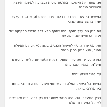
אני פותח את הישיבה בהרמת כוסית ובברכה למשמר היוצא
ולמשמר הנכנס.
המשמר היוצא - מרדכי ברקת, עבד במכס 36 שנה. ב-1975
עמד בראש צוות שהכין
את חוק מס ערך מוסף. היה שותף מלא לכל הליכי החקיקה של
ועדת הכספים שהביאה את
חוק מס ערך מוסף לאישור הכנסת. בשנת 1976, עם הפעלת
החוק, הוא כיהן כסגן מנהל
המכס לעניני מס ערך מוסף. ובשנת 1980 מונה למנהל המכס
ומע"מ, תפקיד שבו כיהן
עד לפני שבוע ימים.
במשך כל השנים האלה היה שיתוף פעולה פורה וחיובי ביותר
בין מרדכי ברקת
לבין הוועדה. הוא היה מנהל שחונן לא רק בכישורים מצויינים
לניהול המערכת, אלא