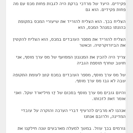
פקידים. היעד של מרדכי ברקת היה לגבות פחות מכס עם מה
פחות פקידים. הוא גם
הצליח בכך. הוא הצליח להוריד את שיעורי המכס בתקופת
כהונתו כמנהל המכס, הוא
הצליח להוריד את מספר העובדים במכס, הוא הצליח להקטין
את הביורוקרטיה. וכאשר
צריך היה להכין את המנגנון המסועף של מס ערך מוסף, אני
חושב שחרף תוספת הגביה
של מס ערך מוסף, מספר העובדים במכס קטן לעומת התקופה
שבה לא גבו מס ערך מוסף.
והיום גובים מס ערך מוסף בסכום של 17 מיליארד שקל. ואני
אומר זאת לזכותו.
אנהנו לא מרבים להרעיף דברי הערכה והוקרה על עובדי
המדינה, ולרובם אנחנו
גורמים בכך עוול. במשך למעלה מארבעים שנה חילקנו את