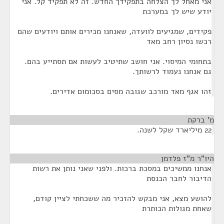
אני מאחל לך הצלחה בתפקידך החדש. זה לא תפקיד קל. אני
יודע שיש לך במערכת
פקידים, שמגיעים לוועדה, שאנחנו מכירים אותם ויודעים שהם
רכשו נסיון רחב מאד
בתחומי המיסוי. אני חושב שתיטיב לעשות אם תסתייע בהם.
גם אנחנו נעמוד לרשותך.
זהו אגף מאד מורכב שגובה מסים בסכומום אדירים.
מ' ברקת
¶
22 מיליארד שקל לשנה.
היו"ר מ"ז פלדמן
¶
אנחנו ממשיכים במסכת ברכות. ולפני שאני נותן את רשות
הדיבור לחבר הכנסת
להושע מצא, אני מבקש להזכיר מה ששכחתי לציין קודם,
שאחת מגולות הכותרת