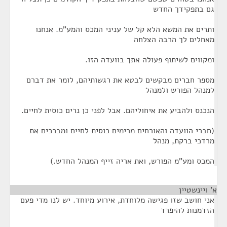
גם בתפקידך החדש
ותרים את המשא הלא קל של עניני המכס והמע"מ. אנחנו
מאחלים לך הרבה הצלחה
ומקווים לשיתוף פעולה אתך בוועדה הזו.
מספר חברים מבקשים לבטא את רגשותיהם, לומר את דברם
למנהל הפורש ולמנהל
הנכנס ולהביע את איחוליהם. אבל לפני כן נרים כוסית לחיים.
(חברי הוועדה והאורחים מרימים כוסית לחיים ומברכים את
מרדכי ברקת, מנהל
המכס ומע"מ הפורש, ואת אריה זייף המנהל החדש.)
א' ויינשטיין
¶
אני חושב שזו פגישה מלוחדת, אירוע מיוחד. יש לנו מדי פעם
הזדמנות להיפרד