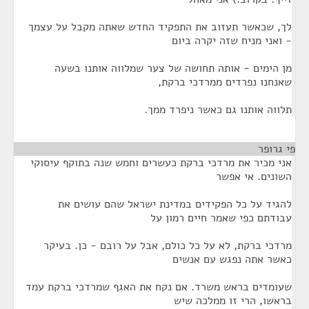
לך, שכאשר תעזוב את התפקיד החדש שאתה מקבל על עצמך
- ואני מניח שזה יקרה ביום
מן הימים - אותה תחושה של צער שמלווה אותנו בשעה
שאנחנו נפרדים ממרדכי ברקת,
תלווה אותנו גם כאשר ניפרד ממך.
פי גרופר
¶
אני מכיר את מרדכי ברקת כעשרים וחמש שנה בתוקף עיסוקי
השונים. אי אפשר
להגיד על כל הפקידים במדינת ישראל שהם עושים את
עבודתם כפי שאמר חיים רמון על
מרדכי ברקת, לא על כל כולם, אבל על רובם - כן. בעיקר
כאשר אתה נפגש עם אנשים
שעומדים בראש משרד. אם נקח את האגף שמרדכי ברקת עמד
בראשו, הרי זו ממלכה שיש