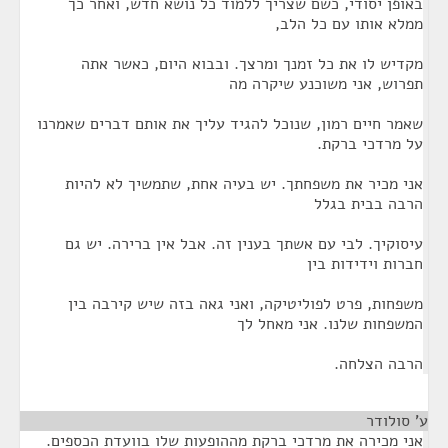
באופן יסודי, כשם שצריך ללמוד כל נושא חדש, ואחר כך
ממלא אותו עם כל הלב,
מקדיש לו את כל זמנך ומרצך. ובבוא היום, כאשר אתה
תפרוש, אני משוכנע שיקרה מה
שאמר חיים רמון, שנוכל להגיד עליך את אותם דברים שאמרנו
על מרדכי ברקת.
אני מכיר את משפחתך. יש בעיה אחת, שתמשיך לא להיות
הרבה בבית בגלל
עיסוקיך. לבי עם אשתך בענין זה. אבל אין ברירה. יש גם
חברות וידידות בין
משפחות, פרט לפוליטיקה, ואני גאה בזה שיש קירבה בין
המשפחות שלנו. אני מאחל לך
הרבה הצלחה.
ע' סולודר
¶
אני מכירה את מרדכי ברקת מההופעות שלו בוועדת הכספים.