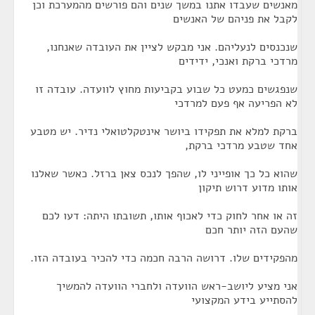
מאנשים שעבדו אתנו במשך שנים והם פורשים מהמערכת וכן
לקבל את פניהם של האנשים
שנכנסים לנעליהם. אני מבקש לציין את העובדה שאנחנו,
מרדכי ברקת ואנכי, ידידים
שנפגשים כמעט כל שבוע בקביעות מחוץ לוועדה. עובדה זו
לא הפריעה אף פעם למרדכי
ברקת למלא את תפקידו ביושר אינטקלטואלי נדיר. יש מטבע
אחד שטבע מרדכי ברקת,
שהוא כל כך אופייני לו, שהפך לנכס צאן ברזל. כאשר שאלנו
אותו מדוע דרוש תיקון
זה או אחר לחוק כדי לאכוף אותו, תשובתו היתה: דעו לכם
שהעם הזה יותר חכם
מהפקידים שלו. דרושה הרבה חכמה כדי להכיר בעובדה הזו.
אני מציע ליושב-ראש הוועדה ולחברי הוועדה להמשיך
להסתייע בידע המקצועי