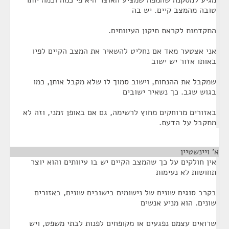
מגיע למסקנה שהמפה שמציע האוצר היא פי כמה וכמה יותר
טובה מהמצב קיים. יש בה
התקדמות לקראת תיקון העיוותים.
אני אצטער מאד אם נחליט להשאיר את המצב הקיים לפיו
באותו אזור יש ישוב
שמקבל את ההנחות, וישוב סמוך לו שלא מקבל אותן, כמו
בגוש שגב. כך נשאיר ישובים
באזורים מרוחקים מחוץ לרשימה, גם אם באופן זמני, וזה לא
מתקבל על הדעת.
א' ויינשטיין
¶
אין חולקים על כך שהמצב הקיים יש בו עיוותים והוא יוצר
תחושות לא נעימות
בקרב סוגים שונים של נישומים בישובים שונים, באזורים
שונים. הוא מניע אנשים
שרואים עצמם נפגעים או מקופחים לפנות לבתי משפט, ויש