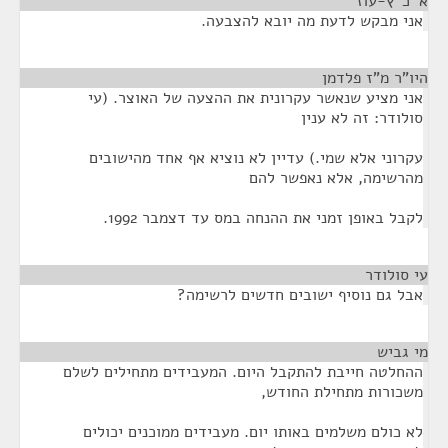
א' כ"ץ-עוז
¶
אני מבקש לדעת מה יובא להצבעה.
היו"ר מ"ז פלדמן
¶
אני מציע שנאשר עקרונית את ההצעה של האוצר. (עי
סולודר: זה לא ענין
עקרוני אלא שמי.) עדיין לא נוציא אף אחד מהישובים
מהרשימה, אלא נאפשר להם
לקבל באופן זמני את ההנחה במס עד דצמבר 1992.
עי סולודר
¶
אבל גם נוסיף ישובים חדשים לרשימה?
מי גביש
¶
ההחלטה חייבת להתקבל היום. המעבידים מתחילים לשלם
משכורות מתחילת החודש,
לא כולם משלמים באותו יום. מעבידים ממוכנים יכולים