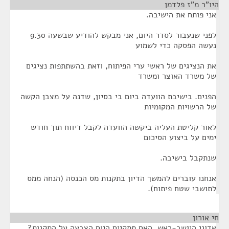
היו"ר מ"ז פלדמן
¶
אני פותח את הישיבה.
לפני שנעבור לסדר היום, אני מבקש להודיע שבשעה 9.30
נעשה הפסקה כדי לשמוע
את הנציגים של ראשי ערי הפיתוח, וזאת בהשתתפות נציגים
של משרד האוצר ומשרד
הפנים. בישיבת הוועדה ביום בי בסיון, שדנה על מצבן הקשה
של הרשויות המקומיות
לאור קליטת העליה ביקשה הוועדה לקבל דיווח תוך חודש
ימים על ביצוע הסיכום
שנתקבל בישיבה.
אנחנו עוברים להמשך הדיון בתקנות מס הכנסה (הנחה ממס
לתושבי שטח פיתוח).
חי אורון
¶
אדוני היושב-ראש, האם תתקיים היום הצבעה על התקנות?