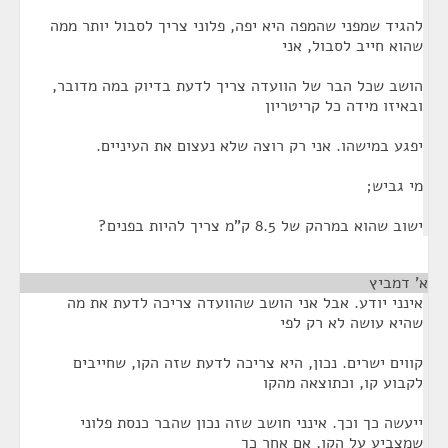
להגיד שמפני שהמפה היא יפה, פלוני צריך לסבול יותר ממה
שהוא חייב לסבול, אני
הושב שכל הבר של הוועדה צריך לדעת בדיוק במה מדובר,
ובאיזו מידה כל קריטריון
יפגע במישהו. אני רק רוצה שלא נעצום את העיניים.
מי גביש;
ישוב שהוא במרהק של 8.5 ק"מ צריך להיות בפנים?
א' דמביץ
¶
אינני יודע. אבל אני הושב שהוועדה צריכה לדעת את מה
שהיא עושה לא רק לפי
קווים ישרים. נכון, היא צריכה לדעת שזה הקו, שחייבים
לקבוע קו, וכתוצאה מהקו
ייעשה כך וכך. אינני חושב שזה נכון שהבר כנסת פלוני
שמצביע על הקו, אם אחר כך