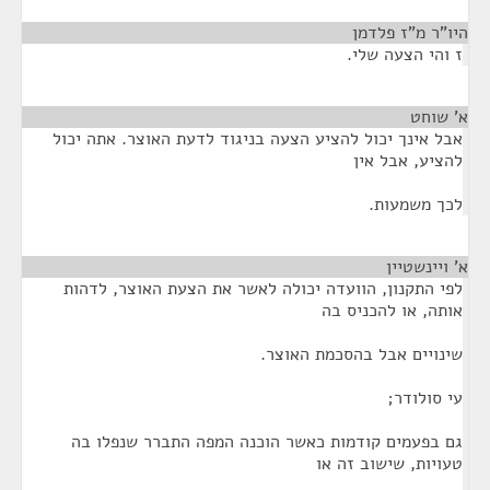
היו"ר מ"ז פלדמן
¶
ז והי הצעה שלי.
א' שוחט
¶
אבל אינך יכול להציע הצעה בניגוד לדעת האוצר. אתה יכול
להציע, אבל אין
לכך משמעות.
א' ויינשטיין
¶
לפי התקנון, הוועדה יכולה לאשר את הצעת האוצר, לדהות
אותה, או להכניס בה
שינויים אבל בהסכמת האוצר.
עי סולודר;
גם בפעמים קודמות כאשר הוכנה המפה התברר שנפלו בה
טעויות, שישוב זה או