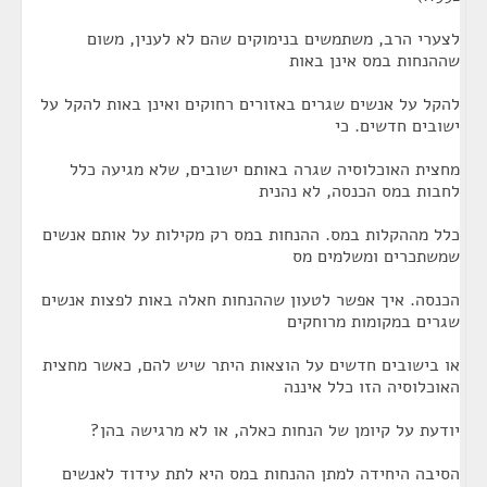
לצערי הרב, משתמשים בנימוקים שהם לא לענין, משום
שההנחות במס אינן באות
להקל על אנשים שגרים באזורים רחוקים ואינן באות להקל על
ישובים חדשים. כי
מחצית האוכלוסיה שגרה באותם ישובים, שלא מגיעה כלל
לחבות במס הכנסה, לא נהנית
כלל מההקלות במס. ההנחות במס רק מקילות על אותם אנשים
שמשתכרים ומשלמים מס
הכנסה. איך אפשר לטעון שההנחות חאלה באות לפצות אנשים
שגרים במקומות מרוחקים
או בישובים חדשים על הוצאות היתר שיש להם, כאשר מחצית
האוכלוסיה הזו כלל איננה
יודעת על קיומן של הנחות כאלה, או לא מרגישה בהן?
הסיבה היחידה למתן ההנחות במס היא לתת עידוד לאנשים