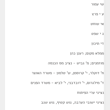
שי עמור
ע י פרץ
אי שוחט
ג י שפט
די תיכון
ממלא מקום; רענן כהן
מוזמנים; מ' גביש - נציב מס הכנסה
ח' דוקלר, י' קרוסמן, ש' טלמון - משרד האוצר
ד' מילגרום, י' דובדבני, י' לביא - משרד הפנים
נציגי ערי הפיתוח
נציגי ישובי הערבה, גוש קטיף, גוש שגב