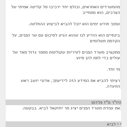
מהמשרדים האחראים, וכולם יחד ירכיבו סל קליטה אמיתי של
הצרכים, הוא מתחייב
שתוך חודש ימים הוא יוכל להביא לביצוע ההחלטה.
בינתיים הוא הודיע לנו שהוא הגיע לסיכום עם שר הפנים, על
הקדמת תשלומים
מתקציב משרד הפנים לעיריות שקולטות מספר גדול מאד של
עולים כדי לתת להן סיוע
מי וחד.
רציתי להביא את המידע הזה לידיעתך, אדוני יושב ראש
הוועדה.
היו"ר מ"ז פלדמן
¶
את עמדת משרד הפנים יציג מר יחזקאל לביא. בבקשה.
י י לביא
¶