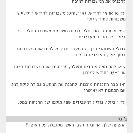
להכניס את המשכורות למיכון
עד 10 או 15 לחודש. (אי שוחט: משכורות לחודש י ולי.)יש
משכורות לחודש יולי
שמשולמות ב-10 ביולי. בנקים משלמים משכורות יולי ב-1
ביולי. יש הרבה מעבידים
גדולים שנוהגים כך. גם מעבידים שמשלמים את המשכורות
בסוף יולי, מעבידים גדולים
שיש להם מאה עובדים ומעלה, מכניסים את המשכורות ב-10
או ב-15 בחודש למיכון,
ואז כבר התכניות מוכנות. לתכנת את המחשב גם זה לוקח זמן.
אם התקנות לא יאושרו
עד 1 ביולי, נודיע למעבידים שפג תוקפן של ההנחות במס.
ג' גל
¶
ההצעה שלך, אדוני היושב-ראש, מקובלת על האוצר?