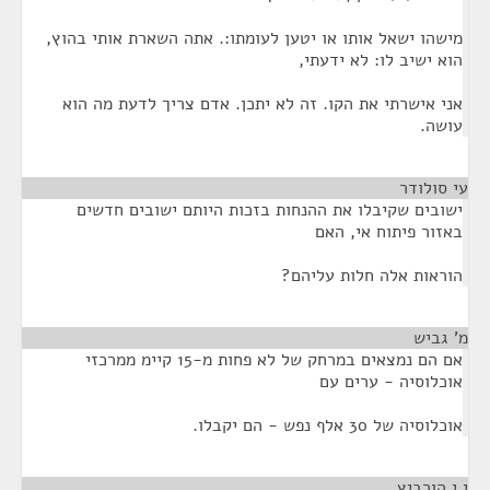
מישהו ישאל אותו או יטען לעומתו:. אתה השארת אותי בהוץ,
הוא ישיב לו: לא ידעתי,
אני אישרתי את הקו. זה לא יתכן. אדם צריך לדעת מה הוא
עושה.
עי סולודר
¶
ישובים שקיבלו את ההנחות בזכות היותם ישובים חדשים
באזור פיתוח אי, האם
הוראות אלה חלות עליהם?
מ' גביש
¶
אם הם נמצאים במרחק של לא פחות מ-15 קיימ ממרכזי
אוכלוסיה - ערים עם
אוכלוסיה של 30 אלף נפש - הם יקבלו.
י י הורביץ
¶