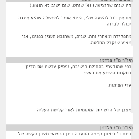
היו שנים שהוציאו.) (א' שוחט: שום ישוב לא הוצא.)
אם אין רוב להצעה שלי, הייתי אומר לממשלה שהיא איננה
יכולה לברוה
מתפקידה ומאחרי ותה. שנית, משהובא הענין בפנינו, אני
מציע שנקבל החלטה.
היו"ר מ"ז פלדמן
¶
כפי שהודעתי בתחילת הישיבה, נפסיק עכשיו את הדיון
בתקנות ונשמע את ראשי
ערי הפיתוח.
מצבן של הרשויות המקומיות לאור קליטת העליה
היו"ר מ"ז פלדמן
¶
ביום ב' בסיוון קיימה הוועדה דיון בנושא: מצבן הקשה של