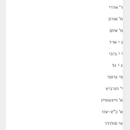
ר' אדרי
ח' אורון
מ' איתן
נ י ארד
י י ביבי
ג י גל
פי גרופר
י' הורביץ
א' ויינשטיין
א' כ"ץ-עוז
עי סולודר