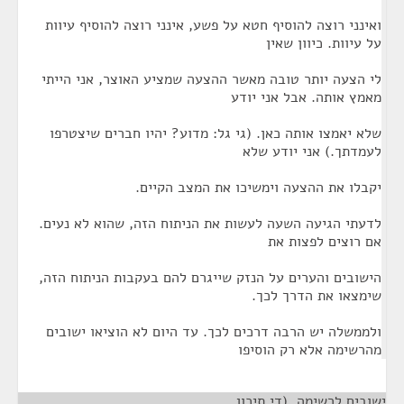
ואינני רוצה להוסיף חטא על פשע, אינני רוצה להוסיף עיוות
על עיוות. כיוון שאין
לי הצעה יותר טובה מאשר ההצעה שמציע האוצר, אני הייתי
מאמץ אותה. אבל אני יודע
שלא יאמצו אותה כאן. (גי גל: מדוע? יהיו חברים שיצטרפו
לעמדתך.) אני יודע שלא
יקבלו את ההצעה וימשיכו את המצב הקיים.
לדעתי הגיעה השעה לעשות את הניתוח הזה, שהוא לא נעים.
אם רוצים לפצות את
הישובים והערים על הנזק שייגרם להם בעקבות הניתוח הזה,
שימצאו את הדרך לכך.
ולממשלה יש הרבה דרכים לכך. עד היום לא הוציאו ישובים
מהרשימה אלא רק הוסיפו
ישובים לרשימה. (די תיכון
¶