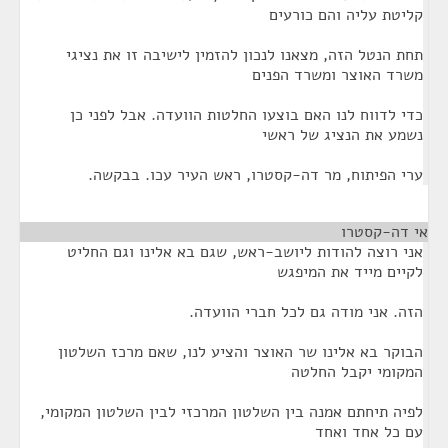
קליטת עליה והם כורעים
תחת הנטל הזה, מצאנו לנכון להזמין לישיבה זו את נציגי
משרד האוצר ומשרד הפנים
כדי לדווח לנו האם בוצעו החלטות הוועדה. אבל לפני כן
נשמע את הנציג של ראשי
ערי הפיתוח, מר דה-קסטרו, ראש העיר עכו. בבקשה.
אי דה-קסטרו
¶
אני רוצה להודות ליושב-ראש, שגם בא אלינו וגם החליט
לקיים מייד את המיפגש
הזה. אני מודה גם לכל חברי הוועדה.
הבוקר בא אלינו שר האוצר והציע לנו, שאם מרכז השלטון
המקומי יקבל החלטה
לפיה תיחתם אמנה בין השלטון המרכזי לבין השלטון המקומי,
עם כל אחד ואחד