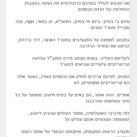
אני מבקש לגולל בפניכם כרונולוגית מה נעשה בעקבות
ההחלטה של ועדת הכספים
מיום בי בסיון. ביום חי בסיון, התשנ"א, 21 במאי, 1991, פנה
מנכייל משרד הפנים
במכתב לממונה על התקציבים במשרד האוצר, דוד ברודט,
וביקש את שחרור הרזרבה
לקליטת העליה. באותו מכתב פירט המנכ"ל שלושה
קריטריונים עיקריים שנראים למשרד
הפנים, לפיהם צריכים לחלק את הכספים האלה, כאשר אלה
הם קריטריונים מתמטיים, לא
אחרים. הווה אומר, הם באים על בסיס חישוב מתמטי של כל
מיני נוסחאות שהרכבנו
לפי מרכיבי האוכלוסיה, מספר העולים שהגיע לישוב,
המעמסה שמהווים אותם עולים על
תקציב הרשות המקומית, איתנותה הכספי של אותה רשות