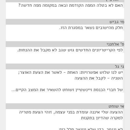
האם לא בטלה המפה הקודמת ובאה במקומה מפה חדשה?
מי גביש
¶
חלק מהישובים נשאר במסגרת הזו.
ס' אלחנני
¶
לפי הקריטריונים החדשים גוש שגב לא מקבל את ההנחות.
גי גל
¶
יש לנו שלוש אפשרויות: האחת - לאשר את הצעת האוצר;
השניה - לקבל את ההצעה
של חברי הכנסת ויינשטיין ושוחט להשאיר את המצב הקיים...
אי שוחט
¶
ההצעה שלי איננה עומדת בפני עצמה, זוהי הצעת מטריה
למקרה שהדיון בתקנות
לא ייגמר, כדי שלא ייווצר חלל ריק.