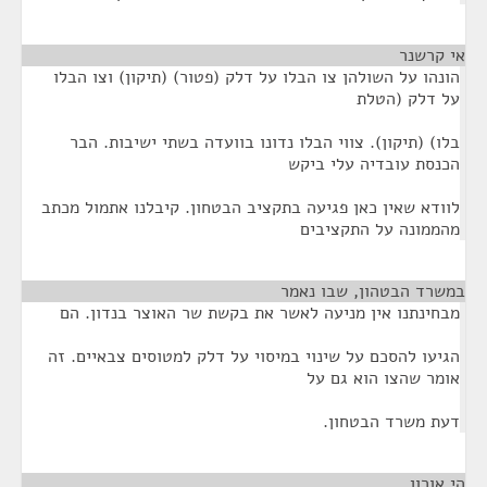
אי קרשנר
הונהו על השולהן צו הבלו על דלק (פטור) (תיקון) וצו הבלו
על דלק (הטלת
בלו) (תיקון). צווי הבלו נדונו בוועדה בשתי ישיבות. הבר
הכנסת עובדיה עלי ביקש
לוודא שאין כאן פגיעה בתקציב הבטחון. קיבלנו אתמול מכתב
מהממונה על התקציבים
במשרד הבטהון, שבו נאמר
¶
מבחינתנו אין מניעה לאשר את בקשת שר האוצר בנדון. הם
הגיעו להסכם על שינוי במיסוי על דלק למטוסים צבאיים. זה
אומר שהצו הוא גם על
דעת משרד הבטחון.
הי אורון
¶