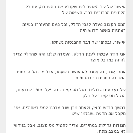
אישור של שר האוצר לצו שקובע את ההצמדה, עם כל
הלחצים הכרוכים בכך. השיטה של
המס הקצוב פעלה לגבי הדלק, וכל פעם התעוררו בעיות
רציניות כאשר דרוש היה
אישור, ובסופו של דבר ההכנסות נשחקו.
אני חוזר עכשיו לענין הדלק. העמדה שלנו היא שהדלק צריך
להיות כמו כל מוצר
אחר. אגב, זה אמנם לא אושר בשעתו, אבל מי נהל הכנסות
המדינה הסכים כי בתקופות
של זעזועים גדולים יוטל מס קצוב. זה פעל מספר שבועות,
הוטל מס קצוב על דלק
במשך חודש וחצי, ולאחר מכן שוב עברנו למס באחוזים. אני
מקבל את הדעה .שבזמן שיש
תנודות גדולות במחירים, צריך להטיל מס קצוב, אבל בוודאי
לא במצב מתון.