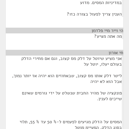
במדיניות המסים. מדוע
הענין צריך לפעול בצורה כזו?
הי וייר מיי פלדמן
¶
מה אתה מציע?
חי אורון
¶
אני מציע שיוטל על דלק מס קצוב, וגם אם מחירי הדלק
בעולם יעלו, יוטל על
ליטר דלק אותו מס קצוב, שבאחוזים הוא יהיה אז יותר נמוך,
אבל הוא לא יהיה
פונקציה של מהיר החבית שנשלט על ידי גורמים שאינם
שייכים לענין.
המסים על הדלק מגיעים לפעמים ל-% 50 עד % 55, תלוי
בסוג הדלק. המעיימ מוטל