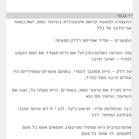
י י גבאי
¶
ההצמדה למעשה קיימת אינטגרלית בשיעור המס, זאת כאשר
אני מדבר על כלל
המוצרים - ומייד אתייחס לדלק ספציפי.
מהי השיטה האלטרנטיבית? אם היית מצמיד את המס הקצוב
למדד - ואינני מדבר
על דלק - היית מסתבך לגמרי. באותם מוצרים שמחיריהם היו
עולים הרבה מעל למדד,
היית מוריד את שיעור המס, באחרים. היית מעלה כל; שנה את
השיעור. שיעור מס הוא
דבר שהחלטת עליו- מראש כיעד. לכן י זו לא שיטה טובה
מבחינת המיסוי. דרך
אלטרנטיבית היא שתטיל מס קצוב ותתאים אותו כל פעם
לתנאים. זה אומר כל פעם