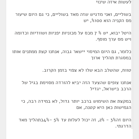
לעשות איזה שינוי
בשוליים, ואני מדגיש שזה מאד בשוליים, כי גם היום שיעור
מס הקניה הוא %100, יש
היטל יבוא, יש % 7 מכס על מכוניות יפניות ושוודיות וכדומה
ויש מס ערך מוסף.
כלומר, גם היום המיסוי יישאר גבוה, אנחנו קצת ממתנים אותו
במסגרת תהליך ארוך
טווח, שהשלב הבא שלו לא צפוי בזמן הקרוב.
אנחנו צופים שהצעד הזה יביא להורדה מסוימת בגיל של
הרכב בישראל, יגדיל
במקצת את השימוש ברכב יותר גדול, לא במידה רבה, כי
הגמישות כאן היא קטנה, אם
היום זה3% - 2%, זה יכול לעלות עד 5% -4%בתהליך מאד
הדרגתי.