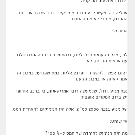
יצרנו באמצעות מס קניה
אפליה דה-פקטו לרעת רכב אמריקאי, דבר שנוגד את רוח
ההסכם, אם כי לא את ההסכם
הפורמלי.
לכן, מכל הטעמים הכלכליים, ובהתחשב ברוח ההסכם שלנו
עם ארצות הברית, לא
ראינו אפשר להשאיר דיפרנציאליות במס שפוגעת במכוניות
אמריקאיות או במכוניות עם
נפח מנוע גדול, שלמעשה רובן אמריקאיות, כי ברכב אירופי
יש ברוב המקרים אופציה
של מנוע בנפח 2000 סמ"ק. אלה היו הנימוקים להאחדת המס.
אי שוחט;
מה היה הנימוק להורדה של המס ל-% 100?