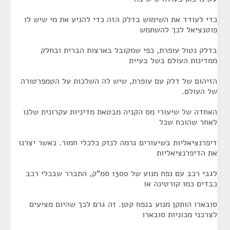
כדי לעודד את השימוש בדלק הזה כדי להניע את מי שיש לו
פוטנציאל לכך להשתמש
בדלק נטול עופרת, כפי שמקובל בארצות הברית ובחלק
ממדינות העולם בשל בעיית
הזיהום של דלק עם עופרת, שיש לה השלכות על הטמפרטורה
של העולם.
האחדה של שיעורי מס הקניה מבטאת מדיניות עקרונית שלנו
לאחר שהוכח שכל
דיפרנציאליות בשיעורים גרמה לנזק כלכלי חמור. כאשר יצרנו
את הדיפרנציאליות
לגבי רכב עם נפח מנוע של 1300 סמ"ק, התברר שבכלי רכב
כבדים כמו קורטינה או
סובארו הותקן מנוע בנפח קטן. זה גרם לכך שהיום מציעים
לצרכני מכוניות סובארו