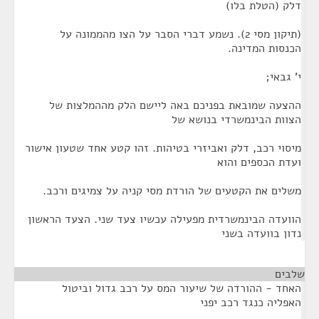
דלק (הטלת בלו)
(תיקון מסי 2). נשמע דברי הסבר על הצו מהממונה על
הכנסות המדינה.
י' גבאי;
ההצעה שמובאת בפניכם באה ליישם הלק מההמלצות של
הצוות הבינמשרדי בנושא של
מיסוי רכב, דלק ואביזרי בטיהות. זהו קטע אחד שטעון אישור
ועדת הכספים והוא
משלים את הקטעים של הורדת מסי קניה על צמיגים ורכב.
הוועדה הבינמשרדית מפעילה עכשיו צעד שני. הצעד הראשון
נדון בוועדה בשני
שלבים
¶
האחד - ההורדה של שיעור המס על רכב גדול וביטול
האפליה כנגד רכב יפני