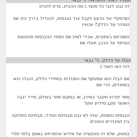
המחיר לאחר ההעלאה. (י גבאי
¶
זה נכון לגבי כל מוצר.) מה ההגיון, פרט להגיון
הפיסקלי של הרצון לקבל עוד הכנסות, להגדיל בדרך הזו את
המהיר של הדלק? עכשיו
התפרסם בעתונים, שכדי לאזן את הפסד ההכנסות מהקטנת
המיסוי על הרכב תעלו את
הבלו על הדלק. (י' גבאי
¶
זהו הצו השני.)
אם הבלו הוא שמשקף את התנודות במחירי הדלק, והבלו הוא
באחוזים, הרי אם
מחר יפרוץ משבר באירן, או במקום אחר בעולם, מייד יגבה
האוצר 400 מיליון שקל
הכנסות נוספות, שזה לא נכון מבחינת המדד, מבחינת החלוקה
בין המגזרים השונים
במשק, אלא זה פונקציה של אירוע שהתרחש באופן בלתי תלוי