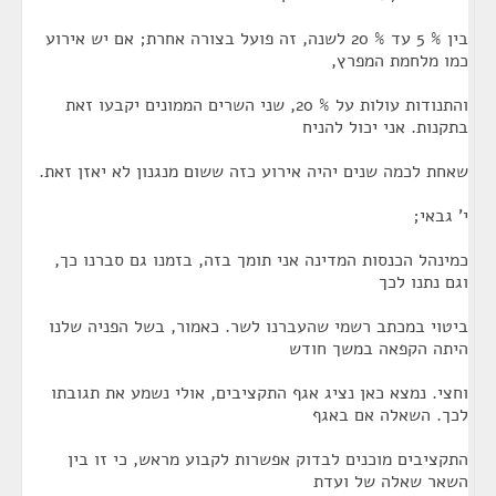
בין % 5 עד % 20 לשנה, זה פועל בצורה אחרת; אם יש אירוע
כמו מלחמת המפרץ,
והתנודות עולות על % 20, שני השרים הממונים יקבעו זאת
בתקנות. אני יכול להניח
שאחת לכמה שנים יהיה אירוע כזה ששום מנגנון לא יאזן זאת.
י' גבאי;
כמינהל הכנסות המדינה אני תומך בזה, בזמנו גם סברנו כך,
וגם נתנו לכך
ביטוי במכתב רשמי שהעברנו לשר. כאמור, בשל הפניה שלנו
היתה הקפאה במשך חודש
וחצי. נמצא כאן נציג אגף התקציבים, אולי נשמע את תגובתו
לכך. השאלה אם באגף
התקציבים מוכנים לבדוק אפשרות לקבוע מראש, כי זו בין
השאר שאלה של ועדת