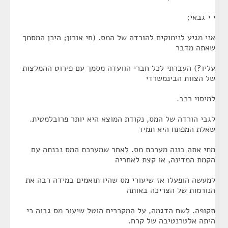
י י גבאי;
אני מגיע לנימוקים להורדה של המס. (חי אורון; היכן המסמך
שאתה מדבר
עליו?) העברתי לכל חברי הוועדה מסמך עם פירוט ההמלצות
של הצוות הבינמשרדי
למיסוי רכב.
לגבי הורדה של המס, נקודת המוצא היא יותר פרובלמטית.
שאלת המפתח היא תמיד
מתי אתה בונה מערכת מס. לאחר שמערכת המס נבנתה עם
הקמת המדינה, או קצת לאחריה
למעשה הופעלו אז שיעורי מס שהיו תואמים במידה רבה את
הנורמות של הצריכה באותה
תקופה. לשם הדגמה, על המקררים הוטל שיעור מס גבוה כי
היתה אלטרנטיבה של קרח.