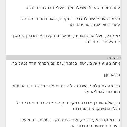
להבין אותם. אבל השאלה איך פועלים במערכת כולה.
השאלה אם אפשר להגדיר בתקנות, שאם המחיר משתנה
לאורך חצי שנה, או פרק זמן
שייקבע, מעל אחוז מסוים, מופעל מס קצוב או מנגנון שמאזן
את עליית המחירים.
י י גבאי
¶
אתה מציע זאת כשיטה, כלומר שגם אם המחיר יורד נפעל כך.
חי אורון;
כשיטה שנוטלת אפשרות של שרירות מידי מי שבידיו הכוח או
הסמכות להחליט על
כך, אלא אם כן מדובר במקרים קיצוניים שבהם נשברים כל
כללי המשחק. אם התנודות
הן במסגרת % 5 לשנה, ואני סתם נוקב במספר, זה פועל
בצורה כזו; אם התנודות הן