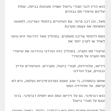
הוא הדין לגבי תנורי בישול ואפיה ומכונות כביסה, שחלו
עליהם שיעורי מס גבוהים
מאד, וכן רכב פרטי. עם השינויים בדפוסי הצריכה, למעשה
התאימה את עצמה מערכת
המס לדפוסי צריכה משתנים. בתהליך מאד הדרגתי היא נוטה
לאחד או לקרב יותר את
שיעורי מס הקניה. בתהליך הזה הורדנו בהדרגה את שיעורי
מס הקניה על מכשירי
וידיאו, טלוויזיות, תנורי בישול, מקררים. השיעורים עדיין
גבוהים, אבל הורדנו
אותם בהתמדה, כי שוב טענת הפרוגרסיביות נעלמה, היא לא
קיימת. על טלוויזיה המס
הוא רגרסיבי. גם על וידיאו המס הוא יחסית רגרסיבי. ברור
שגם על תנורי בישול
ועל מוצרים אחרים המס הוא רגרסיבי. כלומר, כאשר שיעורי