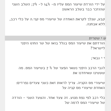
על ידי הורדת שיעור המס עליו מ- 14% ל- 7%; השלב השני
שהוזכר כבר בשלב הראשון
קבע, שנלך לקראת האחדה של שיעורי מס קני.ה על כלי רכב,
ללא אבחנה.
ש י שטרית
¶
הורדתם את שיעור המס בגלל בואו של שר החוץ היפני
לישראל?
י י גבאי;
לגבי הרכב היפני נשאר הפער של % 7 בשיעור המס. מה
שעשינו שאיחדנו את
שיעורי מס הקניה. צריך לראות זאת כשני צעדים נפרדים:
האחדת שיעורי מס קניה על
כלי רכב לפי נפח מנוע. זה צעד אחד. והצעד השני - הורדה
של שיעורי המס לרמה של