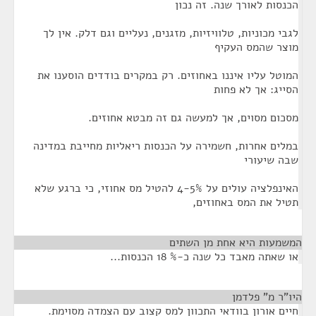
הכנסות לאורך שנה. זה נכון
לגבי מכוניות, טלוויזיות, מזגנים, נעליים וגם דלק. אין לך
מוצר שהמס העקיף
המוטל עליו איננו באחוזים. רק במקרים בודדים הוסענו את
הסייג: אך לא פחות
מסכום מסוים, אך למעשה גם זה מבטא אחוזים.
במלים אחרות, חשמירה על הכנסות ריאליות מחייבת במדינה
שבה שיעורי
האינפלציה עולים על 4-5% להטיל מס אחוזי, כי ברגע שלא
תטיל את המס באחוזים,
המשמעות היא אחת מן השתים
¶
או שאתה מאבד כל שנה כ-% 18 הכנסות...
היו"ר מ" פלדמן
¶
חיים אורון בוודאי התכוון למס קצוב עם הצמדה מסוימת.