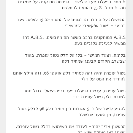
% 100. הפעלנו צעד שלישי - הפחתת מס קניה על צמיגים
מה-% 10 ל-% 5, בהתאם להחלטת
הממשלה על הורדה הדרגתית של המס מ-% 15 לאפס. צעד
רביעי - פטור אפקטיבי למכשירי
A.B.S המותקנים ברכב כאשר הם מיובאים. .A.B.S זהו
מכשיר לנעילת גלגלים בעת
בלימה. וצעד חמישי - בלו על דלק נטול עופרת. בעוד
שבשלב הקודם קבענו שמחיר דלק
נטול עופרת יהיה זהה למחיר דלק אוקטן 96, וזה אילץ אותנו
להוריד את המס על דלק
נטול עופרת, עכשיו הפעלנו פער דיפרנציאלי גדול יותר
לטובת דלק נטול עופרת כדי
להגיע לפער של כ-5 אגורות בין מחיר דלק 96 לדלק נטול
עופרת, מן הטעם שבשלב
הראשון צריך יהיה- לעודד את השימוש בדלק נטול עופרת.
עשינו כאן פעולה שיש בה