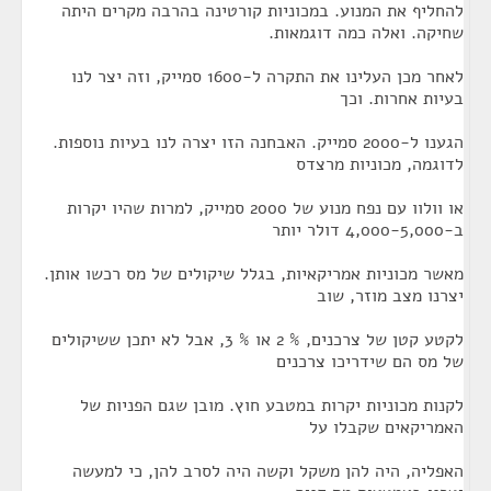
להחליף את המנוע. במכוניות קורטינה בהרבה מקרים היתה
שחיקה. ואלה כמה דוגמאות.
לאחר מכן העלינו את התקרה ל-1600 סמייק, וזה יצר לנו
בעיות אחרות. וכך
הגענו ל-2000 סמייק. האבחנה הזו יצרה לנו בעיות נוספות.
לדוגמה, מכוניות מרצדס
או וולוו עם נפח מנוע של 2000 סמייק, למרות שהיו יקרות
ב-4,000-5,000 דולר יותר
מאשר מכוניות אמריקאיות, בגלל שיקולים של מס רכשו אותן.
יצרנו מצב מוזר, שוב
לקטע קטן של צרכנים, % 2 או % 3, אבל לא יתכן ששיקולים
של מס הם שידריכו צרכנים
לקנות מכוניות יקרות במטבע חוץ. מובן שגם הפניות של
האמריקאים שקבלו על
האפליה, היה להן משקל וקשה היה לסרב להן, כי למעשה