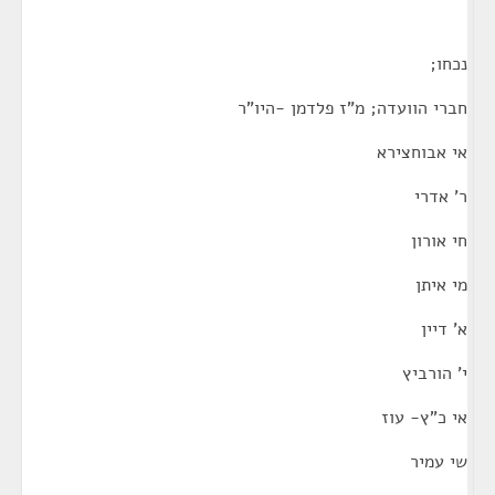
נכחו;
חברי הוועדה; מ"ז פלדמן -היו"ר
אי אבוחצירא
ר' אדרי
חי אורון
מי איתן
א' דיין
י' הורביץ
אי כ"ץ- עוז
שי עמיר