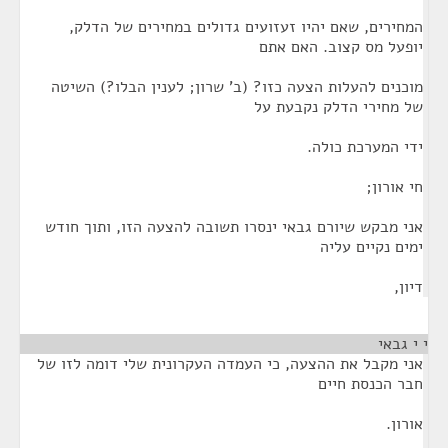
המחירים, שאם יהיו זעזועים גדולים במחירים של הדלק,
יופעל מס קצוב. האם אתם
מוכנים להעלות הצעה כזו? (ב' שרון; לענין הבלו?) השיטה
של מחירי הדלק נקבעת על
ידי המערכת כולה.
חי אורון;
אני מבקש שיורם גבאי ינסרו תשובה להצעה הזו, ותוך חודש
ימים נקיים עליה
דיון,
י י גבאי
¶
אני מקבל את ההצעה, כי העמדה העקרונית שלי דומה לזו של
חבר הכנסת חיים
אורון.