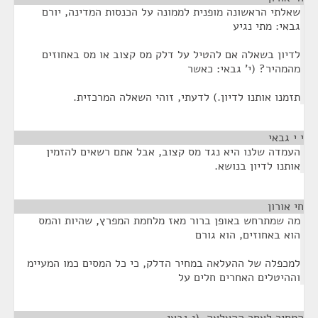
שאלתי הראשונה מופנית לממונה על הכנסות המדינה, יורם
גבאי: מתי נגיע
לדיון בשאלה אם להטיל על דלק מס קצוב או מס באחוזים
מהמהיר? (י' גבאי: כאשר
תזמנו אותנו לדיון.) לדעתי, זוהי השאלה המרכזית.
י י גבאי
¶
העמדה שלנו היא נגד מס קצוב, אבל אתם רשאים להזמין
אותנו לדיון בנושא.
חי אורון
¶
מה שמתרחש באופן ברור מאז מלחמת המפרץ, שהיות והמס
הוא באחוזים, הוא גורם
למכפלה של ההעלאה במחיר הדלק, כי כל המסים כמו המעיימ
וההיטלים האחרים חלים על