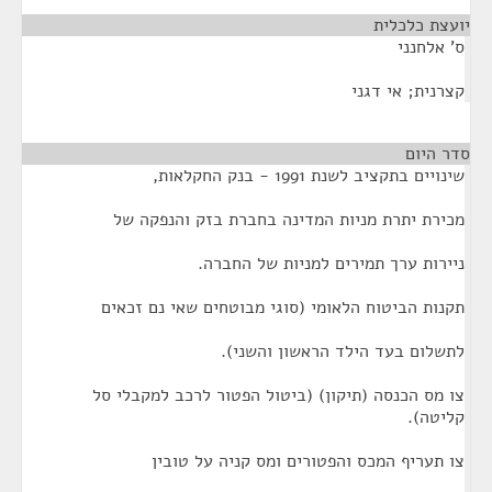
יועצת כלכלית
¶
ס' אלחנני
קצרנית; אי דגני
סדר היום
¶
שינויים בתקציב לשנת 1991 - בנק החקלאות,
מכירת יתרת מניות המדינה בחברת בזק והנפקה של
ניירות ערך תמירים למניות של החברה.
תקנות הביטוח הלאומי (סוגי מבוטחים שאי נם זכאים
לתשלום בעד הילד הראשון והשני).
צו מס הכנסה (תיקון) (ביטול הפטור לרכב למקבלי סל
קליטה).
צו תעריף המכס והפטורים ומס קניה על טובין