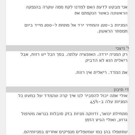
אני מבקש לדעת האם למדנו לקח ממה שקרה בהנפקה
הראשונה כאשר הנקפתם את
המניות ב-220 והמחיר ירד אל מתחת ל-200 מייד ביום
חמסחר הראשון.
י' ניצני
¶
רק המניה ירדה. האופציה עלתה. בסך הכל יש רווח, אבל
ריאלית הוא לא הדביק
את המדד. ריאלית אין רווח.
די תיכון
¶
אולי אתה יכול להסביר לנו איך קרה שהמדד של כמעט כל
המניות עלה ב-45%
מתחילת ינואר, ודווקה מניות בזק סובלות כנראה מטיפול
גרוע, ואולי הגיע הזמן
שתטפלו בהן כמו שמטפלים מנפיקים אחרים במניותיהם.