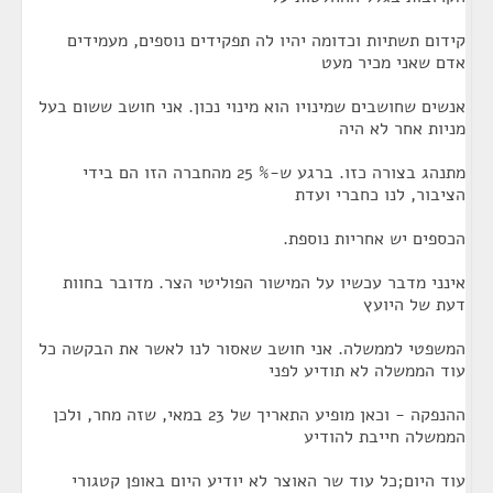
קידום תשתיות וכדומה יהיו לה תפקידים נוספים, מעמידים
אדם שאני מכיר מעט
אנשים שחושבים שמינויו הוא מינוי נכון. אני חושב ששום בעל
מניות אחר לא היה
מתנהג בצורה כזו. ברגע ש-% 25 מהחברה הזו הם בידי
הציבור, לנו כחברי ועדת
הכספים יש אחריות נוספת.
אינני מדבר עכשיו על המישור הפוליטי הצר. מדובר בחוות
דעת של היועץ
המשפטי לממשלה. אני חושב שאסור לנו לאשר את הבקשה כל
עוד הממשלה לא תודיע לפני
ההנפקה - וכאן מופיע התאריך של 23 במאי, שזה מחר, ולכן
הממשלה חייבת להודיע
עוד היום;כל עוד שר האוצר לא יודיע היום באופן קטגורי