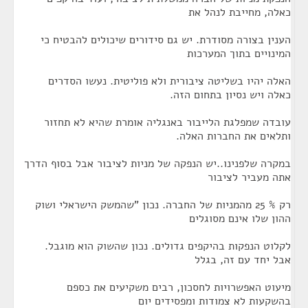
כאלה, מחייבת לנהל את
הענין בצורה מסודרת. יש גם סידורים שיכולים להבטיח כי
המינויים בתוך המערכות
האלה יהיו בשליטה ציבורית ולא פוליטית. נעשו הסדרים
כאלה ויש נסיון בתחום הזה.
עובדה שמפלגת הלייבור באנגליה אומרת שהיא לא תחזור
ותלאים את החברות האלה.
במקרה שלפנינו..יש הנפקה של מניות לציבור אבל בסוף הדרך
אתה מעביר לציבור
רק % 25 מהמניות של החברה. נכון "שהמשק הישראלי ושוק
ההון שלו אינם מסוגלים
לקלוט הנפקות בהיקפים גדולים. נכון שהשוק הוא מוגבל.
אבל יחד עם זה, בגלל
מיעוט האפשרויות לחסכון, רבים משקיעים את כספם
בהשקעות לא צמודות ומפסידים יום