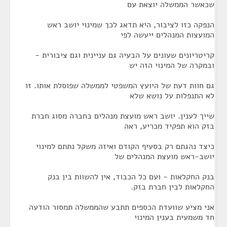
שכאשר הממשלה יוצאת עם
הנפקה כזו לציבור, היא תדאג לכך שמינוי יושב ראש
המועצות המנהלים ייעשה לפי
קריטריונים שעונים על הבעיה גם עניינית וגם ציבורית -
ובמקרה של המינוי הזה יש
גם חוות דעת של היועץ המשפטי לממשלה שפוסלת אותו. זו
לא התנפלות על נושא שלא
שייך לענין. יושב ראש מועצת מנהלים בחברה מסוג חברת
בזק הוא תפקיד מכריע, ראה
כיצד נהגתם רק בסעיף הקודם ואיזה משקל נתתם למינוי
יושב-ראש מועצת המנהלים של
בנק החקלאות - ועם כל הכבוד, אין להשוות בין בנק
החקלאות לבין חברת בזק.
אני מציע שוועדת הכספים תתבע שהממשלה תמסור הודעה
חד משמעית בענין המינוי