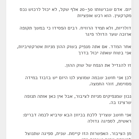
יום. אדם שברשותו 20-30 אלף שקל, לא יכול לרכוש נכס
מקרקעין. הוא רכש אופציות
דולריות, ולא תמיד הרוויח. רבים הפסידו כי במשך תקופה
ארוכה שער הדולר פיגר
אחר המדד. אם אתה מנפיק בשוק ההון מניות אטרקטיביות,
אני בטוח שאתה יכול בדרך
זו להגדיל את הנפח של שוק ההון.
לכן אני חושב שבמה שמוצע לנו היום יש בזבוז במידה
מסוימת, זוהי החמצה.
נכון שמנפיקים מניות לציבור, אבל אין כאן אותה תנופה
שרצינו בה.
אני חושב שצריך ללכת בכיוון הבא שיביא לכמה דברים:
ראשית, לספיגה גדולה
מן הציבור. האפשרות הזו קיימת. שנית, ספיגה שתנוצל