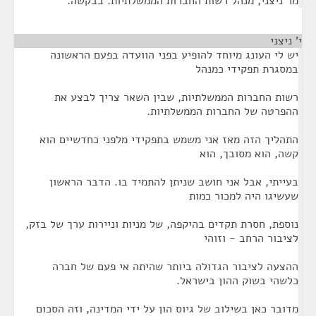
מר ניצני, מנהל רשות החברות הממשלתיות. בבקשה.
י' ניצני
¶
יש לי העונג מיוחד להופיע בפני הוועדה בפעם הראשונה
במסגרת תפקידי כמנהל
רשות החברות הממשלתיות, שבין השאר צריך לבצע את
ההפרטה של החברות הממשלתיות.
התהליך הזה מאז אני משמש בתפקידי מלפני כחדשיים הוא
קשה, הוא מסובך, הוא
בעייתי, אבל אני חושב שניתן להתמיד בו. הדבר הראשון
שעשיגו היה למכור כמות
נוספת, חסרת תקדים בהיקפה, של מניות וניירות ערך של בזק,
לציבור הרחב - וזוהי
ההצעה לציבור הגדולה ביותר שהיתה אי פעם של חברה
כלשהי בשוק ההון בישראל.
מדובר כאן בשילוב של גיוס הון על ידי המדינה, וזה הסכום