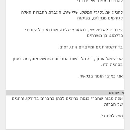
להורדת מסים ישירים כדי
להניע את גלגלי המשק. שלישית, העברת החברות האלה
לגורמים מנהלים, בפיקוח
ציבורי, לא פוליטי, דוגמת אנגליח. ושם מקובל שחברי
פרלמנט כן משרתים
בדירקטוריונים ומייצגים אינטרסים.
אני שואל אותך, כמנהל רשות החברות הממשלתיות, מה דעתך
בסוגיה הזו.
אני כמובן תומך בבקשה.
א' שוחט
¶
אתה סבור שחברי כנסת צריכים לכהן כחברים בדירקטוריונים
של חברות
ממשלתיות?