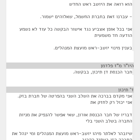
הוא רואה את היושב ראש החדש
- עברנו זאת בחברת החשמל, שאלוהים ישמור.
אני בכל אופן אצביע נגד אישור הבקשה כל עוד לא נשמע
הודעה חד משמעית
בענין מינוי יושב-ראש מועצת המנהלים.
היו"ר מ"ז פלדמן
¶
חבר הכנסת דן תיכון, בבקשה.
ד' תיכון
¶
אני מקדם בברכה את השלב השני בהפרטה של חברת בזק.
אני יכול רק לחזק את
דבריו של חבר הכנסת אורון, שאי אפשר להנפיק את מניות
החברה בשלב השני בלי
שיובהר לאלתר מיהו יושב-ראש מועצת המנהלים ומי ינהל את
החברה הזו בעתיד הקרוב