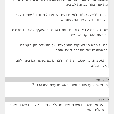
מה שהוצהר ככוונה לבצע,
אכן התבצע. אתם ודאי יודעים שוועדה מיוחדת שמינו שני
השרים הגישה את המלצותיה.
שני השרים עדיין לא היוו את דעתם. בתשקיף שאנחנו מכינים
לקראת ההנפקה הזו יש
ביטוי מלא הן לעיקרי ההמלצות של הוועדה והן לעמדה
הראשונית של החברה לגבי אותן
ההמלצות, כך שמבחינה זו הדברים גם נעשו וגם ניתן להם
גילוי מלא.
א' שוחט
¶
מי משמש עכשיו כיושב-ראש מועצת המנהלים?
י' ניצני
¶
כרגע אין יושב-ראש מועצת מנהלים. מינוי יושב-ראש מועצת
המנהלים הוא