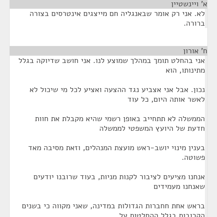
א' ויינשטיין
¶
לא. אני רק אומר שבאנגליה חם מייצגים אינטרסים בצורה
ברורה.
ח' אורון
¶
אני בהחלט תומך במהלך שמוצע לנו. אני חושב שדיוקה בגלל
מתינותו, הוא
נכון. אבל אני אצביע נגד ההצעה ואציע לכל מי שיכול לא
לאשר אותה היום, כל עוד
הממשלה לא תתחייב באופן רשמי שהיא מקבלת את חוות
חדעת של היועץ המשפטי לממשלה
בענין מינוי יושב-ראש מועצת המנהלים, וזאת מסיבה מאד
פשוטה.
אנחנו מציעים לציבור לקנות מניות, בעוד שרובנו יודעים
שאנחנו מעמידים
בראש אחת חחברות הגדולות במדינה, שאני מקווה כי בשנים
הקרובות בגלל ההחלטות על