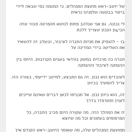
של יושב-ראש מועצת המנהלים. כי המגמה כפי שבאה לידי
ביטוי בבקשה שלפנינו נראית
לי נכונה. גם אני שנלהב פחות לנושא חהפרטה סבור שזה
הכי4ון הנכון שצריך ללכת
בו - להנפיק את מניות החברה לציבור, ובשלב זה להשאיר
את השליטה בידי המדינה על
חברה כה מרכזית במשק בוודאי בשנים הקרובות. היחס בין
ההנפקה לציבור וההנפקה
לעובדים הוא נכון. זה גם התבצע, למיטב ידיעתי, בצורה הזו.
צריך להמשיך בכיוון
זה, הוא כיוון נכון. אל תכניסו לכאן דברים שאינם שייכים
לענין ותטרפדו בדרך
זו את המהלך הזה. מה שקורה היום סביב החברה, כל
הפרסומים בעתונים וכל מה שיוצא
ממועצת המנהלים שלה, מה שאומר היושב-ראש הקודם איך