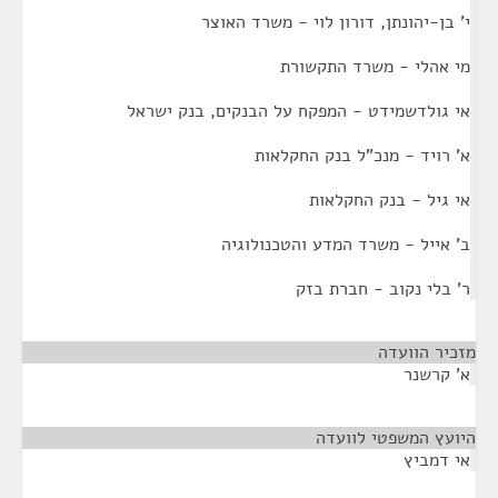
י' בן-יהונתן, דורון לוי - משרד האוצר
מי אהלי - משרד התקשורת
אי גולדשמידט - המפקח על הבנקים, בנק ישראל
א' רויד - מנכ"ל בנק החקלאות
אי גיל - בנק החקלאות
ב' אייל - משרד המדע והטכנולוגיה
ר' בלי נקוב - חברת בזק
מזכיר הוועדה
¶
א' קרשנר
היועץ המשפטי לוועדה
¶
אי דמביץ