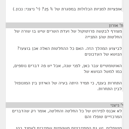
אופציות למניות הכלולות במסגרת של % 25? (י' ניצני: נכון.)
ח' אורון
¶
מצורף לבקשה פרוטוקול של ועדת השרים שיש בו שורה של
החלטות שהן התנייה
לביצוע המהלך הזה. האם כל ההחלטות האלה אכן בוצעו?
הנושא של העדכונים
האוטומטיים עבר כאן, לפני שנה, אבל יש פה דברים נוספים,
כמו למשל הנושא של
התחרות בענף, כי תמיד היתה בעיה של האיזון בין המונופול
לבין התחרות.
י' ניצני
¶
לא אכנס לפירוט של כל החלטה והחלטה, אומר רק שהדברים
המרכזיים טופלו והם
מטופלים. יש גם התחייבויות תשקפיות שחייבים לעמוד בהן.