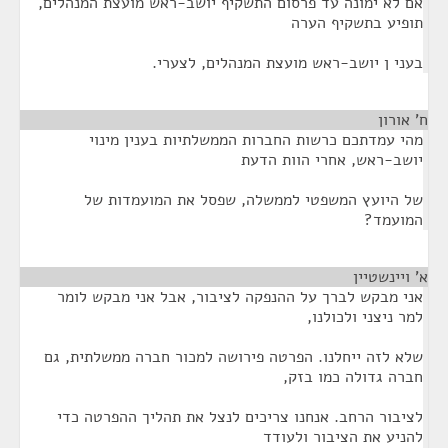
אם לא ימונה עד פרסום התשקיף יושב-ראש מועצת המנהלים,
תופיע בתשקיף הערה
בעני ן יושב-ראש מועצת המנהלים, לצערי.
ח' אורון
¶
מהי עמדתכם כרשות החברות הממשלתיות בענין מינוי
יושב-ראש, אחרי הוות הדעת
של היועץ המשפטי לממשלה, שפסל את המועמדות של
המועמד?
א' ויינשטיין
¶
אני מבקש לברך על ההנפקה לציבור, אבל אני מבקש לומר
למר ניצני ולכולנו,
שלא לזה ייחלנו. הפרטה פירושה למכור חברה ממשלתית, גם
חברה גדולה כמו בזק,
לציבור הרחב. אנחנו צריכים לנצל את תהליך ההפרטה כדי
להניע את הציבור ולעודד