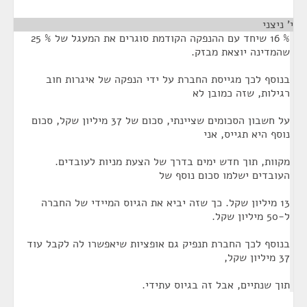
י' ניצני
¶
% 16 שיחד עם ההנפקה הקודמת סוגרים את המעגל של % 25
שהמדינה יוצאת מבזק.
בנוסף לכך מגייסת החברת על ידי הנפקה של איגרות חוב
רגילות, שזה כמובן לא
על חשבון הסכומים שציינתי, סכום של 37 מיליון שקל, סכום
נוסף היא תגייס, אני
מקוות, תוך חדש ימים בדרך של הצעת מניות לעובדים.
העובדים ישלמו סכום נוסף של
13 מיליון שקל. כך שזה יביא את הגיוס המיידי של החברה
ל-50 מיליון שקל.
בנוסף לכך החברת תנפיק גם אופציות שיאפשרו לה לקבל עוד
37 מיליון שקל,
תוך שנתיים, אבל זה בגיוס עתידי.