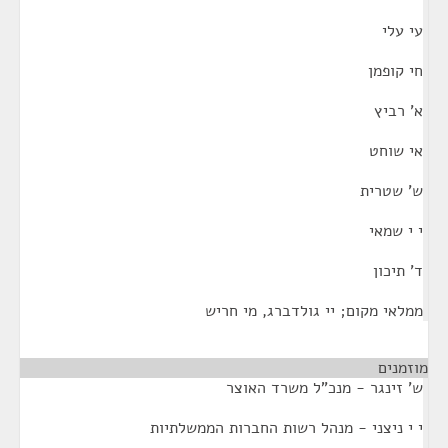
עי עלי
חי קופמן
א' רביץ
אי שוחט
ש' שטרית
י י שמאי
ד' תיכון
ממלאי מקום; יי גולדברג, מי חריש
מוזמנים
¶
ש' זינגר - מנכ"ל משרד האוצר
י י ניצני - מנהל רשות החברות הממשלתיות