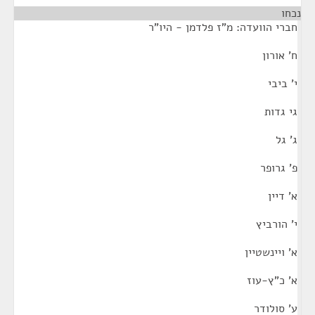
נכחו
חברי הוועדה: מ"ז פלדמן - היו"ר
ח' אורון
י' ביבי
גי גדות
ג' גל
פ' גרופר
א' דיין
י' הורביץ
א' ויינשטיין
א' כ"ץ-עוז
ע' סולודר