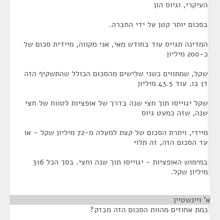
העיקרי, וגיוס הון
בסכום יותר קטן על ידי החברה.
המדינה תגייס עוד בחודש מאי, אני מקווה, מיידית סכום של
כ-200 מיליון
שקל, שמתווים כשני שלישים מהסכום הכולל שהתשקיף הזה
דן בו. עוד 43.5 מיליון
שקל יגוייסו תוך חצי שנה בדרך של אופציות לטווח של חצי
שנה, שזה כמעט גיוס
מיידי, ויתרת הסכום של קצת למעלה מ-72 מיליון שקל - או
עד הסכום הזה, זה תלוי
במימוש האופציות - יגוייסו תוך שנה וחצי. בסך הכל 316
מיליון שקל.
א' ויינשטיין
¶
כמת אחוזים מהוות הסכום הזה מבזק?