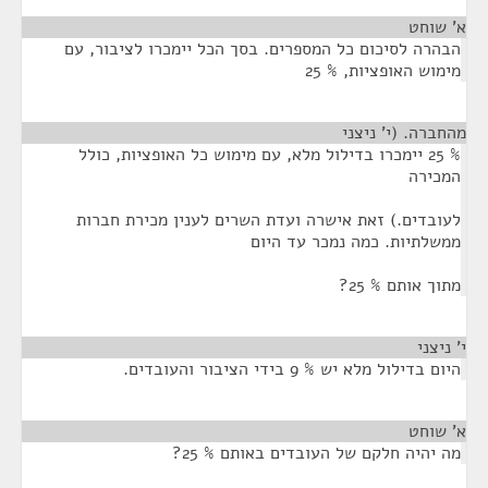
א' שוחט
¶
הבהרה לסיכום כל המספרים. בסך הכל יימכרו לציבור, עם
מימוש האופציות, % 25
מהחברה. (י' ניצני
¶
% 25 יימכרו בדילול מלא, עם מימוש כל האופציות, כולל
המכירה
לעובדים.) זאת אישרה ועדת השרים לענין מכירת חברות
ממשלתיות. כמה נמכר עד היום
מתוך אותם % 25?
י' ניצני
¶
היום בדילול מלא יש % 9 בידי הציבור והעובדים.
א' שוחט
¶
מה יהיה חלקם של העובדים באותם % 25?