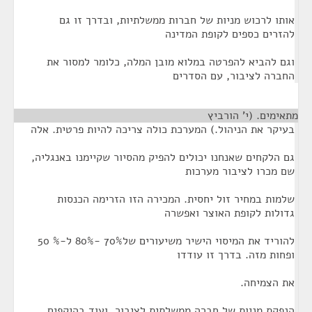
אותו לרכוש מניות של חברות ממשלתיות, ובדרך זו גם
להזרים כספים לקופת המדינה
וגם להביא להפרטה במלוא מובן המלה, כלומר למסור את
החברה לציבור, עם הסדרים
מתאימים. (י' הורביץ
¶
בעיקר את הניהול.) המערכת כולה צריכה להיות פרטית. אלה
גם הלקחים שאנחנו יכולים להפיק מהסיור שקיימנו באנגליה,
שם מכרו לציבור מערכות
שלמות במחיר זול יחסית. המכירה הזו הזרימה הכנסות
גדולות לקופת האוצר ואפשרה
להוריד את המיסוי הישיר משיעורים של70% -80% ל-% 50
ופחות מזה. בדרך זו עודדו
את הצמיחה.
הנפקת מניות של חברה ממשלתית לציבור, ועוד בהיקפים