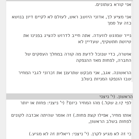
אני קורא בעתונים.
אני מציע לך, אדוני היושב ראש, לעולם לא לקיים דיון בנושא
כזה על סמך
נייר שמוגש לוועדה. אתה חייב לדרוש להציג בפנינו את
טיוטת חתשקיף, שעדיין לא
אושרה, כדי שנוכל לדעת מה קורה במחלך העסקים של
החברה, לפחות מאז ההנפקה
הראשונה. אגב, אני מבקש שתרענן את זכרוני לגבי המחיר
שבו הונפקו המניות בשלב
הראשון. (י' ניצני
¶
לפי 2.17 שקל.) מהו המחיר כיום? (י' ניצני: פחות או יותר
אותו מחיר, אפילו קצת פחות.) זה אומר שהיתה אכזבה לקונים
לפחות בשלב הראשון,
כי זה לא מגיע לקרן. (י' ניצני: ריאלית זה לא מגיע.)