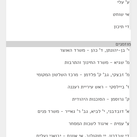
ע' עלי
אי שוחט
די תיכון
מוזמנים
¶
י' בן-יהונתן, ד' כהן - משרד האוצר
מ' שגיא - משרד החינוך והתרבות
מ' זבצקי, גב' ק' פלדמן - מרכז השלטון המקומי
ז' ביילסקי - ראש עיריית רעננה
ק' גרוסמן - הסוכנות היהודית
א' דובדבני, י' לביא, גב' ר' גאייר - משרד פנים
צ' עמית - איגוד לשכות המסחר
די שבדרון, יי סוקולוב, אי אוונס - יבואני נעלים