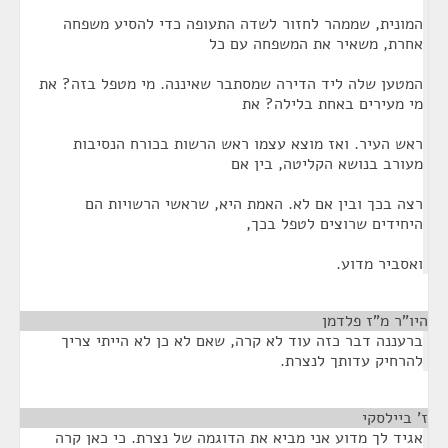
המונית, שממהר לחזור לשדה התעופה כדי להסיע משפחה
אחרת, משאיר את המשפחה עם כל
המטען שלה ליד הדירה שמסתבר שאיננה. מי מטפל בזה? את
מי מעירים באחת בלילה? את
ראש העיר. ואז מוצא עצמו ראש הרשות בכורח הנסיבות
מעורב בנושא הקליטה, בין אם
רצה בכך ובין אם לא. האמת היא, שראשי הרשויות הם
היחידים שרוצים לטפל בכך,
ואסביר מדוע.
היו"ר מ"ז פלדמן
¶
ברעננה דבר כזה עוד לא קרה, שאם לא כן לא הייתי צריך
להרחיק עדותך לנצרת.
ז' ביילסקי
¶
אגיד לך מדוע אני מביא את הדוגמה של נצרת. כי כאן קרה