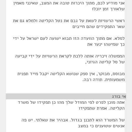
אני מודיע לכם, מתוך היכרות טובה את המצב, שאינני מאמין
שלאורך זמן יוכלו
ראשי הרשויות לשאת על גבם את נטל הקליטה ולמלא גם את
שאר התפקידים שהם חייבים
למלא. אם מתוך הוועדה הזו תבוא ישועה לעם ישראל על ידי
כך שמישהו ינער את
הממשלה ויכריה אותה ללכת לקראת הרשויות על ידי קביעה
של סל קליטה הגיוני,
מבוסס, מבוקר, אין ספק שנושא הקליטה יקבל מייד תפנית
משמעותית. תודה רבה.
אי בורג
¶
אתה מוכן לפרט לפי המודל שלך מהו כן תפקידו של משרד
הקליטה. אמרת שתפקידו
של המשרד הוא לתכנן בגדול. אבהיר את שאלתי. יש פה
אנשים שטוענים כי במצב