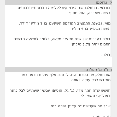
ק' גרוסמן
¶
בוודאי. התחלנו את הפרוייקט לקליטה חברתית-תרבותית
בשנה שעברה, החל מסוף
מאי, ובשנת התקציב הקודמת השקענו בו 3 מיליון דולר.
השנה נשקיע בו 5 מיליון
דולר בערכים של שנת תקציב מלאה, כלומר לתשעה חדשים
הסכום יהיה 3.75 מיליון
דולר.
היו"ר מ"ז פלדמן
¶
אם תחלק את הסכום הזה ל-200 אלף עולים תראה כמה
מוקדש לכל עולה. ואתה
חושש שזה יותר מדי. (ג' גל: הוסיפו עכשיו שעתיים לכל כיתה
באולפן.) תאמין לי
שכל מה שעושים זה עדיין טיפה בים.
קי גרוסמן;