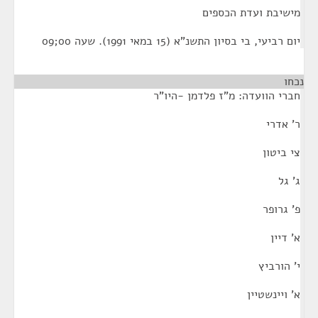
מישיבת ועדת הכספים
יום רביעי, בי בסיון התשנ"א (15 במאי 1991). שעה 00;09
נכחו
חברי הוועדה: מ"ז פלדמן -היו"ר
ר' אדרי
צי ביטון
ג' גל
פ' גרופר
א' דיין
י' הורביץ
א' ויינשטיין