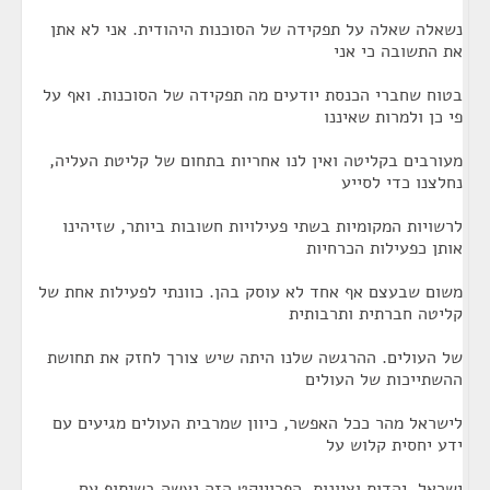
נשאלה שאלה על תפקידה של הסוכנות היהודית. אני לא אתן
את התשובה כי אני
בטוח שחברי הכנסת יודעים מה תפקידה של הסוכנות. ואף על
פי כן ולמרות שאיננו
מעורבים בקליטה ואין לנו אחריות בתחום של קליטת העליה,
נחלצנו כדי לסייע
לרשויות המקומיות בשתי פעילויות חשובות ביותר, שזיהינו
אותן כפעילות הכרחיות
משום שבעצם אף אחד לא עוסק בהן. כוונתי לפעילות אחת של
קליטה חברתית ותרבותית
של העולים. ההרגשה שלנו היתה שיש צורך לחזק את תחושת
ההשתייכות של העולים
לישראל מהר ככל האפשר, כיוון שמרבית העולים מגיעים עם
ידע יחסית קלוש על
ישראל, יהדות וציונות. הפרוייקט הזה נעשה בשיתוף עם