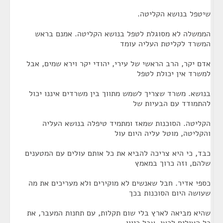
שיטפל בנושא הקליטה.
הממשלה לא מסוגלת לטפל בנושא הקליטה. אמנם בראש
המשרד לקליטת העליה עומד
אדם יקר, הרב הראשי של עירי, יהודי יקר וירא שמים, אבל
למשרד אין יכולת לטפל
בנושא. משרד שצריך לשמש מתווך בין משרדים איננו יכול
להתמודד עם הבעיות של
הקליטה. הסוכנות שמאז ומתמיד טיפלה בנושא העליה
והקליטה, מוטל עליה היום עול
כבד, כי היא צריכה להביא את כל אותם עולים עם המטענים
שלהם, וזה כרוך במאמץ
כספי אדיר. חבל שאנשים לא מוקירים ולא מעריכים את מה
שעושה היום הסוכנות בכך
שהיא מביאה לארץ בלי שום תקלות, עם תחנות המעבר, את