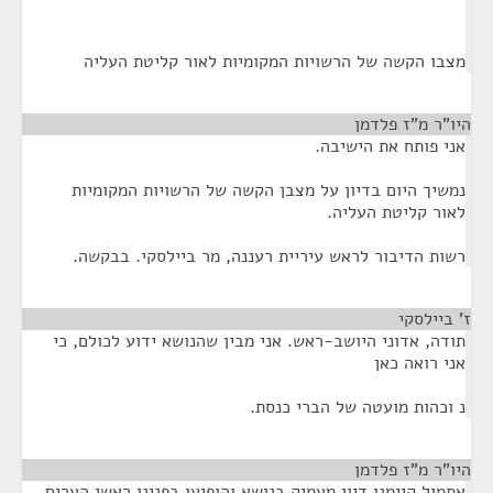
מצבו הקשה של הרשויות המקומיות לאור קליטת העליה
היו"ר מ"ז פלדמן
¶
אני פותח את הישיבה.
נמשיך היום בדיון על מצבן הקשה של הרשויות המקומיות
לאור קליטת העליה.
רשות הדיבור לראש עיריית רעננה, מר ביילסקי. בבקשה.
ז' ביילסקי
¶
תודה, אדוני היושב-ראש. אני מבין שהנושא ידוע לכולם, כי
אני רואה כאן
נ וכהות מועטה של הברי כנסת.
היו"ר מ"ז פלדמן
¶
אתמול קיימנו דיון מעמיק בנושא והופיעו בפנינו ראשי הערים