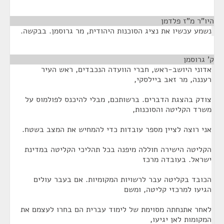
היו"ר מ"ז פלדמן
¶
נשמע עכשיו את נציג הסוכנות היהודית, מר גרוסמן. בבקשה.
ק' גרוסמן
¶
אדוני היושב-ראש, חברי הוועדה הנכבדים, ראש העיר
רעננה, מר זאב ביילסקי,
צודק בהצגת הדברים. ברשותכם, מבלי להיכנס לפולמוס על
משרד הקליטה והסוכנות,
אני רוצה לציין מספר עובדות כדי להמחיש את המצב בשטח.
הקליטה הישירה חוללה מיפנה בכל תהליכי הקליטה במדינת
ישראל. בעובדה מרכז
הכובד בקליטה עבר לרשויות המקומיות. אם בעבר עולים
הגיעו למרכזי קליטה, ומשם
לאחר אתנחתה מסוימת של לימוד עברית הם בחרו לעצמם את
המקומות לאן יגיעו,