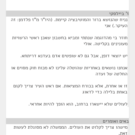
ז' ביילסקי
¶
נניח שהנושא ברור והמוטיבציה קיימת. (היו"ר מ"ז פלדמן: זה
העיקר.) אני
חוזר בי מהדוגמה שנתתי ומביא בחשבון שאכן ראשי הרשויות
מעונינים בקליטה. אולי
יש יוצאי דופן, אבל גם לא שופטים אדם בעדנא דריתחא.
אנחנו נושאים באחריות שהוטלה עלינו לא מכוח חוק מסוים או
החלטה של ועדה
זו או אחרת, אלא בכורח המציאות. אם ראש העיר צריך לקום
באחת בלילה כדי לדאוג
לעולים שלא יישארו ברחוב, הוא הופך להיות אחראי.
באים ואומרים
¶
מישהו צריך לקלוט את העולים. הממשלה לא מסוגלת לעשות
זאת,