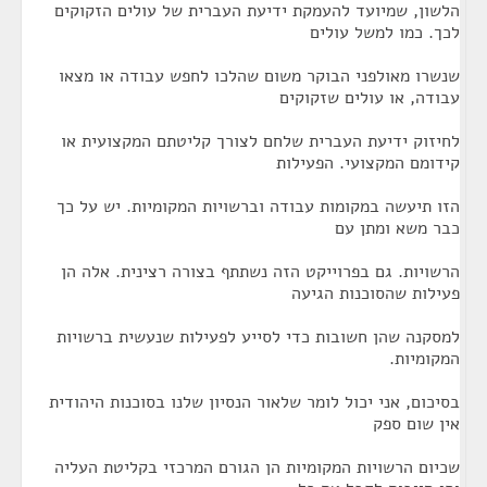
הלשון, שמיועד להעמקת ידיעת העברית של עולים הזקוקים
לכך. כמו למשל עולים
שנשרו מאולפני הבוקר משום שהלכו לחפש עבודה או מצאו
עבודה, או עולים שזקוקים
לחיזוק ידיעת העברית שלחם לצורך קליטתם המקצועית או
קידומם המקצועי. הפעילות
הזו תיעשה במקומות עבודה וברשויות המקומיות. יש על כך
כבר משא ומתן עם
הרשויות. גם בפרוייקט הזה נשתתף בצורה רצינית. אלה הן
פעילות שהסוכנות הגיעה
למסקנה שהן חשובות כדי לסייע לפעילות שנעשית ברשויות
המקומיות.
בסיכום, אני יכול לומר שלאור הנסיון שלנו בסוכנות היהודית
אין שום ספק
שכיום הרשויות המקומיות הן הגורם המרכזי בקליטת העליה