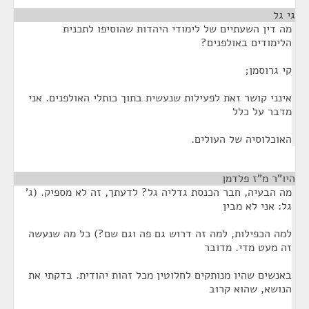
גי גל
¶
מה דין השעתיים של לימודי היהדות שהוסיפו לתכנית
הלימודים באולפנים?
קי גרוסמן;
אינני קושר זאת לפעילות שנעשית בתוך כותלי האולפנים. אני
מדבר על כלל
האוכלוסיה של העולים.
היו"ר מ"ז פלדמן
¶
מה הבעיה, חבר הכנסת גדליה גל? לדעתך, זה לא מספיק. (ג'
גל: אני לא מבין
למה הכפילות, למה זה דרוש גם פה וגם שם?) כל מה שנעשה
זה מעט מדי. מדובר
באנשים שהיו מנותקים לחלוטין מכל זהות יהודית. בדקתי את
הנושא, שהוא קרוב