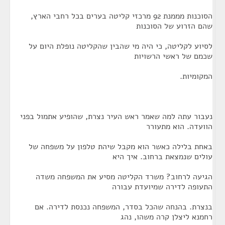
הסוכנות מממנת 92 מרכזי קליטה בערים בכל רחבי הארץ,
שהם הזרוע של הסוכנות
לסיוע לקליטה, כי היה מי שהבין שהקליטה נופלת היום על
שכמם של ראשי הרשויות
המקומיות.
נעבור עתה למה שאמר ראש העיר נצרת, שהופיע אתמול בפני
הוועדה. הוא מתעורר
באחת בלילה כאשר הוא מקבל שיהת טלפון על משפחה של
עולים שנמצאת ברחוב. איך היא
הגיעה לרחוב? משרד הקליטה מסיע את המשפחה משדה
התעופה לדירה שמיועדת עבורה
בנצרת. בהנחה שהכל בסדר, המשפחה נכנסת לדירה. אם
רחמנא ליצלן קרה משהו, נהג