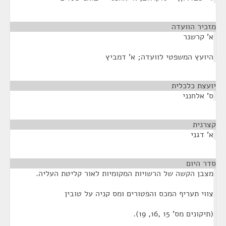
מזכיר הוועדה
¶
א' קרשנר
היועץ המשפטי לוועדה; א' דמביץ
יועצת כלכלית
¶
ס' אלחנני
קצרנית
¶
א' דגני
סדר היום
¶
מצבן הקשה של הרשויות המקומיות לאור קליטת העליה.
צווי תעריף המכס והפטורים ומס קניה על טובין
(תיקונים מס' 15 ,16, 19).