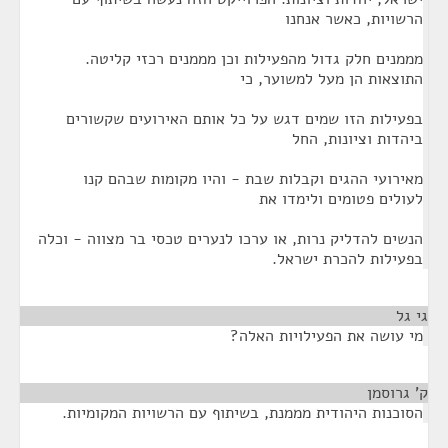
הרשויות, כאשר אנחנו
מממנים חלק גדול מהפעילות וכן מממנים רכזי קליטה.
התוצאות הן מעל למשוער, כי
בפעילות הזו שמים דגש על כל אותם האירועים שקשורים
ביהדות וציונות, החל
מאירועי ההגים וקבלות שבת - והיו מקומות שבהם קנו
לעולים פטומים ולימדו את
הנשים להדליק נרות, או ערכו לנערים טכסי בר מצווה - וכלה
בפעילות להכרת ישראל.
גי גל
¶
מי עושה את הפעילויות האלה?
ק' גרוסמן
¶
הסוכנות היהודית מממנת, בשיתוף עם הרשויות המקומיות.