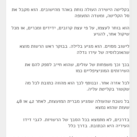
בקליטה הישירה העולה נוחת באהד מהישובים. הוא מקבל את
סל הקליטה, ומשדה התעופה
הוא בוחר לעצמו, על פי עצת קרובים, ידידים ומכרים, או מכל
שיקול אחר, להגיע
לישוב מסוים. הוא מגיע בלילה. בבוקר ראש הרשות מוצא
שהאוכלוסיה של עירו גדלה
בכך וכך משפחות של עולים, שהוא חייב לספק להם את
השירותים המוניציפליים כמו
לכל אזרה אחר. ובנוסף לכך הוא מהווה כתובת לכל מה
שקשור בקליטת עליה.
בל נשכח שהעולה שמגיע מברית המועצות, לאחר 42 או 48
שעות שהוא נמצא
בדרכים, לא מתמצא בכל הסבך של הרשויות. לגבי דידו
העיריה היא הכתובת. בדרך כלל