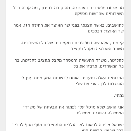
מה אנחנו מפסידים בארנונה, מה קורה בחינוך, מה קורה בכל
השירותים שהרשות מספקת
לתושבים. כאשר הצגתי בפני שר האוצר את התיזה הזו, אמר
שר האוצר: הכספים
קיימים, אלא שהם מפוזרים בתקציבים של כל המשרדים.
משרד האנרגיה מקבל תקציב
לקליטה, משרד התעשיה והמסחר מקבל תקציב לקליטה. כך
כל המשרדים. תרכזו את כל
הסכומים האלה ותעבירו אותם לרשויות המקומיות. אין לי
התנגדות לכך. אני את שלי
נתתי.
אני הושב שלא מוטל עלי לפתור את הבעיות של משרדי
הממשלה השונים. ממשלת
ישראל צריכה לראות לאן הולכים התקציבים וסוף וסוף להכיר
בכך שראש הרשות הוא