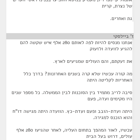
של נצרת, קרית
גת ואחרים.
ז' ביילסקי
¶
אנחנו מנסים להיות לפה לאותם 280 אלף איש שקשה להם
להגיע לוועדה ולזעוק
את זעקתם, והם העולים שמגיעים לארץ.
מה קורה עכשיו שלא קרה בשנים האחרונות? בדרך כלל
האחריות לקליטה היתה
סיבה לריב מתמיד בין הסוכנות לבין הממשלה. כל מספר שנים
היו מקימים ועדה, פעם
היתה ועדת-הובב ופעם ועדת-כץ. הוועדה היתה מגישה דו"ח
והוא הוכנס למגירה.
עכשיו, לאור המהפך בתחום העליה, לאחר שהגיעו 280 אלף
עולים, דרוש בעל הבית