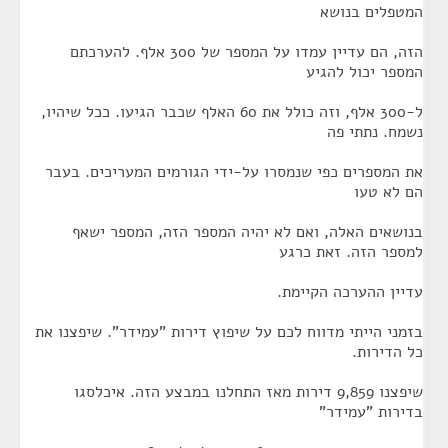
המטפלים בנושא
הזה, הם עדיין עמדו על המספר של 300 אלף. להערכתם
המספר יכול להגיע
ל-300 אלף, וזה כולל את 60 האלף שכבר הגיעו. ככל שיהיו,
נשמח. נתתי פה
את המספרים כפי שנמסרו על-ידי הגורמים המעריכים. בעבר
הם לא טעו
בנושאים האלה, ואם לא יהיה המספר הזה, המספר ישאף
למספר הזה. זאת כרגע
עדיין ההערכה הקיימת.
בזמני הייתי מדווח לכם על שיפוץ דירות "עמידר". שיפצנו את
כל הדירות.
שיפצנו 9,859 דירות מאז התחלנו במבצע הזה. איכלסגו
בדירות "עמידר"