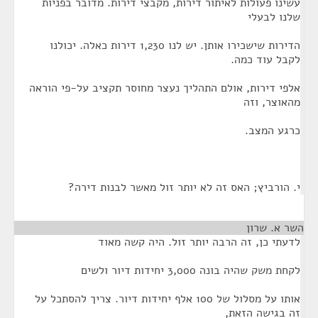
עשינו פעולות לאיתור דירות, מקבצי דירות. מדובר בפניות
שלנו לבעלי
הדירות שישכירו אותן. יש לנו 1,230 דירות כאלה. יכולנו
לקבל עוד כמה.
אלפי דירות, אולם התהליך נעצר מחוסר תקציב על-פי הוראה
מהאוצר, וזה
כרגע המצב.
י. הורביץ; האס זה לא יותר זול מאשר לבנות דירה?
השר א. שרון
¶
לדעתי כן, זה הרבה יותר זול. היה קשה מאוד
לקחת משק שהיה בונה 3,000 יחידות דיור ולשים
אותו על מסלול של 100 אלף יחידות דיור. צריך להסתכל על
זה בגישה הזאת,