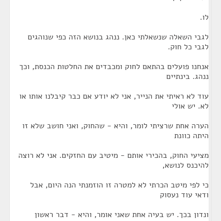
לו.
לגבי השאלה שנשאלתי כאן. ננהג בנושא הזה כפי שנוהגים
לגבי כל חוק.
אנחנו פועלים בהתאם לחוק ומכבדים את החלטות הכנסת, וכך
ננהג. בינתיים
עוד לא ראיתי את הנייר, אני לא יודע אם כבר קיבלנו אותו או
לא. יש אולי
הערה אחת שרציתי לומר, והיא - שהחוק, ואני חושב שלא זו
היתה כוונת
מציעי החוק, בהכירי אותם - מיטיב עם החזקים. אני לא רוצה
להיכנס לנושא,
כי לפי מיטב הכרתי לא למטרה זו הוזמנתי הנה היום, אבל
ודאי עוד נעסוק
ונדון בכך. יש בעיה אחת שאני אומר, והיא - דבר ראשון