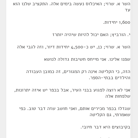
השר א. שרוי; האיכלוס נעשה בימים אלה. התקציב שלנו הוא
עד
1,600 יחידות.
י. הורביץ; האם יכול להיות שיהיה יותרז
השר א. שרוי; כן, יש כ-4,500 יחידות דיור, וזה לגבי אלה
שפנו אלינו. אני מייחס חשיבות גדולה לנושא
הזה, כי הקליטה אינה רק המגורים, זה כמובן העבודה
והילדים בבתי-הספר.
אני לא רוצה לפגוע בבני העיר, אבל בכפר יש איזה יתרונות,
שלפחות אלה
שגדלו בכפר מכירים אותם, ואני חושב שזה דבר טוב. כפי
שאמרתי, גם הקליטה
בקיבוצים היא דבר חיובי.