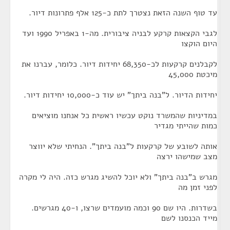
עד טוף השנה הזאת נצטרך לתת כ-125 אלף פתרונות דיור.
לגבי הקצאות קרקע לבניה ציבורית. מה-1 באפריל 1990 ועד
היום הוקצו
לקבלנים קרקעות לכ-68,350 יחידות דיור. כלומר, עברנו את
מיכטת 45,000
יחידות הדיור. ל"בנה ביתך" יש עוד כ-10,000 יחידות דיור.
במדיניות שהמשרד נוקט עכשיו ראשית כל אנחנו מוציאים
כמות שהייתי מגדיר
אותה לשובע של קרקעות ל"בנה ביתך". הנחיתי שלא יווצר
מצב שמישהו ירצה
מגרש ב"בנה ביתך" ולא יוכל להשיג מגרש כזה. היה לי מקרה
לפני זמן מה
בשדרות. היו שם 90 וכמה מועמדים שרצו, ו-40 מגרשים.
מייד הכנסנו לשם