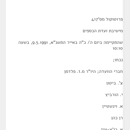
פרוטוקול מס'417
מישיבת ועדת הכספים
שהתקיימה ביום ה/ כ"ה באייר התשנ"א, 9.5.1991, בשעה
10:10
נכחו;
חברי הוועדה; היו"ר מ.ז. פלדמן
צ'. ביטון
י. הורביץ
א. וינשטיין
רן כהן
א. כי'ץ-עוז