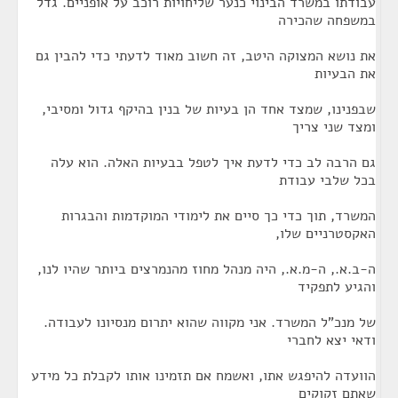
עבודתו במשרד הבינוי כנער שליחויות רוכב על אופניים. גדל
במשפחה שהכירה
את נושא המצוקה היטב, זה חשוב מאוד לדעתי כדי להבין גם
את הבעיות
שבפנינו, שמצד אחד הן בעיות של בנין בהיקף גדול ומסיבי,
ומצד שני צריך
גם הרבה לב כדי לדעת איך לטפל בבעיות האלה. הוא עלה
בכל שלבי עבודת
המשרד, תוך כדי כך סיים את לימודי המוקדמות והבגרות
האקסטרניים שלו,
ה-ב.א., ה-מ.א., היה מנהל מחוז מהנמרצים ביותר שהיו לנו,
והגיע לתפקיד
של מנכ"ל המשרד. אני מקווה שהוא יתרום מנסיונו לעבודה.
ודאי יצא לחברי
הוועדה להיפגש אתו, ואשמח אם תזמינו אותו לקבלת כל מידע
שאתם זקוקים