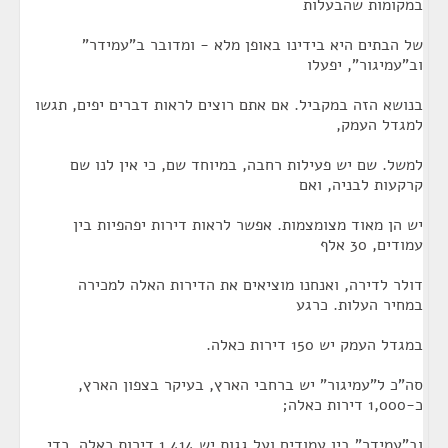
במקומות שהבעלות
של הבתים היא בידינו באופן מלא - ומדובר ב"עמידר"
וב"עמיגור", יפעלו
בנושא הזה במקביל. אם אתם רוצים לראות דברים יפים, תגשו
למגדל העמק,
למשל. שם יש פעילות רחבה, במיוחד שם, כי אין לנו שם
קרקעות לבניה, ואם
יש הן מאוד מצומצמות. אפשר לראות דירות יפהפיות בין
עמודים, 30 אלף
דולר לדירה, ואנחנו מוציאים את הדירות האלה למכירה
במחיר העלות. כרגע
במגדל העמק יש 150 דירות כאלה.
סה"כ ל"עמיגור" יש ברחבי הארץ, בעיקר בצפון הארץ,
כ-1,000 דירות כאלה;
וב"עמידר" בין עמודים ועל גגות יש 1,414 דירות כאלה. כדי