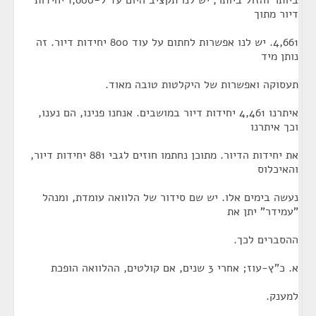
ביותר והזול ביותר, יש לנו תקציב היום עד ל-1,600 יחידות
דיור מתוך
4,661. יש לנו אפשרות לחתום על עוד 800 יחידות דיור. זה
נותן מיד
תעסוקה ואפשרות של היקלטות טובה מאוד.
איתרנו 4,461 יחידות דיור במושבים. אנחנו פנינו, הם נענו,
וכך איתרנו
את יחידות הדיור. מתוכן נחתמו חוזים לגבי 881 יחידות דיור,
והאיכלוס
נעשה בימים אלו. יש שם סידור של הלוואה עומדת, ומנהל
"עמידר" יתן את
ההסברים לכך.
א. כ"ץ-עוז; אחרי 3 שנים, אם קולטים, ההלוואה הופכת
למענק.