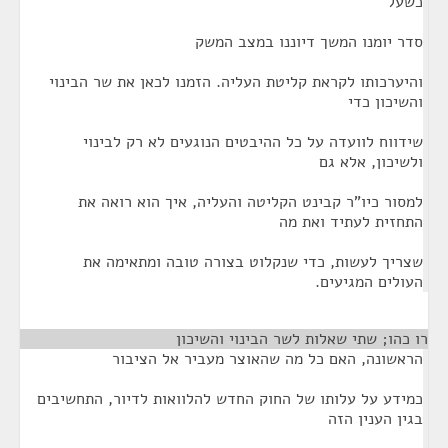
כשעל
סדר יומנו המשך דיוננו במצב המשק
והיערכותו לקראת קליטת העליה. הזמנו לכאן את שר הבינוי
והשיכון כדי
שידווח לוועדה על כל ההיבטים הנוגעים לא רק לבינוי
ולשיכון, אלא גם
למסור כיו"ר קבינט הקליטה והעליה, איך הוא רואה את
התחזית לעתיד ואת מה
שצריך לעשות, כדי שנקלוט בצורה טובה ומתאימה את
העולים המגיעים.
רו כהו; שתי שאלות לשר הבינוי והשיכון
הראשונה, האם כל מה שהאוצר מעביר אל הציבור
כמידע על עלותו של החוק החדש להלוואות לדיור, התחשיבים
בגין הענין הזה