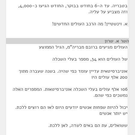
בטבריה. עד ה-6 בחודש בבוקר, החודש הגיעו כ-4,000,
וזה מצביע על עליה.
א. וינשטיין! מה הרכב העולים החדשים!
השר א. שרון
¶
העולים מגיעים ברובם מבריה"מ, הגיל הממוצע
של העולים הוא 34, מספר בעלי השכלה
אוניברסיטאית עדיין עומד כפי שהיה. בשנה שעברה מתוך
200 אלף עולים היו
106 אלף עולים בעלי השכלה אוניברסיטאות. המספרים האלה
נמשכים כפי שהם.
יכול להיות שפחות אנשים יודעים היום לאו הם רוצים ללכת.
יש יותר אנשים
ששואלים, עת הם באים לשדה, לאן ללכת.