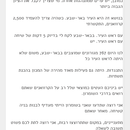
כמובן, יש ערים שמתנהגות אחרת. מי שצריך לקבל את הציון
הגבוה ביותר
בנושא זה היא העיר באר-שבע. כשהיה צריך להעמיד 2,500
קרוואנים, התקשרתי
עם ראש העיר. בבאר-שבע לקח לי בדיוק 5 דקות של שיחה
עם ראש העיר. יש
לנו היום 767 מגורונים שמוצבים בבאר-שבע, משום שלא
היתה לראש העיר כל
התנגדות. היתה גם פעילות מאוד מהירה של המכון בהכנת
תשתיות.
יש ביניכם העטים כמוצאי שלל רב על הקרוואנים שאתם
רואים בדרכי השומרון.
אני רוצה שתדעו שאני בשומרון הייתי מעדיף לבנות בניה
קשיחה. מאחר שאתם
מתעניינים, במקום שתתרוצצו רבות, אני רוצה לתת לכם פשוט
תשובה לשאלה