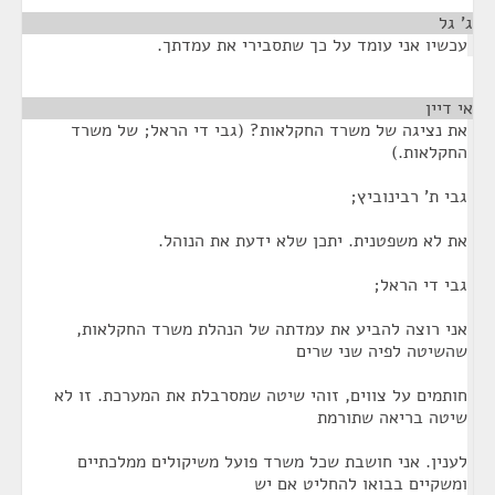
ג' גל
¶
עכשיו אני עומד על כך שתסבירי את עמדתך.
אי דיין
¶
את נציגה של משרד החקלאות? (גבי די הראל; של משרד
החקלאות.)
גבי ת' רבינוביץ;
את לא משפטנית. יתכן שלא ידעת את הנוהל.
גבי די הראל;
אני רוצה להביע את עמדתה של הנהלת משרד החקלאות,
שהשיטה לפיה שני שרים
חותמים על צווים, זוהי שיטה שמסרבלת את המערכת. זו לא
שיטה בריאה שתורמת
לענין. אני חושבת שכל משרד פועל משיקולים ממלכתיים
ומשקיים בבואו להחליט אם יש