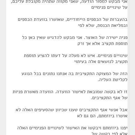
אני מבקש למסור הודעה, שאני מקווה שתהיה מקובלת עליכם,
על שינויים פנימיים
בהעברות של הכספים הייחודיים, שאושרו בוועדת הכספים
ובמליאת הכנסת, שלא לפי
פניה ישירה של האוצר. אני מבקש להדגיש שאין כאן כל
תוספת תקציב אלא אך ורק
שינויים פנימיים. איש לא מעלה על דעתו להציע תוספת
תקציב לנושאים אלה בעיתוי
הזה של המצוקה התקציבית בה אנחנו נתונים בכל הנוגע
לקליטת העליה.
זו לא בקשה שמובאת לאישור הוועדה. הוועדה מאשרת פניות
של אגף התקציבים.
אבל אנשי אגף התקציבים טענו שכיוון שהסעיפים האלה לא
אושרו ביוזמתם, הם גם לא
יפנו ביוזמתם ויבקשו את האישור לשינויים הפנימיים האלה
אלא לפי בקשה של