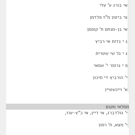
אי בורג ע' עלי
צי ביטון מ"ז פלדמן
אי בן-מנחם ח' קופמן
ג י גדות אי רביץ
ג י גל שי שטרית
פ י גרופר י' שמאי
י' הורביץ די תיכון
א' ויינשטיין
ממלאי מקום
¶
י' גולדברג, אי דיין, אי כ"ץ-עוז,
י' מצא, ח' רמון