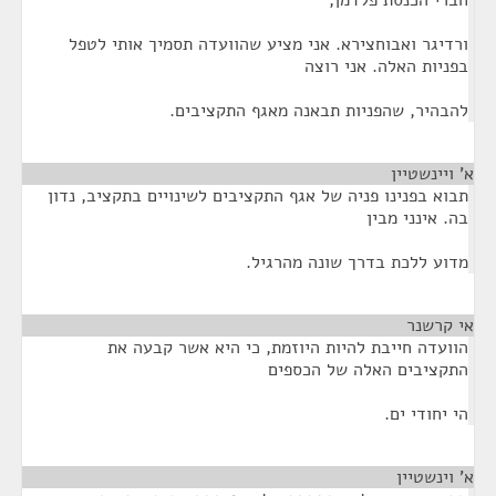
חברי הכנסת פלדמן,
ורדיגר ואבוחצירא. אני מציע שהוועדה תסמיך אותי לטפל
בפניות האלה. אני רוצה
להבהיר, שהפניות תבאנה מאגף התקציבים.
א' ויינשטיין
¶
תבוא בפנינו פניה של אגף התקציבים לשינויים בתקציב, נדון
בה. אינני מבין
מדוע ללכת בדרך שונה מהרגיל.
אי קרשנר
¶
הוועדה חייבת להיות היוזמת, כי היא אשר קבעה את
התקציבים האלה של הכספים
הי יחודי ים.
א' וינשטיין
¶