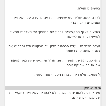
בסעיפים האלה.
לכן הבקשה שלנו היא שתימסר הודעה לוועדה על השינויים
הפנימיים האלה כדי
לאפשר לאגף התקציבים להכין את המסמך על העברות מסעיף
לסעיף ולהביאו לאישור
ועדת הכספים. ועדת הכספים תדון על הבקשה הזו ותחליט אם
לאשר אותה או לדחותה.
זוהי סמכותה של הוועדה. אני חוזר ומדגיש שאין כאן תוספת
של אגורה שחוקה אחת
לתקציב, אלא רק העברות מסעיף אחד לשני.
א' ויינשטיין
¶
אינני רוצה להסכים מראש או לא להסכים לשינויים בתקציבים
של משרדים שאינם