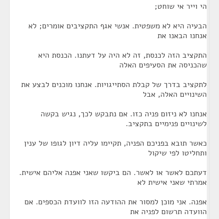
הי וייר אי שוחט;
הבעיה היא לא משפטית. אנשי אגף התקציבים אומרים; לא
אנחנו הבאנו את
התקציב הזה לכנסת, זה לא היה על דעתנו. הכנסת היא
שהכניסה את הסעיפים האלה
לתקציב בדרך של קבלת הסתייגויות. אנחנו מוכנים לבצע את
השינויים האלה, אבל
אנחנו לא ניזום פניה כזו. אם נתבקש לכך, נגיש בקשה
לשינויים פנימיים בתקציב.
כאשר תובא בפניכם הפניה, תקיימו עליה דיון לגופו של ענין
ותחליטו לפי שיקול
דעתכם לאשר או לאשר. הם ביקשו שאני אפנה אליהם אישית.
אמרתי שאני אישית לא
אפנה. אני מוכן למסור את ההודעה הזו לוועדת הכספים. אם
הוועדה תרשום לפניה את