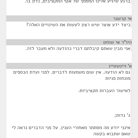
ברגע שיגיע אלינו המסמך של אגף התקציבים, נדון בו.
אי קרשנר
¶
כיצד ידע אוצר שיש רצון לעשות את השינויים האלה?
היו"ר אי שוחט
¶
אני מבין שאתם קיבלתם דברי כהודעה ולא מעבר לזה.
א' ויינשטיין
¶
גם לא הודעה. אין שום משמעות לדברים. לפני ועדת הכספים
מונחות פניות
לאישור העברות תקציביות.
ג' גדות;
אינני יודע מה מסתתר מאחורי הענין. על פני הדברים נראה לי
שאם שתבוא בקשה