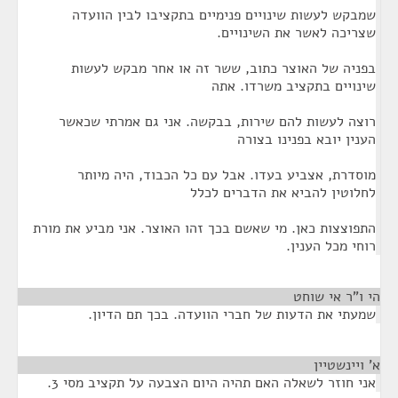
שמבקש לעשות שינויים פנימיים בתקציבו לבין הוועדה
שצריכה לאשר את השינויים.
בפניה של האוצר כתוב, ששר זה או אחר מבקש לעשות
שינויים בתקציב משרדו. אתה
רוצה לעשות להם שירות, בבקשה. אני גם אמרתי שכאשר
הענין יובא בפנינו בצורה
מוסדרת, אצביע בעדו. אבל עם כל הכבוד, היה מיותר
לחלוטין להביא את הדברים לכלל
התפוצצות כאן. מי שאשם בכך זהו האוצר. אני מביע את מורת
רוחי מכל הענין.
הי ו"ר אי שוחט
¶
שמעתי את הדעות של חברי הוועדה. בכך תם הדיון.
א' ויינשטיין
¶
אני חוזר לשאלה האם תהיה היום הצבעה על תקציב מסי 3.