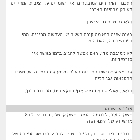
התכנון והמחירים המובטחים ואיך שומרים על יציבות המחירים
לא רק מבחינת הצרכן
אלא גם מבחינת הייצרן.
בעיה שניה היא מה קורה כאשר יש העלאות מחירים, מהי
הפרוצידורה, האם היא
לא מסובכת מדי, האם אפשר להגיב בזמן כאשר אין
סובסידיות.
אני מציע שבשתי הסוגיות האלה נשמע את הנציגה של משרד
החקלאות גבי דליה
הראל, ואולי גם את נציג אגף התקציבים, מר דוד ברוך,
היו"ר אי שוחט
¶
משק החלב, לדוגמה, הוצג כמשק קרטלי, כיוון ש-80%
מהשיווק של הענף הזה
מרוכזים בידי תנובה, ולפיכך צריך לקבוע בצו את התקרה של
מחירי החלב ומוצריו.