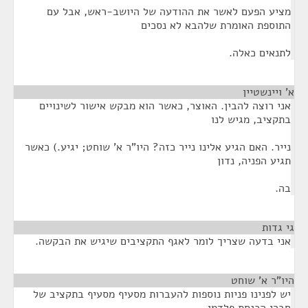
מציע הפעם לאשר את ההודעה של היושב-ראש, אבל עם
התוספת האומרת שלהבא לא נסכים
לתנאים כאלה.
א' ויינשטיין
¶
אני רוצה להבין. האוצר, כאשר הוא מבקש אישור לשינויים
בתקציב, מגיש לנו
נייר. האם הגיע אלינו נייר כזה? היו"ר א' שוחט; יגיע.) כאשר
תגיע הפניה, נדון
בה.
גי גדות
¶
אני בדעה שצריך לומר לאגף התקציבים שיגיש את הבקשה.
היו"ר א' שוחט
¶
יש לפנינו פניות נוספות להעברות מסעיף מסעיף בתקציב של