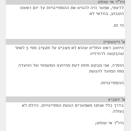
היו"ר אי שוחט
¶
לדעתי, אפשר היה להגיש את ההסתייגויות עד יום ראשון
השבוע, בוודאי לא
הי ום.
א' ויינשטיין
¶
היושב ראש החליט שהוא לא מצביע על תקציב מסי 3 לאחר
שהבקשה לרוויזיה
הוסרה. אני מבקש חוות דעת מהיועץ המשפטי של הוועדה
מחו המועד להגשת
ההסתייגויות.
א' דמביץ
¶
בדרך כלל אנחנו מאפשרים הגשת הסתייגויות. הדלת לא
נעולה.
היו"ר אי שוחט;