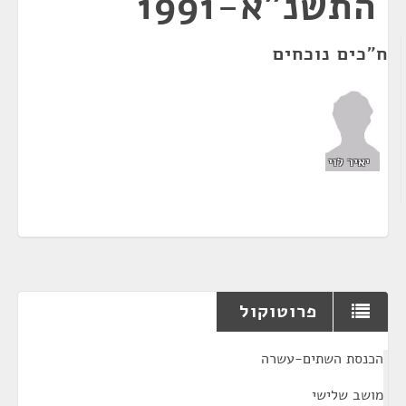
התשנ"א-1991
ח"כים נוכחים
יאיר לוי
פרוטוקול
¶
הכנסת השתים-עשרה
מושב שלישי