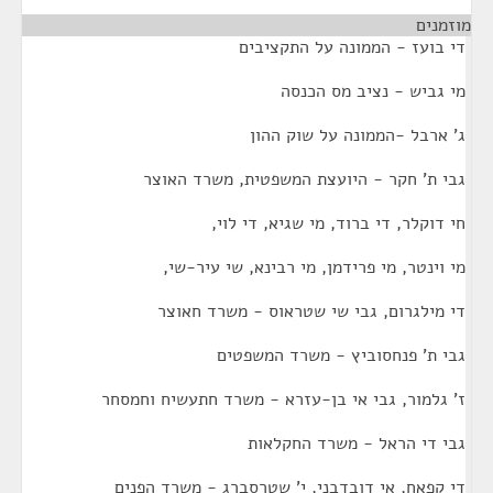
מוזמנים
¶
די בועז - הממונה על התקציבים
מי גביש - נציב מס הכנסה
ג' ארבל -הממונה על שוק ההון
גבי ת' חקר - היועצת המשפטית, משרד האוצר
חי דוקלר, די ברוד, מי שגיא, די לוי,
מי וינטר, מי פרידמן, מי רבינא, שי עיר-שי,
די מילגרום, גבי שי שטראוס - משרד חאוצר
גבי ת' פנחסוביץ - משרד המשפטים
ז' גלמור, גבי אי בן-עזרא - משרד חתעשיח וחמסחר
גבי די הראל - משרד החקלאות
די קפאח, אי דובדבני, י' שטרסברג - משרד הפנים