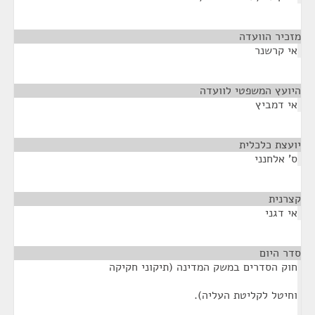
מזכיר הוועדה
¶
אי קרשנר
היועץ המשפטי לוועדה
¶
אי דמביץ
יועצת כלכלית
¶
ס' אלחנני
קצרנית
¶
אי דגני
סדר היום
¶
חוק הסדרים במשק המדינה (תיקוני חקיקה
וחיטל לקליטת העליה).