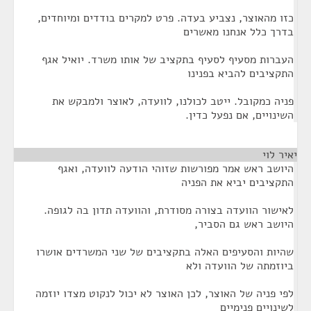
כזו מהאוצר, נצביע בעדה. פרט למקרים בודדים ומיוחדים,
בדרך כלל אנחנו מאשרים
העברות מסעיף לסעיף בתקציב של אותו משרד. יואיל אגף
התקציבים להביא בפנינו
פניה כמקובל. ייטב לכולנו, לוועדה, לאוצר ולמבקש את
השינויים, אם נפעל כדין.
יאיר לוי
¶
היושב ראש אמר מפורשות שזוהי הודעה לוועדה, ואגף
התקציבים יביא את הפניה
לאישור הוועדה בצורה מסודרת, והוועדה תדון בה לגופה.
היושב ראש גם הסביר,
שהיות והסעיפים האלה בתקציבים של שני המשרדים אושרו
ביוזמתה של הוועדה ולא
לפי פניה של האוצר, לכן האוצר לא יכול לנקוט מצדו יוזמה
לשינויים פנימיים