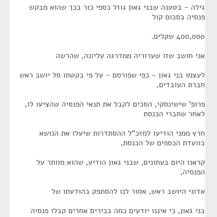
גילה - בטענה שבני גאון גוזל כספי כור בכך שהוא מבקש
פנסיה בסכום קול
400,000 שקלים.
אני חושב שזו שערוריה ממדרגה עליונה, שהרשה
לעצמו בני גאון - כפי שפורסם - על פי בקשתו סל יושב ראש
חברת העובדים,
פרופ' שישינסקי, הסכים לקבל את תנאי הפנסיה שהציעו לו,
לאחר שחברי הכנסת
חרץ ממני הודיעו למזכ"ל ההסתדרות שיעלו את הנושא
בוועדת הכספים של הכנסת,
קראנו היום בעתונים, שבני גאון הודיע, שהוא מוותר על
הפנסיה,
אדוני היושב ראש, אסור לנו להסתפק בהודעתו של
בני גאון, כי איננו יודעים כמה בכירים אחרים קבלו פנסיה