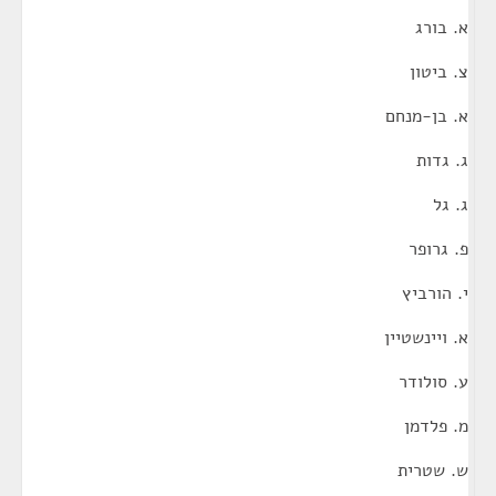
א. בורג
צ. ביטון
א. בן-מנחם
ג. גדות
ג. גל
פ. גרופר
י. הורביץ
א. ויינשטיין
ע. סולודר
מ. פלדמן
ש. שטרית