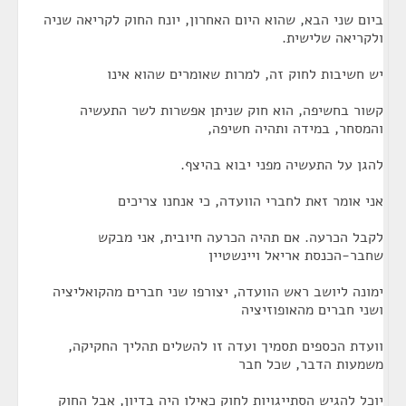
ביום שני הבא, שהוא היום האחרון, יונח החוק לקריאה שניה
ולקריאה שלישית.
יש חשיבות לחוק זה, למרות שאומרים שהוא אינו
קשור בחשיפה, הוא חוק שניתן אפשרות לשר התעשיה
והמסחר, במידה ותהיה חשיפה,
להגן על התעשיה מפני יבוא בהיצף.
אני אומר זאת לחברי הוועדה, כי אנחנו צריכים
לקבל הכרעה. אם תהיה הכרעה חיובית, אני מבקש
שחבר-הכנסת אריאל ויינשטיין
ימונה ליושב ראש הוועדה, יצורפו שני חברים מהקואליציה
ושני חברים מהאופוזיציה
וועדת הכספים תסמיך ועדה זו להשלים תהליך החקיקה,
משמעות הדבר, שכל חבר
יוכל להגיש הסתייגויות לחוק כאילו היה בדיון, אבל החוק