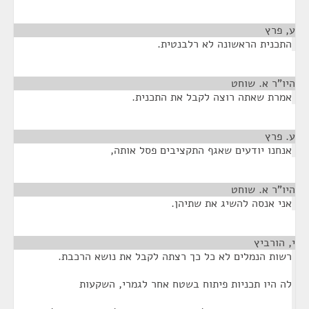
ע, פרץ
¶
התכנית הראשונה לא רלבנטית.
היו"ר א. שוחט
¶
אמרת שאתה רוצה לקבל את התכנית.
ע. פרץ
¶
אנחנו יודעים שאגף התקציבים פסל אותה,
היו"ר א. שוחט
¶
אני אנסה להשיג את שתיהן.
י, הורביץ
¶
רשות הנמלים לא כל כך רצתה לקבל את נושא הרכבת.
לה היו תכניות פיתוח בשטח אחר לגמרי, השקעות