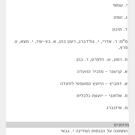
י. שמאי
ג. שפט
ד. תיכון
מ"מ: ר. אדרי, י. גולדברג, רענן כהן, א. כץ-עוז, י. מצא, ע.
פרץ,
ח. רמון, ש. הלפרט, ר. כהן
א. קרשנר - מזכיר הוועדה
א. דמביץ - היועץ המשפטי לוועדה
ס. אלחנני - יועצת כלכלית
מ. איזנברג
מוזמנים
¶
הממונה על הכנסות המדינה י. גבאי