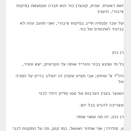
זאת ראשית. שנית, קונצרן כור הוא חברה שנמצאת בפיקוח
ציבורי, והענין
של שכר ופנסיה חייב בפיקוח ציבורי, ואני חושב שזה לא
בניגוד לאינטרס של כור.
רן כהן
כל מי שפגע בכור והוריד אותה על הקרשים, יצא עשיר,
היו"ר א' שוחט; אבי מציע שענין זה ישולב בדיון על הפניה
של
האוצר בענין הערבות של 100 מליון דולר לכור
שצריכה להגיע בכל יום.
רן כהן; זה מה שאני אומר.
ע. סולודר; אני אחזור ואשאל, כמו קטן, מה על התקנות לגבי