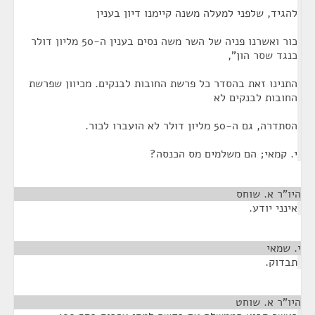
להגיד, שלפני למעלה משנה קיימנו דיון בענין
כור ואשרנו פניה של השר משה נסים בענין ה-50 מליון דולר
כנגד שסר הון",
התנינו זאת בהסדר כל פרשת החובות לבנקים. מכיוון שפרשת
החובות לבנקים לא
הסתדרה, גם ה-50 מליון דולר לא הועברו לכור.
י. קמאי; הם משלמים מס הכנסה?
היו"ר א. שוחס
¶
אינני יודע.
י. שמאי
¶
תבדוק.
היו"ר א. שוחט
¶