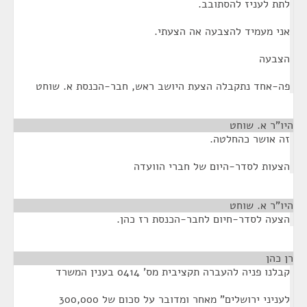
לתת לעניז להסתובב.
אני מעמיד להצבעה אה הצעתי.
הצבעה
פה-אחד נתקבלה הצעת היושב ראש, חבר-הכנסת א. שוחט
היו"ר א. שוחט
¶
זה אושר כהחלטה.
הצעות לסדר-היום של חברי הוועדה
היו"ר א. שוחט
¶
הצעה לסדר-חיום לחבר-הכנסת רז כהן.
רן כהן
¶
קבלנו פניה להעברה תקציבית מס' 0414 בענין המשרד
לעניני ירושלים" מאחר ומדובר על סכום של 300,000