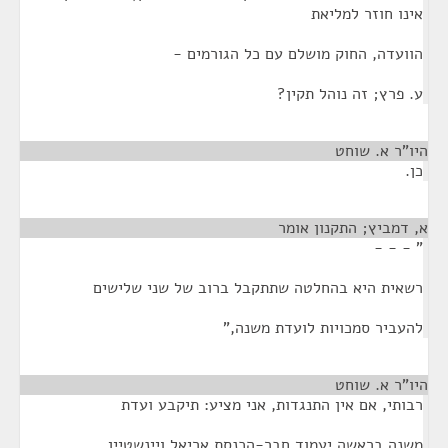
אינו חוזר למליאת
הוועדה, החוק מושלם עם כל הגורמים -
ע. פרץ; זה נוהל תקין?
היו"ר א. שוחט
¶
כן.
א, דמביץ; התקנון אומר
¶
" - - -
רשאית היא בהחלטה שתתקבל ברוב של שני שלישים
להעביר סמכויות לועדת משנה,"
היו"ר א. שוחט
¶
רבותי, אם אין התנגדות, אני מציע: תיקבע ועדת
משנה בראשה יעמוד חבר-הכנסת אריאל ויינשטיין