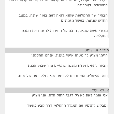
בעבר היה מקובל, שמשרד החקלאות מייצג את החקלאים בפני
הממשלה. לאחרונה
הבהיר שר החקלאות שהוא רואה זאת באור שונה. במצב
החדש שנוצר, כאשר מזמינים
מגזרי משק שונים, חובה על הוועדה להזמין את המגזר
החקלאי.
היר"ר א. שוחט
¶
הייתי מציע לך מטהו אישי בענין. אנחנו החלטנו
הבקר להקים ועדת משנה שתסיים תוך שבוע הכנת
חוק ההיטלים המיוחדים לקריאה שניה ולקריאה שלישית.
א. כץ-עוז
¶
אני אומר זאת לא רק לגבי החוק הזה. אני מציע
ומבקש להזמין את המגזר החקלאי דרך קבע כאשר