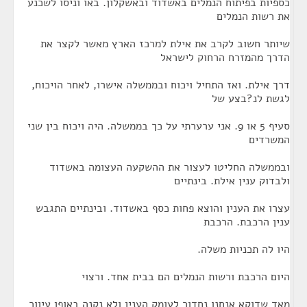
כספיות בפיתוח הנמלים באשדוד ובאשקלון. באו וניסו לשכנע
את רשות הנמלים
שיותר חשוב לקרב את אילת למרכז הארץ מאשר לקצר את
הדרך מהמזרח הרחוק לישראל
דרך אילת. ואז התחיל ויכוח ובממשלה אישרו, לאחר הויכוח,
לגשת לנ?בצע של
סעיף 5 או 9. אני ערערתי על כך בממשלה. היה ויכוח בין שני
המשרדים
ובממשלה החליטו לעצור את ההשקעה העצומה באשדוד
ולבדוק ענין אילת. בינתיים
עצרו את הענין והוצא פחות כסף באשדוד. ובינתיים התגבש
ענין הרכבת. הרכבת
היו לה תכניות משלה.
היום הרכבת ורשות הנמלים הם בבית אחד. ורצוי
מאד שדוקא אנחנו נחדור לעומק הענין ולא נקנה באופן עיוור