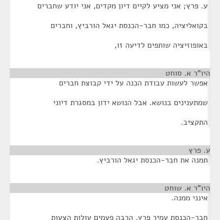
ע. פרץ; אני מציע לקיים דיון מקדים, אני יודע שחברים
בקואליציה, כמו חבר-הכנסת יגאל הורביץ, וחברים
באופוזיציה שותפים לדיעה זו,
היו"ר א. סוחט
¶
אפשר לעשות עבודת הכנה על ידי קבוצת חברים
שמתענינים בנושא. אבל הנושא ידון במסגרת דיוני
התקציב.
ע. פרץ
¶
תמנה את חבר-הכנסת יגאל הורביץ.
היו"ר א. שוחט
¶
אינני ממנה.
חבר-הכנסת עמיר פרץ, הרבה פעמים עולות הצעות