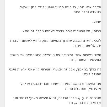
הדבר אינו ניתן, כי ביום רביעי מופיע נגיד בנק ישראל
בוועדה וסדר היום
עמוס.
רבותי, יש אפשרות אחת בלבד לעטות מהלך זה 1היא -
להקים ועדת משנה שתדון בהצעת החוק מחוץ לשעות העבודה
של מליאת הוועדה,
תשב בשעות אחר-הצהרים עם היועצים המשפטיים של משרד
התעשיה והמסחר, גם
זה כרוך במאמץ, אבל זה אפשרי, אמרתי לו שאני אישית אינני
מתנגד לענין.
אני הצעתי שבראש הוועדה יעמוד חבר-הכנסת אריאל
ויינשטיין והוועדה תהיה
מורכבת מ-4-5 חברי הכנסת, והיא תעשה מאמץ לגמור תוך
שבוע הכנת החוק, וכך