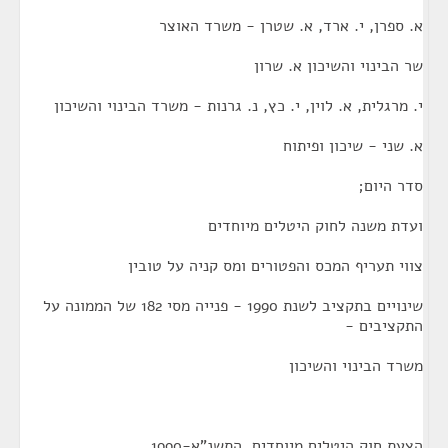
א. ספרן, י. ארד, א. שטרן - משרד האוצר
שר הבינוי והשיכון א. שרון
י. מרגלית, א. לוין, י. כץ, נ. גרנות - משרד הבינוי והשיכון
א. שני - שיכון ופיתוח
סדר היום;
ועדת משנה לחוק היטלים מיוחדים
צווי תעריף המכס והפטורים ומס קניה על טובין
שינויים בתקציב לשנת 1990 - פנייה מסי 182 של הממונה על
התקציבים -
משרד הבינוי והשיכון
הצעת חוק היטלים מיוחדים. התשנ"א-1990