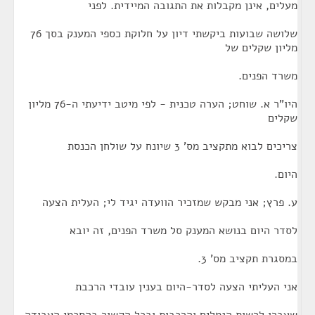
מעלים, אינן מקבלות את התגובה המיידית. לפני
שלושה שבועות ביקשתי דיון על חלוקת כספי המענק בסך 76
מליון שקלים של
משרד הפנים.
היו"ר א. שוחט; הערה טכנית - לפי מיטב ידיעתי ה-76 מליון
שקלים
צריכים לבוא מתקציב מס' 3 שיונח על שולחן הכנסת
היום.
ע. פרץ; אני מבקש שמזכיר הוועדה יגיד לי; העלית הצעה
לסדר היום בנושא המענק סל משרד הפנים, זה יובא
במסגרת תקציב מס' 3.
אני העליתי הצעה לסדר-היום בענין עובדי הרכבת