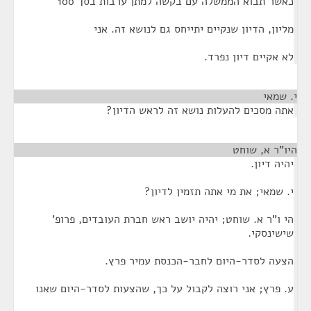
כאשר תבוא הממשלה עם בקשה למתן ערבות בסך 100
מליון, הדיון שנקיים יתייחס גם לנושא זה. אני
לא אקיים דיון נפרד.
י. שמאי
¶
אתה מסכים להעלות נושא זה לראש הדיון?
היו"ר א, שוחט
¶
יהיה דיון.
י. שמאי; את מי אתה תזמין לדיון?
הי ו"ר א. שוחט; יהיה יושב ראש חברת העובדים, פרופ'
שישינסקי.
הצעה לסדר-היום לחבר-הכנסת עמיר פרץ.
ע. פרץ; אני רוצה לקבול על כך, שהצעות לסדר-היום שאנו