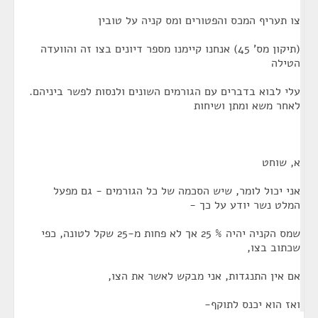
צו תעריף המכס והפטורים ומס קניה על טובין
(תיקון מס' 45) אנחנו קיימנו מספר דיונים בצו זה והוועדה
הטילה
עלי לבוא בדברים עם הגורמים השונים ולנסות לפשר ביניהם.
לאחר משא ומתן ושיחות
א, שוחט
אני יכול לומר, שיש הסכמה של כל הגורמים - גם מפעל
המלט נשר יודע על כך -
שמס הקניה יהיה % 25 אך לא פחות מ-25 שקל לטונה, כפי
שכתוב בצו,
אם אין התנגדות, אני מבקש לאשר את הצו,
ואז הוא יכנס לתוקף-