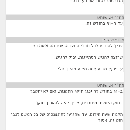
תלוי מתי נגמור אח העבודה"
היו"ר א. שוחט
¶
עד ה-31 בחודש זה.
א. ויינשטיין
¶
צריך להודיע לכל חברי הוועדה, שזו ההחלטה ומי
שרוצה להגיש הסתייגות, יכול להגיש.
ע. פרץ; מדוע אתה מציע מהלך זה?
היו"ר א. שוחט
¶
ב-31 בחודש זה יפוג תוקף התקנות, ואם לא יתקבל
. חוק היטלים מיוחדים, צריך יהיה להאריך תוקף
תקנות שעת חירום, עד שהגיעו לקונצנסוס של כל המשק לגבי
חוק זה, אסור