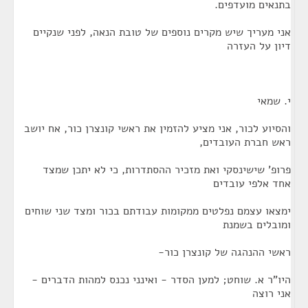
בתנאים מועדפים.
אני מעריך שיש מקרים נוספים של טובת הנאה, לפני שנקיים
דיון על העזרה
י. שמאי
והסיוע לכור, אני מציע להזמין את ראשי קונצרן כור, אח יושב
ראש חברת העובדים,
פרופ' שישינסקי ואת מזכיר ההסתדרות, כי לא יתכן שמצד
אחד אלפי עובדים
ימצאו עצמם נפלטים ממקומות עבודתם בכור ומצד שני שוחים
ומובלים בשמנת
ראשי ההנהגה של קונצרן כור-
היו"ר א. שוחט; למען הסדר - ואינני נכנס למהות הדברים -
אני רוצה