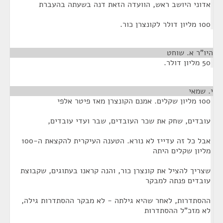
אדוני היושב ראש, הוועדה הזאת דנה בשעתה בהעברת
100 מליון דולר לקונצרן כור.
היו"ר א. שוחט
¶
50 מליון דולר.
י. שמאי
¶
100 מליון שקלים. אמנם הקונצרן מאז פיטר אלפי
עובדים, שחק את שכר העובדים, שבר ועדי עובדים,
אבל כל זה עדייז לא נורא. הטענה העיקרית להקצאת ה-100
מליון שקלים היתה
שצריך להציל את קונצרן כור, והנה קראנו בעתוגים, שקבוצת
עובדים פנתה למבקר
ההסתדרות, לאחר שהיא גילתה - לא מבקר ההסתדרות גילה,
לא מזכ"ל ההסתדרות