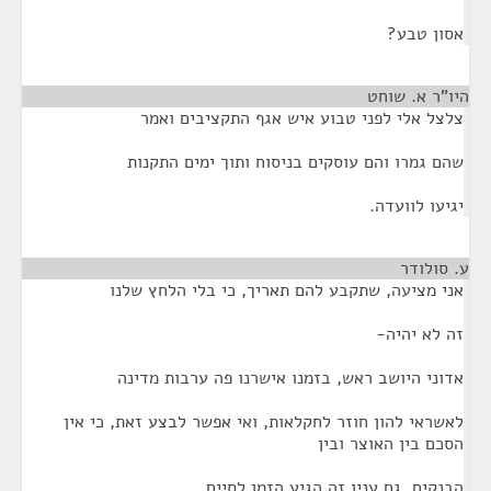
אסון טבע?
היו"ר א. שוחט
¶
צלצל אלי לפני טבוע איש אגף התקציבים ואמר
שהם גמרו והם עוסקים בניסוח ותוך ימים התקנות
יגיעו לוועדה.
ע. סולודר
¶
אני מציעה, שתקבע להם תאריך, כי בלי הלחץ שלנו
זה לא יהיה-
אדוני היושב ראש, בזמנו אישרנו פה ערבות מדינה
לאשראי להון חוזר לחקלאות, ואי אפשר לבצע זאת, כי אין
הסכם בין האוצר ובין
הבנקים. גם ענין זה הגיע הזמן לסיים.