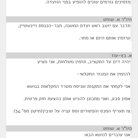
מזמינים גורמים שונים להופיע בפני הוועדה.
היו"ר א. שוחט
¶
תדבר עם יושב ראש ועדת המשנה, חבר-הכנסת ויינשטיין,
שיזמין אותם היום או מחר.
א. כץ-עוז
¶
יהיה דיון על התקציב, תזמין משלחות, אני מציע
להזמין את המגזר החקלאי-
אני לקחתי את התקנות שניסח משרד החקלאות בנושא
אסון סבע, ואני מתכונן להגיש אותן כהצעת חוק פרטית.
צו תעריף המכס והפטורים ומס קניה על טובין(תיקון מס' 54)
היו"ר א. שוחט
¶
אנו עוברים לנושא הבא: