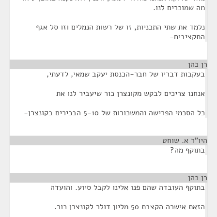
מה שמוכרים לנו.
נלמד את שתי התכניות, זו של רשות הנמלים וזו סל אגף
התקציבים-
רן כהן
¶
בעקבות דבריו של חבר-הכנסת יעקב שמאי, לדעתי,
אנחנו צריכים לבקש מקונצרן כור שיעביר לנו את
כל הסכמי הפרישה והמשכורות של 5-10 הבכירים בקונצרן-
היו"ר א. שוחט
¶
בתוקף מה?
רן כהן
¶
בתוקף העובדה שהם פנו אלינו לקבל סיוע. והועדה
הזאת אישרה הקצבת 50 מליון דולר לקונצרן כור.