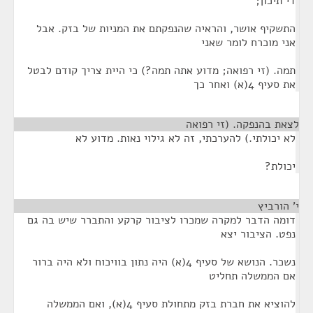
די תיכון;
התשקיף אושר, והראיה שהנפקתם את המניות של בזק. אבל
אני מוכרח לומר שאני
תמה. (זי רפואה; מדוע אתה תמה?) כי היית צריך קודם לבטל
את סעיף 4(א) ואחר כך
לצאת בהנפקה. (זי רפואה
¶
לא יכולתי.) להערכתי, זה לא גילוי נאות. מדוע לא
יכולת?
י' הורביץ
¶
דומה הדבר למקרה שמכרו לציבור קרקע והתברר שיש בה גם
נפט. הציבור יצא
נשכר. הנושא של סעיף 4(א) היה נתון בוויכוח ולא היה ברור
אם הממשלה תחליט
להוציא את חברת בזק מתחולת סעיף 4(א), ואם הממשלה