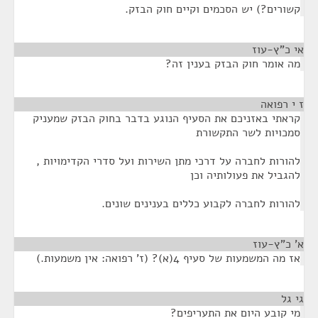
קשורים?) יש הסכמים וקיים חוק הבזק.
אי כ"ץ-עוז
¶
מה אומר חוק הבזק בענין זה?
ז י רפואה
¶
קראתי באזניכם את הסעיף הנוגע בדבר בחוק הבזק שמעניק
סמכויות לשר התקשורת
להורות לחברה על דרכי מתן השירות ועל סדרי הקדימויות ,
להגביל את פעולותיה וכן
להורות לחברה לקבוע כללים בענינים שונים.
א' כ"ץ-עוז
¶
אז מה המשמעות של סעיף 4(א)? (ז' רפואה: אין משמעות.)
גי גל
¶
מי קובע היום את התעריפים?