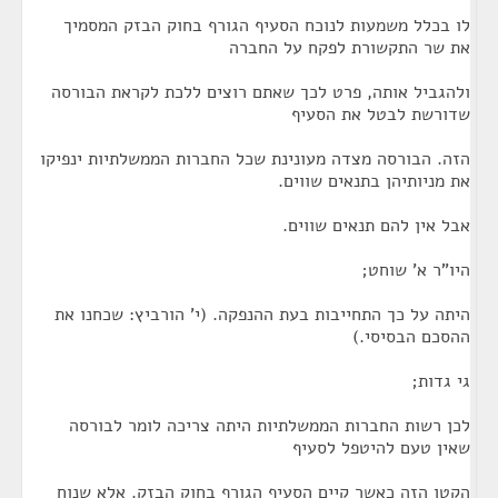
לו בכלל משמעות לנוכח הסעיף הגורף בחוק הבזק המסמיך
את שר התקשורת לפקח על החברה
ולהגביל אותה, פרט לכך שאתם רוצים ללכת לקראת הבורסה
שדורשת לבטל את הסעיף
הזה. הבורסה מצדה מעונינת שכל החברות הממשלתיות ינפיקו
את מניותיהן בתנאים שווים.
אבל אין להם תנאים שווים.
היו"ר א' שוחט;
היתה על כך התחייבות בעת ההנפקה. (י' הורביץ: שכחנו את
ההסכם הבסיסי.)
גי גדות;
לכן רשות החברות הממשלתיות היתה צריכה לומר לבורסה
שאין טעם להיטפל לסעיף
הקטן הזה כאשר קיים הסעיף הגורף בחוק הבזק. אלא שנוח