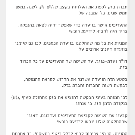
חברת בזק לספוג את העלויות בקצב של2%-3% לשנה במשך
חמש שנים. כל המבנה של
התעריפים אושר בוועדה כדי שאפשר יהיה לצאת בהנפקה.
צריך היה להביא לידיעת רוכשי
המניות את כל מה שהחלטנו בוועדת הכספים. לכן גם קיימנו
בוועדה דיונים ארוכים על
דו"ח ועדת-פוגל, על השיטה של התעריפים על כל הכרוך
בזה.
בקטע הזה הוועדה עשרנה את הדרוש לקראת ההנפקה,
לבקשת רשות החברות וחברת בזק.
לכן תמוהה בעיני הבקשה להוציא את בזק מתחולת סעיף 4(א)
בנקודת הזמן הזו. כי אנחנו
קבענו את השיטה לקביעת התעריפים ועדכונם, דאגנו
שההחלטות שלנו יובאו לידיעת רוכשי
המניות, הן היו צריכות לבוא לכלל ביטוי בתשקיף, כך אמרתם