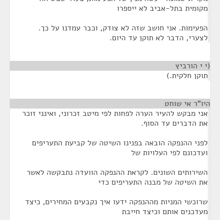
מקומית בתל-אביב לא ייספרו
הפעימות. אני חושב שזה לא צודק, וכבר עמדנו על כך.
לצערי, הדבר לא תוקן עד היום.
(י י הורביץ
¶
תוקן חלקית.)
היו"ר אי שוחט
¶
אני מבקש להעיר הערה לפחות לפי מיטב זכרוני, ואינני זוכר
את הדברים עד הסוף.
לפני ההנפקה הובאה בפנינו השיטה של קביעת התעריפים
ועדכונם לפי העלויות של
השירותים השונים. לקראת ההנפקה הוועדה נתבקשה לאשר
את השיטה של מבנה התעריפים כדי
שרוכשי המניות מההנפקה ידעו איך נקבעים המחירים, כיצד
מעדכנים אותם וכיצד חייבת