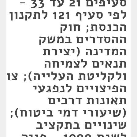
סעיפים 21 עד 33 -
לפי סעיף 121 לתקנון
הכנסת; חוק
ההסדרים במשק
המדינה (יצירת
תנאים לצמיחה
ולקליטת העלייה); צו
הפיצויים לנפגעי
תאונות דרכים
(שיעורי דמי ביטוח);
שינויים בתקציב
לשנת 1990 - פניה