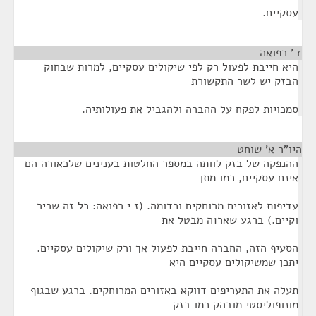
עסקיים.
r ' רפואה
¶
היא חייבת לפעול רק לפי שיקולים עסקיים, למרות שבחוק
הבזק יש לשר התקשורת
סמכויות לפקח על ההברה ולהגביל את פעולותיה.
היו"ר א' שוחט
¶
ההנפקה של בזק לוותה במספר החלטות בענינים שלכאורה הם
אינם עסקיים, כמו מתן
עדיפות לאזורים מרוחקים וכדומה. (ז י רפואה: כל זה שריר
וקיים.) ברגע שאר1ה מבטל את
הסעיף הזה, החברה חייבת לפעול אך ורק שיקולים עסקיים.
יתכן שמשיקולים עסקיים היא
תעלה את התעריפים דווקא באזורים המרוחקים. ברגע שבגוף
מונופוליסטי מובהק כמו בזק