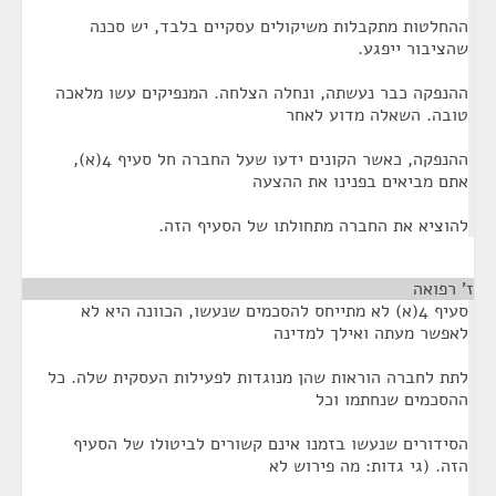
ההחלטות מתקבלות משיקולים עסקיים בלבד, יש סכנה
שהציבור ייפגע.
ההנפקה כבר נעשתה, ונחלה הצלחה. המנפיקים עשו מלאכה
טובה. השאלה מדוע לאחר
ההנפקה, כאשר הקונים ידעו שעל החברה חל סעיף 4(א),
אתם מביאים בפנינו את ההצעה
להוציא את החברה מתחולתו של הסעיף הזה.
ז' רפואה
¶
סעיף 4(א) לא מתייחס להסכמים שנעשו, הכוונה היא לא
לאפשר מעתה ואילך למדינה
לתת לחברה הוראות שהן מנוגדות לפעילות העסקית שלה. כל
ההסכמים שנחתמו וכל
הסידורים שנעשו בזמנו אינם קשורים לביטולו של הסעיף
הזה. (גי גדות: מה פירוש לא