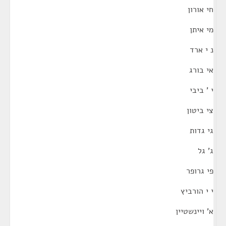
חי אורון
מי איתן
נ י ארד
אי בורג
י ' ביבי
צי ביטון
גי גדות
ג' גל
פי גרופר
י י הורביץ
א' ויינשטיין