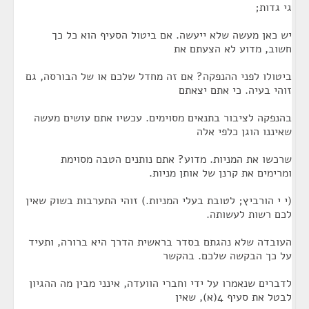
גי גדות;
יש כאן מעשה שלא ייעשה. אם ביטול הסעיף הוא כל כך
חשוב, מדוע לא הצעתם את
ביטולו לפני ההנפקה? אם זה מחדל שלכם או של הבורסה, גם
זוהי בעיה. כי אתם יצאתם
בהנפקה לציבור בתנאים מסוימים. עכשיו אתם עושים מעשה
שאיננו הוגן כלפי אלה
שרכשו את המניות. מדוע? אתם נותנים הטבה מסוימת
ומרימים את קרנן של אותן מניות.
(י י הורביץ; לטובת בעלי המניות.) זוהי התערבות בשוק שאין
לכם רשות לעשותה.
העובדה שלא נהגתם בסדר בראשית הדרך היא ברורה, ותעיד
על כך הבקשה שלכם. בהקשר
לדברים שנאמרו על ידי וחברי הוועדה, אינני מבין מה ההגיון
לבטל את סעיף 4(א), שאין