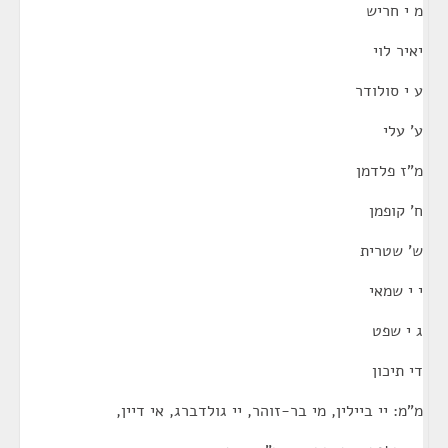
מ י חריש
יאיר לוי
ע י סולודר
ע' עלי
מ"ז פלדמן
ח' קופמן
ש' שטרית
י י שמאי
ג י שפט
די תיכון
מ"מ: יי ביילין, מי בר-זוהר, יי גולדברג, אי דיין,