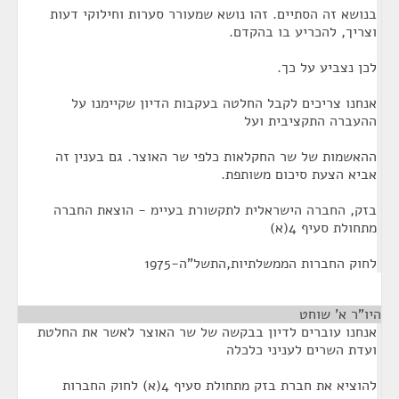
בנושא זה הסתיים. זהו נושא שמעורר סערות וחילוקי דעות
וצריך, להכריע בו בהקדם.
לכן נצביע על כך.
אנחנו צריכים לקבל החלטה בעקבות הדיון שקיימנו על
ההעברה התקציבית ועל
ההאשמות של שר החקלאות כלפי שר האוצר. גם בענין זה
אביא הצעת סיכום משותפת.
בזק, החברה הישראלית לתקשורת בעיימ - הוצאת החברה
מתחולת סעיף 4(א)
לחוק החברות הממשלתיות,התשל"ה-1975
היו"ר א' שוחט
¶
אנחנו עוברים לדיון בבקשה של שר האוצר לאשר את החלטת
ועדת השרים לעניני כלכלה
להוציא את חברת בזק מתחולת סעיף 4(א) לחוק החברות