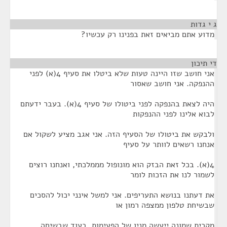
ג י גדות
¶
מדוע אתם מביאים זאת בפנינו רק עכשיו?
די תיכון
¶
אני חושב שזו היינה טעות שלא ביטלו את סעיף 4(א) לפני
ההנפקה. אני חושב שאסור
היה לצאת בהנפקה לפני ביטולו של סעיף 4(א). בעבר ידעתם
לבוא אלינו לפני ההנפקות
ולבקש את ביטולו של הסעיף הזה. אני אגב מציע לשקול אם
אנחנו רשאים לוותר על סעיף
4(א). בכל זאת הבזק הוא מונופול מממלכתי, ואנחנו רוצים
לשמור לנו את הזכות לומר
את דעתנו בנושא התעריפים. אני למשל אינני יכול להסכים
שבשיחת טלפון ממצפה רמון או
מקרית שמונה ייעשה מנין של הפעימות, בעוד שבשיחה