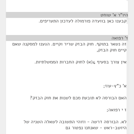
היו"ר א' שוחט
¶
קבענו כאן בוועדה פורמולה לעדכון התעריפים.
ז' רפואה
¶
זה נשאר בתוקף. חוק הבזק שריר וקיים. הגענו למסקנה שאם
קיים חוק הבזק,
אין צורך בסעיף 4(א) לחוק החברות הממשלתיות.
א' כ"ץ-עוז;
האם הבורסה לא תובעת מכם לשנות את חוק הבזק?
ז י רפואה;
לא. הבורסה דרשה - וזוהי התשובה לשאלה השניה של
היושב-ראש - שאנחנו נפטור גם