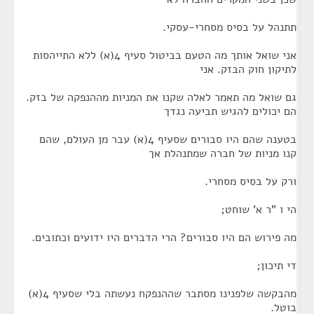
תתנהל על בסיס מסחרי-עסקי.
אני שואל אותך מה הטעם בביטול סעיף 4(א) ללא התייהסות
לתיקון חוק הבזק. אני
גם שואל מה תאמר לאלה שקנו את המניות מההנפקה של בזק.
הם יכולים להגיש תביעה נגדך
בטענה שהם היו סבורים שסעיף 4(א) עבר מן העולם, שהם
קנו מניות של חברה שמתנהלת אך
ורק על בסיס מסחרי.
הי ו "ר א' שוחט;
מה פירוש הם היו סבורים? הרי הדברים היו ידועים וכתובים.
די תיכון;
מהבקשה שלפנינו מסתבר שההנפקח נעשתה בלי שסעיף 4(א)
בוטל.