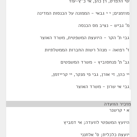
שי הלפרט, רן כהן, אי כ"ץ-עוז
מוזמנים; י י גבאי - הממונה על הכנסות המדינה
מ' גביש - נציב מס הכנסה
גבי ת' הקר - היועצת המשפטית, משרד האוצר
ז' רפואה - מנהל רשות החברות הממשלתיות
גב' ת' פנחסוביץ - משרד המשפטים
יי כהן, זי אורן, גבי פי מנקר, יי קרייזמן,
גבי אי שרון - משרד האוצר
מזכיר הוועדה
¶
א י קרשנר
היועץ המשפטי לוועדה; אי דמביץ
יועצת כלכלית; ס' אלחנני