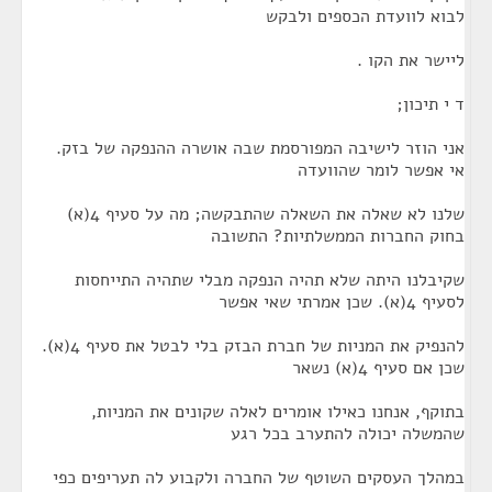
לבוא לוועדת הכספים ולבקש
ליישר את הקו .
ד י תיכון;
אני הוזר לישיבה המפורסמת שבה אושרה ההנפקה של בזק.
אי אפשר לומר שהוועדה
שלנו לא שאלה את השאלה שהתבקשה; מה על סעיף 4(א)
בחוק החברות הממשלתיות? התשובה
שקיבלנו היתה שלא תהיה הנפקה מבלי שתהיה התייחסות
לסעיף 4(א). שכן אמרתי שאי אפשר
להנפיק את המניות של חברת הבזק בלי לבטל את סעיף 4(א).
שכן אם סעיף 4(א) נשאר
בתוקף, אנחנו כאילו אומרים לאלה שקונים את המניות,
שהמשלה יכולה להתערב בכל רגע
במהלך העסקים השוטף של החברה ולקבוע לה תעריפים כפי