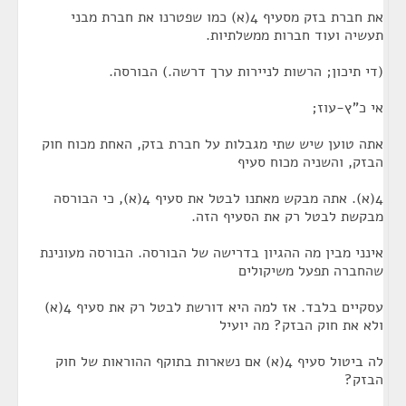
את חברת בזק מסעיף 4(א) כמו שפטרנו את חברת מבני
תעשיה ועוד חברות ממשלתיות.
(די תיכון; הרשות לניירות ערך דרשה.) הבורסה.
אי כ"ץ-עוז;
אתה טוען שיש שתי מגבלות על חברת בזק, האחת מכוח חוק
הבזק, והשניה מכוח סעיף
4(א). אתה מבקש מאתנו לבטל את סעיף 4(א), כי הבורסה
מבקשת לבטל רק את הסעיף הזה.
אינני מבין מה ההגיון בדרישה של הבורסה. הבורסה מעונינת
שהחברה תפעל משיקולים
עסקיים בלבד. אז למה היא דורשת לבטל רק את סעיף 4(א)
ולא את חוק הבזק? מה יועיל
לה ביטול סעיף 4(א) אם נשארות בתוקף ההוראות של חוק
הבזק?