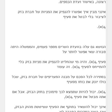
רצונה, באישור ועדת הכספים.
אינני מבין איך אפשרו להנפיק את המניות של חברת בזק
לציבור בלי לבטל את סעיף
4(א).
הנושא גם עלה בוועדת השרים מספר פעמים, והממשלה היתה
סבורה שאי אפשר לוותר על
סעיף 4(א). והיה מי שהחליט להנפיק את מניות בזק בלי
להתייחס לסעיף 4(א). זה עומד
בסתירה לכל הסכם על מבנה התעריפים של חברת בזק, שכל
כולו יונק את כוחו מסעיף
4(א). יכול להיות שתמצא לכך סימוכין בחוק הבזק. אבל אם
אתה מבטל את סעיף 4(א),
אינך יכול להשאיר בתוקף את הסעיף שציטטת מהוק הבזק,
שכן בשני המקרים החברה לא