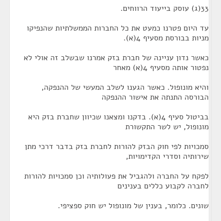
33(ג) עוסק בייעוד הרווחים.
עד היום פטרנו כמעט את כל החברות הממשלתיות שהנפיקו
מניות בבורסת מסעיף 4(א).
כאשר נדון עניינה של חברת בזק אמרנו שבשלב זה אולי לא
נפטור אותה מסעיף 4(א) מאחר
והיא מונופול. כאשר הגענו לשלב המעשי של ההנפקה,
הבורסה התנתה את אישור ההנפקה
בביטול סעיף 4(א). בדקנו ומצאנו שכיוון שחברת בזק היא
מונופול, יש לשר התקשורת
סמכויות לפי חוק הבזק להורות לחברת בזק בדבר דרכי מתן
שירותיה וסדרי הקדימויות,
לפקח על החברה ולהגביל את פעולותיה וכן סמכויות להורות
לחברה לקבוע כללים בענינים
שונים. כלומר, בענין של מונופול יש חוק ספציפי.