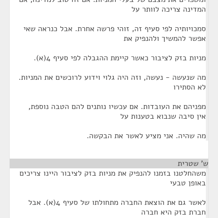
המדינה צריכה לוותר על
סמכויותיה לפי סעיף זה, זוהי פרשה אחרת. אבל כנראה שאי
אפשר להמשיך ולהנפיק את
מניות בזק לציבור כאשר קיימת ההגבלה לפי סעיף 4(א).
מה שנעשה - נעשה, וזה היה גלוי וידוע לרוכשים את המניות.
לא הסתירו
מפניהם את העובדות. אם עכשיו נותנים להם הטבה נוספת,
אין סיבה שנבוא בטענות על
מה שהיה. אני מציע לאשר את הבקשה.
ש' שטרית
¶
משהחלטנו בזמנו להנפיק את מניות בזק לציבור היינו צריכים
באופן טבעי
לאשר גם את הוצאת החברה מתחולתו של סעיף 4(א). אבל
חברת בזק היא חברה