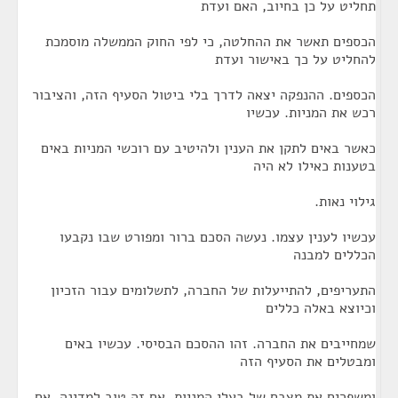
תחליט על כן בחיוב, האם ועדת
הכספים תאשר את ההחלטה, כי לפי החוק הממשלה מוסמכת
להחליט על כך באישור ועדת
הכספים. ההנפקה יצאה לדרך בלי ביטול הסעיף הזה, והציבור
רכש את המניות. עכשיו
כאשר באים לתקן את הענין ולהיטיב עם רוכשי המניות באים
בטענות כאילו לא היה
גילוי נאות.
עכשיו לענין עצמו. נעשה הסכם ברור ומפורט שבו נקבעו
הכללים למבנה
התעריפים, להתייעלות של החברה, לתשלומים עבור הזכיון
וכיוצא באלה כללים
שמחייבים את החברה. זהו ההסכם הבסיסי. עכשיו באים
ומבטלים את הסעיף הזה
ומשפרים את מצבם של בעלי המניות. אם זה טוב למדינה, אם