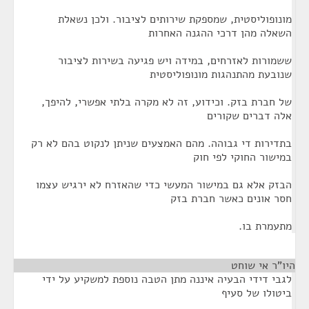
מונופוליסטית, שמספקת שירותים לציבור. ולכן נשאלת
השאלה מהן דרכי ההגנה האחרות
ששמורות לאזרחים, במידה ויש פגיעה בשירות לציבור
שנובעת מהתנהגות מונופוליסטית
של חברת בזק. וכידוע, זה לא מקרה בלתי אפשרי, להיפך,
אלה דברים שקורים
בתדירות די גבוהה. מהם האמצעים שניתן לנקוט בהם לא רק
במישור החוקי לפי חוק
הבזק אלא גם במישור המעשי כדי שהאזרח לא ירגיש עצמו
חסר אונים כאשר חברת בזק
מתעמרת בו.
היו"ר אי שוחט
¶
לגבי דידי הבעיה איננה מתן הטבה נוספת למשקיע על ידי
ביטולו של סעיף