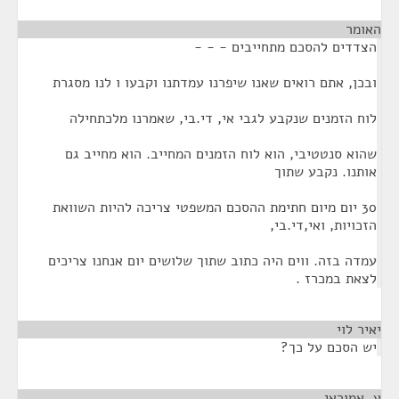
האומר
¶
הצדדים להסכם מתחייבים - - -
ובכן, אתם רואים שאנו שיפרנו עמדתנו וקבעו ו לנו מסגרת
לוח הזמנים שנקבע לגבי אי, די.בי, שאמרנו מלכתחילה
שהוא סנטטיבי, הוא לוח הזמנים המחייב. הוא מחייב גם
אותנו. נקבע שתוך
30 יום מיום חתימת ההסכם המשפטי צריכה להיות השוואת
הזכויות, ואי,די.בי,
עמדה בזה. ווים היה כתוב שתוך שלושים יום אנחנו צריכים
לצאת במכרז .
יאיר לוי
¶
יש הסכם על כך?
ע. אמוראי
¶