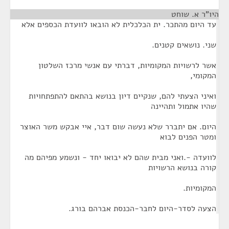
היו"ר א. שוחט
¶
עד היום מהתכר. ית הכלכלית לא הובאו לוועדת הכספים אלא
שני. נושאים קטנים.
אשר לרשויות המקומיות, דברתי עם אנשי מרכז השלטון
המקומי,
ואיני הצעתי להם, שנקיים דיון בנושא בהתאם להתפתחויות
שהיו אתמול ותהיינה
היום. אם יתברר שלא נעשה שום דבר, איי אבקש משר האוצר
ומטר הפנים לבוא
לוועדה -.ואני מבית שהם לא יבואו יחד - ונשמע מפיהם מה
קורה בנושא הרשויות
המקומיות.
הצעה לסדר-היום לחבר-הכנסת אברהם בורג.