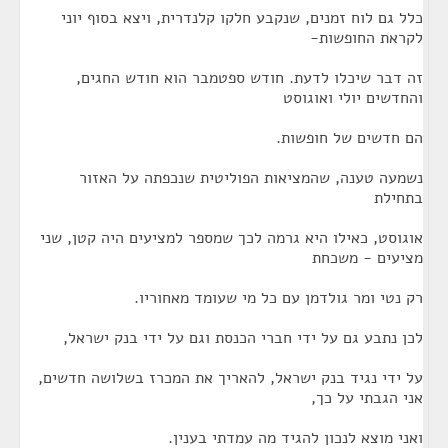
כלל גם לוח זמנים, שנקבע חלקו קלנדרית, ויצא בסוף יוני
לקראת החופשות-
זה דבר שיכלו לדעת. חודש ספטמבר הוא חודש החגים,
והחדשים יולי ואוגוסט
הם חדשים של חופשות.
נשמעה טענה, שהמציאות הפוליטית שנכפתה על האזור
בתחילת
אוגוסט, כאילו היא גרמה לכך שמספר למציעים היה קטן, שני
מציעים - משכחת
רק נטי ומר גולדמן עם כל מי שעומד מאחוריו.
לכן נתבע גם על ידי חברי הכנסת וגם על ידי בנק ישראל,
על ידי נגיד בנק ישראל, להאריך את המכרז בשלושה חדשים,
אני הגבתי על כך,
ואני מוצא לנכון להגיד מה עמדתי בענין.