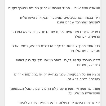
השאלה השלישית - תמיד אמרתי שברגע מסויים נצטרך לקיים
דיון בכנמה אנו מסכימים שתימכר הבנקאות הישראלית
לאנשים שהמרכז שלהם איננו
בארץ. אינני רואה טעם לקיים את הדיון לאחר שיצא המכרז
הראשון. אם הולך
בנק אחד מתוך שלושת הבנקים הגדולים החוצה, ניחא. אבל
מה יקרה עם גולדמן
יזכה במכרז על אי,די,בי, ומחר מישהו ילך על בנק לאומי
לישראל, ואנחנו
נמצא את כל הבנקאות שלנו בניו-יורק או במקומות אחרים
בעולם? נדמה לי שגם
אתה, מר אמוראי, אמרת שזה לא החלום שלך, שכל הבנקאות
הישראלית תישלט על
ידי גורמים היושבים בעולם. ברגע מסויים צריכה להיות