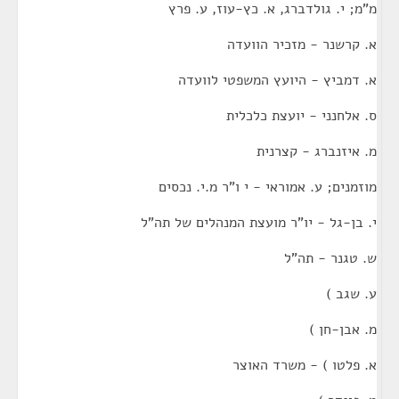
מ"מ; י. גולדברג, א. כץ-עוז, ע. פרץ
א. קרשנר - מזכיר הוועדה
א. דמביץ - היועץ המשפטי לוועדה
ס. אלחנני - יועצת כלכלית
מ. איזנברג - קצרנית
מוזמנים; ע. אמוראי - י ו"ר מ.י. נכסים
י. בן-גל - יו"ר מועצת המנהלים של תה"ל
ש. טגנר - תה"ל
ע. שגב )
מ. אבן-חן )
א. פלטו ) - משרד האוצר