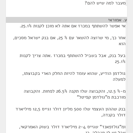
מעבר למה שיש להם?
ע. אמוראי
¶
אי אפשר להשתתף במכרז אם אתה לא מוכן לקנות 25.1%.
אחר כך, מי שרוצה להשאר עם % 25, אם בנק ישראל מסכים,
הוא
בעל בנק, אבל בשביל להשתתף במכרז .אתה צריך לקנות
25.1%
גולדמן הודיע, שהוא עומד להיות החלק הארי בקבוצתו,
למעלה
מ-% 12.5, והקבוצה שלו תקנה 26.5% לפחות. והקבוצה
מורכבת מ"גולדמן קפיטל"
בנק שההון העצמי שלו 500 מליון דולר וגייס 12,5 מיליארד
דולר בקנדה,
ומ"גולזפאנד" שגייס 2-4 מיליארד דולר בשוק האמרקאי,
אבל יש לו מגבלה, כי