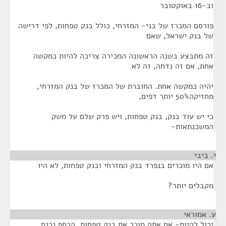
וב-16 באוקטובר
פורסם המכרז של בני- המזרחי, כולל בנק טפחות, לפי דרישה
של בנק ישראל, שאם
זה מתבצע בשנה הראשונה המכירה צריכה להיות כמקשה
אחת, אם זה נדחה, זה לא
יהיה כמקשה אחת. החוברת של המכרז של בנק המזרחי,
מחזיקה50% יותר דפים,
כי יש עוד בנק, בנק טפחות, ויש פרק שלם על משק
המשכנתאות-
י. ביבי
¶
אם היו מוכרים בנפרד בנק המזרחי ובנק טפחות, לא היו
מקבלים יותר?
ע. אמוראי
¶
יכול להיות- אם אתה מוכר את בנק טפחות, הכסף נכנס