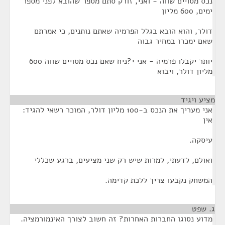
נכס מסויים שווה - ואני, זורק סתם מספר שהובא לפני מספר
ימים, 600 מליון
דולר, והוא הובא בגלל הפרמיה שאתם נותנים, כי אמרתם
שאם ימכרו במחיר גבוה
יותר יקבלו פרמיה - אני י?ניח שאם נכס מסויים שווה 600
מליון דולר, ויבוא
מציע ויגיד
¶
אני מעריך את הנכס ב-100 מליון דולר, המוכר רשאי להגיד:
אין
עיסקה.
ואולם, לדעתי, למרות שיש רק שני מציעים, ברגע שכללי
המשחק נקבעו צריך ללכת קדימה.
ג. שפט
¶
מדוע נסוגו החברות האחרות? זה חשוב לצורך האינמורמציה.