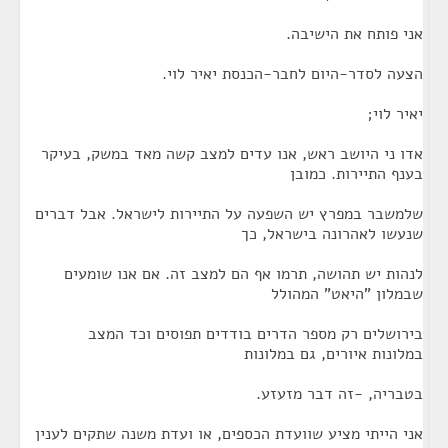
אני פותח את הישיבה.
הצעה לסדר-היום לחבר-הכנסת יאיר לוי.
יאיר לוי;
אדו ני היושב ראש, אנו עדים למצב קשה מאד במשק, בעיקר
בענף התיירות. כמובן
שלמשבר במפרץ יש השפעה על התיירות לישראל. אבל דברים
שנעשו לאהרונה בישראל, כך
לנהות יש תהושה, תרמו אף הם למצב זה. אם אנו שומעים
שבמלון "היאט" המהולל
בירושלים רק מספר הדרים בודדים תפוסים וכד המצב
במלונות איורים, גם במלונות
בטבריה, -זה דבר מזעזע.
אני הייתי מציע שוועדת הכספים, או ועדת משנה שתקים לענין