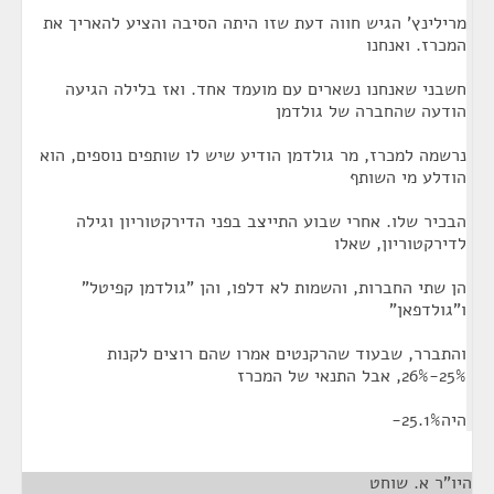
מרילינץ' הגיש חווה דעת שזו היתה הסיבה והציע להאריך את
המכרז. ואנחנו
חשבני שאנחנו נשארים עם מועמד אחד. ואז בלילה הגיעה
הודעה שהחברה של גולדמן
נרשמה למכרז, מר גולדמן הודיע שיש לו שותפים נוספים, הוא
הודלע מי השותף
הבכיר שלו. אחרי שבוע התייצב בפני הדירקטוריון וגילה
לדירקטוריון, שאלו
הן שתי החברות, והשמות לא דלפו, והן "גולדמן קפיטל"
ו"גולדפאן"
והתברר, שבעוד שהרקנטים אמרו שהם רוצים לקנות
25%-26%, אבל התנאי של המכרז
היה25.1%-
היו"ר א. שוחט
¶