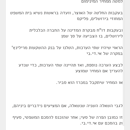
למטה ממחיר המינימום
בעקבות החלטה של האוצר, וועדה בראשות נשיא בית המשפט
המחוזי בירושלים, פליקס
ובעקבות דו"ח מבקרת המדינה על החברה הכלכלית
לירושלים, בו הצביעה על סך שמן
הראוי שיהיו שתי הערכות, הטלנו על בנק ההשקעות מרילינץ'
במקרה של אי.די.בי
לבצע הערכה נוספת, ואז תהיינה שתי הערכות, כדי שנדע
להעריך אם המחיר שמוצע
או המחיר שיתקבל במכרז הוא סביר.
לגבי השאלה השניה שנשאלה, אם המציעים נידברים ביניהם,
זו כמובן הפרה של סעי; אחר שהוכנס להסכם המשפטי, סעיף
21 בהסכם עם אי.די.בי.