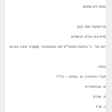
נוסח לא מתוקן
פרוטוקול מסי 303
מישיבת ועדת הכספים
יום שני. ג' בחשון התשנ"א (22 באוקטובר 1990)1 שעה 00;10
נכחו;
חברי הוועדה; א. שוחט - היו"ר
א. אבוחצירא
ח. אורון
נ. ארד