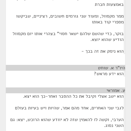
באמצעות חברת
ממר מקסוול, ומעוד שני גורמים חשובים, רציניים, שביקשו
מספרי קוד באותו
בוקר, כדי שהשם שלהם ישאר חסוי" בצהרי אותו יום מקסוול
הודיע שהוא יוצא.
הוא נימק את זה בכך -
היו"ר א. שוחט
¶
הוא ידע מראש?
ע. אמוראי
¶
הוא ישב אצלי וקיבל את כל ההסבר ואחר-כך הוא יצא.
לגבי שני האחרים, אחד מהם אמר, שהיות ויש בעיות בעולם
הערבי, וקשה לו להאמין שזה לא יוודע שהוא הרוכש, יצא: גם
השני נסוג.