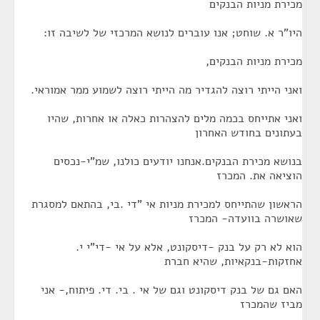
מכירת מניות הבנקים
היו"ר א. שוחט; אנו עוברים לנושא המרכזי של לשיבה זו:
מכירת מניות הבנקים,
ואני הייתי רוצה להגדיר מה הייתי רוצה לשמוע ממר אמוראי.
ואני אתייחס בכמה מלים להצהרות כאלה או אחרות, שהיו
בעתונים בחודש האחרון
בנושא מכירת הבנקים.אנחנו יודעים כולנו, שמ"י-נכסים
הוציאה את. המכרז
הראשון שהתייחס למכירת מניות אי "די .בי, בהתאם למסגרת
שאושרה בוועדה- המכרז
הוא לא רק על בנק -דיסקונט, אלא על אי -די"י י.
אחזקות-בנקאיות, שהיא חברת
האם גם של בנק דיסקונט וגם של אי . בי. די. פיתוח,- אני
מביז שהמכרז