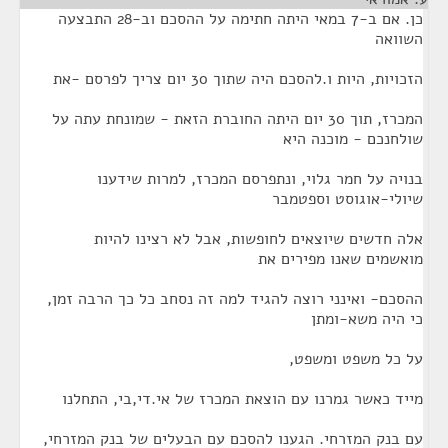
כן. אם ב-7 במאי היתה חתימה על ההסכם וב-28 התבצעה
השוואה
הזכויות, היות ו.להסכם היה שתוך 30 יום צריך לפרסם -את
המכרז, תוך 30 יום היתה החוברת הזאת - שמונחת עתה על
שולחנכם - מוכנה היא
בנויה על חמר גלוי, ונתפרסם המכרז, למרות שידענו
שיולי-אוגוסט וספטמבר
אלה חדשים שיוצאים לחופשות, אבל לא רצינו להיות
מואשמים שאנו מפירים את
ההסכם- ואינני רוצה להגיד למה זה נסחב כל כך הרבה זמן,
כי היה משא-ומתן
על כל משפט ומשפט,
מייד כאשר גמרנו עם הוצאת המכרז של אי.די,בי, התחלנו
עם בנק המזרחי. הגענו להסכם עם הבעלים של בנק המזרחי,