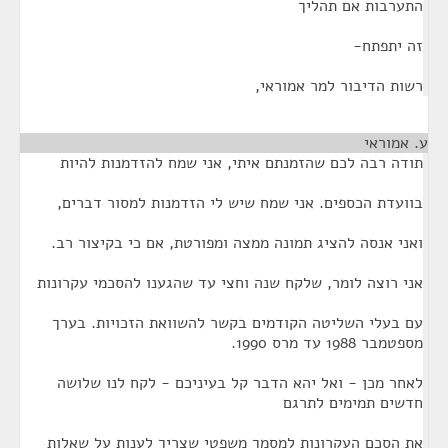
התערבות אם תהליך
זה יתפתח-
רשות הדיבור למר אמוראי,
ע. אמוראי
¶
תודה רבה לכם שהזמנתם איתי, אני שמח להזדמנות להיות
בוועדת הכספים. אני שמח שיש לי הזדמנות למסור דברים,
ואני אנסה להציג תמונה ממצה ומפורטת, אם כי בקיצור רב.
אני רוצה לומר, שלקח שנה וחצי עד שהגענו להסכמי עקרונות
עם בעלי השליטה הקודמים בקשר להשוואת הזכויות. בערך
מספטמבר 1988 עד מרס 1990.
לאחר מכן - ואל יהא הדבר קל בעיניכם - לקח לנו שלושה
חדשים תמימים לתרגם
את הסכם העקרונות למסמך משפטי שצריך לענות על שאלות