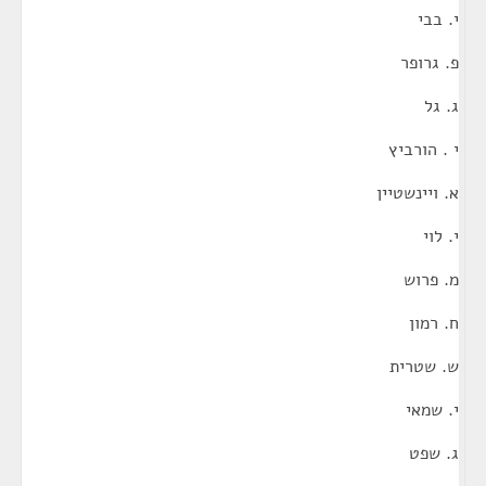
י. בבי
פ. גרופר
ג. גל
י . הורביץ
א. ויינשטיין
י. לוי
מ. פרוש
ח. רמון
ש. שטרית
י. שמאי
ג. שפט