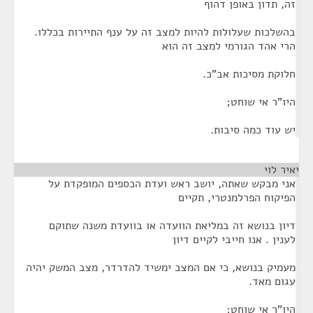
זה, תדון באופן דהוף
בהשלכות שעלולות להיות למצב זה על ענף התיירות בכללו.
הרי אהד הגורמי למצב זה הוא
חלוקת מסיכות אב"כ.
היו"ר אי שוחט;
יש עוד כמה סיבות.
יאיר לוי
אני מבקש שאתה, יושב ראש ועדת הכספים המופקדת על
הפיקוח הפרלמנטרי, תקיים
דיון בנושא זה במליאת הוועדה או בוועדת משנה שתוקם
לענין . אנו חייבי לקיים דיון
מעמיק בנושא, כי אם המצב ימשיד להדרדר, מצב המשק יהיה
עגום מאד.
היו"ר אי שוחט;