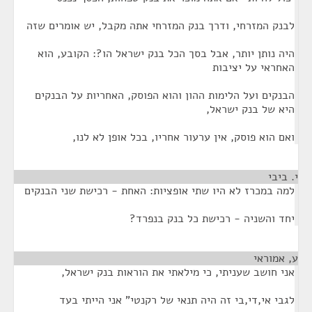
לבנק המזרחי, ודרך בנק המזרחי אתה מקבל, יש אומרים שזה
היה נותן יותר, אבל בסך הכל בנק ישראל הו?: הקובע, הוא
האחראי על יציבות
הבנקים ועל הלימות ההון והוא הפוסק, האחריות על הבנקים
היא של בנק ישראל,
ואם הוא פוסק, אין ערעור אחריו, בכל אופן לא לנו,
י. ביבי
¶
למה במכרז לא היו שתי אופציות: האחת - רכישת שני הבנקים
יחד והשניה - רכישת כל בנק בנפרד?
ע, אמוראי
¶
אני חושב שעניתי, כי מילאתי את הוראות בנק ישראל,
לגבי אי,די,בי זה היה תנאי של רקנטי" אני הייתי בעד