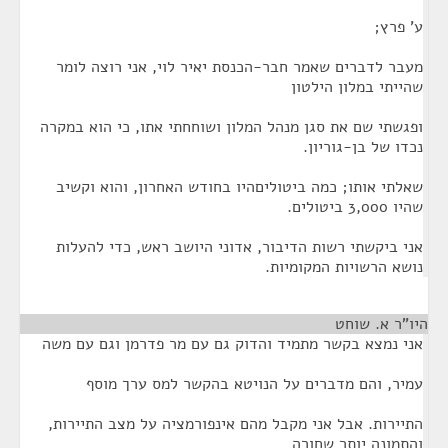
ע' פרץ;
מעבר לדברים שאמר חבר-הכנסת יאיר לוי, אני רוצה לומר
שהייתי במלון הילטון
ופגשתי שם את סגן מנהל המלון ושוחחתי אתו, כי הוא במקרה
נכדו של בן-גוריון.
שאלתי אותו; כמה ביטוליםהיו בחודש האחרון, והוא וקשיב
שהיו 3,000 ביטולים.
אני ביקשתי רשות הדיבור, אדוני היושב ראש, כדי להעלות
נושא הרשויות המקומיות.
היו"ר א. שוחט
¶
אני נמצא בקשר מתמיד והדוק גם עם מר פדרמן וגם עם משה
עמיר, והם מדברים על הנויטא בהקשר למס ערך מוסף
התיירות. אבל אני מקבל מהם אינפורמציה על מצב התיירות,
והתמונה יותר שחורה