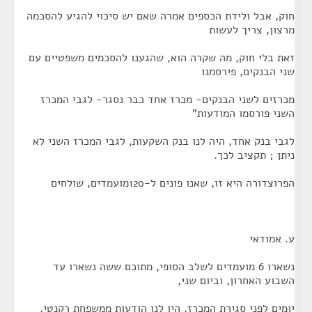
חוק, אבל ולידת הכספים אמרה שאם יש סיכוי להגיע להסכמה
מרצון, צריך לעשות
זאת בלי חוק, מה שקרה הוא, שהגענו להסכמים משפטיים עם
שני הבנקים, פירסמנו
מכרזים לשני הבנקים- מכרז אחד כבר נסגר- לגבי המכרז
השני פורסמו המודעות"
לגבי בנק אחד, היה לנו בנק השקעות, לגבי המכרז השני לא
ניתן ; תקציב לכך.
הפרוצדורה היא זו, שאנו פונים ל-120מועמדים, שולחים
ע. אמודאי
נשארו 6 מועמדים לשלב הסופי, מתוכם ששה נשארו עד
השבוע האחרון, וביום שני,
יומים לפני סגירת המכרז, היו לנו הודעות ממשפחת רקנטי,