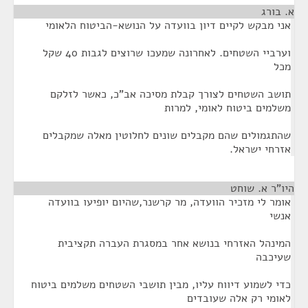
א. בורג
¶
אני מבקש לקיים דיון בוועדה על הנושא-הביטוח הלאומי
וערביי השטחים. לאחרונה שמעכו שרוצים לגבות 40 שקל
מכל
תושב השטחים לצורך קבלת מסיכה אב"כ, כאשר לזלקם
משלמים ביטוח לאומי, למרות
שהתגמולים שהם מקבלים שונים לחלוטין מאלה שמקבלים
אזרחי ישראל.
היו"ר א. שוחט
¶
אומר לי מזכיר הוועדה, מר קרשנר,שהיום יופיעו בוועדה
אנשי
המינהל האזרחי בנושא אחר במסגרת העברה תקציבית
שעיכבה
כדי לשמוע דיווח עליו, מבין תושבי השטחים משלמים ביטוח
לאומי רק אלה שעובדים