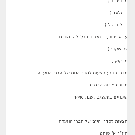
מ. פינדר )
נ. גלעד )
ר. לובנטל }
ע. אבירם } - משרד הכלכלה והתכנון
ש. שקדי )
מ. קוק }
סדר-היום; הצעות לסדר היום של הברי הוועדה
מכירת מניות הבנקים
שינויים בתקציב לשנת 1990
הצעות לסדר-היום של חברי הוועדה
היו"ר א' שוחט;