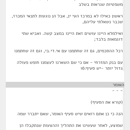
משפטיות שנראות בשלב
ראשון כאילו לא במרכז העי ין, אבל הן נוגעות לתנאי המכרז,
שכבר נשאלתי עליהם,
ואילמלא היינו עושים זאת היינו במצב קשה. ואביא שתי
דוגמאות בלבד;
רכל ההסכמים, גם זה שחתמנו עם אי.די.בי, וגם זה שחתמנו
עם בנק המזרחי - אם כי שם השארנו לעצמנו חופש פעולה
גדול יותר -יש סעיף:16
האומר
¶
- - -
(קורא את הסעיף)
הנה כי כן אתם רואים שיש סעיף האומר, שאם יתברר שמה
שמוצע, לאחר שעשינו את התהליך וההצעות שנתקבלו הן