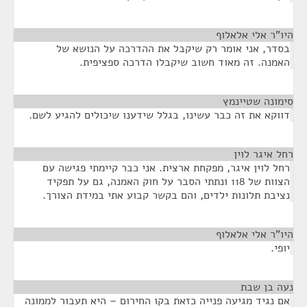
היו"ר אלי אלאלוף
¶
בסדר, אני אומר רק שיקבל את ההדרכה על הנושא של
האמנה. זה מאוד חשוב שיקבלו הדרכה ספציפית.
סימונה שטיינמץ
¶
דווקא את זה כבר עשינו, בגלל שידענו שיכולים להגיע לשם.
רחל איגר לוין
¶
רחל לוין איגר, מפקחת ארצית. אני כבר קיימתי פגישה עם
הצוות של 118 ונתתי הסבר על חוק האמנה, גם על תפקיד
נציבת תלונות ילדים, והם בקשר קבוע אתי במידת הצורך.
היו"ר אלי אלאלוף
¶
יופי.
נעה בן שבת
¶
אם נגיד מגיעה פנייה כזאת בקו החירום – היא תעבור לממונה