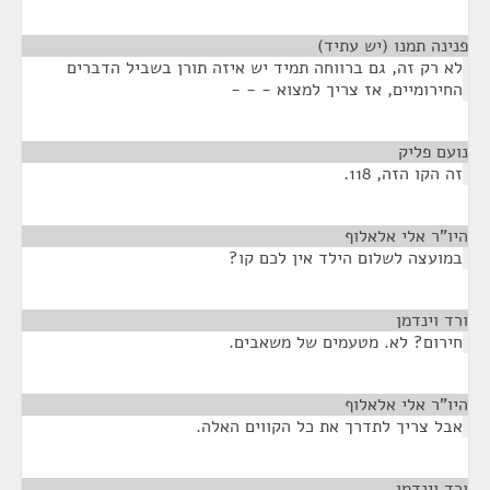
פנינה תמנו (יש עתיד)
¶
לא רק זה, גם ברווחה תמיד יש איזה תורן בשביל הדברים
החירומיים, אז צריך למצוא - - -
נועם פליק
¶
זה הקו הזה, 118.
היו"ר אלי אלאלוף
¶
במועצה לשלום הילד אין לכם קו?
ורד וינדמן
¶
חירום? לא. מטעמים של משאבים.
היו"ר אלי אלאלוף
¶
אבל צריך לתדרך את כל הקווים האלה.
ורד וינדמן
¶