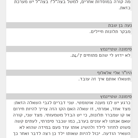
מה קורה במוסדות אחרים, למשל בצה"ל? בצה"ל יש מערכת
כזאת.
נעה בן שבת
¶
מבקר תלונות חיילים.
סימונה שטיינמץ
¶
לא ידוע לי שהם פתוחים 24/7.
היו"ר אלי אלאלוף
¶
תשאלו אותם איך זה עובד.
סימונה שטיינמץ
¶
כרגע יש לנו מענה אוטומטי. שני דברים לגבי השאלה הזאת:
מצד אחד, אמרתי, זו שאלה האם הקו הזה צריך להיות חירום
או קו שמברר תלונות, כי יש הבדל משמעותי. מצד שני, קורה
שאם אנחנו לא עונים בערב, כמו שכבר סיפרתי, לעתים קשה
פשוט לחזור לילד ולהשיג אותו עוד פעם במידה שהוא לא
השאיר הודעה. יכול להיות שאותו ילד כן רצה לדבר ואחר כך