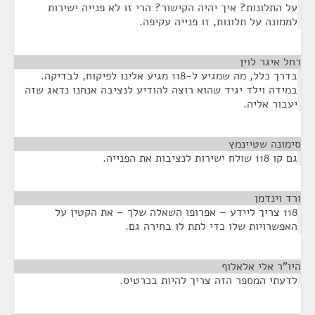
על התלונות? איך יהיה הקישור? הרי זו לא פנייה ישירות
לממונה על תלונות, זו פנייה עקיפה.
רחל איגר לוין
¶
בדרך כלל, מה שמגיע ל-118 מגיע אלינו לפיקוח, לבדיקה.
במידה וילד יגיד שהוא רוצה להודיע לנציבה אנחנו נדאג שזה
יעבור אליה.
סימונה שטיינמץ
¶
גם קו 118 שולח ישירות לנציבות את הפנייה.
ורד וינדמן
¶
118 צריך ליידע – אפרופו השאלה שלך – את הקטין על
האפשרויות שלו כדי לתת לו בחירה גם.
היו"ר אלי אלאלוף
¶
לדעתי המספר הזה צריך להיות בכרטיס.