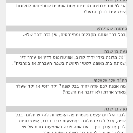
אז לפחות מבחינת מדיניות אתם אומרים שתתייחסו לתלונות
שמגיעים בדרך הזאת?
סימונה שטיינמץ
¶
בכל דרך אנחנו מקבלים ומתייחסים, אין כזה דבר שלא.
נעה בן שבת
¶
"(ו) תלונה בידי ידיד קרוב, אפוטרופוס לדין או עורך דין
שמינה בית משפט לקטין תיעשה בשפה העברית או בערבית".
היו"ר אלי אלאלוף
¶
מה אכפת לכם שזה יהיה בכל שפה? ילד רוסי או ילד שעלה
מארץ אחרת ולא דובר את השפה?
נעה בן שבת
¶
לגבי הילדים עצמם נשמרת פה האפשרות להגיש תלונה בכל
שפה, אבל לגבי התלונה באמצעות ידיד קרוב, אפוטרופוס
לדין או עורך דין – אם אתה פונה באמצעות גורם שלישי –
התלונה צריכה להיות רק בשתי השפות האלה.