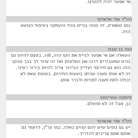
אי אפשר יהיה להשיגו.
היו"ר אלי אלאלוף
¶
כמו שאמרת, זה שווה בניית נוהל והעמקה בטיפול הנושא
הזה.
נעה בן שבת
¶
השאלה אם אי אפשר לגייס את הקו הזה, 118, בעצם להיות גם
גורם שמעבירים דרכו את התלונות ואז זה עוזר לך בכך שהקו
הזה הוא גם חירומי ועדיין הבירור צריך להיות בירור רציני.
זה לא אותו מענה שניתן בשעות החירום, בשעות שאת לא
יכולה לתת מענה לפניות ולברר אותן.
סימונה שטיינמץ
¶
כן, אבל זה לא מושלם.
היו"ר אלי אלאלוף
¶
יש גם גופים שיש להם קווים כאלה, כמו ער"ן, לדעתי גם
אותם אתם צריכים להדריך.