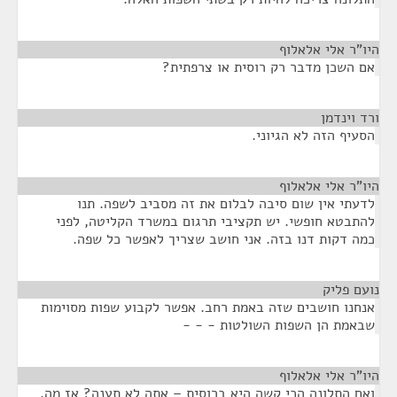
היו"ר אלי אלאלוף
¶
אם השכן מדבר רק רוסית או צרפתית?
ורד וינדמן
¶
הסעיף הזה לא הגיוני.
היו"ר אלי אלאלוף
¶
לדעתי אין שום סיבה לבלום את זה מסביב לשפה. תנו
להתבטא חופשי. יש תקציבי תרגום במשרד הקליטה, לפני
כמה דקות דנו בזה. אני חושב שצריך לאפשר כל שפה.
נועם פליק
¶
אנחנו חושבים שזה באמת רחב. אפשר לקבוע שפות מסוימות
שבאמת הן השפות השולטות - - -
היו"ר אלי אלאלוף
¶
ואם התלונה הכי קשה היא ברוסית – אתה לא תענה? אז מה,