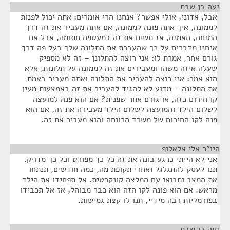
נעה בן שבת
¶
אבל, אדוני, אולי אפשר? אנחנו הרי אומרים: אתה יכול לפנות
לממונה, איך אתה פונה לממונה, אם אתה מעביר את זה דרך
המנחה, האמנה, אז תשים את זה במעטפה חתומה, אבל אם
אנחנו מדברים על כך שהעברת את התלונה שלך בעל פה דרך
גורם אחר, אמרת לו: אני רוצה להתלונן – זה לא מספיק
שעלה איזה משהו ומעבירים את זה לממונה על תלונות, אלא
הוא אמר: אני רוצה להעביר את התלונה ואתה מעביר באמת
את התלונה – מדוע לא להגיד להעביר את זה באמצעות מעין
קו חירום כזה, או גורם אחר שפנית? אם הוא פנה למועצה
לשלום הילד והמועצה לשלום הילד מעבירה את זה, אם הוא
פנה לקו החירום של משרד הרווחה והוא מעביר את זה.
היו"ר אלי אלאלוף
¶
אני לא הייתי כרגע בונה את זה כל כך מפורט וכל כך מדויק.
תנו לעסק להתגלגל ואחרי תקופת מה, כמה חודשים, תנתחו
את המצב ותבואו עם המלצה קונקרטית. אל תפחידו את הילד
מראש. אם הוא פונה לקו הזה הוא כבר מבוהל, אז אל תכבידו
בפורמליות רבה מידיי, תנו לו קצת גמישות.
נעה בן שבת
¶