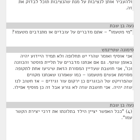
ולהעביר אותן לנציבות על מנת שהנציבות תוכל לבדוק את
זה.
נעה בן שבת
¶
"מי מטעמו" – אתם מדברים על עובדים או מתנדבים מטעמו?
סימונה שטיינמץ
¶
אני אוסיף ואומר שהרי יש תחלופה ולא תמיד היידוע יהיה
באופן שוטף. גם אם אנחנו מדברים על תליית פוסטר והכוונה
וכו', אני חושבת שעדיין המסורת הזאת שיגיעו אחת לתקופה
מסוימת אנשים מטעמנו – כמו שאמרנו שאנחנו מקווים
שהפרויקט של הבוגרים כן ירקום עור וגידים – אז חשוב לנו
שזה יהיה. אני חושבת שזה לא גורע אבל זה כן מוסיף אפילו.
נעה בן שבת
¶
(4) "ככל האפשר יציין הילד בתלונתו את דרכי יצירת הקשר
עמו".