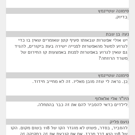
סימונה שטיינמץ
¶
בדיוק.
נעה בן שבת
¶
יש אולי אפשרות שבאותו סעיף קטן שאומרים שאין בו כדי
לגרוע למשל מהאפשרות לפנייה ישירה בעת ביקורים, להגיד
גם שאין לגרוע באפשרות לפנות באמצעות קו החירום של
משרד הרווחה?
סימונה שטיינמץ
¶
כן. נראה לי שזה מובן מאליו. זה לא מחייב חידוד.
היו"ר אלי אלאלוף
¶
לילדים כדאי להסביר להם את זה כבר בהתחלה.
נועם פליק
¶
להסביר, בסדר, פשוט לא מוגדר הקו של 118 בשום מקום. הקו
של 118 הוא דרך מכרז. אם את קובעת את זה בחקיקה זה