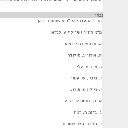
נכחו
חברי הוועדה: היו"ר א.שוחט רן כהן
מ"מ היו"ר יאיר לוי ע. לנדאו
א. אבוחצירה י. מצא
ח. אורון ע. סולודר
נ. ארד ע. עלי
י. ביבי , ש. עמור
י. ביילין מ. פורוש
א. בן-מנחם א. רביץ
ג. גדות ח. רמון
י. גולדברג ש. שטרית