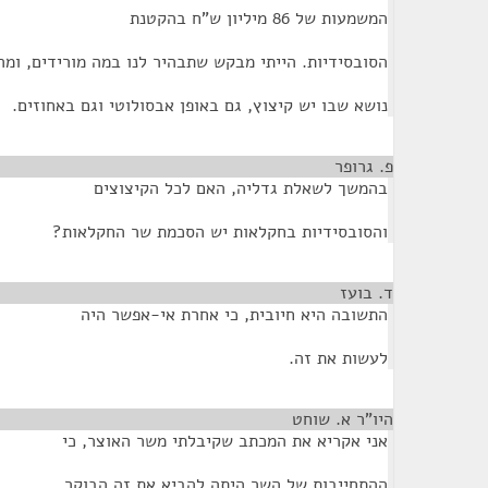
המשמעות של 86 מיליון ש"ח בהקטנת
הסובסידיות. הייתי מבקש שתבהיר לנו במה מורידים, ומה
נושא שבו יש קיצוץ, גם באופן אבסולוטי וגם באחוזים.
פ. גרופר
¶
בהמשך לשאלת גדליה, האם לכל הקיצוצים
והסובסידיות בחקלאות יש הסכמת שר החקלאות?
ד. בועז
¶
התשובה היא חיובית, כי אחרת אי-אפשר היה
לעשות את זה.
היו"ר א. שוחט
¶
אני אקריא את המכתב שקיבלתי משר האוצר, כי
ההתחייבות של השר היתה להביא את זה הבוקר