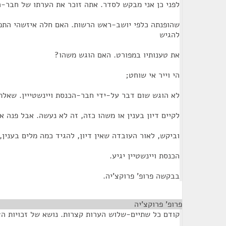
לפני כן אני מבקש לסדר. אתה זוכר את הערתו של חבר-הכ
שהופנתה כלפי יושב-ראש הרשות. האם חלה איזשהי התפ
להגיש
את טענותיו במפורט. האם הוגש משהו?
הי וייר אי שוחט;
לא הוגש שום דבר על-ידי חבר-הכנסת ויינשטייין. שאלתי
לקיים דיון בענין או משהו כזה, זה לא נעשה. אבל פנה 
וביקש, לאור העובדה שאין דיון, להגיד כמה מלים בענין
הכנסת ויינשטיין יגיע.
בבקשה פרופ' פרוקצ'יה.
פרופ' פרוקצ'יה
¶
קודם כל שתיים-שלוש הערות קצרות. נושא של זכויות ה