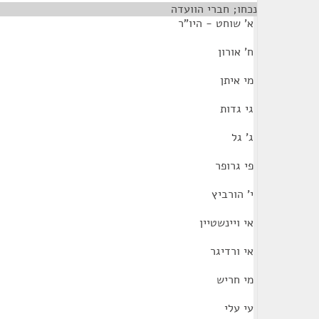
נכחו; חברי הוועדה
א' שוחט - היו"ר
ח' אורון
מי איתן
גי גדות
ג' גל
פי גרופר
י' הורביץ
אי ויינשטיין
אי ורדיגר
מי חריש
עי עלי