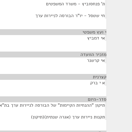
ת' פנחסוביץ - משרד המשפטים
חי שטסל - יו"ר הבורסה לניירות ערך
י ועץ משפטי
¶
אי דמביץ
מזכיר הוועדה
¶
אי קרשנר
קצרנית
¶
א י ברק
סדר-היום
¶
תיקון "ההנחיות הקיימות" של הבורסה לניירות ערך בת"א
תקנות ניירות ערך (אגרה שנתית)(תיקון)