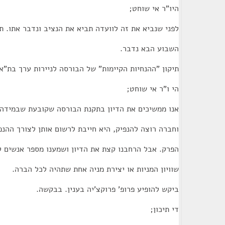
היו"ר אי שוחט;
לפני שנביא את זה לוועדה תביא את הנציב ונדבר אתו. ת
השבוע הבא נדבר.
תיקון "ההנחיות הקיימות" של הבורסה לניירות ערך בת"א
הי ו"ר אי שוחט;
אנו ממשיכים את הדיון בתקנת הבורסה שקובעת שבמידה ו
וחברה רוצה להנפיק, היא חייבת לרשום אותן לצורך ההנ
הפרק. אבל הרחבנו קצת את הדיון ושמענו מספר אנשים ל
שוויון המניות או יצירת מניה אחת שתהיה לכל הברה.
ביקש להופיע פרופ' פרוקצ'יה בענין. בבקשה.
די תיכון;