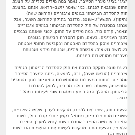
יציגו נציגי מערך הסייבר. נאמר כמה מילים כלליות על הצעת
החוק שמובאת לפנינו. כמו שאמר יושב-הראש, אנחנו בהצעת
חוק להסדרת הביטחון בגופים ציבוריים (הוראת שעה)
(תיקון), התשע"ט-2018. מדובר בתיקון להוראת השעה, אבל
אנחנו במסגרת של חוק להסדרת הביטחון בגופים ציבוריים
ונאמר, קודם כול, כמה מילים על החוק, לפני שאנחנו נכנסים
לתוך העניינים. בעצם, חוק להסדרת הביטחון בגופים
ציבוריים עוסק בהסדרת האבטחה ובקביעת תחומי אבטחה
בשלושה נושאים: אבטחה פיזית, אבטחת מידע ואבטחת
מערכות ממוחשבות חיוניות.
בשנת 2016 חוקקה הכנסת את חוק להסדרת הביטחון בגופים
ציבוריים (הוראת שעה), ובה, למעשה, ניתנו למערך הסייבר
סמכויות בתחום המערכות הממוחשבות החיוניות בתוך התוספת
החמישית, שאותה בטח כולנו מכירים, לחוק להסדרת
הביטחון. המהלך הזה בוצע במסגרת שתי פעימות במהלך
2017.
הצעת החוק, שמובאת לפנינו, מבקשת לערוך שלושה שינויים,
ששניים מהם מרכזיים, ונתחיל בקטן יותר: קודם כול, רשות
הסייבר או מטה הסייבר אוחדו בשנת 2017 למערך הסייבר
הלאומי, והצעת החוק מבקשת לעשות את ההתאמות הנדרשות
בנושא הזה.