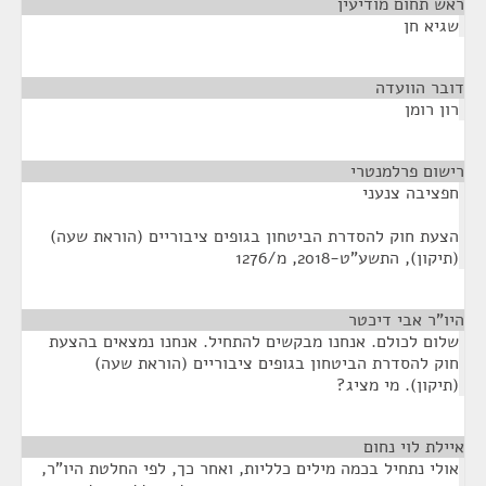
ראש תחום מודיעין
¶
שגיא חן
דובר הוועדה
¶
רון רומן
רישום פרלמנטרי
¶
חפציבה צנעני
הצעת חוק להסדרת הביטחון בגופים ציבוריים (הוראת שעה)
(תיקון), התשע"ט-2018, מ/1276
היו"ר אבי דיכטר
¶
שלום לכולם. אנחנו מבקשים להתחיל. אנחנו נמצאים בהצעת
חוק להסדרת הביטחון בגופים ציבוריים (הוראת שעה)
(תיקון). מי מציג?
איילת לוי נחום
¶
אולי נתחיל בכמה מילים כלליות, ואחר כך, לפי החלטת היו"ר,