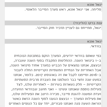
יגאל אונא
¶
סליחה. אני יגאל אונא, ראש מערך הסייבר הלאומי.
ענת ברקו (הליכוד)
¶
יגאל, תתייחס גם לעניין תזכיר חוק הסייבר.
יגאל אונא
¶
בוודאי.
כפי שאתם בוודאי יודעים, המערך הוקם במתכונת הנוכחית
ב-1 בינואר השנה. ההחלטות התקבלו בסוף השנה שעברה,
ובעצם, אנחנו נמצאים על הכביש כמערך אחוד מינואר השנה,
אבל האחריות על הנחיית התשתיות הקריטיות החלה לעבור
ב-2016 וסיימנו לקבל את זה באוגוסט 2017. כלומר, אנחנו
כמעט שנה וחצי כבר השלמנו את העברת מרבית התשתיות
הקריטיות – חלק נשארות בשירות – לאחריות שלנו, לצד
פעילות נוספת שאנחנו עשינו – ואני חושב שבוודאי הוועדה,
ועדת המשנה להגנת סייבר, מכירה היטב את הפעילות שלנו,
את פעילות המערך – ובעצם הגענו לסוף השנה הזאת כאשר
הוראת השעה פגה ואנחנו סבורים, יחד עם כל הגופים האחרים