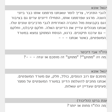
יגאל אונא
¶
לגבי התזכיר, צריך לומר שאנחנו פרסמנו אותו כבר ביוני
השנה. מרגע שפרסמנו אותו, התחילו דיונים ערים גם בציבור
וגם בקבוצות מול החברה האזרחית לגבי מרכיבים שונים שלו.
אנחנו מנהלים עדיין את הדיונים האלה. חלקם קיבלנו, וחלקם
– גם ערכנו תיקונים. כרגע, הנוסח המתוקן נמצא במשרד
המשפטים, כאשר אנחנו - - -
היו"ר אבי דיכטר
¶
מה זה "מתוקן"? "מתוקן" זה מוסכם או שזה - - -?
יגאל אונא
¶
מוסכם עם רוב הגופים, כולל, חלק, עם משרד המשפטים.
אנחנו מחכים להשלמת הדיון במשרד המשפטים על מספר
סעיפים שעדיין יש שאלות.
ענת ברקו (הליכוד)
¶
מה הלו"ז פחות או יותר?