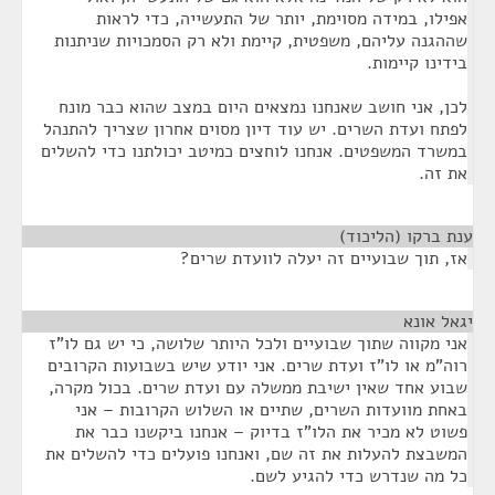
אפילו, במידה מסוימת, יותר של התעשייה, כדי לראות
שההגנה עליהם, משפטית, קיימת ולא רק הסמכויות שניתנות
בידינו קיימות.
לכן, אני חושב שאנחנו נמצאים היום במצב שהוא כבר מונח
לפתח ועדת השרים. יש עוד דיון מסוים אחרון שצריך להתנהל
במשרד המשפטים. אנחנו לוחצים כמיטב יכולתנו כדי להשלים
את זה.
ענת ברקו (הליכוד)
¶
אז, תוך שבועיים זה יעלה לוועדת שרים?
יגאל אונא
¶
אני מקווה שתוך שבועיים ולכל היותר שלושה, כי יש גם לו"ז
רוה"מ או לו"ז ועדת שרים. אני יודע שיש בשבועות הקרובים
שבוע אחד שאין ישיבת ממשלה עם ועדת שרים. בכול מקרה,
באחת מוועדות השרים, שתיים או השלוש הקרובות – אני
פשוט לא מכיר את הלו"ז בדיוק – אנחנו ביקשנו כבר את
המשבצת להעלות את זה שם, ואנחנו פועלים כדי להשלים את
כל מה שנדרש כדי להגיע לשם.