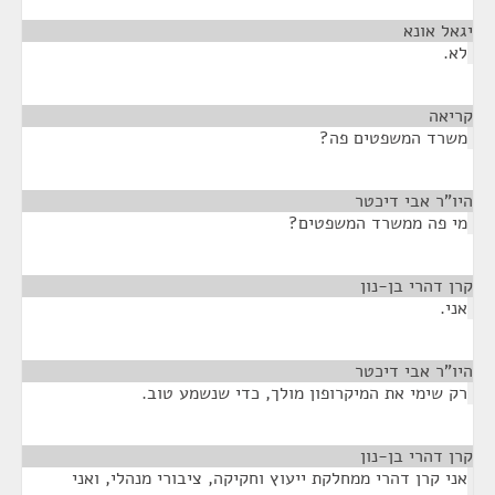
יגאל אונא
¶
לא.
קריאה
¶
משרד המשפטים פה?
היו"ר אבי דיכטר
¶
מי פה ממשרד המשפטים?
קרן דהרי בן-נון
¶
אני.
היו"ר אבי דיכטר
¶
רק שימי את המיקרופון מולך, כדי שנשמע טוב.
קרן דהרי בן-נון
¶
אני קרן דהרי ממחלקת ייעוץ וחקיקה, ציבורי מנהלי, ואני