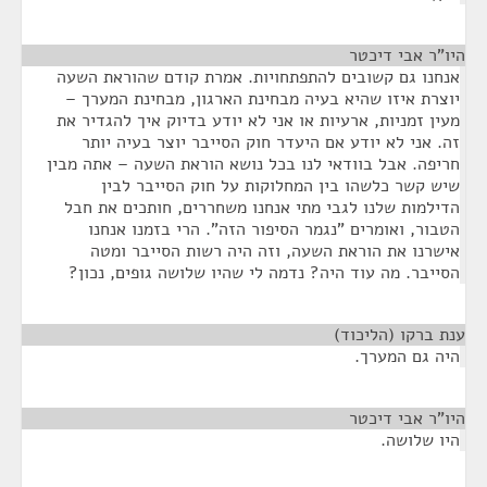
היו"ר אבי דיכטר
¶
אנחנו גם קשובים להתפתחויות. אמרת קודם שהוראת השעה
יוצרת איזו שהיא בעיה מבחינת הארגון, מבחינת המערך –
מעין זמניות, ארעיות או אני לא יודע בדיוק איך להגדיר את
זה. אני לא יודע אם היעדר חוק הסייבר יוצר בעיה יותר
חריפה. אבל בוודאי לנו בכל נושא הוראת השעה – אתה מבין
שיש קשר כלשהו בין המחלוקות על חוק הסייבר לבין
הדילמות שלנו לגבי מתי אנחנו משחררים, חותכים את חבל
הטבור, ואומרים "נגמר הסיפור הזה". הרי בזמנו אנחנו
אישרנו את הוראת השעה, וזה היה רשות הסייבר ומטה
הסייבר. מה עוד היה? נדמה לי שהיו שלושה גופים, נכון?
ענת ברקו (הליכוד)
¶
היה גם המערך.
היו"ר אבי דיכטר
¶
היו שלושה.