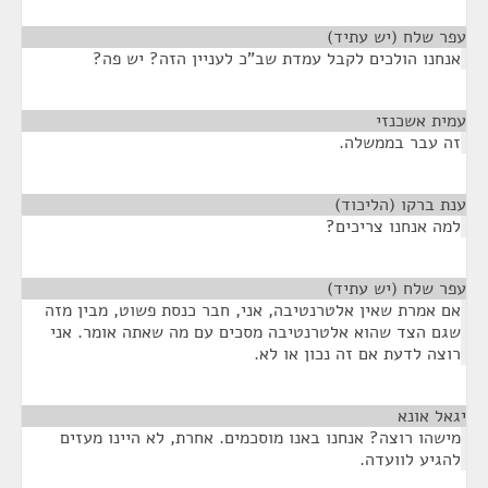
עפר שלח (יש עתיד)
¶
אנחנו הולכים לקבל עמדת שב"כ לעניין הזה? יש פה?
עמית אשכנזי
¶
זה עבר בממשלה.
ענת ברקו (הליכוד)
¶
למה אנחנו צריכים?
עפר שלח (יש עתיד)
¶
אם אמרת שאין אלטרנטיבה, אני, חבר כנסת פשוט, מבין מזה
שגם הצד שהוא אלטרנטיבה מסכים עם מה שאתה אומר. אני
רוצה לדעת אם זה נכון או לא.
יגאל אונא
¶
מישהו רוצה? אנחנו באנו מוסכמים. אחרת, לא היינו מעזים
להגיע לוועדה.