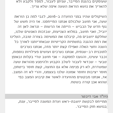
שעוסקים בהגנת הסייבר, שניתן לעבור, למסד ולקבע ולא
להאריך את נושא הוראת השעה איפה שלא צריך.
השיקולים שהיו בפני הוועדה ב-2016, לגבי למה כן הוראת
שעה, אני חושב שלכולם אנחנו התייחסנו. אז היה חשש של
גוף חדש על הכביש – הייתה אז הרשות – ונראה לאן זה
יוביל, ואני חושב, במלוא הצניעות, שבזכות האנשים שלנו,
שחלקם יושבים פה, קיבלנו את המשימה בצורה טובה, העלינו
את רמת ההגנה בתשתיות הקריטיות שבאחריותנו לאורך כל
השנה וחצי האלה ואפילו קצת יותר מזה, אנחנו נערכים
לתוכנית רב-שנתית, אנחנו נערכים ועושים פעילויות נוספות,
וכבר עשינו, והגענו למסקנה – אני חושב שדי בקלות ובאופן
טבעי – שכדאי לעבור לשלב הקבוע ולהימנע מהוראת שעה
שמשדרת, לא רק פנימה אלא גם החוצה, קצת חוסר ביטחון,
חוסר יציבות וחוסר אמונה שלנו בעצמנו, והרי לא זה המצב.
אז, אנחנו מבקשים מהוועדה לאשר את קיבוע המצב כפי
שהוא אכן קורה בשטח.
היו"ר אבי דיכטר
¶
תתייחס לבקשת יושבת-ראש ועדת המשנה לסייבר, ענת,
בנושא חוק הסייבר.