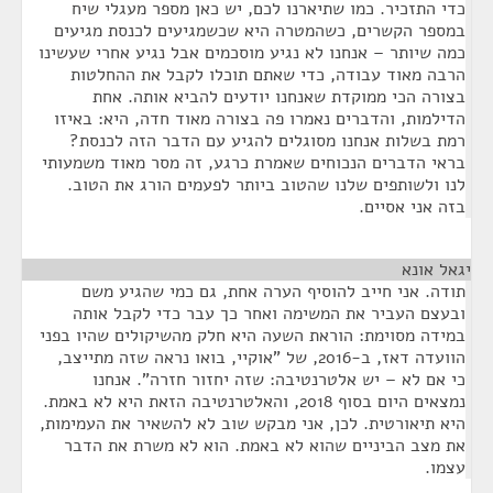
כדי התזכיר. כמו שתיארנו לכם, יש כאן מספר מעגלי שיח
במספר הקשרים, כשהמטרה היא שכשמגיעים לכנסת מגיעים
כמה שיותר – אנחנו לא נגיע מוסכמים אבל נגיע אחרי שעשינו
הרבה מאוד עבודה, כדי שאתם תוכלו לקבל את ההחלטות
בצורה הכי ממוקדת שאנחנו יודעים להביא אותה. אחת
הדילמות, והדברים נאמרו פה בצורה מאוד חדה, היא: באיזו
רמת בשלות אנחנו מסוגלים להגיע עם הדבר הזה לכנסת?
בראי הדברים הנכוחים שאמרת כרגע, זה מסר מאוד משמעותי
לנו ולשותפים שלנו שהטוב ביותר לפעמים הורג את הטוב.
בזה אני אסיים.
יגאל אונא
¶
תודה. אני חייב להוסיף הערה אחת, גם כמי שהגיע משם
ובעצם העביר את המשימה ואחר כך עבר כדי לקבל אותה
במידה מסוימת: הוראת השעה היא חלק מהשיקולים שהיו בפני
הוועדה דאז, ב-2016, של "אוקיי, בואו נראה שזה מתייצב,
כי אם לא – יש אלטרנטיבה: שזה יחזור חזרה". אנחנו
נמצאים היום בסוף 2018, והאלטרנטיבה הזאת היא לא באמת.
היא תיאורטית. לכן, אני מבקש שוב לא להשאיר את העמימות,
את מצב הביניים שהוא לא באמת. הוא לא משרת את הדבר
עצמו.