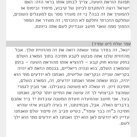
תפוגת הוראת השעה, צריך לבחון אותו בראי הזה: האם
ישראל רוצה להתקדם לכיוון של קיבוע, מיסוד וביסוס או
להמשיך את זה ככה? כי זה משדר מסר גם למעגלים השונים,
שחלקם הזכרתי וחלקם לא הזכרתי; זה משדר את המסר
ההפוך ממה שאני חושב שבדיוק לשם אתה כיוונת.
עפר שלח (יש עתיד)
¶
יגאל, זה בסדר גמור שאתה רואה את זה מהזווית שלך. אבל
מהזווית שלנו אתה מבקש לקבע חתיכה בתוך המארג השלם
כחוק שהוא חוק קבע – להוציא אותו מהוראת השעה – בזמן
שהמארג השלם, בוא ונהיה ריאליים, בכנסת הזאת לא יהיה
בקריאה שנייה ובקריאה שלישית, ואנחנו לא יודעים מתי הוא
יהיה, וכמו שאתה אומר ואנחנו יודעים, זה, המארג השלם,
חתיכת דיון. זו שאלה לא פשוטה בשבילנו. אני מבין לגמרי
שמהצד הביצועי לך זה עושה את החיים יותר קלים, ואנחנו
בעד. אני חושב שהוועדה וועדת המשנה עובדות יד ביד אתכם
בדברים האלה. אבל, מבחינתנו, זו בעיה לקבוע איזו שהיא
חתיכה כ"זה כבר עומד", כשיש סביב זה סיפור שלם שאנחנו
עדיין לא יודעים לאן הוא ילך ואנחנו לא יודעים מתי הוא ילך
לשם.