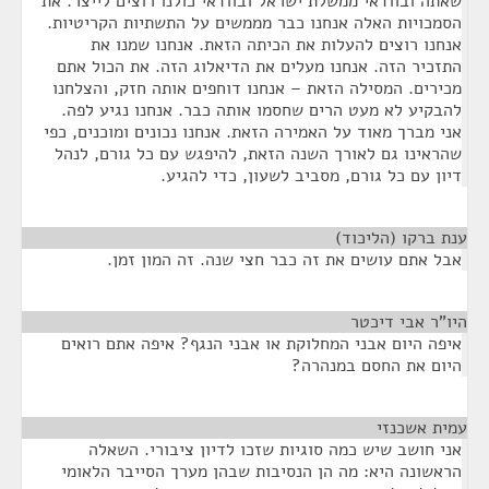
שאתה ובוודאי ממשלת ישראל ובוודאי כולנו רוצים לייצר. את
הסמכויות האלה אנחנו כבר מממשים על התשתיות הקריטיות.
אנחנו רוצים להעלות את הכיתה הזאת. אנחנו שמנו את
התזכיר הזה. אנחנו מעלים את הדיאלוג הזה. את הכול אתם
מכירים. המסילה הזאת – אנחנו דוחפים אותה חזק, והצלחנו
להבקיע לא מעט הרים שחסמו אותה כבר. אנחנו נגיע לפה.
אני מברך מאוד על האמירה הזאת. אנחנו נכונים ומוכנים, כפי
שהראינו גם לאורך השנה הזאת, להיפגש עם כל גורם, לנהל
דיון עם כל גורם, מסביב לשעון, כדי להגיע.
ענת ברקו (הליכוד)
¶
אבל אתם עושים את זה כבר חצי שנה. זה המון זמן.
היו"ר אבי דיכטר
¶
איפה היום אבני המחלוקת או אבני הנגף? איפה אתם רואים
היום את החסם במנהרה?
עמית אשכנזי
¶
אני חושב שיש כמה סוגיות שזכו לדיון ציבורי. השאלה
הראשונה היא: מה הן הנסיבות שבהן מערך הסייבר הלאומי