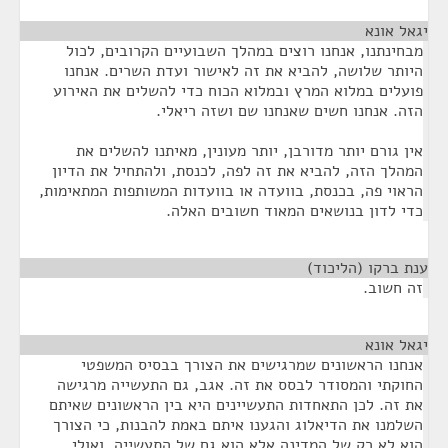
יגאל אונא
¶
מבחינתנו, אנחנו רוצים במהלך השבועיים הקרובים, לכול
היותר שלושה, להביא את זה לאישור ועדת השרים. אנחנו
פועלים במלוא המרץ ובמלוא הכוח כדי להשלים את האירוע
הזה. אנחנו חשים שאנחנו שם ושזה ריאלי.
אין גורם יותר מדורבן, יותר מעונין, מאיתנו להשלים את
המהלך הזה, להביא את זה לפה, לכנסת, ולהתחיל את הדיון
הראוי פה, בכנסת, בוועדה או בוועדות המשותפות המתאימות,
כדי לדון בנושאים המאוד חשובים האלה.
ענת ברקו (הליכוד)
¶
זה חשוב.
יגאל אונא
¶
אנחנו הראשונים שמרגישים את הצורך בבסיס המשפטי
החוקתי והמסודר לבסס את זה. אגב, גם התעשייה מרגישה
את זה. לכן התאחדות התעשיינים היא בין הראשונים שאיתם
השלמנו את הדיאלוג והגענו איתם באמת להבנות, כי הצורך
הוא לא רק של המדינה אלא הוא גם של התעשייה, ואולי