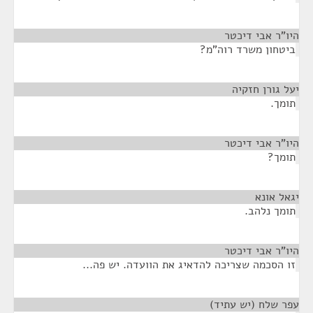
היו"ר אבי דיכטר
¶
ביטחון משרד רוה"מ?
יעל גורן חזקיה
¶
תומך.
היו"ר אבי דיכטר
¶
תומך?
יגאל אונא
¶
תומך נלהב.
היו"ר אבי דיכטר
¶
זו הסכמה שצריכה להדאיג את הוועדה. יש פה...
עפר שלח (יש עתיד)
¶