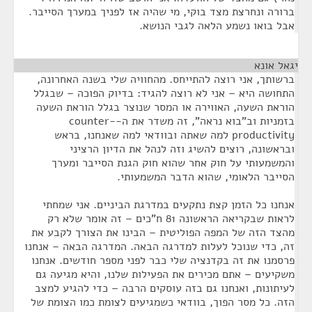
ברורה ונחרצת מצד בוקי, מי שהיה אז לפניך במערך הסייבר.
אבל בואו נשמע הלאה לגבי הנושא.
יגאל אונא
¶
ברשותך, אני רוצה להתייחס. מהחוויה שלי בשנה האחרונה,
התחושה היא – אני לא רוצה להגיד: בדיוק הפוכה – שבגלל
הוראת השעה, האווירה או המסר שנוצר בגלל הוראת השעה
בזמניות וב"בוא נראה", זה משדר את ה-counter-
productivity למה שאתה ובוודאי למה שאנחנו, בראש
ובראשונה, רוצים להשיג וזה לנהל את הדיון הרציני
והמשמעותי על חוק אחר שהוא חוק הגנת הסייבר ומערך
הסייבר הלאומי, שהוא הדבר המשמעותי.
אנחנו כל הזמן קצת נתקעים במדרגת הביניים. אני שמחתי
לראות שבקריאה הראשונה 81 ח"כים – זה אומר שלא רק
מהצד הזה של המפה הפוליטית – הבינו את הצורך לקבע את
זה, כדי שנוכל לעלות למדרגה הבאה. המדרגה הבאה – אנחנו
פרסמנו את זה בקדנציה שלי כבר לפני מספר חודשים. אנחנו
משקיעים – אתם מכירים את הפעילות שלנו, והיא מגיעה גם
לעיתונות, ואנחנו גם בזה עוסקים הרבה – כדי להגיע למצב
הזה. כל מסר הפוך, בוודאי כשמגיעים לצומת כמו הצומת של