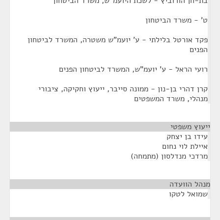
בת-חן הורוביץ - לשכת היועמ"ש, משרד הביטחון
ט' - משרד הביטחון
פקד אורטל בלילתי - ע' יועמ"ש משטרה, המשרד לביטחון
הפנים
רועי הראל - ע' יועמ"ש, המשרד לביטחון הפנים
קרן דהרי בן-נון - ממונה סייבר, ייעוץ וחקיקה, ציבורי
מנהלי, משרד המשפטים
ייעוץ משפטי
¶
עידו בן יצחק
איילת לוי נחום
מרדכי מנדלסון (מתמחה)
מנהל הוועדה
¶
שמואל לטקו