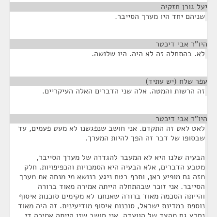
יעל גורן חזקיה
¶
שניהם יחד היו מערך הסייבר.
היו"ר אבי דיכטר
¶
לא. בהתחלה זה לא היה. היו שלושה.
עפר שלח (יש עתיד)
¶
זה הרשות והמטה. אלה שני הדברים האלה העיקריים.
היו"ר אבי דיכטר
¶
לאט לאט זה התקדם. אני חושב שנפגשנו לא מעט פעמים, עד
שבסופו של דבר זה הפך להיות המערך.
הבעיה שלנו היא לא המעבר להגדרה של מערך הסייבר,
מטבע הדברים, אלא הבעיה היא הסמכויות והכפיפויות. חלק
מזה גם מופיע כאן, ותכף בטח ניגע בנושא מי מנחה את מערך
הסייבר. אני זוכר שבהתחלה הייתה אמירה מאוד ברורה
והייתה הסכמה מאוד ברורה שאנחנו לא מקימים סוכנות איסוף
נוספת במדינת ישראל, סוכנות איסוף מודיעינית. זה היה מאוד
נחרץ גם מהצד של הוועדה. אני חושב שזו הייתה אמירה די