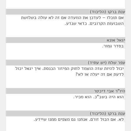
ענת ברקו (הליכוד)
¶
אם תוכלו – לעדכן את הוועדה אם זה לא עולה בשלושת
השבועות הקרובים. כדאי שנדע.
יגאל אונא
¶
בסדר גמור.
עפר שלח (יש עתיד)
¶
יכול להיות שזה הוצמד לחוק הפיזור הכנסת. איך יגאל יכול
לדעת אם זה יעלה או לא?
היו"ר אבי דיכטר
¶
הוא היה בשב"כ. הוא מכיר.
ענת ברקו (הליכוד)
¶
לא. אם הכול זורם. אנחנו גם מצפים ממנו שיידע.