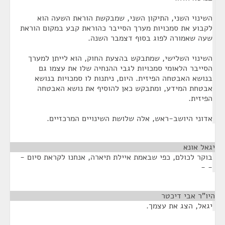
השינוי השני, התיקון השני, שמבקשת הוראת השעה הוא
לקבוע את סמכויות מערך הסייבר כהוראת קבע במקום הוראת
שעה שאמורה לפוג בסוף דצמבר השנה.
השינוי השלישי, שמתבקש בהצעת החוק, הוא לייתן למערך
הסייבר הלאומי סמכויות לגבי ההנחיה שלו את עצמו גם
בנושא האבטחה הפיזית. היום, ניתנות לו סמכויות בנושא
אבטחת המידע, ומתבקש כאן להוסיף את נושא האבטחה
הפיזית.
אדוני היושב-ראש, אלה שלושת השינויים המרכזיים.
יגאל אונא
¶
בוקר לכולם, כפי שבאמת איילת תיארה, אנחנו לקראת סיום -
- -
היו"ר אבי דיכטר
¶
יגאל, הצג את עצמך.