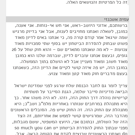
זה כל הפרטיות והנושאים האלה.
עמית אשכנזי
¶
ברשותכם, אדוני היושב-ראש, אני חש אי-נוחות. אני אענה,
כמובן, לשאלה ואנחנו מחויבים לענות, אבל אני בדיוק מרגיש
שמה שיגאל אמר קודם קורה פה, כי אנחנו באים לדיון מאוד
פשוט שבחוק להסדרת הביטחון יש בסוף שתי סמכויות מאוד
צנועות – לא מה שאנחנו מתארים שם – והוא חוק שחל על 26
גופים, ובעצם אנחנו עוברים לדיון, שברמה שלנו הוא כמובן
מאוד חשוב ומאוד מעניין אבל לא הושלם בתוך הממשלה.
במובן הזה, יש פה איזה קושי לקיים את הדיון הזה, כשאנחנו
בעצם מדברים חוק מאוד קטן ומאוד צנוע.
צריך לומר גם לחבר הכנסת שלח שרגע לפני שמדינת ישראל
הביאה מדיניות סייבר שלמה, הגנת הסייבר על תשתיות
קריטיות נוהלה דרך החוק הזה, וזהו. לא היה משהו אחר. כך
היא מתנהלת במרחבים שנותרו באחריות מלמ"ב ושב"כ; היא
מתנהלת עם החוק הזה. זה החוק שיש פה. הסובלים הראשונים
מהדבר הזה, שמרגישים קושי לממש את אחריותם, זה הצד
הזה של השולחן, ובתוכם אני, היועץ המשפטי, ששם מגבלות,
מפני שבתוך החוק להסדרת הביטחון יש so much you can
do ואנחנו הראשונים שרוצים לקדם את הקומה הבאה. אבל,