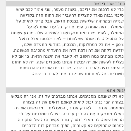
היו"ר אבי דיכטר
¶
כדי לא לרפות את ידיכם, בשונה מעפר, אני אומר לכם שיש
סיכוי גבוה מאוד להצליח להעביר את החוק הזה בקריאה
שנייה ובקריאה שלישית בכנסת הזאת, אבל צריך להיות על
המסילה. זאת אומרת, עפר צודק. כל עוד אתם לא על
המסילה, לעפר יש בסיס חזק מאוד לאמירה שלו. מרגע שאתם
על המסילה, זה אומר שצלחתם – לא ב-100% אבל במעל
90% – את כל המחלוקות, הכנסת, בוודאי הוועדה שלנו,
יודעת לקחת את זה ולתת לזה את התעדוף מהסיבה הפשוטה:
כולנו מבינים כמה חשוב לא לאבד את השנה הזאת, כי אם לא
נצליח לעשות את זה עכשיו אנחנו מאבדים שנה. זה לא תחום
שהייתי רוצה לאבד בו שנה. יש דברים אחרים שהם פחות
חשובים. זה לא תחום שהיינו רוצים לאבד בו שנה.
יגאל אונא
¶
לא רק שאנחנו מסכימים, אנחנו מברכים על זה. אני רק מבקש
בצורה הכי כנה: יכול להיות שאתם רואים את זה בצורה
מסוימת. אנחנו – לא רק אנחנו, המעגלים – מרגישים את זה
כאילו מחזיקים את זה כבן ערובה. יש לנו סמכויות על-פי
הוראת שעה. זה מעביר מסר, גם בהקשר הזה של החקיקה
למרות שהחוקים לא קשורים, הפוך מבדיוק רוח הדברים