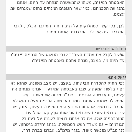
האבטחה הפיזית, משהו שהמשטרה הנחתה עד היום, אנחנו
נתנו את הסכמתנו, כמו שאר הגופים המנחים בחוק שמנחים את
עצמם.
לכן, בלי קשר למחלוקות על תזכיר חוק הסייבר הכללי, לגבי
התזכיר הזה אין לנו התנגדות. אנחנו תמכנו.
היו"ר אבי דיכטר
¶
אפשר לקבל את עמדת השב"כ לגבי הנושא של הנחייה פיזית?
עד היום מי, בעצם, מנחה אתכם באבטחה הפיזית?
יגאל אונא
¶
לפי החוק להסדרת הביטחון, בעצם, יש מצב משונה, שהוא לא
רצוי בלשון המעטה, שבו באבטחת המידע – אנחנו מנחים את
עצמנו, והאבטחה הפיזית – שב"כ מנחה את משרד ראש
הממשלה שמנחה אותנו. ממד האבטחה הפיזית אצלנו הוא לא
הממד הדרמטי. אבטחת המידע היא הסיפור. בעצם, היום, יש
שני גורמים שונים שמנחים את אותו גוף, קטן אבל עם
המורכבויות שלו. את זה אנחנו רוצים לשנות על דעת כל
הגורמים – גם משרד ראש הממשלה. בנינו יחידת ביטחון. יש
לנו קב"ט מוכשר מאוד, בוגר מלמ"ב. עברנו כברת דרך.