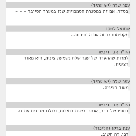
עפר שלח (יש עתיד)
¶
בסדר. אם זה במסגרת הסמכויות שלו במערך הסייבר - - -
שמואל לטקו
¶
מקסימום נדחה את הבחירות...
היו"ר אבי דיכטר
¶
למרות שההערה של עפר שלח נשמעת צינית, היא מאוד
רצינית.
עפר שלח (יש עתיד)
¶
מאוד רצינית.
היו"ר אבי דיכטר
¶
בסופו של דבר, אנחנו בשנת בחירות, וכולנו מבינים את זה.
ענת ברקו (הליכוד)
¶
לכן, זה חשוב.