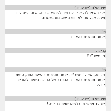
עפר שלח (יש עתיד)
¶
אני מאמין לך. אני רק רוצה לשמוע את זה. אתה היית שם
פעם, אבל אני לא חושב שהזכות נשמרת.
ש'
¶
אנחנו תומכים בהעברת - - -
קריאה
¶
מי משב"כ?
ש'
¶
סליחה, אני ש' משב"כ. אנחנו תומכים בהצעת החוק הזאת.
אנחנו תומכים בהעברת ההסדר של הוראת השעה להוראת
קבע.
עפר שלח (יש עתיד)
¶
יש צד ממשלתי כלשהו שמתנגד לזה?