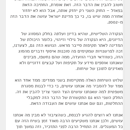
חשוב להבין את הדבר הזה. זאת אומרת, החתיכה הזאת
בפאזל – החוק השני רק יחזק אותה, אבל הוא לא יחזור
אחורה ממה שיש בו, כי כך מדינת ישראל עושה את הדבר הזה
מ-2002.
הנקודה השלישית, שהיא בדיון ועלתה בחלק המסווג של
הדיונים, היא הנקודה של גילוי וזיהוי, כלומר היכולת של
המדינה לאתר תקיפות סייבר מראש. הנושא הזה גם, לצערנו,
זכה לפרשנויות שמקימים פה סוכנות איסוף ודברים מהסוג
הזה, כשוודאי חברי הוועדה, ממה שהם נחשפו, מבינים
שאנחנו אוספים מידע על תקיפות ועל קבצים זדוניים ולא
מאזינים לתוכן של שיחות.
שלוש השיחות האלה מתקיימות בשני ממדים: ממד אחד הוא
ממד של להסביר מה אנחנו עושים, כי כדי לבנות מסגרת
משפטית למה שאנחנו עושים הצד השני צריך להבין את זה.
החלק השני הוא גם התקשורת של הדבר הזה למקבלי
ההחלטות, וגם שם אנחנו עושים את העבודה הזאת.
אנחנו לא רוצים להגיע לכנסת, כשהציבור לא מבין מה אנחנו
עושים, ולכן אנחנו משקיעים הרבה מאוד זמן בשיח הזה עם
כל המעגלים. זה התחיל הרבה לפני התזכיר, וזה נמשך תוך