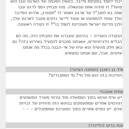
יכול לטפל בתקיפת סייבר, כשאין הסכמה של הארגון שבו הוא
פועל? זו סוגיה אחת שנשאלה. מהו תבחין הסף לרגע שבו
אתה בא למנכ"ל של ארגון ואומר לו "תקשיב, אירוע הסייבר
שלך עומד להתפשט או עומד לייצר נזקים מעבר לארגון שלך,
ולכן מדינת ישראל מעוניינת לטפל בו"? זו נקודה ראשונה.
הנקודה השנייה – בהינתן שעברנו את התבחין הזה, מה הם
הכלים הלגיטימיים, שאנחנו מוכנים להפעיל באירוע כזה? גם
כאן חלק מהשיח הוא שיח של אי-הבנה בכלל מה אנחנו
עושים. אבל, שם אנחנו נמצאים.
איל בן ראובן (המחנה הציוני)
¶
הוויכוח בזה הוא מול מי? מי המתנגדים?
עמית אשכנזי
¶
יש שיח שהוא בתוך הממשלה מול גורמי משרד המשפטים
וגורמים אחרים שמתעסקים בנושא הזה מזווית של זכויות
אדם. יש גופים אחרים בתוך המערכת שמסתכלים - - -
ענת ברקו (הליכוד)
¶