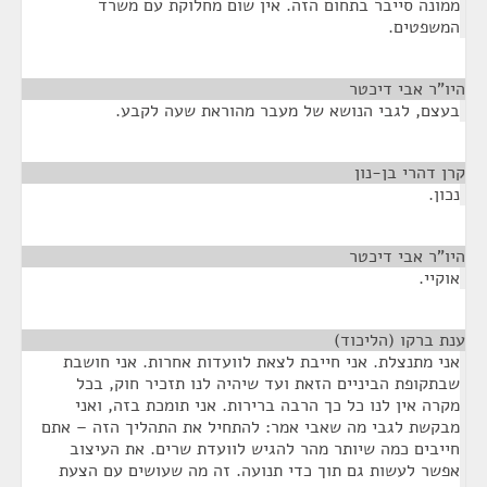
ממונה סייבר בתחום הזה. אין שום מחלוקת עם משרד
המשפטים.
היו"ר אבי דיכטר
¶
בעצם, לגבי הנושא של מעבר מהוראת שעה לקבע.
קרן דהרי בן-נון
¶
נכון.
היו"ר אבי דיכטר
¶
אוקיי.
ענת ברקו (הליכוד)
¶
אני מתנצלת. אני חייבת לצאת לוועדות אחרות. אני חושבת
שבתקופת הביניים הזאת ועד שיהיה לנו תזכיר חוק, בכל
מקרה אין לנו כל כך הרבה ברירות. אני תומכת בזה, ואני
מבקשת לגבי מה שאבי אמר: להתחיל את התהליך הזה – אתם
חייבים כמה שיותר מהר להגיש לוועדת שרים. את העיצוב
אפשר לעשות גם תוך כדי תנועה. זה מה שעושים עם הצעת