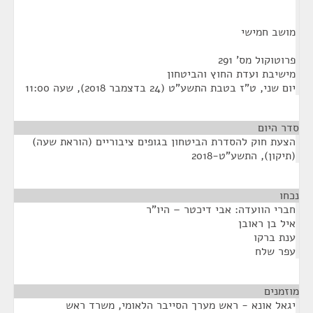
מושב חמישי
פרוטוקול מס' 291
מישיבת ועדת החוץ והביטחון
יום שני, ט"ז בטבת התשע"ט (24 בדצמבר 2018), שעה 11:00
סדר היום
הצעת חוק להסדרת הביטחון בגופים ציבוריים (הוראת שעה)
(תיקון), התשע"ט-2018
נכחו
¶
חברי הוועדה: אבי דיכטר – היו"ר
איל בן ראובן
ענת ברקו
עפר שלח
מוזמנים
¶
יגאל אונא - ראש מערך הסייבר הלאומי, משרד ראש