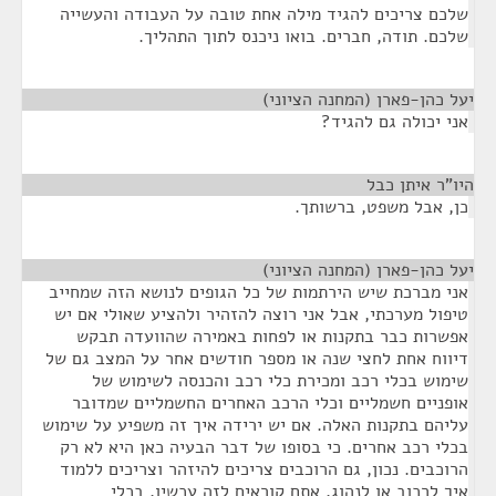
שלכם צריכים להגיד מילה אחת טובה על העבודה והעשייה
שלכם. תודה, חברים. בואו ניכנס לתוך התהליך.
יעל כהן-פארן (המחנה הציוני)
¶
אני יכולה גם להגיד?
היו"ר איתן כבל
¶
כן, אבל משפט, ברשותך.
יעל כהן-פארן (המחנה הציוני)
¶
אני מברכת שיש הירתמות של כל הגופים לנושא הזה שמחייב
טיפול מערכתי, אבל אני רוצה להזהיר ולהציע שאולי אם יש
אפשרות כבר בתקנות או לפחות באמירה שהוועדה תבקש
דיווח אחת לחצי שנה או מספר חודשים אחר על המצב גם של
שימוש בכלי רכב ומכירת כלי רכב והכנסה לשימוש של
אופניים חשמליים וכלי הרכב האחרים החשמליים שמדובר
עליהם בתקנות האלה. אם יש ירידה איך זה משפיע על שימוש
בכלי רכב אחרים. כי בסופו של דבר הבעיה כאן היא לא רק
הרוכבים. נכון, גם הרוכבים צריכים להיזהר וצריכים ללמוד
איך לרכוב או לנהוג, אתם קוראים לזה עכשיו, בכלי