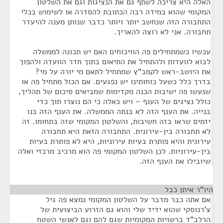
האלה היא צריכה לשתף גם את הנציגות וגם את השלטון
המקומי שהוא במידה רבה הכתובת להסדרה או לשימוש בכלי
התחבורה הזה שנחשב יותר ויותר כדבר שנותן מענה להיעדר
תחבורה. אני לא רוצה להאריך.
עכשיו כשמתחילים פה הוויכוחים האם יש תכונה לממשלה
לבוא לוועדות ולהתחיל את התיאום בתוך חדר הוועדה ולהפוך
את היושב-ראש לקמב"ץ שמתחיל לתאם מי יורה על מי?
בדרך כלל כשעל כוחותינו יש נפגעים. אם הכול מתחיל פה או
שנעשו פה ישיבות הכנה מקדימות שמביאים סיכום של תהליך,
כולל נציגים של הענף – ויש כאלה כי הם נוצרו תוך כדי
בנייה. את הענף הזה לא בנתה הממשלה. את הענף הזה בנו
יזמים שראו בזה חשיבות, והשלטון המקומי שזה בתחומו. זה
לא תחבורה בין-עירונית. התחבורה הזאת היא תחבורה
עירונית והיא פותרת בעיות עירוניות, היא לא פותרת בעיות
בין-עירוניות. לכן השלטון המקומי פה הוא מרכיב מרכזי ואלה
שיובילו את הענף הזה.
היו"ר איתן כבל
¶
אם אתה כבר מדבר על השלטון המקומי נמצא פה גיל
צ'רנוסקי שהוא ידיד שלי והוא גם הזרוע הביצועית של
הרלב"ד ברשויות המקומיות שגם להם וגם לאנשי השטח