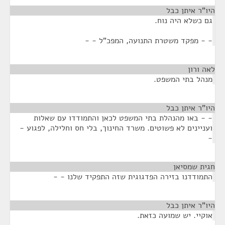
היו"ר איתן כבל
¶
גם כשלא היה נוח.
- - מפקד משטרת התנועה, המפכ"ל - -
לאה ורון
¶
מנהל בתי המשפט.
היו"ר איתן כבל
¶
- - באו מהנהלת בתי המשפט לכאן והתמודדו עם שאלות
ועניינים לא פשוטים. משרד החינוך, בלי חס וחלילה, לפגוע -
-
חגית שמסיאן
¶
התמודדנו בזירה הפדגוגית שזה התפקיד שלנו - -
היו"ר איתן כבל
¶
אוקיי. יש שמועה כזאת.