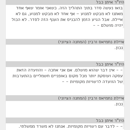
היו"ר איתן כבל
¶
בואו נעשה סדר בתוך התהליך הזה. כשאני אומר שאף אחד
מאתנו לא מבקש למנוע – אף אחד לא מבקש למנוע, גם לא
איילת. אבל הגיע הזמן להכניס את הענף הזה לסדר. לא הכול
יהיה מושלם - -
איילת נחמיאס ורבין (המחנה הציוני)
¶
נכון.
היו"ר איתן כבל
¶
- - אין דבר שהוא מושלם. אם אני אחכה - והוועדה הזאת
עסקה ועוסקת יותר מכל מקום באופניים חשמליים בהתערבות
של הוועדה לרשויות מקומיות - -
איילת נחמיאס ורבין (המחנה הציוני)
¶
נכון.
היו"ר איתן כבל
¶
- - לדבר עם רשויות מקומיות. אנחנו לא משרד ממשלתי.