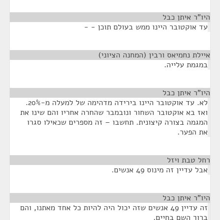
היו"ר איתן כבל
¶
עד אוקטובר היינו ממש בעולם תוכן - -
איילת נחמיאס ורבין (המחנה הציוני)
¶
במגמת עלייה.
היו"ר איתן כבל
¶
לא. עד אוקטובר היינו בירידה מדהימה של למעלה מ-20%.
ואז בא אוקטובר השחור ונובמבר שהחרה אחריו והם שינו את
המגמה בצורה קיצונית. תחשבו – זה מספרים שכאילו סגרו
את הפער.
רחל טבת ויזל
¶
אבל עדיין זה מינוס 49 אנשים.
היו"ר איתן כבל
¶
זה עדיין 49 אנשים שזה יכול היה להיות כל אחד מאתנו, והם
ברוך השם בחיים.