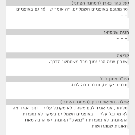
יעל כהן-פארן (המחנה הציוני)
¶
19 מתוכם באופניים חשמליים. זה אומר ש- 16 גם באופניים -
- -
חגית שמסיאן
¶
- - -
קריאה
¶
שנבין שזה הכי נמוך מכל משתמשי הדרך.
היו"ר איתן כבל
¶
חברים יקרים, תודה רבה לכם.
איילת נחמיאס ורבין (המחנה הציוני)
¶
סליחה, אני אגיד לכם משהו. לא מקובל עליי – ואני אגיד מה
לא מקובל עליי – באופניים חשמליים בעיקר לא נספרות
התאונות, לא נספרות ה"כמעט" תאונות. יש הרבה מאוד
תאונות שמתרחשות - -