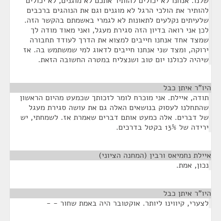
שלנו. אנחנו לא יכולים להותיר אתכם לא מוגנים, לא יכולים
להותיר את הולכי הרגל לא מוגנים וגם את הנוהגים ברכבים
שלעיתים נקלעים לתאונות לא לגמרי באשמתם בהקשר הזה.
לכן אני רואה בדיון הזה סגירת מעגל, ואני מאוד מודה לך
שמצד אחד אנחנו חייבים למצוא את הדרך לעודד תחבורה
ירוקה, ומצד שני אנחנו חייבים לדאוג למי שמשתמש בה. אז
שיהיה לכולנו יום טוב ושנצליח במטרה החשובה הזאת.
היו"ר איתן כבל
¶
תודה, איילת. אני מוכרח לומר לזכותך שכמעט מהיום הראשון
שהתחלנו לעסוק בנושאים האלה גם את עושה סגירת מעגל
של דברים. אלה כמעט אותם דברים שאמרת אז. לשמחתי, יש
ירידה של 13% בקטל בדרכים.
איילת נחמיאס ורבין (המחנה הציוני)
¶
נכון, אמת.
היו"ר איתן כבל
¶
לצערי, קיווינו ליותר. אוקטובר היה באמת שחור - -