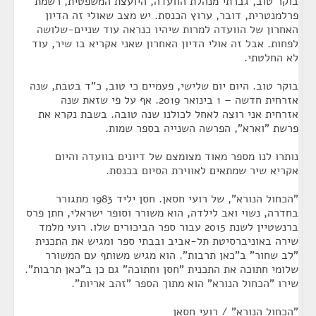
בוקר טוב, גברתי מנהלת הוועדה, היועצת המשפטית, רשמת
פרלמנטרית, דובר, ערוץ הכנסת. יש מצב שאולי זה הדיון
האחרון של הוועדה למרות שיהיו כנראה עוד שניים-שלושה
לפחות. אבל זה אולי הדיון האחרון שאני אקריא בו שיר, עוד
לא החלטתי.
בוקר טוב. היום יום שלישי, פעמיים כי טוב, כ"ד בטבת, שנה
אזרחית חדשה – 1 בינואר 2019. אף על פי שזאת שנה
אזרחית אני רוצה לאחל לכולנו שנה טובה. בשבת נקרא את
פרשת "וארא", הפרשה השנייה בספר שמות.
נותרו לנו מספר מאוד מצומצם של דיונים בוועדה והיום
אקריא שיר שמתאים לאווירת הסיום בכנסת.
"הכחול הנורא", של רועי חסאן. חסן יליד 1983 מתגורר
בחדרה, נשוי ואב לילדה, הוא משורר וסופר ישראלי, חתן פרס
ברנשטיין לשנת 2015 עבור ספר הביכורים שלו. רועי מלמד
שירה באוניברסיטת תל-אביב ובבתי ספר ומגיש את התכנית
"לב שחור" ב"כאן תרבות". הוא מגיש משותף עם המשורר
שלומי חתוכה את התכנית "חסן וחתוכה" גם כן ב"כאן תרבות".
שירו "הכחול הנורא" הוא מתוך הספר "זהב אריות".
"הכחול הנורא" / רועי חסאן