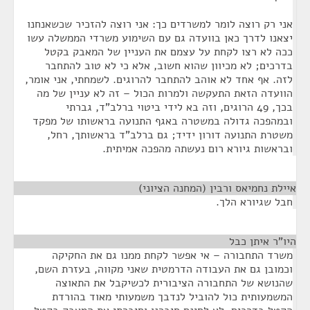
אני רק רוצה לומר למשרדים כך: אני רוצה להזכיר שכשאנחנו
יצאנו לדרך כאן בוועדה גם עם השימוע משרדי הממשלה עשו
ככה לא רצו לקחת על עצמם את העניין של המאבק בקטל
בדרכים; לא מכיוון שהוא חשוב, אלא כי לא טוב להתחבר
לזה. אף אחד לא אוהב להתחבר להרוגים. לשמחתי, אני אומר,
הוועדה הזאת התעקשה ולמרות הכול – זה לא עניין של מה
בכך, 49 הרוגים, וזה בא לידי ביטוי ברלב"ד, גברתי
ובמהפכה גדולה במשטרה באגף התנועה בראשותו של מפקד
משטרת התנועה דורון ידיד; גם ברלב"ד בראשותך, רחל,
ובראשות גיורא רום נעשתה מהפכה אמיתית.
איילת נחמיאס ורבין (המחנה הציוני)
¶
חבל שגיורא הלך.
היו"ר איתן כבל
¶
משרד התחבורה – אי אפשר לקחת ממנו גם את החקיקה
וכמובן גם את העבודה הדרמטית שאני מקווה, בעזרת השם,
שהנושא של התחבורה הציבורית לכשיקבל את התאוצה
המשמעותית כול להוביל לנדבך משמעותי מאוד בהורדת