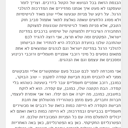
הכנסת הזאת בכל הנושא של הקטל בדרכים. וצריך לומר
שעסקנו לא מעט איך אנחנו מחזירים את המדרכות להולכי
הרגל. על רקע של פניות שנעשו אליי שהן מאוד לגיטימיות
ולא מסוג הלחצים שאתה נאלצת לתאר אתמול סביב חוק
הטבק, אלא פניות מאוד לגיטימיות שנוגעות למצוקת
התחבורה הציבורית ולמצוקה של שימוש ברכבים במדינת
ישראל, הפקקים ומה שלא תרצו, אני רוצה להגיד לכם
שהחובה שלנו בוועדת הכלכלה היא להחזיר את הביטחון
להולכי הרגל במדינת ישראל וגם לנהגים שמוצאים לא אחת
פתאום נוסעים כל מיני רוכבי אופניים חשמליים ורוכבי רכינוע
ומסכנים את עצמם וגם את הנהגים.
אני מוכרחה לומר לכם שבכל פעם שמתקשרים אליי ומבקשים
ממני לא להכניס חובת חבישת קסדה לתקנון – שוב הבוקר,
כמובן, רוכב אופניים חשמליים עבר לידי בשעטה כשהוא בלי
קסדה. הבת הקטנה שלו, כמובן, עם קסדה. הוא לא לוקח
בחשבון, כמובן, מה יקרה אם הם יפלו. ואז אני אומרת לעצמי,
חברות וחברים, פעם מזמן כשהורידו מהשולחן את חובת
חבישת הקסדה לא הייתה כמות כזאת של רכבים או מכשירים
חשמליים בכבישים ובמדרכות; לא הייתה כמות כזאת ואתם לא
יכולים להתעלם מזה עם כל הפניות המכובדות שלכם. זה
הפטרנליזם החקיקתי. כאן בא הפטרנליזם, כאן באה האחריות