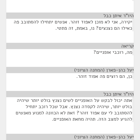
היו"ר איתן כבל
¶
יקירה, אני לא מוכן לאפוד זוהר. אנשים יתחילו להסתובב פה
כאילו הם נצנצים? נו, באמת, זה פתטי.
קריאה
¶
מה, רוכבי אופניים?
יעל כהן-פארן (המחנה הציוני)
¶
כן, הם רוצים פה אפוד זוהר.
היו"ר איתן כבל
¶
אתה יכול לבקש על האופניים לשים נצנץ בולט יותר שיהיה
בולט יותר, שיהיה לקסדה נצנץ. אבל שכל רוכב יתחיל
להסתובב לי עם אפוד זוהר? זאת לא הכוונה למנוע מאנשים
להגיע למצב הזה. תהיה מחאת האופניים.
יעל כהן-פארן (המחנה הציוני)
¶