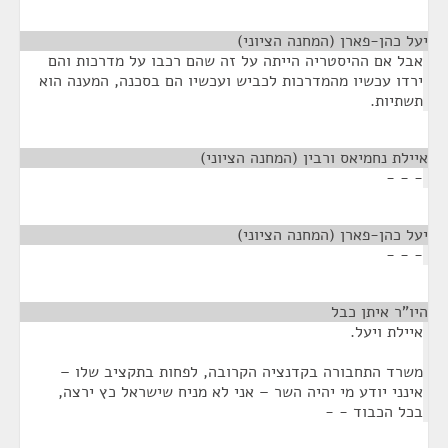
יעל כהן-פארן (המחנה הציוני)
¶
אבל אם ההיסטריה הייתה על זה שהם רכבו על מדרכות והם
ירדו עכשיו מהמדרכות לכביש ועכשיו הם בסכנה, המענה הוא
תשתיות.
איילת נחמיאס ורבין (המחנה הציוני)
¶
- - -
יעל כהן-פארן (המחנה הציוני)
¶
- - -
היו"ר איתן כבל
¶
איילת ויעל.
משרד התחבורה בקדנציה הקרובה, לפחות בתקציב שלו –
אינני יודע מי יהיה השר – אני לא מניח שישראל כץ ירצה,
בכל הכבוד - -