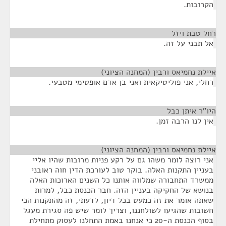
הקרובות.
רחל טבת ויזל
¶
אל תבני על זה.
איילת נחמיאס ורבין (המחנה הציוני)
¶
רחלי, אני פוליטיקאית ואני בן אדם אופטימי מטבעי.
היו"ר איתן כבל
¶
אין לנו הרבה זמן.
איילת נחמיאס ורבין (המחנה הציוני)
¶
אני רוצה לומר משהו גם על רקע פניות מרובות שהיו אליי
בעניין התקנות האלה. בוקר טוב לעורכת הדין חוה ראובני
ממשרד התחבורה שמלווה אותנו כל השנים הארוכות האלה
בנושא של החקיקה בעניין הזה. חבר הכנסת כבל, למרות
שאתה אומר את זה כמעט בכל דיון, לדעתי, זה מהתקנות הכי
חשובות שהגיעו לשולחננו, וצריך לומר שיש פה סגירת מעגל
בסוף הכנסת ה-20 כי אנחנו באמת התחלנו לעסוק מתחילת