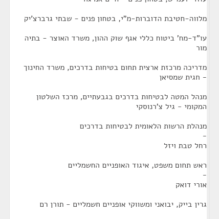
מלווה-חטיבת הדוברות-מ"י, בטחון פנים - שבתי גרברצ'יק
עו"ד-מח' ביטוח כללי אגף שוק ההון, משרד האוצר - בתיה
מור
מדריכה מרכזת ארצית תחום בטיחות בדרכים, משרד החינוך
- חגית שמסיאן
מנהל המטה לבטיחות בדרכים בגבעתיים, מרכז השלטון
המקומי - גיל צ'רנוסקי
מנהלת הרשות הלאומית לבטיחות בדרכים
-
רחל טבת ויזל
ראש תחום משפט, איגוד האופניים החשמליים
-
אורי דואק
גרין בייק, יבואני ומשווקי אופניים חשמליים - תורן רם