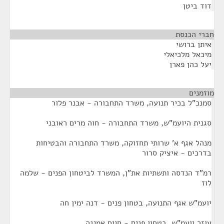
דוד ביטן
חברי הכנסת
¶
איתן ברושי
מיכאל מלכיאלי
יעל כהן פארן
מוזמנים
¶
סמנכ"ל בכיר תנועה, משרד התחבורה - אבנר פלור
סגנית היועמ"ש, משרד התחבורה - חוה מרים ראובני
מנהל אגף א' שרותי תחזוקה, משרד התחבורה והבטיחות
בדרכים - איציק סרור
רמ"ד הנדסה ותשתיות את"ן, המשרד לביטחון הפנים - שלמה
לוז
יועמ"ש אגף התנועה, בטחון פנים - דנה ימין חה
עוזר יועמ"ש, בטחון פנים - חיים אמיגה