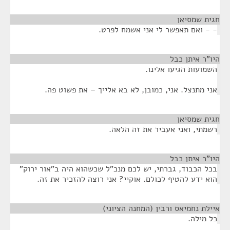
חגית שמסיאן
¶
- - ואם תאפשר לי אני אשמח לפרט.
היו"ר איתן כבל
¶
השמועות הגיעו אלינו.
אני מתנצל. אני, כמובן, לא בא אלייך – את פשוט פה.
חגית שמסיאן
¶
רשמתי, ואני אעביר את זה הלאה.
היו"ר איתן כבל
¶
בכל הכבוד, גברתי, יש לכם מנכ"ל שכשהוא היה ב"אור ירוק"
הוא ידע להטיף לכולם. אוקיי? אני רוצה להזכיר את זה.
איילת נחמיאס ורבין (המחנה הציוני)
¶
כל מילה.