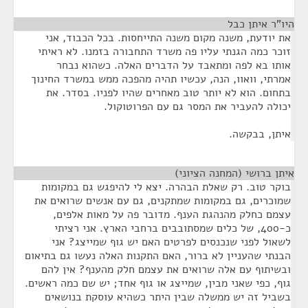
היו"ר איתן כבל
¶
את יודעת, משנה מקום משנה התייחסות. בכל הכבוד, אני
זוכר כמה הגנתי עליו פה משרד התחבורה בזמנו. לא ראיתי
אותו בא לפה ומתאבד על הדברים האלה. כשהוא נבחר
אמרתי, וואוו, הנה, עכשיו תהיה מהפכה ממש במשרד החינוך
בתחום. הוא לא יותר טוב מאחרים שהיו לפניו. בסדר. את
יכולה להעביר את המסר גם עם הפרוטוקול.
איתן, בבקשה.
איתן ברושי (המחנה הציוני)
¶
בוקר טוב. רק שאלת הבהרה. יצא לי להיפגש גם במקומות
שמוכרים, גם במקומות שמתקנים, גם עם אנשים שרואים את
עצמם כחלק מהנהגת הענף. מדובר פה על מאות אלפים,
כ-400, של כלים שמסתובבים ברחבי הארץ. אני רציתי
לשאול לפני שנכנסים לפרטים האם יש גוף שמייצג? אני
הבנתי שהעניין לא ברור, האם התקנות האלה נעשו גם בתיאום
ובשיתוף עם אלה שרואים את עצמם חלק מהענף? אין להם
גוף, כפי שאני מבין, שמייצג או גוף אחד; יש שם כמה ראשים.
בשביל זה יש ממשלה שבין היתר כשהיא עוסקת בנושאים