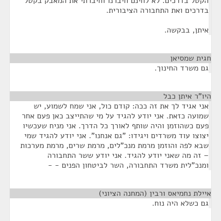
הקטל בדרכים. לא לחינם חיברנו וחיברתי את המאבק בקטל
בדרכים ואת התחבורה הציבורית.
איתן, בבקשה.
חגית שמסיאן
¶
גם משרד החינוך.
היו"ר איתן כבל
¶
אני אגיד לך את זה ככה: קודם כול, אני שמח לשמוע, יש
שמועה כזאת. אני יודע להגיד על מי שהתייצב כאן פעם אחר
פעם כשהוזמן והיה שותף לאורך כל הדרך. אני מניח שעכשיו
יצוצו עוד משרדים ויגידו: "גם אנחנו". אני יודע להגיד שמי
שבא לפה והוזמן מרמת מנכ"לים, מרמת שרים, מרמת מערכות
– זה מה שאני יודע להגיד. אני יודע ששר התחבורה
ומנכ"לית משרד התחבורה, השר לביטחון הפנים - -
איילת נחמיאס ורבין (המחנה הציוני)
¶
גם כשלא היה נוח.