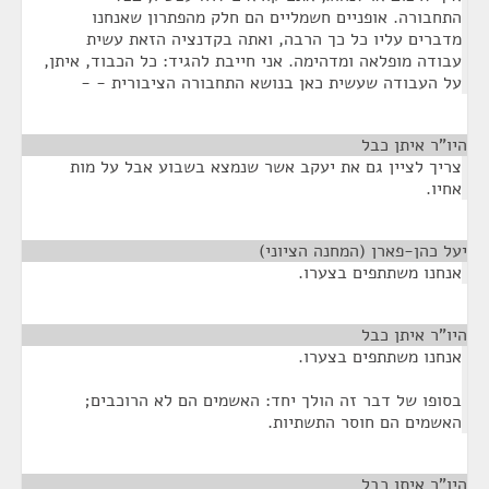
התחבורה. אופניים חשמליים הם חלק מהפתרון שאנחנו
מדברים עליו כל כך הרבה, ואתה בקדנציה הזאת עשית
עבודה מופלאה ומדהימה. אני חייבת להגיד: כל הכבוד, איתן,
על העבודה שעשית כאן בנושא התחבורה הציבורית - -
היו"ר איתן כבל
¶
צריך לציין גם את יעקב אשר שנמצא בשבוע אבל על מות
אחיו.
יעל כהן-פארן (המחנה הציוני)
¶
אנחנו משתתפים בצערו.
היו"ר איתן כבל
¶
אנחנו משתתפים בצערו.
בסופו של דבר זה הולך יחד: האשמים הם לא הרוכבים;
האשמים הם חוסר התשתיות.
היו"ר איתן כבל
¶