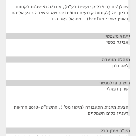
שדלן/ית (ריפבליק יועצים בע"מ), אינו/ה מייצג/ת לקוחות
בדיון זה (לקוחות קבועים נוספים שנושא הישיבה נוגע אליהם
באופן ישיר: Ecofun) - מתנאל זאב רנד
ייעוץ משפטי
¶
אביגל כספי
מנהלת הוועדה
¶
לאה ורון
רישום פרלמנטרי
¶
שרון רפאלי
הצעת תקנות התעבורה (תיקון מס' ), התשע"ט-2018 הוראות
לעניין כלים חשמליים
היו"ר איתן כבל
¶