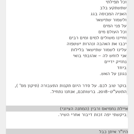
וכל תפילתי
שתשתקע בלב
האניה המכוסה בגג
ולשמור שתישאר
על פני המים
וכל העולם מים
וחיינו משולים למים ומים רבים
יכבו את האהבה ונהרות ישטפוה
עלינו לשמור שתישאר בלילות
אני לוחש לה – אהובתי בואי
נחזיק ידיים
ביחד
נגונן על האש.
בוקר טוב לכם. על סדר היום תקנות התעבורה (תיקון מס' ),
התשע"ט-2018. ברשותכם, אנחנו נתחיל.
איילת נחמיאס ורבין (המחנה הציוני)
¶
ביקשתי יפה זכות דיבור אחרי השיר.
היו"ר איתן כבל
¶