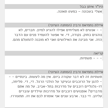
היו"ר איתן כבל
¶
אצלי בשכונה – כמעט תאונה.
איילת נחמיאס ורבין (המחנה הציוני)
¶
- - אנשים לא מצליחים אפילו להגיע למיון. חברים, לא
נוהגים כחוק. נקודה, די. אי אפשר להעמיד פנים עם הדבר
הזה. אני מבינה את האילוצים ואני לא מוכנה להתעלם מהם.
קריאה
¶
- - - תשתיות.
איילת נחמיאס ורבין (המחנה הציוני)
¶
תשתיות זה לא דבר שקורה ביום. אין מה לעשות. בינתיים - -
- להגן על הרוכבים ובעיקר על הולכי הרגל. די, די. סליחה,
דו-גלגליים רוכבים על מדרכות בתל-אביב. על מה אתם
מדברים? אופנועים רוכבים על מדרכות שילדים עוברים
עליהן. די כבר. ארבע שנים אני אומרת לכם את זה. תתעוררו.