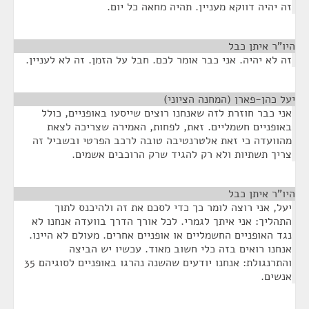
זה יהיה דווקא מעניין. תהיה מחאה כל יום.
היו"ר איתן כבל
¶
זה לא יהיה. אני כבר אומר לכם. חבל על הזמן. זה לא לעניין.
יעל כהן-פארן (המחנה הציוני)
¶
אני כבר חוזרת לזה שאנחנו רוצים שייסעו באופניים, כולל
באופניים חשמליים. זאת, לפחות, האמירה שצריכה לצאת
מהוועדה כי זאת אלטרנטיבה טובה לרכב הפרטי ובשביל זה
צריך תשתיות ולא רק להגיד שרק הרוכבים אשמים.
היו"ר איתן כבל
¶
יעל, אני רוצה לומר כך כדי לסכם את זה ולהיכנס לתוך
התהליך: אני איתך לגמרי. לכל אורך הדרך בוועדה אנחנו לא
נגד האופניים החשמליים או אופניים אחרים. מעולם לא היינו.
אנחנו רואים בזה כלי חשוב מאוד. עכשיו יש הביצה
והתרנגולת: אנחנו יודעים שהשנה נהרגו באופניים לסוגיהם 35
אנשים.