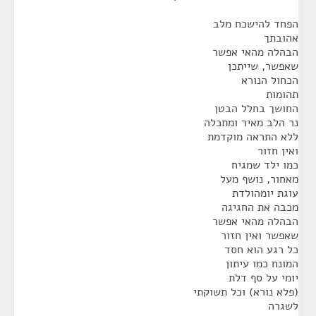
הפחד להישכח מלב
אהובתך
הבהלה מהאי אפשר
שאפשר, שייתכן
הכחול הנורא
תהומות
החושך בחלל הבטן
נר הלב מאיר ומתכלה
ללא התראה מוקדמת
ואין חזור
כמו ילד שמגיח
מאחור, נושף מעל
עוגת יומהולדת
מכבה את החגיגה
הבהלה מהאי אפשר
שאפשר ואין חזור
כל רגע הוא חסד
המונח כמו עיתון
יומי על סף דלת
(פלא נורא) וכל תשוקתי
לשגרה