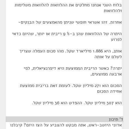
בלוח השני אנחנו מחלקים את ההלוואות להלוואות משלימות
ולהלוואות
אחרות. זהו אשראי חופשי שניתן מהאמצעים של הבנקים-
היתרה של ההלוואות שהן ב-% 9 ריבית או יותר, שהיום כדאי
לפרוע
אותן, היא 1.886 מיליארד שקל. מהו סכום העמלה שצריך
לשלם על אותה
יתרה? כאשר הריבית הממוצעת היא דיפרנציאלית, לפי
ארבעה ממוצעים,
הסכום הוא 271 מיליון שקל. לעומת זאת בריבית ממוצעת
אחידה הסכום
הוא 307 מיליון שקל. ההפדש הוא 36 מיליון שקל.
ד' תיכון
¶
אדוני היושב-ראש, אתה מבקש להצביע על הצו היום? קיבלנו