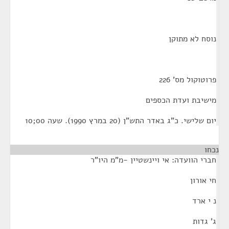
נוסח לא מתוקן
פרוטוקול מס' 226
מישיבת ועדת הכספים
יום שלישי. כ"ג באדר התש"ן (20 במרץ 1990). שעה 00;10
נכחו
חברי הוועדה: אי ויינשטיין -מ"מ היו"ר
חי אורון
נ י ארד
ג' גדות