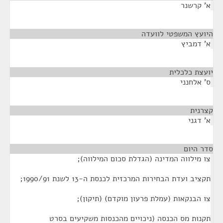
א' קרשנר
היועץ המשפטי לוועדה
¶
א' דמביץ
יועצת כלכלית
¶
ס' אלחנני
קצרנית
¶
א' דגני
סדר היום
¶
צו מילווה המדינה (הגדלת סכום המילווה);
תקציב ועדת הבחירות המרכזית לכנסת ה-13 לשנת 1990/91;
צו הבנקאות (עמלת פרעון מוקדם) (תיקון);
תקנות מס הכנסה (ניכויים מהכנסות משקיעים בסרט