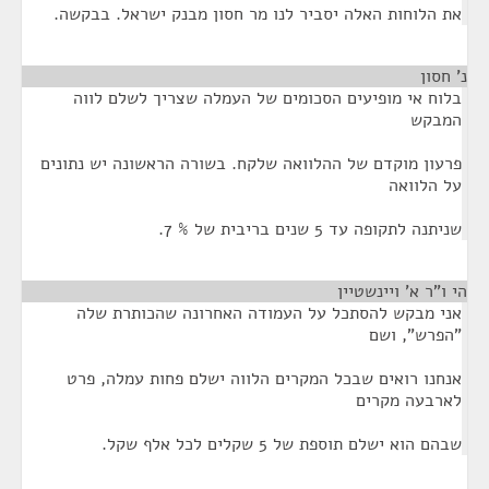
את הלוחות האלה יסביר לנו מר חסון מבנק ישראל. בבקשה.
נ' חסון
¶
בלוח אי מופיעים הסכומים של העמלה שצריך לשלם לווה
המבקש
פרעון מוקדם של ההלוואה שלקח. בשורה הראשונה יש נתונים
על הלוואה
שניתנה לתקופה עד 5 שנים בריבית של % 7.
הי ו"ר א' ויינשטיין
¶
אני מבקש להסתכל על העמודה האחרונה שהכותרת שלה
"הפרש", ושם
אנחנו רואים שבכל המקרים הלווה ישלם פחות עמלה, פרט
לארבעה מקרים
שבהם הוא ישלם תוספת של 5 שקלים לכל אלף שקל.