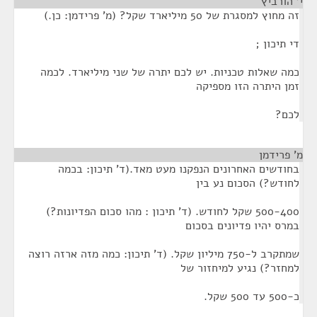
י' הורביץ
¶
זה מחוץ למסגרת של 50 מיליארד שקל? (מ' פרידמן: כן.)
די תיכון ;
כמה שאלות טכניות. יש לכם יתרה של שני מיליארד. לכמה
זמן היתרה הזו מספיקה
לכם?
מ' פרידמן
¶
בחודשים האחרונים הנפקנו מעט מאד.(ד' תיכון: בכמה
לחודש?) הסכום נע בין
500-400 שקל לחודש. (ד' תיכון : מהו סכום הפדיונות?)
במרס יהיו פדיונים בסכום
שמתקרב ל-750 מיליון שקל. (ד' תיכון: כמה מזה ארזה רוצה
למחזר?) נגיע למיחזור של
כ-500 עד 500 שקל.