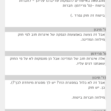
מתבטאת באישורים להנפקות שדיברנו עליהן - לחברות
ביטוח -(מ' פרידמן: חברות
ביטוח זה חוק נפרד .)
ד' תיכון
¶
אבל זה נעשה באמצעות הנפקה של איגרות חוב לפי חוק
מילווה המדינה.
מ' פרידמן
¶
אלה איגרות חוב של המדינה אבל הן מונפקות לא על פי החוק
שאנחנו דנים עליו.
(ד' תיכון
¶
אבל זה לא כלול במסגרת הזו? יש לך מסגרת מיוחדת לכך?).
כן. יש חוק
מילווה חברות ביטוח.