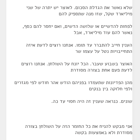
שלא נאשר את הגדלת הסכום. לאוצר יש יתרה של שני
מיליארד שקל, שזו מנה שתספיק להם
לפחות להדשיים או שלושה הדשים, ואם יחסר להם כסף,
נאשר להם עוד מיליארד, אבל
הענין חייב להתברר עד תומו. אנחנו רוצים לדעת איזה
התחייבויות נטל על עצמו שר
האוצר בשבוע שעבר. הכל יונח על השולחן. אנחנו רוצים
לדעת פעם אחת בצורה מסודרת
מהן הפדיונות שתעמדו בפניהם הודש אהר חודש לפי מגזרים
ולפי חלוקה בין בנקים
שונים. כנראה שענין זה היה חסוי עד כה.
אני מבקש להניח את כל החומר הזה על השולחן בצורה
מסודרת ולא באמצעות בקשה