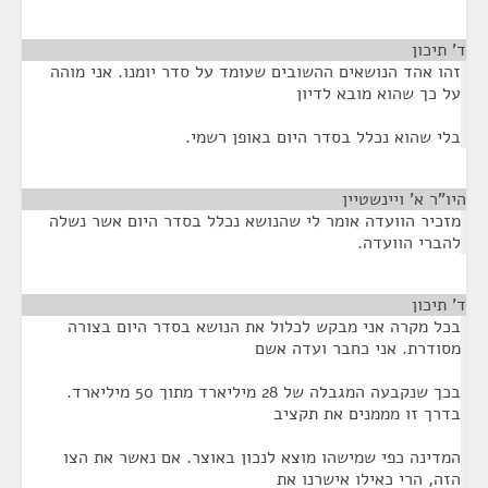
ד' תיכון
¶
זהו אהד הנושאים ההשובים שעומד על סדר יומנו. אני מוהה
על כך שהוא מובא לדיון
בלי שהוא נכלל בסדר היום באופן רשמי.
היו"ר א' ויינשטיין
¶
מזכיר הוועדה אומר לי שהנושא נכלל בסדר היום אשר נשלה
להברי הוועדה.
ד' תיכון
¶
בכל מקרה אני מבקש לכלול את הנושא בסדר היום בצורה
מסודרת. אני כחבר ועדה אשם
בכך שנקבעה המגבלה של 28 מיליארד מתוך 50 מיליארד.
בדרך זו מממנים את תקציב
המדינה כפי שמישהו מוצא לנכון באוצר. אם נאשר את הצו
הזה, הרי כאילו אישרנו את