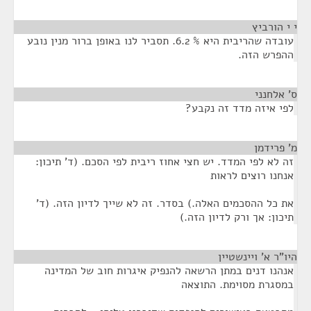
י י הורביץ
¶
עובדה שהריבית היא % 6.2. תסביר לנו באופן ברור מנין נובע
ההפרש הזה.
ס' אלחנני
¶
לפי איזה מדד זה נקבע?
מ' פרידמן
¶
זה לא לפי המדד. יש חצי אחוז ריבית לפי הסכם. (ד' תיכון:
אנחנו רוצים לראות
את כל ההסכמים האלה.) בסדר. זה לא שייך לדיון הזה. (ד'
תיכון: אך ורק לדיון הזה.)
היו"ר א' ויינשטיין
¶
אנהנו דנים במתן הרשאה להנפיק איגרות חוב של המדינה
במסגרת מסוימת. התוצאה