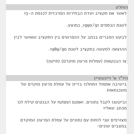
הוחלט
¶
לאשר את תקציב ועדת הבחירות המרכזית לכנסת ה-13
לשנת הכספים 1990/91, כמוצע.
לבקש הסברים בכתב על ההפרשים בין התקציב שאושר לבין
ההוצאה למעשה בתקציב לשנת 1989/90.
צו הבנקאות (עמלות פרעון מוקדם) (תיקון)
היו"ר א' ויינשטיין
¶
בישיבה אתמול התחלנו בדיון על עמלת פרעון מוקדם של
משכנתאות
וביקשנו לקבל נתונים. ואמנם המפקח על הבנקים קילח לנו
מכתב שאליו
מצורפים שני לוחות עם נתונים על עמלת הפרעון המוקדם
במצבים שונים-