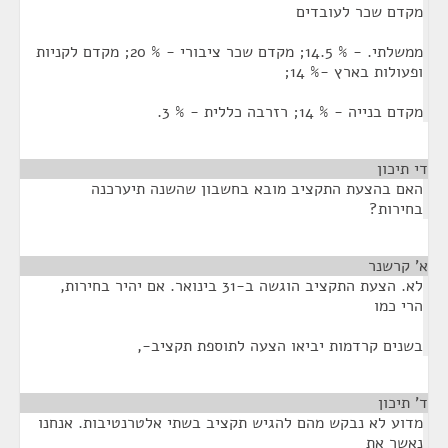
מקדם שכר לעובדים
ממשלתי. - % 14.5; מקדם שכר ציבורי - % 20; מקדם לקניות
ופעולות בארץ -% 14;
מקדם בנייה - % 14; רזרבה כללית - % 3.
די תיכון
¶
האם בהצעת התקציב מובא בחשבון שהשנה תיערכנה
בחירות?
א' קרשנר
¶
לא. הצעת התקציב הוגשה ב-31 בינואר. אם יהיר בחירות,
הרי כמו
בשנים קרדמות יביאו הצעה לתוספת תקציב-,
ד' תיכון
¶
מדוע לא נבקש מהם להגיש תקציב בשתי אלטרנטיבות. אנחנו
נאשר את