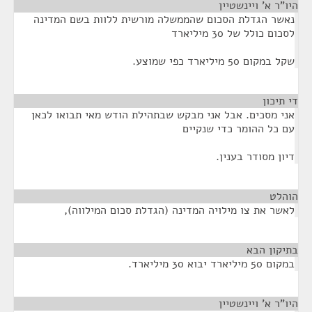
היו"ר א' ויינשטיין
¶
נאשר הגדלת הסכום שהממשלה מורשית ללוות בשם המדינה
לסכום כולל של 30 מיליארד
שקל במקום 50 מיליארד כפי שמוצע.
די תיכון
¶
אני מסכים. אבל אני מבקש שבתהילת הודש מאי תבואו לכאן
עם כל ההומר כדי שנקיים
דיון מסודר בענין.
הוהלט
¶
לאשר את צו מילויה המדינה (הגדלת סכום המילווה),
בתיקון הבא
¶
במקום 50 מיליארד יבוא 30 מיליארד.
היו"ר א' ויינשטיין
¶