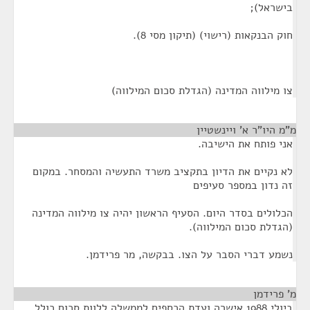
בישראל);
חוק הבנקאות (רישוי) (תיקון מסי 8).
צו מילווה המדינה (הגדלת סכום המילווה)
מ"מ היו"ר א' ויינשטיין
¶
אני פותח את הישיבה.
לא נקיים את הדיון בתקציב משרד התעשיה והמסחר. במקום
זה נדון במספר סעיפים
הכלולים בסדר היום. הסעיף הראשון יהיה צו מילווה המדינה
(הגדלת סכום המילווה).
נשמע דברי הסבר על הצו. בבקשה, מר פרידמן.
מ' פרידמן
¶
ביולי 1988 אישרה ועדת הכספים לממשלה ללוות סכום כולל