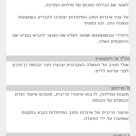
לאשר את הגדלת הסכום של מילוות המדינה.
על עניו איגרות החוב המיוחדות יצטרכו להכריע באמצעות
הסעיף הזה. זהו הסעיף
היחידי שבאמצעותו אפשר לאלץ את האוצר להביא בפנינו את
ההסכמים האלה.
היו"ר א' ויינשטיין
¶
אולי תשיב על השאלה העקרונית שהציג חבר הכנסת דן תיכון
לפני שניגש לדיון.
מ' פרידמן
¶
תקנות המילווה, לרבות שיעורי הריבית, טעונים אישור ועדת
הכספים של הכנסת.
שיעור הריבית של איגרות החוב המיוחדות נקבע בתקנות
שאושרו על ידי הוועדה.
ד י תיכון
¶