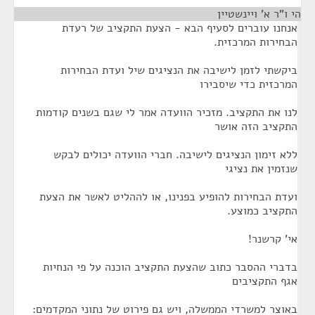
הי ו"ר א' ויינשטיין
¶
אנחנו עוברים לסעיף הבא - הצעת התקציב של רעדת
הבחירות המרכזית.
ביקשתי לזמן לישיבה את הנציגים שיל ועדת הבחירות
המרכזית כדי שיסבירו
לנו את התקציב. מזכיר הוועדה אמר לי שגם בשנים קודמות
התקציב הזה אושר
ללא זימון הנציגים לישיבה. חברי הוועדה יכולים לבקש
שנזמין את נציגי
ועדת הבחירות להופיע בפנינו, או לההליט לאשר את הצעת
התקציב כמוצע.
אי' קרשנר!
בדברי ההסבר כתוב שהצעת התקציב הוכנה על פי הנחיות
אגף התקציבים
באוצר למשרדי הממשלה, ויש גם פירוט של נתוני המקדמים: