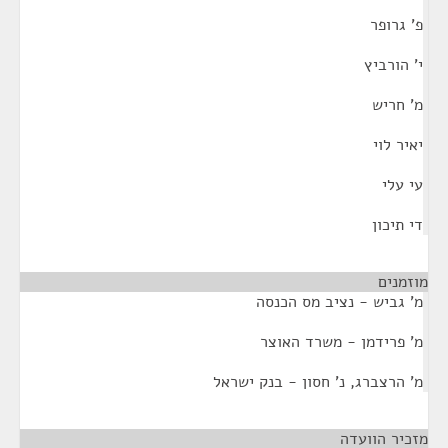
פ' גרופר
י' הורביץ
מ' חריש
יאיר לוי
עי עלי
די תיכון
מוזמנים
¶
מ' גביש - נציב מס הכנסה
מ' פרידמן - משרד האוצר
מ' הרצברג, נ' חסון - בנק ישראל
מזכיר הוועדה
¶