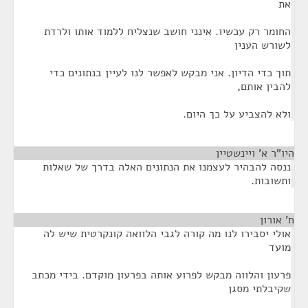
את
החומר רק עכשיו. אינני חושב שנצליח ללמוד אותו ולרדת
לשורש הענין
תוך כדי הדיון. אני מבקש לאפשר לנו לעיין בנתונים כדי
להבין אותם,
ולא להצביע על כך היום.
היו"ר א' ויינשטיין
¶
ננסה להבהיר לעצמנו את הנתונים האלה בדרך של שאלות
ותשובות.
ח' אורון
¶
אולי יסבירו לנו מה קורה לגבי הלוואה קונקרטית שיש לה
מועד
פרעון והלווה מבקש לפרוע אותה בפרעון מוקדם. בידי מכתב
שקיבלתי מסגן