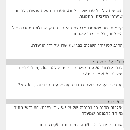
התנאים של כל סוג של מילווה. הסוגים האלה אושרו, לרבות
שיעורי הריבית. התקנות
קיימות. מה שאנחנו מבקשים היום זה רק הגדלת המסגרת של
המילווה, כלומר של איגרות
החוב לסוגיהן השונים כפי שאושרו על ידי הוועדה.
היו"ר א' ויינשטיין
¶
לגבי קרנות הפנסיה אישרנו ריבית של % 6.2. (מ' פרידמן:
אישרנו % 5.5 ריבית.)
ואם שר האוצר רוצה להגדיל את שיעור הריבית ל-% 6.2?
מ' פרידמן
¶
איגרות החוב הן בריבית של % 5.5 .(ד' תיכון: יש ודאי מחיר
מיוחד להנפקה שמעלה
את הריבית ל-% 6.2) הן נמכרות ב-98 נקודות.