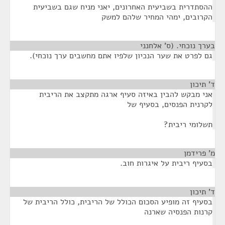
ההסתדרית בשביעית האחרונים, יאני מניח שגם בשביעית
הקרובים, ימהי המחיר שלהם למשק
בערך נוכחי. (ס' אלחנני
¶
גם לפרט את שער הנכיון שלפיו אתם מחשבים ערך נוכחי).
ד' תיכון
¶
אני מבקש להבין באיזה סעיף ארגה מתקצב את הריבית
לקרנית הפנסים, בסעיף של
תשלומי ריבית?
מ' פרידמן
¶
בסעיף ריבית על איגרות חוב.
ד' תיכון
¶
בסעיף זה מופיע הסכום הכולל של הריבית, כולל הריבית של
קרנות הפנסיה שארנה