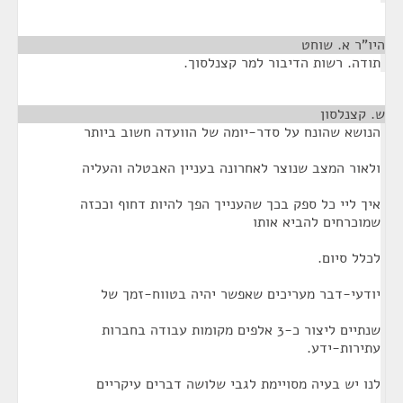
היו"ר א. שוחט
¶
תודה. רשות הדיבור למר קצנלסוך.
ש. קצנלסון
¶
הנושא שהונח על סדר-יומה של הוועדה חשוב ביותר
ולאור המצב שנוצר לאחרונה בעניין האבטלה והעליה
איך ליי כל ספק בכך שהענייך הפך להיות דחוף וככזה
שמוכרחים להביא אותו
לכלל סיום.
יודעי-דבר מעריכים שאפשר יהיה בטווח-זמך של
שנתיים ליצור כ-3 אלפים מקומות עבודה בחברות
עתירות-ידע.
לנו יש בעיה מסויימת לגבי שלושה דברים עיקריים