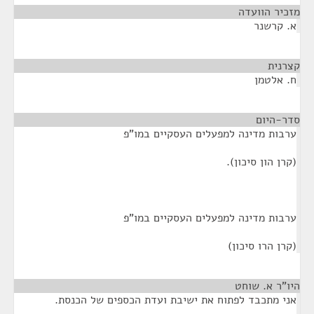
מזכיר הוועדה
¶
א. קרשנר
קצרנית
¶
ח. אלטמן
סדר-היום
¶
ערבות מדינה למפעלים העסקיים במו"פ
(קרן הון סיכון).
ערבות מדינה למפעלים העסקיים במו"פ
(קרן הרו סיכון)
היו"ר א. שוחט
¶
אני מתכבד לפתוח את ישיבת ועדת הכספים של הכנסת.