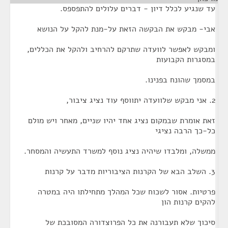
עד שנגיע לכלל דיון - דברים עלולים להתפספס.
אבי- מבקש את הבקשה הזאת על-מנת להקל על הנושא
ומבקש לאפשר לוועדה שתרקם להרחיב ולהקל את הכללים,
במסגרות הקבועות
במסמך שהונח בפנינו.
2. אני מבקש שלוועדה יתווסף עוד נציג ציבור,
זאת אומרת שבמקום נציג אחד יהיו שניים, מאחר ויש מולם
כל-כך הרבה נציגי
ממשלה, ומלבדו שיהיה נציג נוסף למשרד התעשיה והמסחר.
3. השלב הבא של הקרנות הציבוריות מדבר על קרנות
פרטיות. אסור לשכוח שכל המהלך מתחילתו היה במטרה
להקים קרנות הון
סיכוך שלא תעבורנה את כל הפרוצדורה המסובכת של