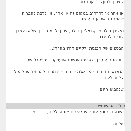
שצריך להקל במקום זה
או אחר או להרחיב במקום זה או אחר, או ללכת לחברות
שהמחזור שלהן הוא 10
מיליון דולר או 4 מיליון דולר, צריך לדאוג לכך שלא נצטרך
לחזור לוועדת
הכספים של הכנסת ולקיים דירן מחרדש.
כוונתי היא לכך שארתם אנשים שיעסקר בתיפערל של
הנושא יום ירם, יהיר אלה שיהיר מרסמכים להרחיב או להקל
על הכללים
שנקבעו היום.
היו"ר א. שוחט
¶
ישנה הכנסת; אם ירצו לשנות את הכללים, - יבראר
אליה.