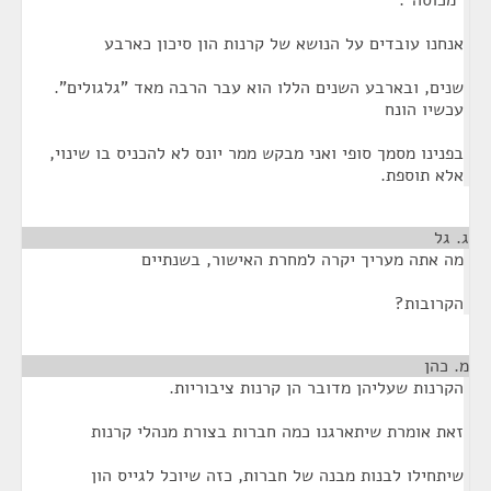
"מכוסה".
אנחנו עובדים על הנושא של קרנות הון סיכון כארבע
שנים, ובארבע השנים הללו הוא עבר הרבה מאד "גלגולים".
עכשיו הונח
בפנינו מסמך סופי ואני מבקש ממר יונס לא להכניס בו שינוי,
אלא תוספת.
ג. גל
¶
מה אתה מעריך יקרה למחרת האישור, בשנתיים
הקרובות?
מ. כהן
¶
הקרנות שעליהן מדובר הן קרנות ציבוריות.
זאת אומרת שיתארגנו כמה חברות בצורת מנהלי קרנות
שיתחילו לבנות מבנה של חברות, כזה שיוכל לגייס הון