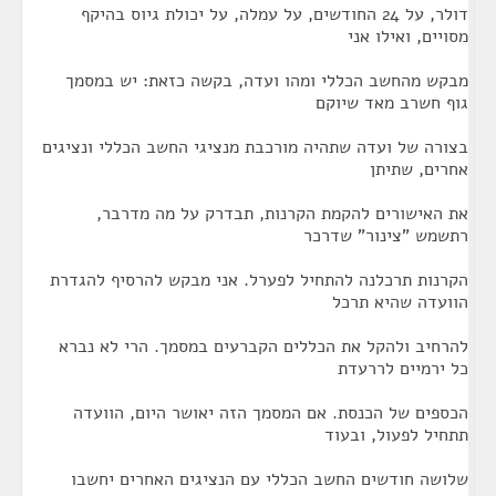
דולר, על 24 החודשים, על עמלה, על יכולת גיוס בהיקף
מסויים, ואילו אני
מבקש מהחשב הכללי ומהו ועדה, בקשה כזאת: יש במסמך
גוף חשרב מאד שיוקם
בצורה של ועדה שתהיה מורכבת מנציגי החשב הכללי ונציגים
אחרים, שתיתן
את האישורים להקמת הקרנות, תבדרק על מה מדרבר,
רתשמש "צינור" שדרכר
הקרנות תרכלנה להתחיל לפערל. אני מבקש להרסיף להגדרת
הוועדה שהיא תרכל
להרחיב ולהקל את הכללים הקברעים במסמך. הרי לא נברא
כל ירמיים לררעדת
הכספים של הכנסת. אם המסמך הזה יאושר היום, הוועדה
תתחיל לפעול, ובעוד
שלושה חודשים החשב הכללי עם הנציגים האחרים יחשבו