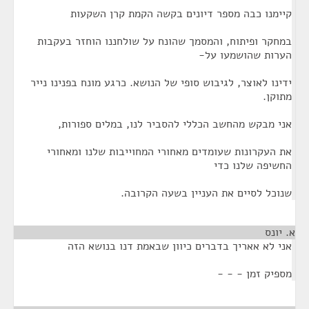
קיימנו כבה מספר דיונים בקשה הקמת קרן השקעות
במחקר ופיתוח, והמסמך שהונח על שולחננו הוחזר בעקבות
הערות שהושמעו על-
ידינו לאוצר, לגיבוש סופי של הנושא. כרגע מונח בפנינו נייר
מתוקן.
אני מבקש מהחשב הכללי להסביר לנו, במלים ספורות,
את העקרונות שעומדים מאחורי המחוייבות שלנו ומאחורי
החשיפה שלנו כדי
שנוכל לסיים את העניין בשעה הקרובה.
א. יונס
¶
אני לא אאריך בדברים כיוון שבאמת דנו בנושא הזה
מספיק זמן - - -