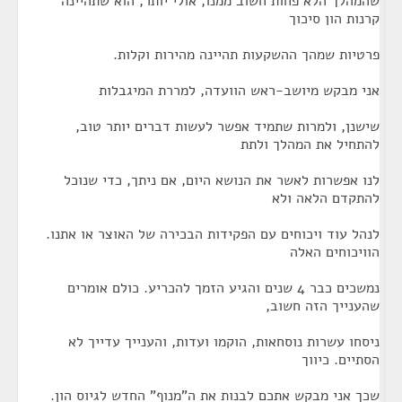
שהמהלך הלא פחות חשוב ממנו, אולי יותר, הוא שתהיינה
קרנות הון סיכוך
פרטיות שמהך ההשקעות תהיינה מהירות וקלות.
אני מבקש מיושב-ראש הוועדה, למררת המיגבלות
שישנן, ולמרות שתמיד אפשר לעשות דברים יותר טוב,
להתחיל את המהלך ולתת
לנו אפשרות לאשר את הנושא היום, אם ניתך, כדי שנוכל
להתקדם הלאה ולא
לנהל עוד ויכוחים עם הפקידות הבכירה של האוצר או אתנו.
הוויכוחים האלה
נמשכים כבר 4 שנים והגיע הזמך להכריע. כולם אומרים
שהענייך הזה חשוב,
ניסחו עשרות נוסחאות, הוקמו ועדות, והענייך עדייך לא
הסתיים. כיווך
שכך אני מבקש אתכם לבנות את ה"מנוף" החדש לגיוס הון.