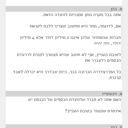
מ. כהן
¶
אתה בכל מקרה נותן סמכויות לוועדה הזאת.
אם, לדוגמה, מחר היא תחשוב שצריך ללכת לקראת
חברות שהמחזור שלהן איננו 2 מיליון דולר אלא 4 מיליון
דולר, וזה יהיה
לטובת העניין, אני לא חושב שהיא תצטרך לפנרת לררעדת
הכספים רלעברר את
כל הפררצדררה הכרוכה בכך, כיוון שבדרך היא יכרלה לאבד
קרנרת.
א. וינשטייו
¶
האם אתה לא סברר שלוועדת הכספים של הכנסת יש
אינטרס שקשור בטובת העניין?
מ. כהן
¶