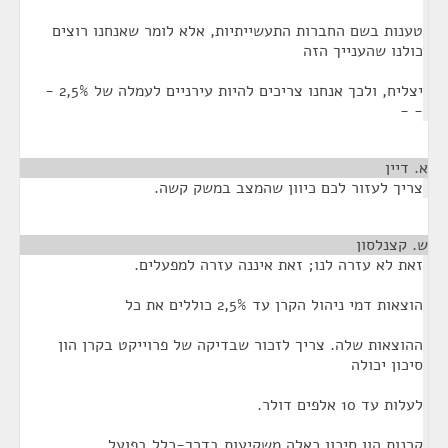
טענות בשם החברות התעשייתיות, אלא לומר שאנחנו רוצים
כולנו שהענייך הזה
יצליח, ולכך אנחנו צריכים להיות עירניים לעמלה של 2,5% -
- -
א. דיין
¶
צריך לעזור לכם כיוון שהמצב במשק קשה.
ש. קצנלסון
¶
זאת לא עזרה לנו; זאת איננה עזרה למפעלים.
הוצאות דמי ניהול הקרן עד 2,5% כוללים את כל
ההוצאות שלה. צריך לזכור שבדיקה של פרוייקט בקרן הון
סיכון יכולה
לעלות עד 10 אלפים דולר.
קרנות הון סיכון כאלה משקיעות בדרך-כלל בפועל