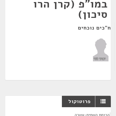
במו"פ (קרן הרו
סיכון)
ח"כים נוכחים
יאיר לוי
פרוטוקול
¶
הכנסת השתים-עשרה