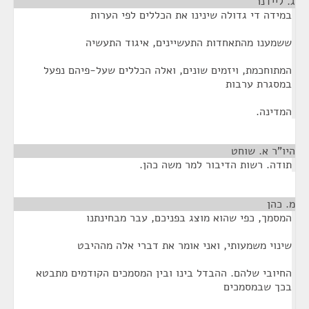
ג. ליידנר
¶
במידה די גדולה שינינו את הכללים לפי הערות
ששמענו מהתאחדות התעשיינים, איגוד התעשיה
המתוחכמת, ויזמים שונים, ואלה הכללים שעל-פיהם נפעל
במסגרת ערבות
המדינה.
היו"ר א. שוחט
¶
תודה. רשות הדיבור למר משה כהן.
מ. כהן
¶
המסמך, כפי שהוא מוצג בפניכם, עבר מבחינתנו
שינוי משמעותי, ואני אומר את דברי אלה מההיבט
החיובי שלהם. ההבדל בינו ובין המסמכים הקודמים מתבטא
בכך שבמסמכים