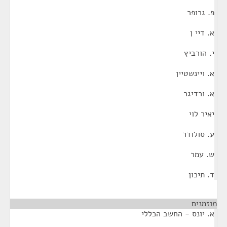
פ. גרופר
א. דיי ן
י. הורביץ
א. ויינשטיין
א. ורדיגר
יאיר לוי
ע. סולודר
ש. עמר
ד. תיכון
מוזמנים
¶
א. יונס - החשב הכללי