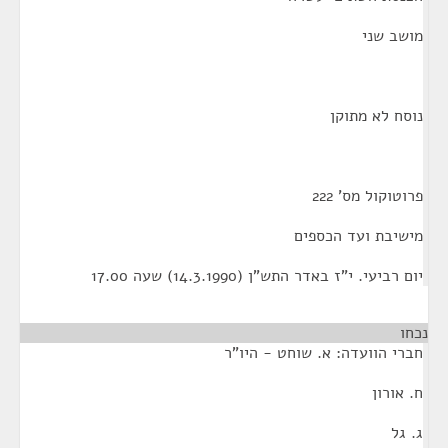
מושב שני
נוסח לא מתוקן
פרוטוקול מס' 222
מישיבת ועד הכספים
יום רביעי. י"ז באדר התש"ן (14.3.1990) שעה 17.00
נכחו
חברי הוועדה: א. שוחט - היו"ר
ח. אורון
ג. גל