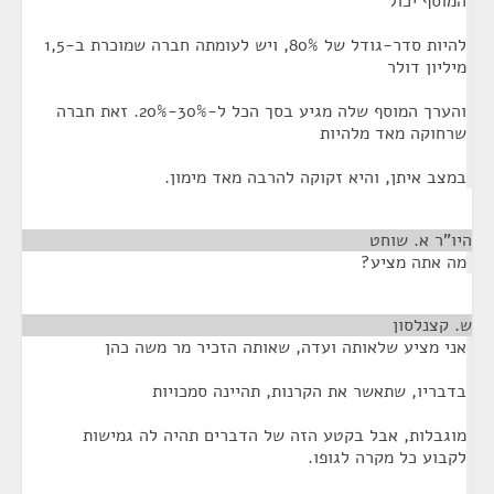
המוסף יכול
להיות סדר-גודל של 80%, ויש לעומתה חברה שמוכרת ב-1,5
מיליון דולר
והערך המוסף שלה מגיע בסך הכל ל-30%-20%. זאת חברה
שרחוקה מאד מלהיות
במצב איתן, והיא זקוקה להרבה מאד מימון.
היו"ר א. שוחט
¶
מה אתה מציע?
ש. קצנלסון
¶
אני מציע שלאותה ועדה, שאותה הזכיר מר משה כהן
בדבריו, שתאשר את הקרנות, תהיינה סמכויות
מוגבלות, אבל בקטע הזה של הדברים תהיה לה גמישות
לקבוע כל מקרה לגופו.