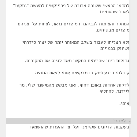
למדען הראשי ששורה ארוכה של פרוייקטים למעשה "נתקעו"
לאחר שהסתיים
המחקר והפיתוח לגביהם והמוצרים נראו, לפחות על-פניהם
מוצרים מבטיחים,
ולא הצליחו לעבור בשלב המאוחר יותר של יצור סידרתי
ושיווק בכמויות
גדולות כיוון שהיזמים התקשו מאד לגייס את המקורות.
קיבלתי כרגע פתק בו מבקשים אותי לצאת החוצה
לדקות אחדות באופן דחוף, ואני מבקש מהמישנה שלי, מר
ליידנר, להחליף
אותי.
ג. ליידנר
¶
בעקבות הדיונים שקיימנו ועל-פי ההערות שהושמעו