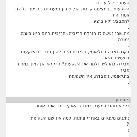
העסקי, של עידוד
השקעות באמצעות קרנות הו7 סיכון ומענקים נוספים. כל זה
אמור היה
להתבצע ולא בוצע
.
מה שכן נעשה זו הורדת הריבית. הריבית היום היא באמת
נמוכה
.
בקנה מידה בינלאומי, הריבית היום להון חוזר ולהשקעות
בתעשיה היא
סבירה בהחלט. ולמה אין השקעות? הרי יש הון זמין במחיר
סביר
בינלאומי. ועובדה, אין השקעות
.
די תיכון
¶
כי לא נותנים מענק במרכז הארץ - כך אתה אומר
.
נותנים מענקים באזורי פיתוח. למה אין שם השקעות
?
)