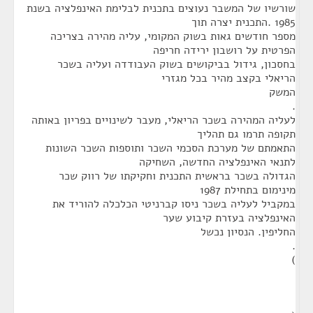
שורשיו של המשבר נעוצים בתכנית לבלימת האינפלציה בשנת
1985 .התכנית יצרה תוך
מספר חודשים גאות בשוק המקומי, עליה מהירה בצריכה
הפרטית על רושבון ירידה חריפה
בחסכון, גידול בביקושים בשוק העבודדה ועליה בשכר
הריאלי בקצב מהיר בכל מגזרי
המשק
.
לעליה המהירה בשכר הריאלי, מעבר לשינויים בפריון באותה
תקופה תרמו גם תהליך
התאמתם של מערכת הסכמי השכר ותוספות השכר השונות
לתנאי האינפלציה החדשה, השחיקה
הגדולה בשכר בראשית התכנית וחקיקתו של רווק שכר
מינימום בתחילת 1987
במקביל לעליה בשכר ניסו קברניטי הכלכלה להוריד את
האינפלציה בעזרת קיבוע שער
החליפין. הנסיון נכשל
.
)