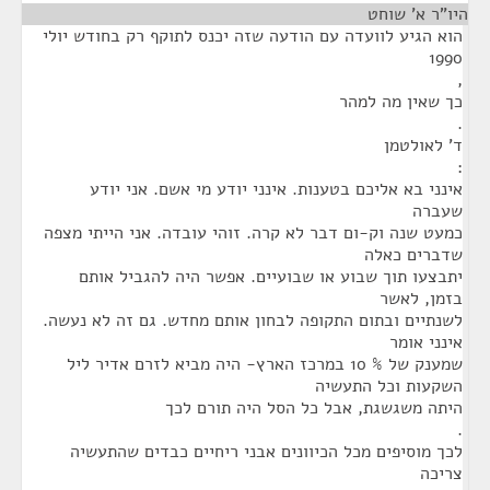
היו"ר א' שוחט
¶
הוא הגיע לוועדה עם הודעה שזה יכנס לתוקף רק בחודש יולי
1990
,
כך שאין מה למהר
.
ד' לאולטמן
:
אינני בא אליכם בטענות. אינני יודע מי אשם. אני יודע
שעברה
כמעט שנה וק-ום דבר לא קרה. זוהי עובדה. אני הייתי מצפה
שדברים כאלה
יתבצעו תוך שבוע או שבועיים. אפשר היה להגביל אותם
בזמן, לאשר
לשנתיים ובתום התקופה לבחון אותם מחדש. גם זה לא נעשה.
אינני אומר
שמענק של % 10 במרכז הארץ- היה מביא לזרם אדיר ליל
השקעות וכל התעשיה
היתה משגשגת, אבל כל הסל היה תורם לכך
.
לכך מוסיפים מכל הכיוונים אבני ריחיים כבדים שהתעשיה
צריכה