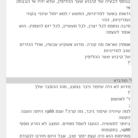
בנוסף לבעיה של קיבוע שער ההליפין, שלא יהיו אי הבבות:
אי
ודאות באשר למדיניות, החשש י.למא יחול שינוי בקווי
המדיניות, זוהי
סיבה נוספת לכל יצרן, לכל תעשיין, לכל יזם להמתין. הוא
אומר לעצמו:
אמתין ואראה מה קורה. מדוע אשקיע עכשיו, אולי הוזרים
שוב למדיניות
של קיבוע שער ההליפין
?
י' הורביץ
¶
מדוע לא היה שיפור ניכר במצב, מהו ההסבר שלך
?
ד' לאוטמן
;
למה שיהיה שיפור ניכר, מה קרה? שנת 1988 היתה השנה
הקשה
ביותר לתעשיה. הגענו לשפל מסוים. המצב לא הורע מסוף
1988, בתקופות
מסוימות הוא היה קצת יותר טוב. אבל היום חזרנו לנקודת