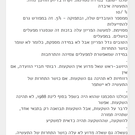
שלנו ישתפר במידה מסוימת. וקרה בדיוק ההיפך מזה:
התעשיה איבדה
% /10
ממספר העובדים שלה, ובתפוקה - 5%. זה במפורש גרם
להתייעלות
מסוימת. למעשה הפריון עלה בזכות זה שנסגרו מפעלים
כושלים. במפעלים
הטובים גדל הפריון אבל לא במידה מספקת, כלומר לא שופר
כושר התחרות
במידה שמאפשרת למפעלים צמיהה והתרחבות
.
היושב-ראש שאל מדוע אין השקעות. רבותי חברי הוועדה, אם
אין
רווחיות לא תהינה גם השקעות. אם כושר התחרות של
התעשיה לא ישתפר
,
וכולנו הסכמנו שהוא היה בשפל בסוף לינת 1988, לא תהינה
השקעות. אפשר
לרבר על השקעות, אבל השקעות תבואנה רק בתנאי אחד,
שתהיה תמורה
להשקעה, שההשקעה תהיה כדאית למשקיע
.
נשאלה גם שאלה מדוע לא עלה כושר התחרות של התעשיה.