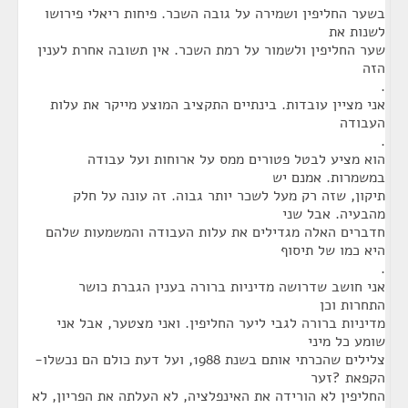
בשער החליפין ושמירה על גובה השכר. פיחות ריאלי פירושו
לשנות את
שער החליפין ולשמור על רמת השכר. אין תשובה אחרת לענין
הזה
.
אני מציין עובדות. בינתיים התקציב המוצע מייקר את עלות
העבודה
.
הוא מציע לבטל פטורים ממס על ארוחות ועל עבודה
במשמרות. אמנם יש
תיקון, שזה רק מעל לשכר יותר גבוה. זה עונה על חלק
מהבעיה. אבל שני
חדברים האלה מגדילים את עלות העבודה והמשמעות שלהם
היא כמו של תיסוף
.
אני חושב שדרושה מדיניות ברורה בענין הגברת כושר
התחרות וכן
מדיניות ברורה לגבי ליער החליפין. ואני מצטער, אבל אני
שומע כל מיני
צלילים שהכרתי אותם בשנת 1988, ועל דעת כולם הם נכשלו-
הקפאת ?זער
החליפין לא הורידה את האינפלציה, לא העלתה את הפריון, לא