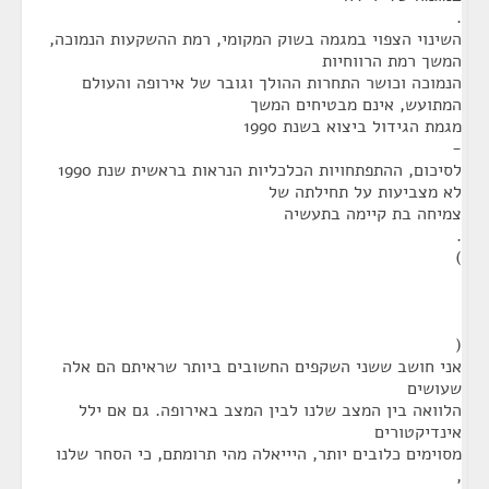
.
השינוי הצפוי במגמה בשוק המקומי, רמת ההשקעות הנמוכה,
המשך רמת הרווחיות
הנמוכה וכושר התחרות ההולך וגובר של אירופה והעולם
המתועש, אינם מבטיחים המשך
מגמת הגידול ביצוא בשנת 1990
-
לסיכום, ההתפתחויות הכלכליות הנראות בראשית שנת 1990
לא מצביעות על תחילתה של
צמיחה בת קיימה בתעשיה
.
)
(
אני חושב ששני השקפים החשובים ביותר שראיתם הם אלה
שעושים
הלוואה בין המצב שלנו לבין המצב באירופה. גם אם ילל
אינדיקטורים
מסוימים כלובים יותר, היייאלה מהי תרומתם, כי הסחר שלנו
,