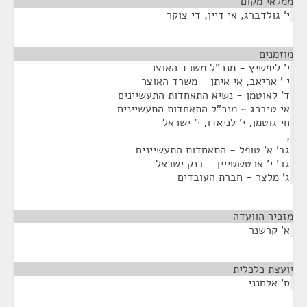
ממלאי מקום
¶
י' גולדברג, אי דיין, די צוקר
מוזמנים
¶
י' ליפשיץ - מנכ"ל משרד האוצר
י ' אריאב, אי איתן - משרד האוצר
ד' לאוטמן - נשיא התאחדות התעשיינים
אי טיברג ~ מנכ"ל התאחדות התעשיינים
חי גוטמן, י' לניאדו, י' ישראל
,
גב' א' טופל - התאחדות התעשיינים
גב' י' ארטשטייין - בנק ישראל
ג' מלצר - חברת העובדים
מזכיר הוועדה
¶
א' קרשנר
יועצת כלכלית
¶
ס' אלחנני