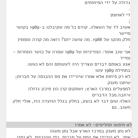
גדולה על ידי הפיחותים
.
די לאוטמן
;
אשיב לד על השאלה. קודם כל מה שקיבלנו ב-1989 בקושי
מיישר
חלק מהקו של 1988. מה עושה יזם? רואה מה קורה וממתין
,
אני שוב אומר: המדיניות של 1989 שמרה על כושר התחרות -
ומייד
אגע באותם דברים שצריך היה לעשותם והם לא נעשו.
בתחילת 1989 עשו
לא רק פיחות אלא אמרו שיורידו את מס ההכנסה על חברות;
שיתנו מענק
למפעלים במרכז הארץ; ושתקום קרן הון סיכון גדולה
ורחבה.מכל הדברים
האלה שום דבר לא בוצע, בחלק בגלל הוועדה הזו, אולי חלק
חשוב. גם
לא חיפשו תחליפים- לא אמרו
¶
לא נתן מענק במרכז הארץ אבל נתן משהו
אחר. לא הורידו את המס על חברות, כפי שהובטח. לא נתנו