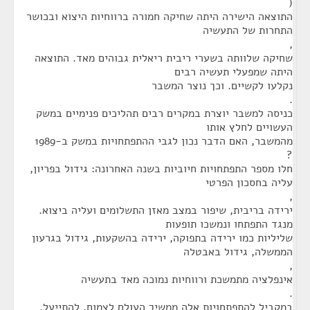
(
התוצאה הישירה היתה שחיקה חמורה ברווחיות היצוא ובכושר
התחרות של התעשיה
,
שחיקה שלוותה בשערי ריבית ריאלית גבוהים מאד. התוצאה
היתה שמפעלי תעשיה רבים
נקלעו לקשיים. וכך נוצר המשבר
.
כניסה למשבר יוצרת במקרים רבים תהליכים פנימיים במשק
העשויים לחלץ אותו
מהמשבר, האם הדבר נכון לגבי ההתפתחויות במשק ב-1989
?
חלו מספר התפתחויות חיוביות בשנה האחרונה: גידול בפריון,
עליה בחסכון הפרטי
,
ירידה בריבית, שיפור במצב מאזן התשלומים ועליה ביצוא.
מנגד התפתחו ונמשכו תופעות
שליליות כמו ירידה בתפוקה, ירידה בהשקעות, גידול בגרעון
הממשלה, גידול באבטלה
,
אינפלציה מתמשכת ורווחיות נמוכה מאד בתעשיה
.
במקביל להתפתחויות אלה ממשיך העולם לצמוח, להתייעל,