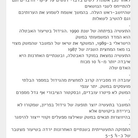
לאחר מכן אשתדל לשים בדברי דגשים על עיקרי הדברים וגם
להתייחס לשני הנושאים
שהיושב-ראש העלה. בהמשך אשמח לשמוע את הערותיכם
וגם להשיב לשאלות
.
התעשיה בפיתחה של שנת 1990 .הגידול בשיעור האבטלה
הוא המדד המשמעותי במשק
הישראלי ב-1989, המשקף את שיאו של המשבר שהמשק מצוי
בו מאז המחצית השניה של 1987
התעשיה נמצאת במוקד האבטלה, ובשנתיים האחרנות היא
איבדה יותר מ-% 10 מכוח
האדם שלה
.
עובדה זו מסבירה קרוב למחצית מהגידול במספר הבלתי
מועסקים במשק. יתר ענפי
המשק לא פיטרו עובדים, ובסקטור הציבורי אף גדל מספרם
.
המשבר בתעשיה יוצר תופעה של גידול בפריון, שמקורו לא
בירידת ביקושים אלא
בהיווצרות תנאים במשק שאילצו מפעלים וקווי ייצור להיסגר
.
התפוקה התעשייתית בשנתיים האחרונות ירדה בשיעור מצטבר
של כ-% 5-5