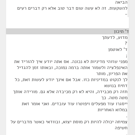
הביאה
להשקעות. זה לא עשה שום דבר טוב אלא רק דברים רעים
-
ד' תיכון
¶
מדוע, לדעתך
?
ד' לאוטמן
;
מפני שזוהי מדיניות לא נכונה. אס אתה יודע איך להוריד את
האינפלציה ולשמור אותה ברמה נמוכה, ובאותו זמן להגדיל
את הפריון, מותר
לך לנקוט במדיניות כזו. אבל אם אינך יודע לעשות זאת, כל
דחיח בנושא
חזה רק מכבידה, והיא לא רק מכיבדה אלא גם. מורידה אותך
מטה מטה. כך
ייסגרו עוד מפעלים ויפוטרו עוד עובדים. ואני אומר זאת
במלוא האחריות
.
צמיחה יכולה להיות רק מוסת יצוא, ובוודאי כאשר מדברים על
חשיפה
.