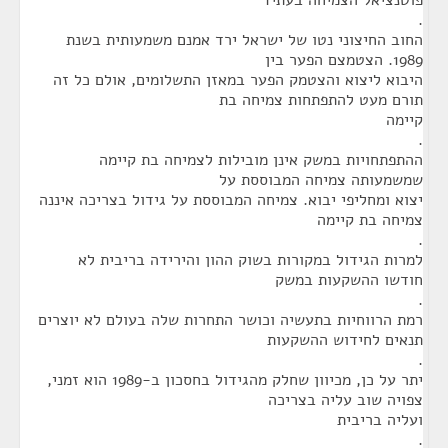
פוטנציאל הצמיחה בעתיד
.
החוב החיצוני נטו של ישראל ירד אמנם משמעותית בשנת
1989. הצטמצם הפער בין
היבוא ליצוא והצטמק הפער במאזן התשלומים, אולם כל זה
תורם מעט להתפתחות צמיחה בת
קיימה
.
ההתפתחויות במשק אינן מובילות לצמיחה בת קיימה
שמשמעותה צמיחה המבוססת על
יצוא ומחליפי יבוא. צמיחה המבוססת על גידול בצריכה איננה
צמיחה בת קיימה
.
למרות הגידול במקורות בשוק ההון והירידה בריבית לא
חודשו ההשקעות במשק
.
רמת הרווחיות בתעשיה וכושר התחרות שלה בעולם לא יוצרים
תנאים לחידוש ההשקעות
.
יתר על כן, מכיוון שחלק מהגידול בחסכון ב-1989 הוא זמני,
צפויה שוב עליה בצריכה
ועליה בריבית
.