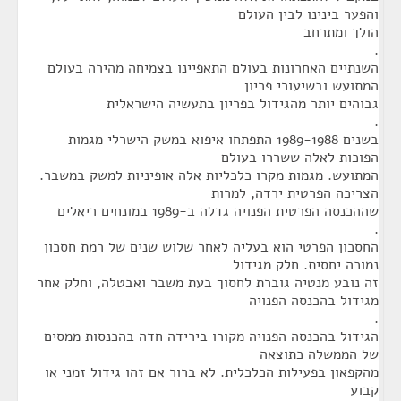
והפער בינינו לבין העולם
הולך ומתרחב
.
השנתיים האחרונות בעולם התאפיינו בצמיחה מהירה בעולם
המתועש ובשיעורי פריון
גבוהים יותר מהגידול בפריון בתעשיה הישראלית
.
בשנים 1989-1988 התפתחו איפוא במשק הישרלי מגמות
הפוכות לאלה ששררו בעולם
המתועש. מגמות מקרו כלכליות אלה אופיניות למשק במשבר.
הצריכה הפרטית ירדה, למרות
שההכנסה הפרטית הפנויה גדלה ב-1989 במונחים ריאלים
.
החסכון הפרטי הוא בעליה לאחר שלוש שנים של רמת חסכון
נמוכה יחסית. חלק מגידול
זה נובע מנטיה גוברת לחסוך בעת משבר ואבטלה, וחלק אחר
מגידול בהכנסה הפנויה
.
הגידול בהכנסה הפנויה מקורו בירידה חדה בהכנסות ממסים
של הממשלה כתוצאה
מהקפאון בפעילות הכלכלית. לא ברור אם זהו גידול זמני או
קבוע