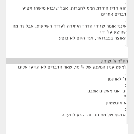
.
הוא הדין הורדת המס לחברות. אבל שיבוא מישהו ויציע
דברים אחרים
.
אינני אומר שזוהי הדרך היחידה לעודד השקעות, אבל זה מה
שהוצע על ידי
האוצר בפברואר, ועד היום לא בוצע
.
היו"ר א' שוחט
¶
למעט ענין המענק של % 10, שאר הדברים לא הגיעו אלינו
.
ד' לאוטמן
;
וכי אני מאשים אתכם
?
א ויינשטיין
;
הנושא של מס חברות הגיע לוועדה
.