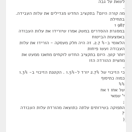
לשאת על גבה
.
מה קורה היום? בתקציב החדש מגדילים את עלות העבידה.
בתחילת
987 1
במסגרת ההסדרים במשק אמרו שיורידו את עלות העבודה
באמצעות הביטוח
הלאומי ב-% 2.7. זה היה חלק מעסקה - הורידו את עלות
העבודה ועשו פיחות
יותר קטן. היום בתקציב החדש לוקחים מחאנו ממעט את
מחצית ההורדה הזו
,
כי הזיכוי של 2.7% יורד ל-1.5% . הקטנת הזיכוי ב- 1.3%
כמוה כתיסוף
%%
של אחו ז אח
י' שמאי
;
התפוקה בשירותים עלתה כתוצאה מהורדת עלות העבודה
?
(