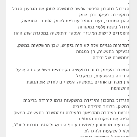
.
הגידול בחסכון הפרטי אפשר לממשלה לממן את הגרעון הגדל
בתקציבה בעיקר דרך שוק
ההון המוסדי, ועוד הותיר עודפים לשוק הפתוח. התוצאה,
גידול בשנת 1989 במקורות
העומדים לרשות המיגזר העסקי והתעשיה במסגרת שוק ההון
.
למקורות פנויים אלה לא היה ביקוש, שכן ההשקעות במשק,
ובעיקר בתעשיה, הן במגמה
מתמשכת של ירידה
.
המשבר העמוק בכור ובתעשיה הקיבוצית משפיע גם הוא על
הירידה בהשקעות, ובמקביל
אין מגזרים אחרים בתעשיה העשויים לחדש את תנופת
ההשקעות
.
הגידול בחסכון והירידה בהשקעות גרמו לירידה בריבית
במשק. כלומר הירידה בריבית
נובעת בעיקרה מהקפאון בפעילות ומהמשבר בתעשיה. המשק
הפנה את המקורות הנוספים
הנובעים מהחסכון לצמצום עודף היבוא ולהחזר חובות לחו"ל,
ולא להשקעות ולהגדלת