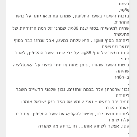
בשנת
1989,
בזכות השינוי בשער החליפין, שמרנו פחות או יותר על כושר
התהרות
שהיה לתעשייה בסוף שנת 1988: שמרנו על רמת הרווחיות של
התעשיה
ליהיתה בסוף 1988 . היא עלתה במעט, אבל אנחנו כבר בסוף
ינואר ונמצאים
היום במצב של סוף 1988. על ידי שינוי שער ההליפין, לאחר
ניכוי
ביטוח השער שהורד, ניתן פחות או יותר פיצוי על האינפלציה
שהיתה
ב-1989
.
נכון שהפריון עלה בכמה אחוזים. נכון שלפני חדשיים השכר
ליחידת
תוצר ירד במעט - ואני שומע את נגיד בנק ישראל אומר:
מאתר והשכר
ליחידת תוצר ירד, אפשר להקפיא את שער החליפין. אם כבר
עלזו שיפור
קטן, אפשר לשחוק אותו... זה בדיוק מה שקורה
.