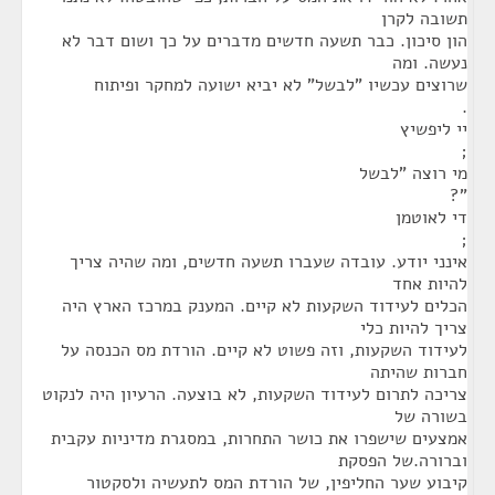
תשובה לקרן
הון סיכון. כבר תשעה חדשים מדברים על כך ושום דבר לא
נעשה. ומה
שרוצים עכשיו "לבשל" לא יביא ישועה למחקר ופיתוח
.
יי ליפשיץ
;
מי רוצה "לבשל
"?
די לאוטמן
;
אינני יודע. עובדה שעברו תשעה חדשים, ומה שהיה צריך
להיות אחד
הכלים לעידוד השקעות לא קיים. המענק במרכז הארץ היה
צריך להיות כלי
לעידוד השקעות, וזה פשוט לא קיים. הורדת מס הכנסה על
חברות שהיתה
צריכה לתרום לעידוד השקעות, לא בוצעה. הרעיון היה לנקוט
בשורה של
אמצעים שישפרו את כושר התחרות, במסגרת מדיניות עקבית
וברורה.של הפסקת
קיבוע שער החליפין, של הורדת המס לתעשיה ולסקטור