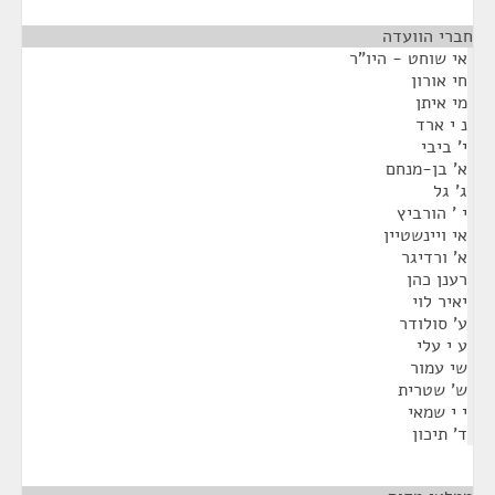
חברי הוועדה
אי שוחט - היו"ר
חי אורון
מי איתן
נ י ארד
י' ביבי
א' בן-מנחם
ג' גל
י ' הורביץ
אי ויינשטיין
א' ורדיגר
רענן כהן
יאיר לוי
ע' סולודר
ע י עלי
שי עמור
ש' שטרית
י י שמאי
ד' תיכון