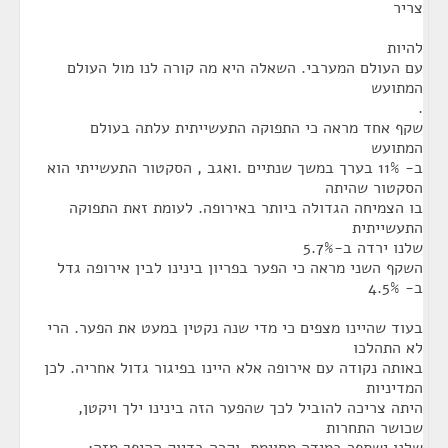
צריר
להיות
עם העולם המערבי. השאלה היא מה קורה לנו מול העולם
המתועש
.
שקף אחד מראה כי התפוקה התעשייתית עלתה בעולם
המתועש
ב- 11% בערך במשך שנתיים .ואגב , הסקטור התעשייתי הוא
הסקטור שהיתה
בו הצמיחה הגדולה ביותר באירופה. לעומת זאת התפוקה
התעשייתית
שלנו ירדה ב-5.7%
השקף השני מראה כי הפער בפריון בינינו לבין אירופה גדל
ב- 4.5%
בעוד שהיינו מצפים כי מדי שנה נקטין במעט את הפער. הרי
לא התהלכו
באותה נקודה עם אירופה אלא היינו בפיגור גדול אחריה. לכן
המדיניות
היתה צריכה להוביל לכך שהפער הזה בינינו ילך ויקטן,
שכושר התחרות