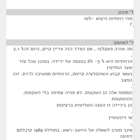
ד' תיכון
¶
מהי רווחיות היצוא -10%
?
ד' לאוטמן
¶
מה שהיה פעם15% , אם המדד הזה עדיין קיים, היום זה% 5.1
.
הרווחיות היא % 5- 6% במגמה של ירידה. כמובן שכל עוד
שער החליפין
נשאר קבוע והאינפלציה קיימת, הרווחיות ממשיכה לרדת. זהו
המצב
.
המפתח אלה הן השקעות. לא תהיה צמיחה בלי השקעות.
וההשקעות
הן בירידה זו השנה השלישית ברציפות
.
אי ויינשטיין
;
אינך משיב לשאלה של היושב-ראש. בתחילת 1989 קיבלתם
דחיפה