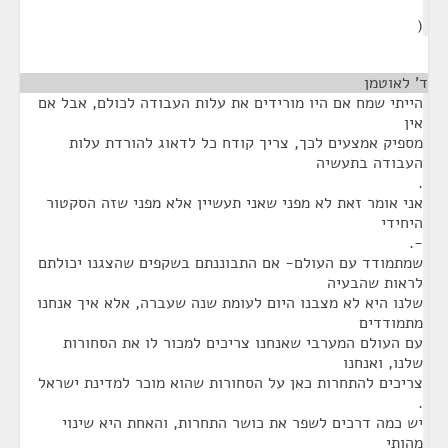
(
ד' לאוטמן
¶
הייתי שמח אם היו מורידים את עלות העבודה לכולם, אבל אם
אין
מספיק אמצעים לכך, צריך קודח כל לדאוג להורדת עלות
העבודה בתעשיה
.
אני אומר זאת לא מפני שאני תעשיין אלא מפני שזה הסקטור
היחידי
-.
שמתמודד עם העולם- אם התבוננתם בשקפים שהצגנו יכולתם
לראות שהבעיה
שלנו היא לא מצבנו היום לעומת שנה שעברה, אלא איך אנחנו
מתמודדים
עם העולם המערבי שאנחנו צריכים למכור לו את הסחורות
שלנו, ואנחנו
צריכים להתחרות כאן על הסחורות שהוא מוכר למדינת ישראל
.
יש כמה דרכים לשפר את כושר התחרות, והאחת היא שינוי
מהותי