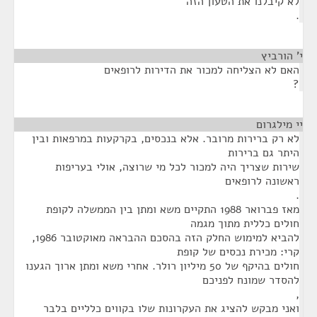
לא קיבלנו את הטעון הזה
.
י' הורביץ
¶
האם לא הצליחה למכור את הדירות לרופאים
?
יי מילגרום
¶
לא רק ברירות מרובר. אלא בנכסים, בקרקעות במרפאות ובין
היתר גם ברירות
שירות שצריך היה למכור לכל מי שרוצה, אולי בעריפות
ראשונה לרופאים
.
מאז פברואר 1988 התקיים משא ומתן בין הממשלה לקופת
חולים כללית מתוך מגמה
להביא למימוש החלק הזה בהסכם ההבראה מאוקטובר 1986,
קרי: מכירת נכסים של קופת
חולים בהיקף של 50 מיליון רולר. אחרי משא ומתן ארוך הגענו
להסדר שמונח לפניכם
,
ואני מבקש להציג את העקרונות שלו בקווים כלליים בלבר