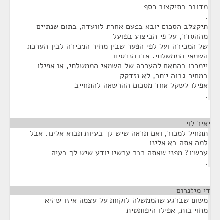
מדובר בתיקצוב כסף
.
תיקצלב הסכום יובא בפעם אחרת לוועדה, בתום שנתיים
מההסדר, על פי הביצוע בפועל
של המכירה ועל לפי הפער שבין מחיר המכירה לבין הערכת
השמאי הממשלתי. אבו הנכסים
יימכרו בהתאם להערכה של השמאי הממשלתי, או אפילו
במחיר גבוה יותר, לא נזדקק
אפילו לשקל אחד מסכום ההרשאה להתחייב
.
יאיר לוי
¶
תתחיל למכור, ואם תראה שיש לך בעיות תבוא אלינו. אבל
למה אתה בא אלינו
עכשיו? מפני שאתה כבר עכשיו יודע שיש לך בעיה
.
די מילנרום
¶
משום שברגע שהממשלה לוקחת על עצמה איזו שהיא
מחוייבות, אפילו היפותטית