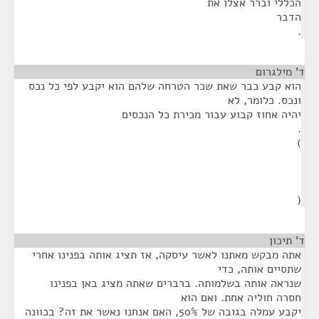
הכללי וברר אצלו את
הדבר
.
ד' מילגרום
¶
הוא קבע כבר שאת שכר הטרחה שלהם הוא יקבע לפי כל נכס
ונכס. כלומר, לא
יהיה אחוז קבוע עבור מכירת כל הנכסים
.
)
(
ד' תיכון
¶
אתה מבקש מאתנו לאשר עיסקה, אז תציג אותה בפנינו אחרי
שתסיים אותה, כדי
שנראה אותה בשלמותה. ברברים שאתה מציג באן בפנינו
חסרה חוליה אחת. ואם הוא
יקבע עמלה בגובה של 50%, האם אנחנו נאשר את זה? בכוונה