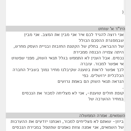
(
היו"ר א' שוחט
¶
אני רוצה להגיד לכם איר אני מבין את המצב. אני מבין
שבמסגרת ההסכם הכולל
של ההבראה, בחלק של הקטנת החובות ובניית העסק מחרש,
היתה צפויה הכנסה ממכירת
נכסים. אבל הענין לא התממש בגלל תנאי השוק, מפני שפשוט
אי אפשר למכור. עוברה
לכך אפשר לראות בטענה שקיבלנו מחיר נמוך בשביל החברה
הכלכלית ירושלים. כפי
הנראה תנאי השוק הם באמת גרועים
.
קופת חולים טוענת-, אני לא מצליחה למכור את הנכסים
במחיר ההערכה של
השמאים. אמרה הממשלה
¶
ביוון- שאתם לא מצליחים למכור, ואנחנו יודעים את ההערכות
של השמאים, אני אמנה צוות נאמנים שתטפל במכירת הנכסים