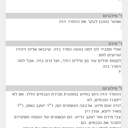
ר' מילגרום
¶
אפשר כמובן לבקר את ההסרר הזה
.
ר' תיכון
¶
אולי תסביר לנו למה נעשה הסרר כזה. שיבואו אלינו ויגירו
שרוצים לתת
לקופת חולים עור 30 מיליון רולר, ואז נרון בזה. אבל למה
הטרר כזה
?
ד' מילגרום
¶
ההסרר הזה ניתן כסיוע במסגרת מכירת הנכסים הללו. אם לא
יימכרו הנכסים, לא
יהיה שום סיוע. ארבעה הנאמנים הם; ר"ר יעקב נאמן, ר"ר
מאיר ליפא, עורן רין
צבי פירון ומר יעקב גדיש. הם הנאמנים של הקופה ותפקידם
למכור את הנכסים. הם