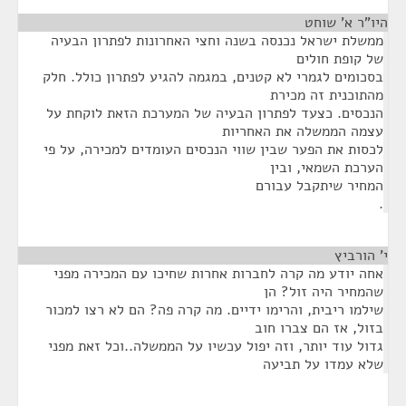
היו"ר א' שוחט
¶
ממשלת ישראל נכנסה בשנה וחצי האחרונות לפתרון הבעיה
של קופת חולים
בסכומים לגמרי לא קטנים, במגמה להגיע לפתרון כולל. חלק
מהתוכנית זה מכירת
הנכסים. כצעד לפתרון הבעיה של המערכת הזאת לוקחת על
עצמה הממשלה את האחריות
לכסות את הפער שבין שווי הנכסים העומדים למכירה, על פי
הערכת השמאי, ובין
המחיר שיתקבל עבורם
.
י' הורביץ
¶
אחה יודע מה קרה לחברות אחרות שחיכו עם המכירה מפני
שהמחיר היה זול? הן
שילמו ריבית, והרימו ידיים. מה קרה פה? הם לא רצו למכור
בזול, אז הם צברו חוב
גדול עוד יותר, וזה יפול עכשיו על הממשלה..וכל זאת מפני
שלא עמדו על תביעה