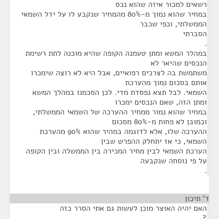
רשאים למכור איזה שהוא נכס
במחיר שהוא נמוך מ-80% מהמחיר שנקבע לו על ידל השמאי
הממשלתי, וכפי שכבר
הסברתי
.
במהלר המשא ומתן טעמנה הקופה שהיא מוכנה לתת רשימת
הנכסים שהיאר לא
משתמשת בה לצרכים רפואיים, אבל היא לא רוצה שימכרו
אותם בסכום נמוך מהערכת
השמאי. לבל תצא נפסדת מדי. לכן הסכמנו במהלך המשא
ומתן הזה, שאם הנכסים ימכרו
במחיר שהוא נמור ממחיר ההערכה של השמאי הממשלתי,
וכמובן לא פחות מ-80% מסכום
ההערכה שלו, אלא לדוגמה במהיר שהוא 90% מהערכת
השמאי, כי אז יתחלק ההפרש שבין
הערכת השמאי לבין מחיר המכירה בין הממשלה ובין הקופה
על פי נוסחה שנקבעה
.
ד' תיכון
¶
האם יהיה האוצר מוכן לעשות גם אתי הסרר כזה
?