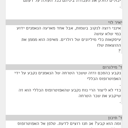
יכולים לחלק את העבודה ביניהם ככל העולה על דעתם
.
יאיר לוי
¶
אינני רוצה לנקוב בשמות, אבל אחד מארעה הנאמנים ידוע
כמי שלא עושה
עיסקאות כלי מיליונים של רולרים. מאיפה הוא מממן את
ההוצאות שלו
?
ד' מילגרום
¶
נקבע כהסכם וזזה ששכר הטרחה של הנאמנים נקבע על ידי
האפוטרופוס הכללי
.
כדי לא ליצור הרי נוח נקבע שהאפוטרופוס הכללי הוא זה
שיקבע את שכר הטרחה
.
ד' תיכון
¶
ומה הוא קבע? אנ חנו רוצים לדעת. טלפן אל האפוטרופוס