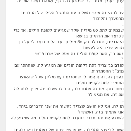
ענין בענין. תגירו לנו שמגיע לה כטף, ואנהנו נאשר את זה
.
ער לרגע זה אינני משלים עם התרגיל הלילי של החברים
מהמערך והליכור
.
שבמקום לתת 80 מיליון שקל שמגיעים לקופת הולים, אז כרי
לטרפד את הדתיים בנושא
היהודיים, נתנו לה רק 60 מיליון. עד הלום כואב לי על כך.
מדוע צריו היה לעשות
זאת כך, האם קופת הולים זה עסק של ארם פרטי
?
קודם כל צריר לתת לקופת הולים את המגיע לה. שוההתי עם
מזכ"ל ההסתררות
בענין זה, והוא אמר לי שחסרים ו 25 מיליון שקל שהאוצר
התחייב לתת לקופת חולים
וטםר נתן. אם זה אמנם נכון, היר זו שערוריה. צריך לתת לה
את זה. אם מגיע לה
,
תן לה. אני לא הושב שצריך לקשור את שני הדברים ביהד.
אני אתמוך בזה, ואשתדל
לשכנע את יתר חברי בוועדה לתת לקופת הולים מה שמגיע לה
.
אשר לביצוע המכירה, יש עכשיו צוות של נאמנים ויש נכסים