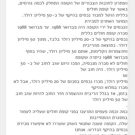
הפתרון לחובות הצבורים של הקופה התחלק לכמה גורמים,
כאשר על קופת חולים
כללית הוטל למכור נכסים בהיקף של כ-50 מיליון דולר.
המוער האחרון למכירת
הנכסים על ירי הקופה היה פברואר 1988. ער פברואר 1988
מכרה קופת חולים כללית
נכסים בהיקף של כ-20 מיליון רולר בלבד, מתוך 50 מיליון
דולר. כתוצאה מהריבית
וחהצמרות הקלימות, אותם 30 מיליון רולר, שהיו בסוף
פברואר 1988 כיתרה שקופת
חולים לא מכרה מנכסיה, הפכו היום שוב לחוב של כ- 50
מיליון רולר. היה חוב של
so
מיליון רולר; מכרו נכסים בסכום של 20 מיליון רולר, אבל לא
מכרו במלוא ההיקף
בזמן, אז בגלל הריבית וההצמרה חזר החוב להיות שוב חוב
של 50 מיליון רולר
.
כמה וכמה פעמים התרענו בפני קופת חולים שעליה לעמור
במסגרת ההתחייבות
שלה. הקופה טענה שתנאי השוק ששררו לא איפשרו מכירת
נכסים בהיקף הנדרש. אנחנו