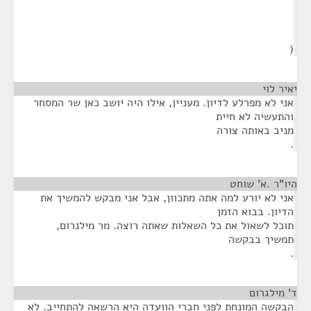
(
יאיר לוי
¶
אני לא מפרלע לדיון. מעניין, אילו היה יושב כאן שר המסחר
והתעשיה לא חיית
מניב באותה צורה
.
היו"ר .א' שוחט
¶
אני לא יורע למה אתה מתכוון, אבל אני מבקש להמשיך את
הדיון. בבוא הזמן
תוכל לשאול את כל השאלות שאתה רוצה. מר מילנרום,
תמשיך בבקשה
.
ד' מילגרום
¶
הבקשה המונחת לפני חברי הוועדה היא הרשאה להתחייב. לא