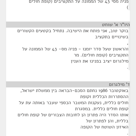
פניה מסי 43 של הממונה על התקציבים (קופת חולים
)
היו"ר א' שוחט
¶
בוקר טוב, אני פותח את הישיבה. נתחיל בקטעים הקשורים
בשינויים בתקציב
,
והראשון שעל סדר יומנו - פניה מס- 43 של הממונה על
התקציבים (קופת חולים). מר
מילגרום יציב בפנינו את הענין
.
ד' מילגרום
¶
באוקטובר 1986 נחתם הסכם-הבראה בין ממשלת ישראל,
ההסתררות הכללית וקופת
חולים כללית, נעקנות המשבר הכספי שעבר באותה עת על
קופת חולים כללית. במסגרת
אותו הסדר היה פתרון הן לחובות הצבורים של קופת חולים
בללית, והן לפתרון של
האיזון השוטח של הקופה
.