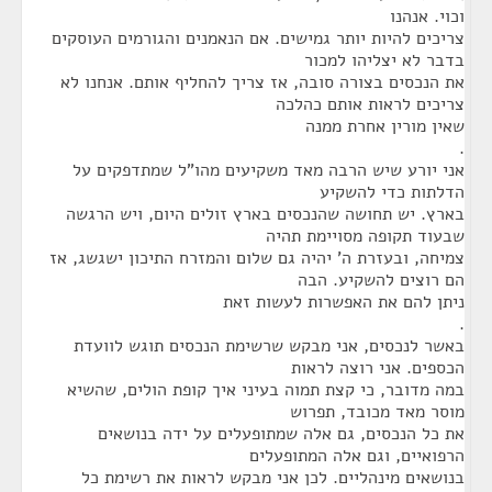
וכוי. אנהנו
צריכים להיות יותר גמישים. אם הנאמנים והגורמים העוסקים
בדבר לא יצליהו למכור
את הנכסים בצורה סובה, אז צריך להחליף אותם. אנחנו לא
צריכים לראות אותם כהלכה
שאין מורין אחרת ממנה
.
אני יורע שיש הרבה מאד משקיעים מהו"ל שמתדפקים על
הדלתות כדי להשקיע
בארץ. יש תחושה שהנכסים בארץ זולים היום, ויש הרגשה
שבעוד תקופה מסויימת תהיה
צמיחה, ובעזרת ה' יהיה גם שלום והמזרח התיכון ישגשג, אז
הם רוצים להשקיע. הבה
ניתן להם את האפשרות לעשות זאת
.
באשר לנכסים, אני מבקש שרשימת הנכסים תוגש לוועדת
הכספים. אני רוצה לראות
במה מדובר, כי קצת תמוה בעיני איך קופת הולים, שהשיא
מוסר מאד מכובד, תפרוש
את כל הנכסים, גם אלה שמתופעלים על ידה בנושאים
הרפואיים, וגם אלה המתופעלים
בנושאים מינהליים. לכן אני מבקש לראות את רשימת כל