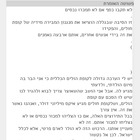
פשוטה האומרת
¶
לא תקבו כסף אם לא תמכרו נכסים
.
זו הסיבה שבגללה הוציאו את מנגנון המבירה מידיה של קופת
חולים, והפקידו
את זה בידי אנשים אחרים, אותם ארבעה נאמנים
.
)
(
יש לי הערכה גדולה לקופת הולים הכללית כי אני הבר בה
מיום הולדתי, ולדעתי
מגיע לה. אבל אני הושב שהשאוצר צריך לבוא ולהגיר לנו
שיש לו הסכם עם קופת
הולים, ושלקופת חולים מגיע איקס מיליוני דולר, ואנהנו נאשר
את זה. אין צורך
בכל התירוצים האלה, אם כו הצליהו למכור נכסים או לא
נצליחו למכור אותם. זה לא
מעניין אותנו. הרכוש הזה לא הולר לארם פרטי, אלא לכלל
ישראל. לכן אל נקשור