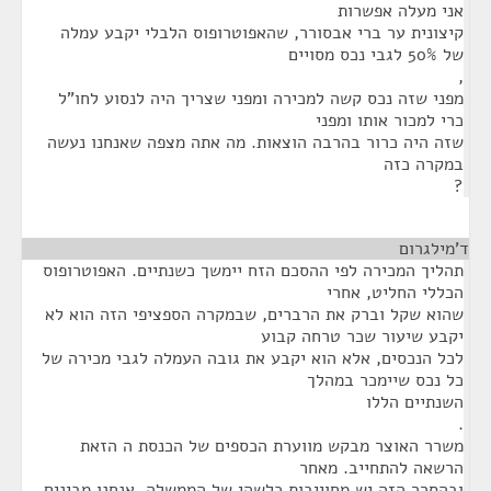
אני מעלה אפשרות
קיצונית ער ברי אבסורר, שהאפוטרופוס הלבלי יקבע עמלה
של 50% לגבי נכס מסויים
,
מפני שזה נכס קשה למכירה ומפני שצריך היה לנסוע לחו"ל
כרי למכור אותו ומפני
שזה היה כרור בהרבה הוצאות. מה אתה מצפה שאנחנו נעשה
במקרה כזה
?
ד'מילגרום
¶
תהליך המכירה לפי ההסכם הזח יימשך כשנתיים. האפוטרופוס
הכללי החליט, אחרי
שהוא שקל וברק את הרברים, שבמקרה הספציפי הזה הוא לא
יקבע שיעור שכר טרחה קבוע
לכל הנכסים, אלא הוא יקבע את גובה העמלה לגבי מכירה של
כל נכס שיימכר במהלך
השנתיים הללו
.
משרר האוצר מבקש מווערת הכספים של הכנסת ה הזאת
הרשאה להתחייב. מאחר
ובהסרר הזה יש מחוייבות כלשהי של הממשלה, אנחנו מבינים