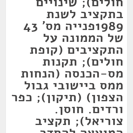
חולים); שינויים
בתקציב לשנת
1989פנייה מס' 43
של הממונה על
התקציבים (קופת
חולים); תקנות
מס-הכנסה (הנחות
ממס ביישובי גבול
הצפון) (תיקון); כפר
ורדים. חוסן.
צוריאל); תקציב
המועצה להסדר