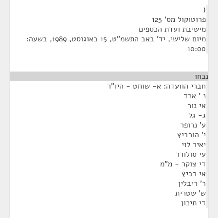
¶
(
פרוטוקול מס' 125
מישיבת ועדת הכספים
מיום שלישי, יד' באב התשמ"ט, 15 באוגוסט, 1989, בשעה:
10:00
נכחו
חברי הוועדה: א- שוחט - היו"ר
נ ' ארד
אי נור
ג- גל
ע' נרופר
י' הורביץ
יאיר לוי
עי סולורר
די צוקר - מ"מ
אי רביץ
ר' ריבלין
ש' שטרית
די תיכון