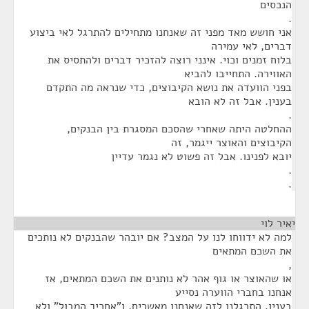
הנכסים
.
אני חושש מאד מפני זה שאנחנו מתחילים להתרגל לאי ביצוע
דברים, לאי עמירה
בלוח זמנים וכוי. אינני רוצה להזכיר דברים ולהתסיס את
האווירה. התחייבו להביא
בפני הוועדה את נושא הקיבוצים, כדי שנראה מה התקדם
בענין. אבל זה לא הובא
.
ההחלטה היתה שאחרי שהסכם המסגרת בין הבנקים,
הקיבוצים והאוצר ייגמר, זה
יובא לפנינו. אבל זה פשוט לא נגמר עדיין
.
.
יאיר לוי
¶
למה לא ידווחו לנו על המצב? אם יובהר שהבנקים לא נותכים
את השכם המתאים
,
או שהאוצר או גוף אהר לא נותנים את השכם המתאים, אז
אנחנו בחברי הווערה נסייע
בענין. התרגלנו לזה שאנחנו מאשרים, ו"אחריך המבול" ולא