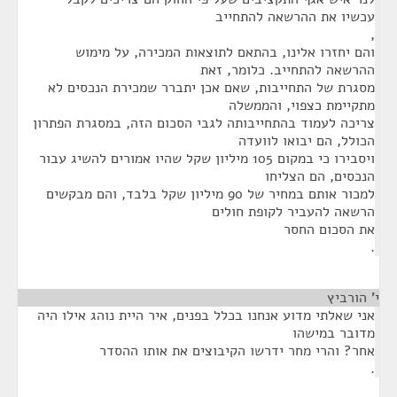
עכשיו את ההרשאה להתחייב
,
והם יחזרו אלינו, בהתאם לתוצאות המכירה, על מימוש
ההרשאה להתחייב. כלומר, זאת
מסגרת של התחייבות, שאם אכן יתברר שמכירת הנכסים לא
מתקיימת כצפוי, והממשלה
צריכה לעמוד בהתחייבותה לגבי הסכום הזה, במסגרת הפתרון
הכולל, הם יבואו לוועדה
ויסבירו כי במקום 105 מיליון שקל שהיו אמורים להשיג עבור
הנכסים, הם הצליחו
למכור אותם במחיר של 90 מיליון שקל בלבד, והם מבקשים
הרשאה להעביר לקופת חולים
את הסכום החסר
.
י' הורביץ
¶
אני שאלתי מדוע אנחנו בכלל בפנים, איר היית נוהג אילו היה
מדובר במישהו
אחר? והרי מחר ידרשו הקיבוצים את אותו ההסדר
.