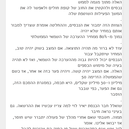
האלה מתוך מגמה לממש
נכסים ולהקטין את החוב של קופת חולים ולאפשר לה את
המשך הפעילות השוטפת שלה
.
הצוות הזה ימבור את הנכסים, וההחלטה אומרת שצריך למבור
אותם במחיר שלא יהיה
נמוך מ-80% ממחיר ההערכה של השמאי הממשלתי
.
עוד לא ברור מה תהיה התוצאה. אם המצב בשוק יהיה טוב,
המחיר שיתקבל עבור
הנכסים יכול להיות גבוה מההערכה של השמאי, ואז לא תהיה
בעיה של מימוש הכספים
האלה. אם המצב יהיה קשה. ויהיה פער כזה או אחר, אז כשם
שהממשלה הזרימה 50
מיליון ו-30 מיליון שקלים, היא תכסה, כמסגרת ההסכם הזה,
גם את הפער, כפי שבבר
הוסבר
.
שואלל חבר הכנסת יאיר לוי למה צריו עכשיו את ההרשאה. גם
בעיני נראה חיבר
תמוה. חשבתי שאם אחרי מהלך של פעולה יתברר שיש חוסר,
אז יבואו אלינו. אומר
לנר איש אגף התקציבים שעל פי החוק הם צריכים לקבל