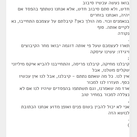
בואו נעשה עכשיו סיבוב
חדש, ולא סתם סיבוב חדש, אלא אנחנו נשתתף בהפסד אם
יהיה, ואנחנו בוחרים
בנאמנים וכוי. מה הולך כאן? קיבלתם על עצמכם התחייבו, נא
לקיים אותה. סוף
נקודה
.
תארו לעצמכם שעל פי אותה דוגמה יבואו מחר הקיבוצים
ויגידו: עשינו עיסקה
;
קיבלנו מחיקה, קיבלנו פריסה, והתחייבנו להביא איקס מיליוני
שקלים משלנו, אבל
אין לנו. כל מה שאתם נתתם - קיבלנו, אבל לנו אין עכשיו
כסף. תעזרו לנו למכור
ארז מה שאמרנו, וגם תשתתפו בהפסדים שיהיו לנו אם לא
נצללה למכור במחיר טוב
,
אני לא יכול להבין בשום פנים ואופן מדוע אנחנו הכתובת
לנושא הזה
.
)