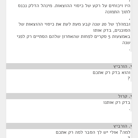
היו ויכוחים על רקע של כיסוי ההוצאות. מינהל הדלק נכנס
לתוך התמונה
,
ובמהלך של 20 שנה קבע מעת לעת את כיסוי ההוצאות של
הסוכנים, בדק אותו
באמצעות 5 סקרים לפחות שהאחרון שלהם הסתיים רק לפני
שנה
.
י. הורביץ
¶
והוא בדק רק אתכם
?
י. קרול
¶
בדק רק אותנו
.
י. הורביץ
¶
למה? אולי יש לך הסבר למה רק אתכם