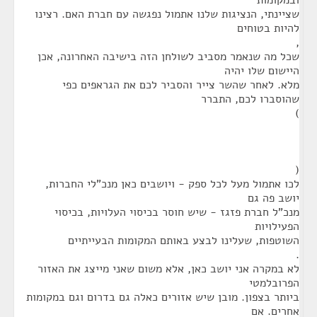
ובמקומות
שציינתי, הנציגות שלנו אתמול נפגשה עם חברת האם. רצינו
להיות בטוחים
,
שכל מה שנאמר מסביב לשולחן הזה בישיבה האחרונה, אכן
היישום שלו יהיה
מלא. לאחר שהשר צייר והסביר לכם את הגראפים כפי
שהוסברו לכם, התברר
)
(
לכו אתמול מעל לכל ספק - ויושבים כאן מנכ"לי החברות,
יושב פה גם
מנכ"ל חברת פזגז - שיש חוסר בכיסוי העלויות, בכיסוי
הפעילויות
השוטפות, שעלינו לבצע באותם המקומות הבעייתיים
.
לא במקרה אני יושב כאן, אלא משום שאני מייצג את האזור
הפרובלמטי
ביותר בצפון. מובן שיש אזורים כאלה גם בדרום וגם במקומות
אחרים. אם