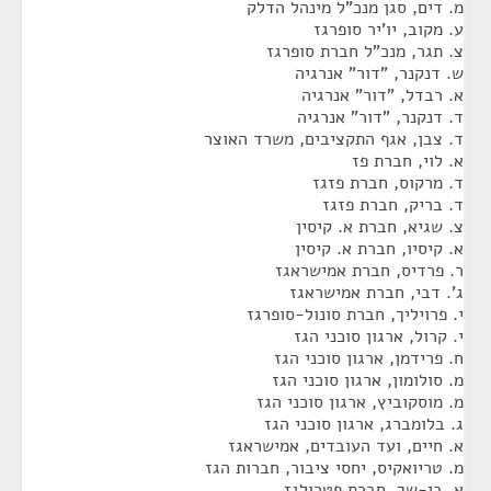
מ. דים, סגן מנכ"ל מינהל הדלק
ע. מקוב, יו'יר סופרגז
צ. תגר, מנכ"ל חברת סופרגז
ש. דנקנר, "דור" אנרגיה
א. רבדל, "דור" אנרגיה
ד. דנקנר, "דור" אנרגיה
ד. צבן, אגף התקציבים, משרד האוצר
א. לוי, חברת פז
ד. מרקוס, חברת פזגז
ד. בריק, חברת פזגז
צ. שגיא, חברת א. קיסין
א. קיסיו, חברת א. קיסין
ר. פרדיס, חברת אמישראגז
ג'. דבי, חברת אמישראגז
י. פרויליך, חברת סונול-סופרגז
י. קרול, ארגון סוכני הגז
ח. פרידמן, ארגון סוכני הגז
מ. סולומון, ארגון סוכני הגז
מ. מוסקוביץ, ארגון סוכני הגז
ג. בלומברג, ארגון סוכני הגז
א. חיים, ועד העובדים, אמישראגז
מ. טריואקיס, יחסי ציבור, חברות הגז
א. בן-שך, חברת פטרולגז