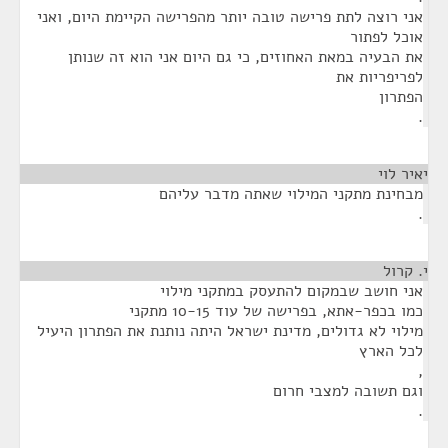
אני רוצה לתת פרישה טובה יותר מהפרישה הקיימת היום, ואני
אוכל לפתור
את הבעיה במאת האחוזים, כי גם היום אני הוא זה שנותן
לפריפריות את
הפתרון
.
יאיר לוי
¶
מבחינת מתקני המילוי שאתה מדבר עליהם
.
י. קרול
¶
אני חושב שבמקום להתעסק במתקני מילוי
כמו בכפר-אתא, בפרישה של עוד 10-15 מתקני
מילוי לא גדולים, מדינת ישראל היתה נותנת את הפתרון היעיל
לכל הארץ
,
וגם תשובה למצבי חרום
.