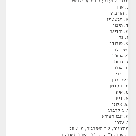
חברי הוועדה; היו"ר א. שוחט
נ. ארד
י. הורביץ
א. וינשטייו
ד. תיכון
א. ורדיגר
ג. גל
ע. סולודר
יאיר לוי
פ. גרופר
ג. גדות
ח. אורון
י. ביבי
רענן כהן
מ. גולדמן
מ. איתן
א. דיין
ש. אלוני
י. גולדברג
א. אבו חצירא
י. עזרן
מוזמנים; שר האנרגיה, מ. שחל
נ. ארד, ד"ר, מנכ"ל משרד האנרגיה