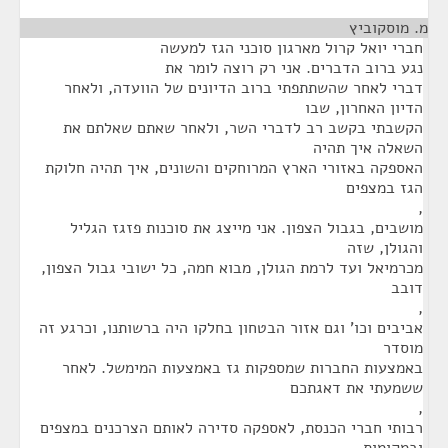
מ. מוסקוביץ
¶
חברי יואל קרול מארגון סוכני הגז למעשה
נגע ברוב הדברים. אני רק רוצה לומר את
דברי לאחר שהשתתפתי ברוב הדיונים של הוועדה, ולאחר
הדיון האחרון, שבו
הקשבתי בקשב רב לדברי השר, ולאחר שאתם שאלתם את
השאלה איך תהיה
האספקה באזורי הארץ המרוחקים והשונים, איך תהיה חלוקת
הגז במצפים
,
מושבים, בגבול הצפון. אני מייצג את סוכנות פזגז הגליל
והגולן, שזה
מכרמיאל ועד לרמת הגולן, מבוא חמה, כל ישובי גבול הצפון,
דובב
,
אביבים וכו' וגם אזור הבטחון בחלקו היה ברשותנו, וכרגע זה
מוסדר
באמצעות החברות שמספקות גז באמצעות המימשל. לאחר
ששמעתי את דאגתכם
,
רבותי חברי הכנסת, לאספקה סדירה לאותם הצרכנים במצפים