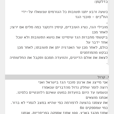
כדלקמן:
כשעה ורבע יתנו תשובות כל הגורמים שנשאלו על-ידי
הח"כים - סוכני הגז
,
מובילי הגז, נציג העובדים, קיסין ודנקנר כמה מלים אם ירצו;
לאחר מכן
ביקשתי מחברות הגז שימיינו את נושא התשובות ולא שכל
אחד ידבר על
כולם, לאחר מכן שר האנרגיה יתן את תשובתו; לאחר מכן
נבקש מהמוזמנים
לצאת את אולם הדיונים, והוועדה תסכם ותקבל את החלטותיה
.
י. קרול
¶
אני מייצג את ארגון סוכני הגז בישראל ואני
רוצה לומר שחלק גדול מהדברים שנאמרו
ונשמעו עד היום בוועדות כמעט שאינם רלוונטיים כלפינו.
אנחנו מוצאים
את עצמנו בהצעה לרפורמה כפי שהיא במצב לגמרי לא ברור.
כמי שמספקים 60
אחוז מהגז בארץ, 100 אחוז אספקה בפריפריות, אנחנו