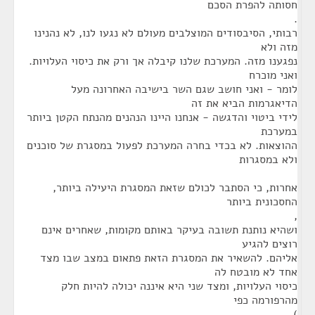
חסותה להפרת הסכם
.
רבותי, הסיבסודים המוצלבים מעולם לא נגעו לנו, לא נהנינו
מזה ולא
נפגענו מזה. המערכת שלנו קיבלה אך ורק את כיסוי העלויות.
ואני מוכרח
לומר - ואני חושב שגם השר בישיבה האחרונה מעל
הדיאגרמות הביא את זה
לידי ביטוי והדגשה - אנחנו היינו הנהנים מהנתח הקטן ביותר
במערכת
ההוצאות. לא בכדי בחרה המערכת לפעול במסגרת של סוכנים
ולא במסגרות
אחרות, כי הסתבר לכולם שזאת המסגרת היעילה ביותר,
החסכונית ביותר
,
ושהיא נותנת תשובה בעיקר באותם מקומות, שאחרים אינם
רוצים להגיע
אליהם. להשאיר את המסגרת הזאת פתאום במצב שבו מצד
אחד לא מובטח לה
כיסוי העלויות, ומצד שני היא איננה יכולה להיות חלק
מהרפורמה כפי
)