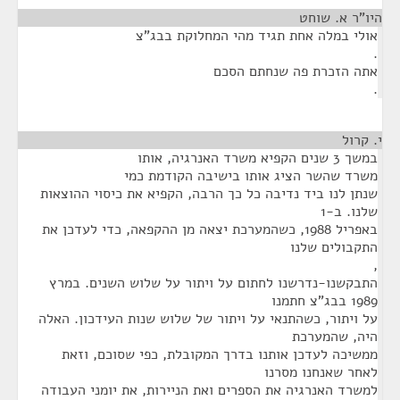
היו"ר א. שוחט
¶
אולי במלה אחת תגיד מהי המחלוקת בבג"צ
.
אתה הזכרת פה שנחתם הסכם
.
י. קרול
¶
במשך 3 שנים הקפיא משרד האנרגיה, אותו
משרד שהשר הציג אותו בישיבה הקודמת כמי
שנתן לנו ביד נדיבה כל כך הרבה, הקפיא את כיסוי ההוצאות
שלנו. ב-1
באפריל 1988, כשהמערכת יצאה מן ההקפאה, כדי לעדכן את
התקבולים שלנו
,
התבקשנו-נדרשנו לחתום על ויתור על שלוש השנים. במרץ
1989 בבג"צ חתמנו
על ויתור, כשהתנאי על ויתור של שלוש שנות העידכון. האלה
היה, שהמערכת
ממשיכה לעדכן אותנו בדרך המקובלת, כפי שסוכם, וזאת
לאחר שאנחנו מסרנו
למשרד האנרגיה את הספרים ואת הניירות, את יומני העבודה