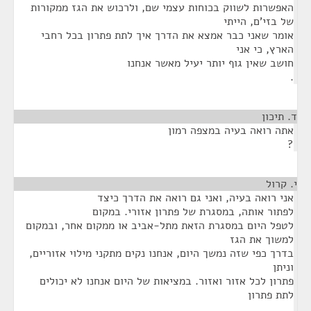
האפשרות לשווק בכוחות עצמי שם, ולרכוש את הגז ממקורות
של בזי'ם, הייתי
אומר שאני כבר אמצא את הדרך איך לתת פתרון בכל רחבי
הארץ, כי אני
חושב שאין גוף יותר יעיל מאשר אנחנו
.
ד. תיכון
¶
אתה רואה בעיה במצפה רמון
?
י. קרול
¶
אני רואה בעיה, ואני גם רואה את הדרך כיצד
לפתור אותה, במסגרת של פתרון אזורי. במקום
לטפל היום במסגרת הזאת מתל-אביב או ממקום אחר, ובמקום
למשוך את הגז
בדרך כפי שזה נמשך היום, אנחנו נקים מתקני מילוי אזוריים,
וניתן
פתרון לכל אזור ואזור. במציאות של היום אנחנו לא יכולים
לתת פתרון
.