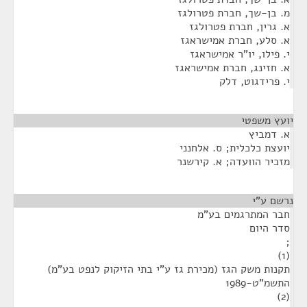
מ. בן-שך, חברת פטרולגז
א. גרין, חברת פטרולגז
א. סלע, חברת אמישראגז
י. פילו, יו"ר אמישראגז
א. חזינג, חברת אמישראגז
י. פרידגוט, דלק
יועץ משפטי
¶
א. דמביץ
יועצת כלכלית; ס. אלחנני
מזכיר הוועדה; א. קירשנר
נרשם ע"י
¶
חבר המתרגמים בע"מ
סדר היום
;
(1)
תקנות משק הגז (מכירת גז ע"י בתי הזיקוק לנפט בע"מ)
התשמ"ט-1989
(2)