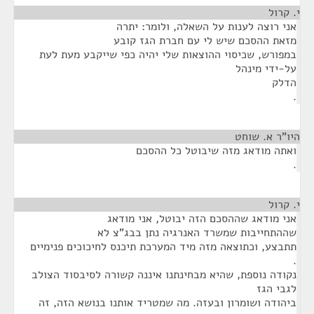
י. קרול
¶
אני רוצה לענות על השאלה, ולומר: יתרה
מזאת ההסכם שיש לי עם חברת הגז קובע
במפורש, שכיסוי ההוצאות שלי יהיה כפי שייקבע מעת לעת
על-ידי מינהל
הדלק
.
היו"ר א. שוחט
¶
ואתה מודאג מזה שיבוטל כל ההסכם
.
י. קרול
¶
אני מודאג שההסכם הזה יבוטל, אני מודאג
שההתחייבות שמשרד האנרגיה נתן בבג"צ לא
תתבצע, וכתוצאה מזה מיד המערכת תיכנס לחיכוכים פנימיים
.
נקודה נוספת, שהיא מבחינתנו איננה קשורה לסיבסוד הצולב
לגבי הגז
ביהודה ושומרון ובעזה. מה שמטריד אותנו בנושא הזה, זה