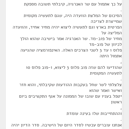
על כך אתמול עם שר האנרגיה, קיבלתי תשובה מספקת
.
הסיכום של המלצת הוועדה היה, שגם לתעשיה מקומית
שמייצרת לצריכה
הפרטית בארץ וגם לתעשיה ליצוא יהיה מחיר אחיד, והוועדה
המליצה על
מחיר של פוב-מד. שר האנרגיה אמר בישיבה שהוא הולך
לכיוון של פוב-מד
פלוס 1 עד 3 לשני הצרכים האלה. האינפורמציה שהגיעה
אתמול היתה
,
שהודיעו להם שזה פוב פלוס 3 ליצוא, ו-פוב פלוס 10
לתעשיה המקומית
.
צלצלתי לשר שחל בעקבות ההודעות שקיבלתי, והוא חזר
ואישר ואמר שהוא
יטפל בעניו עם שובו של הממונה על אגף התקציבים ביום
ראשון
,
וההתחייבות שלו בעינה עומדת
.
אנחנו עוברים עכשיו לסדר היום של הישיבה. סדר הדיון יהיה