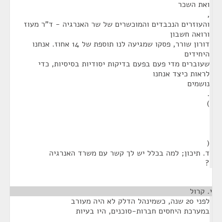
ואת השכר
,
והעוזרים הנכבדים והמוכשרים של שר האנרגיה - ד"ר מעוז
ורואה חשבון
דורון שורר, פסקו שמגיעה לנו תוספת של 14 אחוז. אנחנו
היחידים
שעוברים מדי פעם בפעם בדיקות יסודיות בסיסיות, כדי
לראות כיצד אנחנו
נושמים
.
)
(
ד. תיכון; למה בכלל יש לך קשר עם משרד האנרגיה
?
י. קרול
¶
לפני 20 שנה, כשמינהל הדלק לא היה מעורב
במערכת היחסים חברות-סוכנים, היו בעיות
,