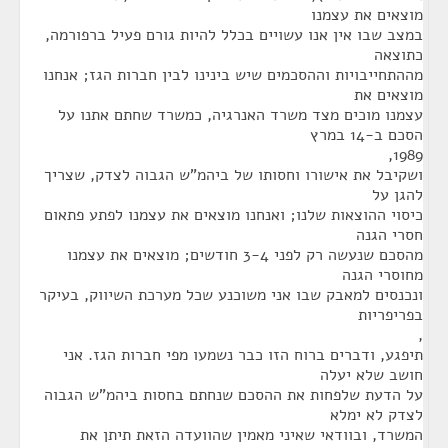
מוצאים את עצמנו
במצב שבו אין אנו עשויים בכלל להיות גורם פעיל ברפורמה,
כתוצאה
מההתחייבויות וההסכמים שיש בינינו לבין חברות הגז; אנחנו
מוצאים את
עצמנו מוכים מצד משרד האנרגיה, כמשרד שחתם אתנו על
הסכם ב-14 במרץ
1989,
ושקיבל את אישורו וחסותו של ביהמ"ש הגבוה לצדק, שצריך
להגן על
כיסוי ההוצאות שלנו; ואנחנו מוצאים את עצמנו לפתע פתאום
חסרי הגנה
מהסכם שנעשה רק לפני 3-4 חודשים; מוצאים את עצמנו
מחוסרי הגנה
ונכנסים למאבק שבו אני משוכנע שכל מערכת השיווק, בעיקר
בפריפריות
,
תיפגע, ודברים ברוח הזו כבר נשמעו מפי חברות הגז. אני
חושב שלא יעלה
על הדעת שלפחות את ההסכם שנחתם בחסות ביהמ"ש הגבוה
לצדק לא ימלא
המשרד, ובוודאי שאיני מאמין שהוועדה הזאת תיתן את