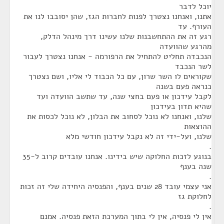
יוכל לדבר
אתנו, ואנחנו נצטרך לפנות לחברות הגז, שהן יסובבו לנו את
העורף. עד
רגע זה את ההתחשבנות שלנו עשינו דרך מינהל הדלק,
מהרגע שהוועדה
הנכבדה תחליט להתחיל את הרפורמה - אנחנו נצטרך לעבור
לשר הנכבד
שקוראים לו השר שרון, עם כל הכבוד לי אליו, ושם נצטרך
כנראה פעם בשנה
לקבל עידכון או פעם בחצי שנה, עד שתשב הוועדה ועד
שהיא תדון בעידכון
שלנו, ואנחנו לא נוכל לסחוב את הבלון, לא נוכל לכסות את
ההוצאות
שלנו, ועל-ידי זה לא נקבל עידכון חודשי מלא
.
בנוגע לזכות החלוקה שיש בידינו. אנחנו עובדים קרוב ל-35
שנה בענף
.
אני עצמי עובד 28 שנים בענף, והפנסיה היחידה שלי זה זכות
לחלוקת גז
.
אין לי פנסיה, אין לי בתוך המערכת הזאת פנסיה. אמנם