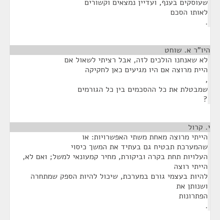
שעוסקים בענף, ועדיין נמצאים וקשורים
לאותו הסכם
.
היו"ר א. שוחט
¶
לא שאנחנו הולכים לזה, אבל רציתי לשאול אם
היית מרוצה אם היו מגיעים כאן לחקיקה
,
שמבטלת את כל ההסכמים בין כל הגורמים
?
י. קרול
¶
הייתי מרוצה מאחת משתי האפשרויות: או
שהמערכת תבטיח גם בעתיד את המשך כיסוי
העלויות תחת בקרה וביקורת, מחיר קמעונאי למשל; ואם לא,
הייתי רוצה
להיות בעצמי גורם במערכת, שיכול להיות הספק שמתחרה
ושנותן את
הפתרונות
.