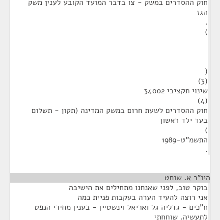
חוק ההסדרים במשק - צו בדבר המועד הקובע לענין משק
הגז
.
)
(
(3)
שינוי תקציבי 34002
(4)
חוק ההסדרים לשעת חרום במשק המדינה (תקון - תשלום
בעד ילד ראשון
)
התשמ"ט-1989
.
היו"ר א. שוחט
¶
בוקר טוב, לפני שאנחנו מתחילים את הישיבה
אני רוצה להעיד הערה בעקבות פניית כמה
ח"כים - גדליה גל ואריאל וינשטיין - בענין מחירי הנפט
לתעשיה. שוחחתי