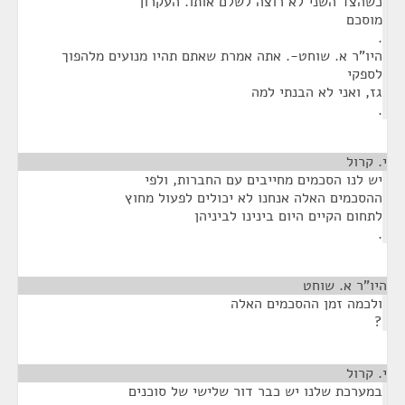
כשהצד השני לא רוצה לשלם אותו. העקרון
מוסכם
.
היו"ר א. שוחט-. אתה אמרת שאתם תהיו מנועים מלהפוך
לספקי
גז, ואני לא הבנתי למה
.
י. קרול
¶
יש לנו הסכמים מחייבים עם החברות, ולפי
ההסכמים האלה אנחנו לא יכולים לפעול מחוץ
לתחום הקיים היום בינינו לביניהן
.
היו"ר א. שוחט
¶
ולכמה זמן ההסכמים האלה
?
י. קרול
¶
במערכת שלנו יש כבר דור שלישי של סוכנים