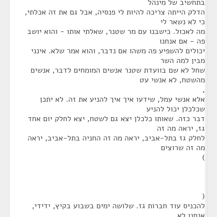
בתחשיב של מינהל
הדלק הייתה צריכה להיות לי פנסיה, אבל גם את זה אכלתי,
כי לא נשאר לי
מה לאכול. כישבנו עם מר שטנר, שאלתי אותו - והוא יושב
פה - אם אנחנו
יכולים להשפיע פה משהו אם נדבר, והוא אמר שלא. אינני
מבין למה השר
שחל לא שם בוועדת שטנר אנשים המומחים לדבר, אנשים
מהשטח, לא אנשי עט
,
אלא אנשי עמל, שידעו איך איך להניע את זה. לא יתכן
שכלכלן יכול להניע
דבר כזה. שאותו כלכלן יצא גם לשטח, יצא לחלק יום אחד
גז, יראה מה זה
לחלק גז בתל-אביב, יראה מה זה החניה בתל-אביב, יראה
מה זה שרוצים
)
(
להכניס עוד חברות גז. שלושה ימים בשבוע בקיץ, ידידי,
אנחנו לא