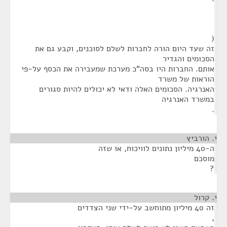
(
זה שעד היום הורה לחברות לשלם לסוכנים, וקבע גם את
הסכומים והגדיר
אותם. החברות היו בסה"כ מערכת שמעבירה את הכסף על-פי
הוראות של משרד
האנרגיה. הסכומים האלה ודאי לא יכולים להיות סגורים
במשרד האנרגיה
.
י. הורביץ
¶
ה-40 מיליון נתונים לוויכוח, או שזה
מוסכם
?
י. קרול
¶
זה 40 מיליון מתוחשב על-ידי שני הצדדים
,