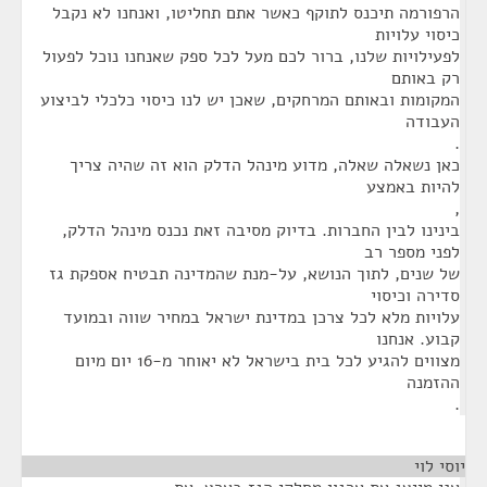
הרפורמה תיכנס לתוקף כאשר אתם תחליטו, ואנחנו לא נקבל
כיסוי עלויות
לפעילויות שלנו, ברור לכם מעל לכל ספק שאנחנו נוכל לפעול
רק באותם
המקומות ובאותם המרחקים, שאכן יש לנו כיסוי כלכלי לביצוע
העבודה
.
כאן נשאלה שאלה, מדוע מינהל הדלק הוא זה שהיה צריך
להיות באמצע
,
בינינו לבין החברות. בדיוק מסיבה זאת נכנס מינהל הדלק,
לפני מספר רב
של שנים, לתוך הנושא, על-מנת שהמדינה תבטיח אספקת גז
סדירה וכיסוי
עלויות מלא לכל צרכן במדינת ישראל במחיר שווה ובמועד
קבוע. אנחנו
מצווים להגיע לכל בית בישראל לא יאוחר מ-16 יום מיום
ההזמנה
.
יוסי לוי
¶