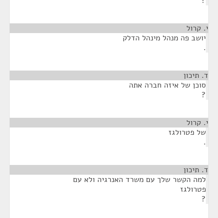
?
י. קרול
¶
יושב פה מנהל מינהל הדלק
.
ד. תיכון
¶
סוכן של איזה חברה אתה
?
י. קרול
¶
של פטרולגז
.
ד. תיכון
¶
למה הקשר שלך עם משרד האנרגיה ולא עם
פטרולגז
?