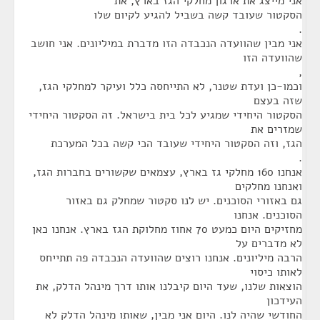
אני מייצג את ארגון מחלקי הגז בארץ, את
הסקטור שעובד קשה בשביל להגיע לקיום שלו
.
אני מבין שהוועדה הנכבדה הזו מדברת במיליונים. אני חושב
שהוועדה הזו
,
וכמו-כן ועדת שטנר, לא התייחסה כלל ועיקר למחלקי הגז,
שזה בעצם
הסקטור היחידי שמגיע לכל בית בישראל. זה הסקטור היחידי
שמזרים את
הגז, וזה הסקטור היחידי שעובד הכי קשה בכל המערכת
.
אנחנו 160 מחלקי גז בארץ, עצמאים שקשורים בחברות הגז,
ואנחנו מחלקים
גם באזורי הסוכנים. יש לנו סקטור שמחלק גם באזור
הסוכנים. אנחנו
מחזיקים היום כמעט 70 אחוז מחלוקת הגז בארץ. אנחנו כאן
לא מדברים על
הרבה מיליונים. אנחנו רוצים שהוועדה הנכבדה פה תתייחס
לאותו כיסוי
הוצאות שלנו, שעד היום קיבלנו אותו דרך מינהל הדלק, את
העידכון
החודשי שהיה לנו. היום אני מבין, שאותו מינהל הדלק לא