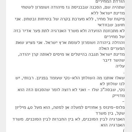
הורדת המחירים
שתהיה שם, הסכנה שבכניסת גז מיהודה ושומרון לשטחי
מדינת ישראל ללא
פיקוח של מחיר, ללא מערכת בקרה של בטיחות ובטחון. אני
חושב שבוודאי
לא מתכוונת הוועדה ולא משרד האנרגיה לתת פער אדיר כזה
של מחירים
והוזלה ביהודה ושומרון לעומת ארץ ישראל. אני מציע שאת
הפערים האלה
מדינת ישראל תגבה כהיטלים או מיסים לאותה קרן יהודה,
שהשר דיבר
עליה
.
שאלו אותנו מה השולחן הלא-נקי שעומד בפנינן. רבותי, יש
לנו שולחן לא
נקי, שבסה"כ שלו - ואני לא רוצה לומר שהסכום הזה הוא
מדוייק
-
פלוס-מינוס 5 אחוזים למעלה אן למטה, הוא מעל 40 מיליון
שקל, בין משרד
האנרגיה לבין הסוכנים, לא בין החברות לבין הסוכנים. משרד
האנרגיה הוא
)