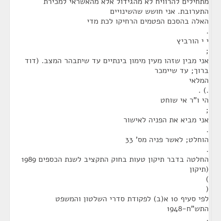
מתחילים להרוויח לא מהגידול אלא מהאשראי למכירת
התערובת. אני חושש שהשינויים
האלה בהסכם הפטמים הרחיקו לכת מדי
.
י י הורביץ
;
אני מבין שזהו מעין מימון בינתיים עד שיתבהר המצב. (דוד
ברוך; עד שיימכר
המלאי
.) .
הי ו"ר אי שוחט
;
אני מביא את הפניה לאישור
.
הוחלט; לאשר פניה מס' 33
.
החלטה בדבר תיקון טעות בחוק התקציב לשנת הכספים 1989
(תיקון
)
(
לפי סעיף 10 א(ב) לפקודת סדרי השלטון והמשפט
התש"ח-1948
.