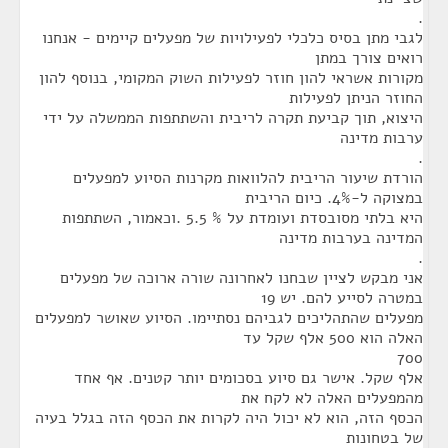
.
לגבי מתן בסיס כלכלי לפעילויות של מפעלים קיימים - אנחנו
רואים צורך במתן
מקורות אשראי להון חוזר לפעילות השוק המקומי, בנוסף להון
החוזר הניתן לפעילות
היצוא, תוך קביעת תקרה לריבית והשתתפות הממשלה על ידי
ערבות מדינה
.
הורדת שיעור הריבית להלוואות מקרנות הסיוע למפעלים
במצוקה ל-4%. כיום הריבית
היא בלתי מסובסדת ועומדת על % 5.5 .וכאמור, השתתפות
המדינה בערבות מדינה
.
אני מבקש לציין שבחנו לאחרונה שורה ארוכה של מפעלים
במטרה לסייע להם. יש 19
מפעלים שהתהליכים לגביהם נסתיימו. הסיוע שאושר למפעלים
האלה הוא 500 אלף שקל עד
700
אלף שקל. אישר גם סיוע בסכומים יותר קטנים. אף אחד
מהמפעלים האלה לא לקח את
הכסף הזה, הוא לא יכול היה לקרות את הכסף הזה בגלל בעיה
של בטחונות