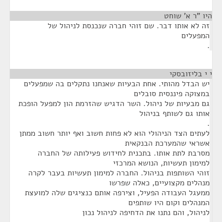
היו "ר א' שוחט
¶
זה לא אותו דבר. שם זוהי חברה שנכנסת לניהול של
המפעלים
.
י י בליזובסקי
¶
יש הבדל מהותי. אחת הבעיות שאנחנו נתקלים בה שמפעלים
במצוקה פיננסית סובלים
גם מבעיות של ניהול. השר הדגיש שהזרמת הון למפעל הופכת
אותו גם לשותף בניהול
.
לעתים הצד הניהולי הוא לא פחות חשוב ואף יותר חשוב ממתן
אשראי שהמערכת הבנקאית
מסרבת לתת אותו. בתכנית לחידוש פעילותה של החברה
למימון תעשיות, הנושא המרכזי
זוהי השותפות בניהול. החברה למימון תעשיות בעבר לקרה
מנהלים מקצועיים, כאלה שפרשו
ממעגל העבודה הפעיל, וצירפה אותם כנציגים שלה למועצת
המנהלים וקום היו שותפים
לניהול, והם נתנו את הדחיפה לניהול נכון