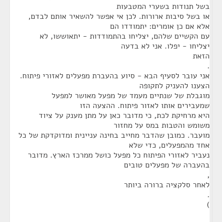
בשל תנודות בשערי המטבעות
או בשל סיבות ארורות. לכן אי אפשר להשאיר אותם לבדם,
אלא אם כן אומרים: יתמודדו הם
עם הקשיים שלהם, יצליחו בהתמודדות - יתאוששו, לא
יצליחו - יפלו. אני לא בדעה
הזאת
.
אני עובר לסעיף הבא - סיוע בהעברת מפעלים לאזורי פיתוח.
הצענו להעניק לתקופה
מוגבלת של שנתיים מעמד של מפעל מאושר למפעל
שמעבירים אותו לאזור פיתוח. ההצעה הזו
היא מרחיקת לכת, כי מדובר כאן על מתן מענק על ציוד
משומש והטבות במס על מחזור
מועבר. כמובן שהדבר מחייב בחינה עניינית ומדוקדקת של כל
אחד מהמפעלים, כדי שלא
נעביר לאזורי הפיתוח כל מפעל כושל ממרכז הארץ. מדובר
בהעברה של מפעלים טובים
,
לאחר סלקציה ברורה ביותר
.
)