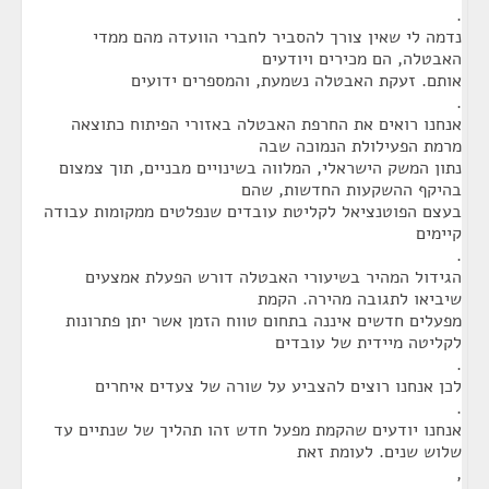
.
נדמה לי שאין צורך להסביר לחברי הוועדה מהם ממדי
האבטלה, הם מכירים ויודעים
אותם. זעקת האבטלה נשמעת, והמספרים ידועים
.
אנחנו רואים את החרפת האבטלה באזורי הפיתוח כתוצאה
מרמת הפעילולת הנמוכה שבה
נתון המשק הישראלי, המלווה בשינויים מבניים, תוך צמצום
בהיקף ההשקעות החדשות, שהם
בעצם הפוטנציאל לקליטת עובדים שנפלטים ממקומות עבודה
קיימים
.
הגידול המהיר בשיעורי האבטלה דורש הפעלת אמצעים
שיביאו לתגובה מהירה. הקמת
מפעלים חדשים איננה בתחום טווח הזמן אשר יתן פתרונות
לקליטה מיידית של עובדים
.
לכן אנחנו רוצים להצביע על שורה של צעדים איחרים
.
אנחנו יודעים שהקמת מפעל חדש זהו תהליך של שנתיים עד
שלוש שנים. לעומת זאת
,