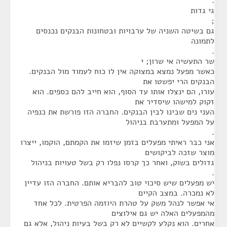
.
גי גדות
;
גם בשיטה השניה של ערבויות ובטחונות הבנקים נכנסים
לתמונה
.
שר התעשיה אי שרון; י
כאשר מפעל נמצא במצוקה אין לו כוח לעמוד מול הבנקים.
הבנקים הרי יפשטו את
עורו, הם ינצלו אותו עד הסוף, הוא חייב להם כספים. הוא
זקוק למישהו שיסדיר את
העני נים שבינו לבין הבנקים. החברה הזו פורשת את כנפיה
על המפעל ומתערבת בניהול
.
אני כבר ראיתי מפעלים בזמן שיזמו את הקמתם, הוקמו, ייצרו
מוצר שזכה לביקושים
גדולים בשוק, ואחר כך קרסו נפלו רק בשל טעויות בניהול
.
יש מפעלים שיש סיכוי טוב להבריא אותם. החברה הזו עדיין
לא נמכרה. במצב הקיים
אי אפשר לנהל משק על טהרת היוזמה הפרטית. לכל אחד
מהמפעלים האלה יש גם אילוצים
אחרים. הוא נקלע לקשיים לא רק בשל בעיות ניהול, אלא גם