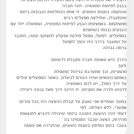
בבנק לפיתוח התעשיה. זוהי חברה
שהוקמה בשנות הששים. זו אחת ההחלטות הנבונות ביותר
שהתקבלו, שחילצה מפעלים רבים
ממצוקתם. באמצעות הבנק לפיתוח התעשיה, הממשלה יחד עם
הבנקים נכנסו כשותפים
במפעלים. למשל, מפעל פולגת שנקלע למצוקה קשה, התגבר
על המשבר בדרך הזו והפך למפעל
ברמה גבוהה
.
הדרך היא שאותה חברה מקבלת לרשותה
50%
מהמניות, וכך מתערבת בניהול ומטפלת
באותם נושאים שהיו הגורם לכשלון. כאשר המפעלים עולים
על דרך המלך, יש להם האופציה
לרכוש חזרה את המניות. זו היינה דרך מאד נכונה ויעילה
.
במשך שנתיים אני נאבק על קבלת ההצעה הזו בכל פורום
אפשרי, ללא הצלחה. לפי
דעתי זוהי ההצעה הטובה ביותר שיכולה להביא לתוצאות
מהירות, הצעה שכבר התנסינו בה
בעבר בזמן המיתון בשנות הששים, שהזכירה את עצמה
.