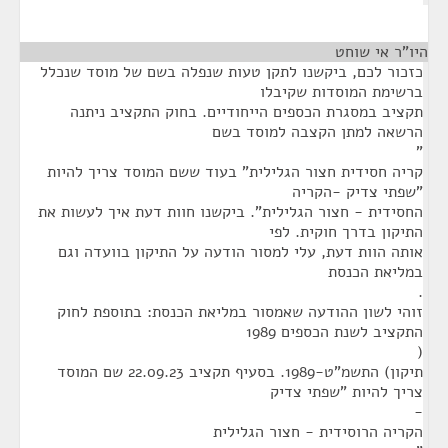
היו"ר אי שוחט
¶
כזכור לכם, ביקשנו לתקן טעות שנפלה בשם של מוסד שנכלל
ברשימת המוסדות שקיבלו
תקציב במסגרת הכספים הייחודיים. בחוק התקציב ניתנה
הרשאה למתן הקצבה למוסד בשם
"
קריה חסידית חצור הגלילית" בעוד ששם המוסד צריך להיות
"שפתי צדיק -הקריה
החסידית - חצור הגלילית". ביקשנו חוות דעת איך לעשות את
התיקון בדרך חוקית. לפי
אותה הוות דעת, עלי למסור הודעה על התיקון בוועדה וגם
במליאת הכנסת
.
זוהי לשון ההודעה שאמסור במליאת הכנסת: בתוספת לחוק
התקציב לשנת הכספים 1989
(
תיקון) התשמ"ט-1989. בסעיף תקציב 22.09.23 שם המוסד
צריך להיות "שפתי צדיק
-
הקריה הרוסידית - חצור הגלילית