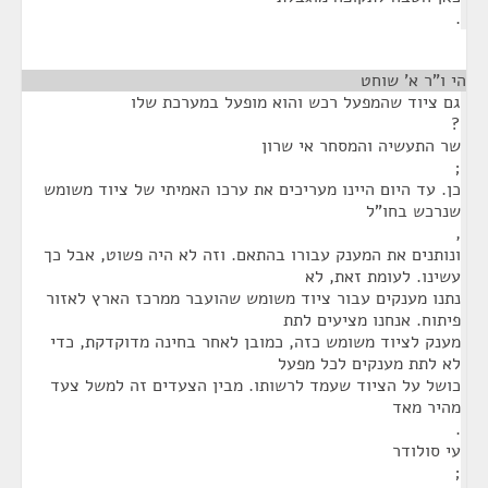
.
הי ו"ר א' שוחט
¶
גם ציוד שהמפעל רכש והוא מופעל במערכת שלו
?
שר התעשיה והמסחר אי שרון
;
כן. עד היום היינו מעריכים את ערכו האמיתי של ציוד משומש
שנרכש בחו"ל
,
ונותנים את המענק עבורו בהתאם. וזה לא היה פשוט, אבל כך
עשינו. לעומת זאת, לא
נתנו מענקים עבור ציוד משומש שהועבר ממרכז הארץ לאזור
פיתוח. אנחנו מציעים לתת
מענק לציוד משומש כזה, כמובן לאחר בחינה מדוקדקת, כדי
לא לתת מענקים לכל מפעל
כושל על הציוד שעמד לרשותו. מבין הצעדים זה למשל צעד
מהיר מאד
.
עי סולודר
;