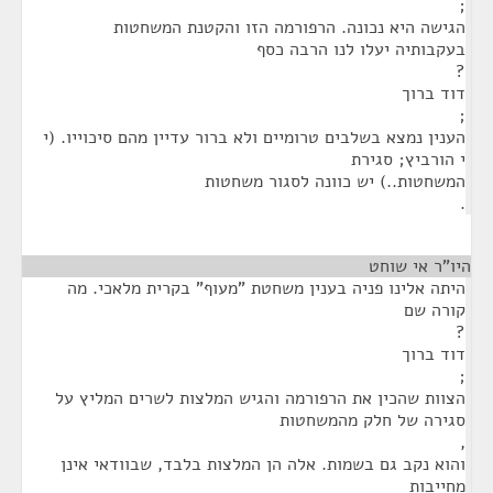
;
הגישה היא נכונה. הרפורמה הזו והקטנת המשחטות
בעקבותיה יעלו לנו הרבה כסף
?
דוד ברוך
;
הענין נמצא בשלבים טרומיים ולא ברור עדיין מהם סיכוייו. (י
י הורביץ; סגירת
המשחטות..) יש כוונה לסגור משחטות
.
היו"ר אי שוחט
¶
היתה אלינו פניה בענין משחטת "מעוף" בקרית מלאכי. מה
קורה שם
?
דוד ברוך
;
הצוות שהכין את הרפורמה והגיש המלצות לשרים המליץ על
סגירה של חלק מהמשחטות
,
והוא נקב גם בשמות. אלה הן המלצות בלבד, שבוודאי אינן
מחייבות