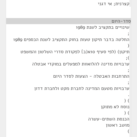
קצרנית; אי דגני
סדר-היום
¶
שינויים בתקציב לשנת 1989
;
החלטה בדבר תיקון טעות בחוק התקציב לשנת הכספים 1989
(
תיקון) (לפי סעיף 10א(ב} לפקודת סדרי השלטון והמשפט
);
ערבויות מדינה להלואוות למפעלים במוקדי אבטלה
;
התרחבות האבטלה - הצעות לסדר היום
;
ערבויות מטעם המדינה לחברת מקט ולחברת דדון
.
) (
נוסח לא מתוקן
) (
הכנסת השתים-עשרה
מושב ראשון
)