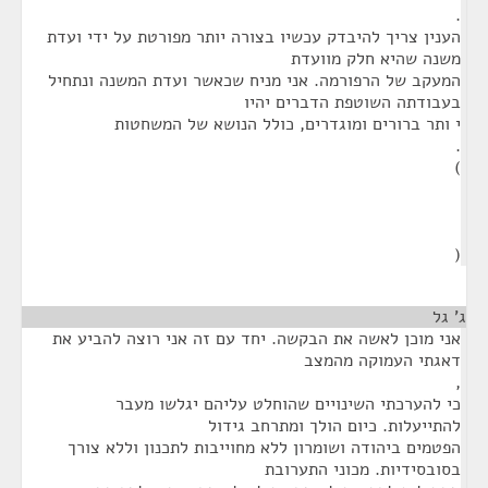
.
הענין צריך להיבדק עכשיו בצורה יותר מפורטת על ידי ועדת
משנה שהיא חלק מוועדת
המעקב של הרפורמה. אני מניח שכאשר ועדת המשנה ונתחיל
בעבודתה השוטפת הדברים יהיו
י ותר ברורים ומוגדרים, כולל הנושא של המשחטות
.
)
(
ג' גל
¶
אני מוכן לאשה את הבקשה. יחד עם זה אני רוצה להביע את
דאגתי העמוקה מהמצב
,
כי להערכתי השינויים שהוחלט עליהם יגלשו מעבר
להתייעלות. כיום הולך ומתרחב גידול
הפטמים ביהודה ושומרון ללא מחוייבות לתכנון וללא צורך
בסובסידיות. מכוני התערובת