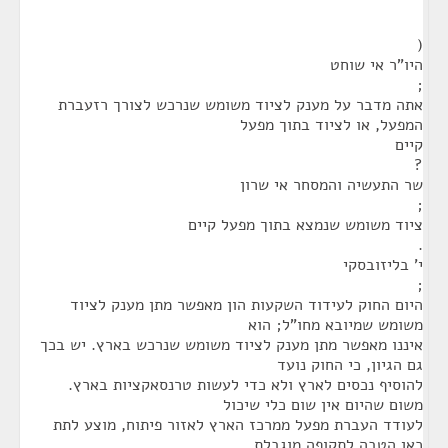
(
היו"ר אי שוחט
;
אתה מדבר על מענק לציוד משומש שנרכש לצורך רזעברת
המפעל, או לציוד בתוך מפעל
קיים
?
שר התעשיה והמסחר אי שרון
;
ציוד משומש שנמצא בתוך מפעל קיים
.
י' בליזובסקי
;
היום החוק לעידוד השקעות הון מאפשר מתן מענק לציוד
משומש שמיובא מחו"ל; הוא
איננו מאפשר מתן מענק לציוד משומש שנרכש בארץ. יש בכך
גם הגיון, כי החוק נועד
להוסיף נכסים לארץ ולא כדי לעשות טרנסאקציות בארץ.
משום שהיום אין שום כלי שיכול
לעודד העברת מפעל ממרכז הארץ לאזור פיתוח, מוצע לתת
כאן הטבה לתקופה מוגבלת