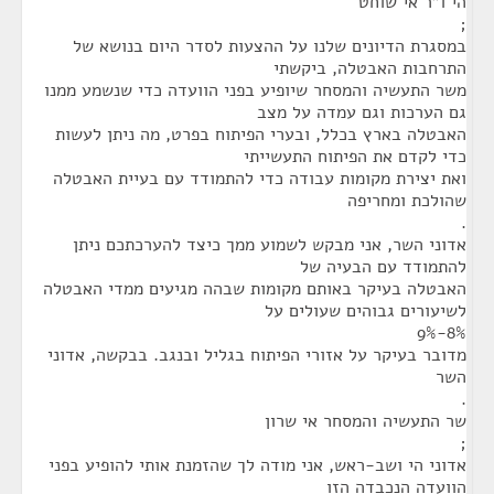
הי ו"ר אי שוחט
;
במסגרת הדיונים שלנו על ההצעות לסדר היום בנושא של
התרחבות האבטלה, ביקשתי
משר התעשיה והמסחר שיופיע בפני הוועדה כדי שנשמע ממנו
גם הערכות וגם עמדה על מצב
האבטלה בארץ בכלל, ובערי הפיתוח בפרט, מה ניתן לעשות
כדי לקדם את הפיתוח התעשייתי
ואת יצירת מקומות עבודה כדי להתמודד עם בעיית האבטלה
שהולכת ומחריפה
.
אדוני השר, אני מבקש לשמוע ממך כיצד להערכתכם ניתן
להתמודד עם הבעיה של
האבטלה בעיקר באותם מקומות שבהה מגיעים ממדי האבטלה
לשיעורים גבוהים שעולים על
8%-9%
מדובר בעיקר על אזורי הפיתוח בגליל ובנגב. בבקשה, אדוני
השר
.
שר התעשיה והמסחר אי שרון
;
אדוני הי ושב-ראש, אני מודה לך שהזמנת אותי להופיע בפני
הוועדה הנכבדה הזו