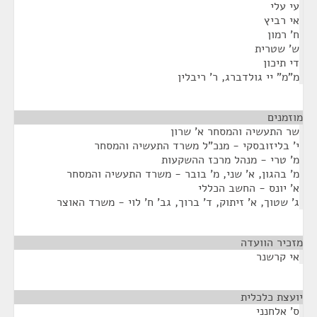
עי עלי
אי רביץ
ח' רמון
ש' שטרית
די תיכון
מ"מ" יי גולדברג, ר' ריבלין
מוזמנים
¶
שר התעשיה והמסחר א' שרון
י' בליזובסקי - מנכ"ל משרד התעשיה והמסחר
מ' טרי - מנהל מרכז ההשקעות
מ' בהגון, א' שני, מ' בובר - משרד התעשיה והמסחר
א' יונס - החשב הכללי
ג' שטוך, א' זיתוק, ד' ברוך, גב' ח' לוי - משרד האוצר
מזכיר הוועדה
¶
אי קרשנר
יועצת כלכלית
¶
ס' אלחנני