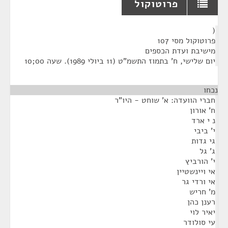
פרוטוקול
¶
(
פרוטוקול מסי 107
מישיבת ועדת הכספים
יום שלישי, ח' בתמוז התשמ"ט (11 ביולי 1989). שעה 00;10
נכחו
חברי הוועדה: א' שוחט - היו"ר
ח' אורון
נ י ארד
י' ביבי
גי גדות
ג' גל
י' הורביץ
אי ויינשטיין
אי ורדי גר
מ' חריש
רענן כהן
יאיר לוי
עי סולודר