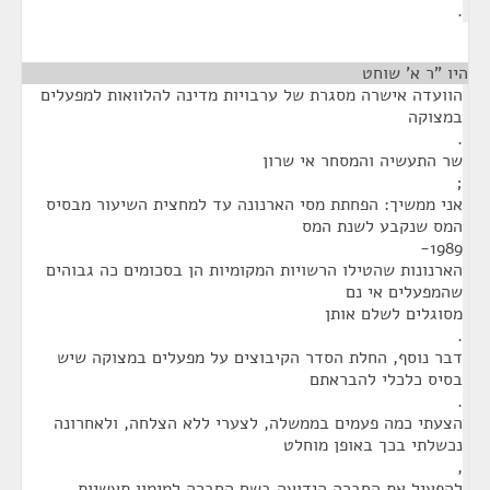
.
היו "ר א' שוחט
¶
הוועדה אישרה מסגרת של ערבויות מדינה להלוואות למפעלים
במצוקה
.
שר התעשיה והמסחר אי שרון
;
אני ממשיך: הפחתת מסי הארנונה עד למחצית השיעור מבסיס
המס שנקבע לשנת המס
1989-
הארנונות שהטילו הרשויות המקומיות הן בסכומים כה גבוהים
שהמפעלים אי נם
מסוגלים לשלם אותן
.
דבר נוסף, החלת הסדר הקיבוצים על מפעלים במצוקה שיש
בסיס כלכלי להבראתם
.
הצעתי כמה פעמים בממשלה, לצערי ללא הצלחה, ולאחרונה
נכשלתי בכך באופן מוחלט
,
להפעיל את החברה הידועה בשם החברה למימון תעשיות