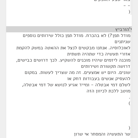
- -
(
י'הורביץ
¶
מודל תפן?) לא בהכרח. מודל תפן כולל שירותים נוספים
שניתנים
לאוכלוסיה. אנחנו מבקשים לנצל את ההאטה במשק להקמת
אזורי תעשיה כדי שתהיה תשתית
מוכנה ליזמים שיהיו מוכנים להשקיע. לכך דרושים כבישים,
דרושה תקשורת ושירותים
שונים. היום יש אמצעים. זה מה שצריך לעשות. במקום
להעסיק אנשים בעבודות דחק או
לשלם דמי אבטלה - ומייד אגיע לנושא של דמי אבטלה,
מוטב ללכת לכיוון הזה
.
)
(
שר התעשיה והמסחר אי שרון