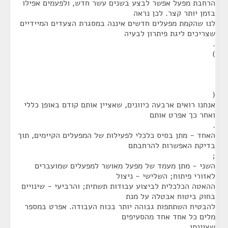
הרחבת מפעל אפשר לבצע בשנים עשר חדש, ולפעמים אפילו
בזמן יותר קצר. לכן נראה
לנו שהקמת מפעלים חדשים איננה במסגרת הצעדים המיידיים
שצריכים ליגת פיתרון לבעיה
.
)
(
אנחנו רואים ארבעה כיוונים, שאציין אותם קודם באופן כללי
ואחר כך אפרט אותם
.
האחד - מתן בסיס כלכלי לפעילות של המפעלים הקיימים, תוך
בדיקת האפשרות להרחבתם
;
השני - מתן מעמד של מפעל מאושר למפעלים שמועברים
לאזורי פיתוח; השלישי - ניצול
ההאטה הכלכלית לביצוע עבודות תשתית; והרביעי - שינויים
בחוק ביטוח אבטלה על מנת
להבטיח השתתפות גבוהה יותר בכוח העבודה. אפרט במספר
מלים כל אחד אחד מהסעיפים
שציינתי