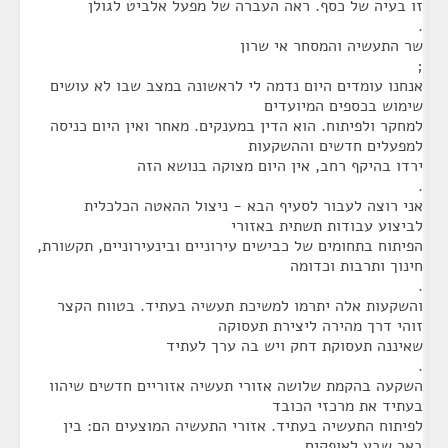
זו בעיה של כסף. ראה העברה של מפעל אלביט לגולן
.
שר התעשיה והמסחר אי שרון
;
אנחנו עומדים היום נדמה לי לראשונה במצב שבו לא עושים
שימוש בכספים המיועדים
למחקר ולפיתוח. הוא הדין במענקים. מאחר ואין היום כניסה
למפעלים חדשים וההשקעות
ירדו בהיקף רחב, אין היום מצוקה בנושא הזה
.
אני רוצה לעבור לסעיף הבא - ניצול ההאטה הכלכלית
לביצוע עבודות תשתית באזורי
הפיתוח בתחומים של כבישים עירוניים ובינעירוניים, תקשורת,
חינוך ותרבות וכדומה
.
והשקעות אלה יתרמו למשיכת תעשיה בעתיד. בטווח הקצר
זוהי דרך מהירה ליצירת תעסוקה
שאיננה תעסוקת דחק ויש בה ערך לעתיד
.
השקעה בהקמת שלושה אזורי תעשיה אזוריים חדשים שיהוו
בעתיד את מרכזי הכובד
לפיתוח התעשיה בעתיד. אזורי התעשיה המוצעים הם: בין
באר שבע לאופקים