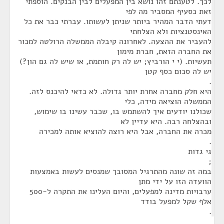
לכך. לטענתם זהו נושא בין המפעלים לבין הבנקים. הוספתי
זאת כסעיף המסביר מה לפי
דעתי הדבר המהיר ביותר שניתן לעשותו. עברתי כבר את כל
האינסטנציות ולא הצלחתי
להעביר את ההצעה. לאחרונה קיבלה הממשלה הרולטה למכור
את החברה הזאת, חברת מימון
תעשיות. (י י הורביץ; יש לה רק חותמת, או שיש לה גם הון?)
יש לה סכום כסף קטן
.
היא חלק מחברה אחרת יותר גדולה. לא כדאי להיכנס לזה.
הממשלה הוציאה מידה, כלי
שכולנו יודעים איך להשתמש בו, שכבר עשינו בו שימוש,
ובהצלחה רבה. היא עדיין לא
מכרה את החברה, אבל היא רוצה להוציא אותה למכירה
.
גי גדות
;
במה זה שונה מהתרגיל המסובך שמנסים לעשות באמצעות
הוועדה הזו על ידי מתן
ערבויות מדינה למפעלים, והיום העלינו את התקרה ל-500
אלף שקל למפעל בודד
.