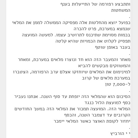
ותתבצע רפורמה של התייעלות בענף
המשחטות
.
כפועל יוצא מהחלטות אלה מפסיקה הממשלה לממן את המלאי
שנמצא במערכת, פרט להכרה
בכמות מסוימת שתיכנס לתרושיב עצמו. למעשה המועצה
תפסיק לקלוט את הכמויות שהיא קלטה
בעבר באופן שוטף
.
מאחר והמעבר הזה הוא חד ונוצרו מלאים במערכת, ומאחר
והמשווקים מבקשים להביא
למינימום את המלאים שיוחזקו אצלם ערב הרפורמה, הצטברו
במערכת מלאים של קרוב
ל-7,000 טון
.
הסיכום הוא שהמלאי הזה יופחת עד סוף השנה. אנחנו נעביר
כסף למועצת הלול כנגד
המלאי הזה. המועצה תמכור את המלאי הזה במשך החודשים
הקרובים עד דצמבר השנה, והכסף
יחזור לקופת האוצר כאשר המלאי יימכר
.
י י הורביץ