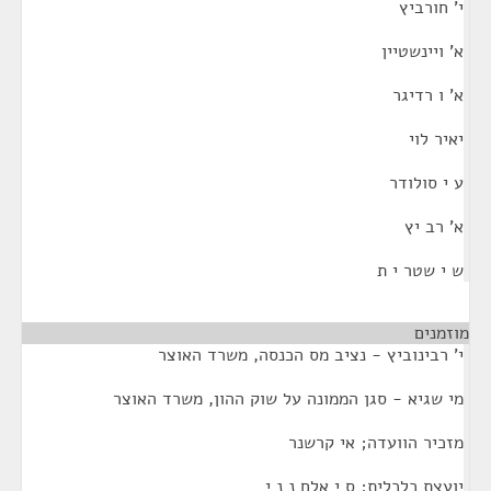
י' חורביץ
א' ויינשטיין
א' ו רדיגר
יאיר לוי
ע י סולודר
א' רב יץ
ש י שטר י ת
מוזמנים
¶
י' רבינוביץ - נציב מס הכנסה, משרד האוצר
מי שגיא - סגן הממונה על שוק ההון, משרד האוצר
מזכיר הוועדה; אי קרשנר
יועצת כלכלית; ס י אלח נ נ י