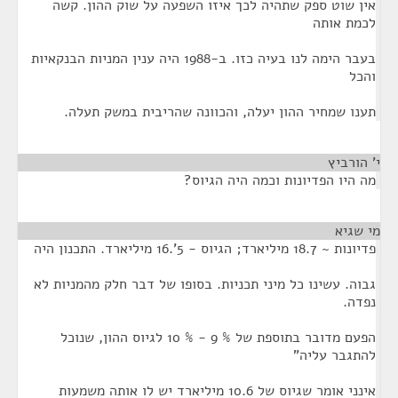
אין שוט ספק שתהיה לכך איזו השפעה על שוק ההון. קשה
לכמת אותה
בעבר הימה לנו בעיה כזו. ב-1988 היה ענין המניות הבנקאיות
והכל
תענו שמחיר ההון יעלה, והכוונה שהריבית במשק תעלה.
י' הורביץ
¶
מה היו הפדיונות וכמה היה הגיוס?
מי שגיא
¶
פדיונות ~ 18.7 מיליארד; הגיוס - 5'.16 מיליארד. התכנון היה
גבוה. עשינו כל מיני תכניות. בסופו של דבר חלק מהמניות לא
נפדה.
הפעם מדובר בתוספת של % 9 - % 10 לגיוס ההון, שנוכל
להתגבר עליה"
אינני אומר שגיוס של 10.6 מיליארד יש לו אותה משמעות