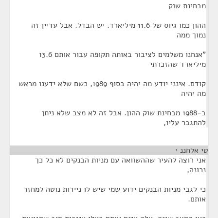
מבחינת שוק
ההון כמו גיוס של 11.6 מיליארד. יש הבדל. אבל עדיין זה
נמוך ממה
"אנחנו משלמים לציבור באותה תקופה עבור אותם 13.6
מיליארד שהזכרתי
קודם. אינני יודע מה יהיה בסוף 1989, כשם שלא ידענו מראש
מה יהיה
ב-1988 מבחינת שוק ההון. אבל זה לא מצב שלא ניתן
להתגבר עליו,
טי אלחננ י
¶
אני רוצה להעיר שההשוואה עם מניות הבנקים לא כל כך
נכונה,
כי לגבי מניות הבנקים ידוע שמי שיש לו ניירות נוטה למחזר
אותם.