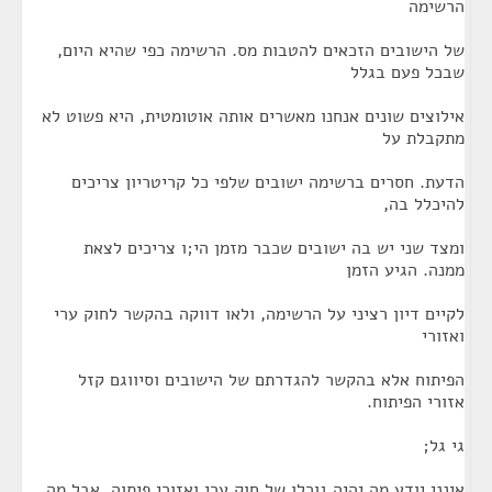
הרשימה
של הישובים הזכאים להטבות מס. הרשימה כפי שהיא היום,
שבכל פעם בגלל
אילוצים שונים אנחנו מאשרים אותה אוטומטית, היא פשוט לא
מתקבלת על
הדעת. חסרים ברשימה ישובים שלפי כל קריטריון צריכים
להיכלל בה,
ומצד שני יש בה ישובים שכבר מזמן הי;ו צריכים לצאת
ממנה. הגיע הזמן
לקיים דיון רציני על הרשימה, ולאו דווקה בהקשר לחוק ערי
ואזורי
הפיתוח אלא בהקשר להגדרתם של הישובים וסיווגם קזל
אזורי הפיתוח.
גי גל;
אינני יודע מה יהיה גורלו של חוק ערי ואזורי פיתוה, אבל מה