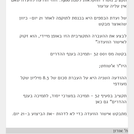
תקציב משרד החקלאות לשנת 1988. זוהי הודעה לוועדה שאם
אין עליה ערעור
של ועדת הכספים היא בכנסת לתוקפה לאחר 21 יום- כיוון
שהאוצר מבקש
לבצע את ההעברה התקציבית הזו באופן מיידי, הוא זקוק
לאישור הוועדה"
בקשה מס 001 32 -תמיכה בענף ההדרים
היו"ר א'שוחט;
ההודעה השניה היא על העברת סכום של 8.3 מיליון שקל
מעודפי
תקציב בסעיף 32 - תמיכה במצרכי יסוד, לתמיכה בענף
ההדרים" גם כאן
מתבקש אישור הוועדה כדי לא לדהות -את הביצוע ב-21 יום.
ח' אורון
¶