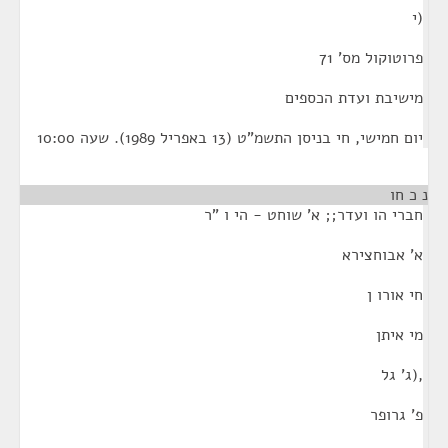
(י
פרוטוקול מס' 71
מישיבת ועדת הכספים
יום חמישי, חי בניסן התשמ"ט (13 באפריל 1989). שעה 10:00
נ כ חו
חברי הו ועדר;; א' שוחט - הי ו "ר
א' אבוחצירא
חי אורו ן
מי איתן
,(ג' גל
פ' גרופר