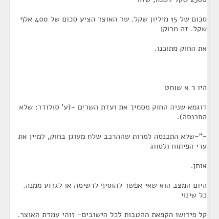
סכום של 15 מיליון שקל. שר האוצר הציע סכום של 400 אלף
שקל. זה מרוקן
את החוק מתוכנו.
היו ר א שוחט
דוגמא שניה החוק מסמיך את ועדת השרים -(ע' סולודר: שלא
התכנסה).
-"-שלא התכנסה למרות שההרכב שלח מעוגן בחוק, למיין את
ערי הפיתוח ולסווג
אותן.
היום המצב הוא שאי אפשר להוסיף לרשימה או לגרוע ממנה.
כל שינוי
קל פירושו הקפאת ההטבות לכל הישובים- זוהי עמדת האוצר.