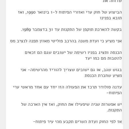
שדוחה את
הביצוע של חוק ערי ואזורי הפיתוח ל-1 בינואר 1990, ואז
תובא בפנינו
בקשה להארכת תוקפן של התקנות עד 31 בדצמבר 1989.
אני מציע כי ועדת משנה בהרכב פוליטי מאוזן תפנה לנציב מס
הכנסה ותציג בפניו רשימה של ישובים שגם הם זכאים
להטבות מם כמו יעד
בגוש שגב, או גם ישובים שצריך להוריד מהרשימה- אני
מציע שחברת הכנסת
עדנה סולודר תרכז את הפעולה הזו יחד עם אחד מראשי ערי
הפיתוח-
יש אפשרות שניה שיפעילו את החוק, ואז אין הארכה של
התקנות.
אז לפי החוק ועדת השרים תקבע מהי עיר פיתוח-