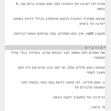
תהיה לנו ישיבה של הוועדה לפני תום הפגרה ביום שני, 8
במאי.
אבקש ממזכיר הוועדה לבקש מהחקלב הכללי לדווח באותה
ישיבה על ביצוע
תקציב 1988, איך הוא הסתיים, כמה עודפים נשארו וכדומה.
י' ה ו ר ב י ץ
¶
אני מסכים למה שאמר חבר הכנסת אורון. בשידור בגלי צהיל
שמעתי-
שנותרו 300 מיליון שקל, או יותר נכון שהגרעון היה קטן
מעבר לצפוי
ב-300 מיליון- לנו חשוב לדעת כמה נותר בקופה לפני
שאנחנו מדברים על
הרזרבה של התקציב לשנה הבאה.
פי גרופר;