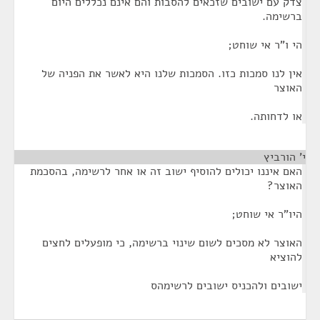
צדק עם ישובים שזכאים להסבות והם אינם נכללים היום
ברשימה.
הי ו"ר אי שוחט;
אין לנו סמכות כזו. הסמכות שלנו היא לאשר את הפניה של
האוצר
או לדחותה.
י' הורביץ
¶
האם איננו יכולים להוסיף ישוב זה או אחר לרשימה, בהסכמת
האוצר?
היו"ר אי שוחט;
האוצר לא מסכים לשום שינוי ברשימה, כי מופעלים לחצים
להוציא
ישובים ולהכניס ישובים לרשימהס