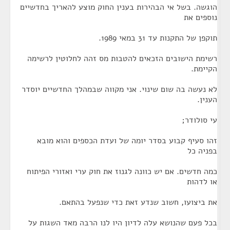
הוגשה. בשל אי הבהירות בענין החוק מוצע להאריך בחדשיים
נוספים את
תוקפן של התקנות עד 31 במאי 1989.
רשימת הישובים הזכאים להטבות מס זהה לחלוטין לרשימה
הקיימת.
לא נעשה בה שום שינוי. אני מקווה שבמהלך החדשיים יוסדר
הענין.
עי סולודר;
זהו סעיף קבוע בסדר יומה של ועדת הכספים והוא מובא
בפניה כל
כמה חדשים. אם יש כוונה לגנוז את חוק ערי ואזורי הפיתוח
או לדהות
את ביצועו, חשוב שנדע זאת כדי שנפעל בהתאם.
בכל פעם שהנושא עלה לדיון היו לנו הרבה מאד השגות על