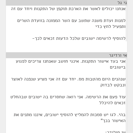
גי גל
¶
אנחנו יכולים לאשר את הארכת תוקפן של התקנות ויחד עם זה
למנות ועדת משנה שתשב עם השר הממונה בוועדת השרים
ותפעיל לחץ כדי
להוסיף לרשימה ישובים שלכל הדעות זכאים לכך-
אי ורדיגר
¶
אני בעד אישור התקנות. אינגי חושב שאנחנו צריכים לפגוע
בישובים
שנהנים היום מהטבות מס. יחד עם זה אני מציע שנפנה לאוצר
ונבקש לבדוק
עוד פעם את הרשימה. אני רואה שחסרים בה ישובים שבהחלט
זכאים להיכלל
בהי. לגו יש סמכות להמליץ להוסיף ישובים, איננו מתנים את
האישור בכך"
עי סולודר;