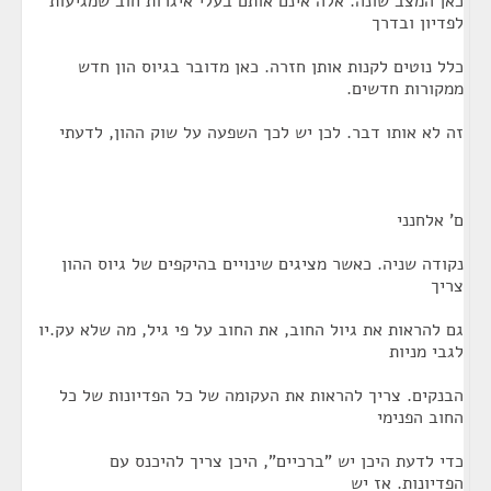
כאן המצב שונה. אלה אינם אותם בעלי איגרות חוב שמגיעות
לפדיון ובדרך
כלל נוטים לקנות אותן חזרה. כאן מדובר בגיוס הון חדש
ממקורות חדשים.
זה לא אותו דבר. לכן יש לכך השפעה על שוק ההון, לדעתי
ם' אלחנני
נקודה שניה. כאשר מציגים שינויים בהיקפים של גיוס ההון
צריך
גם להראות את גיול החוב, את החוב על פי גיל, מה שלא עק.יו
לגבי מניות
הבנקים. צריך להראות את העקומה של כל הפדיונות של כל
החוב הפנימי
כדי לדעת היכן יש "ברכיים", היכן צריך להיכנס עם
הפדיונות. אז יש