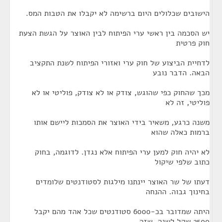
הישובים שכלולים היום ברשימה לא יקבלו את הטבות המס.
יש הסכמה בין ראשי ערי הפיתוח לבין האוצר על הגשת הצעת
חוק פרטית
לדחיית הביצוע של חוק ערי ואזורי הפיתוח לשנת התקציב
הבאה. הדבר נובע
מכך שהחוק כפי שהוגש, צודק או לא צודק, פוליטי או לא
פוליטי, זה לא
משנה כרגע, משאיר בידי האוצר את הסמכות ליישם אותו
ברמות כאלה שהוא
לא יהיה חוק למען ערי הפיתוח אלא נגדן. לדוגמה, בחוק
כתוב שלפי שיקול
דעתו של שר האוצר יינתנו מילגות לסטודנטים שלומדים
בחינוך גבוה. ההנחה
היתה שמדובר בכ-6000 סטודנטים שכל אהד מהם יקבל
2500 שקל לשנה, שזה