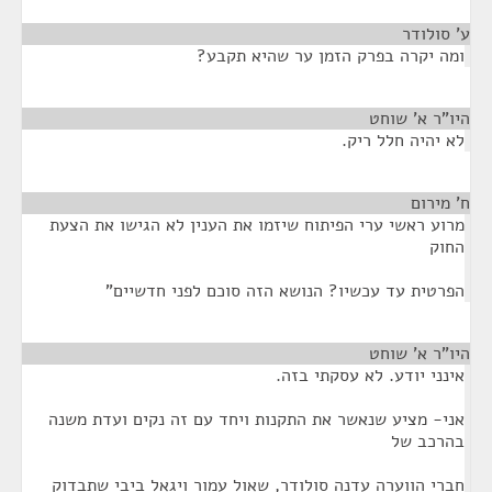
ע' סולודר
¶
ומה יקרה בפרק הזמן ער שהיא תקבע?
היו"ר א' שוחט
¶
לא יהיה חלל ריק.
ח' מירום
¶
מרוע ראשי ערי הפיתוח שיזמו את הענין לא הגישו את הצעת
החוק
הפרטית עד עכשיו? הנושא הזה סוכם לפני חדשיים"
היו"ר א' שוחט
¶
אינני יודע. לא עסקתי בזה.
אני- מציע שנאשר את התקנות ויחד עם זה נקים ועדת משנה
בהרכב של
חברי הווערה עדנה סולודר, שאול עמור ויגאל ביבי שתבדוק