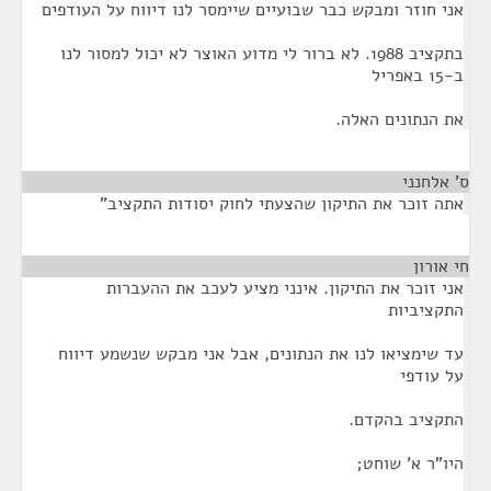
אני חוזר ומבקש כבר שבועיים שיימסר לנו דיווח על העודפים
בתקציב 1988. לא ברור לי מדוע האוצר לא יכול למסור לנו
ב-15 באפריל
את הנתונים האלה.
ס' אלחנני
¶
אתה זוכר את התיקון שהצעתי לחוק יסודות התקציב"
חי אורון
¶
אני זוכר את התיקון. אינני מציע לעכב את ההעברות
התקציביות
עד שימציאו לנו את הנתונים, אבל אני מבקש שנשמע דיווח
על עודפי
התקציב בהקדם.
היו"ר א' שוחט;