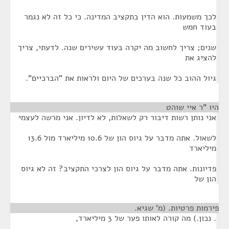
לכך משמעות. הוא הדין בתקציב המדינה. כי כל זה לא נגמר
בעוד חמש
שנים; צריך לחשוב מה יקרה בעוד עשירים שנה. לדעתי, צריך
להציג את
גיול ההוב כל שנה בערכים של היום ולראות את "הברכיים".
היו "ר איי שוהט
¶
אני נותן רשות דיבור רק לשאלות, לא לדיון. אני מרשה לעצמי
לשאול. אתה מדבר על גיוס הון של 10.6 מיליארד מול 13.6
מיליארד
פדיונות. אתה מדבר על גיוס הון לצרכי התקציב? זה לא גיוס
הון של
פירמות פרטיות. (מ' שגיא.
¶
. נכון.) מה קורה לאותו פער של 3 מיליארד,