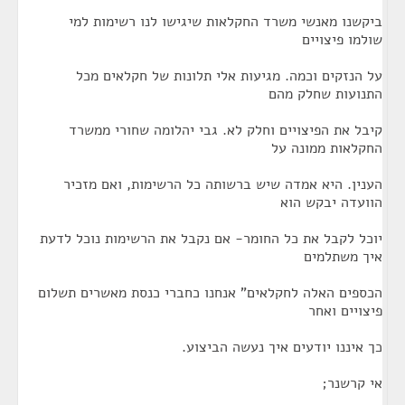
ביקשנו מאנשי משרד החקלאות שיגישו לנו רשימות למי
שולמו פיצויים
על הנזקים וכמה. מגיעות אלי תלונות של חקלאים מכל
התנועות שחלק מהם
קיבל את הפיצויים וחלק לא. גבי יהלומה שחורי ממשרד
החקלאות ממונה על
הענין. היא אמדה שיש ברשותה כל הרשימות, ואם מזכיר
הוועדה יבקש הוא
יוכל לקבל את כל החומר- אם נקבל את הרשימות נוכל לדעת
איך משתלמים
הכספים האלה לחקלאים" אנחנו כחברי כנסת מאשרים תשלום
פיצויים ואחר
כך איננו יודעים איך נעשה הביצוע.
אי קרשנר;