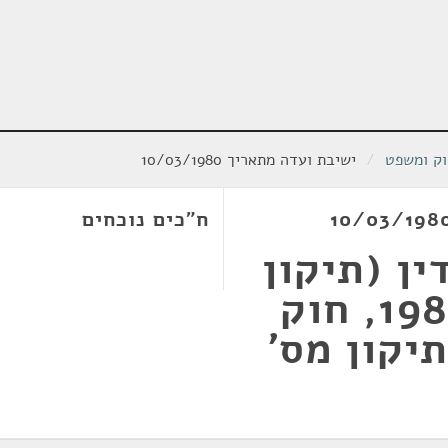
וק ומשפט
/
ישיבת ועדה מתאריך 10/03/1980
ח"כים נוכחים
ין (תיקון
מס' 12), התש"ם-1980, חוק
יקון מס'