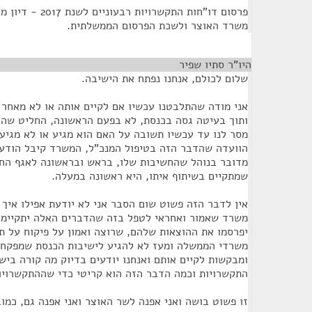
פרסום דו"חות התקשר
משרד האוצר ולשכת הפרסום הממשלתית.
היו"ר סתיו שפיר
¶
שלום לכולם, אנחנו נפתח את הישיבה.
אני מודה שהתלבטנו עכשיו אם לקיים אותה או לא מאחר
ותוך בעיטה גסה בכנסת, לא בפעם הראשונה, החליט שהו
מסר לנו עד עכשיו תשובה על האם הוא מגיע או לא מגיע
הוועדה שהדבר הזה בטיפול המנכ"ל, המשרד קיבל הודעה
מדובר בנוהל שהחשיבות שלו, בראש ובראשונה לאגף הח
שמתקיים בשיתוף איתו, היא ראשונה במעלה.
אין לדבר הזה פשוט שום הסבר אני לא יודעת אפילו איך 
משרד שאמור ואחראי לטפל בזה שהדברים האלה יתקיימ
יפרסמו את ההוצאות שלהם, שרוצה ואמון על פיקוח על ת
משרדי הממשלה ומעז לא להגיע לישיבות הכנסת שמפקחו
ומבקשות לקיים אותם ואנחנו יודעים בדיוק מה קורה בי
התקשרויות וכמה הדבר הזה הוא קריטי כדי שההתקשרויות
זו פשוט בושה ואני אפנה לשר האוצר ואני אפנה גם, כמוב