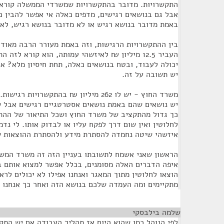
התקשרויות. מדובר בהתקשרויות שמשרדי הממשלה קוראים
אבל גם בנושאים רגישים, מדפים כאלה אי אפשר להבין כ
באמת מדובר בנושא רגיש או לא מדובר בנושא רגיש, לא
בין ההתקשרויות הרגישות, וזה באמת מעורר הרבה מאוד
העביר 12.5 מיליון ₪ לאיזשהי עמותה, הוא קורא לז
יכולה לעבוד, ובטח בנושאים כאלה, תחת חיסיון מלא? א
יש תשובה על זה.
משרד החוץ - יש לו 262 מיליון ₪ בהתקשרוי
יש נושאים שהם באמת נושאים אסטרטגיים רגישים אבל 
כך גדול מהתקציב של משרד החוץ ושכל התיאור של ההת
לחלוטין ואין שום דרך לפקח עליו או לבדוק אותו. לי 
איזשהי שיטה נחמדה להסתרת מידע ולהסתרת ההוצאות 
הראשון שאני אשמח לתשובתו בעניין הזה זה משרד המשפ
איפה הדברים האלה מסומנים, בכלל אפשר למצוא אותם ב
הוצאו לחלוטין מתוך המאגר ואנחנו אפילו לא יכולים לרא
מתקיימים ומה העמדה שלכם בנושא הזה ואחר כך אנחנו 
שלמה בילבסקי
¶
לפי הנוהל כמו שהוא היום אז תהליך העבודה אם יש הת