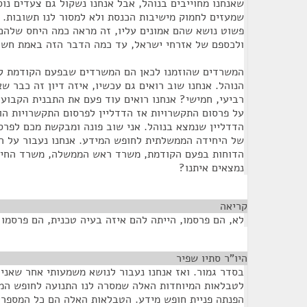
שאנחנו מחוייבים בנוהל, אבל אנחנו נשקול גם צעדים נוס
שמעזים לחמוק מישיבות הכנסת ולא למסור לנו תשובות. 
פשוט נושא שהם אמונים עליו, זה מראה כמה היחס שלהם
ולכספם של אזרחי ישראל, עד כמה הדבר הזה באמת חשו
המשרדים שהוזמנו לכאן הם המשרדים שבפעם הקודמת לא
הנוהל. אנחנו שוב רואים גם עכשיו, איזה דיון זה כבר ש
רביעי, חמישי? אנחנו רואים עוד פעם את התבנית הקבועה
על פרסום התקשרויות אז הדדליין לפרסום התקשרויות הופ
הדדליין שנמצא בנוהל. אני שוב פונה ומבקשת מכם לפרס
של היחידה הממשלתית לחופש המידע. אנחנו נעבור על 
הדוחות בפעם הקודמת, משרד ראש הממשלה, משרד החינ
נמצאים איתנו?
קריאה
¶
לא, הם פרסמו, הייתה להם איזה בעיה טכנית, הם פרסמו 
היו"ר סתיו שפיר
¶
בסדר גמור. ואז אנחנו נעבור לנושא משמעותי אחר שאני 
לטבלאות המיוחדות האלה שמסרה לנו התנועה לחופש המ
הפנתה פניית חופש מידע. הטבלאות האלה הם כל המספרי