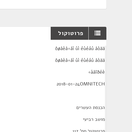
פרוטוקול
¶
ôøåèå÷åì ùì éùéáú åòãä
ôøåèå÷åì ùì éùéáú åòãä
àåîðéè÷
2018-01-24OMNITECH
הכנסת העשרים
מושב רביעי
פרוטוקול מס' 117