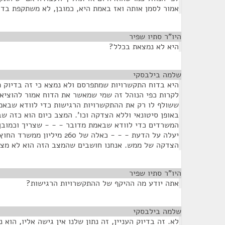
אמור לסמן אותה ואז באמת היא, כמובן, לא משתקפת בדו
היו"ר סתיו שפיר
¶
היא לא נמצאת בכלל?
שלמה בילבסקי
¶
היא בדוח התקשרויות שמתפרסם ולא נמצא כי זה בדיוק ת
לקרות כפי הנוהל זה שמי שמאשר את הדוח אמור להוציא
ששולף לו רק את ההתקשרויות הרגישות כדי לוודא שבאמ
באופן סיטונאי וללא הצדקה וכו'. המצב כיום הוא כזה ש
המשרדים כדי לוודא שבאמת מדובר - - - שצריך וכמוב
יעלה על הדעת - - - כאלה של 260
הצדקה של ממש. אנחנו חושבים שהמצב הזה הוא לא מצב
היו"ר סתיו שפיר
¶
אתה יודע מה ההיקף של ההתקשרויות הרגישות?
שלמה בילבסקי
¶
לא. זה בדיוק העניין, זה נתון שלנו אין גישה אליו, הוא