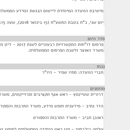
מישיבת הוועדה המיוחדת ליישום הנגשת המידע הממשלתי 
יום שני, כ"ח בטבת התשע"ח (15 בינואר 2018), שעה 10:15
סדר היום
פרסום דו"חות התקשר
משרד האוצר ולשכת הפרסום הממשלתית.
נכחו
¶
חברי הוועדה: סתיו שפיר – היו"ר
מוזמנים
¶
דרורית שטיינמץ - ראש אגף תקציבים ופרוייקטים, משר
הדר נתיב - מידענית חופש מידע, משרד התרבות והספור
ראובן חביב - משרד התרבות והספורט
שלמה בילבסקי - סגן ראש היחידה הממשלתית לחופש ה