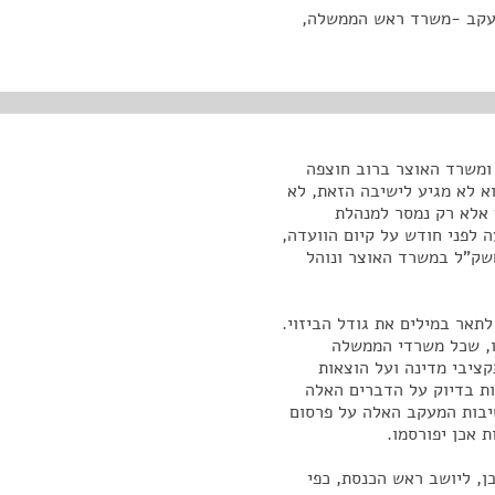
ויות רבעוניים לשנת 2017 - דיון מעקב -משרד ראש הממשלה,
 ומשרד האוצר ברוב חוצפה
א לא מגיע לישיבה הזאת, לא
 אלא רק נמסר למנהלת
 לפני חודש על קיום הוועדה,
שק"ל במשרד האוצר ונוהל
לתאר במילים את גודל הביזוי.
ו, שכל משרדי הממשלה
קציבי מדינה ועל הוצאות
ת בדיוק על הדברים האלה
שיבות המעקב האלה על פרסום
 אכן יפורסמו.
ן, ליושב ראש הכנסת, כפי