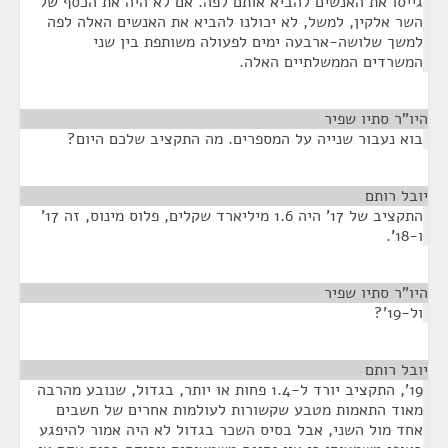
גייסו את האנשים להביא אותם לפה. אם לא היה את הכסף של
השר אלקין, למשל, לא יכולנו להביא את האנשים האלה לפה
למשך שלושה-ארבעה ימים לפעולה משותפת בין שני
המשרדים הממשלתיים האלה.
היו"ר סתיו שפיר
¶
בוא נעבור שנייה על המספרים. מה התקציב שלכם היום?
יובל רותם
¶
התקציב של 17' היה 1.6 מיליארד שקלים, פלוס מינוס, זה 17'
ו-18'.
היו"ר סתיו שפיר
¶
ול-19'?
יובל רותם
¶
19', התקציב יורד ל-1.4 פחות או יותר, בגדול, שנובע מהרבה
מאוד התאמות מטבע שקשורות לעולמות אחרים של חשבים
אחד מול השני, אבל בסיס השכר בגדול לא היה אמור להיפגע