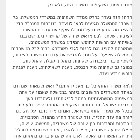
אחד באמת, השקיפות במשרד הזה, ולא רק.
הדיון הזה נערך כחלק ממדד השקיפות במשרדי הממשלה. כל
משרדי הממשלה מגיעים לכאן לוועדה בנוכחות המנכ"ל כדי
להציג מה הם עושים על מנת להשקיף את עבודת המשרד
לציבור. שלחנו לכם מראש שורה של קריטריונים, שכתבנו
בשיתוף עם הרשות לחופש המידע במשרד המשפטים,
שמטרתם להציג וגם לבנות לגבי סטנדרט ברור לכל המשרדים
בממשלה שיפעלו על מנת להנגיש את עבודת המשרד לציבור,
לשתף ציבור בעבודה, שקיפות בתהליך קבלת ההחלטות,
כמובן גם שקיפות מול הכנסת, מענה לשאילתות, מענה לפניות
חופש מידע ועוד.
ולמה משרד החוץ כל כך מעניין אותנו? ראשית מאחר שמדובר
באחד המשרדים החשובים ביותר בממשלה שאמון על אחת
המשימות המשמעותיות ביותר לביטחוננו ולעתידנו כאן
במדינת ישראל. תחת חוסר השקיפות המסוים שיש בפעילות
בכלל של מערך החוץ בישראל, ואנחנו מיד נדבר על זה, גם
קורה פה עוד תהליך, וזה שמערך החוץ מתפזר, הסמכויות
מבוזרות ומפוזרות בין שורה של משרדים, חמישה, שישה,
אפילו שבעה משרדים, אפשר להגיד, אם ממש מנסים לתכלל
את זה. המשרדים האלה, לא נראה שהם עובדים בתיאום אחד