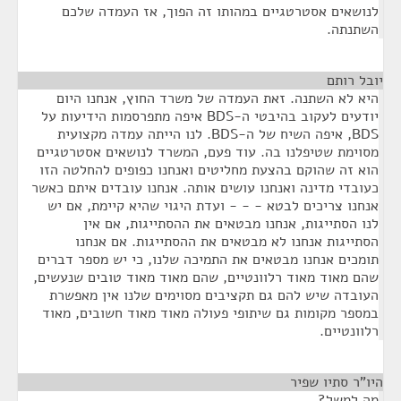
לנושאים אסטרטגיים במהותו זה הפוך, אז העמדה שלכם
השתנתה.
יובל רותם
¶
היא לא השתנה. זאת העמדה של משרד החוץ, אנחנו היום
יודעים לעקוב בהיבטי ה-BDS איפה מתפרסמות הידיעות על
BDS, איפה השיח של ה-BDS. לנו הייתה עמדה מקצועית
מסוימת שטיפלנו בה. עוד פעם, המשרד לנושאים אסטרטגיים
הוא זה שהוקם בהצעת מחליטים ואנחנו כפופים להחלטה הזו
כעובדי מדינה ואנחנו עושים אותה. אנחנו עובדים איתם כאשר
אנחנו צריכים לבטא - - - ועדת היגוי שהיא קיימת, אם יש
לנו הסתייגות, אנחנו מבטאים את ההסתייגות, אם אין
הסתייגות אנחנו לא מבטאים את ההסתייגות. אם אנחנו
תומכים אנחנו מבטאים את התמיכה שלנו, כי יש מספר דברים
שהם מאוד מאוד רלוונטיים, שהם מאוד מאוד טובים שנעשים,
העובדה שיש להם גם תקציבים מסוימים שלנו אין מאפשרת
במספר מקומות גם שיתופי פעולה מאוד מאוד חשובים, מאוד
רלוונטיים.
היו"ר סתיו שפיר
¶
מה למשל?