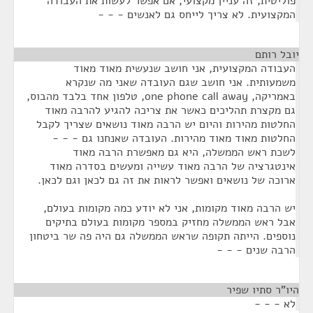
פוליטית, זה עניין מקצועי, אם אפשר לעשות את העבודה
המקצועית. לא צריך לייחס גם לאנשים - - -
יובל רותם
¶
העבודה המקצועית, אני חושב שנעשית מאוד מאוד
משמעותית. אני חושב שגם העובדה שאני מה שנקרא
באמריקה, one phone call away, טלפון אחד בלבד מהבוס,
גם מקצרת תהליכים כאשר את צריכה להגיע להרבה מאוד
החלטות מהירות והיום יש הרבה מאוד נושאים שצריך לקבל
החלטות מאוד מאוד מהירות. העובדה שאנחנו גם - - -
לשכת ראש הממשלה, היא גם מאפשרת הרבה מאוד
אינטגרציה של הרבה מאוד עשייה ומעשים בסדרה מאוד
ארוכה של נושאים ואפשר לראות את זה גם לכאן וגם לכאן.
יש הרבה מאוד מקומות, אני לא יודע כמה מקומות בעולם,
אבל ראש הממשלה מחזיק במספר מקומות בעולם בתיקים
נוספים. הייתה תקופה שראש הממשלה גם היה פה שר ביטחון
הרבה שנים - - -
היו"ר סתיו שפיר
¶
לא - - -