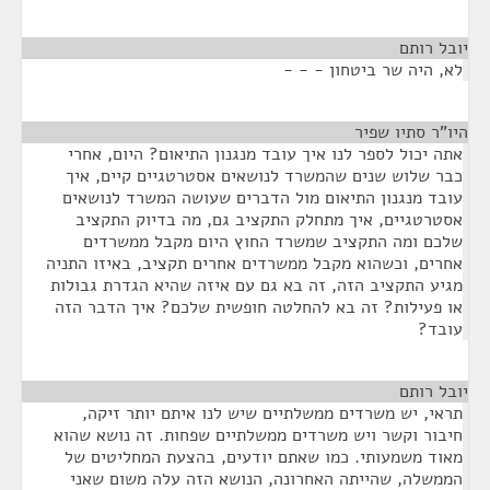
יובל רותם
¶
לא, היה שר ביטחון - - -
היו"ר סתיו שפיר
¶
אתה יכול לספר לנו איך עובד מנגנון התיאום? היום, אחרי
כבר שלוש שנים שהמשרד לנושאים אסטרטגיים קיים, איך
עובד מנגנון התיאום מול הדברים שעושה המשרד לנושאים
אסטרטגיים, איך מתחלק התקציב גם, מה בדיוק התקציב
שלכם ומה התקציב שמשרד החוץ היום מקבל ממשרדים
אחרים, וכשהוא מקבל ממשרדים אחרים תקציב, באיזו התניה
מגיע התקציב הזה, זה בא גם עם איזה שהיא הגדרת גבולות
או פעילות? זה בא להחלטה חופשית שלכם? איך הדבר הזה
עובד?
יובל רותם
¶
תראי, יש משרדים ממשלתיים שיש לנו איתם יותר זיקה,
חיבור וקשר ויש משרדים ממשלתיים שפחות. זה נושא שהוא
מאוד משמעותי. כמו שאתם יודעים, בהצעת המחליטים של
הממשלה, שהייתה האחרונה, הנושא הזה עלה משום שאני