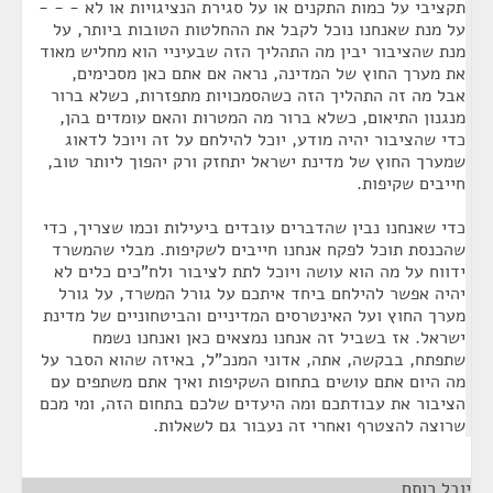
תקציבי על כמות התקנים או על סגירת הנציגויות או לא - - -
על מנת שאנחנו נוכל לקבל את ההחלטות הטובות ביותר, על
מנת שהציבור יבין מה התהליך הזה שבעיניי הוא מחליש מאוד
את מערך החוץ של המדינה, נראה אם אתם כאן מסכימים,
אבל מה זה התהליך הזה כשהסמכויות מתפזרות, כשלא ברור
מנגנון התיאום, כשלא ברור מה המטרות והאם עומדים בהן,
כדי שהציבור יהיה מודע, יוכל להילחם על זה ויוכל לדאוג
שמערך החוץ של מדינת ישראל יתחזק ורק יהפוך ליותר טוב,
חייבים שקיפות.
כדי שאנחנו נבין שהדברים עובדים ביעילות וכמו שצריך, כדי
שהכנסת תוכל לפקח אנחנו חייבים לשקיפות. מבלי שהמשרד
ידווח על מה הוא עושה ויוכל לתת לציבור ולח"כים כלים לא
יהיה אפשר להילחם ביחד איתכם על גורל המשרד, על גורל
מערך החוץ ועל האינטרסים המדיניים והביטחוניים של מדינת
ישראל. אז בשביל זה אנחנו נמצאים כאן ואנחנו נשמח
שתפתח, בבקשה, אתה, אדוני המנכ"ל, באיזה שהוא הסבר על
מה היום אתם עושים בתחום השקיפות ואיך אתם משתפים עם
הציבור את עבודתכם ומה היעדים שלכם בתחום הזה, ומי מכם
שרוצה להצטרף ואחרי זה נעבור גם לשאלות.
יובל רותם
¶