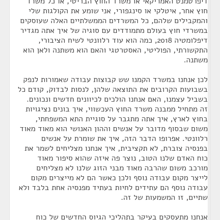
דיפרטמנט האמריקאי או משרד החוץ הבריטי, או כל משרד
חוץ אחר, איטלקי או סינגפורי, אני שומע את הקולגות שלי
והמקבילים שלהם, כל המשרדים הממשלתיים האלה שעוסקים
במשרדי חוץ בעולם מתמודדים עם סוגיה של איך אתה מגדיר
דיפלומטיה 2018, כמה הוא עוד רלוונטי לשיח הציבורי,
התקשורתי, הפוליטי, האסטרטגי והאם הוא משתנה ולאן הוא
משתנה.
לכן אנחנו במשרד הקמנו שש קבוצות עבודה שאמורות לנפק
בשבועות הקרובים את התוצאה שלהן, לנסות לבדוק, קודם כל
בשביל עצמנו, האם אנחנו הולכים לכיוונים חדשים ונכונים.
זה מתחיל ממבנה משרד החוץ העכשווי, איך בונים נציגויות
בחוץ לארץ, איך אתה מתגבר על סוגיית התא המשפחתי,
משום שבסוף מדובר על אנשים וההון האנושי הוא מאוד מאוד
רלוונטי. אפרופו הדבר הזה, איך את שומרת על אנשים
בפנסיה צוברת, לא תקציבית, איך אנחנו מצליחים לשמר את
כוח האדם שלנו הטוב, נוצר פה איזה שהוא סיפור מאוד
מורכב משום שהרבה מאוד מבני הזוג שלנו לא מצליחים
לייצר מקום עבודה נוסף ולכן כאשר הם לא מייצרים מקום
עבודה נוסף הם עתידים לחיות בעתיד מפנסיה אחת בלבד ולא
שתיים, זו המשמעות של זה.
אנחנו מתעסקים בעיקר בתהליכי הגיוס החדשים של כוח