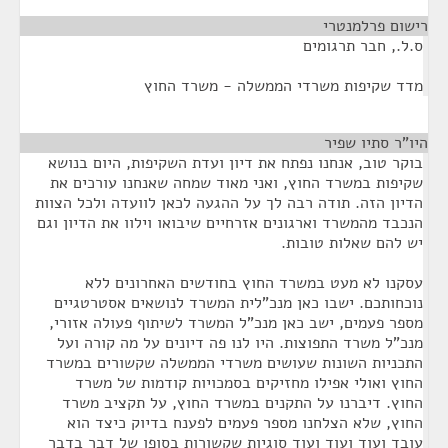
רישום פרלמנטרי
¶
ס.ל., חבר תרגומים
מדד שקיפות משרדי הממשלה - משרד החוץ
היו"ר סתיו שפיר
¶
בוקר טוב, אנחנו נפתח את דיון ועדת השקיפות, היום בנושא
שקיפות במשרד החוץ, ואני מאוד שמחה שאנחנו עורכים את
הדיון הזה. תודה רבה לך על ההגעה לכאן לוועדה ולכל הצוות
הנכבד מהמשרד וארגונים אזרחיים שיבואו וילוו את הדיון וגם
יש להם שאלות טובות.
עסקנו לא מעט במשרד החוץ בחודשים האחרונים ללא
נוכחותכם. ישבו כאן מנכ"לית המשרד לנושאים אסטרטגיים
מספר פעמים, ישב כאן מנכ"ל המשרד לשיתוף פעולה אזורי,
מנכ"ל משרד התפוצות. היו לנו פה דיונים על מה קורה ועל
התכניות השונות שעושים משרדי הממשלה שקשורים במשרד
החוץ ואולי אפילו מחזיקים בסמכויות קודמות של משרד
החוץ. דיברנו על התקנים במשרד החוץ, על תקציב משרד
החוץ, שלא הצלחנו מספר פעמים לפענח בדיוק כיצד הוא
עובד ועוד ועוד ועוד סוגיות שקשורות בסופו של דבר בדבר