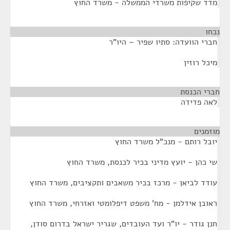
מדד שקיפות משרדי הממשלה - משרד החוץ
נכחו
¶
חברי הוועדה: סתיו שפיר – היו"ר
מיכל רוזין
חברי הכנסת
¶
לאה פדידה
מוזמנים
¶
יובל רותם - מנכ"ל משרד החוץ
שי כהן - יועץ מדיני בכיר לכנסת, משרד החוץ
עודד לביאן - מרכז בכיר משאבים ותקציבים, משרד החוץ
ראובן אידלמן - מח' משפט דיפלומטי ואזרחי, משרד החוץ
חנן גודר - יו"ר ועד העובדים, שגריר ישראל בדרום סודן,