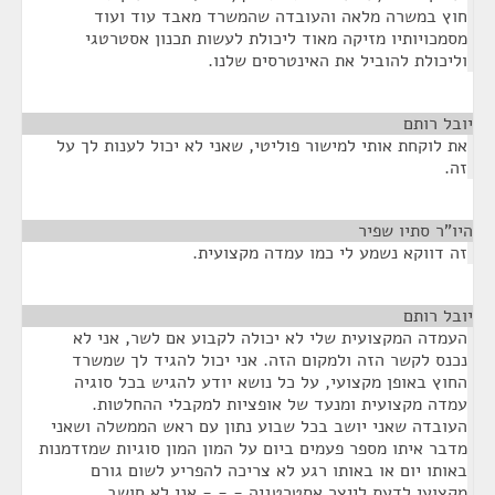
חוץ במשרה מלאה והעובדה שהמשרד מאבד עוד ועוד
מסמכויותיו מזיקה מאוד ליכולת לעשות תכנון אסטרטגי
וליכולת להוביל את האינטרסים שלנו.
יובל רותם
¶
את לוקחת אותי למישור פוליטי, שאני לא יכול לענות לך על
זה.
היו"ר סתיו שפיר
¶
זה דווקא נשמע לי כמו עמדה מקצועית.
יובל רותם
¶
העמדה המקצועית שלי לא יכולה לקבוע אם לשר, אני לא
נכנס לקשר הזה ולמקום הזה. אני יכול להגיד לך שמשרד
החוץ באופן מקצועי, על כל נושא יודע להגיש בכל סוגיה
עמדה מקצועית ומנעד של אופציות למקבלי ההחלטות.
העובדה שאני יושב בכל שבוע נתון עם ראש הממשלה ושאני
מדבר איתו מספר פעמים ביום על המון המון סוגיות שמזדמנות
באותו יום או באותו רגע לא צריכה להפריע לשום גורם
מקצועי לדעת לייצר אסטרטגיה - - - אני לא חושב