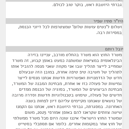
גברתי היושבת ראש, בוקר טוב לכולם.
היו"ר סתיו שפיר
¶
ושלום ל'נשים עושות שלום' שמצטרפות לכל דיוני הכנסת,
במסירות רבה.
יובל רותם
¶
משרד החוץ הוא משרד בהחלט מורכב, עניינו בזירה
הבינלאומית במציאות שמשתנה כמעט באופן קבוע, זה משרד
שמחייב לייצר תהליך שבו אני מקווה שאני מנסה להוביל אותו
לתהליך של חשיבה טיפ טיפה אחרת, במובן הזה שבעולם
חדש של הזדמנויות ואפשרויות חדשות אנחנו מנסים לייצר
גמישות של פעולה כזו או אחרת, מבחינת המבנה של המשרד,
מבחינת הביצועים של המשרד, בסוגיה של הכנסת ממדים
חדשים של פעולה, שימוש בטכנולוגיות חדשות וסדרה מרובה
של נושאים שאנחנו מקיימים עליהם דיון לפחות בשנה
האחרונה. במסגרתה, גברתי היושבת ראש, אנחנו גם הקמנו
שישה צוותים שקראנו להם באופן אמורפי 2025, משום
שמשרד החוץ הישראלי איננו שונה היום מכל משרד ממשלתי
של חוץ אחר במקומות אחרים. כלומר אם תסתכלי בסטייט