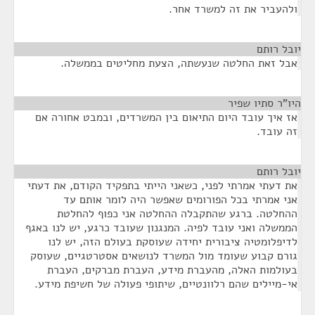
ולהעביר את זה למשרד אחר.
יובל רותם
¶
אבל זאת החלטה שנעשתה, הצעת מחליטים בממשלה.
היו"ר סתיו שפיר
¶
אז איך עובד היום התיאום בין המשרדים, ובמבט אחורה אם
זה עובד.
יובל רותם
¶
את דעתי אמרתי לפני, כשאני הייתי בתפקיד הקודם, את דעתי
אני אמרתי בכל הפורומים שאפשר היה לומר אותם עד
ההחלטה. ברגע שהתקבלה ההחלטה אני כפוף להחלטת
הממשלה ואני עובד לפיה. המנגנון שעובד כרגע, יש לנו באגף
לדיפלומטיה ציבורית יחידה שעוסקת בעולם הזה, יש לנו
גורם קבוע שעומד מול המשרד לנושאים אסטרטגיים, שעוסק
בעולמות האלה, מהעברת מידע, העברת מברקים, העברת
אי-מיילים שהם רלוונטיים, שיתופי פעולה של חשיפת מידע.