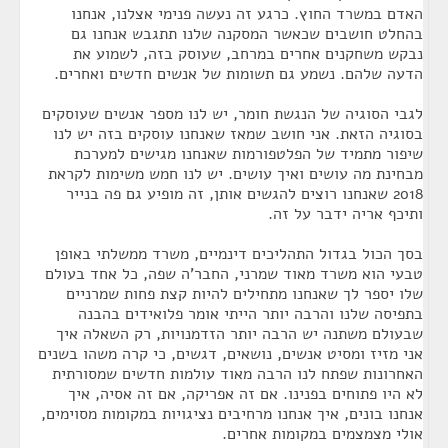
האדם במשרד החוץ. כרגע זה נעשה פנימי אצלנו, אנחנו
בהחלט חושבים שכאשר המסקנה שלנו תתגבש אנחנו גם
נבקש משחקנים אחרים במרחב, שעוסק בזה, לשמוע את
הדעה שלהם. נשמע גם תשומות של אנשים חדשים ואחרים.
לגבי הסוגיה של הנגשת חומר, יש לנו מספר אנשים שעוסקים
בסוגיה הזאת. אני חושב שמאז שאנחנו עוסקים בזה יש לנו
שיפור מתמיד של הפלטפורמות שאנחנו מגישים למערכת
מבחינת מה עושים ואיך עושים. יש לנו חמש משימות לקראת
2018 שאנחנו רוצים להגשים אותן, זה מופיע גם פה בנייר
ותיכף אריה ידבר על זה.
בסך הכול בגדול התהליכים דינמיים, משרד ממשלתי באופן
טבעי הוא משרד מאוד שמרני, החבר'ה שפה, כל אחד בעולם
שלו יספר לך שאנחנו מתחילים להיות קצת פחות שמרניים
בתפיסה שלנו והרבה יותר הייתי אומר פלואידים בהבנה
שבעולם משתנה יש הרבה יותר הזדמנויות, רק השאלה איך
אני מזיז ומסיט אנשים, נושאים, דגשים, כי קרה משהו בשנים
האחרונות שפתח לנו הרבה מאוד עולמות חדשים שמסורתית
לא היו פתוחים בפנינו. אם זה אפריקה, אם זה אסיה, איך
אנחנו בונים, איך אנחנו מרחיבים נציגויות במקומות מסוימים,
אולי מצמצמים במקומות אחרים.