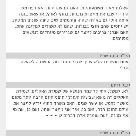
שאלות מאוד משמעותיות. האם גם שגרירות היא הפורמט
היחידי שבו את מייצרת נוכחות בחוץ לארץ, או שאת בונה
אותה אולי גם באיזה שהוא פורמטים טיפ טיפה שונים תמטית.
יש יחסים שהם חוצי גבולות, שהם לא קשורים למדינה אחת,
האם אנחנו צריכים לייצר גם שגרירים מיוחדים לנושאים
מסוימים.
היו"ר סתיו שפיר
¶
אתם חושבים שלא צריך שגרירויות? מה התשובה לשאלה
הזו?
יובל רותם
¶
לא, למשל, קחי לדוגמה הנושא של שמירת האקלים. שמירת
האקלים זה נושא שבשיח העולמי תופס היום הרבה יותר מקום
מאשר לחמש או עשר שנים. האם משרד החוץ יודע לייצר את
עולם התוכן הזה, ואם כן, איך אני מייצר אותו, ואם כן, את מי
אני ממנה. זאת אומרת אלה דברים ש - - -
היו"ר סתיו שפיר
¶