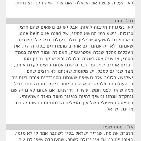
לא, העלית עכשיו את השאלה האם צריך שיהיו לנו נציגויות.
יובל רותם
¶
לא, נציגויות חייבות להיות, אבל יש גם נושאים שהם חוצי
גבולות. נושא כמו הנושא הסיני, של one belt one road,
היא הולכת להשקיע טריליון דולר בעולם חדש של מושגים
שאנחנו, לא רק אנחנו, גם אחרים מתמודדים בסוגיה הזו, איך
מעכלים מהלך שכזה אסטרטגית, האם זה אמור להיות בממד
הסיני, או שזה אסטרטגיה וכלכלה ופוליטיקה והמון המון
דברים אחרים שיש פה דברים שגם אנחנו רוצים לקדם איתם,
מצד שני גם לסכל, יש מקומות שאנחנו לא רוצים שהם
ישקיעו. כלומר אלה נושאים שאנחנו מתמודדים איתם ביום יום
כי העולם הדיפלומטי הוא הרבה יותר דינמי והרבה יותר נזיל
ממה שהיה לפני חמש, עשר ו-15 שנים. אם אנחנו לא נהיה שם
ונתקדם אנחנו נמשיך להיות בפיגור מאוד מאוד משמעותי.
התפיסה הטיפולית של איך מנצלים הזדמנויות חדשות לטובת
מדינת ישראל.
היו"ר סתיו שפיר
¶
הזכרת את סין, שגריר ישראל בסין לשעבר אמר לי לא מזמן,
באופן פומבי, אז אני יכולה לשתף, שהעובדה שאין לנו שר