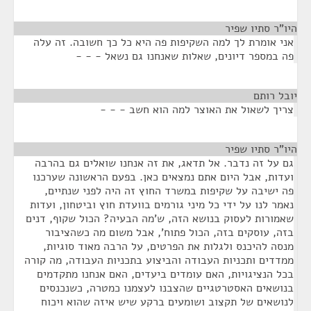
היו"ר סתיו שפיר
¶
אני אומרת לך למה השקיפות פה היא כל כך חשובה. זה עלה
פה במספר דיונים, שאלות שאנחנו גם נשאל - - -
יובל רותם
¶
צריך לשאול את האוצר למה הוא חשב - - -
היו"ר סתיו שפיר
¶
גם על זה נדבר. אל תדאג, את זה אנחנו שואלים גם בהרבה
ועדות, אבל היום אתם נמצאים כאן. בפעם הראשונה שערכנו
פה ישיבה על שקיפות במשרד החוץ זה היה לפני שנתיים,
נאמר לנו על ידי כל מיני גורמים בוועדת חוץ וביטחון, ועדות
שאמורות לעסוק בנושא הזה, ש'מה הבעיה? הכול שקוף, דנים
בזה, עוסקים בזה, הכול פתוח', אבל משום מה כשהציבור
מנסה להיכנס ולגלות את הפרטים, על הרבה מאוד סוגיות,
ממדדים ותכניות העבודה והביצוע בתכניות העבודה, מה קורה
בכל הנציגויות, האם עומדים ביעדים, האם אנחנו מתקדמים
בנושאים האסטרטגיים שהצבנו לעצמנו כמטרה, כשנכנסים
לנושאים של תקצוב ושומעים ברקע שיש איזה שהוא ויכוח