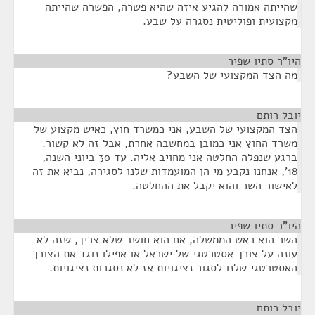
שהייתה אמורה להגיע איזה שהיא פשרה, הפשרה שהייתה
מקצועית ופוליטית נסגרה על שבע.
היו"ר סתיו שפיר
¶
מה הצד המקצועי של השבע?
יובל רותם
¶
הצד המקצועי של השבע, אני כמשרד חוץ, כאיש מקצוע של
משרד החוץ אני כמובן במחשבה אחרת, אבל זה לא קשור.
ברגע שנפלה החלטה אני מחויב אליה. עד 30 ביוני השנה,
18', אנחנו נקבע מי הן המועמדות שלנו לסגירה, נביא את זה
לאישור השר והוא יקבל את ההחלטה.
היו"ר סתיו שפיר
¶
השר הוא ראש הממשלה, אם הוא חושב שלא צריך, שזה לא
עונה על צורך אסטרטגי של ישראל או אפילו נוגד את הצורך
האסטרטגי שלנו לסגור נציגויות אז לא נסגרות נציגויות.
יובל רותם
¶