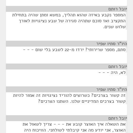
יובל רותם
¶
המספר נקבע באיזה שהוא תהליך, במשא ומתן שהיה בתחילת
התקציב ואז סוכם שתהיה סגירה של שבע נציגויות לאורך
שלוש שנים.
היו"ר סתיו שפיר
¶
סתם, מספר שרירותי? ירדו מ-22 לשבע בלי שום - - -
יובל רותם
¶
לא, היה - - -
היו"ר סתיו שפיר
¶
זה קשור בצרכים? כשרוצים להוריד נציגויות זה אמור להיות
קשור בצרכים המדיניים שלנו. השתנו הצרכים?
יובל רותם
¶
את השאלה איך האוצר קובע את - - - צריך לשאול את
האוצר, אני יודע מה אני קיבלתי לשולחני. הוויכוח היה