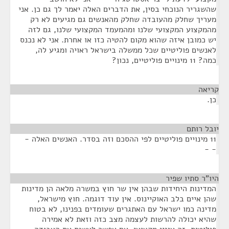
שהשגריר הנוכחי בסין, את הדברים האלה יאמר לך גם כן. אני
מעריך שחלק מהעובדה שחלק מהאנשים גם מגיעים לא רק
מהמקצוע המקצועי שלנו ומהמעמד המקצועי שלנו, גם לזה
יש כמובן איזה שהוא מקום להטיה כזו או אחרת. אני לא נכנס
לאנשים פוליטיים שכל ממשלה בישראל ראויה ומגיע לה,
כמה? 11 מינויים פוליטיים, נכון?
קריאה
¶
כן.
יובל רותם
¶
11 מינויים פוליטיים לפי ההסכם וזה בסדר. האנשים האלה -
- -
היו"ר סתיו שפיר
¶
המדינות היחידות שבהן אין שר חוץ במשרה מלאה הן מדינות
שהן איים בלב האוקיינוס. אין עוד דוגמה. חוץ מישראל,
מדינה כמו ישראל עם האתגרים שעומדים בפנינו, לא בטוח
שהיא יכולה להרשות לעצמה מצב כזה וזאת לא אמירה