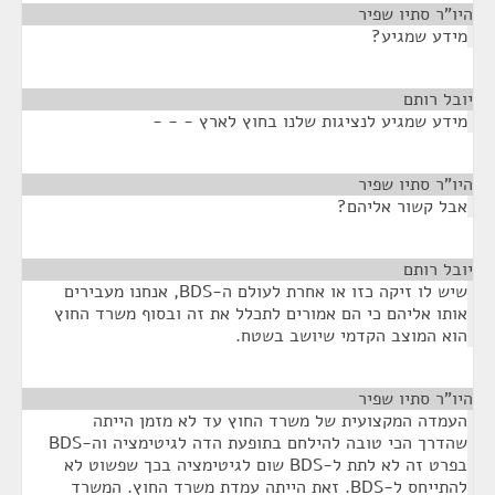
היו"ר סתיו שפיר
¶
מידע שמגיע?
יובל רותם
¶
מידע שמגיע לנציגות שלנו בחוץ לארץ - - -
היו"ר סתיו שפיר
¶
אבל קשור אליהם?
יובל רותם
¶
שיש לו זיקה כזו או אחרת לעולם ה-BDS, אנחנו מעבירים
אותו אליהם כי הם אמורים לתכלל את זה ובסוף משרד החוץ
הוא המוצב הקדמי שיושב בשטח.
היו"ר סתיו שפיר
¶
העמדה המקצועית של משרד החוץ עד לא מזמן הייתה
שהדרך הכי טובה להילחם בתופעת הדה לגיטימציה וה-BDS
בפרט זה לא לתת ל-BDS שום לגיטימציה בכך שפשוט לא
להתייחס ל-BDS. זאת הייתה עמדת משרד החוץ. המשרד