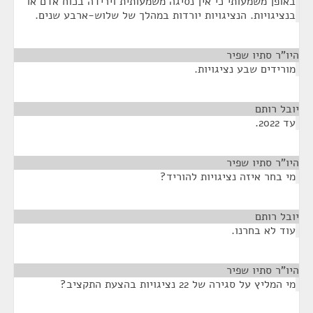
באופן משמעותי כי אין נסיגה משמעותית וירידה בכוח אדם או
בנציגויות. הנציגויות יורדות במהלך של שלוש-ארבע שנים.
היו"ר סתיו שפיר
¶
מורידים שבע נציגויות.
יובל רותם
¶
עד 2022.
היו"ר סתיו שפיר
¶
מי בחר איזה נציגויות להוריד?
יובל רותם
¶
עוד לא בחרנו.
היו"ר סתיו שפיר
¶
מי המליץ על סגירה של 22 נציגויות בהצעת התקציב?