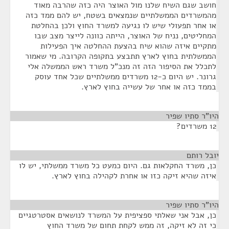
חושב שגם השיח שלנו מול האוצר היה כזה שהרבה מאוד
מהמשרדים הממשלתיים שנמצאים בשטח, יש להם ממד כזה
או אחר תפעולי שיש לו נגיעה למשרד החוץ ולכן בהחלטת
המחליטים, נניח של האוצר, הייתה כוונה לייצר מצב שבו
מתקיים איזה שהוא שיח בהצעת ההחלטה איך הפעילות
הממשלתית בחוץ לארץ תתבצע בתקופה הקרובה. מי שאמור
לתכלל את הסיפור הזה זה מנכ"ל משרד ראש הממשלה אלי
גרונר. יש היום כ-12 משרדים ממשלתיים שכל אחד עוסק
בממד כזה או אחר של עשייה בחוץ לארץ.
היו"ר סתיו שפיר
¶
12 משרדים?
יובל רותם
¶
כן, משרד החקלאות גם. היום כמעט כל משרד ממשלתי, יש לו
איזה שהיא זיקה כזו או אחרת לקהילה בחוץ לארץ.
היו"ר סתיו שפיר
¶
כן, אבל אני שאלתי ספציפית על המשרד לנושאים אסטרטגיים
כי זה לא זיקה, זה ממש לקחת תחום של משרד החוץ