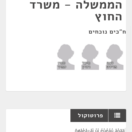
הממשלה - משרד
החוץ
ח"כים נוכחים
לאה
מיכל
סתיו
פדידה
רוזין
שפיר
פרוטוקול
¶
ôøåèå÷åì ùì éùéáú åòãä