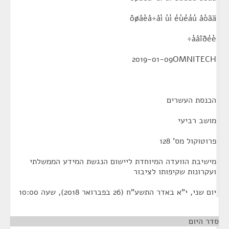
ôøåèå÷åì ùì éùéáú åòãä
àåîðéè÷
2019-01-09OMNITECH
הכנסת העשרים
מושב רביעי
פרוטוקול מס' 128
מישיבת הוועדה המיוחדת ליישום הנגשת המידע הממשלתי
ועקרונות שקיפותו לציבור
יום שני, י"א באדר התשע"ח (26 בפברואר 2018), שעה 10:00
סדר היום