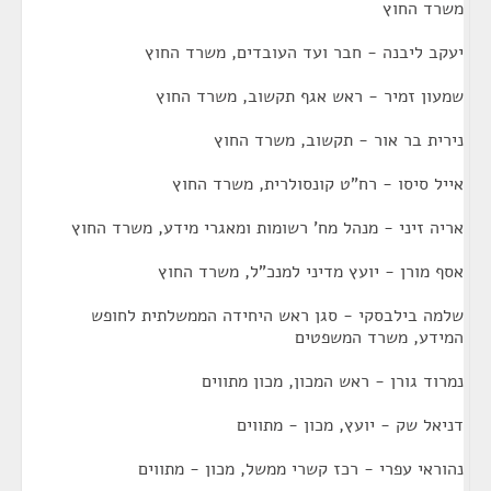
משרד החוץ
יעקב ליבנה - חבר ועד העובדים, משרד החוץ
שמעון זמיר - ראש אגף תקשוב, משרד החוץ
נירית בר אור - תקשוב, משרד החוץ
אייל סיסו - רח"ט קונסולרית, משרד החוץ
אריה זיני - מנהל מח' רשומות ומאגרי מידע, משרד החוץ
אסף מורן - יועץ מדיני למנכ"ל, משרד החוץ
שלמה בילבסקי - סגן ראש היחידה הממשלתית לחופש
המידע, משרד המשפטים
נמרוד גורן - ראש המכון, מכון מתווים
דניאל שק - יועץ, מכון - מתווים
נהוראי עפרי - רכז קשרי ממשל, מכון - מתווים