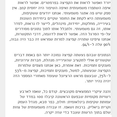
יורד ואפשר לראות את הקפיצה בפרמטרים. אפשר לראות
איפה השתפרו משמעותית ואיפה השיפור היה יחסית קטן. אין
ספק שיש פה אתגר משמעותי. אנחנו יודעים ששקיפות,
משמעותה היא לקחת את החומר שקיים ביחידות השונות
בעירייה, מחלקות, יחידות, מינהלים, לייצר לו נראות, לסדר
אותו, זה גם משמעותי. ולתכלל אותו לתוך נתונים מסודרים
על-פי הסרגל הזה. אפשר לראות לדוגמה, דרכי התקשרות,
אנחנו ציפינו שתהיה קפיצה למרות שמראש זה כבר היה גבוה,
90% עלה ל-94%.
הנתונים שבהם נעשתה קפיצה נמוכה יותר הם באמת דברים
שקשורים אולי לתקציב שהעירייה מנהלת, חברות עירוניות,
מענקים ותמיכות. זאת אומרת, כאן אנחנו מצפים שלמרות
הקפיצה שנעשתה, למשל, מענקים ותמיכות, קפיצה מ-53%
ל-75%, שבעצם מראש הרציונל שעומד מאחורי המספר הזה
יהיה נהיר יותר.
והנה עיקרי הממצאים מקובצים. קודם כל, שאפו לארבע
רשויות מקומיות שבפעם הראשונה קיבלו 100 במדד של
עמותת שקיפות בינלאומית: חולון, כפר סבא, מגדל העמק
וקרית ביאליק. ברכות ושאפו. זו עבודה משמעותית של צוות
שלם בתוך הרשות שעבד כדי שזה יקרה.