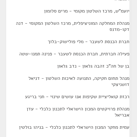
יועמ"ש, מרכז השלטון מקומי - מרים סלומון
מנהלת המחלקה המוניציפלית, מרכז השלטון המקומי - דנה
דקו-מדנס
חברת הכנסת לשעבר - מלי פולישוק-בלוך
פעילה חברתית, חברת הכנסת לשעבר - פנינה תמנו-שטה
בן של חה"כ זהבה גלאון - נדב גלאון
מנהל תחום חקיקה, התנועה לאיכות השלטון - דניאל
דושניצקי
רכזת קואליציית שקיפות אנו עושים שינוי - חני בריגע
מנהלת פרויקטים המכון הישראלי לתכנון כלכלי - עדן
אבריאל
עמית מחקר המכון הישראלי לתכנון כלכלי - בניהו בולטין