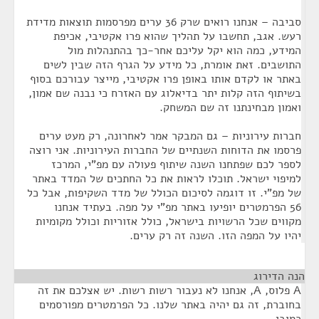
סביבה – אנחנו רואים שרק 36 ערים מפרסמות תוצאות מדידת
רעש. אגב, תחשבו על תהליך שהוא פרו אקטיבי, אכיפת
המידע, כמה הוא יקל עליכם אחר-כך בהתנהלות מול
התושבים. זאת אומרת, כל מידע על הגרף הזה שבין לשים
באתר או לקדם אותו באופן פרו אקטיבי, מייצר עבורכם בסוף
בשיתוף הזה קלות יתר בדיאלוג עם האזרח כי נבנה שם אמון,
ואמון מבחינתנו זה שם המשחק.
חברות עירוניות – גם המבקר אמר לאחרונה, רק מעט ערים
פרסמו את הדוחות השנתיים של החברות העירוניות. אני רוצה
לספר לכם שפתחנו השנה שיתוף פעולה עם מפ"י, המרכז
למיפוי ישראל. תוכלו לראות את כל החתכים של המדד באתר
של מפ"י. זו דוגמה לסיכום הכולל של מדד השקיפות, אבל כל
56 הפרמטרים יופיעו באתר מפ"י על מפה. בעתיד אנחנו
מקווים שכל הרשויות בישראל, כולל אזוריות וכולל מקומיות
יהיו על המפה הזו. השנה זה רק ערים.
הנה הדירוג
¶
A פלוס, A, אנחנו לא נעבור רשות רשות. יש אצלכם את זה
בחוברת, זה גם יהיה באתר שלנו. כל הפרמטרים מפורסמים