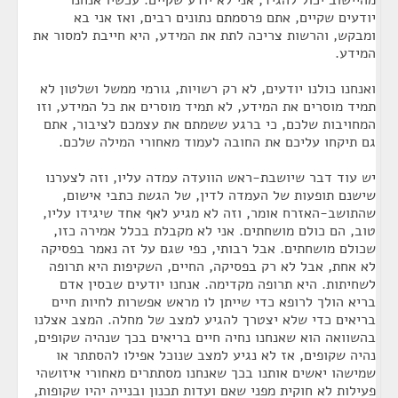
מהיישוב יכול להגיד, אני לא יודע שקיים. עכשיו אנחנו
יודעים שקיים, אתם פרסמתם נתונים רבים, ואז אני בא
ומבקש, והרשות צריכה לתת את המידע, היא חייבת למסור את
המידע.
ואנחנו כולנו יודעים, לא רק רשויות, גורמי ממשל ושלטון לא
תמיד מוסרים את המידע, לא תמיד מוסרים את כל המידע, וזו
המחויבות שלכם, כי ברגע ששמתם את עצמכם לציבור, אתם
גם תיקחו עליכם את החובה לעמוד מאחורי המילה שלכם.
יש עוד דבר שיושבת-ראש הוועדה עמדה עליו, וזה לצערנו
שישנם תופעות של העמדה לדין, של הגשת כתבי אישום,
שהתושב-האזרח אומר, וזה לא מגיע לאף אחד שיגידו עליו,
טוב, הם כולם מושחתים. אני לא מקבלת בכלל אמירה כזו,
שכולם מושחתים. אבל רבותי, כפי שגם על זה נאמר בפסיקה
לא אחת, אבל לא רק בפסיקה, החיים, השקיפות היא תרופה
לשחיתות. היא תרופה מקדימה. אנחנו יודעים שבסין אדם
בריא הולך לרופא כדי שייתן לו מראש אפשרות לחיות חיים
בריאים כדי שלא יצטרך להגיע למצב של מחלה. המצב אצלנו
בהשוואה הוא שאנחנו נחיה חיים בריאים בכך שנהיה שקופים,
נהיה שקופים, אז לא נגיע למצב שנוכל אפילו להסתתר או
שמישהו יאשים אותנו בכך שאנחנו מסתתרים מאחורי איזושהי
פעילות לא חוקית מפני שאם ועדות תכנון ובנייה יהיו שקופות,