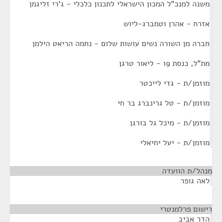
משנה למנכ"ל המכון הישראלי לתכנון כלכלי - ג'רי זליגמן
אזרח - אהרן וטמברג-ליוש
חברה מן השורה נשים עושות שלום - נחמה הריאט הילמן
מת"ל, כנסת 19 - ליאור טרגן
מוזמן/ת - גדי לייכטר
מוזמן/ת - טל גרינברג בר חי
מוזמן/ת - מיכל גל בורגן
מוזמן/ת - יעל יחיאלי
מנהל/ת הוועדה
¶
לאה גופר
רישום פרלמנטרי
¶
הדר אביב