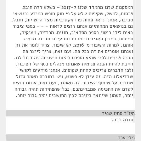
המסקנות שלנו מהמדד שלנו ל-2017 – כשלא חלה חובת
פרסום, למשל, שקיפות שלא על פי חוק חופש המידע ובנושאי
סביבה, אנחנו נראה פחות פרו אקטיביות מצד הרשויות, וחבל.
גם בנושאים המהותיים אנחנו רוצים לראות - - - כספי ציבור
באים לידי ביטוי בספר התקציב, חוזים, מכרזים, מענקים,
תמיכות, כמובן תאגידים כמו חברות עירוניות. זה מדאיג
אותנו, למרות השיפור מ-2016. יש שיפור, צריך לומר את זה
ואנחנו אומרים את זה בכל פה. ועם זאת, צריך לייצר פה
הבנה פנימית לפני שהיא הופכת להיות חיצונית. זה ברור לנו.
חייבת להיות הבנה פנימית שאנחנו מנהלים כסף של הציבור,
ולכן הדברים צריכים להיות שקופים. אנחנו מודעים לקושי
שבדיאלוג הזה. זה עידן לא פשוט, ויש בחוברת מאמר גדול
שמדבר על שיתוף הציבור. זה מאתגר, ועם זאת, אנחנו רוצים
לקדם את התפיסה שמבחינתכם, ככל שהפתיחות תהיה גבוהה
יותר, האמון שייווצר ביניכם לבין התושבים יהיה גבוה יותר.
היו"ר סתיו שפיר
¶
תודה רבה.
נילי ארד
¶