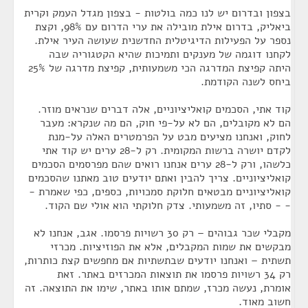
בצפון ובדרום יש לנו כמה בולטות - בצפון מגדל העמק וקרית
ביאליק, בדרום אילת מובילה את ערי הדרום עם 98%, וקצת
נספר על הפעילות הדיגיטלית החדשנית שעושה העיר אילת.
לקחנו דוגמה של מענקים ותמיכות שהיא הקטגוריה שבה
היתה קפיצת המדרגה הכי משמעותית, קפיצת מדרגה של 25%
ביחס לשנה הקודמת.
קוד אתי, הסכמים קואליציוניים, אלה דברים שנראים מוזר.
הם לא מקובלים, הם לא על-פי חוק, הם מה שנקרא: מעבר
לחוק, ואנחנו מציעים מבט על הפרמטרים האלה על-מנת
לקדם יושרה ברשות המקומית. רק ל-28 ערים יש קוד אתי
כלשהו, ורק ל-28 ערים אנחנו רואים שהם מפרסמים הסכמים
קואליציוניים. צריך להבין ואתם יודעים טוב מאתנו שהסכמים
קואליציוניים מבטאים חלוקת סמכויות, כספים, כפי שאמרת -
- - סתיו, זה משמעותי. צדק חלוקתי הוא אולי שם הקוד.
מקבלי שכר גבוהים – רק 30 רשויות פרסמו. אגב, אנחנו לא
מבקשים את שמות המקבלים, אלא את הפוזיציות. מכרזי
תשתית – ואנחנו יודעים שבתשתיות אם מחפשים קצת כותרות,
רק 34 רשויות פרסמו את תוצאות המכרזים באתר. זאת
אומרת, נעשה מכרז, שמתם אותו באתר, שימו את התוצאה. זה
חשוב מאוד.