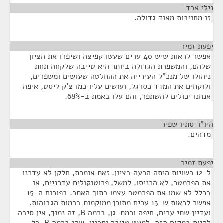
נילי ארד
¶
זו מחויבות מאוד גדולה.
יפעת זמיר
¶
אפשר לראות שיש 40 ערים שעשו קפיצה ושיפרו את הציון
שלהם, והמשפרת הגדולה ביותר היא טייבה שלקחה תחת
ניהולו של מנכ"ל העירייה את ההחלטה שעושים ומשפרים,
ולוקחים את המדד כסרגל, ועושים עליו כמו צ'ק ליסט, איפה
אנחנו יכולים להשתפר, והם עלו באמת ב-68%.
היו"ר סתיו שפיר
¶
מדהים.
יפעת זמיר
¶
ל-12 רשויות היתה הרעה בציון. זאת אומרת, חלקן לא עדכנו
את הפרמטר, לא הכניסו, למשל, פרוטוקולים עדכניים, או
בכלל לא שמו את הפרמטר עצמו בתוך האתר. בפורום ה-15
אפשר לראות ש-13 ערים מתוכן ממוקמות ברמות הגבוהות.
ועדיין שתי ערים, חיפה ורמת-גן, ברמה B, זה נמוך, אין סיבה
להיות במקום הזה. למעט טייבה וסכנין, שהן ברמה B, כל