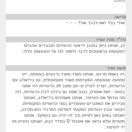
כמובן.
קריאה
¶
אולי בכל זאת לברך את? - - -
היו"ר סתיו שפיר
¶
כן, אנחנו ניתן כמובן לראשי הרשויות הנכבדים שהגיעו
למקומות הראשונים לדבר ולספר לנו על התוצאות הללו.
יפעת זמיר
¶
זה באמת מרגש. אנחנו מאוד מאוד נרגשים בעמותה, יש
תחושה שנעשתה התקדמות מאוד משמעותית, גם בדיאלוג עם
הרשויות, וצריך לציין ש-50 מתוך 76 הרשויות היו אתנו
בקשר. זאת אומרת, נבנה אמון גם בינינו לבין הרשויות, וזה
מה שדחף את השיפור. אנחנו מאמינים בדיאלוג, ואנחנו
מכירים את האתגרים שעומדים בפני הרשויות המקומיות.
הקשר שבין השלטון המקומי לשלטון המרכזי הוא מורכב,
ואנחנו באים כאן לסיוע וכך זה יהיה גם בהמשך. אנחנו
מקווים שלא נראה את אשכול D במדד הבא, ואנחנו נושיט פה
יד לשיפור.