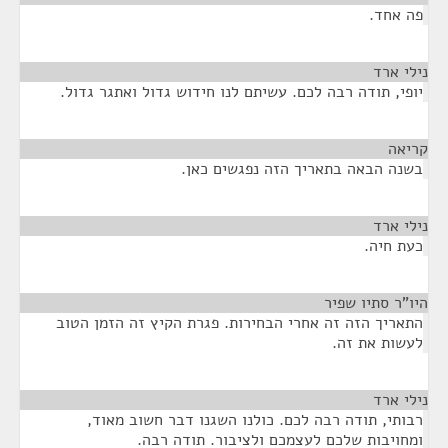
פה אחד.
נילי ארד
¶
יופי, תודה רבה לכם. עשיתם לנו חידוש גדול ואתגר גדול.
קריאה
¶
בשנה הבאה בתאריך הזה נפגשים כאן.
נילי ארד
¶
כעת חיה.
היו"ר סתיו שפיר
¶
התאריך הזה זה אחרי הבחירות. פגרת הקיץ זה הזמן הטוב
לעשות את זה.
נילי ארד
¶
רבותי, תודה רבה לכם. כולנו השגנו דבר חשוב מאוד,
ומחויבות שלכם לעצמכם ולציבור. תודה רבה.