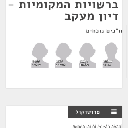
ברשויות המקומיות -
דיון מעקב
ח"כים נוכחים
זהבה
לאה
סתיו
אחמד
גלאון
פדידה
שפיר
טיבי
פרוטוקול
¶
ôøåèå÷åì ùì éùéáú åòãä