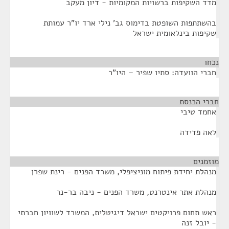
מדד השקיפות ברשויות המקומיות - דיון מעקב
בהשתתפות השופטת בדימוס גב' נילי ארד יו"ר עמותת
שקיפות בינלאומית ישראל
נכחו
¶
חברי הוועדה: סתיו שפיר – היו"ר
חברי הכנסת
¶
אחמד טיבי
לאה פדידה
מוזמנים
¶
מנהלת יחידת פיתוח מוניציפלי, משרד הפנים - רינת שפרן
מנהלת אתר אינטרנט, משרד הפנים - ניבה בר-נר
ראש תחום פרויקטים ישראל דיגיטלית, המשרד לשוויון חברתי
- יובל זנה