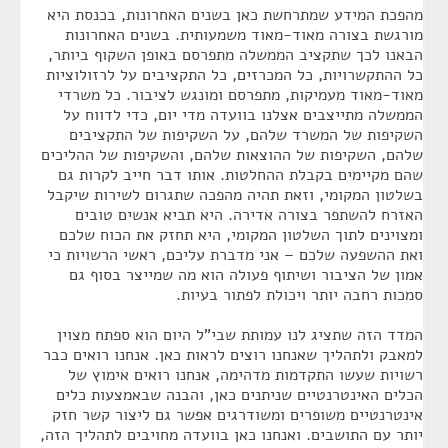
מהפכת המידע שמתרחשת כאן בשנים האחרונות, בכנסת היא
מורגשת בצורה מאוד-מאוד משמעותית. בשנים האחרונות
הבאנו לכך שתקציב הממשלה מתפרסם באופן השקוף ביותר,
כל ההתקשרויות, כל המכרזים, כל התקציבים על לרזולוציות
מאוד-מאוד מעמיקות, מתפרסם ומונגש לציבור. כל משרדי
הממשלה מתייצבים אצלנו בוועדה מדי יום, כדי לדווח על
השקיפות של המשרד שלהם, על השקיפות של התקציבים
שלהם, השקיפות של ההוצאות שלהם, והשקיפות של ההליכים
שהם מקיימים בקבלת ההחלטות. אותו דבר חייב לקרות גם
בשלטון המקומי, וזאת תהיה מהפכה שתגרום לשירות שיקבל
האזרח להשתפר בצורה אדירה. היא תביא אנשים טובים
ומצוינים לתוך השלטון המקומי, היא תחזק את הכוח שלכם
ואת ההשפעה שלכם – אני מדברת עליכם, ראשי הרשויות כי
אמון של הציבור ושיתוף פעולה הוא מה שמייצר בסוף גם
סמכות רחבה יותר ויכולת לפתור בעיות.
המדד הזה שתציג לנו עמותת שבי"ל היום הוא ספתח מצוין
למאבק ולתהליך שאנחנו רוצים לראות כאן. אנחנו רואים כבר
רשויות שעשו התקדמות מדהימה, אנחנו רואים אימוץ של
הכלים האינטרנטיים שניתנים כאן, והבנה שבאמצעות כלים
אינטרנטיים משופרים ומשודרגים אפשר גם ליצור קשר חזק
יותר עם התושבים. ואנחנו כאן בוועדה מחויבים לתהליך הזה,