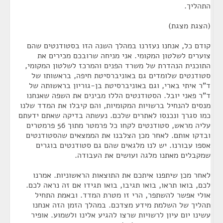
התהליך.
(הצגת מצגת)
קודם כל, אנחנו נעזרנו במהלך השנה הזו בסטודנטים שהם
צוערים לשלטון המקומי. אני מניחה שרובכם מכירים את
התוכנית הנהדרת של משרד הפנים והמרכז לשלטון המקומי,
סטודנטים שלומדים גם באוניברסיטת חיפה, בראשותו של
ד"ר איתי בארי, וגם באוניברסיטת בן-גוריון בראשותה של
ד"ר פאני יובל. הסטודנטים הללו מבינים את השפה שאנחנו
מנסים להנחיל ברשויות המקומיות, והם קיבלו את המדד שלנו
כמו סגרך ונכנסו לאתרים שלכם. נעשתה בדיקה שאתם ידעתם
עליה מראש, סטודנטים לקחו כל פרמטר מתוך 56 פרמטרים
ובדקו אותם. לאחר מכן הצלבנו את הממצאים שהסטודנטים
אספו עבורנו. יש לנו מלגאים שהם גם סטודנטים בוגרים
שמקבלים מאתנו מלגה ועושים את העבודה.
לאחר מכן שיתפנו איתכם את התוצאות הראשוניות. אמרנו
לכם, בואו תראו, בואו תגיבו, בואו תגידו אם זה נראה לכם.
אולי אפשר להשתפר, הרי זו מטרת המדד. ובאמת התחיל
תהליך של השלמת מידע מצדכם. במהלך הזמן הזה אנחנו
עשינו יום עיון לרשויות שרצו להגיע אלינו ולשמוע. אופיר