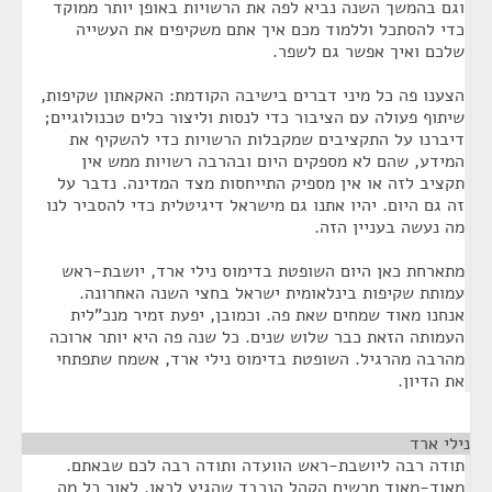
וגם בהמשך השנה נביא לפה את הרשויות באופן יותר ממוקד
כדי להסתכל וללמוד מכם איך אתם משקיפים את העשייה
שלכם ואיך אפשר גם לשפר.
הצענו פה כל מיני דברים בישיבה הקודמת: האקאתון שקיפות,
שיתוף פעולה עם הציבור כדי לנסות וליצור כלים טכנולוגיים;
דיברנו על התקציבים שמקבלות הרשויות כדי להשקיף את
המידע, שהם לא מספקים היום ובהרבה רשויות ממש אין
תקציב לזה או אין מספיק התייחסות מצד המדינה. נדבר על
זה גם היום. יהיו אתנו גם מישראל דיגיטלית כדי להסביר לנו
מה נעשה בעניין הזה.
מתארחת כאן היום השופטת בדימוס נילי ארד, יושבת-ראש
עמותת שקיפות בינלאומית ישראל בחצי השנה האחרונה.
אנחנו מאוד שמחים שאת פה. וכמובן, יפעת זמיר מנכ"לית
העמותה הזאת כבר שלוש שנים. כל שנה פה היא יותר ארוכה
מהרבה מהרגיל. השופטת בדימוס נילי ארד, אשמח שתפתחי
את הדיון.
נילי ארד
¶
תודה רבה ליושבת-ראש הוועדה ותודה רבה לכם שבאתם.
מאוד-מאוד מרשים הקהל הנכבד שהגיע לכאן. לאור כל מה