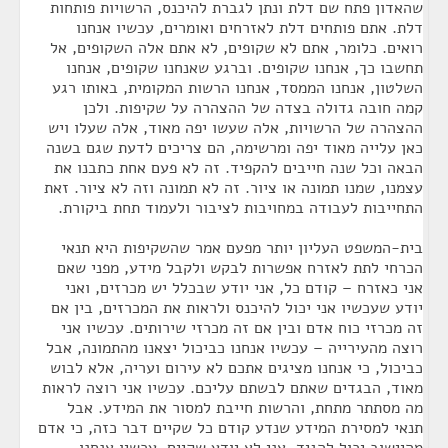
שהאדון פתח שם דלת ונתן לגברת להיכנס, הרשויות פותחות
דלת. אתם פותחים דלת לאזרחים ואומרים, עכשיו אנחנו
רואים. כלומר, אתם לא שקופים, לא אתם אלה השקופים, אל
תחשבו כך, אנחנו שקופים. וברגע שאנחנו שקופים, אנחנו
השלטון, אנחנו הממסד, אנחנו הרשות המקומית, באותו רגע
קמה חובה גדולה בצדה של ההצהרה על שקיפות. ולכן
ההצהרה של הרשויות, אלה שעשו יפה מאוד, אלה שעלו ויש
כאן עלייה מאוד יפה ומרשימה, הם צריכים לדעת שגם בשנה
הבאה וכל שנה חייבים להקפיד. זה לא פעם אחת כתבנו את
עצמנו, שמנו תמונה או ציור. זה לא תמונה וזה לא ציור. זאת
התחייבות לעבודה במחויבות לציבור ולעמוד תחת ביקורת.
בית-המשפט העליון יותר מפעם אמר שהשקיפות היא תנאי
הכרחי לתת לאזרח אפשרות לבקש ולקבל מידע, מפני שאם
אני כאזרח – קודם כל, אני יודע שבכלל יש מכרזים, ואני
יודע שעכשיו אני יכול להיכנס ולראות את המכרזים, בין אם
זה מכרזי כוח אדם ובין אם זה מכרזי שירותים. עכשיו אני
רוצה מהעירייה – עכשיו אנחנו כביכול יצאנו מהתמונה, אבל
כביכול, כי אנחנו מציגים אתכם לא עירום ועריה, אלא לבוש
מאוד, הבגדים שאתם לבשתם עליכם. עכשיו אני רוצה לראות
מה מסתתר מתחת, והרשות חייבת למסור את המידע. אבל
תנאי למסירת המידע שנדע קודם כל שקיים דבר כזה, כי אדם