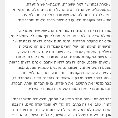
שאמרת ובהמשך למה שאמרת, יושבת-ראש הוועדה,
כשמתסכלים על המדד הזה או על התוצרים שלו, מה שהייתי
רוצה להגיד בתחילה הוא שאנחנו יכולים לומר, לא עוד
התושבים שקופים ולא עוד אנשים בלתי נראים וחסרי קול.
אחד הדברים הנוהגים במקומותינו הוא שאנשים אומרים,
ממילא אף אחד לא רואה אותי, ממילא אף אחד לא שומע אותי,
אז אלה למעלה החליטו. והנה היום אנחנו רואים בנכונות של
הרשויות המקומיות, של הערים שנמדדו כאן והן מובילות
בשלטון המקומי, שנוצרה איזושהי מודעות לפתיחת שער,
שהרשות המקומית אומרת, הנה, אנחנו רואים אתכם, אנחנו
שומעים אתכם, אנחנו רוצים לראות אתכם, אנחנו רוצים לראות
אתכם רואים אותנו, ואנחנו גם מוכנים לשמוע אתכם, מפני
שעצם זה שרשות מקומית – והכוונה כמובן גם לעיריות –
שמה באתר שלה מידע שאפשר גם להיכנס אליו ולהסתכל בו,
כבר מזמין את התושב, את האזרח, בואו תבדקו אותי, תבקרו,
תבדקו ותבדקו את המהות שעומדת מאחורי המידע.
ככל שאתם שמים יותר מידע על המסך, ולכאורה מישהו יכול
לומר, טוב, אז זה כתוב, זה עוד לא אומר שזה קיים. זה נכון.
המדד שלנו לא בא לומר שכל השירותים שכתובים באתר הם
אכן מבוצעים בפועל הלכה למעשה, אבל זה השלב הבא. כפי