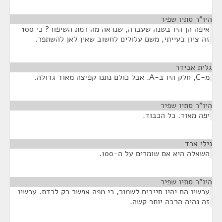
היו"ר סתיו שפיר
¶
איפה הן היו בשנה שעברה, שנראה מה רמת השיפור? כי 100
זה ציון בעייתי, משם עלולים לחשוב שאין לאן להשתפר.
גלית אבידר
¶
מ-C, חלק היו ב-A. אבל כולם נתנו קפיצה מאוד גדולה.
היו"ר סתיו שפיר
¶
יפה מאוד. כל הכבוד.
נילי ארד
¶
השאלה היא אם שומרים על ה-100.
היו"ר סתיו שפיר
¶
עכשיו הם יהיו חייבים לשמור, כי מפה אפשר רק לרדת. עכשיו
זה נהיה הרבה יותר קשה.