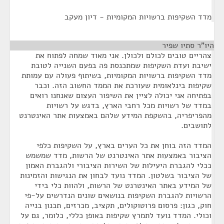
מדד השקיפות ברשויות המקומיות - דיון מעקב
היו"ר סתיו שפיר
¶
צהריים טובים לכולם ולכולן. אני מאוד שמחה לפתוח את
ישיבת ועדת השקיפות שמתכנסת פה בפעם השנייה לטובת
מדד השקיפות ברשויות המקומיות, בשיתוף פעולה עם עמותת
שקיפות בינלאומית שעורכת את הממד החשוב הזה. וכבר
בפתיחה אני יכולה לציין את השיפור העצום שאנחנו רואים
במדד של רשויות מכל רחבי הארץ, בדגש על רשויות
מהפריפריה, בהשקפת המידע שלהם באמצעות אתר האינטרנט
לתושבים.
המדד הזה בוחן את כל הערים בארץ, על השקיפות כלפי
הציבור באמצעות אתר האינטרנט של הרשות, מדד שמשמש
ככלי להגברת היעילות של השירות הציבורי ולהגברת האמון
של הציבור בשלטון. המדד נועד לבחון את הנגישות והזמינות
של המידע באתר האינטרנט של הרשות, ולהוות כלי בידי
הרשויות להגברת השקיפות בנושאים שונים הנדרשים על-פי
חוק, כגון: פרסום פרוטוקולים, תקציב, מכרזים, תכנון בנייה
וכולי. המדד נועד לתמרץ שקיפות באופן כללי, כלומר, גם על