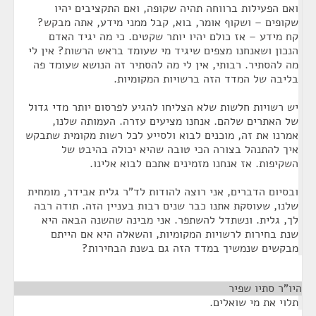
ואם הפעילות ברווחה תהיה שקופה, ואם התקציבים יהיו
שקופים – ושקוף אומר, בוא, קבל ממני מידע, אתה מבקש?
קח מידע – אז כולם יהיו יותר שקטים. כי מה יגיד האדם
הנכון ושאנחנו מצפים שיגיד מי שעומד בראש הרשות? אין לי
מה להסתיר. רבותי, אין לי מה להסתיר זה הנושא שעומד פה
בליבה של המדד הזה ברשויות המקומיות.
יש רשויות חלשות שלא הצליחו להגיע לפרסום יותר מדי גדול
של האתרים שלהם. אנחנו מציעים עזרה. העמותה שלנו,
אמרנו את זה, מוכנים לבוא ולסייע לכל רשות מקומית שתבקש
איך להתנהל בצורה הכי טובה שהיא יכולה בהיבט של
השקיפות. אז אנחנו מזמינים אתכם לבוא אלינו.
ובסיום הדברים, אני רוצה להודות לד"ר גלית אבידר, מומחית
שלנו, שעוסקת אתנו כבר שנים רבות בעניין הזה. תודה רבה
לך, גלית. ונשתדל להשתפר. אני מבינה שהשנה הבאה היא
שנת בחירות לרשויות המקומיות, והשאלה היא אם הייתם
מבקשים שנמשיך במדד הזה גם בשנת הבחירות?
היו"ר סתיו שפיר
¶
תלוי את מי שואלים.