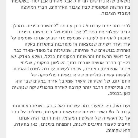
נושאים שלא נדרשים לפי חוק אבל מהווים אבן יסוד בשקיפות
בין הרשות המקומית לבין ציבור האזרחים, חברי המועצה
ועובדי הציבור.
לפני כמה ימים ערכנו פה דיון עם מנכ"ל משרד הפנים. במהלך
הדיון שאלתי את המנכ"ל איך בסופו של דבר משרד הפנים
מתכוון להתייחס לעובדה שכמעט מדי שבוע אנחנו שומעים על
עוד ועוד רשויות שנמצאות או מעורבות בחקירות כאלה
ואחרות בנושאים של שחיתות, שמטילות צל מאוד-מאוד כבד
על ראשי הרשויות והרשויות המקומיות בכלל, ושלא בצדק. יש
כל-כך הרבה אנשים טובים בתוך השלטון המקומי, שליחי
ציבור אמיתיים, רציניים, שבאו לעשות עבודה לטובת האזרח
ולעשות עשייה פוליטית שהיא באמת הפוליטיקה של
היום-יום, של השירות הישיר שמקבל אזרח במקום שבו הוא
חי, פוליטיקה הרבה יותר קרובה לאזרח מהפוליטיקה שנעשית
כאן בכנסת.
ועם זאת, ויש לצערי כמה עשרות כאלה, רק בשנים האחרונות
קרוב ל-60 ראשי רשויות שנמצאים בחקירות, מטילים צל כבד
על כל העשייה של השלטון המקומי. ואת הדבר הזה אנחנו
חייבים לעצור וחייבים לשנות, והמפתח בעינינו, כאן בוועדה,
הוא שקיפות.