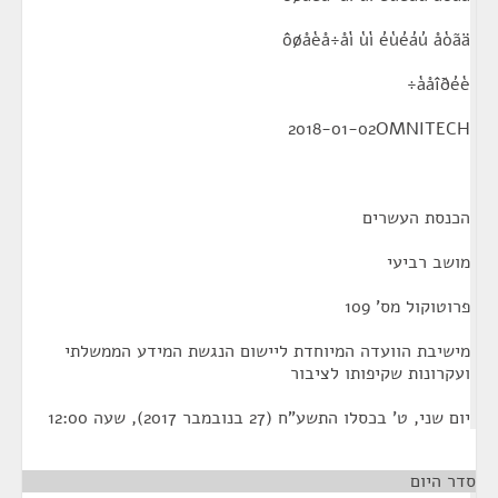
ôøåèå÷åì ùì éùéáú åòãä
àåîðéè÷
2018-01-02OMNITECH
הכנסת העשרים
מושב רביעי
פרוטוקול מס' 109
מישיבת הוועדה המיוחדת ליישום הנגשת המידע הממשלתי
ועקרונות שקיפותו לציבור
יום שני, ט' בכסלו התשע"ח (27 בנובמבר 2017), שעה 12:00
סדר היום