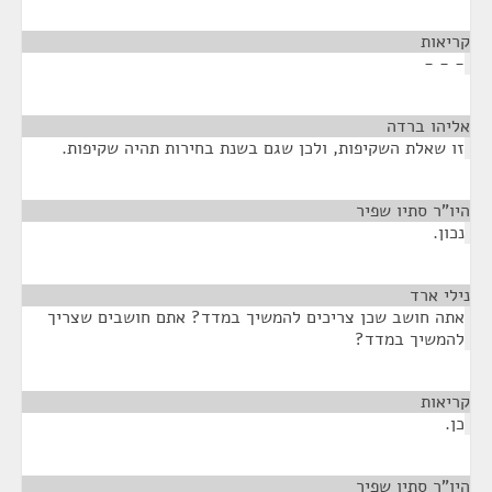
קריאות
¶
- - -
אליהו ברדה
¶
זו שאלת השקיפות, ולכן שגם בשנת בחירות תהיה שקיפות.
היו"ר סתיו שפיר
¶
נכון.
נילי ארד
¶
אתה חושב שכן צריכים להמשיך במדד? אתם חושבים שצריך
להמשיך במדד?
קריאות
¶
כן.
היו"ר סתיו שפיר
¶