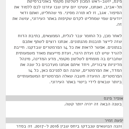
פינס, יושב-ראש המכון לשלטון מקומי באוניברסיטת
תל-אביב, ואנחנו, עשינו יום עיון שבו עזרנו לכם ללמוד את
הסיפור. אגב, זו לא תורה מסיני. מי שהחליט, ואתם ודאי
יודעים שמי שמחליט לקדם שקיפות באתר העירוני, עושה את
זה.
לאחר מכן, כל החומר עבר לגלית, הממצאים, כתיבת הדוח
שזה לייצר תובנות מהנתונים. אנחנו רוצים לשתף אתכם
בנתונים. אפשר לראות את כל 14 הפרמטרים שבדקנו. חייבת
להגיד שיש לנו ועדת היגוי, ועדת מייעצת מאוד משמעותית
שחברים בה מומחים לשלטון מקומי, מדע המדינה, מינהל
מדיניות ציבורית, ויחד איתם אנחנו מעדכנים כל שנה את
המדד, את הפרמטרים, שהנה הם לפניכם כאן, כל 14
הפרמטרים. הוועדה חשבה שאלה הפרמטרים המשמעותיים
ביותר שבאים לידי ביטוי באתר העירוני.
אופיר פינס
¶
בשנה הבאה זה יהיה יותר קשה.
יפעת זמיר
¶
והנה הנושאים שנבדקו ביחס שבין 2016 ל-2017. זה בסדר