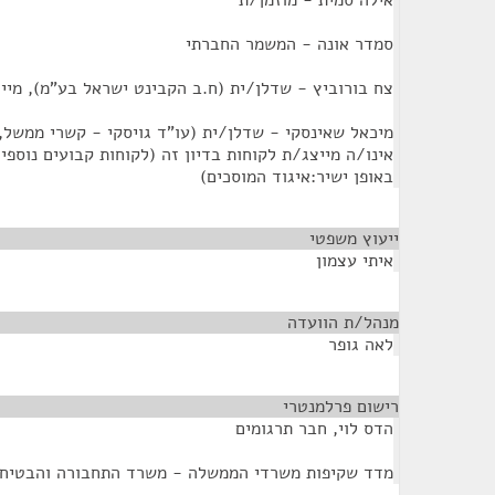
אילה סמית - מוזמן/ת
סמדר אונה - המשמר החברתי
צח בורוביץ - שדלן/ית (ח.ב הקבינט ישראל בע"מ), מייצ
מיכאל שאינסקי - שדלן/ית (עו"ד גויסקי - קשרי ממשל, 
אינו/ה מייצג/ת לקוחות בדיון זה (לקוחות קבועים נוספי
באופן ישיר:איגוד המוסכים)
ייעוץ משפטי
¶
איתי עצמון
מנהל/ת הוועדה
¶
לאה גופר
רישום פרלמנטרי
¶
הדס לוי, חבר תרגומים
מדד שקיפות משרדי הממשלה - משרד התחבורה והבטיחו