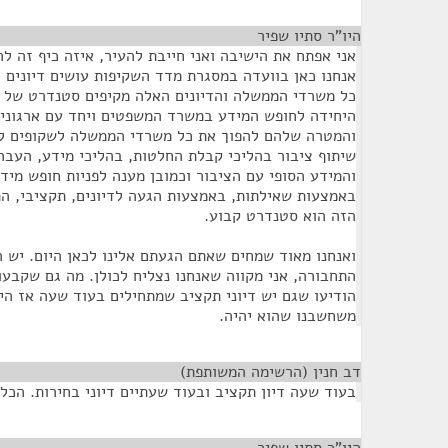
היו"ר סתיו שפיר
¶
אני אפתח את הישיבה ואני חייבת להעיר, איזה כיף זה ל
אנחנו כאן בוועדה במסגרת מדד השקיפות עושים דיונים 
כל משרדי הממשלה והדיונים האלה מקיפים סטנדרט של 
היחידה לחופש המידע במשרד המשפטים ויחד עם ארגוני
שיתוף ציבור בהליכי קבלת החלטות, בהליכי מידע, העבר
והמידע הסופי עם הציבור וכמובן מענה לפניות חופש מידע
באמצעות שאילתות, באמצעות הגעה לדיונים, תקציבי, התק
הזה הוא סטנדרט קבוע.
ואנחנו מאוד שמחים שאתם הגעתם אלינו לכאן היום. יש 
התחבורה, אני מקווה שאנחנו נצליח לכולן. מה גם שקבעו 
הודיעו שגם יש דיוני תקציב שמתחילים בעוד שעה אז היו
משחשבנו שהוא יהיה.
דב חנין (הרשימה המשותפת)
¶
בעוד שעה דיון תקציב ובעוד שעתיים דיוני בחירות. הכל 