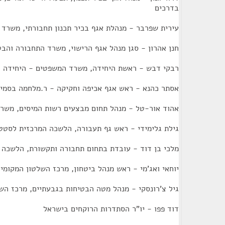
בדרכים
עירית שפרבר - מנהלת אגף בכיר תכנון תחבורתי, משרד
חנן אהרון - סגן מנהל אגף הרישוי, משרד התחבורה והב
רבקי דבש - ראשת היחידה, משרד המשפטים - היחידה 
אסתר כהנא - ראש אגף אכיפה וחקיקה - ר.מלחמה בסמים
אהוד אור-טל - מנהל תחום מבצעים רשות המיסים, משר
גילת גלימידי - ראש גף תעבורה, הלשכה המרכזית לסטט
מלכי בן דוד - עובדת בתחום תחבורה ותקשורת, הלשכה
יוחאי ואג'מי - ראש מנהל ביטחון, מרכז השלטון המקומי
גיל צ'רונסקי - מנהל מטה הבטיחות בגבעתיים, מרכז הש
דוד פפו - יו"ר הסתדרות הרוקחים בישראל