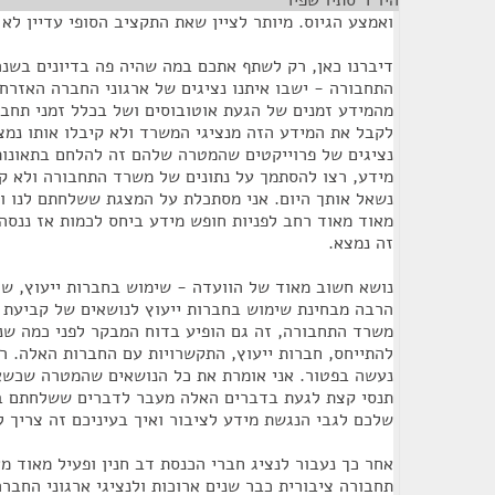
היו"ר סתיו שפיר
¶
ואמצע הגיוס. מיותר לציין שאת התקציב הסופי עדיין לא ר
דיברנו כאן, רק לשתף אתכם במה שהיה פה בדיונים בשנ
התחבורה - ישבו איתנו נציגים של ארגוני החברה האזרח
מהמידע זמנים של הגעת אוטובוסים ושל בכלל זמני תחבור
לקבל את המידע הזה מנציגי המשרד ולא קיבלו אותו נמצא
נציגים של פרוייקטים שהמטרה שלהם זה להלחם בתאונות
מידע, רצו להסתמך על נתונים של משרד התחבורה ולא קיב
נשאל אותך היום. אני מסתכלת על המצגת ששלחתם לנו ו
מאוד מאוד רחב לפניות חופש מידע ביחס לכמות אז ננסה
זה נמצא.
נושא חשוב מאוד של הוועדה - שימוש בחברות ייעוץ, 
הרבה מבחינת שימוש בחברות ייעוץ לנושאים של קביעת 
משרד התחבורה, זה גם הופיע בדוח המבקר לפני כמה שנים
להתייחס, חברות ייעוץ, התקשרויות עם החברות האלה. 
נעשה בפטור. אני אומרת את כל הנושאים שהמטרה שכשא
תנסי קצת לגעת בדברים האלה מעבר לדברים ששלחתם ב
שלכם לגבי הנגשת מידע לציבור ואיך בעיניכם זה צריך ל
אחר כך נעבור לנציג חברי הכנסת דב חנין ופעיל מאוד מ
תחבורה ציבורית כבר שנים ארוכות ולנציגי ארגוני החבר