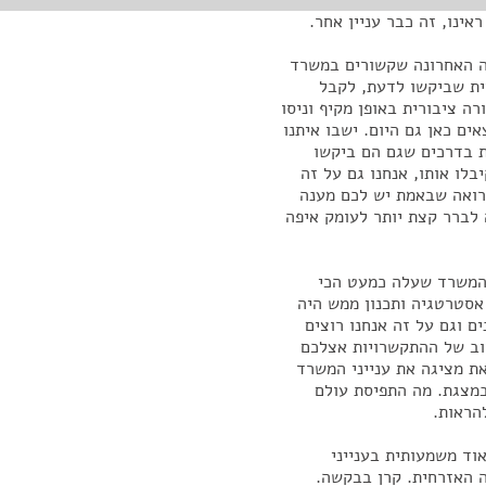
אינו, זה כבר עניין אחר.
ה האחרונה שקשורים במשרד
ית שביקשו לדעת, לקבל
ה ציבורית באופן מקיף וניסו
ים כאן גם היום. ישבו איתנו
 בדרכים שגם הם ביקשו
לו אותו, אנחנו גם על זה
רואה שבאמת יש לכם מענה
 לברר קצת יותר לעומק איפה
שהמשרד שעלה כמעט הכי
אסטרטגיה ותכנון ממש היה
 וגם על זה אנחנו רוצים
רוב של ההתקשרויות אצלכם
ת מציגה את ענייני המשרד
מצגת. מה התפיסת עולם
הראות.
אוד משמעותית בענייני
ה האזרחית. קרן בבקשה.