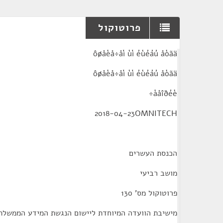
פרוטוקול
¶
ôøåèå÷åì ùì éùéáú åòãä
ôøåèå÷åì ùì éùéáú åòãä
àåîðéè÷
2018-04-23OMNITECH
הכנסת העשרים
מושב רביעי
פרוטוקול מס' 130
מישיבת הוועדה המיוחדת ליישום הנגשת המידע הממשלתי 