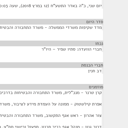
יום שני, כ"ה באדר התשע"ח (12 במרץ 2018), שעה 10:03
סדר היום
מדד שקיפות משרדי הממשלה - משרד התחבורה והבטיחו
נכחו
¶
חברי הוועדה: סתיו שפיר – היו"ר
חברי הכנסת
¶
דב חנין
מוזמנים
¶
קרן טרנר - מנכ"לית, משרד התחבורה והבטיחות בדרכים
אפרת קילשטוק - ממונה על העמדת מידע לציבור, משרד
צור אהרון - ראש אגף התקשוב, משרד התחבורה והבטיח
דרור גנון - מנהל אגף בכיר תכנון, תפעול ורישוי תח"צ,