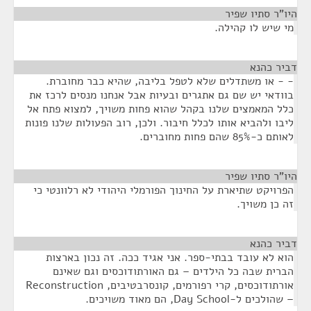
היו"ר סתיו שפיר
¶
מי שיש לו קהילה.
דביר כהנא
¶
- - או משתדלים שלא לטפל בליבה, שהיא כבר מחוברת.
בוודאי יש שם גם אתגרים ובעיות אבל אנחנו מנסים לרכז את
כלל המאמצים שלנו בקהל שהוא פחות משויך, למצוא פתח אל
ליבו ולהביא אותו לכלל חיבור. ולכן, רוב הפעולות שלנו פונות
לאותם כ-85% שהם פחות מחוברים.
היו"ר סתיו שפיר
¶
הפרויקט שתיארת על החינוך הפורמלי היהודי לא רלוונטי כי
זה כן משויך.
דביר כהנא
¶
הוא לא עובד בבתי-ספר. אני אגיד ככה. זה נכון בארצות
הברית שבה כל הילדים – גם האורתודוכסים וגם שאינם
אורתודוכסים, קרי רפורמים, קונסרבטיבים, Reconstruction
– שהולכים ל-Day School, הם מאוד משויכים.