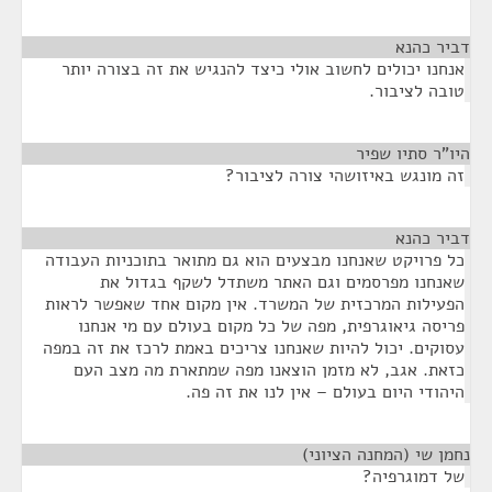
דביר כהנא
¶
אנחנו יכולים לחשוב אולי כיצד להנגיש את זה בצורה יותר
טובה לציבור.
היו"ר סתיו שפיר
¶
זה מונגש באיזושהי צורה לציבור?
דביר כהנא
¶
כל פרויקט שאנחנו מבצעים הוא גם מתואר בתוכניות העבודה
שאנחנו מפרסמים וגם האתר משתדל לשקף בגדול את
הפעילות המרכזית של המשרד. אין מקום אחד שאפשר לראות
פריסה גיאוגרפית, מפה של כל מקום בעולם עם מי אנחנו
עסוקים. יכול להיות שאנחנו צריכים באמת לרכז את זה במפה
כזאת. אגב, לא מזמן הוצאנו מפה שמתארת מה מצב העם
היהודי היום בעולם – אין לנו את זה פה.
נחמן שי (המחנה הציוני)
¶
של דמוגרפיה?