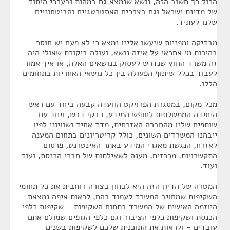
הכול כך חשוב הזה, נושא שנמצא גם במהות ובערכי היסוד
של מדינת ישראל וגם בצרכים האסטרטגיים והביטחוניים
שלנו לעתיד.
מבדיקה ומפניות שנעשו אלינו נמצא כי לא פעם יש חוסר
בהירות מי אחראי על איזה נושא, ועולה ביקורת שאולי היה
זה משרד החוץ שנדרש לעסוק בנושאים האלה, או איך אמור
לעבוד בכלל שיתוף הפעולה בין כל נושאי האחריות בתחומים
הללו.
מכל מקום, במסגרת הפרויקט הוועדה קבעה ביחד עם ראש
היחידה הממשלתית לחופש המידע, רבקי דבש, ויחד עם
שותפים שלנו מהחברה האזרחית, מדד אחיד ושוויוני לפיו
ייבחנו המשרדים השונים, כולל קריטריונים בתחום המענה
לאזרח, הנגשת מאגרי המידע באתר האינטרנט, פרסום
התקשרויות, מכרזים, מענה לשאילתות של חברי הכנסת, ועוד
ועוד.
המטרה של הדיון הזה היא לבחון בצורה רוחבית את כל תחומי
השקיפות שמחויב המשרד לעמוד בהם, לראות איפה נמצאת
היוזמה האישית של המשרד בתחום השקיפות – שקיפות כלפי
הכנסת ושקיפות כלפי הציבור וגם כלפי הגופים שמולם אתם
עובדים - ולראות את התוכנית שלכם לשקיפות בשנים