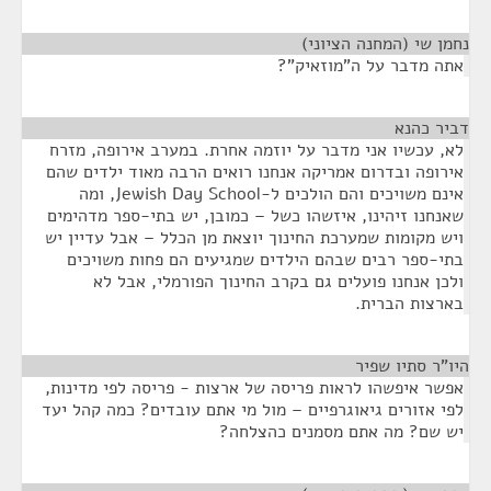
נחמן שי (המחנה הציוני)
¶
אתה מדבר על ה"מוזאיק"?
דביר כהנא
¶
לא, עכשיו אני מדבר על יוזמה אחרת. במערב אירופה, מזרח
אירופה ובדרום אמריקה אנחנו רואים הרבה מאוד ילדים שהם
אינם משויכים והם הולכים ל-Jewish Day School, ומה
שאנחנו זיהינו, איזשהו כשל – כמובן, יש בתי-ספר מדהימים
ויש מקומות שמערכת החינוך יוצאת מן הכלל – אבל עדיין יש
בתי-ספר רבים שבהם הילדים שמגיעים הם פחות משויכים
ולכן אנחנו פועלים גם בקרב החינוך הפורמלי, אבל לא
בארצות הברית.
היו"ר סתיו שפיר
¶
אפשר איפשהו לראות פריסה של ארצות - פריסה לפי מדינות,
לפי אזורים גיאוגרפיים – מול מי אתם עובדים? כמה קהל יעד
יש שם? מה אתם מסמנים כהצלחה?