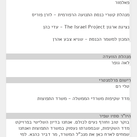
פאלמור
מנהלת קשרי כנסת התנועה הרפורמית - לורן פוריס
נציגת ארגון The Israel Project - עדי כהן
המכון למשמר הכנסת - שגיא צבע אהרן
מנהלת הוועדה
¶
לאה גופר
רישום פרלמנטרי
¶
טלי רם
מדד שקיפות משרדי הממשלה - משרד התפוצות
היו"ר סתיו שפיר
¶
בוקר טוב וחורף נעים לכולם. אנחנו בדיון השלישי בפרויקט
מדד השקיפות, שבמסגרתו נעסוק במשרד התפוצות ואנחנו
שמחים לארח כאן את מנכ"ל המשרד, מר דביר כהנא. למי