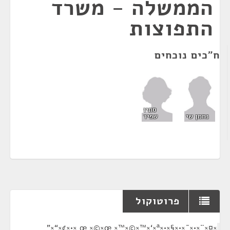
הממשלה - משרד
התפוצות
ח"כים נוכחים
סתיו
שפיר
נחמן שי
פרוטוקול
¶
×¤×¨×•×˜×•×§×•×œ ×©×œ ×™×©×™×‘×ª ×•×¢×“×”