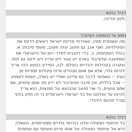
דביר כהנא
¶
50% מדינה.
נחמן שי (המחנה הציוני)
¶
מה שאומרת סתיו, שאזרחי מדינת ישראל רשאים לדעת את
הפעילויות. ואני אגב גם חושב שזה חשוב, משתי סיבות: א.
בגלל השקיפות; ב. כדי להכניס לסדר-יום של הישראלי את
המחשבה שלציבור בארץ יש קשר ויש עניין ויש זיקה גם למה
שקורה בקהילות יהודיות בעולם. לכן, המידע בקטע הזה צריך
להיות גלוי, אלא אם אתם מנהלים איזה פעולות סמויות מן
העין – שאפשר לדבר גם עליהן ואולי יש כאלה, נשמח לשמוע
– אבל כללית, אין סיבה שהציבור לא ידע מה אתם עושים, אם
אתם עושים, כי אני חושב שהנושא של תפוצות, הוא צריך
להיות על שולחנו של כל ישראלי וישראלית כי זה חלק בלתי
נפרד מהעם היהודי.
דביר כהנא
¶
כל שיתופי הפעולה שלנו בוודאי גלויים ומפורסמים. השאלה
היא של שיתופי הפעולה של אותו מיזם משותף עם שותפים