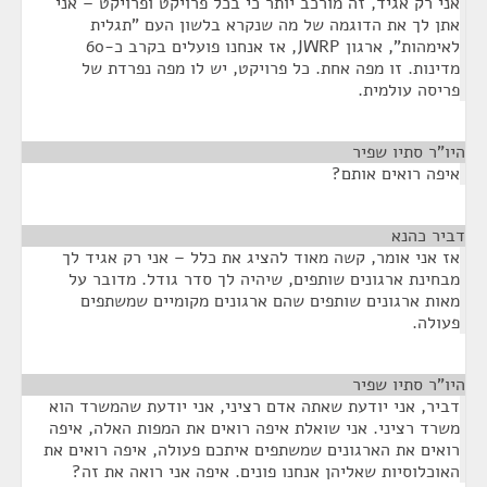
אני רק אגיד, זה מורכב יותר כי בכל פרויקט ופרויקט – אני
אתן לך את הדוגמה של מה שנקרא בלשון העם "תגלית
לאימהות", ארגון JWRP, אז אנחנו פועלים בקרב כ-60
מדינות. זו מפה אחת. כל פרויקט, יש לו מפה נפרדת של
פריסה עולמית.
היו"ר סתיו שפיר
¶
איפה רואים אותם?
דביר כהנא
¶
אז אני אומר, קשה מאוד להציג את כלל – אני רק אגיד לך
מבחינת ארגונים שותפים, שיהיה לך סדר גודל. מדובר על
מאות ארגונים שותפים שהם ארגונים מקומיים שמשתפים
פעולה.
היו"ר סתיו שפיר
¶
דביר, אני יודעת שאתה אדם רציני, אני יודעת שהמשרד הוא
משרד רציני. אני שואלת איפה רואים את המפות האלה, איפה
רואים את הארגונים שמשתפים איתכם פעולה, איפה רואים את
האוכלוסיות שאליהן אנחנו פונים. איפה אני רואה את זה?