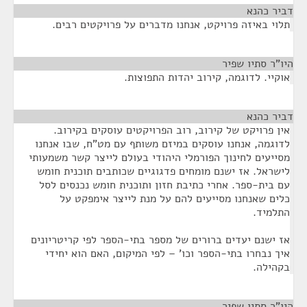
דביר כהנא
¶
תלוי באיזה פרויקט, אנחנו מדברים על פרויקטים רבים.
היו"ר סתיו שפיר
¶
אוקיי. לדוגמה, קירוב יהדות התפוצות.
דביר כהנא
¶
אין פרויקט של קירוב, רוב הפרויקטים עוסקים בקירוב.
לדוגמה, אנחנו עוסקים במיזם משותף עם מט"ח, שבו אנחנו
מסייעים לחינוך הפורמלי היהודי בעולם לייצר קשר משמעותי
לישראל. אז ישנם מומחים פדגוגיים שכותבים תוכנית חומש
עם בית-ספר. אחרי כתיבת חזון ותוכנית חומש נכנסים לסל
כלים שאנחנו מסייעים להם על מנת לייצר אימפקט על
התלמיד.
אז ישנם יעדים ברורים של מספר בתי-הספר לפי קריטריונים
איך נבחרו בתי-הספר וכו' – לפי המיקום, האם הוא יחידי
בקהילה.
היו"ר סתיו שפיר
¶