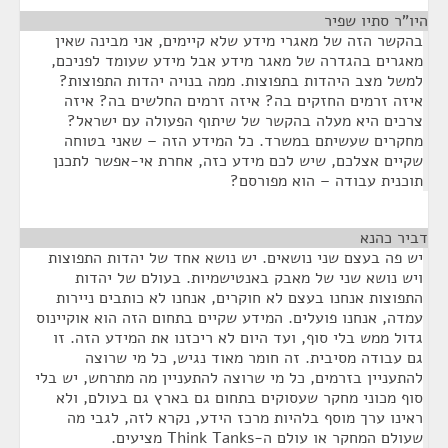
היו"ר סתיו שפיר
¶
בהקשר הזה של מאגרי מידע שלא קיימים, אני מבינה שאין
מאגרים בהגדרה של מאגר מידע אבל מידע שעומד לפניכם,
למשל מצב היהדות בתפוצות. ממה בנויה יהדות התפוצות?
איזה זרמים החזקים בה? איזה זרמים החלשים בה? איזה
צרכים היא מעלה בהקשר של שיתוף הפעולה עם ישראל?
מחקרים שעשיתם במשרד. כל המידע הזה – שאני בטוחה
שקיים אצלכם, שיש לכם מידע כזה, אחרת אי-אפשר לתכנן
תוכנית עבודה – הוא מפורסם?
דביר כהנא
¶
יש פה בעצם שני נושאים. יש נושא אחד של יהדות התפוצות
ויש נושא שני של מאבק באנטישמיות. בעולם של יהדות
התפוצות אנחנו בעצם לא חוקרים, אנחנו לא כותבים ניירות
עמדה, אנחנו פועלים. המידע שקיים בתחום הזה הוא אוקיינוס
גדול ממש בלי סוף, ועד היום לא ריכזנו את המידע הזה. זו
גם עבודה מסיבית. זה חומר מאוד נגיש, כל מי שרוצה
להתעניין בזרמים, כל מי שרוצה להתעניין מה מתרחש, יש בלי
סוף מכוני מחקר שעסוקים בתחום גם בארץ גם בעולם, ולא
ראינו ערך מוסף בלהיות מרכז הידע, נקרא לזה, לגבי מה
שעולם המחקר או עולם ה-Think Tanks מציעים.