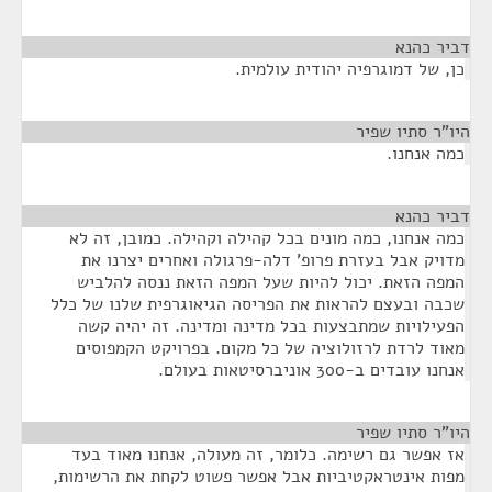
דביר כהנא
¶
כן, של דמוגרפיה יהודית עולמית.
היו"ר סתיו שפיר
¶
כמה אנחנו.
דביר כהנא
¶
כמה אנחנו, כמה מונים בכל קהילה וקהילה. כמובן, זה לא
מדויק אבל בעזרת פרופ' דלה-פרגולה ואחרים יצרנו את
המפה הזאת. יכול להיות שעל המפה הזאת ננסה להלביש
שכבה ובעצם להראות את הפריסה הגיאוגרפית שלנו של כלל
הפעילויות שמתבצעות בכל מדינה ומדינה. זה יהיה קשה
מאוד לרדת לרזולוציה של כל מקום. בפרויקט הקמפוסים
אנחנו עובדים ב-300 אוניברסיטאות בעולם.
היו"ר סתיו שפיר
¶
אז אפשר גם רשימה. כלומר, זה מעולה, אנחנו מאוד בעד
מפות אינטראקטיביות אבל אפשר פשוט לקחת את הרשימות,