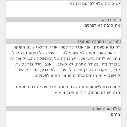
יש סיבה שלא לפרסם את זה?
דביר כהנא
¶
אין סיבה לא לפרסם.
נחמן שי (המחנה הציוני)
¶
זה נורא מעניין, אני אגיד לך למה. אולי, הלוא יש גם חקיקה
– שאתה אני מקווה לא שותף לה – בעניין של מימון חוץ לכל
מיני פעילויות בישראל, ויש כוונה של הממשלה להגביל את זה
בצורה כזו, בצורה אחרת, לא חשוב – אגב, חלק נוגע לשר.
אבל, במקרה הזה כן חשוב לדעת – לא יודע, תמיד אפשר
לחשוב – מי הגורם שתורם מהצד ההוא לפעולה.
אתה נכנס לשותפות עם גורם מסוים אבל אם לגורם המסוים
הזה יש גם אחיות, דודים ואבות, - -
היו"ר סתיו שפיר
¶
מיהם.