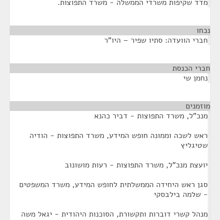
מדד שקיפות משרדי הממשלה - משרד התפוצות.
נכחו
¶
חברי הוועדה: סתיו שפיר – היו"ר
חברי הכנסת
¶
נחמן שי
מוזמנים
¶
מנכ"ל, משרד התפוצות - דביר כהנא
ראש לשכה וממונה חופש המידע, משרד התפוצות - הודיה
שטיגליץ
יועצת מנכ"ל, משרד התפוצות - רעות מושונוב
סגן ראש היחידה הממשלתית לחופש המידע, משרד המשפטים
- שלמה בילבסקי
מנהל קשרי דוברות ותקשורת, הסוכנות היהודית - יגאל משה