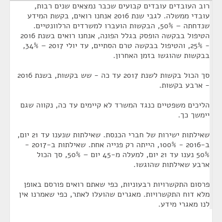
רוב העובדים עובדים קבועים שכבר נמצאים שנים רבות,
עובדי ממשלה. לגבי שנת 2016 אנחנו רואים, בקשת המידע
שנדחתה – 50%, הבקשות הועברו למשרדים הרלוונטיים.
הטיפול בבקשה הופסק בגלל הפונה, אנחנו רואים בשנת 2016
- 25%, והטיפול בבקשה טרם הסתיים, עד יולי 2017 – 34%,
בבקשות שהוגשו בזמן האחרון.
סך הכול בקשות לשנת 2017 עד כה - שש בקשות, בשנת 2016
- ארבע בקשות.
הליכים משפטיים כנגד המשרד לא קיימים עד כה, נקווה שגם
יימשך כך.
שאילתות ישירות של חברי הכנסת. שאילתות שנענו עד 21 יום,
ב-2016 - 100%, הייתה רק פנייה אחת. שאילתות ב-2017 -
50% נענו עד 21 יום, למעלה מ-45 יום – 50%, סך הכול
ארבע שאילתות שהוגשו.
פרסום התקשרויות רבעוניות, כפי שאתם רואים פורסם באופן
מלא דוח התקשרויות. מאגרים שהועלו לאתר, כפי שאמרנו אין
לנו מאגרי מידע.