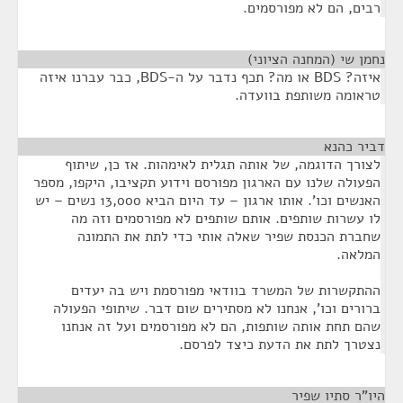
רבים, הם לא מפורסמים.
נחמן שי (המחנה הציוני)
¶
איזה? BDS או מה? תכף נדבר על ה-BDS, כבר עברנו איזה
טראומה משותפת בוועדה.
דביר כהנא
¶
לצורך הדוגמה, של אותה תגלית לאימהות. אז כן, שיתוף
הפעולה שלנו עם הארגון מפורסם וידוע תקציבו, היקפו, מספר
האנשים וכו'. אותו ארגון – עד היום הביא 13,000 נשים – יש
לו עשרות שותפים. אותם שותפים לא מפורסמים וזה מה
שחברת הכנסת שפיר שאלה אותי כדי לתת את התמונה
המלאה.
ההתקשרות של המשרד בוודאי מפורסמת ויש בה יעדים
ברורים וכו', אנחנו לא מסתירים שום דבר. שיתופי הפעולה
שהם תחת אותה שותפות, הם לא מפורסמים ועל זה אנחנו
נצטרך לתת את הדעת כיצד לפרסם.
היו"ר סתיו שפיר
¶