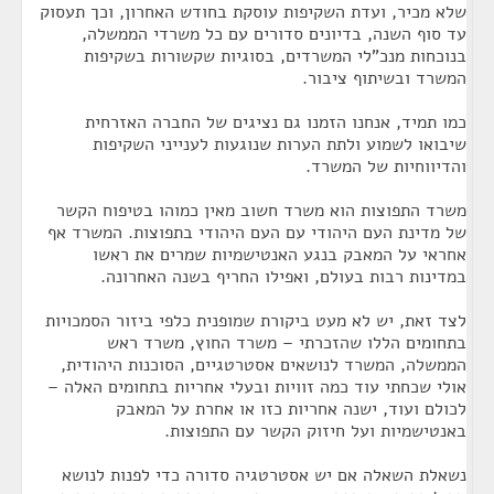
שלא מכיר, ועדת השקיפות עוסקת בחודש האחרון, וכך תעסוק
עד סוף השנה, בדיונים סדורים עם כל משרדי הממשלה,
בנוכחות מנכ"לי המשרדים, בסוגיות שקשורות בשקיפות
המשרד ובשיתוף ציבור.
כמו תמיד, אנחנו הזמנו גם נציגים של החברה האזרחית
שיבואו לשמוע ולתת הערות שנוגעות לענייני השקיפות
והדיווחיות של המשרד.
משרד התפוצות הוא משרד חשוב מאין כמוהו בטיפוח הקשר
של מדינת העם היהודי עם העם היהודי בתפוצות. המשרד אף
אחראי על המאבק בנגע האנטישמיות שמרים את ראשו
במדינות רבות בעולם, ואפילו החריף בשנה האחרונה.
לצד זאת, יש לא מעט ביקורת שמופנית כלפי ביזור הסמכויות
בתחומים הללו שהזכרתי – משרד החוץ, משרד ראש
הממשלה, המשרד לנושאים אסטרטגיים, הסוכנות היהודית,
אולי שכחתי עוד כמה זוויות ובעלי אחריות בתחומים האלה –
לכולם ועוד, ישנה אחריות כזו או אחרת על המאבק
באנטישמיות ועל חיזוק הקשר עם התפוצות.
נשאלת השאלה אם יש אסטרטגיה סדורה כדי לפנות לנושא