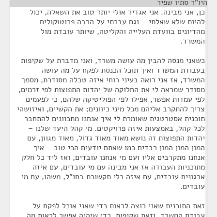
היו"ר סתיו שפיר
¶
כן, אני מבינה. אני אגדיר אולי יותר טוב את השאלה, יכול
להיות שלא שאלתי – וגם עברתי על הרבה פרוטוקולים
מהדיונים בוועדת העלייה והקליטה, שיותר עובדת מול
המשרד.
כשאני מנסה להבין מה עושה משרד, ואני מדברת על שקיפות
בעבודת המשרד ואיך תוכל הכנסת לפקח על מה עושה
המשרד, אז אני רואה בעיני רוחי איזה טבלה מסודרת, מסמך
מסודר שמראה לי את החלוקה של יהדות התפוצות לפי זרמים,
לפי עמדות אפשר, אפילו לפי הפוליטיקה שלהם, כי לפעמים
צריך להתקרב אליהם מכל מיני כיוונים; את הקשיים, ואיזושהי
תוכנית אסטרטגית שאומרת לי איך אנחנו מתכוונים להתחבר
לכל קהל, באמצעות איזה פרויקטים. מי קהל היעד שלנו –
יהדות התפוצות זה נושא מאוד מאוד גדול, מאוד מגוון, עם
המון המון המון רבדים כמו שאתם יודעים הכי טוב – איך
אנחנו מתקרבים אליו ועם מי אנחנו עובדים, ואז ליד כל חלק
מתוכניות העבודה אז אני מבינה עם מי עובדים, עם איזה
ארגונים עובדים, עם איזה כלי תקשורת בחו"ל, משהו, עם מי
עובדים.
זאת התוכנית שאני רוצה לראות כדי שאני אוכל לפקח על
עבודת המשרד, וזאת שקיפות. כדי שיהיה אפשר לראות מה