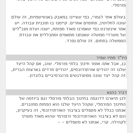
פורמלי.
בעולם אחר לגמרי, כפי שציינו במאבק באנטישמיות, זה עולם
שונה לחלוטין, תחומים אחרים. קיימנו בו תוכנית עבודה. יש
אתר אינטרנט כפי שאמרנו מאוד מפותח, ישנה ועדת מנכ"לים
של משרדי ממשלה שאנחנו מתאמים ומתכללים את עבודת
הממשלה בתחום. זה עולם נפרד.
היו"ר סתיו שפיר
¶
כן, אבל אתה אומר חינוך בלתי פורמלי. שוב, אם קהל היעד
שלנו זה יהודים אורתודוכסים, יהודים חרדים בארצות הברית,
זה קהל יעד שונה מסטודנטים פרוגרסיביים בלונדון.
דביר כהנא
¶
לכן תיארנו לדוגמה בחינוך הבלתי פורמלי וגם ביוזמה של
החינוך הפורמלי, שקהל היעד שלנו הוא הפחות מחוברים.
אנחנו ככלל לא מטפלים בציבור האורתודוכסי, זה כעיקרון,
וגם לא בציבור האורתודוכסי ורפורמי שהוא מאוד משויך
לקהילה. קרי, אנחנו לא מטפלים - -