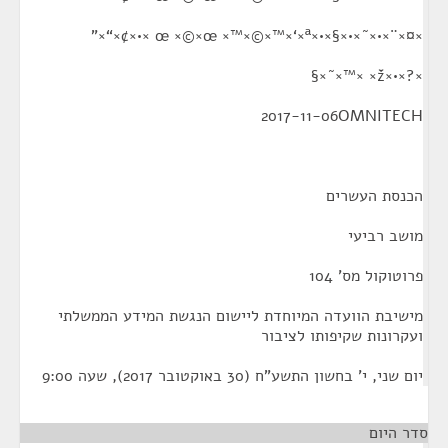
×¤×¨×•×˜×•×§×•×œ ×©×œ ×™×©×™×‘×ª ×•×¢×“×”
×?×•×ž× ×™×˜×§
2017-11-06OMNITECH
הכנסת העשרים
מושב רביעי
פרוטוקול מס' 104
מישיבת הוועדה המיוחדת ליישום הנגשת המידע הממשלתי
ועקרונות שקיפותו לציבור
יום שני, י' בחשון התשע"ח (30 באוקטובר 2017), שעה 9:00
סדר היום