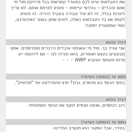
את הטבלאות שיש לכם במשרד שמראות בכל פרויקט מול מי
אתם עובדים – בוודאי קיימות – פשוט לפרסם אותם. לא צריך
לטרוח בכלל, זה לא עוד עבודה בשביל הודיה. זה פשוט
לקחת את כל הטבלאות האלה, לשים אותן באתר האינטרנט,
שמי שמתעניין יסתכל.
דביר כהנא
¶
אני אגיד כך. מול מי שאנחנו עובדים הדברים מפורסמים. אתם
מבקשים בעצם ואומרים, בואו תגידו לנו – אם לדוגמה יש
מיזם משותף שנקרא JWRP - - -
נחמן שי (המחנה הציוני)
¶
בסוף הכסף בא מהארץ, נכון? חוץ מהפרויקט של "מוזאיק".
דביר כהנא
¶
רוב הכספים, אנחנו מנסים למנף את הכסף הממשלתי.
נחמן שי (המחנה הציוני)
¶
בסדר, אבל המקור הוא תקציב המדינה.