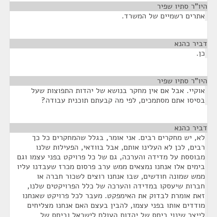
היו"ר סתיו שפיר
¶
אתרים רשמיים של המשרד.
דביר כהנא
¶
כן.
היו"ר סתיו שפיר
¶
אוקיי. אבל אם אין מחקר בנושא של יהדות התפוצות שעל
בסיסו אתם מסתמכים, לפי מה קבעתם תוכנית עבודה?
דביר כהנא
¶
לא, יש מחקרים רבים. אני אומר, בגלל שהמחקרים כל כך
רבים, לכן לא העלינו אותם, אבל בוודאי, הפעילות שלנו
מבוססת על מדידה והערכה, גם של כל פרויקט בפני עצמו וגם
בימים אלו אנחנו נמצאים ממש ערב פרסום מכרז שעבדנו עליו
ממש שמונה חודשים, שבו אנחנו רוצים לשכור חברה או
חברות שיעסקו במדידה והערכה של כלל הפרויקטים שלנו,
זאת אומרת לבדוק את האימפקט. מעבר לכל פרויקט שאנחנו
מודדים אותו בפני עצמו, להבין בעצם האם אנחנו מצליחים
לייצר שינוי ביחס של יהדות העולם לישראל וביחס של