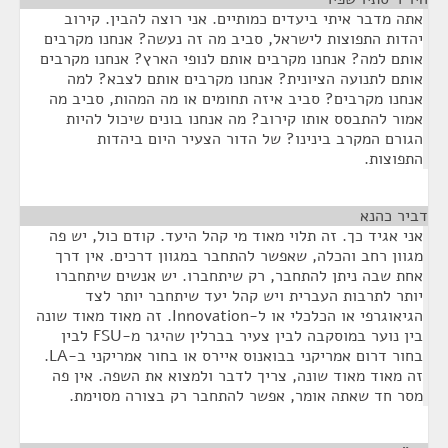
אתה מדבר איתי ביעדים כמותיים. אני רוצה להבין. קירוב
יהדות התפוצות לישראל, סביב מה זה נעשה? אנחנו מקרבים
אותם למה? אנחנו מקרבים אותם לנופי הארץ? אנחנו מקרבים
אותם לתנועה הציונית? אנחנו מקרבים אותם לצבא? למה
אנחנו מקרבים? סביב איזה תחומים או מה המהות, סביב מה
אמור להתבסס אותו קירוב? מה אנחנו בונים שיכול להיות
הגורם המקרב בינינו? של הדור הצעיר היום ביהדות
התפוצות.
דביר כהנא
¶
אני אגיד כך. זה תלוי מאוד מי קהל היעד. קודם כול, יש פה
מגוון רחב והכלה, שאפשר להתחבר במגוון דרכים. אין דרך
אחת שבה ניתן להתחבר, רק שיתחברו. יש אנשים שיתחברו
יותר לתרבות העברית ויש קהל יעד שיתחבר יותר לצד
הגיאוגרפי או הכלכלי או ל-Innovation. זה מאוד מאוד שונה
בין נוער במוסקבה לבין צעיר בברלין שהיגר מ-FSU לבין
בחור דרום אמריקני בבואנוס איירס או בחור אמריקני ב-LA.
זה מאוד מאוד שונה, צריך לדבר ולמצוא את השפה. אין פה
מסר חד שאתה אומר, אפשר להתחבר רק בצורה מסוימת.