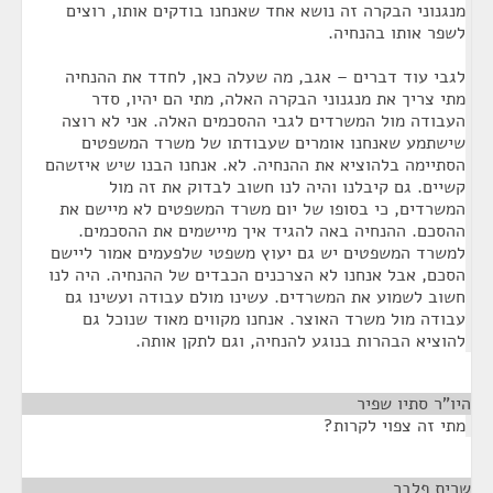
מנגנוני הבקרה זה נושא אחד שאנחנו בודקים אותו, רוצים
לשפר אותו בהנחיה.
לגבי עוד דברים – אגב, מה שעלה כאן, לחדד את ההנחיה
מתי צריך את מנגנוני הבקרה האלה, מתי הם יהיו, סדר
העבודה מול המשרדים לגבי ההסכמים האלה. אני לא רוצה
שישתמע שאנחנו אומרים שעבודתו של משרד המשפטים
הסתיימה בלהוציא את ההנחיה. לא. אנחנו הבנו שיש איזשהם
קשיים. גם קיבלנו והיה לנו חשוב לבדוק את זה מול
המשרדים, כי בסופו של יום משרד המשפטים לא מיישם את
ההסכם. ההנחיה באה להגיד איך מיישמים את ההסכמים.
למשרד המשפטים יש גם יעוץ משפטי שלפעמים אמור ליישם
הסכם, אבל אנחנו לא הצרכנים הכבדים של ההנחיה. היה לנו
חשוב לשמוע את המשרדים. עשינו מולם עבודה ועשינו גם
עבודה מול משרד האוצר. אנחנו מקווים מאוד שנוכל גם
להוציא הבהרות בנוגע להנחיה, וגם לתקן אותה.
היו"ר סתיו שפיר
¶
מתי זה צפוי לקרות?
שרית פלבר
¶