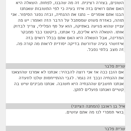
השונים, בצורה רצינית. זה מה שהבנו, לפחות. השאלה היא
האם אתם רואים בזה איזו בעיה כי לפי התשובות שאנחנו
הבנו אתם אומרים – נתנו את ההנחיה, ובזה נסגר הסיפור. אני
תוהה, כאזרח פשוט שמסתכל על הדבר הזה ואומר: יש פה
עניין שהוא פגיעה באתיקה, הוא על סף הפלילי, צריך לבדוק
אותו. השאלה היא אליכם, כי אנחנו, ביקשנו כבר ממבקר
המדינה, אבל השאלה היא האם אתם בכלל רואים בזה
איזושהי בעיה שדורשת בדיקה יסודית לראות מה קורה פה.
זה מצב בלתי נסבל.
שרית פלבר
¶
אם הובן ככה אז אני רוצה להבהיר: אנחנו לא אמרנו שהוצאנו
את ההנחיה ובכך זה נגמר. לגבי ההתייחסות שלנו לוועדה
אנחנו חושבים שההנחיה היא חשובה. אנחנו מבינים שיש בה
קשיים ואנחנו פועלים לתקן.
איל בן ראובן (המחנה הציוני)
¶
בואי תספרי לנו מה אתם עושים.
שרית פלבר
¶