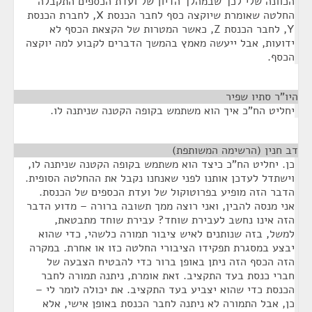
הכוונה שלי לכך שבמהלך הדיון של ועדת הכספים התקבלה
החלטה שאומרת שיוקצה כסף לחבר הכנסת X, לחברת הכנסת
Y, לחבר הכנסת Z, כאשר המטרות של הקצאת הכסף לא
ידועות, אבל ייעשה מאמץ בהמשך הדברים לקבוע למה יוקצה
הכסף.
היו"ר סתיו שפיר
¶
יחליט הח"כ איך הוא משתמש בקופה הקטנה שניתנה לו.
דב חנין (הרשימה המשותפת)
¶
כן. יחליט הח"כ כיצד הוא משתמש בקופה הקטנה שניתנה לו,
וישתדל לעדכן אותנו לפני שאנחנו נקבל את ההחלטה הסופית.
הדבר הזה מופיע בפרוטוקול של ועדת הכספים של הכנסת.
אני מנסה להבין, ואני רוצה ממך תשובה ברורה – מדוע הדבר
הזה אינו נחשב לעבירת שוחד? עבירת שוחד מתבטאת,
למשל, בזה שנותנים לאיש ציבור תמורה כלשהי, כדי שהוא
יבצע במסגרת תפקידו הציבורי החלטה כזו או אחרת. במקרה
הזה הכסף הזה ניתן באופן ברור כדי להבטיח הצבעה של
חברי כנסת בעד התקציב. זאת אומרת, ניתנה תמורה לחבר
הכנסת כדי שהוא יצביע בעד התקציב. את יכולה לומר לי –
כן, אבל התמורה לא ניתנה לחבר הכנסת באופן אישי, אלא