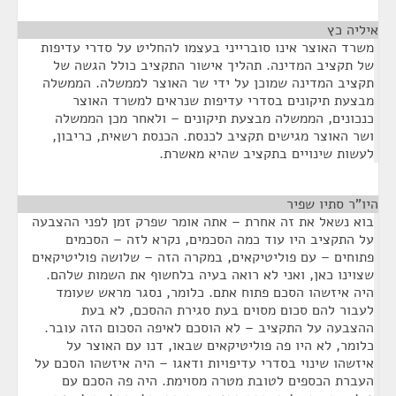
איליה כץ
¶
משרד האוצר אינו סוברייני בעצמו להחליט על סדרי עדיפות
של תקציב המדינה. תהליך אישור התקציב כולל הגשה של
תקציב המדינה שמוכן על ידי שר האוצר לממשלה. הממשלה
מבצעת תיקונים בסדרי עדיפות שנראים למשרד האוצר
כנכונים, הממשלה מבצעת תיקונים – ולאחר מכן הממשלה
ושר האוצר מגישים תקציב לכנסת. הכנסת רשאית, כריבון,
לעשות שינויים בתקציב שהיא מאשרת.
היו"ר סתיו שפיר
¶
בוא נשאל את זה אחרת – אתה אומר שפרק זמן לפני ההצבעה
על התקציב היו עוד כמה הסכמים, נקרא לזה – הסכמים
פתוחים – עם פוליטיקאים, במקרה הזה – שלושה פוליטיקאים
שצוינו כאן, ואני לא רואה בעיה בלחשוף את השמות שלהם.
היה איזשהו הסכם פתוח אתם. כלומר, נסגר מראש שעומד
לעבור להם סכום מסוים בעת סגירת ההסכם, לא בעת
ההצבעה על התקציב – לא הוסכם לאיפה הסכום הזה עובר.
כלומר, לא היו פה פוליטיקאים שבאו, דנו עם האוצר על
איזשהו שינוי בסדרי עדיפויות ודאגו – היה איזשהו הסכם על
העברת הכספים לטובת מטרה מסוימת. היה פה הסכם עם