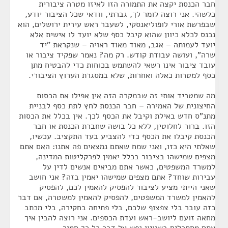
חבר הכנסת יקצה את התמורה הזו לאיזו מטרה ציבורית
כלשהי. אני רוצה לומר לך, גברתי, וודאי שכל הציבור יודע,
שבפרשת אורי לופוליאנסקי, לשעבר ראש עירית ירושלים, הוא
נכנס לכלא כיוון שהוא קיבל כסף שלא יועד לו אישית אלא
יועד לעמותה – אגב, מאוד מאוד ראויה – שנקראת "יד
שרה", ועושה עבודת קודש. רק מה? נאמר שפקיד ציבור או
עובד ציבור אינו רשאי להשתמש בכוחות כדי להבטיח מתן
כסף למטרות כאלה ואחרות, שלא במסגרת הערוץ הציבורי.
מה שמטריד אותי זה שבמקרה הזה אין אפילו את הכסות
החיצונית של האמירה – חבר הכנסת לחץ לתת כסף לבניית
מתנ"ס חדש באילת וקיבל את הכסף לכך. אין בכלל את הכסות
הזו. ברור לחלוטין, ללא כל בושה שחברת הכנסת או חבר
הכנסת קיבלו את הכסף כדי להצביע בעד התקציב. עכשיו,
שאלתי היא כזו, ואני שמח שאתם נמצאים פה אתנו: האם אתם
מצפים שמישהו בציבור בכלל יאמין לפרקליטות המדינה,
למשרד המשפטים, כאשר אתם מביאים אנשים לדין על
עבירות שוחד? אתם מצפים שמישהו יאמין בזה? אני חושב
שאני הייתי מציע לציבור להפסיק להאמין לכם, להפסיק
להאמין למשרד המשפטים, להפסיק להאמין למשטרה, אם דבר
כזה עובר בלי צפצוף שלכם, בלי פתיחה בחקירה, בלי מכתב
מחאה זועם ליושב-ראש ועדת הכספים. אני רוצה להבין איך