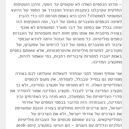
– מדוע הכספים האלה לא שקופים עד הסוף, והיכן השקיפות
החלקית שקיבלנו בעקבות הנוהל המבורך אך החסר של היועץ
המשפטי לממשלה? היכן היא באמת תורמת לנו כדי להבין
לאיפה הכספים מועברים בסופו של דבר, ומה השקיפות הזו
שווה בכלל אם בסופו של דבר משרד המשפטים לא אוכף
בצורה מיטבית את אותו מתן חוות דעת משפטיות על העברות
כספים פוליטיות. כל מטרתו של הנוהל היתה לוודא שכספי
ציבור לא מועברים בסופו של דבר לכיסים של עסקנים, של
מקורבים, למטרות פוליטיות אינטרסנטיות, אלא שאותם כספים
באמת יעברו למטרות ציבוריות רחבות, כפי שאמור להיות,
מתקציב המדינה.
אני אוסיף ואומר לפני שנחזור לשאלות ששלחנו לכם בצורה
מפורטת גם במייל שבכלל, לעמדתי, אין מקום לכספים
הפוליטיים האלה. זו לא מטרתו של תקציב המדינה, ולא כך
תקציב המדינה צריך לעבוד. תקציב המדינה אמור להסדיר את
סדרי העדיפויות של הממשלה, הוא חוזה בין האזרחים ובין
המדינה, כשבחוזה הזה מדובר בכספי המסים של אזרחי
ישראל, והם צריכים להיות מחולקים בצורה הוגנת שמשרתת
את הצרכים של אזרחי ישראל, ולא את הצרכים של
הפוליטיקאים. ברגע שאותם סכומים של העברות פוליטיות
הולכים וגדלים עם השנים – הם הגיעו בתקציב 2018-2017