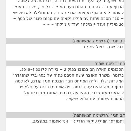
פוליטיקאים על העברת כספים, נקודה, בלי החלטה לאיפה
הכסף עובר. זה היה ההסכם עם האוצר. כלומר, משרד האוצר
שאמור להיות גוף מקצועי אובייקטיבי, חס וחלילה לא פוליטי
– סגר הסכם פתוח עם פוליטיקאים עם סכום סגור של כסף –
20 מיליון ועוד 5 מיליון ועוד 5 מיליון - - -
דב חנין (הרשימה המשותפת)
¶
בכל שנה. כפול שניים.
היו"ר סתיו שפיר
¶
הסכומים האלה הם כמובן כפול 2 – כי זה ל2017 ו-2018.
כלומר, משרד האוצר עשה הסכם פתוח על כסף בלי שהוגדרו
המטרות שלו, ולזה התייחס חבר הכנסת חנין קודם, לא למה
בסוף היתה ההצבעה בכנסת. פה אתם מדברים על אלמנט
שהוא כמעט טכני, ההצבעה בכנסת. אנחנו מדברים על
ההסכם שנחתם עם הפוליטיקאי.
דב חנין (הרשימה המשותפת)
¶
ותמורתו הפוליטיקאי הודיע – אני אתמוך בתקציב.