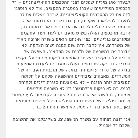
לבערך 250 מיליון שקלים לפני ההסכמים הקואליציוניים – רק
הכספים הפוליטיים שעברו במסגרת התקציב, עוד לא הוספנו
לזה את כל ההסכמים הקואליציוניים, שכבר מעלים את זה
למעבר למיליארד שקלים, וכך גם בשנים הקודמות. אלה
סכומים שהיו יכולים לשרת את אזרחי ישראל. במקום זה,
הרבה מהכספים האלה פשוט מועברים לעוד ועוד עסקנים
ומקורבים פוליטיים, כפי שאנחנו רואים בשורה ארוכה מאוד
של משרדים. אין לדבר הזה שום תקנה ושום הצדקה. לא
מדובר פה בהשפעה של ח"כים על התקציב. השפעה של
ח"כים על התקציב נעשית באמצעות פיקוח אמיתי על תקציב
המדינה ובדיקה שהכספים האלה מועברים ליעדם באמצעות
בדיקה של סדרי עדיפויות, בחינה של תוכניות העבודה של
המשרדים, מאבקים ציבוריים וההשפעה שלהם על חלוקה
תקציבית יותר הוגנת – לא באמצעות סגירת דילים ולקיחה
לכיס. זה לא פיקוח פרלמנטרי וזו לא השפעה פוליטית
אמיתית, זו פשוט אינטרסנטיות להיענות לקבוצות לחץ קטנות
ושימור פוליטי של הישרדותם הפוליטית של אנשים מסוימים,
כאן בתוך המערכת. זה ממש לא משרת את הציבור.
אני רוצה לפתוח עם משרד המשפטים, כשקיבלנו את התשובה
שלכם רק אתמול.