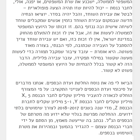
המשפטי לממשלה, ישכנע את שרת המשפטים, או יפנה, אולי,
לחבר כנסת – יכול להיות שזו תהיה הצעה פופולארית –
לבטל את עבירת השוחד, והכל יהיה בסדר. יוציאו הנחיה
חדשה שבמקום עבירת השוחד נזמין אנשים שמקבלים שוחד
לשיחה אישית ובה ננזוף בהם. זו זכותו של היועץ המשפטי
לממשלה לעשות את זה, אבל אין לו זכות להתעלם מהחוק
במדינת ישראל, אין לו זכות כזו, ואם יש עבירת שוחד צריך
להסתכל על העבירה שכתובה, לפי הבנתי, בצורה מאוד
פשוטה. היא אומרת – עובד ציבור שמקבל תמורה כדי לעשות
מעשה שקשור במילוי תפקידו, עובר עבירה פלילית. הדבר
הזה לא קשור בכלל להנחיות של היועץ המשפטי לממשלה,
פשוט לא קשור.
הביאו לי פה את נוסח החלטת ועדת הכספים. אנחנו מדברים
על סיכומי ועדת הכספים לענייני התקציב: על פי המצורף
הוחלט לכאורה להעביר מיליון שקלים לחבר הכנסת X, 5
מיליון שקלים לחבר הכנסת Y, ו-5 מיליון שקלים לחברת
הכנסת Z, מדי שנה בשנים 2018-2017 לצורך שימושים בלתי
ידועים. ההחלטה מפרשת בגלוי שלא ידוע מה מטרתם של
הכספים הנ"ל. נכתב בה שייעשה מאמץ, מן הסתם על ידי
חברי הכנסת עצמם – להגדיר בהמשך ובמהירות את מטרת
השימוש בכספים.