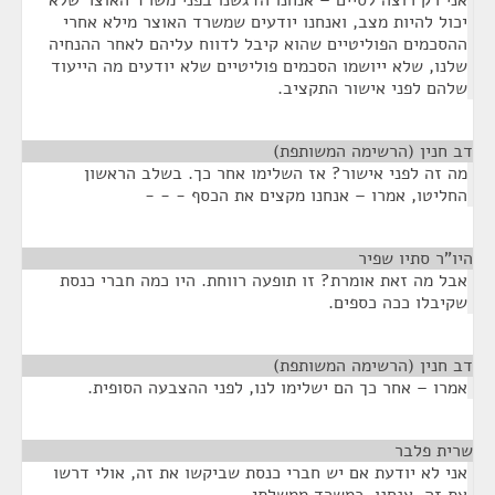
אני רק רוצה לסיים – אנחנו הדגשנו בפני משרד האוצר שלא
יכול להיות מצב, ואנחנו יודעים שמשרד האוצר מילא אחרי
ההסכמים הפוליטיים שהוא קיבל לדווח עליהם לאחר ההנחיה
שלנו, שלא ייושמו הסכמים פוליטיים שלא יודעים מה הייעוד
שלהם לפני אישור התקציב.
דב חנין (הרשימה המשותפת)
¶
מה זה לפני אישור? אז השלימו אחר כך. בשלב הראשון
החליטו, אמרו – אנחנו מקצים את הכסף - - -
היו"ר סתיו שפיר
¶
אבל מה זאת אומרת? זו תופעה רווחת. היו כמה חברי כנסת
שקיבלו ככה כספים.
דב חנין (הרשימה המשותפת)
¶
אמרו – אחר כך הם ישלימו לנו, לפני ההצבעה הסופית.
שרית פלבר
¶
אני לא יודעת אם יש חברי כנסת שביקשו את זה, אולי דרשו