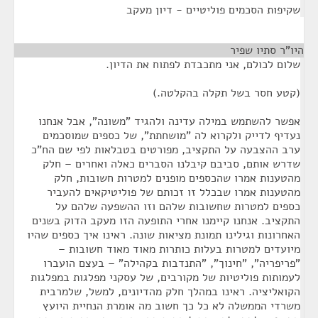
שקיפות הסכמים פוליטיים - דיון מעקב
היו"ר סתיו שפיר
¶
שלום לכולם, אני מתכבדת לפתוח את הדיון.
(קטע חסר בשל תקלה בהקלטה.)
אפשר להשתמש במילה עדינה ולהגיד "משונה", אבל אנחנו
נעדיף לדייק ולקרוא לה "מושחתת", של כספים שמוסכמים
ערב ההצבעה על התקציב, מפורטים בטבלאות לפי שם הח"כ
שדרש אותם, סביבם קיבלנו הסברים כאלה ואחרים – חלק
מהטענות אמרו שהכספים מופנים למטרות חשובות, חלק
מהטענות אמרו שבכלל זו זכותם של פוליטיקאים להעביר
כספים למטרות שחשובות שלהם וזו ההשפעה שלהם על
התקציב. אנחנו קיימנו אחרי התופעה הזו מעקב הדוק בשנים
האחרונות וגילינו תמונת מציאות שונה. ראינו איך כספים שהיו
מיועדים למטרות בעלות כותרות מאוד מאוד חשובות –
"פריפריה", "חינוך", "התנדבות בקהילה" – בעצם הועברו
לעמותות פוליטיות של מקורבים, של עסקני מפלגות במפלגות
הקואליציה. ראינו במהלך חלק מהדיונים, למשל, שלמרבית
משרדי הממשלה לא כל כך חשוב מה אומרת הנחיית היועץ