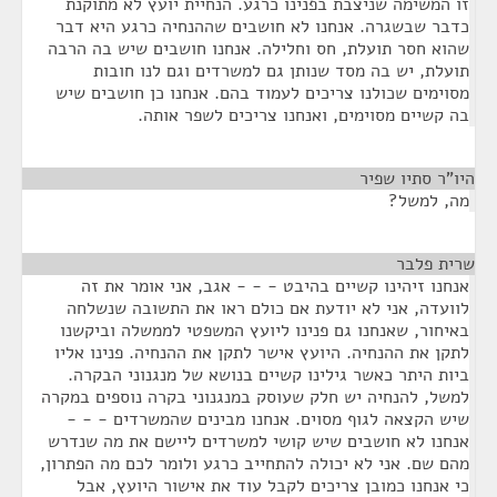
זו המשימה שניצבת בפנינו כרגע. הנחיית יועץ לא מתוקנת
כדבר שבשגרה. אנחנו לא חושבים שההנחיה כרגע היא דבר
שהוא חסר תועלת, חס וחלילה. אנחנו חושבים שיש בה הרבה
תועלת, יש בה מסד שנותן גם למשרדים וגם לנו חובות
מסוימים שכולנו צריכים לעמוד בהם. אנחנו כן חושבים שיש
בה קשיים מסוימים, ואנחנו צריכים לשפר אותה.
היו"ר סתיו שפיר
¶
מה, למשל?
שרית פלבר
¶
אנחנו זיהינו קשיים בהיבט - - - אגב, אני אומר את זה
לוועדה, אני לא יודעת אם כולם ראו את התשובה שנשלחה
באיחור, שאנחנו גם פנינו ליועץ המשפטי לממשלה וביקשנו
לתקן את ההנחיה. היועץ אישר לתקן את ההנחיה. פנינו אליו
ביות היתר כאשר גילינו קשיים בנושא של מנגנוני הבקרה.
למשל, להנחיה יש חלק שעוסק במנגנוני בקרה נוספים במקרה
שיש הקצאה לגוף מסוים. אנחנו מבינים שהמשרדים - - -
אנחנו לא חושבים שיש קושי למשרדים ליישם את מה שנדרש
מהם שם. אני לא יכולה להתחייב כרגע ולומר לכם מה הפתרון,
כי אנחנו כמובן צריכים לקבל עוד את אישור היועץ, אבל