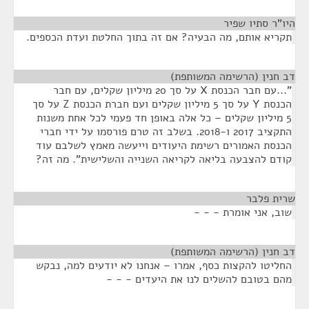
היו"ר סתיו שפיר
¶
תקריא אותם, מה הבעיה? אם זה בתוך החלטת ועדת הכספים.
דב חנין (הרשימה המשותפת)
¶
"...עם חבר הכנסת X על סך 20 מיליון שקלים, עם חבר
הכנסת Y על סך 5 מיליון שקלים ועם חברת הכנסת Z על סך
5 מיליון שקלים – כל אלה באופן חד פעמי לכל אחת משנות
התקציב 2017 ו-2018. בשלב זה טרם פורסמו על ידי חברי
הכנסת האמורים רשימת היעודים וייעשה מאמץ לשלבם עוד
קודם להצבעה בליאה לקריאה השנייה והשלישית". מה זה?
שרית פלבר
¶
שוב, אני אומרת - - -
דב חנין (הרשימה המשותפת)
¶
החליטו להקצות כסף, אמרו – אנחנו לא יודעים למה, נבקש
מהם בטובם להשלים לנו את היעדים - - -