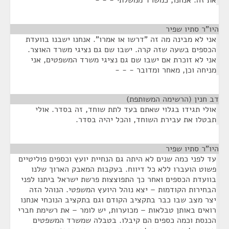
את זה. אנחנו, כמשרד ממשלתי - - -
היו"ר סתיו שפיר
¶
אני לא מבינה מה זה "דרשו או אמרו". אנחנו ישבנו בוועדת
הכספים בשעה שזה קרה. ישבו שם גם נציגי משרד האוצר.
אני לא זוכרת אם ישבו שם גם נציגי משרד המשפטים, אני
מניחה וכן, מאחר ומדובר - - -
דב חנין (הרשימה המשותפת)
¶
אולי תגידו בגלוי שאתם בעד לתת שוחד, זה בסדר. אולי
תבטלו את עבירת השוחד, והכל יהיה בסדר.
היו"ר סתיו שפיר
¶
עד לפני כמה שנים לא היתה גם הנחיית יועץ וכספים פוליטיים
פשוט הועברו ללא כל דיווח. בעקבות המאבק הארוך שלנו
בוועדת הכספים ואחר כך התפוצצות פרשת ישראל ביתנו לפני
הבחירות הקודמות – יצא נוהל היועץ המשפטי. הנוהל הזה
יצר מצב שבו כבר בתקציב הקודם וגם בתקציב הנוכחי אנחנו
רואים באותן טבלאות – מכוערות, יש לומר – את רשימת חברי
הכנסת וכמה כספים הם קיבלו. בטבלה שמשרד המשפטים