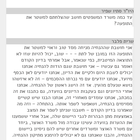
היו"ר סתיו שפיר
¶
עד כמה משרד המשפטים חושב שהצלחתם למשטר את
התופעה?
שרית פלבר
¶
אני חושבת שההנחיה מניחה מסד טוב וראוי למשטר את
התופעה הזו במובן של לתת - - - שוב, יכול להיות שזו לא
התוצאה המיטבית, כפי שנאמר, אבל אמרתי בדיון הקודם
ואומר גם עכשיו – אני חושבת שגם הודות להנחיה אנחנו
יכולים לשבת היום ולקיים את הדיון, אנחנו יודעים לאן הכסף
מיועד, אנחנו יודעים עם מי נכרתו ההסכמים – זה לא איזשהו
נושא שנעלם מהעין. אז זה הישג ראשון של ההנחיה. אנחנו
אחרי הדיונים וגם בעקבות הדיונים בוועדה, גם כתבנו את זה
במכתב, אנחנו עומדים מאחורי זה, אנחנו הבנו שיש קשיים
מסוימים בהנחיה, ושאפשר לשפר אותה. בהתחלה – וזה מה
שאמרנו בדיון הקודם – חשבנו שניתן לשפר את המצב
באמצעות מתן הבהרות לגבי היישום שלה, אבל אחרי ששמענו
את ההערות בוועדה עשינו עבודה מול משרד האוצר, ביחד
עם משרד האוצר ומשרדים אחרים שיש להם ניסיון ביישום
ההנחיה, והבנו שאנחנו גם לא יכולים להימנע מתיקון ההנחיה.