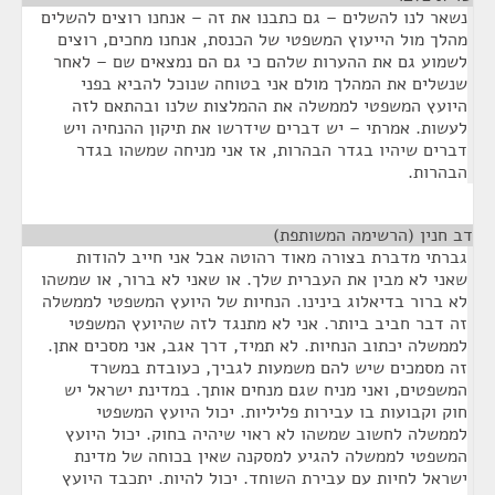
נשאר לנו להשלים – גם כתבנו את זה – אנחנו רוצים להשלים
מהלך מול הייעוץ המשפטי של הכנסת, אנחנו מחכים, רוצים
לשמוע גם את ההערות שלהם כי גם הם נמצאים שם – לאחר
שנשלים את המהלך מולם אני בטוחה שנוכל להביא בפני
היועץ המשפטי לממשלה את ההמלצות שלנו ובהתאם לזה
לעשות. אמרתי – יש דברים שידרשו את תיקון ההנחיה ויש
דברים שיהיו בגדר הבהרות, אז אני מניחה שמשהו בגדר
הבהרות.
דב חנין (הרשימה המשותפת)
¶
גברתי מדברת בצורה מאוד רהוטה אבל אני חייב להודות
שאני לא מבין את העברית שלך. או שאני לא ברור, או שמשהו
לא ברור בדיאלוג בינינו. הנחיות של היועץ המשפטי לממשלה
זה דבר חביב ביותר. אני לא מתנגד לזה שהיועץ המשפטי
לממשלה יכתוב הנחיות. לא תמיד, דרך אגב, אני מסכים אתן.
זה מסמכים שיש להם משמעות לגביך, כעובדת במשרד
המשפטים, ואני מניח שגם מנחים אותך. במדינת ישראל יש
חוק וקבועות בו עבירות פליליות. יכול היועץ המשפטי
לממשלה לחשוב שמשהו לא ראוי שיהיה בחוק. יכול היועץ
המשפטי לממשלה להגיע למסקנה שאין בכוחה של מדינת
ישראל לחיות עם עבירת השוחד. יכול להיות. יתכבד היועץ