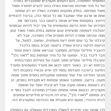
המשפטי לממשלה, והם לוקחים תקציבים שמועברים בצורה
של כל מיני תמיכות שנראות כאילו כוונו להגיע למטרה מאוד
מאוד מסוימת. בחלק מתקנות התמיכה האלה יש רק עמותה
אחת או ארגון אחד שמקבל את כל הכסף הזה, בניגוד להנחיית
היועץ. במקומות אחרים אנחנו ביקשנו כבר בפברואר את
הפירוט של חוות הדעת המשפטית על איך יכול להיות שכספים
יתגלגלו לעמותה ספציפית שגם עוסקת בחלק מאוד מאוד קטן
ממה שהיתה אמורה להיות מופנית אליו התמיכה, אבל לא
קיבלנו על כך שום חוות דעת משפטית. שמענו, למשל, על
הרשות לניקוז כינרת שאליו ביקשה חברת כנסת בליכוד
להעביר מיליוני שקלים, ומסתבר שבראש אותה רשות עומד
חבר ליכוד בכיר. שמענו על כל מיני עמותות כמו "לאור נלך"
שקיבלו מיליוני שקלים מתוך תקנה של פעילות התנדבותית
בכיתות יא-יב. כאשר זימנו לכאן את משרד המשפטים ומשרד
החינוך בישיבה הקודמת נמסר לנו שיש עכשיו בעקבות דוח
מבקר המדינה עוד שתי עמותות שמקבלות כספים מתוך אותה
תקנה. בדקנו, ומסתבר שאותן עמותות לא מקבלות כספים, הן
רק רשומות באותה תקנה אבל לא קיבלו שקל של תוספת
תקציבית, ובעצם אותה עמותה שעדיין ממשיכה לקבל כסף זו
רק עמותת "לאורו נלך", שיש לה חיבורים פוליטיים עמוקים
לבית היהודי, ומשם היא מקבלת את ההזרמה התקציבית הזו.
לכן אנחנו שוב חוזרים לשאלה המרכזית ששאלנו גם בהתחלה