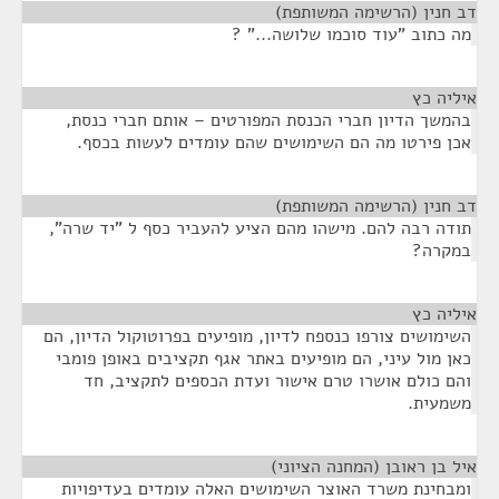
דב חנין (הרשימה המשותפת)
¶
מה כתוב "עוד סוכמו שלושה..." ?
איליה כץ
¶
בהמשך הדיון חברי הכנסת המפורטים – אותם חברי כנסת,
אכן פירטו מה הם השימושים שהם עומדים לעשות בכסף.
דב חנין (הרשימה המשותפת)
¶
תודה רבה להם. מישהו מהם הציע להעביר כסף ל "יד שרה",
במקרה?
איליה כץ
¶
השימושים צורפו כנספח לדיון, מופיעים בפרוטוקול הדיון, הם
כאן מול עיני, הם מופיעים באתר אגף תקציבים באופן פומבי
והם כולם אושרו טרם אישור ועדת הכספים לתקציב, חד
משמעית.
איל בן ראובן (המחנה הציוני)
¶
ומבחינת משרד האוצר השימושים האלה עומדים בעדיפויות