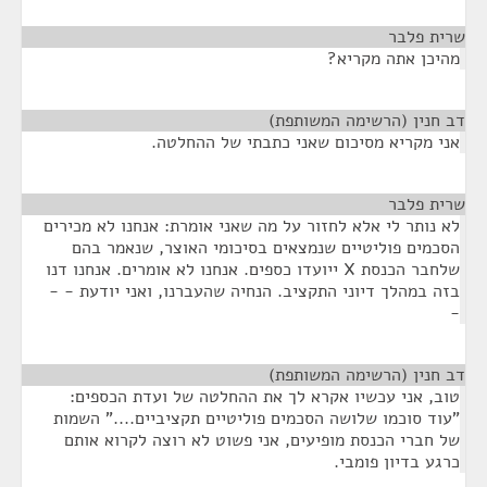
שרית פלבר
¶
מהיכן אתה מקריא?
דב חנין (הרשימה המשותפת)
¶
אני מקריא מסיכום שאני כתבתי של ההחלטה.
שרית פלבר
¶
לא נותר לי אלא לחזור על מה שאני אומרת: אנחנו לא מכירים
הסכמים פוליטיים שנמצאים בסיכומי האוצר, שנאמר בהם
שלחבר הכנסת X ייועדו כספים. אנחנו לא אומרים. אנחנו דנו
בזה במהלך דיוני התקציב. הנחיה שהעברנו, ואני יודעת - -
-
דב חנין (הרשימה המשותפת)
¶
טוב, אני עכשיו אקרא לך את ההחלטה של ועדת הכספים:
"עוד סוכמו שלושה הסכמים פוליטיים תקציביים...." השמות
של חברי הכנסת מופיעים, אני פשוט לא רוצה לקרוא אותם
כרגע בדיון פומבי.