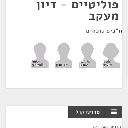
פוליטיים - דיון
מעקב
ח"כים נוכחים
סתיו
איל בן
יוסף
שפיר
ראובן
דב חנין
ג'בארין
פרוטוקול
¶
הכנסת העשרים