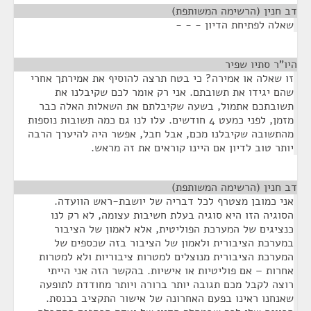
דב חנין (הרשימה המשותפת)
¶
שאלה לפתיחת הדיון - - -
היו"ר סתיו שפיר
¶
זו שאלה או אמירה? כי בטח תרצה להוסיף את אמירתך אחרי
שהם יגידו את תשובתם. אני רק אומר לכם שקיבלנו את
תשובתכם אתמול, בשעה שקיבלתם את השאלות האלה כבר
מזמן, לפני כמעט 4 חודשים. עלו לנו גם כמה תשובות נוספות
מהתשובה שקיבלנו מכם, אבל חבל, אפשר היה להיערך הרבה
יותר טוב לדיון אם היינו קוראים את זה מראש.
דב חנין (הרשימה המשותפת)
¶
אני כמובן מצטרף לכל דבריה של יושבת-ראש הוועדה.
הסוגיה הזו היא סוגיה בעלת חשיבות עצומה, לא רק לנו
כנציגים של המערכת הפוליטית, אלא לאמון של הציבור
במערכת הציבורית ולאמון של הציבור בזה שכספים של
המערכת הציבורית מנוצלים למטרות ציבוריות ולא למטרות
אחרות – אם פוליטיות או אישיות. בהקשר הזה אני הייתי
רוצה לקבל מכם תגובה יותר ברורה ויותר מחודדת לתופעה
שאנחנו ראינו בפעם האחרונה של אישור התקציב בכנסת.