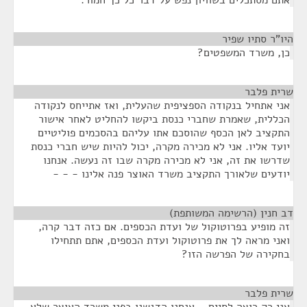
אתם מסתכלים בשוויון נפש על דבר כל כך חמור.
היו"ר סתיו שפיר
¶
כן, משרד המשפטים?
שרית פלבר
¶
אני אתחיל בנקודה הספציפית שהעלית, ואז אתייחס לנקודה
הכללית, שאמרת שחברי כנסת ביקשו להחליט לאחר אישור
התקציב לאן הכסף שהוסכם אתו עליהם בהסכמים פוליטיים
יועד אליו. אני לא מכירה מקרה, יכול להיות שיש חברי כנסת
שדרשו את זה, אני לא מכירה מקרה שבו זה נעשה. אנחנו
יודעים שלאורך התקציב משרד האוצר פנה אלינו - - -
דב חנין (הרשימה המשותפת)
¶
זה מופיע בפרוטוקול של ועדת הכספים. אם כזה דבר קרה,
ואני מראה לך את פרוטוקול ועדת הכספים, אתם תתחילו
בחקירה של הפרשה הזו?
שרית פלבר
¶