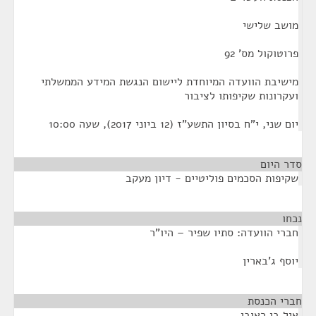
מושב שלישי
פרוטוקול מס' 92
מישיבת הוועדה המיוחדת ליישום הנגשת המידע הממשלתי
ועקרונות שקיפותו לציבור
יום שני, י"ח בסיון התשע"ז (12 ביוני 2017), שעה 10:00
סדר היום
שקיפות הסכמים פוליטיים - דיון מעקב
נכחו
¶
חברי הוועדה: סתיו שפיר – היו"ר
יוסף ג'בארין
חברי הכנסת
¶
איל בן ראובן