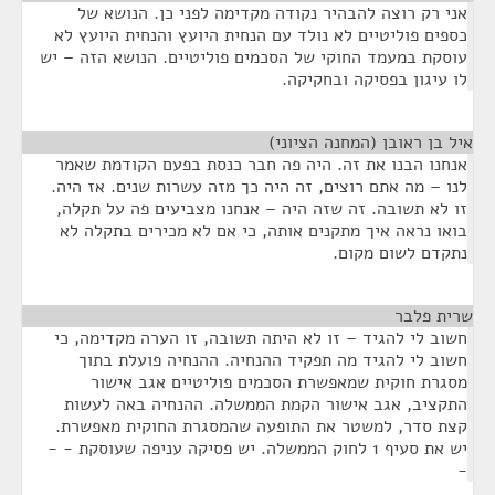
אני רק רוצה להבהיר נקודה מקדימה לפני כן. הנושא של
כספים פוליטיים לא נולד עם הנחית היועץ והנחית היועץ לא
עוסקת במעמד החוקי של הסכמים פוליטיים. הנושא הזה – יש
לו עיגון בפסיקה ובחקיקה.
איל בן ראובן (המחנה הציוני)
¶
אנחנו הבנו את זה. היה פה חבר כנסת בפעם הקודמת שאמר
לנו – מה אתם רוצים, זה היה כך מזה עשרות שנים. אז היה.
זו לא תשובה. זה שזה היה – אנחנו מצביעים פה על תקלה,
בואו נראה איך מתקנים אותה, כי אם לא מכירים בתקלה לא
נתקדם לשום מקום.
שרית פלבר
¶
חשוב לי להגיד – זו לא היתה תשובה, זו הערה מקדימה, כי
חשוב לי להגיד מה תפקיד ההנחיה. ההנחיה פועלת בתוך
מסגרת חוקית שמאפשרת הסכמים פוליטיים אגב אישור
התקציב, אגב אישור הקמת הממשלה. ההנחיה באה לעשות
קצת סדר, למשטר את התופעה שהמסגרת החוקית מאפשרת.
יש את סעיף 1 לחוק הממשלה. יש פסיקה עניפה שעוסקת - -
-