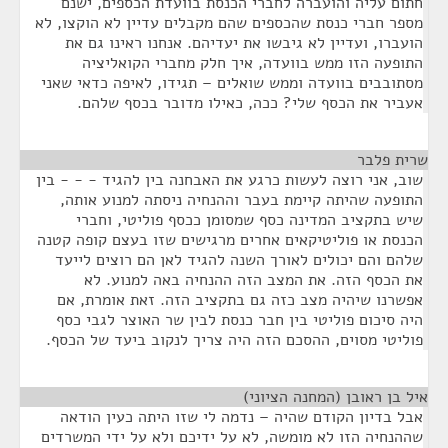
חתום עליה והועברה לחברי הכנסת בוועדת הכספים, ישנם
מספר חברי כנסת שהכספים שהם מקבלים עדיין לא הוקצו, לא
הועברו, ועדיין לא גיבשו את יעדיהם. אנחנו ראינו גם את
התופעה הזו ממש בוועדה, איך חלק מחברי הקואליציה
מסתובבים בוועדה וממש שואלים – תגידו, לאיפה כדאי שאני
אעביר את הכסף שלי? ככה, כאילו מדובר בכסף שלהם.
שרית פלבר
¶
שוב, אני רוצה לעשות כרגע את האבחנה בין להגיד - - - בין
התופעה שהיתה קיימת בעבר וההנחיה ניסתה למנוע אותה,
שיש בתקציב המדינה כסף שמסומן ככסף פוליטי, וחברי
הכנסת או פוליטיקאים אחרים מרגישים שזו בעצם קופה קטנה
שלהם והם יכולים לאורך השנה להגיד לאן הם רוצים לייעד
את הכסף הזה. את המצב הזה ההנחיה באה למנוע. לא
אפשרנו שיהיה מצב כזה גם בתקציב הזה. זאת אומרת, אם
היה סיכום פוליטי בין חבר כנסת לבין שר האוצר לגבי כסף
פוליטי מסוים, ההסכם הזה היה צריך לנקוב ביעד של הכסף.
איל בן ראובן (המחנה הציוני)
¶
אבל בדיון הקודם שהיה – נדמה לי שזו היתה כעין הודאה
שההנחיה הזו לא מומשה, לא על ידיכם ולא על ידי המשרדים