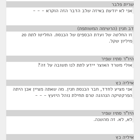
שרית פלבר
¶
אני לא יודעת באיזה שלב הדבר הזה הוקרא - - -
דב חנין (הרשימה המשותפת)
¶
זו החלטה של ועדת הכספים של הכנסת. החליטו לתת 20
מיליון שקל.
היו"ר סתיו שפיר
¶
אולי משרד האוצר יידע לתת לנו תשובה על זה?
איליה כץ
¶
אני מציע לחדד, חבר הכנסת חנין. מה שאתה מציין אכן היתה
הפרקטיקה הנהוגה טרם תחילת נוהל היועץ - - -
היו"ר סתיו שפיר
¶
לא, לא. זה מהשנה.
איליה כץ
¶