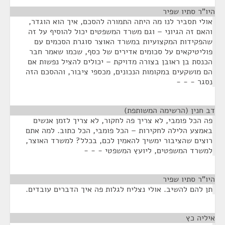
היו"ר סתיו שפיר
¶
אולי תסביר לנו מה היתה התמורה להסכם, איך הוא הוגדר,
והאם זה הגיוני – וגם משרד המשפטים יכול להוסיף על זה
שהפקידות המקצועיות במשרד האוצר סוגרת הסכמים עם
פוליטיקאים על סכומים אדירים של כסף, שכמו שאמר חבר
הכנסת בן ראובן בצורה מדויקת – יכולים להציל נפשות אם
הם מושקעים במקומות הנכונים, מכספי ציבור, וההסכם הזה
נסגר - - -
דב חנין (הרשימה המשותפת)
¶
פה הכל פומבי, לא צריך פה לחקור, לא צריך לזמן אנשים
באמצע הלילה לחקירות – הכל פומבי, הכל כתוב. למה אתם
רוצים שהציבור ימשיך להאמין לכם, בכלל? למשרד האוצר,
למשרד המשפטים, ליועץ המשפטי - - -
היו"ר סתיו שפיר
¶
תן להם להשיב. אולי נצליח לגלות פה איך הדברים עובדים.
איליה כץ
¶