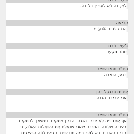
לא, זה לא לעניין כל זה.
קריאה
¶
הם גוזרים 30% מ - - -
ג'עפר פרח
¶
סתם תקעו - - -
היו"ר סתיו שפיר
¶
רגע, הסיבה - - -
איריס פרנקל כהן
¶
אני צריכה הגנה.
היו"ר סתיו שפיר
¶
אף אחד פה לא צריך הגנה. הדיון מתקיים וימשיך להתקיים
בצורה שלווה. הסיבה שאני שואלת את השאלות האלה, כי
בדיון הקודם, רק לפני כמה חודשים, הגיעו לפה הנציגים