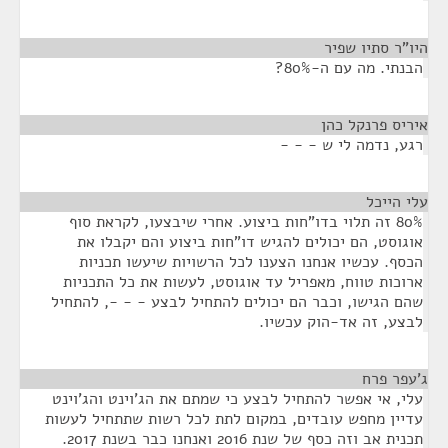
היו"ר סתיו שפיר
¶
הבנתי. מה עם ה-80%?
איריס פרנקל כהן
¶
רגע, נדמה לי ש - - -
עלי הייכל
¶
80% זה תלוי בדו"חות ביצוע. אחרי שיבצעו, לקראת סוף
אוגוסט, הם יכולים להגיש דו"חות ביצוע והם יקבלו את
הכסף. עכשיו אנחנו הצענו לכל הרשויות שיעשו תכניות
ארוכות טווח, מאפריל עד אוגוסט, לעשות את כל התכניות
שהם הגישו, וכבר הם יכולים להתחיל לבצע - - -, להתחיל
לבצע, זה אד-הוק עכשיו.
ג'עפר פרח
¶
עלי, אי אפשר להתחיל לבצע כי שמתם את הג'וינט והג'וינט
עדיין מחפש עובדים, במקום לתת לכל רשות שתתחיל לעשות
תכנית אב וזה כסף של שנת 2016 ואנחנו כבר בשנת 2017.