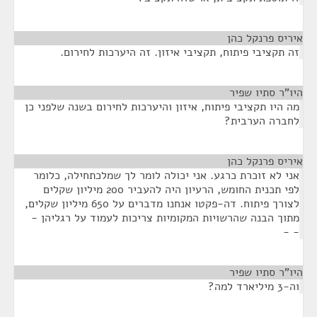
איריס פרנקל כהן
¶
זה תקציבי פיתוח, תקציבי איזון. זה היערכות לחירום.
היו"ר סתיו שפיר
¶
מה היו תקציבי פיתוח, איזון והיערכות לחירום בשנה שלפני כן
לחברה הערבית?
איריס פרנקל כהן
¶
אני לא זוכרת כרגע. אני יכולה לומר לך שמלכתחילה, כלומר
לפי תכנית החומש, הרעיון היה להעביר 200 מיליון שקלים
לצורך פיתוח. דה-פקטו אנחנו מדברים על 650 מיליון שקלים,
מתוך הבנה שהרשויות המקומיות צריכות לעמוד על רגליהן -
- -
היו"ר סתיו שפיר
¶
וה-3 מיליארד למה?