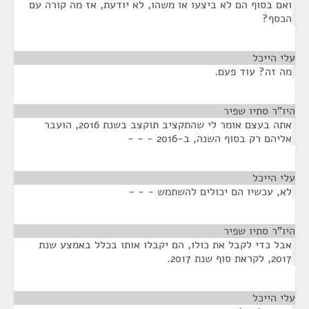
ואם בסוף הם לא ביצעו או משהו, לא יודעת, אז מה קורה עם
הכסף?
עלי הייכל
¶
מה זה? עוד פעם.
היו"ר סתיו שפיר
¶
אתה בעצם אומר לי שהתקציב תוקצב בשנת 2016, הועבר
אליהם רק בסוף השנה, ב-2016 - - -
עלי הייכל
¶
לא, עכשיו הם יכולים להשתמש - - -
היו"ר סתיו שפיר
¶
אבל כדי לקבל את כולו, הם יקבלו אותו בכלל באמצע שנת
2017, לקראת סוף שנת 2017.
עלי הייכל
¶