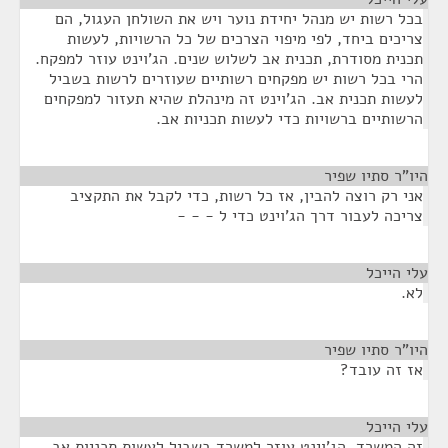
בכל רשות יש מנהל יחידת נוער ויש את השולחן העגול, הם
צריכים ביחד, לפי מיפוי הצרכים של כל הרשויות, לעשות
תכנית מסודרת, תכנית אב לשלוש שנים. הג'וינט עוזר למפקח.
הרי בכל רשות יש מפקחים רשותיים שעוזרים לרשות בשביל
לעשות תכנית אב. הג'וינט זה מינהלת שהיא תעזור למפקחים
הרשותיים ברשויות כדי לעשות תכניות אב.
היו"ר סתיו שפיר
¶
אני רק רוצה להבין, אז כל רשות, כדי לקבל את התקציב
צריכה לעבור דרך הג'וינט כדי ל - - -
עלי הייכל
¶
לא.
היו"ר סתיו שפיר
¶
אז זה עובד?
עלי הייכל
¶
זה המשרד. הג'וינט עוזר למשרד בשביל לעשות תכניות אב