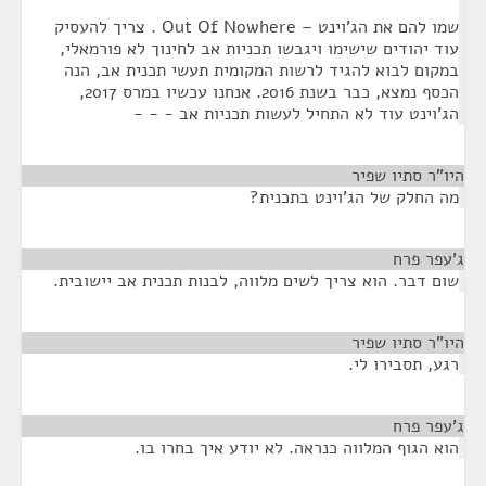
שמו להם את הג'וינט – Out Of Nowhere . צריך להעסיק
עוד יהודים שישימו ויגבשו תכניות אב לחינוך לא פורמאלי,
במקום לבוא להגיד לרשות המקומית תעשי תכנית אב, הנה
הכסף נמצא, כבר בשנת 2016. אנחנו עכשיו במרס 2017,
הג'וינט עוד לא התחיל לעשות תכניות אב - - -
היו"ר סתיו שפיר
¶
מה החלק של הג'וינט בתכנית?
ג'עפר פרח
¶
שום דבר. הוא צריך לשים מלווה, לבנות תכנית אב יישובית.
היו"ר סתיו שפיר
¶
רגע, תסבירו לי.
ג'עפר פרח
¶
הוא הגוף המלווה כנראה. לא יודע איך בחרו בו.