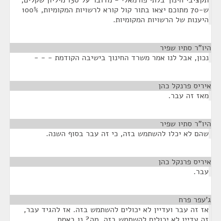
תקציבי חינוך בלתי פורמאלי - מדובר על 130 מיליון שקלים,
ש-70 מתוכם יצאו בתור קול קורא לרשויות המקומיות, 100%
היענות של הרשויות המקומיות.
היו"ר סתיו שפיר
¶
נכון, אבל לנו אמר משרד החינוך בישיבה הקודמת - - -
איריס פרנקל כהן
¶
מאז זה עבר.
היו"ר סתיו שפיר
¶
שהם לא יכלו להשתמש בזה, כי זה עבר בסוף השנה.
איריס פרנקל כהן
¶
עבר.
ג'עפר פרח
¶
אז זה עבר ועדיין לא יכולים להשתמש בזה. אז להגיד עבר,
זה עדיין לא יכולים להשתמש בזה. מה? נו באמת.