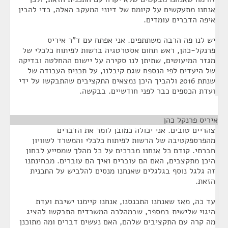
אנחנו מתעקשים על קיומם של דיוני המעקב האלה, כדי להבין
איפה הדברים עומדים.
יש לנו פה הרבה משתתפים. אני אפתח עם ד"ר איריס
פרנקל-כהן, ראש תחום אסטרטגיה ברשות לפיתוח כלכלי של
מגזר המיעוטים, שתיתן לנו סקירה על יישום ההחלטה ובדיקה
של היעדים לפי הנספח שגם קיבלנו, על תכנית העבודה של
שנתת 2016 ולהביך היכן נמצאים התקציבים שהתבקשו על ידי
ועדת הכספים כבר לפני חודשיים. בבקשה.
איריס פרנקל כהן
¶
צהריים טובים. אני יכולה כמובן לומר את הדברים
מהפרספקטיבה של הרשות לפיתוח כלכלי והמשרד לשוויון
חברתי. קודם כל אנחנו מברכים על כל מהלך שמסייע לבחון
היכן מתקצבים, האם הם עוברים ואיך הם עוברים. מבחינתנו
זה גלגל נוסף בגלגלים שאנחנו מנסים להלביש על התכנית
הזאת.
עד כה, מאז שאנחנו התכנסנו, אנחנו קיימנו ישיבת ועדת
היגוי שלישית במספר, שבמהלכה המשרדים התבקשו להציג
מה קרה עם התקציבים שלהם, האם נעשים דברים ומה מתוכנן