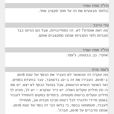
היו"ר סתיו שפיר
¶
כלומר מבצעים את זה על סמך תקציב אחר.
עלי הייכל
¶
מה זאת אומרת? לא. זה התחייבויות, אבל הם הגישו כבר
תכניות ולפי התכניות אנחנו מתקצבים אותם.
היו"ר סתיו שפיר
¶
אוקיי. כן, בבקשה, ג'עפר.
ג'עפר פרח
¶
מה שקרה זה שהאוצר לא העביר את הכסף של שנת 2016
ב-2016. העבירו את זה ב-22 בדצמבר, עבר בוועדת כספים.
ואז האוצר הוציא הרשאות, אבל בפועל הכסף לא יצא. יש את
ה-70 מיליון שקלים האלה. יש נייר שנקרא – יש לך, מגיע לך
מיליון שקלים ברשות מקומית. בינתיים במקום להתחיל לעבוד
באופן מיידי ולהגיד לכל רשות תכינו תכנית אב, תתחילו
לעבוד, תשתמשו בכסף, כי בלאו הכי זה כסף של שנת 2016.
אנחנו מדברים על 2016, חברה'.