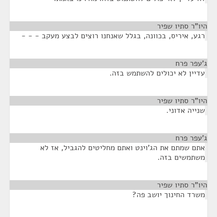
היו"ר סתיו שפיר
¶
רגע, איריס, בכוונה, בגלל שאנחנו רוצים לבצע מעקב - - -
ג'עפר פרח
¶
עדיין לא יכולים להשתמש בזה.
היו"ר סתיו שפיר
¶
שנייה אדוני.
ג'עפר פרח
¶
אתם שמתם את הג'וינט ואתם מחליטים להגביל, אז לא
משתמשים בזה.
היו"ר סתיו שפיר
¶
משרד החינוך יושב פה?