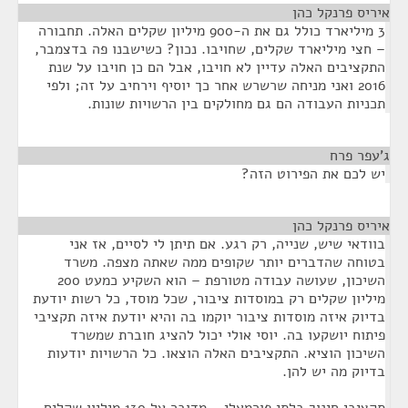
איריס פרנקל כהן
¶
3 מיליארד כולל גם את ה-900 מיליון שקלים האלה. תחבורה
– חצי מיליארד שקלים, שחויבו. נכון? כשישבנו פה בדצמבר,
התקציבים האלה עדיין לא חויבו, אבל הם כן חויבו על שנת
2016 ואני מניחה שרשרש אחר כך יוסיף וירחיב על זה; ולפי
תכניות העבודה הם גם מחולקים בין הרשויות שונות.
ג'עפר פרח
¶
יש לכם את הפירוט הזה?
איריס פרנקל כהן
¶
בוודאי שיש, שנייה, רק רגע. אם תיתן לי לסיים, אז אני
בטוחה שהדברים יותר שקופים ממה שאתה מצפה. משרד
השיכון, שעושה עבודה מטורפת – הוא השקיע כמעט 200
מיליון שקלים רק במוסדות ציבור, שכל מוסד, כל רשות יודעת
בדיוק איזה מוסדות ציבור יוקמו בה והיא יודעת איזה תקציבי
פיתוח יושקעו בה. יוסי אולי יכול להציג חוברת שמשרד
השיכון הוציא. התקציבים האלה הוצאו. כל הרשויות יודעות
בדיוק מה יש להן.