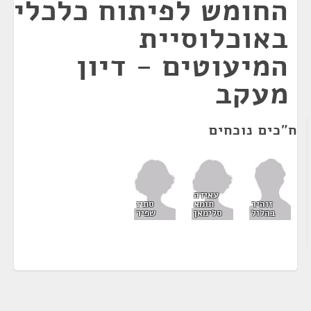
החומש לפיתוח כלכלי
באוכלוסיית
המיעוטים - דיון
מעקב
ח"כים נוכחים
עאידה
תומא
סתיו
זוהיר
סלימאן
שפיר
בהלול