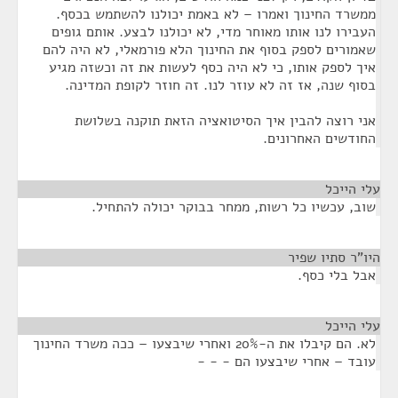
ממשרד החינוך ואמרו – לא באמת יכולנו להשתמש בכסף.
העבירו לנו אותו מאוחר מדי, לא יכולנו לבצע. אותם גופים
שאמורים לספק בסוף את החינוך הלא פורמאלי, לא היה להם
איך לספק אותו, כי לא היה כסף לעשות את זה וכשזה מגיע
בסוף שנה, אז זה לא עוזר לנו. זה חוזר לקופת המדינה.
אני רוצה להבין איך הסיטואציה הזאת תוקנה בשלושת
החודשים האחרונים.
עלי הייכל
¶
שוב, עכשיו כל רשות, ממחר בבוקר יכולה להתחיל.
היו"ר סתיו שפיר
¶
אבל בלי כסף.
עלי הייכל
¶
לא. הם קיבלו את ה-20% ואחרי שיבצעו – ככה משרד החינוך
עובד – אחרי שיבצעו הם - - -