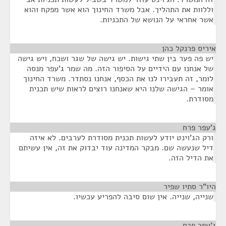
וללוות את התהליך. אבל משרד החינוך הוא אשר מפקח והוא
אשר אחראי על הנושא של התכניות.
איריס פרנקל כהן
¶
יש פה פער בין שתי גישות. יש גישה של שגר ושכח, ויש גישה
של אנחנו עם הידיים על הסיפור הזה. מה שמר ג'עפר מנסה
לומר, זה תעבירו לנו את הכסף, אנחנו נסתדר. משרד החינוך
אומר – הגישה שלנו היא שאנחנו רוצים לראות שיש תכנית
מסודרת.
ג'עפר פרח
¶
ורק הג'וינט יודע לעשות תכנית מסודרת לערבים. לא איזה
דיל שנעשה שם. מבקר המדינה עוד יבדוק את זה, אין עשיתם
את הדיל הזה.
היו"ר סתיו שפיר
¶
שנייה, שנייה. אין שום סיבה להפריע עכשיו.
ג'עפר פרח
¶