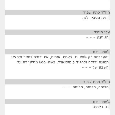
היו"ר סתיו שפיר
¶
רגע, תסביר לנו.
עלי הייכל
¶
הג'וינט - - -
ג'עפר פרח
¶
והעברתם רק 20%. נו, באמת. איריס, את יכולה לחייך ולהציג
תמונה ורודה ולהגיד 3 מיליארד, כשה-600 מיליון זה על
חשבון של - - -
היו"ר סתיו שפיר
¶
סליחה, סליחה, סליחה - - -
ג'עפר פרח
¶
נו, באמת.