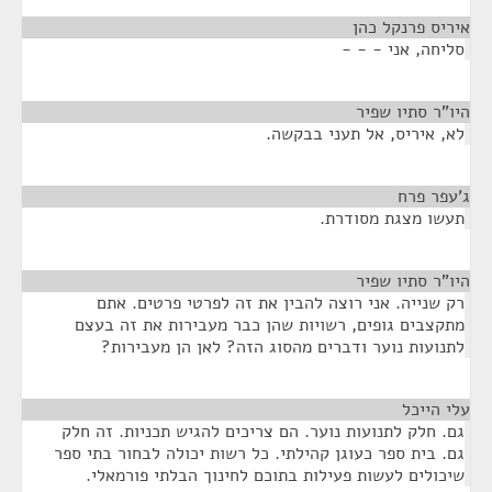
איריס פרנקל כהן
¶
סליחה, אני - - -
היו"ר סתיו שפיר
¶
לא, איריס, אל תעני בבקשה.
ג'עפר פרח
¶
תעשו מצגת מסודרת.
היו"ר סתיו שפיר
¶
רק שנייה. אני רוצה להבין את זה לפרטי פרטים. אתם
מתקצבים גופים, רשויות שהן כבר מעבירות את זה בעצם
לתנועות נוער ודברים מהסוג הזה? לאן הן מעבירות?
עלי הייכל
¶
גם. חלק לתנועות נוער. הם צריכים להגיש תכניות. זה חלק
גם. בית ספר כעוגן קהילתי. כל רשות יכולה לבחור בתי ספר
שיכולים לעשות פעילות בתוכם לחינוך הבלתי פורמאלי.