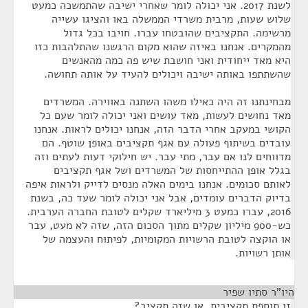
לשנת 2017. אני יכולה לומר שאחרי ישיבה שהתמשכה כמעט
שלוש שעות, מרבית משרדי הממשלה באו והציגו עשייה
מרשימה. התקציבים שהובטחו עברו. חויבו בכל גדול
מהמקרים. אנחנו באיזה שהוא מקום הרגשנו שהתלהבות כזו
היא מאד ייחודית ואני חושבת שיש פה כמה מהאנשים
שהשתתפו באותה ישיבה ויכולים להעיד על אותה תחושה.
מבחינתנו זה היה כאילו משהו השתנה באווירה. המשרדים
מאד נחושים לעשות, מאד עושים ואני יכולה לומר שעם כל
הקושי במעקב אחרי הדבר הזה, אנחנו יכולים לראות. אנחנו
עובדים בשיתוף פעולה עם אגף תקציבים באופן שוטף. הם
מדווחים לנו אם עבר, מתי עבר. יש חילוקי דעות לעתים וזה
בגלל אופן ההתייחסות של המשרדים ושל אגף תקציבים
לאותם סכומים. אנחנו בימים האלה מנסים לדייק ולראות איפה
בדיוק הדברים עומדים, אבל אני יכולה לומר שעד כה, בשנת
2016, עברו כמעט 3 מיליארד שקלים לטובת החברה הערבית.
כש-900 מיליון שקלים מתוך הסכום הזה, שזה לא מעט, עבר
או הוקצה לטובת הרשויות המקומיות, לפיתוח והעצמה של
אותן רשויות.
היו"ר סתיו שפיר
¶
זו תוספת תקציבית, או שזה תקציב?