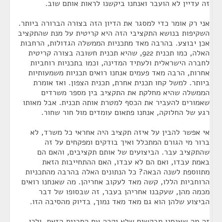
זה עדיין לא הועבר ואנחנו ביקשנו לראות אותם שוב.
אני רק אומר כדי למסגר את הדיון הזה בצורה הברורה ביותר.
השקיפות בנושא התקציבי הזה היא קריטית על מנת שהתקציב
אכן יבוצע. בהרבה מאד מתכניות הממשלה הגדולות, הרחבות
האלה, כמו תכנית 922, שהיא תכנית חשובה בצורה קריטית
לחברה הישראלית ולעתיד המדינה, וכמו בתכניות רוחביות
אחרות, הרבה מאד פעמים אנחנו רואים תכניות משמעותיות
ביותר. למשל קחו תכנית אחרת, תכנית הצפון. ואז אומרת
הממשלה שהיא מחלקת את התקציב בין מספר משרדים
שאמורים להעביר את הכסף למטרת אותה תכנית. אבל מאותו
רגע של החלוקה, אנחנו פתאום עומדים מול חור שחור.
אי אפשר להבין על איזה תקציב היה אחראי כל משרד, לא
ברור מי הגורם המתכלל ואיך בודקים ומפקחים על זה
שהתקציב עבר. הביצועים של אותם תקציבים, והאם הם
באמת עבדו, ואם הם לא עבדו, האם ההתחייבות הזאת
מתווספת לשנה הבאה? כל הנתונים האלה בהרבה מהתכניות
הרוחביות הללו, קשה מאד לעקוב אחריהן. מה שאנחנו רואים
מכמה מהן, שעקבנו אחריהן בעבר, זה שבסופו של דבר
הביצוע שלהן הוא גם מאד מאד נמוך, בדיוק מהסיבה הזו.
זה מה שאנחנו מבקשים שלא יקרה עם התכנית הזאת, ולכן