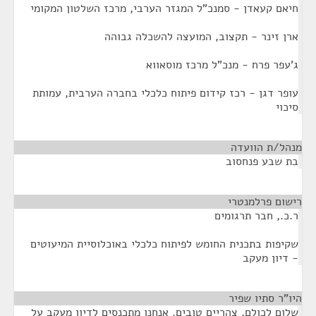
חיאם קעאדן - סמנכ"ל המגזר הערבי, מרכז השלטון המקומי
ארן זינר - תקצוב, המועצה להשכלה גבוהה
ג'עפר פרח - מנכ"ל מרכז מוסאווא
עופר דגן - רכז קידום פיתוח כלכלי בחברה הערבית, עמותת
סיכוי
מנהל/ת הוועדה
¶
בת שבע פנחסוב
רישום פרלמנטרי
¶
ר.כ., חבר תרגומים
שקיפות בתכנית החומש לפיתוח כלכלי באוכלוסיית המיעוטים
- דיון מעקב
היו"ר סתיו שפיר
¶
שלום לכולם, צהריים טובים. אנחנו מתכנסים לדיון מעקב על