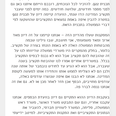
תכנית 922. להזכיר לכל הנוכחים, רובכם הייתם איתנו כאן גם
לפני מספר חודשים, שלושה חודשים. כמה ימים לפני שעבר
תקציב המדינה הדו שנתי, הוועדה קיימה דיון על תכנית 922
במטרה להבין איפה באמת נמצאים התקציבים שהושקעו לפי
דברי הממשלה בתכנית הזאת.
המסקנות שעלו מהדיון הזה – אנחנו קיימנו על זה דיון מאד
ארוך ומאד משמעותי, אני חושבת, שבו גילינו שכמה
מהבטחות הממשלה האלה לא באמת הונחו בצורה של תקציב.
כלומר, בחלק מהמקרים היו משרדי ממשלה שדיווחו לנו על
זה שהובטח להם תקציב אבל הוא לא נכנס לבסיס התקציב
בכלל. במשרדים אחרים אמרו לנו שהובטח תקציב בשנה
שעברה, אבל הוא לא הגיע עד לחודש נובמבר של אותה שנה
ולכן הם לא הצליחו לממש אותו והחזירו אותו למעשה לקופת
המדינה. אנחנו לא הבנו אם איפה שנוצרו עודפים כאלה,
עודפים מחויבים, הכסף אכן חזר לאחר מכן או לא. גם את זה
אנחנו ננסה לברר פה.
בעקבות הדיון ההוא התקיים גם דיון בוועדת הכספים. אנחנו
עקבנו אחריו, וגם שם התבקש משרד האוצר, משרד ראש
הממשלה, סליחה, המשרד לשוויון חברתי, להעביר את
הנתונים התקציביים ואת התקנות התקציביות. למיטב ידיעתי