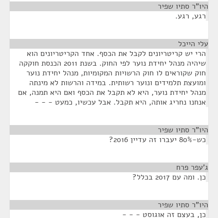
היו"ר סתיו שפיר
¶
רגע, רגע.
עלי הייכל
¶
הרי יש קריטריונים לקבל את הכסף. אחד הקריטריונים הוא
שיהיה מנהל יחידת נוער לפי החוק. בשנת 2011 הכנסת חוקקה
חוק שקוראים לו חוק הרשויות המקומיות, מנהל יחידת נוער
ומועצת תלמידים ונוער רשותית. במידה והרשות לא מינתה
מנהל יחידת נוער, היא לא תקבל את הכסף ואם היא תמנה, אם
אנחנו נחריג אותה, היא תקבל. אבל עכשיו, כמעט - - -
היו"ר סתיו שפיר
¶
כש-80% יעברו זה עדיין 2016?
ג'עפר פרח
¶
כן. ומה עם 2017 בכלל?
היו"ר סתיו שפיר
¶
כן, בעצם זה אוגוסט - - -