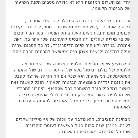
יחד עם תשלום המזונות היא לא גדולה מסכום תקנת השיעור
של הביטוח הלאומי.
עוד נתון משמעותי, כי זה הבסיס לחישוב שלו אחר כך,
כשהוא אומר ש-20.5 אחוזים מהשנים – 4,000 נשים – קיבלו
סכומים מופחתים. הנשים האלו ביחס הפסידו בסך הכול סכום
של 52 מיליון שקלים. זה הבסיס להערכות שלו אחר כך. זאת
אומרת, במידה ולא היה קיים הדיסריגרד, זה כל הסכום שהיה
עולה למדינה ולנשים עצמן היה מתאפשר להרוויח הרבה יותר.
הוא מציע שלוש חלופות. חלופה ראשונה שלו היא חלופה
חלומית של כולנו, ביטול מלא של הדיסריגרד וביטול התקרה
המקסימלית. המשמעות היא שכל אם חד הורית שרוצה לקבל
את מזונות ילדיה באמצעות הביטוח הלאומי, תוכל לעשות זאת
כאשר במקביל תוכל להשתכר ככל שתחפוץ. היתרון המרכזי
של החלופה הזאת הוא צדק חברתי וכלכלי אמיתי. המדינה
ממשיכה לתת מימון ביניים אבל האחריות לתעסוקה עוברת
לאימהות.
מבחינה תקציבית, הוא מדבר על עלות של 55 מיליון שקלים
לשנה. כמובן שזה סכום בטל בשישים לעומת היתרונות
שתקבל המדינה. זאת הצעה ראשונה.