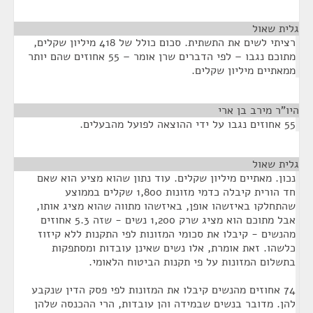
גלית שאול
¶
רציתי לשים את התשתית. סכום כולל של 418 מיליון שקלים,
מתוכם נגבו – לפי הדברים שרן אומר – 55 אחוזים שהם יותר
ממאתיים מיליון שקלים.
היו"ר מירב בן ארי
¶
55 אחוזים נגבו על ידי ההוצאה לפועל מהבעלים.
גלית שאול
¶
נכון. מאתיים מיליון שקלים. עוד נתון שהוא מציע הוא שאם
חד הורית קיבלה כדמי מזונות 1,800 שקלים בממוצע
שהתחלקו באיזשהו אופן, באיזשהו מתווה שהוא מציג אותו,
אבל מתוכם הוא מציג שרק 1,200 נשים - שזה 5.3 אחוזים
מהנשים - קיבלו את סכומי המזונות לפי התקנות ללא קיזוז
כלשהו. זאת אומרת, אלו נשים שאינן עובדות ומסתפקות
בתשלום המזונות על פי תקנות הביטוח הלאומי.
74 אחוזים מהנשים קיבלו את המזונות לפי פסק הדין שנקבע
להן. מדובר בנשים שבמידה והן עובדות, הרי ההכנסה שלהן