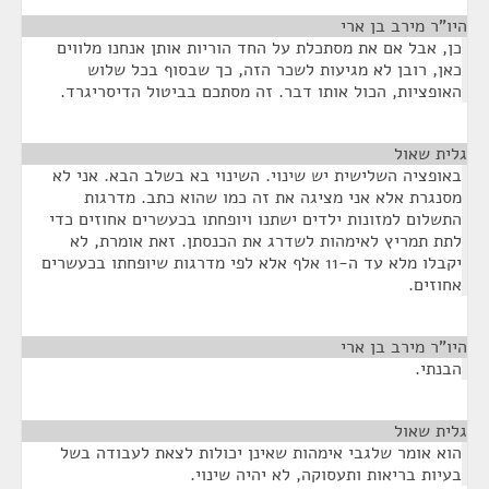
היו"ר מירב בן ארי
¶
כן, אבל אם את מסתכלת על החד הוריות אותן אנחנו מלווים
כאן, רובן לא מגיעות לשכר הזה, כך שבסוף בכל שלוש
האופציות, הכול אותו דבר. זה מסתכם בביטול הדיסריגרד.
גלית שאול
¶
באופציה השלישית יש שינוי. השינוי בא בשלב הבא. אני לא
מסנגרת אלא אני מציגה את זה כמו שהוא כתב. מדרגות
התשלום למזונות ילדים ישתנו ויופחתו בכעשרים אחוזים כדי
לתת תמריץ לאימהות לשדרג את הכנסתן. זאת אומרת, לא
יקבלו מלא עד ה-11 אלף אלא לפי מדרגות שיופחתו בכעשרים
אחוזים.
היו"ר מירב בן ארי
¶
הבנתי.
גלית שאול
¶
הוא אומר שלגבי אימהות שאינן יכולות לצאת לעבודה בשל
בעיות בריאות ותעסוקה, לא יהיה שינוי.