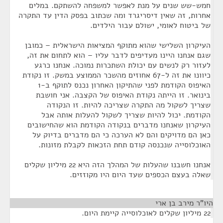
חמש-שש שנים על מנת לאפשר למשפחה להשתקם. במלים
אחרות, זה שאין דיסריגרד ומה שכתוב בפסק הדין עד התקרה
של ביטוח לאומי, ישולם עבור הילדים.
העיקרון השלישי שהוא מתוקף המציאות הישראלית – כמובן
שגם אנחנו היינו מעדיפים לדבר עליו – הוא לתחום את זה,
לעזור רק לנשים עם יכולת השתכרות נמוכה. אנחנו כרגע
כיוונו את זה ל-67 אחוזים מהשכר הממוצע במשק. זו נקודת
האיפוס הקודמת לפני שהתיקון האחרון נכנס לתוקף ב-1
בינואר. זו הייתה נקודת האיפוס של הקצבה. אני חושבת
שצריך לשקול מה התקרה שצריכה להיות. זו הנקודה
הקודמת. יכול להיות שצריך לשקול להעלות אותה אבל
העיקרון שאנחנו מדברים בנקודה הקודמת הוא שהחישובים
כאן הם מדויקים והם לא הערכה כי הם מדברים בדיוק על
האוכלוסייה שנכנסה קודם תחת הזכאות לקבלת מזונות.
אנחנו חשבנו שהעלות של המהלך הזה היא 22 מיליון שקלים
שאלה בעצם הכספים שעד היום היו מקוזזים.
היו"ר מירב בן ארי
¶
22 מיליון שקלים לאוכלוסייה קיימת היום.