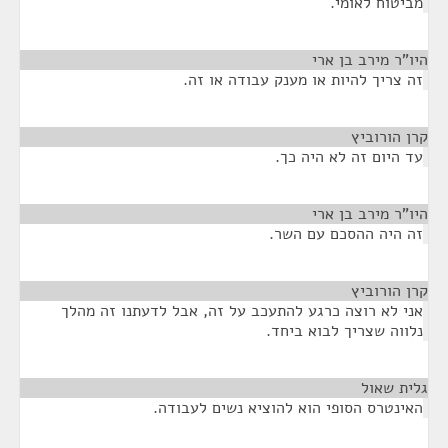
מביטוח לאומי.
היו"ר מירב בן ארי
¶
זה צריך להיות או מענק עבודה או זה.
קרן הורוביץ
¶
עד היום זה לא היה כך.
היו"ר מירב בן ארי
¶
זה היה ההסכם עם השר.
קרן הורוביץ
¶
אני לא רוצה כרגע להתעכב על זה, אבל לדעתנו זה מהלך
נלווה שצריך לבוא ביחד.
גלית שאול
¶
האינטרס הסופי הוא להוציא נשים לעבודה.