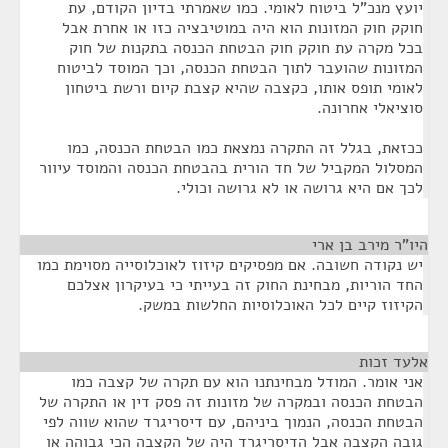
יועץ מנכ"ל ביטוח לאומי. כמו שאמרתי בדיון הקודם, עת
חוקק חוק המזונות הוא היה במוטיבציה כזו או אחרת אבל
בכל מקרה עת חוקק חוק הבטחת הכנסה בתקנות של חוק
המזונות שהועבר לתוך הבטחת הכנסה, וכך המוסד לביטוח
לאומי תופס אותו, כקצבה שהיא קצבת קיום ורשת ביטחון
סוציאלי אחרונה.
ככזאת, בגלל זה התקרה נמצאת כמו הבטחת הכנסה, כמו
המסלול המקביל של חד הורית בהבטחת הכנסה והמוסד עיוור
לכך אם היא גרושה או לא גרושה וכולי.
היו"ר מירב בן ארי
¶
יש נקודה חשובה. אם מפסיקים קיזוז לאוכלוסייה מסוימת כמו
החד הוריות, מבחינת החוק זה בעייתי כי בעיקרון אצלכם
הקיזוז קיים לכל האוכלוסיות החלשות במשק.
אלעד זכות
¶
אני אומר. המודל מבחינתנו הוא עם תקרה של קצבה כמו
הבטחת הכנסה ובמקרה של מזונות זה פסק דין או התקרה של
הבטחת הכנסה, הנמוך ביניהם, עם דיסריגרד שהוא שווה לפי
גובה הקצבה אבל הדיסריגרד היה של הקצבה הכי גבוהה או