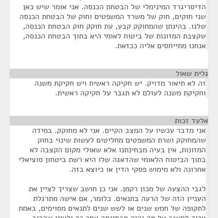
הדיסריגרד המינימלי של הבטחת הכנסה. אני אומר שיש כאן
שני חוקים, חוק של משרד המשפטים וחוק של הבטחת הכנסה
שלנו. בהינתן שהמחוקק קבע, עת חוקק חוק הבטחת הכנסה,
שקצבת המזונות של ביטוח לאומי היא בתוך הבטחת הכנסה,
אנחנו מתייחסים אליה ככזאת.
גלית שאול
¶
זה לא תיאור מדויק. יש חקיקה ראשית ויש חקיקת משנה
וחקיקת משנה לעולם לא תגבר על חקיקה ראשית.
אלעד זכות
¶
אני מדבר עכשיו על המצב הקיים. אני לא מחוקק. במידה
שהמחוקק ושרת המשפטים מחליטים לעשות שינוי בחוק
המזונות, אין בעיה מבחינתנו אלא שאולי מקום הקצבה לא
בתוך הביטוח הלאומי שהדאגה שלו היא רשת ביטחון סוציאלי
אחרונה ולא מימוש פסקי הדין או כיוצא בזה.
לגבי ההצעה של מכון רקמן. אני כן חושב שצריך לציין את
העניין הזה של הרעה בתנאים. כלומר, אם אישה מתרגלת
לתקופה של חמש שנים או לשש שנים לתנאים מסוימים, באמת