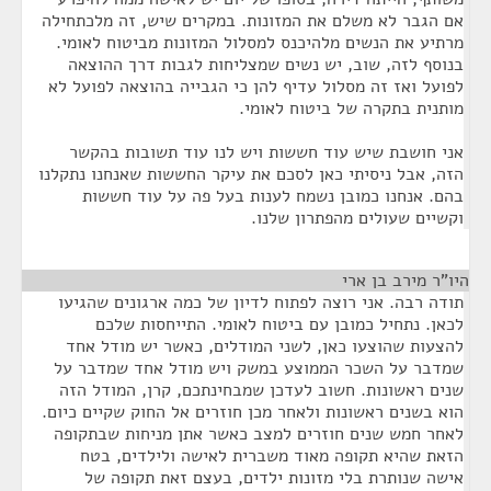
אם הגבר לא משלם את המזונות. במקרים שיש, זה מלכתחילה
מרתיע את הנשים מלהיכנס למסלול המזונות מביטוח לאומי.
בנוסף לזה, שוב, יש נשים שמצליחות לגבות דרך ההוצאה
לפועל ואז זה מסלול עדיף להן כי הגבייה בהוצאה לפועל לא
מותנית בתקרה של ביטוח לאומי.
אני חושבת שיש עוד חששות ויש לנו עוד תשובות בהקשר
הזה, אבל ניסיתי כאן לסכם את עיקר החששות שאנחנו נתקלנו
בהם. אנחנו כמובן נשמח לענות בעל פה על עוד חששות
וקשיים שעולים מהפתרון שלנו.
היו"ר מירב בן ארי
¶
תודה רבה. אני רוצה לפתוח לדיון של כמה ארגונים שהגיעו
לכאן. נתחיל כמובן עם ביטוח לאומי. התייחסות שלכם
להצעות שהוצעו כאן, לשני המודלים, כאשר יש מודל אחד
שמדבר על השכר הממוצע במשק ויש מודל אחד שמדבר על
שנים ראשונות. חשוב לעדכן שמבחינתכם, קרן, המודל הזה
הוא בשנים ראשונות ולאחר מכן חוזרים אל החוק שקיים כיום.
לאחר חמש שנים חוזרים למצב כאשר אתן מניחות שבתקופה
הזאת שהיא תקופה מאוד משברית לאישה ולילדים, בטח
אישה שנותרת בלי מזונות ילדים, בעצם זאת תקופה של