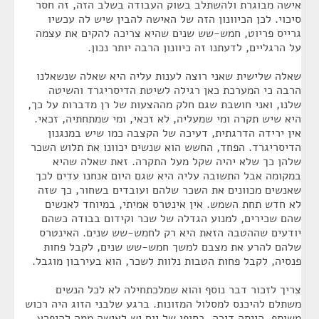
אישה מבוגרת ולהשתלב בשוק העבודה בשלב הזה, זה חסר
סיכוי. לכן הכיוונון הזה של האישה להבין שיש לה עכשיו
גרייס פריוט, חמש-שש שנים שהיא צריכה להקים את עצמה
על הרגליים, לדעתנו זה כיוונון הרבה יותר נכון.
שאלה שלישית שאני רוצה לענות עליה היא שאלה שנשאלנו
הרבה כי המערכת כאן רגילה לשיטת הדיסריגרד והשיטה
שלנו, ואני חושבת שגם חלק מההצעות של רן מדברות על כך,
היא שיש תקרה ומי שמעליה, לא זכאי, ומי שמתחתיה, זכאי.
אין ירידה הדרגתית, דעיכה של הקצבה כמו שיש במנגנון
הדיסריגרד. הפחד, החשש הוא שנשים יכוונו את תלוש השכר
שלהן כך שלא יהיה שקל מעל התקרה. זאת שאלה שהיא
במקומה אבל התשובה עליה היא שגם היום אנחנו עדים לכך
שאנשים מכוונים את השכר שלהם ועובדים בשחור, כך שזה
לא חדש תחת השמש. אין אינטרס אמיתי, במיוחד לאנשים
שהם שכירים, למנוע הגדלה של שכר וקידום בבודה כשהם
יודעים שההטבה הזאת היא רק לחמש-שש שנים. האינטרס
שלהם להרע את מצבם למשך חמש-שש שנים, לקבל פחות
פנסיה, לקבל פחות הטבות נלוות לשכר, הוא בעירבון מוגבל.
צריך לזכור דבר נוסף והוא שמלכתחילה לא לכל הנשים
משתלם להיכנס למסלול המזונות. ברגע שלבני הזוג היה רכוש
משותף, הייתה דירה, בסופו של יום יש לאישה ממה להיפרע