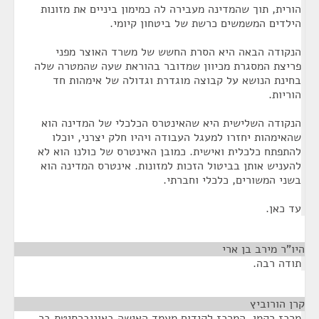
הורית, תוך שהמדינה מעבירה לה כמימון ביניים את מזונות
הילדים המשמשים כרשת של ביטחון קיומי.
הנקודה הבאה היא הסרת החשש של משרד האוצר מפני
פריצת המסגרת מכיוון שמדובר בהוראת שעה שהמטרה שלה
בחינת הנושא על קבוצה מוגדרת וגדולה של אימהות חד
הוריות.
הנקודה השלישית היא שהאינטרס הכלכלי של המדינה הוא
שהאימהות יחזרו למעגל העבודה ויהיו חלק יצרני, יוכלו
להתפתח כלכלית ואישית. כמובן האינטרס של כולנו הוא לא
להעניש אותן בביטול הזכות למזונות. אינטרס המדינה הוא
בשני המשורים, כלכלי וחברתי.
עד כאן.
היו"ר מירב בן ארי
¶
תודה רבה.
קרן הורוביץ
¶
מרכז רקמן, המרכז לקידום מעמד האישה באוניברסיטת בר