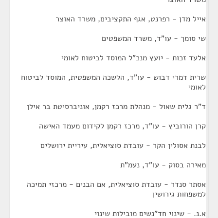
אייל מדן - רפרנט, אגף התקציבים, משרד האוצר
שי סומך - עו"ד, משרד המשפטים
אלעד זכות - יועץ מנכ"ל המוסד לביטוח לאומי
שרית דמרי דבוש - עו"ד, הלשכה המשפטית, המוסד לביטוח
לאומי
ד"ר גלית שאול - מנהלת מרכז רקמן, אוניברסיטת בר אילן
קרן הורוביץ - עו"ד, מרכז רקמן לקידום מעמד האישה
לבנת אסולין הקר - עובדת סוציאלית, עיריית ירושלים
מאירה בסוק - עו"ד, נעמ"ת
אסתר סנדר - עובדת סוציאלית, אם הבנים - מרכזי תמיכה
למשפחות גירושין
א.נ. - שינוי חד"נשים מובילות שינוי