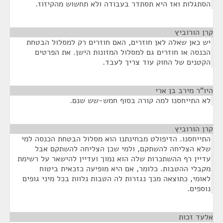
הסתגלות ואז היא תסתדר בעבודה ולא תחשוש מהקיזוז.
קרן הורוביץ
¶
יש כאן שאלה לאן חוזרים, האם חוזרים רק למסלול הבטחת
הכנסה או חוזרים גם למסלול המזונות הישן. את הפרטים
הקטנים של החוק עוד צריך לעבד.
היו"ר מירב בן ארי
¶
לא התייחסנו למה קורה בסוף חמש-שש שנם.
קרן הורוביץ
¶
התייחסנו. הדיפולט מבחינתנו הוא מסלול הבטחת הכנסה למי
שלא הצליחה להשתקם, ולמי שכן הצליחה להשתקם אבל
עדיין רף ההשתכרות שלה הוא נמוך ועדיין להישאר על רשימת
מקבלי ההטבות. כלומר, אם היא מופיעה כזכאית ביטוח
לאומי, כתוצאה מכך נגזרות לה הטבות נלוות בכל מיני גופים
נוספים.
אלעד זכות
¶