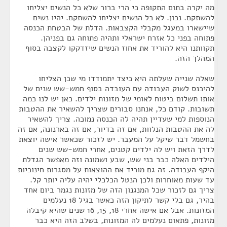
מה יקרה בתום התקופה כי הרי ברור שלא כל הנשים יצליחו
להשתקם. נכון. לא כל הנשים יצליחו להשתקם. יהיו נשים
שיישארו במעגל מקבלי הקצבאות. הדלת של הבטחת הכנסה
פתוחה בפני כל אזרח ישראלי ותהיה פתוחה גם בפניהן.
תקוותנו היא להוריד את אחוז הנשים שיזדקקו לקצבה בסוף
המהלך הזה.
שאלה שנייה שעלתה היא כיצד יתמודדו מי שכן הצליחו
להיכנס לשוק העבודה עם העובדה בסוף חמש-שש שנים של
אותו תשלום ביטוח לאומי של מזונות ילדים. כאן יש לנו כמה
תשובות. קודם כל, אנחנו סבורים שצריך להשאיר את ההטבות
הנוספות למי שעדיין תהיה לה הכנסה נמוכה. צריך להשאיר
לה את ההטבות הנלוות, אם זה בדיור, אם זה בארנונה, אם זה
בחשמל דבר שיקל על המעבר. יש לזכור שכאשר אישה יוצאת
לדרך הזאת ויש לה ילדים קטנים, אחרי חמש-שש שנים
הילדים האלה כבר בני שש, שבע ושמונה וזה מאפשר הגדלת
היקף העבודה. זה גם מוריד את ההוצאות על מסגרות חינוכיות
עד שעות מאוחרות ולכן הנטל הכלכלי יהיה עליה יותר קל.
צריך גם לזכור שכל המנגנון הזה של מזונות נגמר ביום אחד
בהיר, גם בלי קשר לתיקון הזה כאשר בגיל 18 נעלמים
המזונות. אבל אם אישה אחרי 18, 15, 16 שנים שהיא קיבלה
מזונות, פתאום נעלמים לה המזונות, בשלב הזה היא כבר