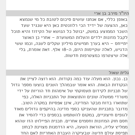
היו"ר מירב בן ארי
¶
באופן כללי, אם אנחנו עושים סיכום לטובת כל מי שנמצא
כאן, ההצעה של ידיד הכי רלוונטית כאן היא שנגיד שעד
השכר הממוצע במשק, יבוטל כל הנושא של הקיזוז והיא תוכל
לקבל מזונות ילדים והעלות המשוערת – אחרי כן האוצר
יתייחס – היא בערך חמישים מיליון שקלים לשנה, וכמו ששי
הדגיש, לאלה שקיימות היום, ה-18 אלף. זאת אומרת, בלי
אלה שיצטרפו כמצטרפות חדשות.
גלית שאול
¶
כן. נכון. הוא מעלה עוד כמה נקודות. הוא רוצה לציין את
הנקודות הבאות. הוא אומר שבמהלך השנים בוצעו מספר גדול
של תכניות לקידום תעסוקתי של אימהות חד הוריות על ידי
משרדי ממשלה שונים והתוצאות של התכניות האלה, כפי
שתוארו בדוח מבקר המדינה, אינן אפסיות במקרה הטוב.
מדובר בתכניות שהעניקו כספי מדינה בהיקפים גדולים מאוד
לגופים חיצוניים, במקום להשתמש בכספים כדי להסיר את
חסם חוק המזונות וחסמים אחרים. תכנית הפיילוט הזו שהוא
ממליץ עליה, הוראת השעה, היא הזדמנות מצוינת לבחון
תפיסת עולם חדשה שבעיקרה העברת האחריות לאם החד