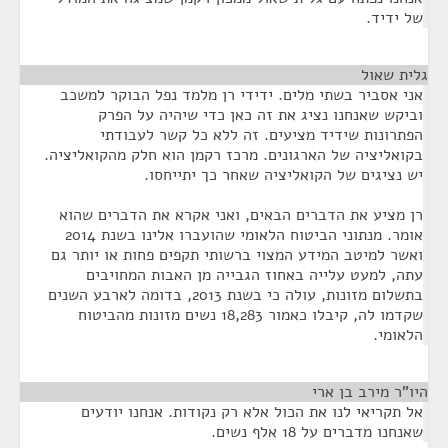
של ידיד.
גלית שאול
¶
אני אסביר בשתי מלים. ידידי רן מלמד נפל הבוקר למשכב
וביקש שאנחנו נציג את זה כאן כדי שיהיה על הפרק
הפתרונות שידיד מציעים. זה ללא כל קשר לעבודתי
בקואליציה של הארגונים. מרכז רקמן הוא חלק מהקואליציה.
יש נציגים של הקואליציה שאחר כך יתייחסו.
רן מציע את הדברים הבאים, ואני אקרא את הדברים שהוא
אומר. מנתוני הביטוח הלאומי שהועברו אלינו בשנת 2014
ואשר למיטב המידע המצוי ברשותי תקפים פחות או יותר גם
עתה, למעט עלייה באחוז הגבייה מן האבות המחויבים
בתשלום מזונות, עולה כי בשנת 2013, בדומה לארבע השנים
שקדמו לה, קיבלו כאמור 18,283 נשים מזונות מהביטוח
הלאומי.
היו"ר מירב בן ארי
¶
אל תקריאי לנו את הכול אלא רק נקודות. אנחנו יודעים
שאנחנו מדברים על 18 אלף נשים.