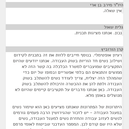
היו"ר מירב בן ארי
¶
אין שאלה.
גלית שאול
¶
נכון. אנחנו מציגות תכנית.
קרן הורוביץ
¶
רעיון אופטימלי. בנוסף חייבים ללוות את זה בתכנית לקידום
ושילוב נשים חד הוריות בשוק העבודה. אנחנו יודעים שהיום
התקציבים שמועברים למשרד הכלכלה בה קשר הזה לא
ממוצים והתנאים הם בלתי אפשריים ובסופו של יום כדי
שהמהלך הזה יצליח, צריך לעודד נשים להשתלב בשוק
העבודה ולתת להן את ההכשרה והיכולת להשתלב בשוק
העבודה. כאן אנחנו מדברים על תקציבים קיימים שהיום לא
מנוצלים באופן מלא.
היתרונות של הפתרונות שאנחנו מציעים כאן הוא שימור נשים
במעגל העבודה - יש לזכור שהגירושין הרבה פעמים גורמים
לנשים לעזוב עבודה והחזרת נשים למעגל העבודה, נשים
שלא היו שם קודם לכן. המספר העדכני שביטוח לאומי פרסם