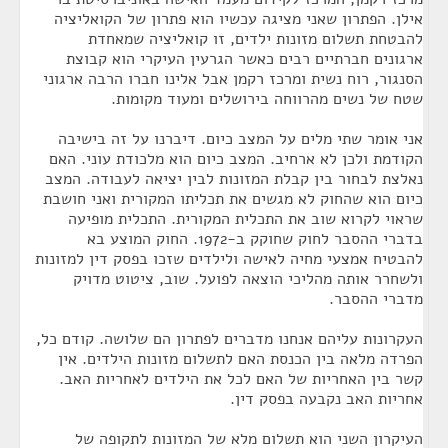
אילן. הפתרון שאני מציגה עכשיו הוא פתרון של הקואליציה
להבטחת תשלום מזונות ילדים, זו קואליציה שמאחדת
ארגונים חברתיים רבים כאשר הגרעין העיקרי הוא קבוצת
הסנגור, רוח נשית ומרכז רקמן אבל אלינו חברו הרבה ארגוני
שטח של נשים מהרווחה בירושלים ומעוד מקומות.
אני אומר שתי מלים על המצב כיום. דיברנו על זה בישיבה
הקודמת ולכן לא ארחיב. המצב כיום הוא מלכודת עוני. האם
נאלצת לבחור בין קבלת המזונות לבין יציאה לעבודה. המצב
כיום הוא שהחוק לא מגשים את תכליתו המקורית ואני חושבת
שראוי לקרוא שוב את התכלית המקורית. התכלית מופיעה
בדברי ההסבר לחוק שחוקק ב-1972. החוק המוצע בא
להבטיח אמצעי מחיה לאישה ולילדים שזכו בפסק דין למזונות
ולשחרר אותה מהליכי הוצאה לפועל. שוב, ציטוט מדויק
מדברי ההסבר.
העקרונות עליהם אנחנו מדברים לפתרון הם שלושה. קודם כל,
הפרדה מלאה בין הכנסת האם לתשלום מזונות הילדים. אין
קשר בין האחריות של האם לכל את הילדים לאחריות האב.
אחריות האב נקבעה בפסק דין.
העיקרון השני הוא תשלום מלא של המזונות לתקופה של