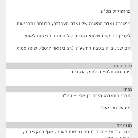
פרוטוקול מס' 2
מישיבת ועדת המשנה של ועדת העבודה, הרווחה והבריאות
לעניין בדיקת תשלומי מזונות של המוסד לביטוח לאומי
יום שני, כ"ה בטבת התשע"ז (23 בינואר 2017), שעה 9:00
סדר היום
פתרונות חלופיים לחוק המזונות
נכחו
¶
חברי הוועדה: מירב בן ארי – היו"ר
מיכאל מלכיאלי
מוזמנים
¶
יוגב גרדוס - רכז רווחה וביטוח לאומי, אגף התקציבים,
משרד האוצר