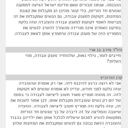
ההכנסה. אנחנו סבורים שאם מדינת ישראל הגיעה למסקנה
שנשים חד הוריות, בלי קשר מהיכן הן מקבלות את קצבת
המזונות, זקוקות למענק עבודה, גם הנשים שמקבלות את זה
מביטוח לאומי זקוקות למענק עבודה והעובדה שזה נלקח
בתיקון האחרון אינה מורידה מהצורך להשיב לנשים את
התמריץ הזה של מענק עבודה שיתמרץ אותן לצאת לעבודה.
היו"ר מירב בן ארי
¶
חייבים לומר, גילוי נאות, שלהחזיר מענק עבודה, מהי
העלות?
קרן הורוביץ
¶
אני לא רוצה כרגע להיכנס לזה. אני רק אומרת שהעובדה
שזה נלקח לפני חודש, עדיין לא אומרת שנשים לא זקוקות
לזה. זה מהווה תמריץ מאוד חשוב ליציאה לעבודה כי בסופו
של יום רק נשים שעובדות מקבלות אותו. לכן אסור לשכוח את
זה, שזה נלקח וזה תמריץ חשוב ליציאה לעבודה. הוועדה
שישבה והמליצה על זה דיברה על כך שנשים חד הוריות
מתקשות להגיע לסכום שיצליח לכלכל אותן ואת ילדיהן בכבוד
והעובדה הזאת נכונה גם לנשים שמקבלות את המזונות שלהן