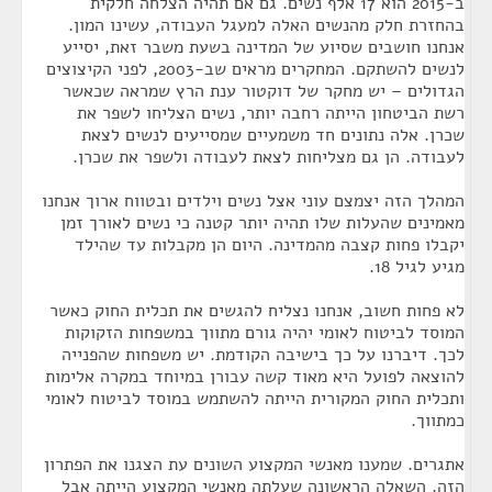
ב-2015 הוא 17 אלף נשים. גם אם תהיה הצלחה חלקית
בהחזרת חלק מהנשים האלה למעגל העבודה, עשינו המון.
אנחנו חושבים שסיוע של המדינה בשעת משבר זאת, יסייע
לנשים להשתקם. המחקרים מראים שב-2003, לפני הקיצוצים
הגדולים – יש מחקר של דוקטור ענת הרץ שמראה שכאשר
רשת הביטחון הייתה רחבה יותר, נשים הצליחו לשפר את
שכרן. אלה נתונים חד משמעיים שמסייעים לנשים לצאת
לעבודה. הן גם מצליחות לצאת לעבודה ולשפר את שכרן.
המהלך הזה יצמצם עוני אצל נשים וילדים ובטווח ארוך אנחנו
מאמינים שהעלות שלו תהיה יותר קטנה כי נשים לאורך זמן
יקבלו פחות קצבה מהמדינה. היום הן מקבלות עד שהילד
מגיע לגיל 18.
לא פחות חשוב, אנחנו נצליח להגשים את תכלית החוק כאשר
המוסד לביטוח לאומי יהיה גורם מתווך במשפחות הזקוקות
לכך. דיברנו על כך בישיבה הקודמת. יש משפחות שהפנייה
להוצאה לפועל היא מאוד קשה עבורן במיוחד במקרה אלימות
ותכלית החוק המקורית הייתה להשתמש במוסד לביטוח לאומי
כמתווך.
אתגרים. שמענו מאנשי המקצוע השונים עת הצגנו את הפתרון
הזה. השאלה הראשונה שעלתה מאנשי המקצוע הייתה אבל