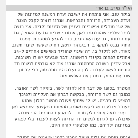
היו"ר מירב בן ארי
¶
בוקר טוב. אני פותחת את ישיבת ועדת המשנה למזונות של
ועדת העבודה, הרווחה והבריאות. אנחנו רוצים לקבל הצגה
של שני מודלים אפשריים בעניין של מזונות ילדים. אני רוצה
לומר שלפני שהתכנסנו כאן, אנחנו יושבים גם עם האוצר, גם
עם הרווחה, גם עם הארגונים, כדי להגיע למסקנות. אמנם
החוק נכנס לתוקף ב-1 בינואר 2017, החוק שעשה שינוי חשוב
מאוד. לא לזלזל בו. זה שינוי שהוריד משישים אחוזים ל-25
אחוזים לפחות בקיזוז הראשוני, דבר שבעיני יש לו חשיבות,
אבל עדיין בשורה התחתונה אנחנו עוד לא גורמים לנשים חד
הוריות לצאת לעבוד. לכן הוועדה הזו מתכנסת, כדי לבחון
שוב את החוק וכמובן את האפשרויות.
המטרה בסופו של דבר היא לחזור לשר, בעיקר לשר האוצר,
כמובן גם לשר הרווחה, בבקשה לבחון את העלויות ולפיכך
להציע לו תכנית. יש לי שיתוף פעולה מהשר כחלון שהוא
מעורב ויודע והוא ביקש מאתנו, מהצוות המקצועי שנמצא כאן
– ואני רואה אותי חלק מכם – לבוא עם התכנית הכי טובה
שיכולה גם לגרום לנשים חד הוריות לצאת לעבוד בלי לפגוע
במזונות ילדיהם, כמו שלצערי קורה היום.
אנחנו נפתח עם גלית שאול ממכון רקמן שמציגה את המודל