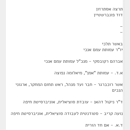
תרצה אסתרזון
דוד פונברשטיין
–
–
באשר תלכי
יו"ר עמותת עמם אנכי
אברהם רקובסקי - מנכ"ל עמותת עמם אנכי
א.ד. - עמותת "אמן", מיאלומה נפוצה
אשר רוכברגר - חבר ועד מנהל, ראש תחום המחקר, ארגוני
הנכים
ד"ר ניקול דהאן - עובדת סוציאלית, אוניברסיטת חיפה
נועה קריב - סטודנטית לעבודה סוציאלית, אוניברסיטת חיפה
ד.א. - אם חד הורית