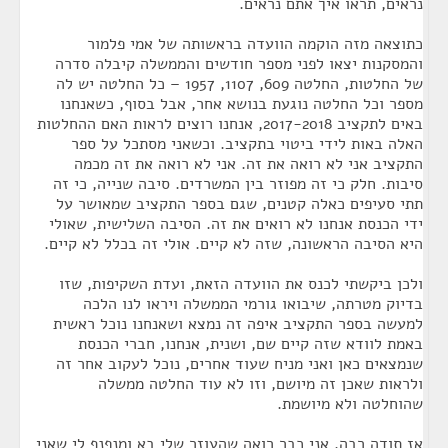
נראים, תראו איך אתם נראים.
כתוצאה מזה הוקמה הוועדה בראשותה של אמי פלמור
והמסקנות יצאו לפני מספר חודשים והממשלה קיבלה סדרה
של החלטות, החלטה 609, 1107, 1957 – כל החלטה יש לה
מספר וכל החלטה נוגעת בנושא אחר, אבל בסוף, כשאנחנו
באים לתקציב 2017-2018, אנחנו רוצים לראות האם ההחלטות
האלה באות לידי ביטוי בתקציב. וכשאני מסתכל על ספר
התקציב אני לא רואה את זה. אני לא רואה את זה מכמה
סיבות. חלק כי זה מפוזר בין המשרדים. סיבה שנייה, כי זה
תתי סעיפים כאלה קטנים, שגם בספר התקציב שמאושר על
ידי הכנסת אנחנו לא רואים את זה. הסיבה השלישית, שאולי
היא הסיבה הראשונה, שזה לא קיים. אולי זה בכלל לא קיים.
ולכן ביקשתי לכנס את הוועדה הזאת, ועדת השקיפות, שזו
בדיוק מטרתה, שיבואו גורמי הממשלה ויראו לנו הלכה
למעשה בספר התקציב איפה זה נמצא ושאנחנו נוכל ראשית
באמת לוודא שזה קיים שם, ושנית, אנחנו, חברי הכנסת
שנמצאים כאן ואני מניח שעוד אחרים, נוכל לעקוב אחר זה
ולראות שאכן זה מיושם, וזו לא עוד החלטה ממשלה
שהוחלטה ולא מיושמת.
אז תודה רבה. אני כבר רואה שהעוזר שלי בא ומנפנף לי שאני