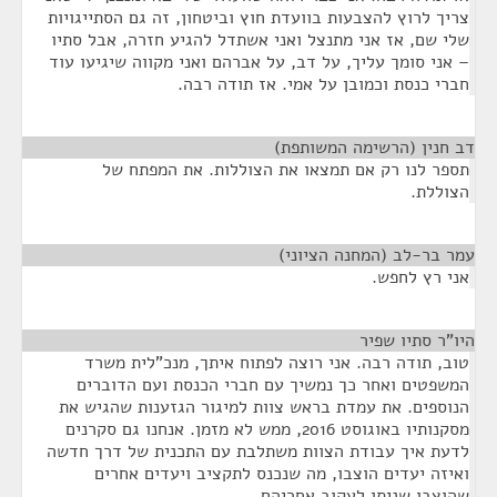
צריך לרוץ להצבעות בוועדת חוץ וביטחון, זה גם הסתייגויות
שלי שם, אז אני מתנצל ואני אשתדל להגיע חזרה, אבל סתיו
– אני סומך עליך, על דב, על אברהם ואני מקווה שיגיעו עוד
חברי כנסת וכמובן על אמי. אז תודה רבה.
דב חנין (הרשימה המשותפת)
¶
תספר לנו רק אם תמצאו את הצוללות. את המפתח של
הצוללת.
עמר בר-לב (המחנה הציוני)
¶
אני רץ לחפש.
היו"ר סתיו שפיר
¶
טוב, תודה רבה. אני רוצה לפתוח איתך, מנכ"לית משרד
המשפטים ואחר כך נמשיך עם חברי הכנסת ועם הדוברים
הנוספים. את עמדת בראש צוות למיגור הגזענות שהגיש את
מסקנותיו באוגוסט 2016, ממש לא מזמן. אנחנו גם סקרנים
לדעת איך עבודת הצוות משתלבת עם התכנית של דרך חדשה
ואיזה יעדים הוצבו, מה שנכנס לתקציב ויעדים אחרים
שהוצבו שניתן לעקוב אחריהם.