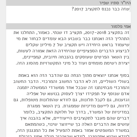
היו"ר סתיו שפיר
¶
שזה כבר נכנס לתקציב 2017?
אמי פלמור
¶
זה בתקציב 2017-2018, תקציב דו שנתי. כאמור, התחלנו את
התהליך הזה ואנחנו כבר בשבוע הבא עומדים לבחור את מי
שיעמוד בראש היחידה ויש תקציב של 7 מיליון שקלים
לביצוע הדברים הספציפיים שהיחידה הזאת אמורה לעשות,
בין השאר הפרטים שעוסקים בהנכחה חיובית, קמפיינים,
יצירת רשימת מומחים ועוד כל מיני התקשרויות מהסוג הזה.
בסוף אנחנו יוצאים מתוך הנחה גם שהדבר הזה הוא באמת
בשולי השוליים, זה לא הדבר החשוב והמרכזי. הדבר החשוב
והמרכזי מבחינתנו זה שבכל אחד ממשרדי הממשלה יתמנה
אדם שנוסף על תפקידו יצרך לעסוק בנושא של אפליה
וגזענות, גם לקבל תלונות, גם לוודא שהתלונות מטופלות, גם
לדווח, גם ליישם מדיניות שממגרת. בין השאר ממגרת
במדיניות של המשרד, בדרך של חלוקת התקציב, כלומר
דברים שהם מעבר לתקציבים הייעודיים, אלא בהבנה איך
עושים את הדברים האלה כך שייווצר שינוי, כשהמתאם
במשרד המשפטים אמור באמת להפעיל את כל המנגנון הזה,
לוודא שהוא אפקטיבי, לוודא שהציבור מגלה אמון ביכולת