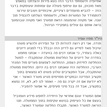
אתיופיה ולשמחתי הדבר הזה נשא פירות והצלחנו במאמץ
מאד מוכוון, גם עם שיתוף פעולה עם עמותות שעוסקות בדבר
הזה – להביא מועמדים רציניים, איכותיים וטובים שירצו
להתמודד על המשרות האלה, ולשמחתי הצלחנו להכפיל תוך
שנה. אני מקווה שהמגמה הזאת תמשיך ואני מקווה שבהמשך
נראה אותם גם עולים בתפקידי הניהול.
היו"ר סתיו שפיר
¶
תודה. אני רק רוצה להודות לך על הפירוט ולהציע משהו
שיכול מאד לסייע גם לדיון הזה ובכלל כדי למנוע דיונים
כאלה בעתיד, כי אנחנו דנים פה בוועדה – אנחנו מחמש
בסדרה של דיונים על החלטות ממשלה שהתקבלו – למשל
ההחלטה לחיזוק הצפון, ההחלטה לצמצום פערים מול המגזר
הערבי, ההחלטה הזו שאנחנו דנים בה היום. החלטות ממשלה
שהתקבלו, אבל התקציבים שלהן פשוט לא נמצאים בתוך
תקציב המדינה ובמקרים מסוימים מגיע משרד האוצר - אני
לא יודעת אם זה יקרה גם פה - ואומר לנו לא, לא, זה נמצא
בתקציב, אבל זה בכל מיני סעיפים, אי אפשר להסביר.
אתם המשרד שגם אחראי על היחידה לחופש מידע ושמוביל
בעצם את כל העיסוק בנושא שקיפות בתוך הממשלה. תנו
הוראה למשרד האוצר. תקבלו החלטה שמשרד האוצר,