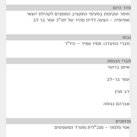
סדר היום
חוסר שקיפות בסעיפי התקציב המופנים לקהילת יוצאי
אתיופיה - הצעה לדיון מהיר של חה"כ עמר בר לב
נכחו
¶
חברי הוועדה: סתיו שפיר – היו"ר
חברי הכנסת
¶
איתן ברושי
עמר בר-לב
דב חנין
אברהם נגוסה
מוזמנים
¶
אמי פלמור - מנכ"לית משרד המשפטים