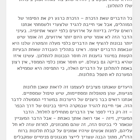
שלו להתלונן.
כל הדברים שאת הזכרת – הזכרת כרגע רק את הסיפור של
המוהלים, אבל אני חייבת להגיד שלצערי ולשמחתי אנחנו
רואים עלייה בדיווח על אירועים כלפי יוצאי אתיופיה. בעיני
הדבר הזה לא אומר שיש היום יותר אירועים, זה אומר שיש
יותר נכונות להציף את הדברים כלפי מעלה והמטרה שלנו היא
שבאמת הדברים יצופו. ראינו בתהליך העבודה שאחת הבעיות
הקשות במיגור גזענות זה חוסר הנכונות להתלונן. עשינו איזו
שהיא בדיקה גם בעולם. יש חוסר אמון כלפי הממסד, אין רצון
באמת להתלונן על הדברים האלה, כי התפיסה היא שממילא
המערכת לא תטפל בתלונות.
היעדים שאנחנו מציבים לעצמנו זה לראות שאכן תלונות
מגיעות, שהן מטופלות ומסתיימות, שיש טיפול שמסתיים.
אנחנו רואים כבר ניצנים של היערכות במשרדי הממשלה לדבר
הזה. אני חייבת להגיד שבמקרה הייתי בכינוס של דרך הכפר
– זה רק כדי לספר איך הדברים מתחילים לחלחל. הדבר
המעניין, זיוה - אני רואה אותך נאנחת - אבל הדבר המעניין
שנאמר לי בכינוס הזה, זה שהם מתכוונים, למרות שזה לא חל
עליהם, למנות אנשים שיהיו אמונים על קבלת תלונות ברוח
הדו"ח, מתוך הבנה שצריך לייצר מנגנונים פנימיים שמקבלים