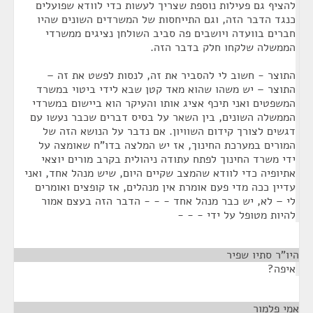
להציף גם פעילות נוספת שצריך לעשות כדי לוודא שפועלים
כנגד הדבר הזה, וגם התייחסות של המשרדים השונים שהיו
חברים בוועדה ויושבים פה סביב השולחן נציגים ממשרדי
הממשלה שלקחו חלק בדבר הזה.
התוצר - חשוב לי להסביר את זה, לנסות לפשט את זה –
התוצר – יש משהו שהוא מאד קטן שבא לידי ביטוי במשרד
המשפטים ואני תיכף אציג אותו והעיקר הוא ביישום במשרדי
הממשלה השונים, בין השאר על בסיס דברים שכבר נעשו עם
דגשים לצורך קידום השוויון. אם נדבר על הנושא הזה של
המורים במערכת החינוך, אז יש המלצה בדו"ח שאומצה על
ידי משרד החינוך לפתח עתודה ניהולית בקרב מורים יוצאי
אתיופיה כדי לוודא שהמצב שקיים היום, שיש מנהל אחד, ואני
עדיין ככה מדי פעם אומרת אין מנהלים, אז קופצים ואומרים
לי – לא, יש כבר מנהל אחד - - - הדבר הזה בעצם אמור
להיות מטופל על ידי - - -
היו"ר סתיו שפיר
¶
איפה?
אמי פלמור
¶