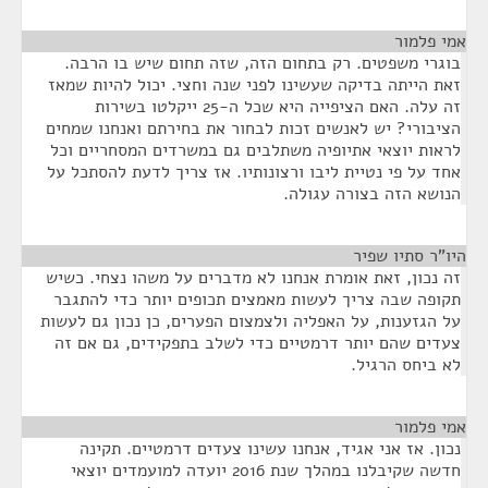
אמי פלמור
¶
בוגרי משפטים. רק בתחום הזה, שזה תחום שיש בו הרבה.
זאת הייתה בדיקה שעשינו לפני שנה וחצי. יכול להיות שמאז
זה עלה. האם הציפייה היא שכל ה-25 ייקלטו בשירות
הציבורי? יש לאנשים זכות לבחור את בחירתם ואנחנו שמחים
לראות יוצאי אתיופיה משתלבים גם במשרדים המסחריים וכל
אחד על פי נטיית ליבו ורצונותיו. אז צריך לדעת להסתכל על
הנושא הזה בצורה עגולה.
היו"ר סתיו שפיר
¶
זה נכון, זאת אומרת אנחנו לא מדברים על משהו נצחי. כשיש
תקופה שבה צריך לעשות מאמצים תכופים יותר כדי להתגבר
על הגזענות, על האפליה ולצמצום הפערים, כן נכון גם לעשות
צעדים שהם יותר דרמטיים כדי לשלב בתפקידים, גם אם זה
לא ביחס הרגיל.
אמי פלמור
¶
נכון. אז אני אגיד, אנחנו עשינו צעדים דרמטיים. תקינה
חדשה שקיבלנו במהלך שנת 2016 יועדה למועמדים יוצאי