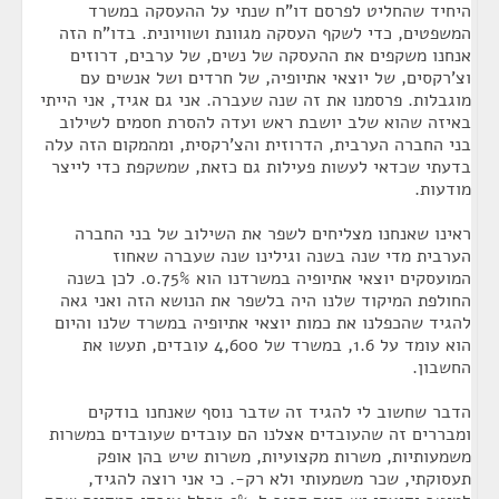
היחיד שהחליט לפרסם דו"ח שנתי על ההעסקה במשרד
המשפטים, כדי לשקף העסקה מגוונת ושוויונית. בדו"ח הזה
אנחנו משקפים את ההעסקה של נשים, של ערבים, דרוזים
וצ'רקסים, של יוצאי אתיופיה, של חרדים ושל אנשים עם
מוגבלות. פרסמנו את זה שנה שעברה. אני גם אגיד, אני הייתי
באיזה שהוא שלב יושבת ראש ועדה להסרת חסמים לשילוב
בני החברה הערבית, הדרוזית והצ'רקסית, ומהמקום הזה עלה
בדעתי שכדאי לעשות פעילות גם כזאת, שמשקפת כדי לייצר
מודעות.
ראינו שאנחנו מצליחים לשפר את השילוב של בני החברה
הערבית מדי שנה בשנה וגילינו שנה שעברה שאחוז
המועסקים יוצאי אתיופיה במשרדנו הוא 0.75%. לכן בשנה
החולפת המיקוד שלנו היה בלשפר את הנושא הזה ואני גאה
להגיד שהכפלנו את כמות יוצאי אתיופיה במשרד שלנו והיום
הוא עומד על 1.6, במשרד של 4,600 עובדים, תעשו את
החשבון.
הדבר שחשוב לי להגיד זה שדבר נוסף שאנחנו בודקים
ומבררים זה שהעובדים אצלנו הם עובדים שעובדים במשרות
משמעותיות, משרות מקצועיות, משרות שיש בהן אופק
תעסוקתי, שכר משמעותי ולא רק-. כי אני רוצה להגיד,