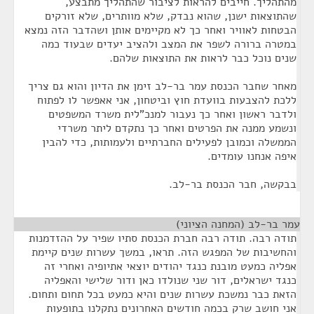
מהתהליך. חייבים להראות לציבור שהתהליך מתבצע,
שהתוצאות ישנן, שהוא נבדק, שלא מוותרים, שלא זורקים
הבטחות לאוויר ואחר כך לא מקיימים אותן ושהדבר הזה נמצא
במטרה ברורה לשפר את המצב ולהציב יעדים שבעוד כמה
שנים נוכל כבר לראות את התוצאות שלהם.
מאחר שחבר הכנסת עמר בר-לב זימן את הדיון והוא גם צריך
ללכת להצבעות בוועדת חוץ וביטחון, אני אאפשר לו לפתוח
ולדבר ראשון ואחר כך נעבור למנכ"לית משרד המשפטים
ונשמע ממנה את הפרטים ואחר כך נתקדם ליתר משרדי
הממשלה וכמובן לפעילים החברתיים ולעמותות, כדי להבין
איפה אנחנו עומדים.
בבקשה, חבר הכנסת בר-לב.
עמר בר-לב (המחנה הציוני)
¶
תודה רבה. תודה רבה חברת הכנסת סתיו שפיר על ההזדמנות
והחשיבות של המפגש הזה. תראו, במשך עשרות שנים קיימת
אפליה כמעט מובנת כנגד יהודים יוצאי אתיופיה ואחרי זה
כנגד ישראלים, דור שני שנולדו כאן ודור שלישי והאפליה
הזאת כבר נמשכת עשרות שנים והיא כמעט בכל תחום ותחום.
אני חושב שרק בכמה חודשים האחרונים נתקלנו בתופעות