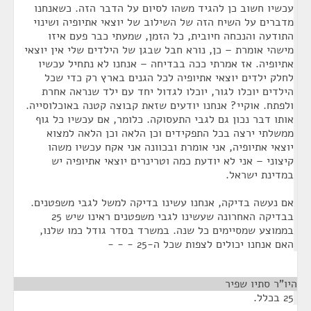
עכשיו חשוב כן להגיד משהו לסיום על הדבר הזה. כשאנחנו
מדברים על השיח הזה של השילוב של יוצאי אתיופיה ושינוי
התודעה והנכחה חיובית, כל הזמן, שמעתי כבר פעם איזו
מישהי אומרת – כן, נורא חבל שבגן של הילדים שלי אין יוצאי
אתיופיה. אז אמרתי ככה בבדיחה – אנחנו לא נתחיל עכשיו
לחלק ילדים יוצאי אתיופיה לכל הגנים בארץ רק כדי שכל
הילדים יוכלו לגור, יוכלו לגדול יחד עם ילד שנראה אחרת
ולפתח. אוקיי? אנחנו יודעים שזאת קבוצה קטנה באוכלוסייה.
אותו דבר נכון גם לגבי התעסוקה. כלומר, אם עכשיו כל גוף
ממשלתי ירצה בכל התפקידים וכן הלאה וכן הלאה למצוא
יוצאי אתיופיה, אני אומרת ובכוונה אני אקח עכשיו משהו
קיצוני – אני לא יודעת כמה וטרינרים יוצאי אתיופיה יש
במדינת ישראל.
אם נעשה בדיקה, אנחנו עשינו בדיקה למשל לגבי משפטנים.
בבדיקה האחרונה שעשינו לגבי משפטנים ראינו שיש 25
בממוצע שמסיימים כל שנה. במשרד בסדר גודל כמו שלנו,
האם אנחנו יכולים לצפות שכל ה-25 - - -
היו"ר סתיו שפיר
¶
25 בכלל.