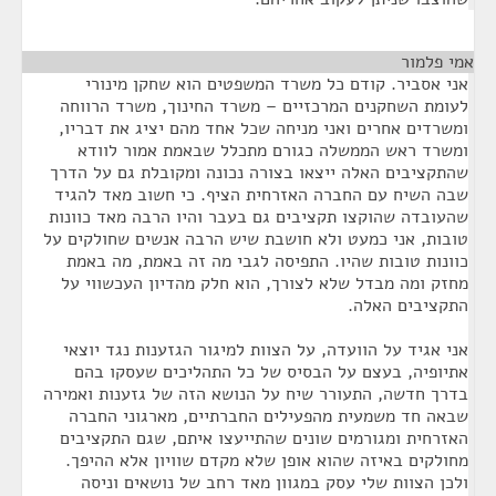
אמי פלמור
¶
אני אסביר. קודם כל משרד המשפטים הוא שחקן מינורי
לעומת השחקנים המרכזיים – משרד החינוך, משרד הרווחה
ומשרדים אחרים ואני מניחה שכל אחד מהם יציג את דבריו,
ומשרד ראש הממשלה כגורם מתכלל שבאמת אמור לוודא
שהתקציבים האלה ייצאו בצורה נכונה ומקובלת גם על הדרך
שבה השיח עם החברה האזרחית הציף. כי חשוב מאד להגיד
שהעובדה שהוקצו תקציבים גם בעבר והיו הרבה מאד כוונות
טובות, אני כמעט ולא חושבת שיש הרבה אנשים שחולקים על
כוונות טובות שהיו. התפיסה לגבי מה זה באמת, מה באמת
מחזק ומה מבדל שלא לצורך, הוא חלק מהדיון העכשווי על
התקציבים האלה.
אני אגיד על הוועדה, על הצוות למיגור הגזענות נגד יוצאי
אתיופיה, בעצם על הבסיס של כל התהליכים שעסקו בהם
בדרך חדשה, התעורר שיח על הנושא הזה של גזענות ואמירה
שבאה חד משמעית מהפעילים החברתיים, מארגוני החברה
האזרחית ומגורמים שונים שהתייעצו איתם, שגם התקציבים
מחולקים באיזה שהוא אופן שלא מקדם שוויון אלא ההיפך.
ולכן הצוות שלי עסק במגוון מאד רחב של נושאים וניסה