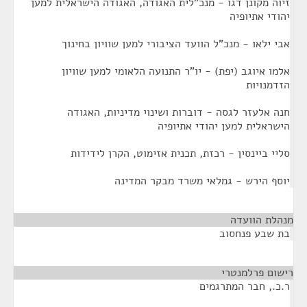
זיוה מקונן דגו - מנכ"לית האגודה, האגודה הישראלית למען
יהודי אתיופיה
אבי ילאו - מנכ"ל הוועד הציבורי למען שוויון בחינוך
אלמו איוגב (יפת) - יו"ר התנועה הלאומי למען שוויון
הזדמנויות
חנה אלעזר לגסה - דוברות ושינוי מדיניות, האגודה
הישראלית למען יהודי אתיופיה
סליי ביינסין - רכזת, תכנית אזימוט, הקרן לידידות
יוסף הירש - גמלאי משרד מבקר המדינה
מנהלת הוועדה
¶
בת שבע פנחסוב
רישום פרלמנטרי
¶
ר.כ., חבר המתרגמים