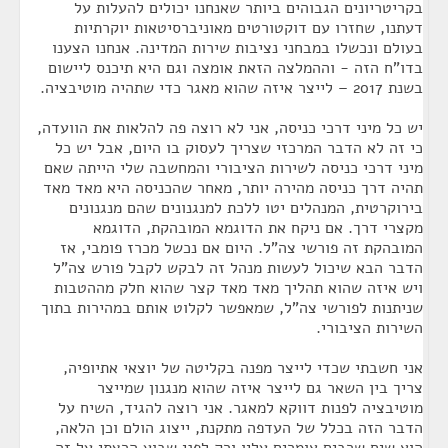
בקריטריונים הגבוהים ביותר שאנחנו יכולים להעלות על
דעתנו, שחזרו עם דוקטורטים מאוניברסיטאות יוקרתיות
בעולם ונכשלו במבחני נציבות שירות המדינה. אנחנו הצענו
בדו"ח הזה - וההמלצה הזאת אומצה וגם היא תיכנס ליישום
בשנת 2017 – לייצר איזה שהוא מאגר כדי שתהיה מוטיבציה.
יש כל מיני דרכי כניסה, אני לא רוצה פה להלאות את הוועדה,
כי זה לא הדבר המרכזי שצריך לעסוק בו היום, אבל יש כל
מיני דרכי כניסה לשירות הציבורי והמחשבה שלי הייתה שאם
תהיה דרך כניסה מהירה יותר, מאחר שהכניסה היא מאד מאד
בירוקרטית, המנהלים יטו ללכת למנגנונים שהם מנגנונים
מקצרי דרך. אם ניקח את הדוגמא המובהקת, הדוגמא
המובהקת זה פורשי צה"ל. היום אם נכשל מכרז פומבי, אז
הדבר הבא שיכול לעשות מנהל זה לבקש לקבל פורש צה"ל
ויש איזה שהוא תהליך מאד מאד קצר שהוא חלק מההטבות
שניתנות לפורשי צה"ל, שמאפשר לקלוט אותם במהירות בתוך
השירות הציבורי.
אני חשבתי שכדי לייצר מפנה בקליטה של יוצאי אתיופיה,
צריך בין השאר גם לייצר איזה שהוא מנגנון שמייצר
מוטיבציה לפנות דווקא למאגר. אני רוצה להגיד, השיח על
הדבר הזה בכלל של העדפה מתקנת, ייצוג הולם וכן הלאה,