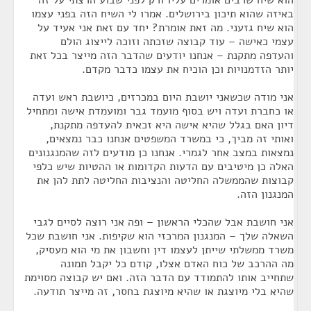
הוא שיח שרבים אומרים עליו ורק לפני שבוע הרצתי על זה
באיזה שהוא תיכון בירושלים. אמרו לי השיח הזה בפני עצמו
הוא שיח גזעני. מה זאת אומרת? יחד עם זאת אני אעיד על
עצמי כאישה – עוד קבוצה שזכתה וזוכה לייצוג הולם
והעדפה מתקנת – אנחנו יודעים שהדבר הזה מייצר בכל זאת
יותר הזדמנויות וכן הוכיח את עצמו כדבר מקדם.
אני מודה שכשאני יושבת היום במכרזים, כיושבת ראש ועדה
או כחברת ועדה ויש בסוף מועמד גבר ומועמדת אישה ומתחיל
דיון האם בגלל שהיא אישה היא זכאית להעדפה מתקנת,
ואותי זה מביך, כי במשרד המשפטים אנחנו כבר נמצאים,
נמצאות במצב אחר לגמרי. אנחנו כן מודעים לזה שהמנגנונים
האלה כן מיטיבים עם הדעות הקדומות או ההטיות שיש כלפי
קבוצות שהממשלה החליטה והנציבות החליטה לתת להן את
המנגנון הזה.
אני חושבת אבל שהכלי הראשון – ופה אני רוצה לסיים לגבי
השאלה שלך – המנגנון המרכזי הוא שקיפות. אני חושבת שכל
משרד ממשלתי שייתן לעצמו דין וחשבון את מי הוא מעסיק,
מה ההרכב של כוח האדם אצלו, קודם כל יקבל תמונה
שתחייב אותו להתמודד עם הדבר הזה. ואם יש קבוצה מסוימת
שהיא בלי מיוצגת או שהיא מיוצגת בחסר, זה מייצר תודעה.