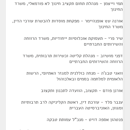
תמי וייצמן - מנהלת תחום תקציב חינוך לא פורמאלי, משרד
החינוך
אורנה שץ אופנהיימר - מפקחת מוסדות להכשרת עורכי הדין,
משרד החינוך
שיר פרי - תעסוקת אוכלוסיות ייחודיות, משרד הרווחה
והשירותים החברתיים
דפני מושיוב - מנהלת קליטה וכשירות תרבותית, משרד
הרווחה והשירותים החברתיים
וואגי טבג'ה - מנחה כוללנית למגזר האתיופי, הרשות
הלאומית למלחמה בסמים ובאלכוהול
אורנן פודם - תקצוב, הוועדה לתכנון ותקצוב
ענבר פלד - עורכת דין, ראשת הקליניקה לרב תרבותיות
ומגוון, האוניברסיטה העברית
פנטהון אספה דויט - מנכ"ל עמותת טבקה