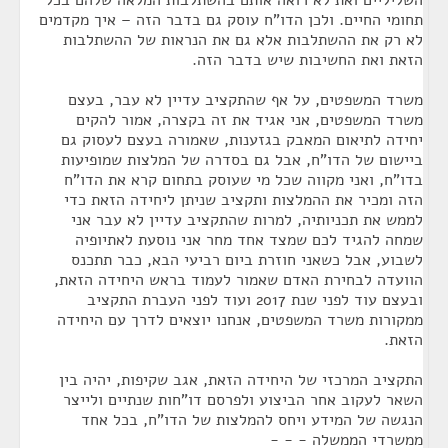
השליליים ואת לא רואה אותם בהשתלבות המלאה שלהם בכל
תחומי החיים. ולכן הדו"ח עוסק גם בדבר הזה – איך מקדמים
לא רק את ההשתלבות אלא גם את הנראות של ההשתלבות
הזאת ואת החשיבות שיש בדבר הזה.
משרד המשפטים, על אף שהתקציב עדיין לא עבר, בעצם
משרד המשפטים, אני אגיד את זה בקצרה, אמור להקים
יחידה לתיאום המאבק בגזענות, שאמורה בעצם לעסוק גם
ביישום של הדו"ח, אבל גם בסדרה של המלצות שמופיעות
בדו"ח, ואני מקווה שכל מי שעוסק בתחום קרא את הדו"ח
הזה ומכיר את ההמלצות ותקציב שניתן ליחידה הזאת כדי
לממש את תכניותיה, למרות שהתקציב עדיין לא עבר אני
שמחה להגיד לכם שמצד אחד מחר אני נוסעת לאתיופיה
לשבוע, אבל כשאני חוזרת ביום רביעי הבא, כבר תתכנס
הוועדה לבחירת האדם שאמור לעמוד בראש היחידה הזאת,
ובעצם עוד לפני שנת 2017 ועוד לפני העברת התקציב
ממקורות משרד המשפטים, אנחנו יוצאים לדרך עם היחידה
הזאת.
התקציב המרכזי של היחידה הזאת, אגב שקיפות, יהיה בין
השאר לעקוב אחר הביצוע ולפרסם דו"חות שנתיים ולייצר
הנגשה של המידע ויחס להמלצות של הדו"ח, בכל אחד
ממשרדי הממשלה - - -