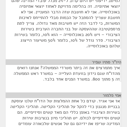
למיטב ידיעתי יש היום קרוב ל-2% מכלל עובדי המדינה שהם
יוצאי אתיופיה. זה בהלימה מדויקת לאחוז יוצאי אתיופיה
באוכלוסייה. אני לא חושבת שזה הדבר המעניין. אני לא
חושבת שצריך להסתכל על הכמות מבלי להתייחס לאיכות
המשרות, כי לדבר הזה יש חשיבות מאד גדולה. צריך לתת
פרספקטיבה שההעסקה של בני החברה הערבית בשירות
הציבורי – ויש 20% באוכלוסייה – הוא 10%, כלומר בשירות
הציבורי. סדר גודל של 10%, כלומר 50% משיעור הייצוג
שלהם באוכלוסייה.
היו"ר סתיו שפיר
¶
איך מתמרצים את זה ביתר משרדי הממשלה? אנחנו רואים
מהדו"ח שגם נידון בוועדת העלייה – במשרד ראש הממשלה
זה 5 מתוך 800. במשרד הפנים אחד בלבד.
אמי פלמור
¶
אז אני אגיד. קודם כל אחת ההמלצות של הדו"ח שלנו עוסקת
בבניית מנגנון כדי להקל על תהליכי הקליטה. תהליכי הקליטה
בשירות הציבורי באופן כללי הם מאד קשים וסיזיפיים. הם
קשים וסיזיפיים לכולם. יש תהליכי מיון בנציבות שירות
המדינה שריפו את ידיהם גם של אנשים שלכאורה עומדים