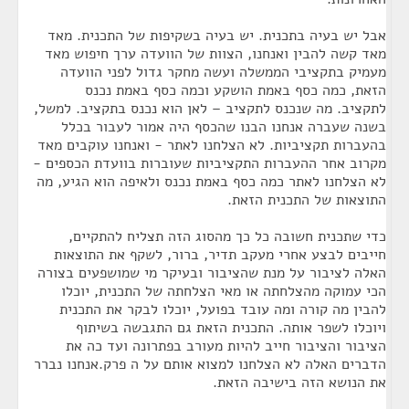
אבל יש בעיה בתכנית. יש בעיה בשקיפות של התכנית. מאד
מאד קשה להבין ואנחנו, הצוות של הוועדה ערך חיפוש מאד
מעמיק בתקציבי הממשלה ועשה מחקר גדול לפני הוועדה
הזאת, כמה כסף באמת הושקע וכמה כסף באמת נכנס
לתקציב. מה שנכנס לתקציב – לאן הוא נכנס בתקציב. למשל,
בשנה שעברה אנחנו הבנו שהכסף היה אמור לעבור בכלל
בהעברות תקציביות. לא הצלחנו לאתר - ואנחנו עוקבים מאד
מקרוב אחר ההעברות התקציביות שעוברות בוועדת הכספים -
לא הצלחנו לאתר כמה כסף באמת נכנס ולאיפה הוא הגיע, מה
התוצאות של התכנית הזאת.
כדי שתכנית חשובה כל כך מהסוג הזה תצליח להתקיים,
חייבים לבצע אחרי מעקב תדיר, ברור, לשקף את התוצאות
האלה לציבור על מנת שהציבור ובעיקר מי שמושפעים בצורה
הכי עמוקה מהצלחתה או מאי הצלחתה של התכנית, יוכלו
להבין מה קורה ומה עובד בפועל, יוכלו לבקר את התכנית
ויוכלו לשפר אותה. התכנית הזאת גם התגבשה בשיתוף
הציבור והציבור חייב להיות מעורב בפתרונה ועד כה את
הדברים האלה לא הצלחנו למצוא אותם על ה פרק.אנחנו נברר
את הנושא הזה בישיבה הזאת.