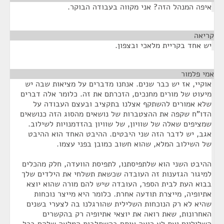
איפה המנהל הזה? אני מקווה בעבודה הבוקר.
קריאה
¶
יש אחד בקריית מלאכי ובצפון.
אמי פלמור
¶
אוקיי, אז יש כבר שנים. אנחנו מדברים על מציאות שבה יש
מיעוט של מורים מחנכים, הזכרתם את זה. כלומר אלה דברים
שלא אמורים להשתקף אצלנו בתקציב ובעצם העבודה על
הדו"ח שקפה את ההצטברות של נושאים מהסוג הזה כנושאים
שמציפים שאלה של שוויון, של שוויון בהזדמנויות לשילוב.
אגב, יש לדבר הזה שני היבטים. ההיבט האחד הוא ההיבט
של השילוב המלא, שהוא חשוב כמובן בפני עצמו.
ההיבט השני הוא שלתפיסתנו, לתפיסת הוועדה, חלק מהכלים
למיגור הגזענות זה העובדה שכשאת תשלחי את הילדים שלך
בבוא העת לבית הספר, העובדה שיש להם מורה שהוא יוצא
אתיופיה, מייצרת תודעה אחרת. כלומר היא מייצר נוכחות
שהיא לא רק הנוכחות השלילית שהורגלנו בה לצערי בשנים
האחרונות, שאת רואה את יוצאי אתיופיה רק בהקשרים