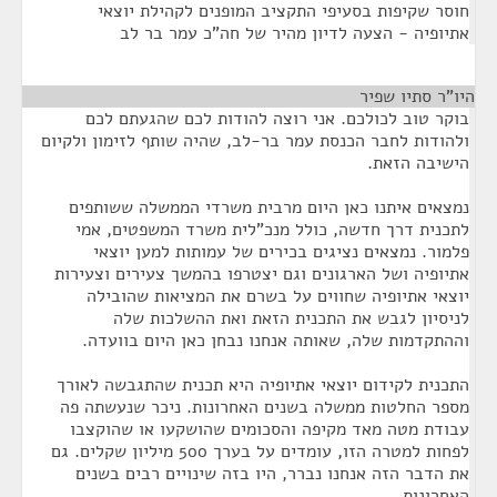
חוסר שקיפות בסעיפי התקציב המופנים לקהילת יוצאי
אתיופיה - הצעה לדיון מהיר של חה"כ עמר בר לב
היו"ר סתיו שפיר
¶
בוקר טוב לכולכם. אני רוצה להודות לכם שהגעתם לכם
ולהודות לחבר הכנסת עמר בר-לב, שהיה שותף לזימון ולקיום
הישיבה הזאת.
נמצאים איתנו כאן היום מרבית משרדי הממשלה ששותפים
לתכנית דרך חדשה, כולל מנכ"לית משרד המשפטים, אמי
פלמור. נמצאים נציגים בכירים של עמותות למען יוצאי
אתיופיה ושל הארגונים וגם יצטרפו בהמשך צעירים וצעירות
יוצאי אתיופיה שחווים על בשרם את המציאות שהובילה
לניסיון לגבש את התכנית הזאת ואת ההשלכות שלה
וההתקדמות שלה, שאותה אנחנו נבחן כאן היום בוועדה.
התכנית לקידום יוצאי אתיופיה היא תכנית שהתגבשה לאורך
מספר החלטות ממשלה בשנים האחרונות. ניכר שנעשתה פה
עבודת מטה מאד מקיפה והסכומים שהושקעו או שהוקצבו
לפחות למטרה הזו, עומדים על בערך 500 מיליון שקלים. גם
את הדבר הזה אנחנו נברר, היו בזה שינויים רבים בשנים
האחרונות.