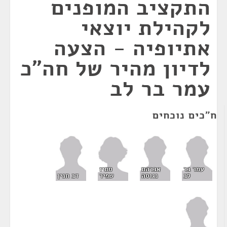
התקציב המופנים
לקהילת יוצאי
אתיופיה - הצעה
לדיון מהיר של חה"כ
עמר בר לב
ח"כים נוכחים
סתיו
עמר בר
אברהם
שפיר
לב
נגוסה
דב חנין