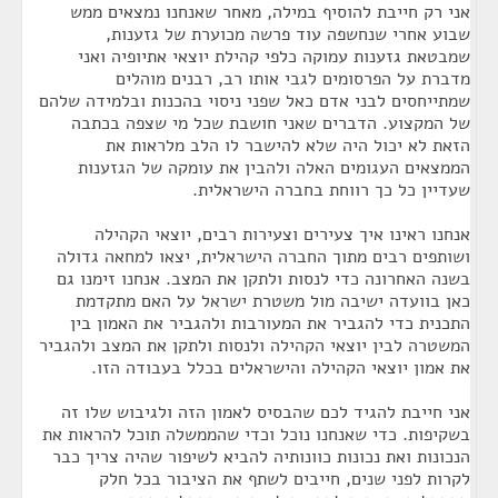
אני רק חייבת להוסיף במילה, מאחר שאנחנו נמצאים ממש
שבוע אחרי שנחשפה עוד פרשה מכוערת של גזענות,
שמבטאת גזענות עמוקה כלפי קהילת יוצאי אתיופיה ואני
מדברת על הפרסומים לגבי אותו רב, רבנים מוהלים
שמתייחסים לבני אדם כאל שפני ניסוי בהכנות ובלמידה שלהם
של המקצוע. הדברים שאני חושבת שכל מי שצפה בכתבה
הזאת לא יכול היה שלא להישבר לו הלב מלראות את
הממצאים העגומים האלה ולהבין את עומקה של הגזענות
שעדיין כל כך רווחת בחברה הישראלית.
אנחנו ראינו איך צעירים וצעירות רבים, יוצאי הקהילה
ושותפים רבים מתוך החברה הישראלית, יצאו למחאה גדולה
בשנה האחרונה כדי לנסות ולתקן את המצב. אנחנו זימנו גם
כאן בוועדה ישיבה מול משטרת ישראל על האם מתקדמת
התכנית כדי להגביר את המעורבות ולהגביר את האמון בין
המשטרה לבין יוצאי הקהילה ולנסות ולתקן את המצב ולהגביר
את אמון יוצאי הקהילה והישראלים בכלל בעבודה הזו.
אני חייבת להגיד לכם שהבסיס לאמון הזה ולגיבוש שלו זה
בשקיפות. כדי שאנחנו נוכל וכדי שהממשלה תוכל להראות את
הנכונות ואת נכונות כוונותיה להביא לשיפור שהיה צריך כבר
לקרות לפני שנים, חייבים לשתף את הציבור בכל חלק