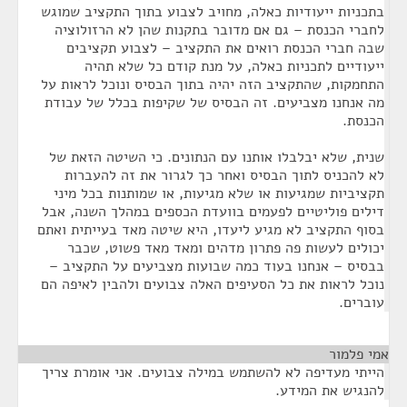
בתכניות ייעודיות כאלה, מחויב לצבוע בתוך התקציב שמוגש
לחברי הכנסת – גם אם מדובר בתקנות שהן לא הרזולוציה
שבה חברי הכנסת רואים את התקציב – לצבוע תקציבים
ייעודיים לתכניות כאלה, על מנת קודם כל שלא תהיה
התחמקות, שהתקציב הזה יהיה בתוך הבסיס ונוכל לראות על
מה אנחנו מצביעים. זה הבסיס של שקיפות בכלל של עבודת
הכנסת.
שנית, שלא יבלבלו אותנו עם הנתונים. כי השיטה הזאת של
לא להכניס לתוך הבסיס ואחר כך לגרור את זה להעברות
תקציביות שמגיעות או שלא מגיעות, או שמותנות בכל מיני
דילים פוליטיים לפעמים בוועדת הכספים במהלך השנה, אבל
בסוף התקציב לא מגיע ליעדו, היא שיטה מאד בעייתית ואתם
יכולים לעשות פה פתרון מדהים ומאד מאד פשוט, שכבר
בבסיס – אנחנו בעוד כמה שבועות מצביעים על התקציב –
נוכל לראות את כל הסעיפים האלה צבועים ולהבין לאיפה הם
עוברים.
אמי פלמור
¶
הייתי מעדיפה לא להשתמש במילה צבועים. אני אומרת צריך
להנגיש את המידע.