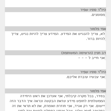
היו"ר סתיו שפיר
¶
מסומנים.
אמי פלמור
¶
לא, צריך להנגיש את המידע. המידע צריך להיות נגיש, צריך
להיות ברור.
דב חנין (הרשימה המשותפת)
¶
אני חייב ל - - -
היו"ר סתיו שפיר
¶
אני עכשיו עוברת אליכם.
אמי פלמור
¶
בסדר, בכל מקרה קיבלתי, אני אעדכן את ראש היחידה
הממשלתית לחופש מידע שזאת הבקשה ונראה איך הדבר הזה
יישום. אני רק אגיד, אני חוזרת ואומרת, את לא תראי את זה
בתקציב 2016 שלנו, אבל אנחנו התחלנו ליישם עוד לפני