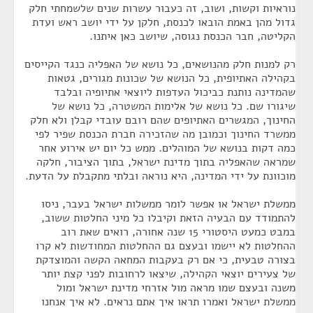
נוראיות וקשות, ושוב, זה כעבור עשרות שנים שלשמחתי חלק
גדול מהן באמת הובאו לכנסת, חלקן על ידי יושב ראש ועדת
הקליטה, חבר הכנסת נגוסה, שיושב כאן איתנו.
רק למנות חלק מהנושאים, כל נושא של האפליה כנגד הקייסים
בקהילה האתיופית, כל הנושא של שכונות מגורים, גטאות
שהמדינה נותנת כביכול העדפות ליוצאי אתיופיה ובלבד
שיגורו שם. כל נושא של אלימות המשטרה, כל נושא של
החינוך, המגשרים האתיופים שהם רובם עובדי קבלן ולא חלק
ממשרד החינוך וכמובן מה שהזכירה חברת הכנסת שפיר לפי
כמה דקות בנושא של המוהלים. ממש כל יום יש אירוע אחר
שמראה שהאפליה בתוך מדינת ישראל, בתוך הציבור, חלקה
מוכוונת על ידי המדינה, היא נוראה ובלתי מתקבלת על הדעת.
ממשלת ישראל או אפשר לומר ממשלות ישראל בעבר, ניסו
להתמודד עם הבעיה הזאת וקיבלו כל מיני החלטות ששוב,
במבט כמעט היסטורי 15 שנה אחורה, רואים שאת רוב
ההחלטות לא יישמו ובעצם גם ההחלטות המחודשות לא קרו
בצורה טבעית, כי אם רק בעקבות המחאה הקשה והמוצדקת
של צעירים יוצאי הקהילה, שיצאו לרחובות לפני קצת יותר
משנה ובעצם שמו מראה מול אזרחי מדינת ישראל ומול
ממשלת ישראל ואמרו תראו איך אתם נראים. לא איך אנחנו