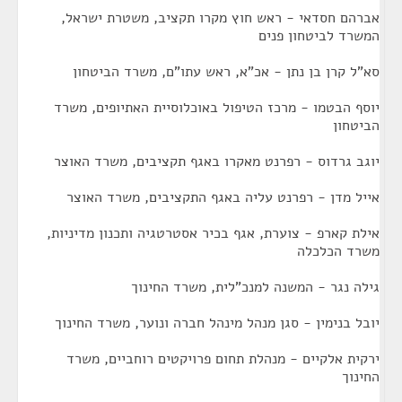
אברהם חסדאי - ראש חוץ מקרו תקציב, משטרת ישראל,
המשרד לביטחון פנים
סא"ל קרן בן נתן - אכ"א, ראש עתו"ם, משרד הביטחון
יוסף הבטמו - מרכז הטיפול באוכלוסיית האתיופים, משרד
הביטחון
יוגב גרדוס - רפרנט מאקרו באגף תקציבים, משרד האוצר
אייל מדן - רפרנט עליה באגף התקציבים, משרד האוצר
אילת קארפ - צוערת, אגף בכיר אסטרטגיה ותכנון מדיניות,
משרד הכלכלה
גילה נגר - המשנה למנכ"לית, משרד החינוך
יובל בנימין - סגן מנהל מינהל חברה ונוער, משרד החינוך
ירקית אלקיים - מנהלת תחום פרויקטים רוחביים, משרד
החינוך