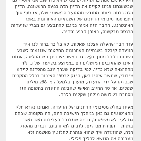
היא לא מפרסמת פרוטוקולים כפי שהיא נדרשת. אני אוסיף גם
שכשאנחנו פנינו לקיים את הדיון הזה בפעם הראשונה, הדיון
הזה נדחה ביותר מחודש מהמועד הראשוני שלו, אז סוף סוף
התפרסמו סיכומי הדיונים של השנתיים האחרונות באתר
האינטרנט. הדבר הזה אמור כמובן להתבצע גם מבלי שוועדות
הכנסת מבקשות, באופן קבוע ותדיר.
עוד דבר שהעלה אצלנו שאלות, לא כל כך ברור לנו איך
הוועדה קיבלה בשנתיים האחרונות החלטות שנוגעות לשבע
רשויות בלבד מתוך 250. גם כאשר יש דיון ויש החלטה, אנחנו
ראינו שהחיובים המוטלים הם בממוצע בשיעור של כ-1%
מההוצאה שלא כדין. לפי בדיקה שערך יוגב מהסדנה ליידע
ציבורי, שיושב איתנו כאן, הנזק לכספי הציבור בכלל המקרים
שנבדקו על ידי הוועדה, מוערך בלמעלה מ-268 מיליון
שקלים, אך סך החיוב האישי שקבעה הוועדה בתקופה הזו
מסתכם בשלושה מיליון שקלים בלבד.
מעיון בחלק מסיכומי הדיונים של הוועדה, ואנחנו נקרא חלק
מהציטוטים גם כאן במהלך הישיבה היום, היו מקומות שבהם
גם לעין לא משפטית, נדמה שמדובר בעבירות מאד מאד
בוטות – תפירת מכרזים, ג'ובים למקורבים, דברים מהסוג
הזה, שהוועדה איך שהוא פותרת לחלוטין מאשמה ולא
מעבירה את הנושא להליך פלילי.