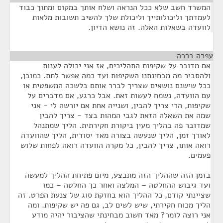
המשרד חשב שלא ככל הנראה ושלח אותך במקום ומתוך כבוד
לעמדתך וליכולותייך וליכולת שלך להשיב תשובות מלאות
לוועדה בשאלות האלה. זה נושא הדיון.
עפרה ברכה
¶
אם מדובר על שקיפות התהליכים, אז אני יכולה לענות
ולהסביר מה מבחינתנו השקיפות ועד כמה אפשר לתת. כמובן,
ככל שישנם נושאים שצריך לברר אותם בלשכה המשפטית או
עם הוועדה, נשמח לעשות זאת. אבל כרגע, אם מדברים על
שקיפות, הרי צריך להבין, ושנייה אחת אם יורשה לי - אני
שמה את השאלה הזאת לגבי המהות בצד - צריך להבין
שמדובר פה בהליך מעין ביקורת חקירתית. הליך שמתנהל
לאורך זמן, הליך שנעשה בצורה מאד יסודית, הליך שהוועדה
רואה אותו, צריך להבין, כל מקרה הוועדה רואה לפחות שלוש
פעמים.
בזמן הזה שההליך הזה מתבצע, מיום פתיחת ההליך למעשה
ועד גיבוש ההחלטה – המלצה ואחר כך החלטה – כמו
שציינתי קודם, כל ההליך הוא בחזקת סוג של צנעת הפרט. זה
הליך מכוח חקירתי, שיש לשים לב, גם פה יש שקיפות. ומה
אני רוצה לומר? מאד חשוב מבחינתי שהציבור יהיה מודע