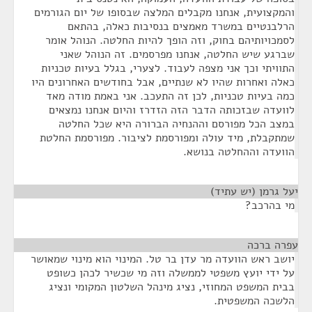
והמקצועית, אנחנו מקבלים המלצה שבסופו של יום הגורמים
הרלבנטיים במשרד מאמצים בנסיבות כאלה, בהתאם
לסמכויותיהם בחוק, וזה הופך להיות החלטה. הנוהל אומר
שברגע שיש החלטה, אנחנו מפרסמים. זה הנוהל שאני
התוויתי וכך אני מצפה לעבוד. לצערי, בגלל בעיות טכניות
כאלה ואחרות שהיו לא שנתיים, אבל בחודשים האחרונים היו
כמה בעיות טכניות, לכן זה התעכב. אני באמת מודה מאד
לוועדה שבזכותה הדבר הזה הזדרז והיום אנחנו נמצאים
במצב הכל מפורסם וההנחיה הברורה היא שכל החלטה
שמתקבלת, מיד עולה ומפורסמת לציבור. מפורסמת החלטת
הוועדה וההחלטה בנושא.
יעל גרמן (יש עתיד)
¶
מי בהרכב?
עפרה ברכה
¶
יושב ראש הוועדה מר עדן בר טל. המינוי הוא מינוי שמאושר
על ידי יועץ משפטי לממשלה וזה מי שכשיר לכהן כשופט
בבית המשפט המחוזי, נציג מינהל השלטון המקומי ונציג
הלשכה המשפטית.