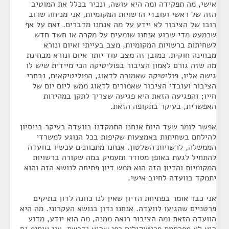
אישי, מה תפקידה ומה היא עושה, ונכיר בכלל את המוטיב
הזה של ראשי ועובדי הרשויות המקומיות, אני מניחה שרוב
רובו של הציבור לא יידע על מה אנחנו מדברים. זאת על אף
שכמעט מדי שבוע אנחנו שומעים על מקרה או חשד חדש
לשחיתות ברשויות המקומיות, מצב בעייתי ואיום ונורא
מבחינה חוקית. כמובן זה מצב עוד יותר איום ונורא מבחינת
מה שזה גורם לאמון הציבור בפוליטיקה הכי מיידית שיש לו
גישה אליו, פוליטיקה שאמורה לדאוג, הפוליטיקאים, נבחרי
הציבור ועובדי הציבור שאמורים לדאוג ממש ליום יום של
חייו; והפגיעה הזאת היא פגיעה שצריך לתקן במהירות
האפשרית, בעיקר בתקופה הזאת.
אפשר לומר שעד היום אנחנו התמקדנו בוועדה בעיקר בניסיון
להילחם בשחיתות באמצעות שקיפות בכל הנוגע למשרדי
הממשלה, לרשויות השלטון. אנחנו מתכוונים עכשיו בוועדה
להתחיל לגעת באופן מסודר ומעמיק במה שקורה ברשויות
המקומיות והדיון הזה הוא ממש דיון פתיחה לנושא הזה והוא
יתמקד בוועדה לחיוב אישי.
אני כבר אומר בפתיחת הדיון שאין לנו כוונה לדון בתיקים
פרטניים שהגיעו לוועדה. אנחנו נדון בנושא העקרוני. מה היא
הוועדה הזאת ומה הציבור רואה ממנה, מה הוא יודע, מדוע