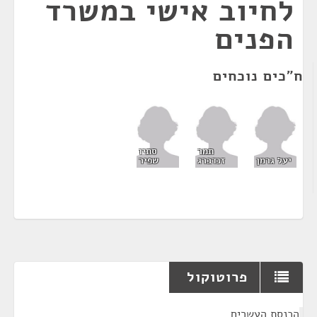
לחיוב אישי במשרד
הפנים
ח"כים נוכחים
תמר
סתיו
יעל גרמן
זנדברג
שפיר
פרוטוקול
¶
הכנסת העשרים