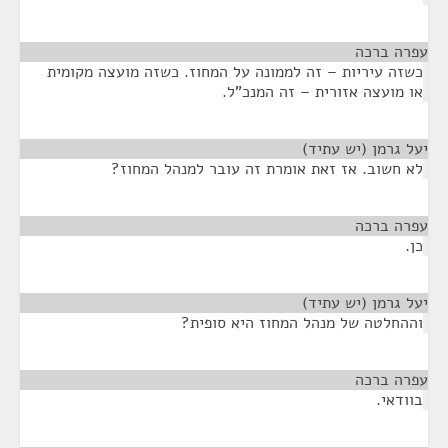
עפרה ברכה
¶
כשזה עיריות – זה לממונה על המחוז. כשזה מועצה מקומית
או מועצה אזורית – זה המנכ"ל.
יעל גרמן (יש עתיד)
¶
לא חשוב. אז זאת אומרת זה עובר למנהל המחוז?
עפרה ברכה
¶
כן.
יעל גרמן (יש עתיד)
¶
וההחלטה של מנהל המחוז היא סופית?
עפרה ברכה
¶
בוודאי.