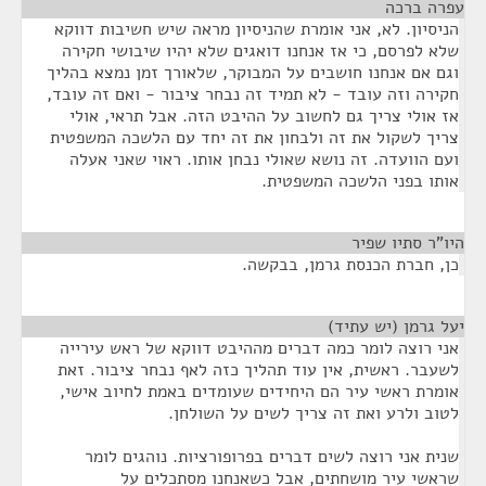
עפרה ברכה
¶
הניסיון. לא, אני אומרת שהניסיון מראה שיש חשיבות דווקא
שלא לפרסם, כי אז אנחנו דואגים שלא יהיו שיבושי חקירה
וגם אם אנחנו חושבים על המבוקר, שלאורך זמן נמצא בהליך
חקירה וזה עובד - לא תמיד זה נבחר ציבור - ואם זה עובד,
אז אולי צריך גם לחשוב על ההיבט הזה. אבל תראי, אולי
צריך לשקול את זה ולבחון את זה יחד עם הלשכה המשפטית
ועם הוועדה. זה נושא שאולי נבחן אותו. ראוי שאני אעלה
אותו בפני הלשכה המשפטית.
היו"ר סתיו שפיר
¶
כן, חברת הכנסת גרמן, בבקשה.
יעל גרמן (יש עתיד)
¶
אני רוצה לומר כמה דברים מההיבט דווקא של ראש עירייה
לשעבר. ראשית, אין עוד תהליך כזה לאף נבחר ציבור. זאת
אומרת ראשי עיר הם היחידים שעומדים באמת לחיוב אישי,
לטוב ולרע ואת זה צריך לשים על השולחן.
שנית אני רוצה לשים דברים בפרופורציות. נוהגים לומר
שראשי עיר מושחתים, אבל כשאנחנו מסתכלים על