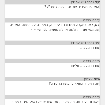
יעל גרמן (יש עתיד)
¶
הוא לא מעביר את זה הלאה למנכ"ל?
עפרה ברכה
¶
לא, לא. במקרה שמדובר בעירייה, הממונה על המחוז הוא זה
שמאמץ את ההחלטה או לא מאמץ, לפי ה- - -
יעל גרמן (יש עתיד)
¶
את ההמלצה.
עפרה ברכה
¶
את ההמלצה, סליחה.
איתי עצמון
¶
מה המקור החוקי להקמת הוועדה?
עפרה ברכה
¶
פקודת העיריות. מה שקרה, אני אתן טיפה רקע, לפני כעשור