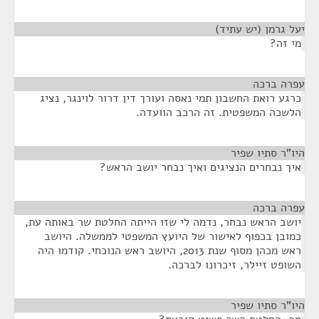
יעל גרמן (יש עתיד)
¶
מי זה?
עפרה ברכה
¶
כרגע רואת החשבון תמי נאסה ועורך דין דרור לוינגר, נציג
הלשכה המשפטית. זה הרכב הוועדה.
היו"ר סתיו שפיר
¶
איך נבחרים הנציגים ואיך נבחר יושב הראש?
עפרה ברכה
¶
יושב הראש נבחר, נדמה לי שזו הייתה החלטת שר באותה עת,
כמובן בכפוף לאישור של היועץ המשפטי לממשלה. היושב
ראש מכהן מסוף שנת 2013, היושב ראש הנוכחי. קודמו היה
השופט זיילר, זיכרונו לברכה.
היו"ר סתיו שפיר
¶