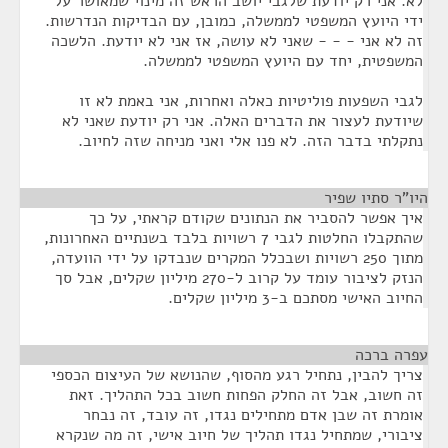
לא. אני רק יודעת שלגבי יושב הראש זה מינוי שמאושר על
ידי היועץ המשפטי לממשלה, כמובן, עם הבדיקות הנדרשות.
זה לא אני - - - שאני לא עושה, אז אני לא יודעת. הלשכה
המשפטית, יחד עם היועץ המשפטי לממשלה.
לגבי השפעות פוליטיות כאלה ואחרות, אני באמת לא זו
שיודעת לעצור את הדברים האלה. אני רק יודעת שאני לא
נתקלתי בדבר הזה. לא פנו אלי ואני מניחה שזה לחיוב.
היו"ר סתיו שפיר
¶
איך אפשר להסביר את הנתונים שקודם קראתי, על כך
שהתקבלו החלטות לגבי 7 רשויות בלבד בשנתיים האחרונות,
מתוך 250 רשויות ושבכלל המקרים שנבדקו על ידי הוועדה,
הנזק לציבור עומד על קרוב ל-270 מיליון שקלים, אבל סך
החיוב האישי מסתכם ב-3 מיליון שקלים.
עפרה ברכה
¶
צריך להבין, נתחיל רגע מהסוף, שהנושא של העיצום הכספי
זה חשוב, אבל זה החלק הפחות חשוב בכל התהליך. זאת
אומרת זה שבן אדם מתחילים נגדו, זה עובד, זה נבחר
ציבורי, שמתחיל נגדו תהליך של חיוב אישי, זה מה שנקרא