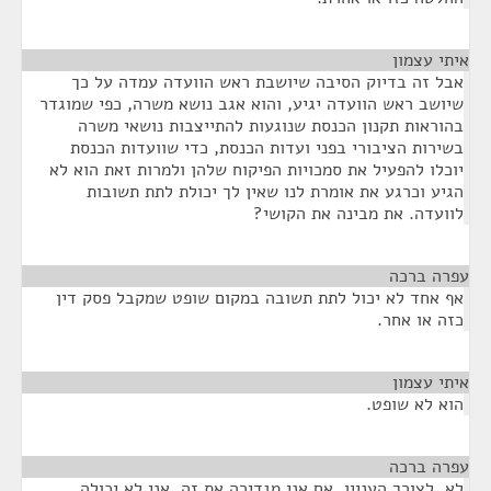
איתי עצמון
¶
אבל זה בדיוק הסיבה שיושבת ראש הוועדה עמדה על כך
שיושב ראש הוועדה יגיע, והוא אגב נושא משרה, כפי שמוגדר
בהוראות תקנון הכנסת שנוגעות להתייצבות נושאי משרה
בשירות הציבורי בפני ועדות הכנסת, כדי שוועדות הכנסת
יוכלו להפעיל את סמכויות הפיקוח שלהן ולמרות זאת הוא לא
הגיע וכרגע את אומרת לנו שאין לך יכולת לתת תשובות
לוועדה. את מבינה את הקושי?
עפרה ברכה
¶
אף אחד לא יכול לתת תשובה במקום שופט שמקבל פסק דין
כזה או אחר.
איתי עצמון
¶
הוא לא שופט.
עפרה ברכה
¶
לא, לצורך העניין, אם אני מגדירה את זה. אני לא יכולה