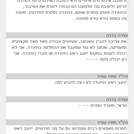
ולטובת אינטרסים אישיים ולא לטובת האינטרס של הציבור
הרחב ולטובת מה שלמענו הם נבחרו לשרת את הציבור,
והוועדה פשוט פותרת אותם, כוועדה נסתרת לחלוטין. משהו
פה נשמע נורא נורא משונה.
עפרה ברכה
¶
את צריכה להבין שאנחנו, שעושים עבודה מאד מאד מקצועית
ומעמיקה, אנחנו לא גוף שמקבל את ההחלטה בוועדה. אני לא
יכולה לענות במקום יושב ראש הוועדה או חברי הוועדה. אני
רק יכולה לומר - - -
היו"ר סתיו שפיר
¶
יושב ראש הוועדה לא רצה להגיע לפה.
עפרה ברכה
¶
תראי, משרד הפנים - - -
היו"ר סתיו שפיר
¶
למרות מאמצים רבים שנפרשו גם על פני חודשים. יושב ראש