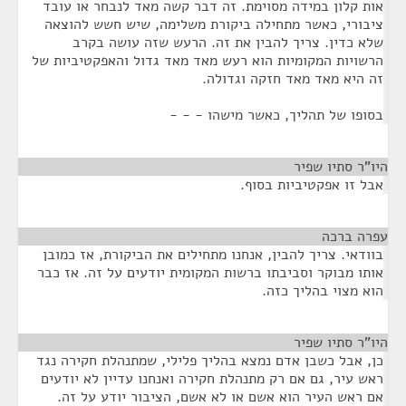
אות קלון במידה מסוימת. זה דבר קשה מאד לנבחר או עובד
ציבורי, כאשר מתחילה ביקורת משלימה, שיש חשש להוצאה
שלא כדין. צריך להבין את זה. הרעש שזה עושה בקרב
הרשויות המקומיות הוא רעש מאד מאד גדול והאפקטיביות של
זה היא מאד מאד חזקה וגדולה.
בסופו של תהליך, כאשר מישהו - - -
היו"ר סתיו שפיר
¶
אבל זו אפקטיביות בסוף.
עפרה ברכה
¶
בוודאי. צריך להבין, אנחנו מתחילים את הביקורת, אז כמובן
אותו מבוקר וסביבתו ברשות המקומית יודעים על זה. אז כבר
הוא מצוי בהליך כזה.
היו"ר סתיו שפיר
¶
כן, אבל כשבן אדם נמצא בהליך פלילי, שמתנהלת חקירה נגד
ראש עיר, גם אם רק מתנהלת חקירה ואנחנו עדיין לא יודעים
אם ראש העיר הוא אשם או לא אשם, הציבור יודע על זה.