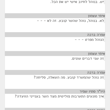
יש. בנוהל לחיוב אישי יש את הכל.
איתי עצמון
¶
לא. בנוהל, נוהל שהשר קובע. זה לא - - -
עפרה ברכה
¶
הנוהל מפרט - - -
איתי עצמון
¶
זה שני דברים שונים.
עפרה ברכה
¶
זה נוהל שהמשרד קובע. מה השאלה, סליחה?
היו"ר סתיו שפיר
¶
איך מונעים התערבות פוליטית מצד השר בענייני הוועדה?