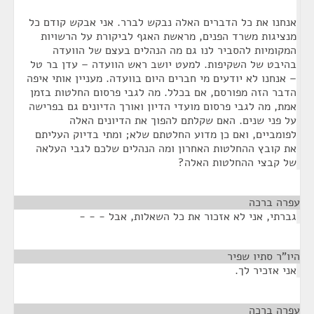
אנחנו את כל הדברים האלה נבקש לברר. אני אבקש קודם כל
מנציגות משרד הפנים, מראשת האגף לביקורת על הרשויות
המקומיות להסביר לנו גם מה הנהלים בעצם של הוועדה
בהיבט של השקיפות. למעט יושב ראש הוועדה – עדן בר טל
– אנחנו לא יודעים מי חברים היום בוועדה. מעניין אותי איפה
הדבר הזה מפורסם, אם בכלל. מה לגבי פרסום החלטות בזמן
אמת, מה לגבי פרסום מועדי הדיון ואורך הדיונים גם בפרישה
על פני שנים. האם שקלתם להפוך את הדיונים האלה
לפומביים, ואם כן מדוע החלטתם שלא; ומתי בדיוק העליתם
את קובץ ההחלטות האחרון ומה הנהלים שלכם לגבי העלאה
של קבצי ההחלטות האלה?
עפרה ברכה
¶
גברתי, אני לא אזכור את כל השאלות, אבל - - -
היו"ר סתיו שפיר
¶
אני אזכיר לך.
עפרה ברכה
¶