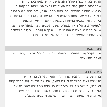
הוגש בג"ץ נגד משרד הפנים על אי שימוש בסמכויות
שכתובות בחוק לפקודת העיריות ובצו המועצות המקומיות
בנושא החיוב האישי. כתוצאה מכך, אגב, בית המשפט הגבוה
לצדק קבע שזו אחת מהסמכויות החשובות, ההוראות החשובות
ביותר. ואז גובש במשרד, בשיתוף עם היועץ המשפטי
לממשלה, נוהל מאד מפורט שעם השנים עבר מספר שינויים,
ששם מפורט בצורה מפורטת – שנקרא אותה - הליך הבדיקה
של החיוב האישי, בין היתר הנושא של הוועדה.
איתי עצמון
¶
ומי מקבל את ההחלטה בסופו של דבר? כלומר הוועדה היא
ועדה מייעצת?
עפרה ברכה
¶
בוודאי. צריך להבין שהתהליך הוא תהליך. כן, זו ועדה
מייעצת ואני הסברתי קודם ליעל, אני אל יודעת אם הסתפקתם
לשמוע, כאשר מדובר בעירייה הוועדה ממליצה לממונה על
המחוז, שהסמכות היא שלו בחוק. כאשר מדובר במועצה
מקומית או מועצה אזורית, ההמלצה מופנית למנכ"ל.