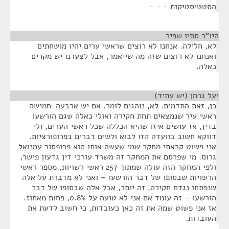
הסטטיסטיקות - - -
היו"ר סתיו שפיר
¶
לא, חלילה. אנחנו לא רוצים שראשי ערים יהיו מושחתים
ואנחנו לא רוצים שזה מה שייאמר, אבל לצערנו יש מקרים
כאלה.
יעל גרמן (יש עתיד)
¶
כן, זאת התדמית. לא, נוהגים לומר. אם יש ארבעה-חמישה
ראשי עיר שנמצאים תחת חקירה ואולי כאלה שגם הורשעו
בדין, אז עושים איזו שהיא הכללה שכל ראשי הערים, ולי
דווקא חשוב בוועדה הזו לבוא ולשים דברים בפרופורציות.
אני פשוט קראתי מחקר שמי שעשה אותו הוא פרופסור עמנואל
גרוס. מי שפרסם את המחקר זה משרד עורכי דין גדעון פישר,
ולפי המחקר הזה עולה שמתוך 257 ראשי רשויות, מספר ראשי
הרשויות שבסופו של דבר הורשעו – ואני לא מדברת על אלה
שנפתחו נגדם חקירה, זה יותר, אבל אלה שבסופו של דבר
הורשעו – זה עומד אם אני לא טועה על 0.8%, פחות מאחוז.
אז אני פשוט שמה את זה כאן כעובדות, כי חשוב לדעת את
העובדות.