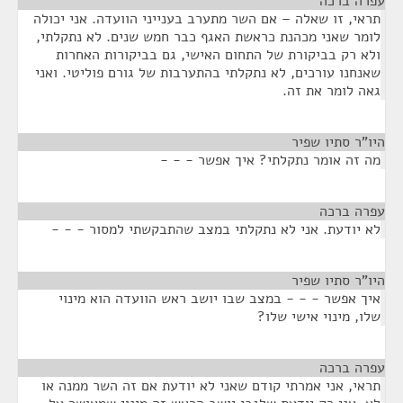
עפרה ברכה
¶
תראי, זו שאלה – אם השר מתערב בענייני הוועדה. אני יכולה
לומר שאני מכהנת כראשת האגף כבר חמש שנים. לא נתקלתי,
ולא רק בביקורת של התחום האישי, גם בביקורות האחרות
שאנחנו עורכים, לא נתקלתי בהתערבות של גורם פוליטי. ואני
גאה לומר את זה.
היו"ר סתיו שפיר
¶
מה זה אומר נתקלתי? איך אפשר - - -
עפרה ברכה
¶
לא יודעת. אני לא נתקלתי במצב שהתבקשתי למסור - - -
היו"ר סתיו שפיר
¶
איך אפשר - - - במצב שבו יושב ראש הוועדה הוא מינוי
שלו, מינוי אישי שלו?
עפרה ברכה
¶
תראי, אני אמרתי קודם שאני לא יודעת אם זה השר ממנה או