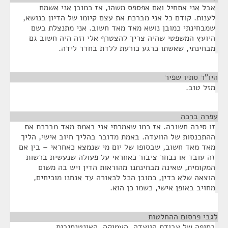
אבל אני אתחיל ואם אפספס משהו, אז כמובן אני אשמח
לענות. קודם כל אני מברכת את עצם קיומו של הדיון בנושא,
שמבחינתי כמובן נושא מאד מאד חשוב. אני מתנצלת בשם
היועץ המשפטי שהיה צריך להצטרף אלי וזה היה חשוב גם
מבחינתי, שאשתו כרגע כורעת ללדת בחדר לידה.
היו"ר סתיו שפיר
¶
מזל טוב.
עפרה ברכה
¶
זו סיבה חשובה. אז כמו שאמרתי אני באמת מאד מברכת את
ההתכנסות של הוועדה. באמת מדובר בהליך חיוב אישי, הליך
מאד מאד חשוב, שבסופו של יום מי שנמצא כאחראי – בין אם
זה עובד או נבחר ציבור כאחראי על פעולה שנעשית ברשות
המקומית, שאינה מבחינתנו מהוראות הדין ויש בה משום
הוצאה שלא כדין, כמובן הכל לכאורה עד אנחנו מוכיחים,
מחויב באופן אישי, כשמו כן הוא.
לגבי פרסום ההחלטות
¶
בסופה של עבודת הוועדה, העמוקה, האינטנסיבית