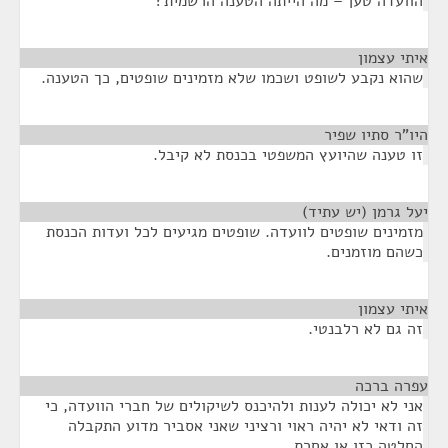
הוועדה טען – מה הייתה הטענה הרשמית?
איתי עצמון
¶
שהוא נקבע לשופט ושכמו שלא מזמינים שופטים, כך הטענה.
היו"ר סתיו שפיר
¶
זו טענה שהיועץ המשפטי בכנסת לא קיבל.
יעל גרמן (יש עתיד)
¶
מזמינים שופטים לוועדה. שופטים מגיעים לכל ועדות הכנסת
כשהם מוזמנים.
איתי עצמון
¶
זה גם לא רלבנטי.
עפרה ברכה
¶
אני לא יכולה לענות ולהיכנס לשיקולים של חברי הוועדה, כי
זה ודאי לא יהיה ראוי ורציני שאני אסביר מדוע התקבלה
החלטה כזו או אחרת.