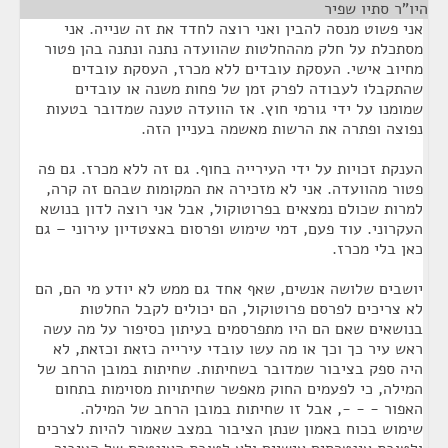
היו"ר סתיו שפיר
¶
אני פשוט מנסה להבין ואני רוצה לחדד את זה שנייה. אני
מסתכלת על חלק מההחלטות שהוועדה נתנה ונתנה בהן פטור
מחיוב אישי. העסקת עובדים ללא מכרז, העסקת עובדים
שהתקבלו לעבודה לפרק זמן של פחות משנה או עובדים
שמומנו על ידי גורמי חוץ. אז הוועדה טענה שמדובר בטעות
נפוצה ופתרה את הרשות מאשמה בעניין הזה.
הענקת זכויות על ידי העירייה בחוף. גם זה ללא מכרז. גם פה
פטור מהוועדה. אני לא מזכירה את המקומות שבהם זה קרה,
למרות שכולם נמצאים בפרוטוקול, אבל אני רוצה לדון בנושא
העקרוני. עוד פעם, דמי שימוש ופרסום באצטדיון עירוני – גם
כאן בלי מכרז.
יושבים שלושה אנשים, שאף אחד גם ממש לא יודע מי הם, הם
לא צריכים לפרסם פרוטוקול, הם יכולים לקבל החלטות
בנושאים שאם הם היו מתפרסמים בעיתון כסיפור על מה עשה
ראש עיר כך וכך או מה עשו עובדי עירייה כזאת וכזאת, לא
היה ספק בציבור שמדובר בשחיתות. שחיתות במובן הרחב של
המילה, כי לפעמים החוק מאפשר שחיתויות מסוימות בתחום
האפור - - -, אבל זו שחיתות במובן הרחב של המילה.
שימוש בכוח באמון שנתן הציבור במצב שאמור להיות לצרכים