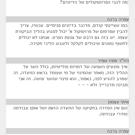
מה לגבי הפרוטוקולים של הדיונים?
עפרה ברכה
¶
כמו שציינתי קודם, מדובר בדיונים פנימיים. עכשיו, צריך
להבין שפרסום של פרוטוקול א' יכול לפגוע בהליך הביקורת
עצמו. יש בזה גם היבט של צנעת הפרט. אנחנו לא יכולים
לחשוף נתונים שיכולים לקלקל ולשבש הליכי חקירה.
היו"ר סתיו שפיר
¶
איך מונעים השפעה של דמויות פוליטיות, כולל השר על
ההליך הזה, מאחר שהמינוי של מי שעומד בראש הוועדה, זה
שסרב להגיע לפה, כאמור, הוא מינוי שהשר עושה. זה אני
מבינה מדברייך ולא - - -
איתי עצמון
¶
וגם אין הסדרה בחקיקה של הוועדה הזאת ושל אופן עבודתה
וסדרי עבודתה.
עפרה ברכה
¶