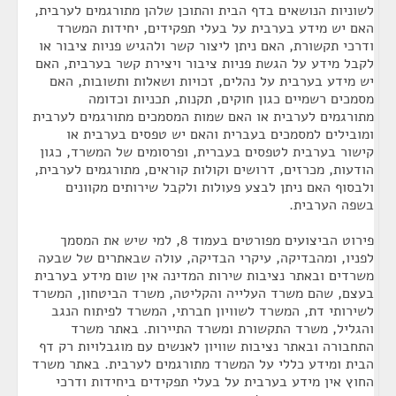
לשוניות הנושאים בדף הבית והתוכן שלהן מתורגמים לערבית,
האם יש מידע בערבית על בעלי תפקידים, יחידות המשרד
ודרכי תקשורת, האם ניתן ליצור קשר ולהגיש פניות ציבור או
לקבל מידע על הגשת פניות ציבור ויצירת קשר בערבית, האם
יש מידע בערבית על נהלים, זכויות ושאלות ותשובות, האם
מסמכים רשמיים כגון חוקים, תקנות, תכניות וכדומה
מתורגמים לערבית או האם שמות המסמכים מתורגמים לערבית
ומובילים למסמכים בעברית והאם יש טפסים בערבית או
קישור בערבית לטפסים בעברית, ופרסומים של המשרד, כגון
הודעות, מכרזים, דרושים וקולות קוראים, מתורגמים לערבית,
ולבסוף האם ניתן לבצע פעולות ולקבל שירותים מקוונים
בשפה הערבית.
פירוט הביצועים מפורטים בעמוד 8, למי שיש את המסמך
לפניו, ומהבדיקה, עיקרי הבדיקה, עולה שבאתרים של שבעה
משרדים ובאתר נציבות שירות המדינה אין שום מידע בערבית
בעצם, שהם משרד העלייה והקליטה, משרד הביטחון, המשרד
לשירותי דת, המשרד לשוויון חברתי, המשרד לפיתוח הנגב
והגליל, משרד התקשורת ומשרד התיירות. באתר משרד
התחבורה ובאתר נציבות שוויון לאנשים עם מוגבלויות רק דף
הבית ומידע כללי על המשרד מתורגמים לערבית. באתר משרד
החוץ אין מידע בערבית על בעלי תפקידים ביחידות ודרכי