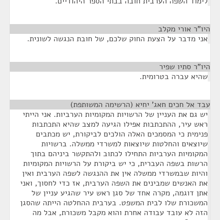
לימוד השפה הערבית חובה בבתי הספר היהודיים.
היו"ר אורי מקלב
¶
אני מדבר על הצעת החוק שלכם, של חובת הנגשה לשונית.
היו"ר סתיו שפיר
¶
שהיא עברה בטרומית.
עבד אל חכים חאג' יחיא (הרשימה המשותפת)
¶
יש גם את העניין של הרשויות המקומיות הערביות. אני הייתי
ראש עיר, ההתכתבות אפילו הגיעה למצב שהיא התכתבות
פנימית כי המסמכים האלה הולכים לביקורת, יש מכתבים
שיוצאים והחלטות שיוצאות למשרדי ממשלה. ברשויות
המקומיות הערביות התחילו לכתוב ולהתקשר ביניהם בתוך
הרשות בשפה העברית, כי יש ביקורת על הרשויות המקומיות
והיות שבמשרדי ממשלה אין את ההנגשה לשפה הערבית ואין
את האנשים שמבינים את השפה הערבית, אז כדי לחסוך, ואני
אתן דוגמה, מקרה אחד של סגן ראש עיר שהגיע עניין של
המשכורת שלו לבית המשפט. בערבית ההחלטה הייתה שהסגן
הזה לא עובד עבודה אחרת והוא מקבל משכורת, אבל מה