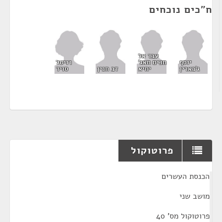
ח"כים נוכחים
עבד אל
רויטל
יוסף
חכים חאג'
סויד
ג'בארין
יחיא
דב חנין
פרוטוקול
¶
הכנסת העשרים
מושב שני
פרוטוקול מס' 40