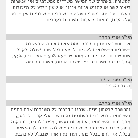
תקשורת. באתרים של חמישה משרדים ממשלתיים אין אפשרות
ליצור קשר או להגיש פניות ציבור או שאין מידע על הפעולות
האלה בערבית. באתרים של שני משרדים ממשלתיים אין מידע
על נהלים, זכויות ושאלות ותשובות בערבית.
היו"ר אורי מקלב
¶
אני חושב שהנתון המרכזי ממה שאתה אומר, שבעשרה
משרדים ממשלתיים לא ניתן לבצע בכלל שום פעולה ולקבל
שום שירות בערבית. זה אומר שכמעט 50% מהמשרדים, 43%,
אבל ביניהם משרדים כמו משרד הפנים, משרד הרווחה.
היו"ר סתיו שפיר
¶
הנגב והגליל.
היו"ר אורי מקלב
¶
והמשרד לבטחון פנים. אנחנו מדברים על משרדים שהם רוויים
בשירותים. במשרדים באחוזים זה נחשב אולי קרוב ל-50%,
אבל במתן השירותים, אם אנחנו נעשה, אפשר להגיד, במסקנה
אחת, שרוב השירותים שמשרדי הממשלה נותנים לא נגישים
בכלל, אין להם בכלל פתח. ועוד נתון אחד שבכלל לא כתבת