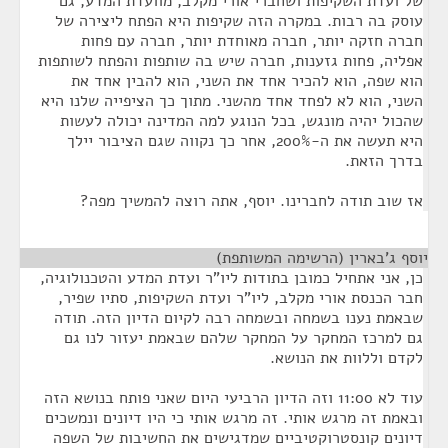
של ועדת השקיפות ושחברי אורי מקלב, מוועדת המדע, גם
עוסק בה רבות. במקרה הזה שקיפות היא הפתח ליצירה של
חברה חזקה יותר, חברה מאוחדת יותר, חברה עם פחות
אפליה, פחות גזענות, חברה שיש בה שותפות והפתח לשותפות
הוא שפה, הוא להכיר אחד את השני, הוא להבין אחד את
השני, הוא לא לפחד אחד מהשני. מתוך כך הציפייה שלנו היא
שהכול יהיה מונגש, בכל הנוגע למה המדינה יכולה לעשות
היא תעשה את ה-200%, אחר כך נקווה שגם הציבור יילך
בדרך הזאת.
אז שוב תודה לחברינו. יוסף, אתה רוצה להמשיך מפה?
יוסף ג'בארין (הרשימה המשותפת)
¶
כן, אני אתחיל כמובן בתודות ליו"ר ועדת המדע והטכנולוגיה,
חבר הכנסת אורי מקלב, ליו"ר ועדת השקיפות, סתיו שפיר,
שבאמת נענו בשמחה ובשמחה רבה לקיום הדיון הזה. תודה
גם למרכז המחקר על המחקר שלהם שבאמת יעזור לנו גם
לקדם וללוות את הנושא.
עוד לא 11:00 וזה הדיון הרביעי היום שאני פותח בנושא הזה
ובאמת זה מרגש אותי. זה מרגש אותי כי היו דיונים ונמשכים
דיונים קונסטרוקטיביים שמדגישים את החשיבות של השפה