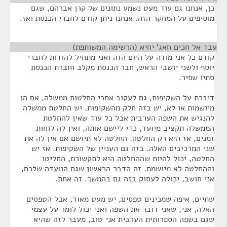
כן, אנחנו גם עוד מעט נשמע נתונים של קרן אברהם, שגם
מוסיפים על המחקר הזה. אנחנו ניתן קודם לחברי הכנסת ואז.
עבד אל חכים חאג' יחיא (הרשימה המשותפת)
¶
קודם כל אני מודה על היום הזה ואני מתחיל להודות לחברי
יוסף ולשני יושבי הראש, חבר הכנסת מקלב וחברת הכנסת
סתיו שפיר.
דיברת על השקיפות, גם לעקוב אחרי החלטות ממשלה, אם הן
מיושמות או לא, יש בזה חלק מהשקיפות. יש החלטת ממשלה
להנגיש את השפה הערבית אבל כל עוד שאין להחלטת
הממשלה תקציב מיועד, כדי ליישם אותה, ואין לה לוחות
זמנים, אז היא רק החלטה. החלטה לא תיושם אם אין לה את
שני המרכיבים האלה. בזה גם העניין של השקיפות. אז יש
החלטה, יכול להיות שההחלטה היא לתקשורת, החליטו
וההחלטה לא מיושמת. זה הדבר הראשון שגם הוועדה שלכם,
אני חושב, יכולה לעסוק בזה גם בהמשך. זה אחת.
שתיים, איפה שמכינים טפסים, יש מעט מאוד, אבל הטפסים
האלה, אני, שאני דובר את השפה ואני יכול לומר על עצמי
שגם בשפה הספרותית הערבית אני טוב, מעבר לזה שהיא