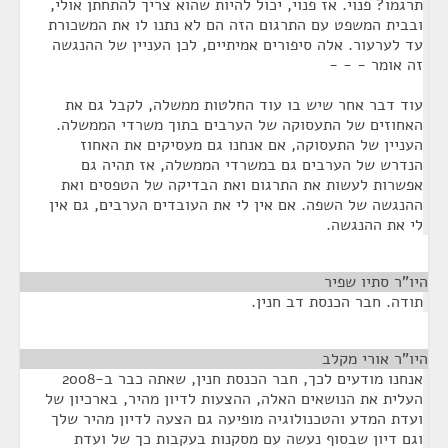
תרגמו? פנוי. אז פנוי, יכול להיות שהוא צריך להתחתן אולי,
ובבית המשפט עם התרגום הזה הם לא נתנו לו את המשכורת
עד לערעור. אלה סיפורים אמיתיים, לכן העניין של ההנגשה
זה אומר - - -
עוד דבר אחר שיש בו עוד החלטות ממשלה, לקבל גם את
האחוזים של התעסוקה של הערבים בתוך משרדי הממשלה.
העניין של התעסוקה, אם אנחנו גם מעסיקים את האחוז
הנדרש של הערבים גם במשרדי הממשלה, אז תהיה גם
אפשרות לעשות את התרגום ואת הבדיקה של הטפסים ואת
ההנגשה של השפה. אם אין לי את העובדים הערבים, גם אין
לי את ההנגשה.
היו"ר סתיו שפיר
¶
תודה. חבר הכנסת דב חנין.
היו"ר אורי מקלב
¶
אנחנו מודעים לכך, חבר הכנסת חנין, שאתה כבר ב-2008
העלית את הנושאים האלה, ההצעות לדיון מהיר, בארכיון של
ועדת המדע והטכנולוגיה מופיעה גם הצעה לדיון מהיר שלך
וגם דיון שבסוף נעשה עם מסקנות בעקבות כך של ועדת