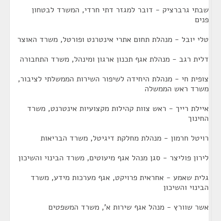
שבתי גרברציק - דובר למגזר דתי חרדי, המשרד לבטחון
פנים
טלי יובל - מנהלת תחום אתרי אינטרנט ופורטל, משרד האוצר
דלית רגב - מנהלת אגף תכנון ארגון ומינהל, משרד התחבורה
צופית חי - מנהלת היחידה לשיפור השירות הממשלתי לציבור,
משרד ראש הממשלה
איילת רייך - ראש צוות קהילות מקצועיות אינטרנט, משרד
החינוך
רויטל חרמון - מנהלת מחלקת דיגיטל, משרד הבריאות
לירון פוליצר - סגן מנהל אגף מיעוטים, משרד הבינוי והשיכון
גלית שאמע - אחראית פרויקט, אגף מערכות מידע, משרד
הבינוי והשיכון
אשר שוורץ - מנהל אגף שירות א', משרד המשפטים