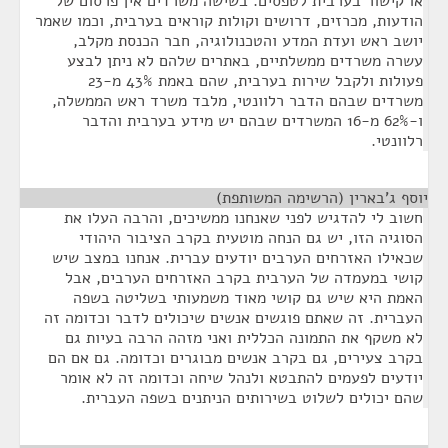
או קישור בערבית לטפסים. בשישה משרדים אין פרסום של
הודעות, מכרזים, דרושים וקולות קוראים בערבית, וכמו שאמר
יושב ראש ועדת המדע והטכנולוגיה, חבר הכנסת מקלב,
עשרה משרדים ממשלתיים, באתרים שלהם לא ניתן לבצע
פעולות ולקבל שירות בערבית, שהם באמת 43% מ-23
משרדים שבהם הדבר רלוונטי, מלבד משרד ראש הממשלה,
ו-62% מ-16 המשרדים שבהם יש מידע בערבית והדבר
רלוונטי.
יוסף ג'בארין (הרשימה המשותפת)
¶
חשוב לי להדגיש לפני שאנחנו ממשיכים, והרבה העלו את
הסוגיה הזו, יש גם הנחה מוטעית בקרב הציבור היהודי
שכאילו האזרחים הערבים יודעים עברית. אנחנו במצב שיש
קושי במעמדה של הערבית בקרב האזרחים הערבים, אבל
האמת היא שיש גם קושי מאוד משמעותי בשליטה בשפה
העברית. זה שאתם פוגשים אנשים שיכולים לדבר וכדומה זה
לא משקף את התמונה הכללית ואני מזהה הרבה בעיות גם
בקרב צעירים, גם בקרב אנשים מבוגרים וכדומה. גם אם הם
יודעים לפעמים להתבטא ולנהל שיחה וכדומה זה לא אומר
שהם יכולים לשלוט בשירותים הניתנים בשפה העברית.