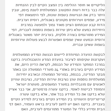
הליקויים או חוסר ההלימה בין המצב הקיים לבין ההנחיות
עלה כבר בדוח רשות התקשוב הממשלתית לשנת 2015, שבין
היתר בדק את הנגישות בשפות שונות, לפי הימצאות דפי
מידע, טפסים ושירותים מקוונים באנגלית, רוסית וערבית.
הדוח קבע שבתחום הציון מאוד נמוך ולמעשה במרבית
היחידות כמעט שלא ניתן שירות בשפות נוספות לעברית, דפי
המידע מתורגמים בצורה חלקית, בערבית יותר מאשר באנגלית
ורוסית וכמעט שאין טפסים ואפשרות לבצע פעולות שירותיות
בשפות שאינן עברית.
לבקשת הוועדה המיוחדת ליישום הנגשת המידע הממשלתית
ועקרונות שקיפותו לציבור בוועדת המדע והטכנולוגיה בדקנו
במרכז המחקר והמידע של הכנסת, לקראת הדיון היום, את
המידע הקיים בערבית באתרי 24 משרדי הממשלה וכן באתר
מבקר המדינה, בכנסת, בפורטל הממשלה ובארבע יחידות
ממשלתיות נוספות שהן נציבות שירות המדינה, נציבות שוויון
לאנשים עם מוגבלויות במשרד המשפטים, משטרת ישראל
והמוסד לביטוח לאומי. בדקנו עשרה פרמטרים, אני כבר אציין
שלא בדקנו את כל המידע בכל אתר, אלא בדקנו עשרה
קריטריונים והשווינו בין המידע הקיים בערבית למידע הקיים
בעברית. בדקנו האם יש לחצן לערבית בראש העמוד, האם דף
הבית ומידע כללי על המשרד מתורגמים לערבית, האם