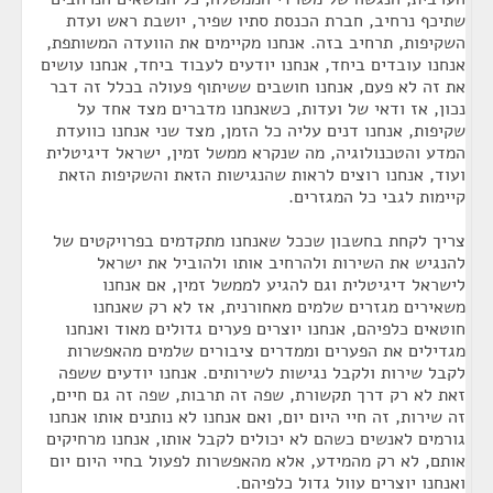
שתיכף נרחיב, חברת הכנסת סתיו שפיר, יושבת ראש ועדת
השקיפות, תרחיב בזה. אנחנו מקיימים את הוועדה המשותפת,
אנחנו עובדים ביחד, אנחנו יודעים לעבוד ביחד, אנחנו עושים
את זה לא פעם, אנחנו חושבים ששיתוף פעולה בכלל זה דבר
נכון, אז ודאי של ועדות, כשאנחנו מדברים מצד אחד על
שקיפות, אנחנו דנים עליה כל הזמן, מצד שני אנחנו כוועדת
המדע והטכנולוגיה, מה שנקרא ממשל זמין, ישראל דיגיטלית
ועוד, אנחנו רוצים לראות שהנגישות הזאת והשקיפות הזאת
קיימות לגבי כל המגזרים.
צריך לקחת בחשבון שככל שאנחנו מתקדמים בפרויקטים של
להנגיש את השירות ולהרחיב אותו ולהוביל את ישראל
לישראל דיגיטלית וגם להגיע לממשל זמין, אם אנחנו
משאירים מגזרים שלמים מאחורנית, אז לא רק שאנחנו
חוטאים כלפיהם, אנחנו יוצרים פערים גדולים מאוד ואנחנו
מגדילים את הפערים וממדרים ציבורים שלמים מהאפשרות
לקבל שירות ולקבל נגישות לשירותים. אנחנו יודעים ששפה
זאת לא רק דרך תקשורת, שפה זה תרבות, שפה זה גם חיים,
זה שירות, זה חיי היום יום, ואם אנחנו לא נותנים אותו אנחנו
גורמים לאנשים כשהם לא יכולים לקבל אותו, אנחנו מרחיקים
אותם, לא רק מהמידע, אלא מהאפשרות לפעול בחיי היום יום
ואנחנו יוצרים עוול גדול כלפיהם.