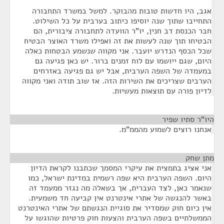
אגב, היו חדשות טובות מהבוקר. למשל במשרד התחבורה
התחייבו שתוך שנה יוסיפו כיתוב בערבית על כל השילוט.
חבר הכנסת דב חנין, יו"ר הוועדה לתחבורה ציבורית, הם
הבטיחו תוך שנה לעשות את זה ואפילו משרד האוצר הבטיח
שכל הכסף הנדרש יועבר. אני מקווה שנשמע הבטחות כאלה
היום, שגם ייושמו עם לוח זמנים ברור. יש כאן פגיעה גם
במעמדה של השפה הערבית, אבל יש גם פגיעה באזרחים
הערבים שצריכים את השירות הזה. אז שוב תודה ואני מקווה
לדיון פורה עם תוצאות מעשיות.
היו"ר סתיו שפיר
¶
אנחנו רוצים לשמוע מהממ"מ.
מתן שחק
¶
אני אציג בתמצית את עיקרי המסמך שכתבנו לקראת הדיון
היום. השפה הערבית היא שפה רשמית במדינת ישראל, כמו
שנאמר כאן, לצד העברית, אך בשאלה מה נגזר ממעמד זה
באשר להנגשה של אתרי אינטרנט אין קביעה חד משמעית.
אין כיום חוק שמסדיר את סוגיית הנגשתם של אתרי האינטרנט
הממשלתיים בשפה הערבית והצעות חוק פרטיות שהוגשו על