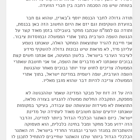
בטוחה שיש פה הסכמה רחבה בין חברי הוועדה.
תודה גדולה לחבר הכנסת יוסף ג'בארין, שהוא גם חבר
בוועדת השקיפות וגם יזם את היום החשוב הזה כאן בכנסת,
ותודה גם לממ"מ שכתבו מחקר בשבילנו בזמן מאוד קצר על
הנגשת השפה הערבית בתוך אתרי הממשלה ובמוסדות ציבור.
אני חייבת להגיד שתוצאות המחקר האלה, שאנחנו נשמע
עליהן מיד, לא מראות שיש נכונות גדולה להשקיף מידע
לציבור הערבי בישראל. בלשון המעטה, אם אנחנו חשים קצת
נבוכים שאנחנו לא מדברים את השפה, אז אני חושבת שאתרי
הממשלה צריכים לחוש עוד יותר נבוכים מאחר שהנגשת
השפה הערבית, שפה רשמית במדינת ישראל, בתוך אתרי
הממשלה צריכה להיות דבר שהוא מובן מאליו.
היה על זה דוח של מבקר המדינה שאמר שההנגשה לא
מספקת, התקבלה החלטת ממשלה להנגיש בצורה מלאה,
התוצאות לא מעידות שנעשתה שם עבודה, בעיקר במקומות
שאנחנו יודעים שהם חשובים מאוד לעתידה של מדינת
ישראל. כיום האתגר הכלכלי הגדול ביותר למדינה, והדבר
הזה ידוע מכל מחקר ומכל בחינה כלכלית, הוא תעסוקה
והשתכרות במגזר הערבי ובמגזר החרדי בישראל. זה האתגר
הכלכלי הגדול ביותר שלנו והאתגר שחייבים להתחיל לתכנן לו