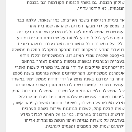
שולחן הכנסת, גם בשתי הכנסות הקודמות וגם בכנסת
הנוכחית, לא קודמו עדיין.
אז בעיית הנגישות בשפה הערבית, כמו שנאמר, עלתה כבר
ב-2002 על ידי מבקר המדינה שהראה שמרבית אתרי
האינטרנט הממשלתיים לא כוללים מידע ושירותים בערבית
והוא המליץ לכלול מידע לפחות על שירותים חיוניים ומידע
כללי על המשרד בכל המשרדים. מאז נערכו בנושא דיונים
בוועדת המדע ובעקבות דוח המבקר התקבלה החלטת ממשלה
ב-2003 שלפיה אתרי האינטרנט הממשלתיים יכללו מידע
בעברית ובערבית ובשפות נוספות בהתאם לצורך בהתאם
לקריטריונים שייקבעו על ידי צוות בין משרדי לשפות ואתרי
אינטרנט ממשלתיים. הקריטריונים האלה פורסמו בשנת 2006
ואחר כך עודכנו בשנת 2012 על ידי יחידת ממשל זמין במשרד
האוצר במדריך לסטנדרטים לכתיבת תוכן באתרי האינטרנט
של הממשלה ולפי ההנחיות על משרדי הממשלה ויחידות הסמך
לפרסם באתרי האינטרנט שלהם אתר בית בערבית שיכלול
מידע מפורט על המשרד, רשימת יחידות המשרד, פרטי קשר,
שעות קבלת קהל, לשכות הנותנות שירות בשפה הערבית
וחדשות ועדכונים בערבית. כמו כן על האתר לכלול מידע
בערבית על משרות פנויות ואופן הגשת מועמדות אליהן
ולתרגם שמות של מסמכים וטפסים לערבית.