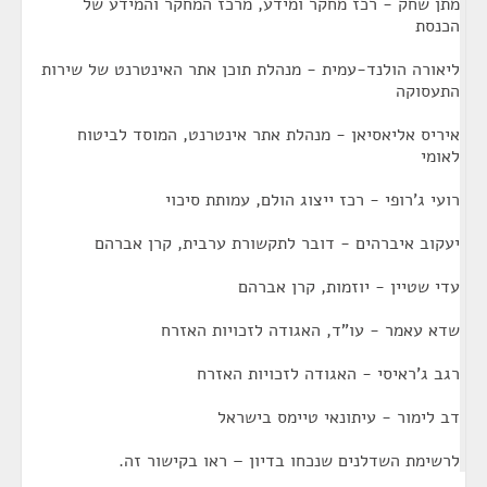
מתן שחק - רכז מחקר ומידע, מרכז המחקר והמידע של
הכנסת
ליאורה הולנד-עמית - מנהלת תוכן אתר האינטרנט של שירות
התעסוקה
איריס אליאסיאן - מנהלת אתר אינטרנט, המוסד לביטוח
לאומי
רועי ג'רופי - רכז ייצוג הולם, עמותת סיכוי
יעקוב איברהים - דובר לתקשורת ערבית, קרן אברהם
עדי שטיין - יוזמות, קרן אברהם
שדא עאמר - עו"ד, האגודה לזכויות האזרח
רגב ג'ראיסי - האגודה לזכויות האזרח
דב לימור - עיתונאי טיימס בישראל
לרשימת השדלנים שנכחו בדיון – ראו בקישור זה.