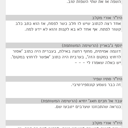
השפה או את שתי השפות טוב.
היו"ר אורי מקלב
¶
אחד רצה לכתוב שיש לו חלב כשר לפסח, אז הוא כתב כלב
קשור לפתח. אף אחד לא בא לקנות והוא לא ידע למה.
יוסף ג'בארין (הרשימה המשותפת)
¶
דוגמה אמיתית, מחוף רחצה באילת, בעברית היה כתוב 'אסור
לרחוץ במקום הזה', בערבית היה כתוב 'אפשר לרחוץ במקום'.
יש כאלה שאמרו לי - - -
היו"ר סתיו שפיר
¶
זה כבר נשמע קונספירטיבי.
עבד אל חכים חאג' יחיא (הרשימה המשותפת)
¶
כנראה שהתכוונו שערבים יטבעו שם.
היו"ר אורי מקלב
¶