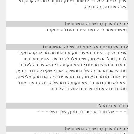
צריך לפנות למשרד לבטחון פנים, לחקור למה זה קרה, מי
עשה את זה, זה חבלה.
יוסף ג'בארין (הרשימה המשותפת)
¶
מישהו אמר לי שזאת הייתה העדפה מתקנת.
עבד אל חכים חאג' יחיא (הרשימה המשותפת)
¶
אני ממשיך. הייתה הצעת חוק עם הסכמה מה שנקרא מקיר
לקיר, מכל המפלגות, שיתחילו ללמד את השפה הערבית
והעברית ממש מהיסודי והיא תקועה כי היא צריכה לעבור
מחדש את ההסכמה של הממשלה. אחרי שקיבלה רוב מוחץ,
פה אחד, מכמה מפלגות, גם מהאופוזיציה וגם מהקואליציה,
היא לא מתקדמת כי היא תקועה בממשלה. זה גם עוד אחד
מהדברים שאנחנו צריכים לחשוב עליהם.
היו"ר אורי מקלב
¶
- - - של חבר הכנסת דב חנין, שלך ושל - - -
יוסף ג'בארין (הרשימה המשותפת)
¶