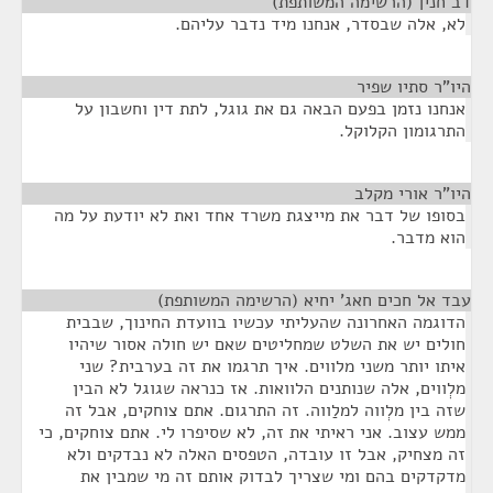
דב חנין (הרשימה המשותפת)
¶
לא, אלה שבסדר, אנחנו מיד נדבר עליהם.
היו"ר סתיו שפיר
¶
אנחנו נזמן בפעם הבאה גם את גוגל, לתת דין וחשבון על
התרגומון הקלוקל.
היו"ר אורי מקלב
¶
בסופו של דבר את מייצגת משרד אחד ואת לא יודעת על מה
הוא מדבר.
עבד אל חכים חאג' יחיא (הרשימה המשותפת)
¶
הדוגמה האחרונה שהעליתי עכשיו בוועדת החינוך, שבבית
חולים יש את השלט שמחליטים שאם יש חולה אסור שיהיו
איתו יותר משני מלווים. איך תרגמו את זה בערבית? שני
מלְווים, אלה שנותנים הלוואות. אז כנראה שגוגל לא הבין
שזה בין מלְווה למלַווה. זה התרגום. אתם צוחקים, אבל זה
ממש עצוב. אני ראיתי את זה, לא שסיפרו לי. אתם צוחקים, כי
זה מצחיק, אבל זו עובדה, הטפסים האלה לא נבדקים ולא
מדקדקים בהם ומי שצריך לבדוק אותם זה מי שמבין את