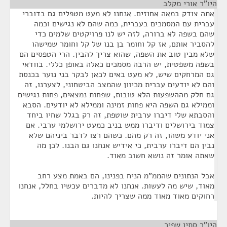
היו"ר אורי מקלב
¶
אתה צודק במאה אחוזים. אנחנו לא מעט מטפלים גם בדוברי
עברית עם המסמכים בעברית, כמה שהם לא נגישים וכמה
שהם בשפה לא ברורה, לזה יש לנו פרויקטים שלמים כדי
להסביר אותם, אז קל וחומר בן בנו של קל וחומר שמישהו
שלא מבין טוב את השפה, שהוא צריך להבין. הרי הטפסים הם
בשפה משפטית, יש הרבה מסמכים כאלה באופן כללי. בוודאי
גם המרחקים שיש, לא מעט באים לכאן לבקר בני נוער בכנסת
והם לא יודעים עברית מכיוון שהמצב הביטחוני, לצערנו, זה
גם חלק מההשפעות הלא טובות, שפחות נמצאים, פחות נגישים
וממילא גם השפה היא פחות זמינה וממילא לא יודעים. הסבא
והסבתא שלי דיברו ערבית שוטפת, זה רק בגלל שחיו ביחד
צמוד בירושלים ודיברו ממש בניב כמעט ירושלמי ערבי. אם
אני יודע משהו, זה רק מהם. כשהם רצו לדבר ביניהם שלא
נבין הם דיברו ערבית, כי אידיש אנחנו גם הבנו. לכן מה
שאתה אומר זה נושא חשוב מאוד.
אבל הנתונים שהממ"מ הניח בפנינו, הם באמת מצע רחב
מאוד, שיש מה לעשות. אנחנו לא מדברים עכשיו בחלל, אנחנו
רחוקים מאוד מאוד ממה שצריך להיות.
היו"ר סתיו שפיר
¶