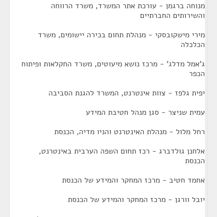
מנוחה ברגמן - עורכת אתר המשרד, משרד הרווחה
והשירותים החברתיים
מירי מישקובסקי - מנהלת תחום בכירה יישומים, משרד
הכלכלה
ג'אמל מדלג' - מרכז נושא מיעוטים, משרד החקלאות ופיתוח
הכפר
יפית גלפז - צוות אינטרנט, המשרד להגנת הסביבה
עמית שניצר - סגן מנהל חטיבת המידע
רחל מלול - מנהלת האינטרנט והניו מדיה, הכנסת
אלחנן גולדברג - רכז תחום השפה הערבית באינטרנט,
הכנסת
אחמד חטיב - מרכז המחקר והמידע של הכנסת
יובל וורגן - מרכז המחקר והמידע של הכנסת