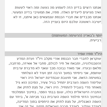
אנחנו רוצים בדיון הזה לשמוע מה נעשה ומה ראוי לעשות
ואיך מגיעים ליעדים האלה. סתיו, את תמשיכי בדיון המעשי.
אנחנו מכבדים את חברי הכנסת שנמצאים כאן איתנו, זו לא
ישיבה ראשונה שלכם היום בעניין הזה.
יוסף ג'בארין (הרשימה המשותפת)
¶
רביעית.
היו"ר סתיו שפיר
¶
שוקראן לחברי חבר הכנסת אורי מקלב ויו"ר ועדת המדע
והטכנולוגיה, וסבאח אל חיר לכולם, סחבי אל אאיזה, מרחבה,
סלאם ובעדוּ. אני מאוד נבוכה מכך שאני לא מדברת ערבית
שוטפת, אני ניסיתי במשך הרבה זמן ועוד לא הצלחתי
במשימה הזאת. אני חושבת שבמדינת ישראל היה ראוי
שלימוד השפה הערבית יתחיל בגיל צעיר, התיכון הוא גיל
מאוחר מדי בשביל להתחיל. היה ראוי, על מנת לחזק את
החברה הישראלית כולה, שגם בבתי הספר, בחינוך הממלכתי
ובחינוך הדתי תילמד השפה הערבית כבר מכיתה א', ביחד עם
השפה האנגלית, על מנת לחזק את היחסים בתוך המדינה,
לעודד שילוב, לעודד חברה ישראלית חזקה. על זה אני