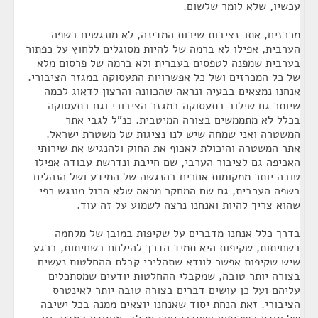
עכשיו, שלא לומר שלשום.
מכרזים, אתר נציבות שירות המדינה, לא מונגשים בשפה
הערבית, אפילו לא ברמה של להיות מסוגלים ללחוץ על כפתור
בערבית שמפנה לטפסים בעברית ולא ברמה של פרסום מלא
של כל המכרזים ושל כל אפשרויות התעסוקה במגזר הציבורי.
אנחנו נמצאים בבעיה ונראה שהכוונה והרצון לדאוג לכמה
שיותר גם שילוב בתעסוקה במגזר הציבורי וגם בתעסוקה
בכלל לא מתממשים בצורה המיטבית. כנ"ל לגבי אתר
המשטרה ואני שמחה שיש לנו נציגות של משטרת ישראל.
אתר המשטרה והיכולת לאכוף את החוק ולהנגיש את שירותי
האכיפה גם לציבור הערבי, שם חייבת ונדרשת עבודה אפילו
טובה יותר ממקומות אחרים בהנגשה של המידע ושל הנהלים
בשפה הערבית, גם שם המחקר מראה שלא הכול מונגש כפי
שהוא צריך להיות ואנחנו נרצה לשמוע על זה עוד.
בדרך כלל אנחנו מדברים על שקיפות במובן של מלחמה
בשחיתות, שקיפות היא תמיד הדרך להילחם בשחיתות, ברגע
שיש שקיפות אפשר לוודא שתהליכי קבלת ההחלטות נעשים
בצורה יותר טובה, שמקבלי ההחלטות יודעים שמסתכלים
עליהם ועל כן עושים דברים בצורה טובה יותר לאינטרס
הציבורי. זאת הנחת יסוד שאנחנו יוצאים ממנה בכל ישיבה