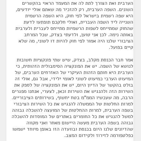
הערבית ואת הצורך לתת לה את המעמד הראוי בהקשרים
השונים. השפה הערבית, רק להזכיר מה שאתם אולי יודעים,
היא שפה רשמית בישראל לפי חוק, היא השפה הרשמית
השנייה ליד השפה העברית, ואולי חלקכם תופתעו לדעת
שהחוק שמתייחס לשפות הרשמיות מתייחס לעברית ולערבית
באותה נימה. לכן אני טוען, ולדעתי בצדק, שכל המרחב
הציבורי שלנו היה אמור לפי חוק להיות דו לשוני, מה שלא
קיים בפועל.
אמר חבר הכנסת מקלב, בצדק, שיש שתי פונקציות חשובות
לנושא של השפה. יש את הפונקציה הסימבולית הזהותית, כי
הערבית היא חותם הזהות העיקרי של האזרחים הערבים, של
המיעוט הערבי כמיעוט לשוני לאומי ילידי, אבל גם, אולי זה
בולט בהקשר של הדיון היום, יש את הפונקציה של לספק את
השירות הזה ולהנגיש את השירות וכאן, לצערי, אנחנו מפגרים
הרבה, מה שעכשיו הממ"מ בטח יחשוף, בשירותים הציבוריים.
למרות החלטות של הממשלה להנגיש את כל השירות הציבורי
בשפה הערבית, למרות ההחלטות של המועצה להשכלה גבוהה
למשל להנגיש את כל החומרים באתרים של המוסדות להשכלה
גבוהה בשפה הערבית מעשה היישום מאחר ואני מקווה
שהדיונים שלנו היום בכנסת ובוועדה הזו באופן מיוחד ישמשו
כפלטפורמה לזירוז ולקידום המצב.