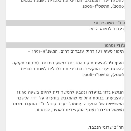
להשגת יעדי התקציב והמדיניות הכלכלית לשנת הכספים
2006), התשס"ו-2006
היו"ר משה שרוני
¶
נעבור לנושא הבא.
ג'ודי וסרמן
¶
תיקון סעיף 1טו לחוק עובדים זרים, התשנ"א-1991 -
סעיף 61 להצעת חוק ההסדרים במשק המדינה (תיקוני חקיקה
להשגת יעדי התקציב והמדיניות הכלכלית לשנת הכספים
2006), התשס"ו-2006
הנושא נדון בוועדה ונקבע להמשך דיון להיום בשעה 11:30
להצבעות, בנוסח החלופי שהתגבש בוועדה על-ידי הלשכה
המשפטית של הוועדה. אתמול בערב קיבל יו"ר הוועדה מכתב
משאול מרידור מאגף התקציבים באוצר, שנוסחו -
חה"כ שרוני הנכבד,