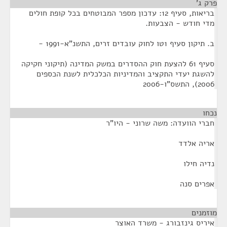
פרק ג'
¶
בריאות, סעיף 12: עדכון מספר המבוטחים בכל קופת חולים
מדי חודש - הצבעות.
ב. תיקון סעיף 1טו לחוק עובדים זרים, התשנ"א-1991 -
סעיף 61 להצעת חוק ההסדרים במשק המדינה (תיקוני חקיקה
להשגת יעדי התקציב והמדיניות הכלכלית לשנת הכספים
2006), התשס"ו-2006
נכחו
¶
חברי הוועדה: משה שרוני - היו"ר
אריה אלדד
נדיה חילו
אפרים סנה
מוזמנים
¶
איריס גינזבורג - משרד האוצר