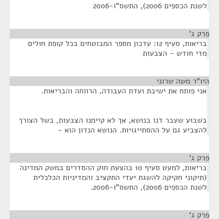
לשנת הכספים 2006), התשס"ו-2006
פרק ג'
¶
בריאות, סעיף 12: עדכון מספר המבוטחים בכל קופת חולים
מדי חודש - הצבעות
היו"ר משה שרוני
¶
אני פותח את ישיבת ועדת העבודה, הרווחה והבריאות.
בשבוע שעבר דנו בנושא, אך לא קיימנו הצבעות, בשל הצורך
להצביע גם על ההסתייגויות. הנושא הנדון הוא -
פרק ג'
¶
בריאות, למעט סעיף 10 בהצעת חוק ההסדרים במשק המדינה
(תיקוני חקיקה להשגת יעדי התקציב והמדיניות הכלכלית
לשנת הכספים 2006), התשס"ו-2006.
פרק ג'
¶