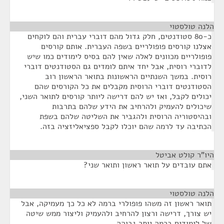
הלנה טולסטוי
¶
כ-80 סטודנטים, חלק גדול מהם דוברי עברית והם לוקחים
אצלנו קורסים פופולריים בשפה העברית. אותם קורסים
פופולריים מכוונים לאלה שאין להם בסיס לימודים כמו שיש
לדוברי רוסית, אבל יחד איתם לומדים גם הסטודנטים דוברי
רוסית. במשך השנתיים הראשונות בתואר הראשון רוב
הסטודנטים דוברי הרוסית מקבלים את כל הקורסים שהם
יכולים לקבל, ואז יש להם דרישה ליותר קורסים לתואר השני,
שיכולים להעמיק ולהרחיב את הידע שלהם בתרבות
ובהיסטוריה הרוסית ולהגביר את השליטה שלהם בשפת
הכתיבה עד לרמה שהם יוכלו לקבל ספציאליזציה בזה.
היו"ר קולט אביטל
¶
אתם עובדים על תואר ראשון ותואר שני?
הלנה טולסטוי
¶
תואר ראשון זה משהו פופולרי ברמה לא כל כך מעמיקה, אבל
יש צורך, דרישה ורצון להרחיב ולהעמיק וליצור ממש שיטה
של לימודים ברמה יותר גבוהה.