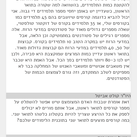
להקטנת כמות התלמידים, בהשוואה למה שקורה בתואר
הראשון, כשעדיין יש באופן יחסי מספר תלמידים די גבוה. אני
יכול להביא כדוגמה קורסים שיושבים בהם 45 תלמידים כמו
בקורסים שלי, או 35 תלמידים בקורס של דוקטור טולסטוי,
שאלה מספרים גדולים מאוד של סטודנטים במדעי הרוח. אלה
מספרים רגילים של סטודנטים במתמטיקה וכן הלאה, אבל
במדעי הרוח יש במקרה הטוב 10 תלמידים בקורס. קבוצות
של 30, 40 תלמידים במדעי הרוח הם קבוצות גדולות מאוד.
בתואר ראשון עדיין כמות המרצים שמוקצבת היא סבירה, ולכן
יש לנו כ-80 ויותר תלמידים בסך הכל. אבל האמת היא שכבר
אין משאבים אנושיים ומשאבי האנוש של המחלקה כבר לא
מספיקים לשלב המתקדם, וזה גורם לצמצום הכמות של
הסטודנטים.
היו"ר קולט אביטל
¶
זאת אומרת שבכוח האדם המצומצם שיש אפשר להשתלט על
מספר קורסים לתואר ראשון, אבל אותם מורים לא יכולים
לספק את כל ההיצע שצריך להיות בקטלוג כלשהו לתואר שני.
כמה קורסים מוצעים לתואר שני בתוכנית הלימודים שלכם?