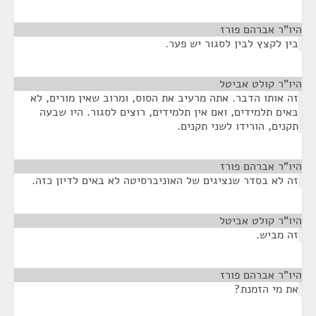
היו"ר אברהם פורז
¶
בין לקצץ לבין לסגור יש פער.
היו"ר קולט אביטל
¶
זה אותו הדבר. אתה מרעיב את הסוס, ומרוב שאין מורים, לא
באים תלמידים, ואם אין תלמידים, רוצים לסגור. היו שבעה
תקנים, הורידו לשני תקנים.
היו"ר אברהם פורז
¶
זה לא בסדר שנציגים של האוניברסיטה לא באים לדיון כזה.
היו"ר קולט אביטל
¶
זה מביש.
היו"ר אברהם פורז
¶
את מי הזמנת?