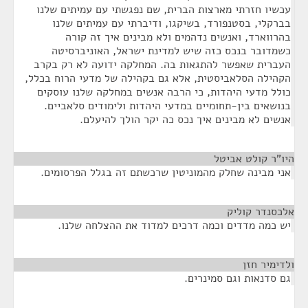
עכשיו חזרתי מארצות הברית, שם נפגשתי עם עמיתים שלנו
בברקלי, בסטנפורד, בשיקגו, ודיברתי עם עמיתים שלנו
בהרווארד, ואנשים נדהמים ולא מבינים איך זה קורה
כשמדובר בנכס כזה שיש למדינת ישראל, האוניברסיטה
העברית שאפשר להתגאות בה. המחלקה ידועה לא רק בקרב
הקהילה הסלאביסטית, אלא גם בקהילה של מדעי הרוח בכלל,
כולל מדעי היהדות, כי הרבה אנשים במחלקה שלנו עוסקים
בנושאים בין-תחומיים במדעי היהדות ולימודים סלאביים.
אנשים לא מבינים איך נכס כה יקר הולך להיעלם.
היו"ר קולט אביטל
¶
אני מבינה שחלק מהמוניטין שרכשתם זה בגלל הפרסומים.
אלכסנדר קוליק
¶
יש כמה מדדים וכמה דרכים למדוד את ההצלחה שלנו.
ולדימיר חזן
¶
גם סדנאות וגם סמינרים.