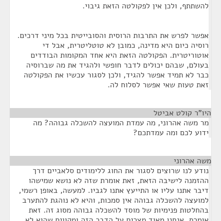
להשתתף, ולכן אין לפקולטה הזאת גיבוי.
אפשר לפרש את התרבות הרוסית והסובייטית בכל מיני דרכים.
רוסיה כיום היא מדינה, כמובן לא טוטליטרית, אבל די
אוטוריטרית. הפקולטה הזאת היא אחד המקומות הבודדים
בעולם, שבהם יכולים לדבר חופשי ולהגיד את מה שברוסיה
כבר לא תמיד אפשר להגיד, ולכן לסגור עכשיו את הפקולטה
זאת טעות שאי אפשר לסלוח לה.
היו"ר קולט אביטל
¶
מר משה אהרוני, מה עמדת המועצה להשכלה גבוהה? מה
ידוע לכם ומה עמדתכם?
משה אהרוני
¶
נודע לנו שרוצים לסגור את החוג ללימודים סלאביים דרך
ההזמנה לישיבה הזאת, זאת אומרת שזה לא נושא שמישהו
דיבר אתנו עליו או התייעץ אתנו לגביו. למעשה, באופן רשמי,
למועצה להשכלה גבוהה אין סמכות, והיא לא נוהגת להתערב
בהחלטות פנימיות של מוסד להשכלה גבוהה מסוג זה. זאת
אומרת, אנחנו מאוד מצרים על הדבר הזה ומקווים שהוא לא