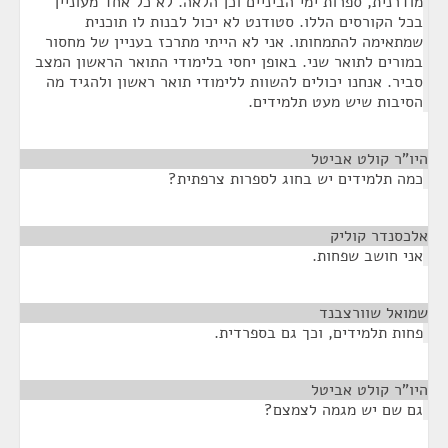
מודרנית, ספרות ימי הביניים וכן הלאה. לא כל אחד מעוניין
בכל הקורסים הללו. סטודנט לא יכול לבנות לו תוכנית
שמתאימה להתמחותו. אני לא הייתי מתרכז בעניין של מחסור
במורים לתואר שני. באופן יחסי בלימודי התואר הראשון המצב
סביר. אנחנו יכולים להשוות ללימודי תואר ראשון ולהגיד מה
הסיבות שיש מעט תלמידים.
היו"ר קולט אביטל
¶
כמה תלמידים יש בחוג לספרות צרפתית?
אלכסנדר קוליק
¶
אני חושב שפחות.
שמואל שוורצבנד
¶
פחות תלמידים, וכך גם בספרדית.
היו"ר קולט אביטל
¶
גם שם יש מגמה לצמצם?