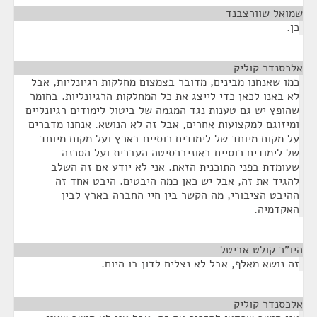
שמואל שוורצבנד
¶
כן.
אלכסנדר קוליק
¶
כמו שאנחנו מבינים, מדובר בצמצום מחלקות רגיונליות, אבל
לא באנו לכאן כדי לייצג את כל המחלקות הרגיונליות. בחומר
שהופץ יש גם טענות נגד המגמה של ביטול לימודים רגיונליים
ומיזוגם למקצועות אחרים, אבל זה לא הנושא. אנחנו מדברים
על מקום מיוחד של לימודים רוסיים בארץ ועל מקום מיוחד
של לימודים רוסיים באוניברסיטה העברית ועל הסכנה
שעומדת בפני התוכנית הזאת. אני לא יודע אם זה השלב
להגיד את זה, אבל יש כאן כמה היבטים. היבט אחד זה
ההיבט הציבורי, מה הקשר בין חיי החברה בארץ לבין
האקדמיה.
היו"ר קולט אביטל
¶
זה נושא מאלף, אבל לא נצליח לדון בו היום.
אלכסנדר קוליק
¶