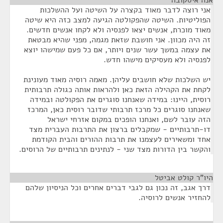
אנה איסקובה
¶
אני רוצה לדבר מאוד בקצרה על השיטה ועל ההשלכות
הפוליטיות. השיטה שהפקולטה הגיעה למצב כזה היא שיטה
מאוד מוכרת, אנשים יצאו לפנסיה ולא לקחו אנשים חדשים.
זה היה מכוון. אני חושבת שזאת מגמה, מפני שהיא מבטאת
את עצמה במשך עשר שנים ויותר, אם כל פעם שמישהו יוצא
לפנסיה ולא מעסיקים מישהו חדש.
יש השלכות שלא חושבים עליהן. מאמה רוסיה מאוד מעונינת
לקחת את הקהילה הזאת כאן ולהראות אותה כגולה תרבותית
רוסית, היינו: במידה שאנחנו סוגרים את הפקולטה ובמידה
שאנחנו סוגרים כל מרכז תרבותי שדובר רוסית כאן, המרכז
הזה עובר לשם, ואנחנו הופכים במקום אזרחי ישראל
דו-תרבותיים - שמקבלים ברצון את התרבות העברית מצד
אחד ומשאירים לעצמנו את תרבות ההורים והבית הקודמת
והקשר בין הדורות מצד שני - לנתינים תרבותיים של הרוסים.
היו"ר קולט אביטל
¶
דרך אגב, זה נכון גם לגבי דברים אחרים וכל הניסיון שלהם
להחזיר אנשים לרוסיה.