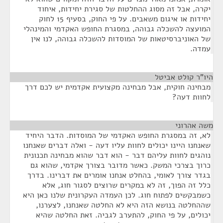
יקרה, אבל זה מסוג ההחלטות של סגירת יחידות, איחוד
יחידות או איגום משאבים. על פי החוק, בסעיף 15 לחוק
המועצה להשכלה גבוהה, במסגרת החופש האקדמי והמינהלי
של האוניברסיטאות של המוסדות להשכלה גבוהה, לנו אין
עמדה.
היו"ר קולט אביטל
¶
מבחינה חוקית, אבל מבחינה מקצועית אקדמית יש לכם דרך
לחוות דעה?
משה אהרוני
¶
לא, זה במסגרת החופש האקדמי של המוסדות. הדבר היחיד
שאנחנו היינו יכולים לחוות עליו דעה - ואלה דברים שאנחנו
נוהגים לחוות עליהם דבר - הוא דבר שהוא מבחינה תכנונית
כרוך בצרכי המשק. כאשר מדובר בצורך אקדמי, שהוא גם
בגדר צורך לאומי, בהחלט אנחנו אומרים את דברינו. בדרך
כלל זה הפוך, זה לא במקרים שרוצים לסגור חוג, אלא
כשמבקשים לפתוח חוג. לכן העמדה העקרונית שלנו כאן היא
שההחלטה בנושא הזה היא לא החלטה שאנחנו, לצערנו,
יכולים, על פי החוק, להתערב לגביה. זאת החלטה שהיא