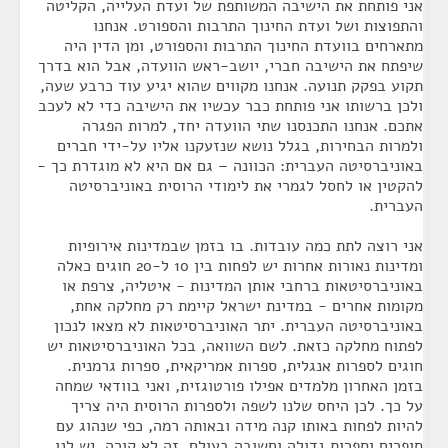
אני פותחת את הישיבה המשותפת של ועדת העלייה, הקליטה
והתפוצות ושל ועדת החינוך התרבות והספורט. אנחנו
מתארחים בוועדת החינוך התרבות והספורט, ומן הדין היה
שיפתח את הישיבה חברי, יושב-ראש הוועדה, אבל הוא בדרך
תקוע בפקק תנועה. אנחנו מקווים שהוא יגיע עוד כרבע שעה,
ולכן ברשותו אני פותחת כבר עכשיו את הישיבה כדי לא לעכב
אתכם. אנחנו התכנסנו שתי הוועדה יחד, למרות הפגרה
ולמרות הבחירות, בגלל נושא שנזעקנו אליו על-ידי חברים
באוניברסיטה העברית: הכוונה – גם אם היא לא מוגדרת כך -
להקטין או לחסל לגמרי את לימודי הרוסית באוניברסיטה
העברית.
אני רוצה לתת כמה עובדות. בו בזמן שבמדינות אירופיות
ומדינות נאורות אחרות יש לפחות בין 10 ל-20 חוגים כאלה
באוניברסיטאות ברחבי אותן המדינות - איטליה, צרפת או
מקומות אחרים - במדינת ישראל קיימת רק מחלקה אחת,
באוניברסיטה העברית. יתר האוניברסיטאות לא מצאו לנכון
לפתוח מחלקה כזאת. לשם השוואה, בכל האוניברסיטאות יש
חוגים לספרות אנגלית, ספרות אמריקאית, ספרות גרמנית.
בזמן האחרון מלמדים אפילו פורטוגזית, ואני בוודאי שמחה
על כך. לכן היחס שלנו לשפה ולספרות הרוסית היה צריך
להיות לפחות באותו קנה מידה ובאותה רמה, כפי שנהוג עם
סופרים וספרות גדולה וחשובה בעולם. זה לא קורה, יש לנו