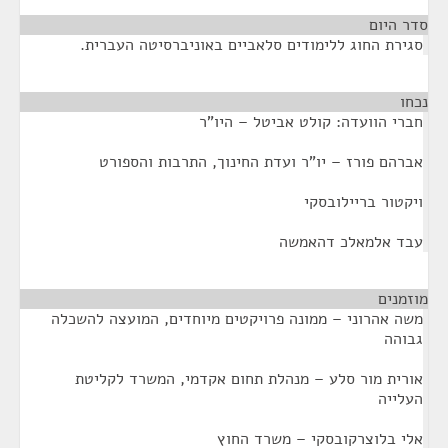
סדר היום
סגירת החוג ללימודים סלאביים באוניברסיטה העברית.
נכחו
¶
חברי הוועדה: קולט אביטל – היו"ר
אברהם פורז – יו"ר ועדת החינוך, התרבות והספורט
ויקטור בריילובסקי
עבד אלמאלכ דהאמשה
מוזמנים
¶
משה אהרוני – ממונה פרויקטים מיוחדים, המועצה להשכלה
גבוהה
אורית מור סלע – מנהלת תחום אקדמי, המשרד לקליטת
העלייה
אלי בלוצרקובסקי – משרד החוץ