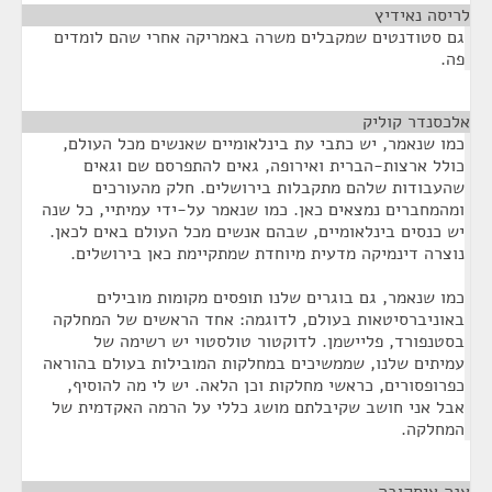
לריסה נאידיץ
¶
גם סטודנטים שמקבלים משרה באמריקה אחרי שהם לומדים
פה.
אלכסנדר קוליק
¶
כמו שנאמר, יש כתבי עת בינלאומיים שאנשים מכל העולם,
כולל ארצות-הברית ואירופה, גאים להתפרסם שם וגאים
שהעבודות שלהם מתקבלות בירושלים. חלק מהעורכים
ומהמחברים נמצאים כאן. כמו שנאמר על-ידי עמיתיי, כל שנה
יש כנסים בינלאומיים, שבהם אנשים מכל העולם באים לכאן.
נוצרה דינמיקה מדעית מיוחדת שמתקיימת כאן בירושלים.
כמו שנאמר, גם בוגרים שלנו תופסים מקומות מובילים
באוניברסיטאות בעולם, לדוגמה: אחד הראשים של המחלקה
בסטנפורד, פליישמן. לדוקטור טולסטוי יש רשימה של
עמיתים שלנו, שממשיכים במחלקות המובילות בעולם בהוראה
כפרופסורים, כראשי מחלקות וכן הלאה. יש לי מה להוסיף,
אבל אני חושב שקיבלתם מושג כללי על הרמה האקדמית של
המחלקה.