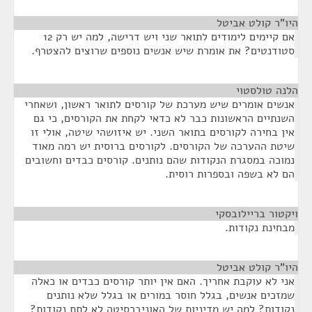
היו"ר קולט אביטל
¶
אם קיימים לימודים לתואר שני ויש דרישה, למה יש רק 12
סטודנטים? את אומרת שיש אנשים נוספים שרוצים להצטרף.
הלנה טולסטוי
¶
אנשים אומרים שיש מערכת של קורסים לתואר ראשון, ושאחרי
השנתיים הראשונות כבר לא כדאי לקחת את הקורסים, כי גם
אין בחירה לקורסים בתואר השני. יש איזושהי שיטה, אולי זו
שיטת ההערכה של הקורסים. לקורסים ברוסית יש רמה מאוד
נמוכה במסגרת הנקודות שהם נותנים. קורסים כבדים וחשובים
הם לא בשפה ובספרות רוסית.
ויקטור בריילובסקי
¶
מבחינת נקודות.
היו"ר קולט אביטל
¶
אני לא עוקבת אחריך. האם אין יותר קורסים כבדים או כאלה
שמזכים אנשים, בגלל חוסר במורים או בגלל שלא נותנים
נקודות? למה יש מדיניות של האוניברסיטה לא לתת נקודות?