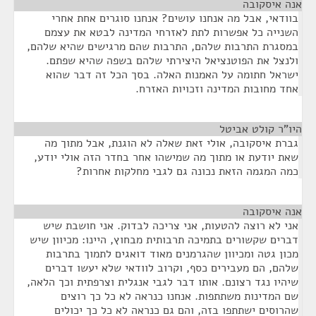
אנה איסקובה
¶
בוודאי, אבל מה אנחנו עושים? אנחנו סוגרים אחת אחרי
השנייה כל אפשרות לתת לאזרחי המדינה לבטא את עצמם
במסגרת התרבות שלהם, התרבות שהם מרגישים שהיא שלהם,
ולנצל את הפוטנציאל היצירתי שלהם בשפה שהיא שפתם.
ישראל חתומה על האמנות האלה. בסך הכל זה דבר שהוא
אחד מחובות המדינה וזכויות האזרח.
היו"ר קולט אביטל
¶
גברת איסקובה, אולי זאת שאלה לא הוגנת, אבל מתוך מה
שאת יודעת או מתוך מה שמישהו אחר בחדר הזה אולי יודע,
כמה המגמה הזאת נכונה גם לגבי מחלקות אחרות?
אנה איסקובה
¶
אני לא רוצה להטעות, אני צריכה לבדוק. אני חושבת שיש
דברים שקשורים בתמיכה תרבותית מבחוץ, היינו: מכיוון שיש
מכון גטה ומכיוון שהגרמנים מאוד דואגים לתמוך בתרבות
שלהם, הם מעבירים כסף, וקרוב לוודאי שלא יעשו דברים
שיהיו נגד רצונם. אותו דבר לגבי אנגלית וצרפתית וכך הלאה,
שם המדינות משתתפות. אנחנו כנראה לא כל כך רוצים
שהרוסים ישתתפו בזה, והם גם כנראה לא כל כך יכולים