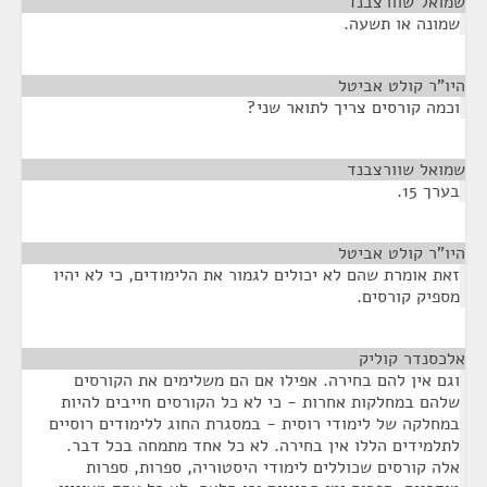
שמואל שוורצבנד
¶
שמונה או תשעה.
היו"ר קולט אביטל
¶
וכמה קורסים צריך לתואר שני?
שמואל שוורצבנד
¶
בערך 15.
היו"ר קולט אביטל
¶
זאת אומרת שהם לא יכולים לגמור את הלימודים, כי לא יהיו
מספיק קורסים.
אלכסנדר קוליק
¶
וגם אין להם בחירה. אפילו אם הם משלימים את הקורסים
שלהם במחלקות אחרות - כי לא כל הקורסים חייבים להיות
במחלקה של לימודי רוסית - במסגרת החוג ללימודים רוסיים
לתלמידים הללו אין בחירה. לא כל אחד מתמחה בכל דבר.
אלה קורסים שכוללים לימודי היסטוריה, ספרות, ספרות