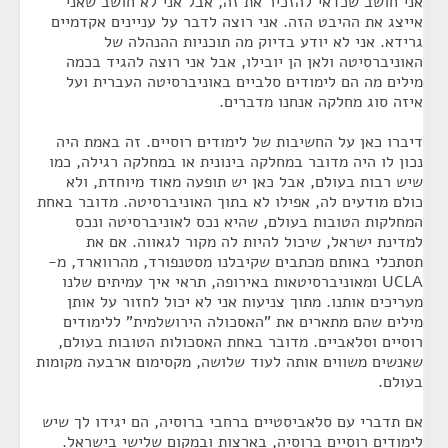
אני חושב שכדאי להזכיר את זה, אבל אני לא חושב שאני
אייצג את ההיבט הזה. אני רוצה לדבר על עניינים אקדמיים
גרידא. אני לא יודע בדיוק מה תוכניות ההנהלה של
האוניברסיטה ולאן הן יובילו, אבל אני רוצה להגיד בכמה
מילים מה הם לימודים סלביים באוניברסיטה העברית ועל
איזה סוג מחלקה אנחנו מדברים.
דיברו כאן על החשיבות של לימודים רוסיים. זה באמת היה
נכון לו היה מדובר במחלקה בינונית או במחלקה רגילה, כמו
שיש רבות בעולם, אבל כאן יש תופעה מאוד מיוחדת, ולא
כולם מודעים לה, אפילו לא בתוך האוניברסיטה. מדובר באחת
המחלקות הטובות בעולם, שהיא נכס לאוניברסיטה ונכס
למדינת ישראל, שיכול להיות לה מקור לגאווה. אם את
תסתכלי באותם מכתבים שקיבלנו מסטנפורד, מהרווארד, מ-
UCLA ומאוניברסיטאות באירופה, תראי איך עמיתים שלנו
מעריכים אותנו. מתוך צניעות אני לא יכול לחזור על אותן
מילים שהם מתארים את "האסכולה הירושלמית" ללימודים
רוסיים וסלאביים. מדובר באחת האסכולות הטובות בעולם,
שאנשים משווים אותה לעוד שלושה, מקסימום ארבעה מקומות
בעולם.
אם תדברי עם סלאביסטיים ברחבי ברוסיה, הם יגידו לך שיש
לימודים רוסיים ברוסיה, בארצות ובמקום שלישי בישראל.