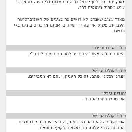
זאת, יותר ממיליון יוצאי ברית המועצות גרים פה. זה אומר
שיש מספיק נימוקים לכך.
מאוד עצוב שאנחנו לא רואים פה נציגים של האוניברסיטה
העברית. פשוט אין פה דו-שיח, כי אנחנו מדברים בינינו בלי
פרטנר.
היו"ר אברהם פורז
¶
האם היה פה מישהו שהסביר למה הם רוצים לסגור?
היו"ר קולט אביטל
¶
אנחנו הזמנו אותם. זה כל העניין, שהם לא מסבירים.
יהודית גידלי
¶
אין מי שיבוא להסביר.
היו"ר קולט אביטל
¶
אני מעריכה שאם הם היו באים, הם היו אומרים שבמסגרת
החובות להתייעלות, הם נאלצים לקצץ תחומים.