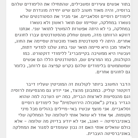
בתור אנשים צעירים ומשכילים, שהתחילו את הלימודים שלהם
ברוסיה, והיה מאוד חשוב להם שיש יחידה מוגדרת של
לימודים רוסיים וסלאביים. אני מכיר את הסטודנטים שלא
נשארו במחלקה, שסיימו שם תואר ראשון ולא נשארו
במחלקה, כי לא היתה אפשרות להמשיך לתואר שני. אנחנו
דווקא הרווחנו מזה, משום שחלק מהסטודנטים עברו לחוגים
אחרים. היתה לי סטודנטית מאוד מוכשרת שסיימה את החוג,
ולאחר מכן היא סיימה תואר שני בחוג שלנו למדעי דתות,
ועכשיו היא ממשיכה בקיימבריג' ללימודי דוקטורט. כמו
הקולגות, כמו המרצים שם, הסטודנטים הללו הם אנשים
שמשתמשים בלימודים שלהם כקרש קפיצה גם לרוחב, כלומר
גם לחוגים אחרים.
הדבר החשוב ביותר לקולגות זה המוניטין שעליו דיבר
דוקטור קוליק. כמתבונן מהצד, אני יודע גם מהנסיעות לרוסיה
וגם מהנסיעות לארצות הברית, כמה יש הערכה למה שהוא
הגדיר בצדק כ"אסכולה הירושלמית" של לימודים רוסיים
וסלאביים. אני מוצף עכשיו באי-מיילים בהולים מכל מיני
מקומות. אף אחד לא שואל אותי לשלומה של המחלקה שלי
באוניברסיטה – ואגב, אני לא יודע בדיוק מה שלומה - אלא
כולם שואלים אותי האם זה נכון שעומדים לסגור את המחלקה
באוניברסיטה העברית.