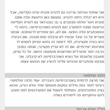
אני אוסיף שהיתה צריכה גם להגיע סגנית שרת הקליטה, אבל
היא לא יכולה היתה להגיע. נמצאת כאן היועצת שלה אתנו.
סגנית השר שלחה מכתבים ב-13 בפברואר גם לשרת הקליטה
וביקשה ממנה להתערב וגם לנשיא האוניברסיטה. נדמה לי
שהמכתבים שלה הופצו. אם לא, הם עומדים לרשותכם. אנחנו
מצרים על כך שעד עכשיו לא קיבלנו שום תגובה. אם הבעיה
היא בעיה תקציבית, לפי דעתנו זה נושא שניתן למצוא לו
פתרונות יצירתיים. אם זה לא עניין תקציבי, אנחנו כמובן
הרבה יותר מוטרדים ומודאגים מהמגמה הזאת. על כל פנים,
תשובה מלשכתו של נשיא האוניברסיטה לא קיבלנו. אני
אבקש מהחברים שהגיעו אלינו להציג את הנושא עצמו.
הלנה טולסטוי
¶
אני מרצה לרוסית באוניברסיטה העברית. שמי הלנה טולסטוי.
רציתי לומר כמה מילים במקום משתתף אחד שלא הגיע, שהוא
נציג הסטודנטים. התחלתי לשאול את הסטודנטים למה חשוב
להם שיתקיימו פה לימודים כאלה.
היו"ר קולט אביטל
¶