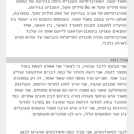
מאוד קשה. האוניברסיטה העברית היתה בגירעון של כמעט
100 מיליון שקל או 80 מיליון שקל, הטכניון בגירעון,
אוניברסיטת תל אביב בגירעון של 200 מיליון שקל. כמערכת,
אנחנו היינו במצב מאוד קשה. כשנחתם ההסכם הרב-שנתי בין
הוועדה לתקצוב ותכנון למשרד האוצר, בין השאר, אחד
התנאים שצוינו בהסכם ושדאגנו ליישם אותו זה שלכל
אוניברסיטה תהיה תוכנית התייעלות והבראה עד שהיא תגיע
לאיזון כלכלי.
סרז' רוזר
¶
אני מבקש לדבר עכשיו, כי לצערי אני אאלץ לצאת בעוד
מספר דקות. אני רוצה לחזור על כמה דברים שדוקטור קוליק
כבר אמר. אם יש ערך מוסף למה שאני אומר, זה רק במסגרת
היותי מתבונן מהצד, אני שייך לחוג למדעי הדתות. הקולגות
מהמחלקה שאני בא ממנה היום הם אנשים פתוחים. אני שמח
מאוד שיש שיתוף פעולה פורה ביניהם לבין חוגים אחרים. כמי
שעובד בחוג למדעי הדתות וכמי שעובד גם במרכז למדעי
היהדות ברוסית, אני יודע שיש הרבה מאוד נושאים שגובלים
בין שני התחומים הללו, ויש לנו סמינרים משותפים.
לגבי הסטודנטים, אני מכיר כמה סטודנטים שהגיעו לכאן