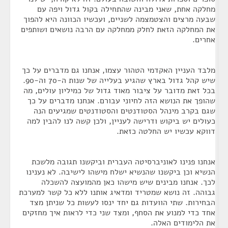
מחלקה אחת, שאני מבינה שהתחילה בקול גדול ויפה עם
שבעה מרצים והצטמצמה לשניים, ועכשיו הכוונה היא להפוך
את המחלקה הזאת לחלק ממחלקה עם הרבה נושאים ושותפים
אחרים.
מלבד העניין האקדמי הטהור עצמו, אנחנו גם מדברים על כך
שיש קהל גדול בארץ שהגיע בעלייה של שנות ה-70 וה-90.
בכל זאת מדובר על ציבור מאוד גדול של כמיליון עולים, מה
שהופך את הנושא הזה לחיוני עבורם. אנחנו מדברים על כך
שגם בקרב מינהל הסטודנטים והסטודנטים שמגיעים הנה
כעולים יש ביקוש ודרישה לעניין, ולכן קשה לנו להבין למה
דווקא עכשיו יש החלטה כזאת.
אנחנו פנינו לאוניברסיטה העברית וביקשנו תגובה מלשכת
הנשיא וכן ביקשנו שהנשיא ישלח מישהו לישיבה. לא נענינו
לכך. אנחנו מבינים שיש מישהו כאן מהמועצה להשכלה
גבוהה. זה נושא שמטריד ומדאיג אותנו ללא כל קשר למערכת
הבחירות. שתי הוועדות גם יחד ינסו לעשות כל שניתן מצד
אחד כדי למנוע את הסחף, ומצד שני כדי לראות איך מחזקים
את הלימודים האלה.