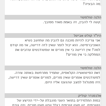
מה הבעיה?
הלנה טולסטוי
¶
קשה לי להבין, זה באמת מאוד מסובך.
היו"ר קולט אביטל
¶
אני צריכה להיות מוכנה גם להבין מה שחושב נשיא
האוניברסיטה. הוא יכול לומר שאין לזה דרישה, אז מה קודם
למה? אין דרישה כי אין מורים או שסטודנטים עוזבים את
המחלקה כי אין מורים?
הלנה טולסטוי
¶
זאת הסיטואציה הקלאסית, שתמיד מתרחשת באותה צורה.
לסטודנטים אומרים שאין מורים, למורים אומרים שאין דרישה,
וזה מתגלגל למצב שהגענו אליו היום.
אלכסנדר קוליק
¶
כמות התלמידים בתואר השני מוגבלת על-ידי ההיצע של
הקורסים. יש מעט קורסים בגלל שיש מעט מורים, וזה גורם