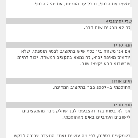
ימצאו את הכסף, והכל עם התניות, אם יהיה הכסף.
שלי יחימוביץ
¶
זה לא מבטיח שום דבר.
חנא סוויד
¶
אם אני משווה בין כסף שיש בתקציב לכסף תוספתי, שלא
יודעים מאיפה יבוא, זה נמצא בתקציב המשרד. יכול להיות
שבשבוע הבא יקצצו שוב.
חיים אורון
¶
התוספתי ב-2007 כבר בתקציב המדינה.
חנא סוויד
¶
אני לא בטוח בזה והצבעתי לכך שחלק ניכר מהתקציבים
לישובים הערביים באים מהתוספתי.
כשמקצים כספים, לפי מה עושים זאת? הוועדה צריכה לבקש