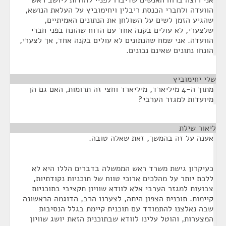
אני רוצה ברוח האנשים שדיברו לפניי להודות ליושב ראש
הוועדה ולחברי הכנסת ריבלין ויחימוביץ על העלאת הנושא,
שהגיע הזמן לשים על השולחן את הנתונים האמיתיים,
שלצערי, לא עולים בקנה אחד עם הדוח שהונח בפני חברי
הוועדה. אני שמח שהנתונים לא עולים בקנה אחד, אך לצערי,
הונחו נתונים שאינם נכונים.
שלי יחימוביץ
¶
מתוך ה-4 מיליארד, מיליארד וחצי זה תרומות, האם גם הן
מיועדות למגזר הערבי?
ליאור שילת
¶
אענה על זה בהמשך, זאת שאלה טובה.
כעיקרון גישת משרד ראש הממשלה בדברים הללו היא לא
ללכת יותר על מהלכים ארוכי טווח של תוכניות נקודתיות,
צבועות למגזר הערבי אלא לוודא שוויון תקציבי בתוכניות
קיימות. תוכנית הצפון היתה, לצערנו הרב, הדוגמה הראשונה
שבה נאלצנו להתמודד עם תוכנית קיימת בגלל הנסיבות
המצערות, והוטל עלינו לוודא שבתוכנית הזאת יושג שוויון