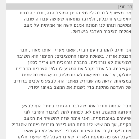
דב חנין
¶
אני מצטרף לברכה ליוזמי הדיון המהיר הזה, חברי הכנסת
יחימוביץ וריבלין, ולמרכז מוסאוא שעושה עבודה טובה
ומקיפה ונותן לנו תמונה אמנם קשה אך אמיתית על מצב
אפלית הציבור הערבי בישראל.
אני חייב להתווכח עם חברי, שאני מעריך אותו מאוד, חבר
הכנסת אורון, בשאלת סימון התקציבים; הסימון הוא תשובה
למציאות לא נורמלית. בחברה נורמלית לא צריך לסמן
תקציבים. כל אחד יקבל את המגיע לו ולפי הצרכים הדברים
יחולקו, אך אנו במציאות לא נורמלית, והיא נמשכת שנים.
במציאות הזאת מה שנדרש מאתנו הוא לבצע מהלכים ברורים
של העדפה מתקנת כדי לשנות את המצב באופן יסודי.
חבר הכנסת סוויד אמר שהדבר ההגיוני ביותר הוא לבצע
העדפה מתקנת, ואם לא, לפחות לתת לציבור הערבי לפי
שיעורם באוכלוסייה. ואני אומר שזה להשאיר את המצב
הקיים, אך מה שיש לנו היום הוא לייצר תוכנית פיתוח שתגדיל
את הפערים, כי אם הציבור הערבי בישראל לא רק שאינו
מקבל העדפה מתקנת ולא רק שאינו מקבל לפי שיעור חלקו