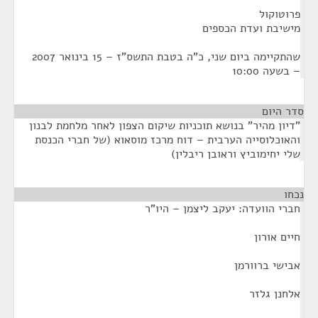
פרוטוקול
מישיבת ועדת הכספים
שהתקיימה ביום שני, כ"ה בטבת התשס"ז – 15 בינואר 2007
– בשעה 10:00
סדר היום
"דיון מהיר" בנושא תוכניות שיקום הצפון לאחר מלחמת לבנון
והאוכלוסייה הערבית – דוח מרכז מוסאוא (של חברי הכנסת
שלי יחימוביץ וראובן ריבלין)
נכחו
¶
חברי הוועדה: יעקב ליצמן – היו"ר
חיים אורון
אבישי ברוורמן
אלחנן גלזר