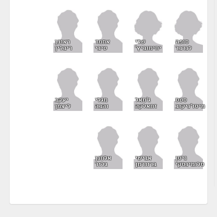
סופה
שלי
אחמד
ראובן
לנדבר
יחימוביץ'
טיבי
ריבלין
סטס
ג'מאל
מגלי
יעקב
מיסז'ניקוב
זחאלקה
והבה
ליצמן
ניסן
אבישי
אלחנן
סלומינסקי
ברוורמן
גלזר