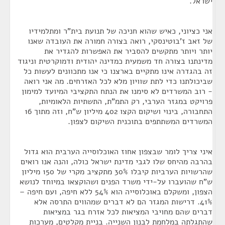
ישראל.
אני כציוני, כאיש שהוא חניכה של תנועת בית"ר ומתלמידיו
של זאב ז'בוטינסקי, רואה בצורה חמורה את העובדה שאנו
יותר ויותר מתקשים להסביר את האפשרות להגדיר את
מדינתנו בצורה חד משמעית כמדינה יהודית ודמוקרטית וניגוד
זה בהגדרה אינו מתקיים בארצנו כי אנו מתכוונים לעשות כל
שביכולתנו כדי לתת שוויון מלא לכל האזרחים. מה אני רואה
- רוב המשרדים לא סימנו את הנתח התקציבי המיועד למימון
פרויקט במגזר הערבי, רק התמ"ת, התשתיות הלאומיות,
התחבורה, בינוי ושיקום הקצו 402 מיליון ש"ח, וזה מתוך 16
המשרדים המשתתפים בתוכנית השיקום לצפון.
איני צריך לומר שבצפון אחוז האוכלוסייה הערבית הוא גדול
בהרבה מהיחס שלו לגבי מדינת ישראל כולה, והנה אנו רואים
שהרשויות הערביות קיבלו 30% מתקציב מקרי של 150 מיליון
ש"ח שהועברו על-ידי משרד הפנים ושהוקצאו במיוחד לנושא
הצפון, ומשקלם באוכלוסייה הוא 54% ללא חיפה, ועם חיפה –
41%. דרישות המגזר הם לא דברים שמהווים התרסה אלא
דברים שהם מחויבי המציאות לכל אזרח בגר במציאות
שהתגלתה במלחמת לבנון השנייה. בניית מקלטים, מערכות