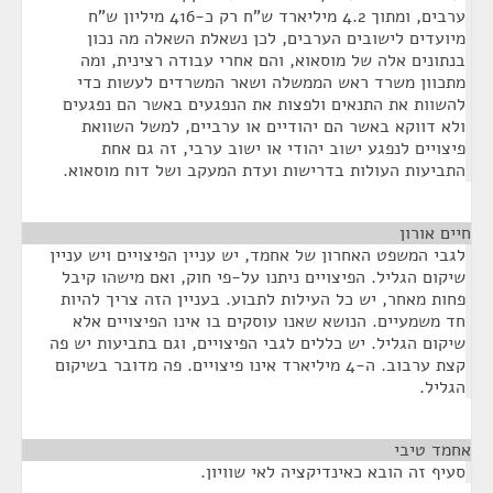
ערבים, ומתוך 4.2 מיליארד ש"ח רק כ-416 מיליון ש"ח
מיועדים לישובים הערבים, לכן נשאלת השאלה מה נכון
בנתונים אלה של מוסאוא, והם אחרי עבודה רצינית, ומה
מתכוון משרד ראש הממשלה ושאר המשרדים לעשות כדי
להשוות את התנאים ולפצות את הנפגעים באשר הם נפגעים
ולא דווקא באשר הם יהודיים או ערביים, למשל השוואת
פיצויים לנפגע ישוב יהודי או ישוב ערבי, זה גם אחת
התביעות העולות בדרישות ועדת המעקב ושל דוח מוסאוא.
חיים אורון
¶
לגבי המשפט האחרון של אחמד, יש עניין הפיצויים ויש עניין
שיקום הגליל. הפיצויים ניתנו על-פי חוק, ואם מישהו קיבל
פחות מאחר, יש כל העילות לתבוע. בעניין הזה צריך להיות
חד משמעיים. הנושא שאנו עוסקים בו אינו הפיצויים אלא
שיקום הגליל. יש כללים לגבי הפיצויים, וגם בתביעות יש פה
קצת ערבוב. ה-4 מיליארד אינו פיצויים. פה מדובר בשיקום
הגליל.
אחמד טיבי
¶
סעיף זה הובא כאינדיקציה לאי שוויון.