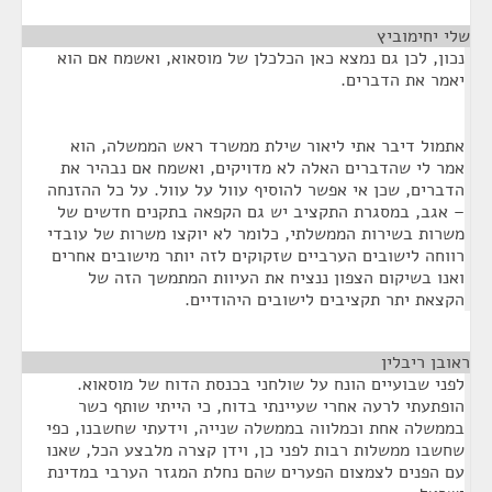
שלי יחימוביץ
¶
נכון, לכן גם נמצא כאן הכלכלן של מוסאוא, ואשמח אם הוא
יאמר את הדברים.
אתמול דיבר אתי ליאור שילת ממשרד ראש הממשלה, הוא
אמר לי שהדברים האלה לא מדויקים, ואשמח אם נבהיר את
הדברים, שכן אי אפשר להוסיף עוול על עוול. על כל ההזנחה
– אגב, במסגרת התקציב יש גם הקפאה בתקנים חדשים של
משרות בשירות הממשלתי, כלומר לא יוקצו משרות של עובדי
רווחה לישובים הערביים שזקוקים לזה יותר מישובים אחרים
ואנו בשיקום הצפון ננציח את העיוות המתמשך הזה של
הקצאת יתר תקציבים לישובים היהודיים.
ראובן ריבלין
¶
לפני שבועיים הונח על שולחני בכנסת הדוח של מוסאוא.
הופתעתי לרעה אחרי שעיינתי בדוח, כי הייתי שותף כשר
בממשלה אחת וכמלווה בממשלה שנייה, וידעתי שחשבנו, כפי
שחשבו ממשלות רבות לפני כן, וידן קצרה מלבצע הכל, שאנו
עם הפנים לצמצום הפערים שהם נחלת המגזר הערבי במדינת