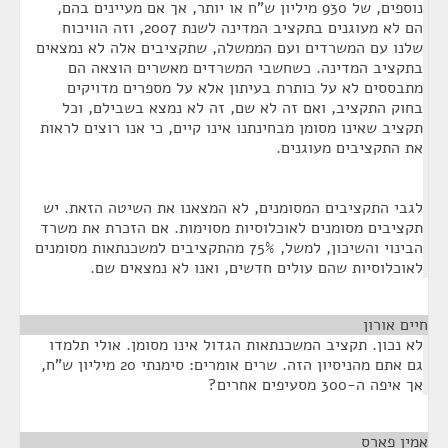
נוספים, של 930 מיליון ש"ח או יותר, אך אם מעיינים בהם,
הם לא מעוגנים בתקציב המדינה לשנת 2007, וזה הוויכוח
שלנו עם המשרדים ועם הממשלה, שתקציבים אלה לא נמצאים
בתקציב המדינה. כשחשבי המשרדים מאשרים הוצאה הם
מתבססים לא על כותרת בעיתון אלא על מספרים מדויקים
בחוק התקציב, ואם זה לא שם, זה לא נמצא בשבילם, וכל
תקציב שאינו מסומן מבחינתנו אינו קיים, כי אנו רוצים לראות
את התקציבים מעוגנים.
לגבי התקציבים המסומנים, לא המצאנו את השיטה הזאת. יש
תקציבים מסומנים לאוכלוסיות מסוימות. אם הזכרת את משרד
הבינוי והשיכון, למשל, 75% מהתקציבים למשכנתאות מסומנים
לאוכלוסיות שהם עולים חדשים, ואנו לא נמצאים שם.
חיים אורון
¶
לא נכון. תקציב המשכנתאות הגדול אינו מסומן. אולי תלמדו
גם אתם מהניסיון הזה. שרים אומרים: סימנתי 20 מיליון ש"ח,
אך איפה ה-300 מסעיפים אחרים?
אמין פארס
¶