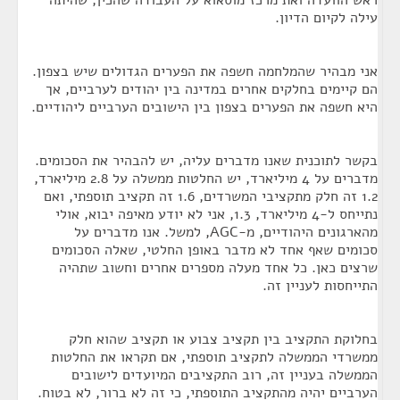
ראש הוועדה ואת מרכז מוסאוא על העבודה שהכין, שהיתה
עילה לקיום הדיון.
אני מבהיר שהמלחמה חשפה את הפערים הגדולים שיש בצפון.
הם קיימים בחלקים אחרים במדינה בין יהודים לערביים, אך
היא חשפה את הפערים בצפון בין הישובים הערביים ליהודיים.
בקשר לתוכנית שאנו מדברים עליה, יש להבהיר את הסכומים.
מדברים על 4 מיליארד, יש החלטות ממשלה על 2.8 מיליארד,
1.2 זה חלק מתקציבי המשרדים, 1.6 זה תקציב תוספתי, ואם
נתייחס ל-4 מיליארד, 1.3, אני לא יודע מאיפה יבוא, אולי
מהארגונים היהודיים, מ-AGC, למשל. אנו מדברים על
סכומים שאף אחד לא מדבר באופן החלטי, שאלה הסכומים
שרצים כאן. כל אחד מעלה מספרים אחרים וחשוב שתהיה
התייחסות לעניין זה.
בחלוקת התקציב בין תקציב צבוע או תקציב שהוא חלק
ממשרדי הממשלה לתקציב תוספתי, אם תקראו את החלטות
הממשלה בעניין זה, רוב התקציבים המיועדים לישובים
הערביים יהיה מהתקציב התוספתי, כי זה לא ברור, לא בטוח.