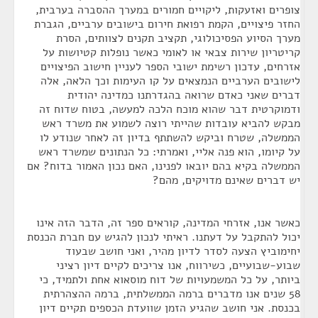
צופרים ואזעקות, ליקויים חמורים במערך ההסברה בערבית,
החזר פיצויים, הקמת רפואת חירום בישובים ערביים, הגברת
מערך הסיוע הפסיכולוגי, תקציב תקנים לצוותים, הסרת
קריטריון שירות צבאי או לאומי כאשר נופלות קטיושות על
אזרחים, עדכון רשימת ישובי הספר לעניין חישוב הפיצויים
לישובים הערביים הנמצאים על קו העימות וכך הלאה, אלה
דברים שאני כאדם שרואה בהגדרתנו כמדינה יהודית
ודמוקרטית דבר שהוא מוכח הלכה למעשה, בטוח שדוח זה
מבקש להביא עובדות שהייתי רוצה לשמוע את משרד ראש
הממשלה, שטרח וביקש להשתתף בדיון זה לאחר שנודע לו
על קיומו, הוא פנה אליי, ואמרתי: כל הנתונים שמשרד ראש
הממשלה בקיא בהם יובאו לפנינו, האם נכון האמור בדוח? אם
יש דברים שאינם מדויקים, מהם?
כאשר אנו, אזרחי המדינה, קוראים ספר זה, הדבר הזה אינו
יכול להתקבל על דעתנו. ראיתי לנכון להגיש עם חברת הכנסת
יחימוביץ הצעה לסדר לדיון מהיר, ואני חושב שבעוד
שבוע-שבועיים, כשירווח, אנו צריכים לקיים דיון רציני
ביותר, על כל המשמעויות של דוח מוסאוא אחת ולתמיד, כי
58 שנים אנו מדברים ברמה הממשלתית, ברמה ההצהרתית
בכנסת. אני חושב שהגיע הזמן שוועדת הכספים תקיים דיון