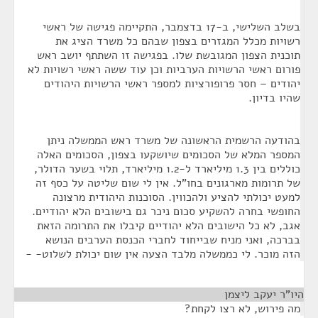
בשלב השלישי, ב-17 בדצמבר, התקיימה פגישה של ראשי
רשויות מכלל המגזרים בצפון שבהם כל משרד הציג את
תוכנית הצפון המגובשת שלו. בפגישה זו השתתף יושב ראש
פורום ראשי הרשויות הערביות וכן עוד ששה ראשי רשויות לא
יהודים – חסר פרופורציות למספר ראשי הרשויות היהודים
שהיו בדיון.
בהודעה הרשמית הראשונה של משרד ראש הממשלה ניתן
המספר המלא של הסכומים שיושקעו בצפון, הסכומים האלה
כוללים בין 1.3 מיליארד ל-1.2 מיליארד, תלוי בשער הדולר,
של תרומות מארגונים בחו"ל. אין לי שום שליטה על כסף זה
למעט יכולתי להציע ולהכווין. הסוכנות היהודית מרצונה
החופשי בחרה להשקיע סכום ניכר גם בישובים הלא יהודיים.
אגב, לא כל הישובים הלא יהודיים קיבלו את התרומה הזאת
בברכה, ואני מניח שבייחוד לחברי הכנסת הערבים הנושא
הזה מוכר. לי כממשלה מלבד הצעה אין שום יכולת לשלוט- -
היו"ר יעקב ליצמן
¶
מה פירוש, לא רצו לקחת?