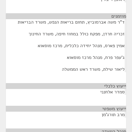
מוזמנים
¶
ד"ר משה אברמוביץ, תחום בריאות הנפש, משרד הבריאות
זכריה חרדן, מפקח כולל במחוז חיפה, משרד החינוך
אמין פארס, מנהל יחידה כלכלית, מרכז מוסאוא
ג'עפר פרח, מנהל מרכז מוסאוא
ליאור שילת, משרד ראש הממשלה
ייעוץ כלכלי
¶
סמדר אלחנני
ייעוץ משפטי
¶
מרב תורג'מן
מנהל הוועדה
¶