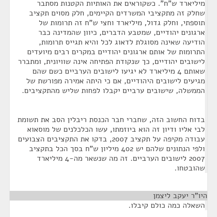
מיליארד ש"ח". כשקוראים את האותיות הקטנות מסתבר
שחלק זה מתקציבי המשרדים הקיימים, חלק מסוים תקציב
תוספתי, וחלק גדול, מיליארד וחצי ש"ח זה תרומות של
ארגונים יהודיים, שמטבע הדברים, כיוון שהמדינה כבר
הודיעה שאינה מסוגלת לדאוג לכל והיא תגייס תרומות,
התרומות של אותם ארגונים יהודיים במקרים רבים מיועדים
לישובים יהודיים, כך שנקודת הפתיחה אינה שוויונית, ומתברר
שאותם 4 מיליארד לא יגיעו לישובים הערביים כשם שהם
מגיעים לישובים היהודיים, אם כי היתה אמירה מפורשת של
הממשלה, שישובים ערביים יקבלו לפחות שליש מהתקציבים.
בדוח החשוב הזה, שחברי חבר הכנסת ריבלין הסב את תשומת
לבי אליו ודיון זה הוא ביוזמתו, עשו הכלכלנים של מוסאוא
עבודה מקיפה על תקציב 2007, בדקו את התקציבים הצבועים
ולפי הנתונים שלהם יש 402 מיליון ש"ח בסך הכל בתקציב
2007 לישובים הערביים. זה מה שנשאר מה-4 מיליארד
שהובטחו.
היו"ר יעקב ליצמן
¶
השאלה כמה כולם קיבלו.