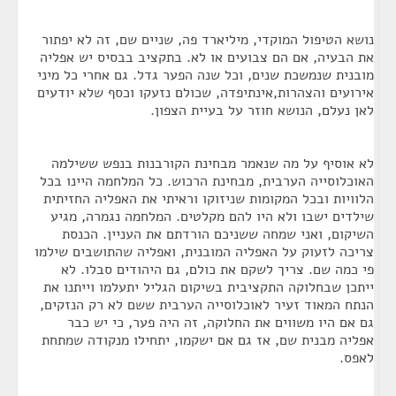
נושא הטיפול המוקדי, מיליארד פה, שניים שם, זה לא יפתור
את הבעיה, אם הם צבועים או לא. בתקציב בבסיס יש אפליה
מובנית שנמשכת שנים, וכל שנה הפער גדל. גם אחרי כל מיני
אירועים והצהרות,אינתיפדה, שכולם נזעקו וכסף שלא יודעים
לאן נעלם, הנושא חוזר על בעיית הצפון.
לא אוסיף על מה שנאמר מבחינת הקורבנות בנפש ששילמה
האוכלוסייה הערבית, מבחינת הרכוש. כל המלחמה היינו בכל
הלוויות ובכל המקומות שניזוקו וראיתי את האפליה החזיתית
שילדים ישבו ולא היו להם מקלטים. המלחמה נגמרה, מגיע
השיקום, ואני שמחה ששניכם הורדתם את העניין. הכנסת
צריכה לזעוק על האפליה המובנית, ואפליה שהתושבים שילמו
פי כמה שם. צריך לשקם את כולם, גם היהודים סבלו. לא
ייתכן שבחלוקה התקציבית בשיקום הגליל יתעלמו וייתנו את
הנתח המאוד זעיר לאוכלוסייה הערבית ששם לא רק הנזקים,
גם אם היו משווים את החלוקה, זה היה פער, כי יש כבר
אפליה מבנית שם, אז גם אם ישקמו, יתחילו מנקודה שמתחת
לאפס.