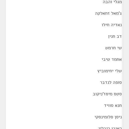
מגלי והבה
ג'מאל זחאלקה
נאדיה חילו
דב חנין
שי חרמש
אחמד טיבי
שלי יחימוביץ
סופה לנדבר
סטס מיסז'ניקוב
חנא סוויד
ניסן סלומינסקי
ראובן ריבלין