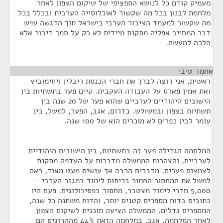
מעמיק קודם כל לנושא הספציפי של שיקום הצפון לאחר
מלחמת לבנון בכל מה שקשור לאוכלוסייה הערבית ובכלל בכל
מה שקשור למעמד הציבור הערבי בישראל תוך הדגשה שיש
דבר המחייב אפליה מתקנת מיידית לא רק על סמך דיבור אלא
הלכה למעשה.
אחמד טיבי
¶
ראשית, אני רוצה לברך את חברי הכנסת ריבלין ויחימוביץ
ואת אמין פארס על העבודה העקבית. קיים פער בתשתיות בין
הישובים היהודיים לערביים שהוא פער של 20 שנה בין
תשתיות בצפון ובמשולש. בדרום, אגב, הפער, למשל, בין
עומר לבין כפרים לא מוכרים הוא של 100 שנה.
המלחמה הגדילה פער זה בתשתיות, בין הישובים היהודיים
לערביים, והצהרות הממשלה מדברות על העדפה מתקנת
לצמצום פערים. מדברים הרבה אך עושים מעט מאוד, ראה
למשל את המחסור החמור בכיתות לימוד במגזר הערבי –
5,000 חדרי לימוד מצטבר, מחסור בפסיכולוגים. פעם היו
כתובים בדוח מספרים קטנים יותר, והדוח משתנה כל שנה,
המספרים גדלים. הממשלה הציעה תוכנית לשיקום הצפון
לאחר המלחמה. אגב, במלחמה הזאת 44% מההרוגים הם