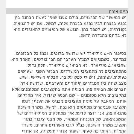
חיים אורון
¶
יש המישור של הפיצויים, כולם טענו שאין לעשת הבחנה בין
נפגע בנצרת לבין נפגע בנצרת עלית, למשל. אם יש דוגמאות
נקודתיות, יש לטפל בהן. הנושא של הפיצויים לתאגידים הוא
לא בדיוק בהגדרה הזאת.
בסיפור ה-4 מיליארד יש שלושה בלופים, וכמו כל הבלופים
במדינה, כשמגיעים למגזר הערבי הם הכי בולטים; האחד הוא
שהביאו 4 מיליארד. לא הביאו 4 מיליארד. חלק גדול
מהתקציבים זה מתקציבי המשרדים. הבלוף השני, שעושים
פעולות עצומות, ויש לי ספק על כך. הבלוף השלישי, שיש
מצב שווה בין המגזרים היהודיים והערביים. שלושת אלה
יוצרים את הבעיה פה. הבעיה אינה בתקציבים המסומנים אלא
בתקציבים הלא מסומנים – שם הכסף שגדול, איך מחלקים
אותם. המאבק על סימון תקציבים מכניס את העניין לגטו
תקציבי שבמקרים מסוימים הוא נכון. למשל, משרד השיכון
מתגאה פה, אני רוצה לדעת איך מתחלקים המיליארדים של
המשכנתאות, של תוכניות המתאר, של מבני ציבור בתוך
תקציב משרד השיכון. כנ"ל לגבי משרדים אחרים. משרד
התמ"ת, ראיתי פה סעיף, שיפור אזורי תעשייה, אז אזורי