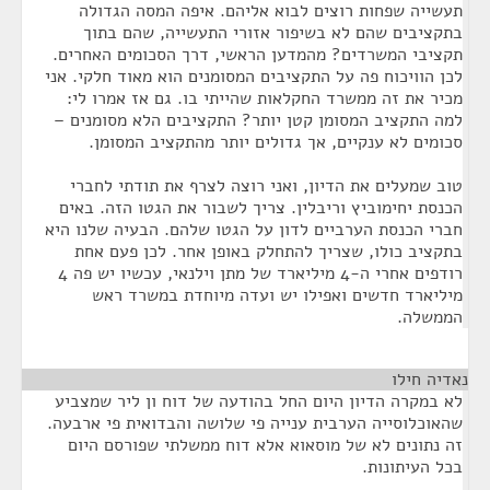
תעשייה שפחות רוצים לבוא אליהם. איפה המסה הגדולה
בתקציבים שהם לא בשיפור אזורי התעשייה, שהם בתוך
תקציבי המשרדים? מהמדען הראשי, דרך הסכומים האחרים.
לכן הוויכוח פה על התקציבים המסומנים הוא מאוד חלקי. אני
מכיר את זה ממשרד החקלאות שהייתי בו. גם אז אמרו לי:
למה התקציב המסומן קטן יותר? התקציבים הלא מסומנים –
סכומים לא ענקיים, אך גדולים יותר מהתקציב המסומן.
טוב שמעלים את הדיון, ואני רוצה לצרף את תודתי לחברי
הכנסת יחימוביץ וריבלין. צריך לשבור את הגטו הזה. באים
חברי הכנסת הערביים לדון על הגטו שלהם. הבעיה שלנו היא
בתקציב כולו, שצריך להתחלק באופן אחר. לכן פעם אחת
רודפים אחרי ה-4 מיליארד של מתן וילנאי, עכשיו יש פה 4
מיליארד חדשים ואפילו יש ועדה מיוחדת במשרד ראש
הממשלה.
נאדיה חילו
¶
לא במקרה הדיון היום החל בהודעה של דוח ון ליר שמצביע
שהאוכלוסייה הערבית ענייה פי שלושה והבדואית פי ארבעה.
זה נתונים לא של מוסאוא אלא דוח ממשלתי שפורסם היום
בכל העיתונות.