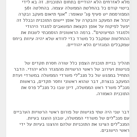
מלא לאזרחים הלא יהודיים בתחום התוכנית. זה בא לידי
ביטוי קודם כל בהחלטת הממשלה עצמה. בהחלטה 561
המפורסמת יש סעיף 9ג' שאומר: "אגף תיאום מעקב ובקרה
ינהל את המעקב והבקרה על אופן יישום התוכנית ובכלל זה
יפעל לפיקוח על אופן הקצאת המשאבים למגזר היהודי
ולמגזר המיעוטים". ברמה הראשונית הוסמכתי לשנות את
ההחלטות שמקבל כל משרד כדי לוודא שלא יהיה עיוות ביחס
שמקבלים המגזרים הלא יהודיים.
תהליך בניית תוכנית הצפון כלל שורה חסרת תקדים של
פגישות ועירוב של ראשי הרשויות מהמגזר הלא יהודי. הדבר
התחיל במפגש של כל מנכ"לי משרדי הממשלה במשרדי ועדת
המעקב בנצרת, דבר שהוא ראשוני וחסר תקדים, בראשות
מנכ"ל משרד ראש הממשלה, דיון שבו כל מנכ"ל פרס את
התוכנית האמורה.
דבר שני היה שתי פגישות של פורום ראשי הרשויות הערביים
עם מנכ"לים של משרדי הממשלה, שבהן הוצגו בעיות.
המנכ"לים הציגו את התוכניות שלהם והוצגו בעיות על ידי
ראשי הישובים.