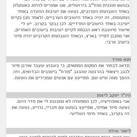
בנושא תוכנית מהל"ב בירושלים, אנו אמורים להיות באשקלון
באחד השבועות הקרובים, נעשה את ישיבות הוועדה באחד
המקומות, זה יהיה באחד הישובים הערביים, ולאחר מכן נקיים
ישיבה באחד הישובים החרדיים. לכן נבקר בקרוב. יש לי
אישור מיושבת ראש הכנסת לקיים ישיבות בישובים האחרים,
אני מתכנן לסייר בארץ, ובאחד השבועות הקרובים יהיה סיור
בישוב ערבי.
חנא סוויד
¶
תדאג לבחור את המקום המתאים, כי בשבוע שעבר אורגן סיור
לנגב ויצאתי בהרגשה שהנגב "פורח" בישובים הבדואים, וזה
ההפך ממה שיש שם. תתייעץ עם אנשים שמכירים את השטח.
היו"ר יעקב ליצמן
¶
אני באופוזיציה, לכן הממשלה לא מתכננת לי את סדר היום.
נעשה סיור אמיתי, אתייעץ בשקט עם חבריי, נודיע, נעשה את
זה בקרוב, באחד מימי השלישי.
ליאור שילת
¶