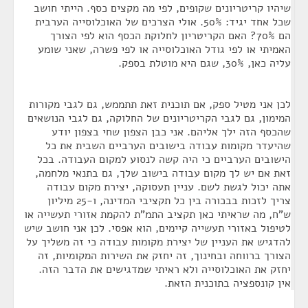
שיהיו קריטריונים שקופים, לפי מה מקצים כסף. הייתי חושב
שכל אחד יגיד: 50%. אולי הצרכים של האוכלוסייה הערבית
הם 70%? האם הקריטריון לחלוקת הכסף הוא לפי הצורך
האמיתי או לפי גודל האוכלוסייה או לפי פשרה, שאני שומע
עליה כאן, 30%, שגם היא מוטלת בספק.
לכן אני מטיל ספק, אם תוכנית זאת תתממש, גם לגבי מקורות
המימון, גם לגבי הקריטריונים של החלוקה, גם לגבי הנושאים
שהכסף הזה ילך אליהם. אני כבן הצפון שחי בצפון יודע
שהיעדר מקומות עבודה בישובים הערביים השבית את כל
הישובים הערביים כי היה קשה לנסוע למקום העבודה. בכל
זאת אם יש לך מקום עבודה בישוב שלך, גם בתנאי מלחמה,
אתה יכול לגשת לשם. עניין תעסוקה, יצירת מקום עבודה
צריך לזכות בבכורה בין כל תקציבי המדינה, ו-25 מיליון
ש"ח, מה שראיתי כאן תקציב התמ"ת להקמת אזורי תעשייה או
לטיפול באזורי תעשייה קיימים, הוא אפסי. לכן אני חושב שיש
להדגיש את העניין של יצירת מקומות עבודה כי זה משליך על
הצורך ברווחה ובחינוך, זה יחזק את השירות המקומיות, זה
יחזק את האוכלוסייה ולא ראיתי שמדגישים את הדבר הזה.
אין קונספציה בתוכנית הזאת.