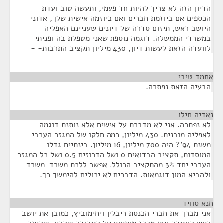
הדיון הזה לא צריך להיות חד פעמי, ותעשה טוב ועדת
הכספים אם ביוזמת חברים ואם ביוזמה אישית שלך, אדוני
היושב ראש, תיזום סדרה של דיונים שעניינם האפליה
במשרדי הממשלה. דוגמה נוספת שאני מטפלת בה ופניתי
לוועדה הזאת לעשות דיון, 430 מיליון תקציב התרבות- -
אחמד טיבי
¶
הבעיה הזאת נפתרה.
נאדיה חילו
¶
לא נפתרה. אני לא מדברת על אישים אלא נותנת דוגמה
לאפליה מובנית. 430 מיליון, כמה חלקו של המגזר הערבי
משנת 94'? היה 700 מיליון, 16 מיליון. בינתיים גדלו
המוסדות, תקציב הבדואים 0 ושל הדרוזים 0.5 ושל כל המגזר
הערבי יחד 3% מהתקציב הכולל. אפשר ללכת משרד-משרד
ולהביא המון דוגמאות. הדברים לא יכולים להימשך כך.
חנא סוויד
¶
אני מברך את חברי הכנסת ריבלין ויחימוביץ, כמובן את יושב