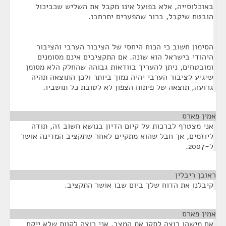
באוכלוסייה, אלא בפועל אינו מקבל את השליש שכביכול
הובטח שיקבל, ברור שהפערים יתרחבו.
הסימון חשוב כי הכוח היחסי של הציבור הערבי והציבור
היהודי בישראל הוא שונה. אם התקציבים אינם מסומנים
ומובטחים, ניתן להעריך בוודאות גבוהה שהחלק הלא מסומן
שיגיע לציבור הערבי יהיה נמוך ביותר ולכן התוצאה תהיה
גרועה, תוצאה של פיתוח הצפון לא לטובת כל תושביו.
אמין פארס
¶
אני מצטרף לברכות על קיום הדיון בנושא חשוב זה, תודה
ליוזמים, אך חבל שהוא מתקיים לאחר שתקציב המדינה אושר
ל-2007.
ראובן ריבלין
¶
קיבלנו את הדוח שלך ביום שבו אושר התקציב.
אמין פארס
¶
אם מישהו רוצה לתקן את המצב, אני רוצה לקוות שלא ייקח