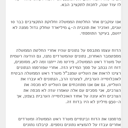
לו עוד שנה, לחכות לתקציב הבא.
אנו עוקבים אחר החלטות הממשלה וחלוקת התקציבים כבר 10
שנים, ואזכיר את תוכנית ה-4 מיליארד שחלק גדול ממנה לא
יושם, בעיקר התוספתי.
הדוח עצמו מתבסס על נתונים שהיו אחרי החלטת הממשלה
מספטמבר האחרון, נתונים שהמשרדים נתנו, גם הודעה רשמית
של משרד ראש הממשלה, פירטו מה ייתנו ומה לא, מסומנים,
דוח זה נכתב על סמך המידע הזה. אחרי שפורסמו הנתונים
רצינו לראות את השליש שמנכ"ל משרד ראש הממשלה הבטיח
לאוכלוסייה הערבית, לצערנו הרב, הנתונים לא עברו את
השליש, גם אם אנו מתווכחים אם השליש לא מכסה את
הצרכים, אני מסכים עם אלה שאמרו שזה לא מכסה את
הצרכים ולא עונה על אחוז האוכלוסייה הערבית בצפון, אך
ה-930 מיליון לא היו בדוח זה.
פרסמנו את הדוח ובינתיים משרד ראש הממשלה ומשרדים
אחרים עבדו על להמציא נתונים נוספים. קיבלנו נתונים