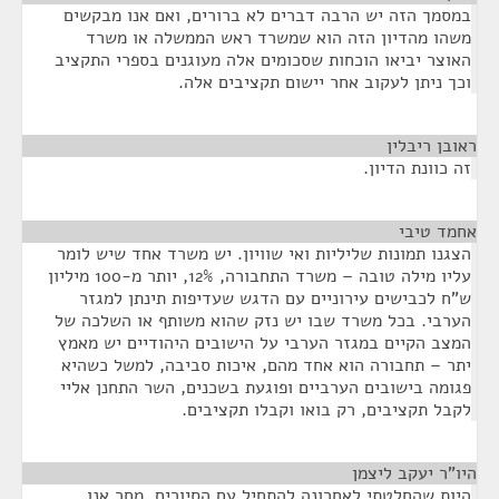
במסמך הזה יש הרבה דברים לא ברורים, ואם אנו מבקשים
משהו מהדיון הזה הוא שמשרד ראש הממשלה או משרד
האוצר יביאו הוכחות שסכומים אלה מעוגנים בספרי התקציב
וכך ניתן לעקוב אחר יישום תקציבים אלה.
ראובן ריבלין
¶
זה כוונת הדיון.
אחמד טיבי
¶
הצגנו תמונות שליליות ואי שוויון. יש משרד אחד שיש לומר
עליו מילה טובה – משרד התחבורה, 12%, יותר מ-100 מיליון
ש"ח לכבישים עירוניים עם הדגש שעדיפות תינתן למגזר
הערבי. בכל משרד שבו יש נזק שהוא משותף או השלכה של
המצב הקיים במגזר הערבי על הישובים היהודיים יש מאמץ
יתר – תחבורה הוא אחד מהם, איכות סביבה, למשל כשהיא
פגומה בישובים הערביים ופוגעת בשכנים, השר התחנן אליי
לקבל תקציבים, רק בואו וקבלו תקציבים.
היו"ר יעקב ליצמן
¶
היות שהחלטתי לאחרונה להתחיל עם הסיורים, מחר אנו