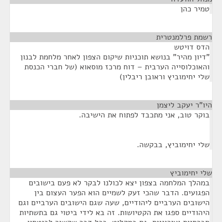
טמיר כהן
רשמת פרלמנטרית
¶
הדס דויטש
"דיון מהיר" בנושא תוכניות שיקום הצפון לאחר מלחמת לבנון
והאוכלוסייה הערבית – דוח מרכז מוסאוא (של חברי הכנסת
שלי יחימוביץ וראובן ריבלין)
היו"ר יעקב ליצמן
¶
בוקר טוב, אני מתכבד לפתוח את הישיבה.
שלי יחימוביץ, בבקשה.
שלי יחימוביץ
¶
במהלך המלחמה בצפון יצא לכולנו לבקר לא פעם בישובים
הפגועים. הדבר שהכי זעק לשמיים הוא הפער העצום בין
הישובים הערביים ליהודיים, שעה שגם הישובים הערביים וגם
היהודיים ספגו את הקטיושות. זה בא לידי ביטוי גם בתשתיות