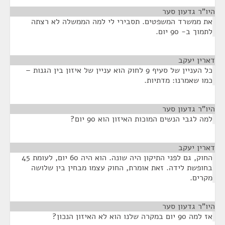
היו"ר גדעון סער
¶
את ממשרד המשפטים. תסבירי לי למה הממשלה לא רצתה
לתמוך ב- 90 יום.
דארין יעקב
¶
כל העניין של סעיף 9 לחוק הוא עניין של איזון בין הגנות –
כמו שאמרנו: מדתיות.
היו"ר גדעון סער
¶
למה לגבי הנשים המוכות האיזון הוא 90 יום?
דארין יעקב
¶
החוק, גם לפני התיקון היה שונה. הוא היה 60 יום, לעומת 45
בחופשת לידה. זאת אומרת, החוק עצמו מבחין בין שלושה
מקרים.
היו"ר גדעון סער
¶
אז למה 90 יום במקרה שלנו הוא לא האיזון הנכון?