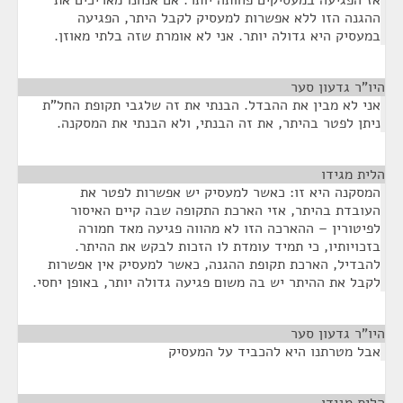
אז הפגיעה במעסיקים פחותה יותר. אם אנחנו מאריכים את
ההגנה הזו ללא אפשרות למעסיק לקבל היתר, הפגיעה
במעסיק היא גדולה יותר. אני לא אומרת שזה בלתי מאוזן.
היו"ר גדעון סער
¶
אני לא מבין את ההבדל. הבנתי את זה שלגבי תקופת החל"ת
ניתן לפטר בהיתר, את זה הבנתי, ולא הבנתי את המסקנה.
הלית מגידו
¶
המסקנה היא זו: כאשר למעסיק יש אפשרות לפטר את
העובדת בהיתר, אזי הארכת התקופה שבה קיים האיסור
לפיטורין – ההארכה הזו לא מהווה פגיעה מאד חמורה
בזכויותיו, כי תמיד עומדת לו הזכות לבקש את ההיתר.
להבדיל, הארכת תקופת ההגנה, כאשר למעסיק אין אפשרות
לקבל את ההיתר יש בה משום פגיעה גדולה יותר, באופן יחסי.
היו"ר גדעון סער
¶
אבל מטרתנו היא להכביד על המעסיק