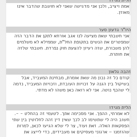
הלית מגידו
¶
אמת ויציב, ולכן אני מדגישה שאני לא חושבת שהדבר אינו
מאוזן.
היו"ר גדעון סער
¶
אני חשבתי שאת מציעה לנו אגב אורחא לתקן את הדבר הזה
שמפטרים את הנשים בתקופת החל"ת, שממילא לא משלמים
להן משכורת, שזה רעיון להצעת חוק נפרדת. חשבתי שלזה
את חותרת.
זהבה גלאון
¶
קודם כל זה נכון מה שאת אומרת, מבחינת המעביד, אבל
בשיקול בין הגנה על זכויות העובדת, וזכויות המעביד, נדמה
לי שהכף נוטה. אני לא רואה כאן משהו לא מדתי.
הלית מגידו
¶
לא אמרתי, ההפך. אני מסכימה אתך. לטעמי זה בהחלט - -.
חשוב היה לי שתשימו לב לכך שאין דין זהה לחלוטין בין שתי
הפסקאות האלה. זאת ועוד, צר לי שלא הגיעו לכאן, למרות
שהוזמנו – ארגוני מעסיקים או מעבידים, כדי לייצג את