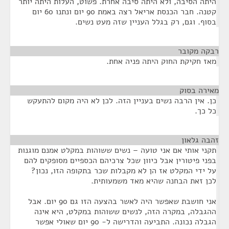
היתה הסיבה, ולא היתה סיבה אחרת. פשוט, העלות היתה יותר
קטנה. חבר הכנסת אריאל רצה באמת 90 יום ונתנו 60 יום
בסוף. וגם, רק בגלל העניין שזה מעט נשים.
רבקה מקובר
¶
מאז חקיקת החוק היתה פניה אחת.
מאירה בסוק
¶
כן. אין הרבה נשים בעניין הזה. לכן לא היה מקום להתעקש
כל כך.
זהבה גלאון
¶
תקני אותי אם אני טועה – נשים ששוהות במקלט אמנם מוגנות
בפני פיטורין אבל כיוון שכל צרכיהם הכספיים מסופקים להם
על ידי המקלט אז הן לא מקבלות שכר בתקופה הזו, נכון?
לכן זאת הבחנה שהיא מאד משמעותית.
אני חושבת שאפשר היה לאשר בהצעה הזו גם 90 יום. אבל
ההגבלה, במקרה הזה, לנשים ששוהות במקלט, היא אינה
הגבלה נכונה. התביעה והדרישה ל- 90 יום שאולי אפשר