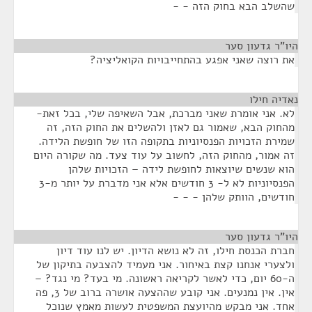
שהשלב הבא בחוק הזה - -
היו"ר גדעון סער
¶
את רוצה שאני אפגע בהתחייבויות הקואליציה?
נאדיה חילו
¶
לא. אני אומרת שאני מברכת, אבל השאיפה שלי, בכל זאת-
מהחוק הבא, שאמור גם לאזן ולהשלים את החוק הזה, זה
שמירת הזכויות הפנסיוניות בתקופה הזו של חופשת הלידה.
זה אמור, מהחוק הזה, לחשוב על עוד צעד. מה שקורה היום
הוא שנשים שיוצאות לחופשת לידה – הזכויות שלהן
הפנסיוניות לא ל- 3 חודשים אלא אני מדברת על יותר מ-3
חודשים, הוותק שלהן - - -
היו"ר גדעון סער
¶
חברת הכנסת חילו, זה לא נושא הדיון. יש לנו עוד דיון
ולצערי אנחנו קצת באיחור. אני מעמיד להצבעה בתיקון של
ה-60 יום, כדי לאשר לקריאה ראשונה. מי בעד? מי נגד? –
אין. אין נמנעים. אני קובע שההצעה אושרה ברוב של 3, פה
אחד. אני מבקש מהיועצת המשפטית לעשות מאמץ שנוכל