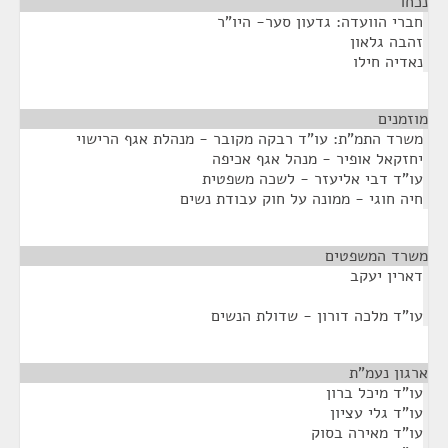
נכחו
¶
חברי הוועדה: גדעון סער- היו"ר
זהבה גלאון
נאדיה חילו
מוזמנים
¶
משרד התמ"ת: עו"ד רבקה מקובר - מנהלת אגף הרישוי
יחזקאל אופיר - מנהל אגף אכיפה
עו"ד דבי אליעזר - לשכה משפטית
חיה חוגי - ממונה על חוק עבודת נשים
משרד המשפטים
¶
דארין יעקב
עו"ד מלכה דורון - שדולת הנשים
ארגון נעמ"ת
¶
עו"ד מיכל ברון
עו"ד גלי עציון
עו"ד מאירה בסוק