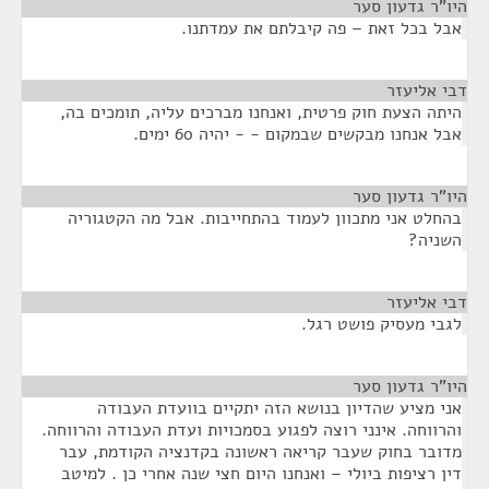
היו"ר גדעון סער
¶
אבל בכל זאת – פה קיבלתם את עמדתנו.
דבי אליעזר
¶
היתה הצעת חוק פרטית, ואנחנו מברכים עליה, תומכים בה,
אבל אנחנו מבקשים שבמקום - - יהיה 60 ימים.
היו"ר גדעון סער
¶
בהחלט אני מתכוון לעמוד בהתחייבות. אבל מה הקטגוריה
השניה?
דבי אליעזר
¶
לגבי מעסיק פושט רגל.
היו"ר גדעון סער
¶
אני מציע שהדיון בנושא הזה יתקיים בוועדת העבודה
והרווחה. אינני רוצה לפגוע בסמכויות ועדת העבודה והרווחה.
מדובר בחוק שעבר קריאה ראשונה בקדנציה הקודמת, עבר
דין רציפות ביולי – ואנחנו היום חצי שנה אחרי כן . למיטב