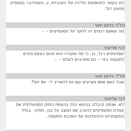
לא בקשר לחו0פשת הלידה של העובדת. 2. כשמדובר במעסיק
פושט רגל.
היו"ר גדעון סער
¶
מה שאתם רוצים זה להקל על המעסיקים - -
דבי אליעזר
¶
שפושטים רגל, כן. כי מה שקורה הוא שהם בעצם פונים
לתקופה הזו – הם מחויבים לשלם - -
היו"ר גדעון סער
¶
אבל האם אתם מציעים שם גם להאריך ל- 60 יום?
דבי אליעזר
¶
לא. אנחנו קיבלנו בנושא הזה בהצעת החוק הממשלתית את
עמדת המעסיקים להשיב את המצב על כנו, וחלק- בגלל
הסקפטיות וההשלכות של הארכת התקופה.