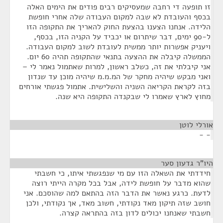
זו תופעה די רחבה שמעסיקים רבים פודים את הימים האלה
בכסף והעובדת לא שבה למקום העבודה שלה אחרי חופשת
הלידה. אנחנו הצענו בהצעת החוק להאריך את התקופה הזו
ל-90 ימים, דבר שיתרום או יכביד על הקניה הזו, בכסף,
ויעניק אפשרות יותר ממשית לעובדת לשוב למקום העבודה.
הממשלה קיבלה את ההצעה בתנאי שהתקופה תהיה 60 יום.
אני קיבלתי את זה, כשלב ראשון, למרות שאתמול נאמר לי –
ואני מבקש שיהיה מחקר של המ.מ.מ שיהיה מוכן עד שנדון
בזה לקראת הקריאה השניה והשלישית. אתמול פגשתי אורחים
מחוץ לארץ שאמרו לי שבקנדה התקופה היא שנה.
אורלי לוטן
¶
- -
היו"ר גדעון סער
¶
חידדתי את השאלה הזו עם מי שנפגשתי איתו, כי חשבתי
שהוא מדבר על חופשת לידה, אבל בכל מקרה הייתי רוצה
לדעת. כרגע נאשר את הדבר הזה בהתאם למה שהוסכם. אני
חושב שזה תיקון מאד נקודתי, חשוב מאד, אך נקודתי, ולכן
חשבתי שאנחנו יכולים לדון בזה בהתראה קצרה.