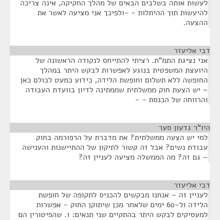
לעשות אותה בשלבים הבאים של מהלך החקיקה, אינה צריכה
להיעשות תוך ההיתלות - -ולפיכך אני מציעה לאשר את
ההצעה.
דבי אליעזר
¶
אני נציגת התמ"ת. רציתי להתייחס לנקודה הראשונה של
היועצת המשפטית בנוגע לאפשרות לבקש היתר במהלך
החופשה ללא תשלום וחופשת הלידה, כידוע כמעט לכולם כאן
– יש הצעת חוק ממשלתית שממתינה לדיון בוועדת העבודה
והרווחה של הכנסת - -
היו"ר גדעון סער
¶
למי יש הצעה ממשלתית? את מדברת על הרפורמה בחוק
עבודת נשים? אבל זה קשור לתיקון של ההתיישנות והענישה
– גם זה? מה הממשלה מציעה לעניין זה?
דבי אליעזר
¶
לעניין זה – אנחנו מבקשים להכניס לתקופה של חופשת
הלידה ול-60 ימים שלאחר מכן שיתוקן החוק - אפשרות
למעסיקים לבקש היתר בהתקיים שני תנאים: 1. שהפיטורין הם