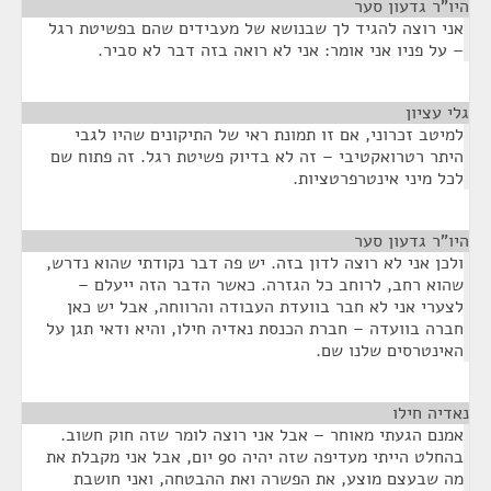
היו"ר גדעון סער
¶
אני רוצה להגיד לך שבנושא של מעבידים שהם בפשיטת רגל
– על פניו אני אומר: אני לא רואה בזה דבר לא סביר.
גלי עציון
¶
למיטב זכרוני, אם זו תמונת ראי של התיקונים שהיו לגבי
היתר רטרואקטיבי – זה לא בדיוק פשיטת רגל. זה פתוח שם
לכל מיני אינטרפרטציות.
היו"ר גדעון סער
¶
ולכן אני לא רוצה לדון בזה. יש פה דבר נקודתי שהוא נדרש,
שהוא רחב, לרוחב כל הגזרה. כאשר הדבר הזה ייעלם –
לצערי אני לא חבר בוועדת העבודה והרווחה, אבל יש כאן
חברה בוועדה – חברת הכנסת נאדיה חילו, והיא ודאי תגן על
האינטרסים שלנו שם.
נאדיה חילו
¶
אמנם הגעתי מאוחר – אבל אני רוצה לומר שזה חוק חשוב.
בהחלט הייתי מעדיפה שזה יהיה 90 יום, אבל אני מקבלת את
מה שבעצם מוצע, את הפשרה ואת ההבטחה, ואני חושבת