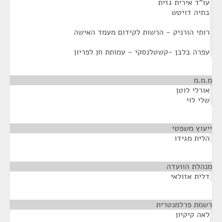
עו"ד אירית גזית
בתיה דויטש
רותי הורניק - הרשות לקידום מעמד האישה
עפרה בלבן -קשטלנסקי - עמותת חן לפריון
מ.מ.מ
¶
אורלי לוטן
שלי לוי
ייעוץ משפטי
¶
הלית מגידו
מנהלת הוועדה
¶
דלית אזולאי
רשמת פרלמנטרית
¶
לאה קיקיון