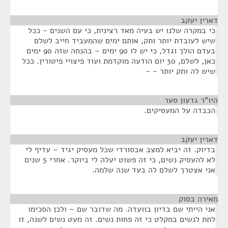
דארין יעקב
¶
כי במקרה שלנו יש בעיה מאד רצינית, כי עם השנים - ככל
שיש לעובדת יותר ותק, אותם ימים שהמעביד חייב לשלם
בעדם הולך וגדל, כי יש לו 90 ימים – בהנחה שזה 90 ימים
כאן, לשלם, 30 יום הודעה מוקדמת ועוד פיצויי פיטורין. ככל
שיש לה ותק יותר - -
היו"ר גדעון סער
¶
הכבדה על המעסיקים.
דארין יעקב
¶
בדיוק. זה יביא למצב אבסורדי שכל מעסיק יגיד – עדיף לי
לא להעסיק נשים, כי זה פשוט יעלה לי ביוקר. אחרי 5 שנים
אני אצטרך לשלם לה בעד שנה שלמה.
מאירה בסוק
¶
אני הייתי שם בדיון בוועדה. מה שדובר שם – ולכן הסכימו
לתת לנשים במקלט כי זה פחות נשים. זה מעט נשים לשנה, זו