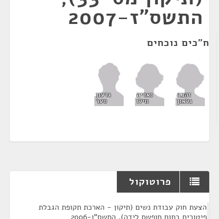
התשס"ז-2007
ח"כים נוכחים
זהבה
נאדיה
גדעון
גלאון
חילו
סער
פרוטוקול
¶
הצעת חוק עבודת נשים (תיקון - הארכת תקופת הגבלת
פיטורים בתום חופשת לידה), התשס"ו-2006