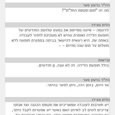
היו"ר גדעון סער
¶
מה זה "תום תקופת החל"ת"?
הלית מגידו
¶
לדוגמה – אישה מסיימת את כמעט שלושת החודשים של
חופשת הלידה ואומרת שהיא לא מעונינת לחזור לעבודה
באותה עת. היא רשאית להישאר בביתה במסגרת חופשה ללא
תשלום עד תום שנה מהיום - -
קריאות
¶
כולל חופשת הלידה. זה לא שנה. 9 חודשים.
היו"ר גדעון סער
¶
אז היום, בזמן הזה, ניתן לפטר בהיתר.
הלית מגידו
¶
יש חשיבות לעובדה שמאריכים את תקופת ההגנה ואז אנחנו
צריכים לשים לב לאיזון האם כאשר יש אפשרות לקבל היתר,