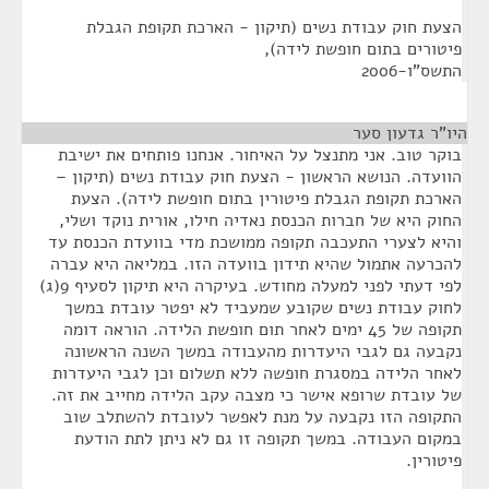
הצעת חוק עבודת נשים (תיקון - הארכת תקופת הגבלת
פיטורים בתום חופשת לידה),
התשס"ו-2006
היו"ר גדעון סער
¶
בוקר טוב. אני מתנצל על האיחור. אנחנו פותחים את ישיבת
הוועדה. הנושא הראשון - הצעת חוק עבודת נשים (תיקון –
הארכת תקופת הגבלת פיטורין בתום חופשת לידה). הצעת
החוק היא של חברות הכנסת נאדיה חילו, אורית נוקד ושלי,
והיא לצערי התעכבה תקופה ממושכת מדי בוועדת הכנסת עד
להכרעה אתמול שהיא תידון בוועדה הזו. במליאה היא עברה
לפי דעתי לפני למעלה מחודש. בעיקרה היא תיקון לסעיף 9(ג)
לחוק עבודת נשים שקובע שמעביד לא יפטר עובדת במשך
תקופה של 45 ימים לאחר תום חופשת הלידה. הוראה דומה
נקבעה גם לגבי היעדרות מהעבודה במשך השנה הראשונה
לאחר הלידה במסגרת חופשה ללא תשלום וכן לגבי היעדרות
של עובדת שרופא אישר כי מצבה עקב הלידה מחייב את זה.
התקופה הזו נקבעה על מנת לאפשר לעובדת להשתלב שוב
במקום העבודה. במשך תקופה זו גם לא ניתן לתת הודעת
פיטורין.