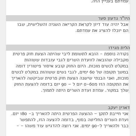
עמדתם בעניין הזה.
היו"ר גדעון סער
¶
אבל יהיה עוד דיון לקראת הקריאה השניה והשלישית, שבו
הם יוכלו להציג את עמדתם.
הלית מגידו
¶
נקודה נוספת - הובא לתשומת ליבי שהיתה הצעת חוק פרטית
מקבילה שהובאה לוועדת השרים לגבי עובדות ששוהות
במקלט לנשים מוכות. היום החוק קובע איסור פיטורין דומה
במשך תקופה של 60 ימים, לגבי נשים ששוהות במקלט לנשים
מוכות, ואני הבנתי שישנה הצעת חוק פרטית שביקשה להאריך
את התקופה הזו מ0-60 יום ל – 90 יום בדומה להצעת החוק
שלך במקור. עמדת ועדת השרים היתה לתמוך.
דארין יעקב
¶
אני חייבת לתקן – ההצעה הפרטית היתה להאריך ב- 180 יום.
ועדת השרים החליטה בסוף, בדומה להצעה הזו, להתפשר
כבר ולהאריך ל-90 ימים. אני רוצה להדגיש עוד משהו - -