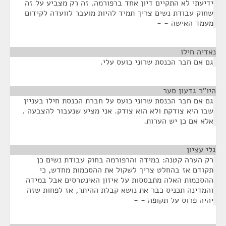
ידיעתי לא התקיים דיון אחד ברפורמה. זה רק מצביע על זה
שחוק עבודת נשים צריך תמיד להיות מועבר לוועדה לקידום
מעמד האישה - -
נאדיה חילו
¶
גם אם חבר הכנסת שרוני כועס עלי.
היו"ר גדעון סער
¶
גם אם חבר הכנסת שרוני כועס על חברת הכנסת חילו בעניין
שבו היא צודקת ולא הוא צודק. אני מציע שנעבור להצבעה .
אלא אם כן יש הערות.
גלי עציון
¶
רק הערה קטנה: במידה והרפורמה בחוק עבודת נשים כן
תקודם אז בהחלט צריך לשקול את ההסכמות מחדש, כי
ההסכמות האלה מתבססות על איזון האינטרסים אבל במידה
והמדינה תכניס כבר את נושא קבלת ההיתר, אז לפחות שזה
יהיה פרוס על תקופה - -