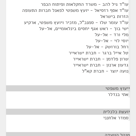
עו"ד גיל להב - משרד החקלאות ופיתוח הכפר
עו"ד אסף רזסיאל - יועץ משפטי לפאנל חברות התעופה
הזרות בישראל
עו"ד עומר שלו - סמנכ"ל, מזכיר ויועץ משפטי, ארקיע
ישי בוך - ראש אגף יחסים בינלאומיים, אל-על
מלי ורד - אל-על
יוסי לוי - אל-על
רחל בורושק - אל-על
טל אייל ברגר - חברת ישראייר
שרון פלדמן - חברת ישראייר
גדעון ארנון - חברת ישראייר
נועה יוצר - חברת קא"ל
ייעוץ משפטי
¶
אתי בנדלר
יועצת כלכלית
¶
סמדר אלחנני
מנהל הוועדה
¶