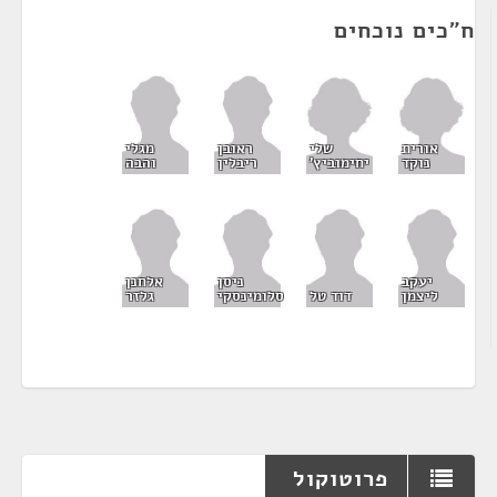
ח"כים נוכחים
אורית
שלי
ראובן
מגלי
נוקד
יחימוביץ'
ריבלין
והבה
יעקב
ניסן
אלחנן
ליצמן
דוד טל
סלומינסקי
גלזר
פרוטוקול