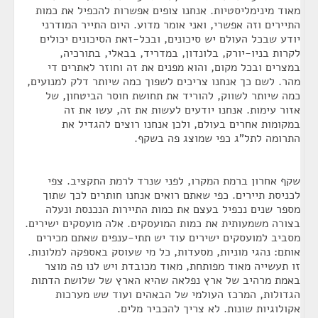
מאוד מינימליסטיות. אנחנו צופים אפשרות להכפיל את כמות
התיירים וזה אפשרי, ואני אומר מדוע. היום התייר המודרני
יודע שבכל העולם יש סיכונים, ובכל-זאת הסיכונים יכולים
לקרות בניו-יורק, בלונדון, במדריד, בבאלי, בתורכיה,
במצרים ובכל מקום, והוא מפנים את זה וחוזר לאתרים די
מהר. לשם כך אנחנו צריכים לשפוך כמה שיותר דלק למנועים,
כמה שיותר לשווק, להוריד את תחושת חוסר הביטחון, של
אזור עימות. אנחנו יודעים לעשות את זה, עשו את זה
במקומות אחרים בעולם, ולכן אנחנו רוצים להגדיל את
התרומה לתל"ג כפי שמוצג פה בשקף.
שקף אחרון ברמת המקרו, לפני שנרד לרמת התקציב. צפי
לכניסת תיירים. כפי שאתם רואים אנחנו חותרים לכך שתוך
מספר שנים נכפיל בעצם את כמות התיירות הנכנסת ונעלה
בצורה משמעותית את כמות המועסקים. אלה מועסקים ישירים.
מסביב למועסקים ישירים עוד יש תתי-ענפים שאתם מכירים
אותם: נהגי מוניות, מסעדות, כל מי שעוסק באספקה למלונות.
זו תעשייה מאוד מפותחת, מאוד מכובדת ויש לנו פה מוצר
באמת מרהיב של ארץ נפלאה שהיא הארץ של שלושת הדתות
הגדולות, המרכז העולמי של הבאהים ועוד שש מערכות
אקולוגיות שונות. לא צריך להכביר מלים.