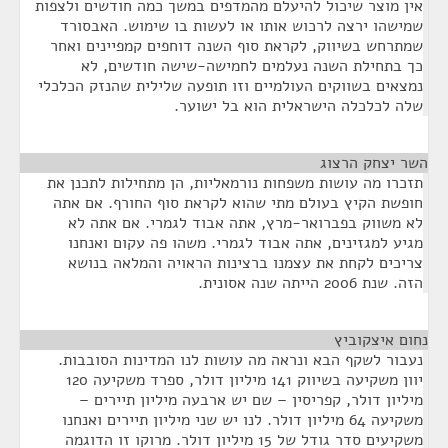
אין מוצר שיכול להיעלם מהמדפים במשך כמה חודשים ולצפות
שמישהו ירצה לרכוש אותו או לעשות בו שימוש. האבסורד
שמתרחש בשיווק, לקראת סוף השנה דוחפים קמפיינים ואחר
כך בתחילת השנה נעלמים לחמישה-שישה חודשים, לא
נמצאים בשווקים העולמיים וזו תופעה שלילית שהנזק הכלכלי
שלה לכלכלה הישראלית הוא בל ישוער.
השר יצחק הרצוג
¶
תזכרו מה עושות משפחות נורמאליות, הן מתחילות לתכנן את
חופשת הקיץ בעולם מתי שהוא לקראת סוף החורף. אם אתה
לא משווק בפברואר-מרץ, אתה אבוד לגמרי. אם אתה לא
מגיע למגזינים, אתה אבוד לגמרי. משהו פה עקום ואנחנו
צריכים לקחת את עצמנו ברצינות הראויה והמלאה בנושא
הזה. שנת 2006 הייתה שנה אסונית.
נחום איצקוביץ
¶
נעבור לשקף הבא ונראה מה עושות לנו המדינות הסובבות.
יוון משקיעה בשיווק 141 מיליון דולר, ספרד משקיעה 120
מיליון דולר, קפריסין – שם יש ארבעה מיליון תיירים –
משקיעה 64 מיליון דולר. לנו יש שני מיליון תיירים ואנחנו
משקיעים סדר גודל של 15 מיליון דולר. מרוקו זו הדוגמה