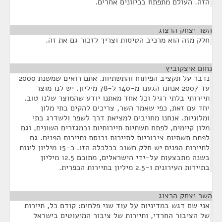
הזה. העולם מתפתח בכיוונים אחרים.
השר יצחק הרצוג
¶
חלק מזה הוא מרכיב הטיסות וצריך לזכור גם את זה.
נחום איצקוביץ
¶
נדבר על תקציב הפיתוח והתשתיות. אתם רואים שמשנת 2000
עד 2007 אנחנו הגענו מ-140 ל-78 מיליון. יש לנו מוצר
תיירותי בלתי רגיל וכל אחד מאתנו יודע שהמוצר שלנו טוב.
יחד עם זאת, כפי שאמר השר, צריכים להקים בתי מלון
ומלוניות. אנחנו מחויבים למציאת דרך לשפר ולשדרג בתי
מלון קיימים, לפתח תשתיות תיירותיות ובמגזרים השונים, וגם
לפתח תשתיות ציבוריות לתיירות נכנסת ותיירות הפנים. גם
לתיירות הפנים יש חלק חשוב בכלכלה הזו. כ-15 מיליון לינות
בשנה מתבצעות על-ידי הישראלים, מתוכם 12.5 מיליון
בתיירות העירונית ו-2.5 מיליון בתיירות הכפרית.
השר יצחק הרצוג
¶
אני שם דגש במדיניות על עוד שני פלחים: קודם כל, תיירות
של הציבור החרדי, ותיירות של ציבור המיעוטים בישראל