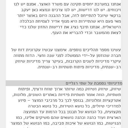
אנחנו במערכת יחסים תקינה עם משרד האוצר. אמנם יש לנו
ויכוחים. יש לנו דרישות, יש לנו צרכים ונמצא כאן יעקב
ברקאי שיוכל להתייחס לזה, אבל ההבנה היום באוצר יותר
מאי פעם היא שהתיירות היא מנוף אדיר לצמיחת הכלכלה
הישראלית. אנחנו תיכף נציג את דרישות החזון שלנו כדי
לצאת מהמשבר וכדי להבריא את הענף.
עשינו מספר תהליכים נוספים. אימצנו עכשיו עקרונית דוח של
חברה שהוזמן על-ידי הממשלה לפני שנה וחצי. הדוח מתווה
עיקרי מדיניות לשנים הקרובות, בעיקר צריך מדיניות שיווק
רב-שנתית, מדיניות פיתוח תשתיות רב-שנתית.
מדיניותי נסמכת על שתי רגליים
¶
שיווק, שיווק ושיווק כמה שיותר ארוך טווח ורציף, ופיתוח
תשתיות, הווה אומר תשתיות פיזיות באתרים השונים, מלונות,
אטרקציות ומלוניות. בנוסף לכך כל מרכיבי המוצר – סיוע
למדריכי טיולים, כל נושא השירות, כל נושא הכשרה
מקצועית, כל הנושא של תכנון בכל הרמות עד המועצה
הארצית ועוד כהנה וכהנה נושאים שהם משיקים אלינו, כמו
הנגישות, כמו הנושא של איכות סביבה, כמו הנושא של המוצר