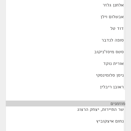
אלחנן גלזר
אבשלום וילן
דוד טל
סופה לנדבר
סטס מיסז'ניקוב
אורית נוקד
ניסן סלומינסקי
ראובן ריבלין
מוזמנים
¶
שר התיירות, יצחק הרצוג
נחום איצקוביץ