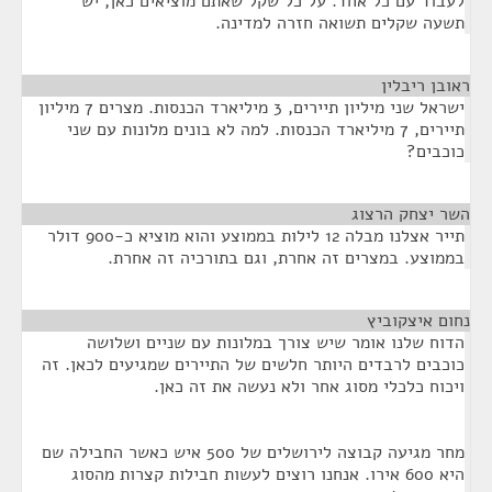
לעבוד עם כל אחד. על כל שקל שאתם מוציאים כאן, יש
תשעה שקלים תשואה חזרה למדינה.
ראובן ריבלין
¶
ישראל שני מיליון תיירים, 3 מיליארד הכנסות. מצרים 7 מיליון
תיירים, 7 מיליארד הכנסות. למה לא בונים מלונות עם שני
כוכבים?
השר יצחק הרצוג
¶
תייר אצלנו מבלה 12 לילות בממוצע והוא מוציא כ-900 דולר
בממוצע. במצרים זה אחרת, וגם בתורכיה זה אחרת.
נחום איצקוביץ
¶
הדוח שלנו אומר שיש צורך במלונות עם שניים ושלושה
כוכבים לרבדים היותר חלשים של התיירים שמגיעים לכאן. זה
ויכוח כלכלי מסוג אחר ולא נעשה את זה כאן.
מחר מגיעה קבוצה לירושלים של 500 איש כאשר החבילה שם
היא 600 אירו. אנחנו רוצים לעשות חבילות קצרות מהסוג