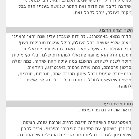
50 מיליון דולר לחמש שנים, תקציב רציף, רב-שנתי. מי
שירצה לקבל את הדוח ואת החקר שנעשה בעניין הזה בכל
מקום בעולם, יוכל לקבל זאת.
השר יצחק הרצוג
¶
הדוח נמצא באינטרנט. זה דוח שעבדו עליו שנה וחצי וראיינו
מאות אלפי אנשים בכל העולם, כולל אנשים מובילים בענף
בכל העולם. מה שעלה מאוד מאוד זו הפרופורציונאליות.
הסכום הזה הוא פרופורציונאלי למתחרות שלנו. בלי 50 מיליון
דולר לשנה לשיווק, תחשבו כמה עולה דקת שידור, כמה עולה
סרטון פרסומת, כמה עולה פרסום באינטרנט, מיודעות
בניו-יורק טיימס ובכל עיתון מכובד אחר, חוברות, סוכנים,
אנשים שיוצאים לחו"ל, כנסים וכולי. בלי זה אי-אפשר
לתפקד.
נחום איצקוביץ
¶
נראה את זה גם פר קפיטה.
האסטרטגיה השיווקית חייבת להיות ארוכת טווח, רציפה
וכמובן בשיתוף עם הסקטור הציבורי והפרטי. צריך להבין
שלא ניתן לעבוד בכלים הנורמטיביים הרגילים של המדינה.