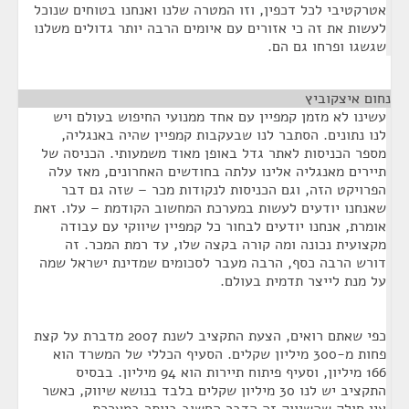
אטרקטיבי לכל דכפין, וזו המטרה שלנו ואנחנו בטוחים שנוכל
לעשות את זה כי אזורים עם איומים הרבה יותר גדולים משלנו
שגשגו ופרחו גם הם.
נחום איצקוביץ
¶
עשינו לא מזמן קמפיין עם אחד ממנועי החיפוש בעולם ויש
לנו נתונים. הסתבר לנו שבעקבות קמפיין שהיה באנגליה,
מספר הכניסות לאתר גדל באופן מאוד משמעותי. הכניסה של
תיירים מאנגליה אלינו עלתה בחודשים האחרונים, מאז עלה
הפרויקט הזה, וגם הכניסות לנקודות מכר – שזה גם דבר
שאנחנו יודעים לעשות במערכת המחשוב הקודמת – עלו. זאת
אומרת, אנחנו יודעים לבחור כל קמפיין שיווקי עם עבודה
מקצועית נכונה ומה קורה בקצה שלו, עד רמת המכר. זה
דורש הרבה כסף, הרבה מעבר לסכומים שמדינת ישראל שמה
על מנת לייצר תדמית בעולם.
כפי שאתם רואים, הצעת התקציב לשנת 2007 מדברת על קצת
פחות מ-300 מיליון שקלים. הסעיף הכללי של המשרד הוא
166 מיליון, וסעיף פיתוח תיירות הוא 94 מיליון. בבסיס
התקציב יש לנו 30 מיליון שקלים בלבד בנושא שיווק, כאשר