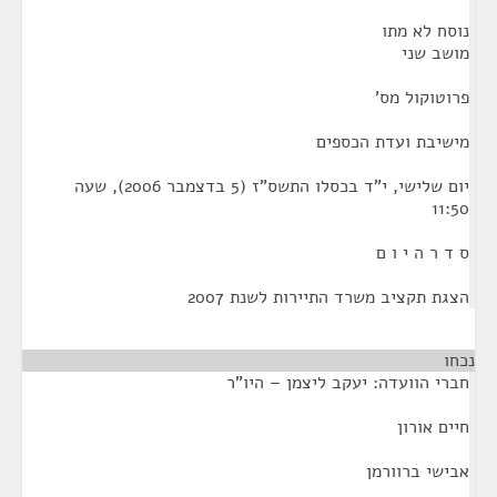
נוסח לא מתו
מושב שני
פרוטוקול מס'
מישיבת ועדת הכספים
יום שלישי, י"ד בכסלו התשס"ז (5 בדצמבר 2006), שעה
11:50
ס ד ר ה י ו ם
הצגת תקציב משרד התיירות לשנת 2007
נכחו
חברי הוועדה: יעקב ליצמן – היו"ר
חיים אורון
אבישי ברוורמן