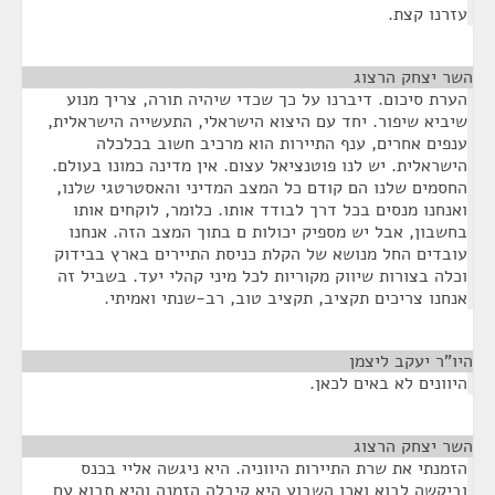
עזרנו קצת.
השר יצחק הרצוג
¶
הערת סיכום. דיברנו על כך שכדי שיהיה תורה, צריך מנוע
שיביא שיפור. יחד עם היצוא הישראלי, התעשייה הישראלית,
ענפים אחרים, ענף התיירות הוא מרכיב חשוב בכלכלה
הישראלית. יש לנו פוטנציאל עצום. אין מדינה כמונו בעולם.
החסמים שלנו הם קודם כל המצב המדיני והאסטרטגי שלנו,
ואנחנו מנסים בכל דרך לבודד אותו. כלומר, לוקחים אותו
בחשבון, אבל יש מספיק יכולות ם בתוך המצב הזה. אנחנו
עובדים החל מנושא של הקלת כניסת התיירים בארץ בבידוק
וכלה בצורות שיווק מקוריות לכל מיני קהלי יעד. בשביל זה
אנחנו צריכים תקציב, תקציב טוב, רב-שנתי ואמיתי.
היו"ר יעקב ליצמן
¶
היוונים לא באים לכאן.
השר יצחק הרצוג
¶
הזמנתי את שרת התיירות היווניה. היא ניגשה אליי בכנס
וביקשה לבוא ואכן השבוע היא קיבלה הזמנה והיא תבוא עם