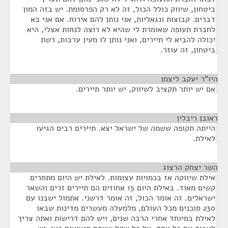
ביטחון, שיווק כולל הכול, זה לא רק הפרסומת. יש בזה המון
דברים. קבוצות ונגאליות, אני נותן להם אירוח. אם אני בא
לחברת תעופה שאומרת לי שהיא לא רוצה לנחות אצלי, היא
יכולה להביא לי תיירים, ואני נותן לו מעין ערבות, רשת
ביטחון, זה עוזר.
היו"ר יעקב ליצמן
¶
אם יש יותר תקציב לשיווק, יש יותר תיירים.
ראובן ריבלין
¶
הייתה תקופה ששמה של ישראל יצא. תיירים רבים הגיעו
לאילת.
השר יצחק הרצוג
¶
אילת שיווקה אז בכמויות עצומות. לאילת יש היום מתחרים
קשים מאוד. באילת היום 15 אחוזים הם תיירים זרים והשאר
ישראלים. זה אומר הכול, זה אומר דרשני. אתמול ישבנו עם
230 סוכנים מכל העולם, מלמעלה מעשרים מדינות שבאו
לאילת במיוחד אחרי הרבה שנים, ויש להם דרישות ואתה צריך