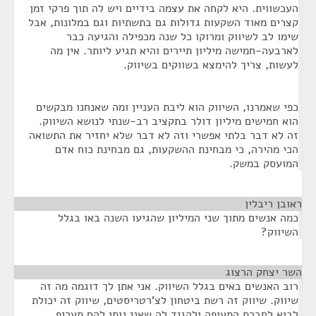
העכשווית. היא לקחה את עצמה בידיים ויש לה תוך פרקי זמן
קצרים מאוד השקעות גדולות גם בתשתיות וגם במלונות, אבל
שימו לב לשיווק ומרוקו כל שנה מכפילה והגיעה כבר
לארבעה-חמישה מיליון תיירים והיא תגיע ליותר. אין מה
לעשות, צריך להימצא בשווקים בשיווק.
כפי שאמרנו, השיווק הוא ליבת העניין ומה שאנחנו מבקשים
הוא חמישים מיליון דולר בתקציב רב-שנתי לנושא השיווק.
זה לא דבר בלתי אפשרי וזה לא דבר שלא יחזיר את התשואה
הכי מהירה, כי מבחינת ההשקעות, גם מבחינת כוח אדם
המועסק במשק.
ראובן ריבלין
¶
כמה אנשים מתוך שני המיליון שהגיעו השנה באו בגלל
השיווק?
השר יצחק הרצוג
¶
רוב האנשים באים בגלל השיווק. אני אתן לך דוגמה מה זה
שיווק. שיווק זה רשת ביטחון לצ'רטריסטים, שיווק זה יכולת
לבוא לחברת התעופה ולהגיד לה שאני נותן להם תעריף