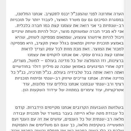
הערה אחרונה לפני שהמנכ"ל יכנס לתקציב. אנחנו החלטנו,
במסגרת הסיכום גם עם משרד האוצר, לעבוד יותר על תוכניות
רב-שנתיות כי אני רואה את עצמנו קצת כמו חברה כלכלית.
אני לא מכיר חברה שמשווקת מוצר, יכול להיות משחת שיניים
ויכול להיות איזשהו צעצוע, שפתאום מפסיקה לשווק, שהיא
באמצע תוכנית שיווק ופתאום בגלל שאין תקציב, היא מפסיקה
למכור את המוצר. זאת מכת מוות לכל עסק וצריך לראות
אותנו קצת כגורם עסקי. אם אנחנו לוקחים את עצמנו
ברצינות, וזו ההמלצה של כל מדינה בעולם – למשל, מצרים,
דקה אחרי הפיגועים באסואן שפכה 22 מיליון דולר בחודשיים
ואתה רואה אותה בכל טלביזיה בעולם. כנ"ל תורכיה, כנ"ל כל
מדינה אחרת. אנחנו צריכים שיווק רב-שנתי ופיתוח תוכניות
רציף ורב-שנתי שבתוכו אנחנו כוללים עוד מלונות, עוד
אטרקציות, עוד צימרים במתווה של עידוד השקעות הון.
בשלושת השבועות הקרובים אנחנו מקיימים הידברות. קודם
כל עבודת מטה שלא הייתה בעבר במשרד של תוכנית עבודה
מלאה רב-שנתית של כל הענפים, עושים את זה עם הענף ועם
התעשייה בשקיפות מלאה, כך שגם הם משלימים את התפוקות
שלהם כי בלי השוק הפרטי כאן אין תוחלת והשוק הפרטי צריך