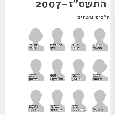
התשס"ז-2007
ח"כים נוכחים
אורית
יצחק
חיים
אבשלום
נוקד
הרצוג
אורון
וילן
סופה
ראובן
סטס
יעקב
לנדבר
ריבלין
מיסז'ניקוב
ליצמן
ניסן
אבישי
אלחנן
דוד טל
סלומינסקי
ברוורמן
גלזר