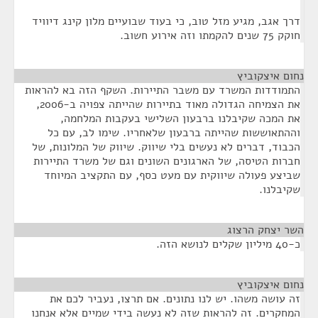
דרך אגב, מגיע מזל טוב, כי בעוד שבועיים מלון קינג דיוויד
חוקק 75 שנים להקמתו וזה אירוע חשוב.
נחום איצקוביץ
¶
התמודדות המשרד עם משבר התיירות. השקף הזה בא להראות
את הצמיחה הגדולה מאוד בתיירות שהייתה צפויה ב-2006,
את המכה שקיבלנו ברבעון השלישי בעקבות המלחמה,
וההתאוששות שהייתה ברבעון שלאחריו. שימו לב, עם כל
הכבוד, דברים לא נעשים בלי שיווק. שיווק של המלונות, של
חברות הטיסה, של הארגונים השונים וגם של משרד התיירות
שביצע פעולה שיווקית עם מעט כסף, עם התקציב המיוחד
שקיבלנו.
השר יצחק הרצוג
¶
כ-40 מיליון שקלים לנושא הזה.
נחום איצקוביץ
¶
זה עושה משהו. יש לנו נתונים. אם תרצו, נעביר לכם את
המחקרים. זה להראות שזה לא נעשה בידי שמיים אלא אנחנו