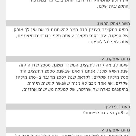
אין חולק שהשיווק זה הדבר החשוב ביותר במערכת
התקציבית שלנו.
השר יצחק הרצוג
¶
בסיס התקציב בעניין הזה חייב להשתנות כי אם אין לך אופק
של תפקוד, עם בסיס תקציב שאתה תלוי בגורמים חיצוניים,
אתה לא יכול לתפקד.
נחום איצקוביץ
¶
שימו לב מה קרה לתקציב המשרד משנת 2000 שזו הייתה
שנת השיא שלנו. אנחנו רואים שבשנת 2000 התקציב היה
700 מיליון שקלים, לקראת שנת 2007 מדובר ב-290 מיליון
שקלים. אף אחד מכם לא מניח שאפשר לעשות תיירות
בהיקפים כאלה של שחיקה, של למעלה משישים אחוזים.
ראובן ריבלין
¶
ה-708 היה גם לפיתוח?
נחום איצקוביץ
¶