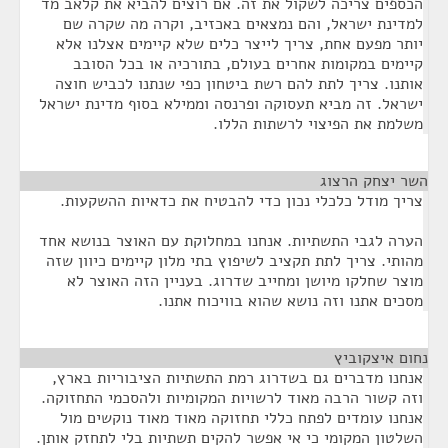
הכספים צריכה לשקול את זה. אם רוצים להביא את קלאב מד
למדינת ישראל, והם נמצאים באכזיב, וקרה מה שקרה שם
יותר מפעם אחת, צריך לייצר כלים שלא קיימים אצלנו אלא
קיימים במקומות אחרים בעולם, בתורכיה או בכל הסובב
אותנו. צריך לתת להם רשת ביטחון כפי שנתנו לכביש חוצה
ישראל. זה מביא תעסוקה ופרנסה וממילא בסוף מדינת ישראל
משלמת את הפיצוי לרשתות הללו.
השר יצחק הרצוג
¶
צריך מודל כלכלי נכון כדי להבטיח את כדאיות ההשקעות.
הערה לגבי התשתיות. אנחנו במחלוקת עם האוצר בנושא אחד
מהותי. צריך לתת תקציב לשיפוץ בתי מלון קיימים כיוון שזה
מוצר שחלקו מיושן ומחייב שדרוג. בעניין הזה האוצר לא
מסכים אתנו וזה נושא שהוא בוויכוח אתנו.
נחום איצקוביץ
¶
אנחנו מדברים גם בשדרוג רמת התשתיות הציבוריות בארץ,
וזה קשור הרבה מאוד לרשויות המקומיות ולהסכמי התחזוקה.
אנחנו עומדים לפתח כללי תחזוקה מאוד מאוד נוקשים מול
השלטון המקומי כי אי אפשר להקים תשתיות בלי לתחזק אותן.