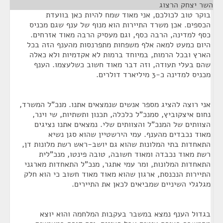
השר יצחק הרצוג
¶
בוקר טוב לכולכם, אני מאוד שמח להיות כאן בוועדת
הכספים. אכן משרד התיירות הוא מנוף של ענף שגם מכניס
כסף למדינה, הרבה כסף, וגם מעסיק הרבה מאוד אזרחים.
היום כמעט למאה אלף משפחות מתפרנסות מהענף הזה בכל
הארץ ובכל הרמות, במיוחד ברמות לא אקדמיות ולא כאלה
שהם בעלי תעודה, וזה דבר מאוד חשוב כשלעצמו. הענף
מכניס למדינה כ-3 מיליארד דולרים.
אני רוצה להציג מספר אנשים שנמצאים אתנו. מנכ"ל המשרד,
נחום איצקוביץ, סמנכ"ל כלכלה, תכנון ותשתיות, שי וינר,
הצוותים של המנכ"ל והצוותים שלי. נמצאים אתנו נציגים
מאוד נכבדים מהענף. עמי הירשטיין שהוא סגן נשיא
התאחדות בתי המלונות שהוא גם יושב-ראש רשת מלונות דן,
רשת מאוד נכבדה ומאוד חשובה, טובה פינטו, מנכ"לית
התאחדות המלונות, ומר עמי אתגר, מנכ"ל התאחדות מארגני
התיירות הנכנסת, ארגון שהוא מאוד מאוד חשוב כי הוא חלק
מגלגלי השיניים שמביאים לכאן את התיירים.
בגדול הענף נמצא במשבר בעקבות המלחמה והוא יוצא