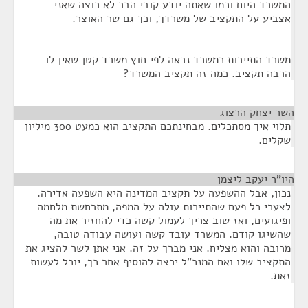
המשרד היום וכמו שאתה יודע קובי הבר לא רוצה שאני
אצביע על התקציב של משרדך, וכך גם שר האוצר.
משרד התיירות כמשרד נראה לפי חוץ משרד קטן שאין לו
הרבה תקציב. כמה זה תקציב המשרד?
השר יצחק הרצוג
¶
תלוי איך מסתכלים. מבחינתכם התקציב הוא כמעט 300 מיליון
שקלים.
היו"ר יעקב ליצמן
¶
נכון, אבל ההשפעה על תקציב המדינה היא השפעה אדירה.
לצערי כל פעם שהתיירות עולה על המפה, מתרחשת מלחמה
ופיגועים, ואז שוב צריך לעמול קשה כדי להחזיר את מה
שהשיגו קודם. המשרד עובד קשה ועושה עבודה טובה,
מרובה והוא מצליח. אני מברך על זה. אני אתן לשר להציג את
התקציב שלו ואם המנכ"ל ירצה להוסיף אחר כך, יוכל לעשות
זאת.