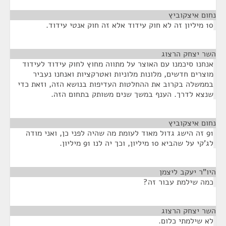
נחום איצקוביץ
¶
10 מיליון זה לא חוק עידוד אלא זה חוק אנטי עידוד.
השר יצחק הרצוג
¶
אנחנו סיכמנו עם האוצר על מתווה מחוץ לחוק עידוד לעידוד
מוצרים חדשים, מלונות מלוניות ואטרקציות ואנחנו נעביר
בממשלה בקרוב את ההחלטות העדיפות בנושא הזה, וזאת כדי
שנצא לדרך. הענף במשך שנים משותק בתחום הזה.
נחום איצקוביץ
¶
91 זה הישג גדול מאוד לעומת מה שהיה לפני כן, ואני מודה
לג'קי על שהביא 10 מיליון, וכך יה לנו 91 מיליון.
היו"ר יעקב ליצמן
¶
כמה שילמת עבור זה?
השר יצחק הרצוג
¶
לא שילמתי כלום.