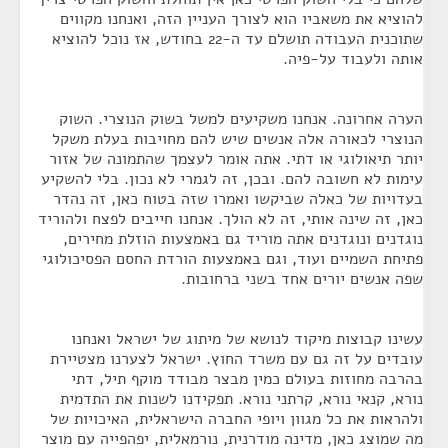
להוציא את משאביו הוא לצורך העניין הזה, ואנחנו מקווים
שתוכנית העבודה תושלם עד ה-22 בחודש, אז נוכל להוציא
אותה ולעבוד על-פיה.
הערה אחרונה. אנחנו משקיעים למשל בשוק הנוצרי. השוק
הנוצרי לכאורה אלה אנשים שיש להם מחויבות בעלת משקל
יותר תיאולוגי או דתי. אתה אומר לעצמך שהתמונה של אזור
עימות לא חשובה להם. ובכן, זה לגמרי לא נכון. בלי להשקיע
בעדויות של כאלה שביקשו ואמרו שזה בטוח כאן, זה נהדר
כאן, זה שינה אותי, זה לא הולך. אנחנו חייבים לפצח ולהוריד
נוגדנים ונוגדנים אתה מוריד גם באמצעות הוזלת מחירים,
פתיחת השמיים ועוד, וגם באמצעות הורדת החסם הפסיכולוגי
שפה אנשים יורים אחד בשני ברחובות.
עשינו קבוצות מיקוד לנושא של מיתוג של ישראל ואנחנו
עובדים על זה גם עם משרד החוץ. ישראל לצערנו מצטיירת
בהרבה מחוזות בעולם כמין מבצר מבודד מוקף תיל, דתי
נורא, קנאי נורא, קרתני נורא. תפקידנו לשנות את התדמית
ולהראות את כל מגוון ויופי החברה הישראלית, האיכויות של
מה שמוצג כאן, מדינה מודרנית, נורמאלית, יפהפייה עם מוצר