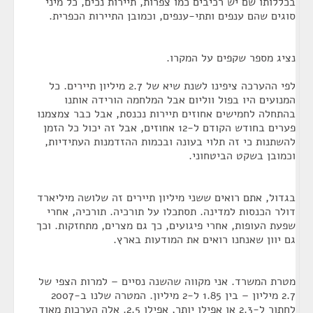
בכללותו שם יש רכיבים כמו צפרות, תיירות נכים, כל מיני
סוגים שהם ענפים ותתי-ענפים, וכמובן התיירות הכפרית.
נציג מספר שקפים על המקרו.
לפי ההערכה ציפינו לשנת שיא של 2.7 מיליון תיירים. כל
המנועים היו בפול ווליום אבל המלחמה הורידה אותנו
בהתחלה לחמישים אחוזים תיירות נכנסת, אבל כבר צמצמנו
פערים בחודש הקודם ל-12 אחוזים, אבל זה יכול כל הזמן
להשתנות כי זה תלוי בעונה ובכמות ההזדמנות העתידיות,
וכמובן בשקט הביטחוני.
בגדול, אתם רואים ששני מיליון תיירים זה שלושה מיליארד
דולר הכנסות למדינה. תסתכלו על תורכיה. תורכיה, אחרי
שפעת העופות, אחרי פיגועים, כך גם מצרים, מתחזקות. וכך
גם יוון שאנחנו רואים את המודעות בארץ.
מטרת המשרד. אני מקווה שהשנה נסיים – למרות הצפי של
2.7 מיליון – בין 1.85 ל-2 מיליון. המטרה שלנו ב-2007
לחתור ל-2.3 או אפילו יותר, אפילו 2.5. אלה הערכות מאוד