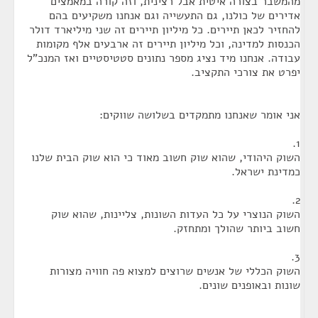
מהמשבר בצורה איטית אבל רצינית, וזה קורה במאמצים
אדירים של כולנו, גם התעשייה וגם אנחנו משקיעים בהם
להחזיר לכאן תיירים. כל מיליון תיירים זה שני מיליארד דולר
הכנסות למדינה, וכל מיליון תיירים זה ארבעים אלף מקומות
עבודה. אנחנו מיד נציג מספר נתונים סטטיסטיים ואז המנכ"ל
יפרט את צורכי התקציב.
אני אומר שאנחנו מתמקדים בשלושה שווקים:
1.
השוק היהודי, שהוא שוק חשוב מאוד כי הוא שוק הבית שלנו
כמדינת ישראל.
2.
השוק הנוצרי על כל העדות השונות, צליינות, שהוא שוק
חשוב ביותר שהולך ומתחזק.
3.
השוק הכללי של אנשים שרוצים למצוא פה חוויה מצורות
שונות ובאופנים שונים.