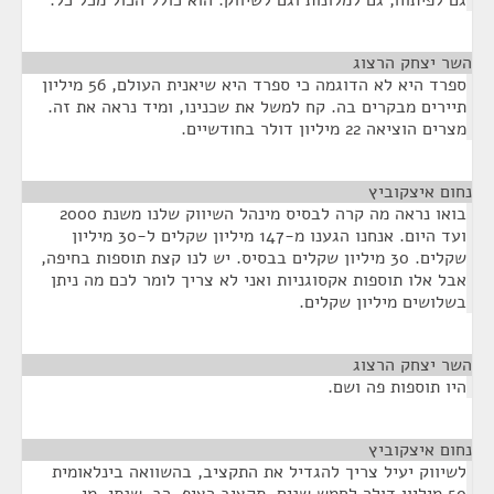
גם לפיתוח, גם למלונות וגם לשיווק. הוא כולל הכול מכל כל.
השר יצחק הרצוג
¶
ספרד היא לא הדוגמה כי ספרד היא שיאנית העולם, 56 מיליון
תיירים מבקרים בה. קח למשל את שכנינו, ומיד נראה את זה.
מצרים הוציאה 22 מיליון דולר בחודשיים.
נחום איצקוביץ
¶
בואו נראה מה קרה לבסיס מינהל השיווק שלנו משנת 2000
ועד היום. אנחנו הגענו מ-147 מיליון שקלים ל-30 מיליון
שקלים. 30 מיליון שקלים בבסיס. יש לנו קצת תוספות בחיפה,
אבל אלו תוספות אקסוגניות ואני לא צריך לומר לכם מה ניתן
בשלושים מיליון שקלים.
השר יצחק הרצוג
¶
היו תוספות פה ושם.
נחום איצקוביץ
¶
לשיווק יעיל צריך להגדיל את התקציב, בהשוואה בינלאומית