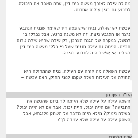
מה זה עילה לצורך מעשה בית דין, אתה מאבד את היכולת
לתבוע גם בגין עילות אחרות.
עכשיו יש שאלה, נניח שיש פסק דין שאומר שנניח הנתבע
ניצח או התובע ניצח, זה לא משנה כרגע, אבל נכללו בו
למשל, במקרה של הגנת הצרכן, רק עילה שהיא עילה טרום
חוזית. הייתה גם עילה חוזית שעל פי כללי מעשה בית דין
רגילים אי אפשר היה לתבוע בגינה.
עכשיו השאלה מה קורה עם העילה, נניח שהתחולה היא
תחולה על העילות האלה שקמו לפני החוק, האם עכשיו –
היו"ר רשף חן
¶
השתק עילה על עילה שלא הייתה לך ביום שהגשת את
התביעה? אם היית יכול, היית יכול. אבל אם לא היית יכול?
באיזה נימוק? מילא היית מדבר על השתק פלוגתא, אבל
השתק עילה על עילה שלא עמדה לך?
אלון קלמנט
¶