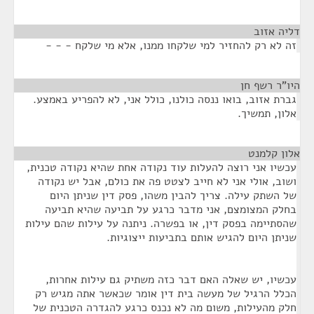
דליה אזוב
¶
זה לא רק להחזיר למי שלקחו ממנו, אלא מי שלקח - - -
היו"ר רשף חן
¶
גברת אזוב, בואו ננסה כולנו, כולל אני, לא להפריע באמצע.
אלון, תמשיך.
אלון קלמנט
¶
עכשיו אני רוצה להעלות עוד נקודה אחת שהיא נקודה טכנית,
ושוב, אולי אני לא חייב לצטט פה את כולם, אבל יש נקודה
של השתק עילה. צריך להבין משהו, פסק דין שניתן היום
בחלק המצומצם, אני מדבר כרגע על תביעה שהיא תביעה
שהסתיימה בפסק דין, או בפשרה. ניתנה על עילות שהם עילות
שניתן היום להגיש אותם בתביעות ייצוגיות.
עכשיו, יש שאלה האם דבר כזה משתיק גם עילות אחרות,
הכלל הרגיל של מעשה בית דין אומר שכאשר אתה מגיש רק
חלק מהעילות, משום מה לא נכנס כרגע להגדרה הטכנית של