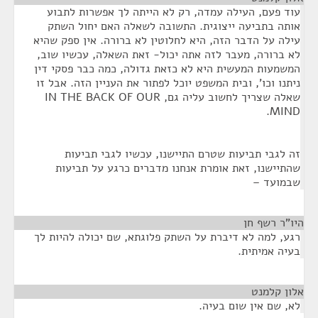
עוד פעם, העילה עמדה, רק לא הייתה לך אפשרות לתבוע
אותה בתביעה ייצוגית. התשובה לשאלה האם יחול השתק
עילה על הדבר הזה, היא לחלוטין לא ברורה. אין ספק שהיא
לא ברורה, מעבר לזה אתה יכול- זאת השאלה, עכשיו שוב,
המשמעות המעשית היא לא כזאת גדולה, כמה כבר פסקי דין
ניתנו וכו', ובית המשפט יוכל לפתור את העניין הזה. אבל זו
שאלה שצריך לחשוב עליה גם, IN THE BACK OF OUR
MIND.
זה לגבי תביעות שטרם התיישנו, עכשיו לגבי תביעות
שהתיישנו, זאת אומרת אנחנו מדברים כרגע על תביעות
שבמועד –
היו"ר רשף חן
¶
רגע, למה לא דיברת על השתק פלוגתא, שם יכולה להיות לך
בעיה אמיתית.
אלון קלמנט
¶
לא, שם אין שום בעיה.