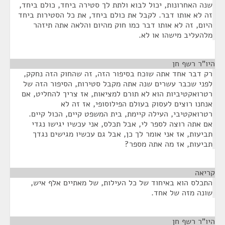
שנה האחרונות, יכול לבוא ולתת לך סטירה ביחד, כולם ביחד,
זה לא אותו דבר. לקבל את כולם ביחד, את כל הסטירות ביחד
היום, זה לא אותו דבר כמו חוק מהיום והלאה אתה תיזהר
מלהעליב מישהו או לא.
היו"ר רשף חן
¶
רק דבר אחד אתה שוכח בסיפור הזה, זה שהחוק הזה נחקק,
לפני שכבר עשרים שנה אתה מקבל סטירות, הסיפור הזה של
רטרואקטיביות הוא לא תורם למציאות, אז צריך להחליט, אם
אנחנו רוצים לעסוק בעולם הפילוסופי, אז זה לא
רטרואקטיבי, העילה קיימת, בית המשפט קיים, הכול קיים.
אם אתה רוצה לספר לי, אבל תכלס, אני עכשיו יגישו נגדי
תביעות, אז אני אומר לך כן, אבל גם עכשיו מגישים נגדך
תביעות, אז מה אתה מספר?
קריאה
¶
התכלס הוא באיחוד של כל העילות, של מאתיים אלף איש,
שונה מזה של אחד.
היו"ר רשף חן
¶