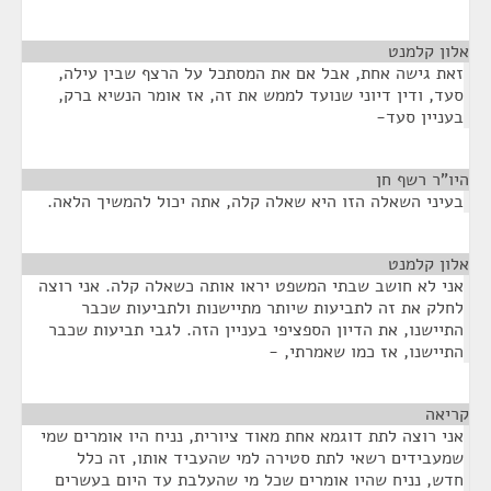
אלון קלמנט
¶
זאת גישה אחת, אבל אם את המסתכל על הרצף שבין עילה,
סעד, ודין דיוני שנועד לממש את זה, אז אומר הנשיא ברק,
בעניין סעד-
היו"ר רשף חן
¶
בעיני השאלה הזו היא שאלה קלה, אתה יכול להמשיך הלאה.
אלון קלמנט
¶
אני לא חושב שבתי המשפט יראו אותה כשאלה קלה. אני רוצה
לחלק את זה לתביעות שיותר מתיישנות ולתביעות שכבר
התיישנו, את הדיון הספציפי בעניין הזה. לגבי תביעות שכבר
התיישנו, אז כמו שאמרתי, -
קריאה
¶
אני רוצה לתת דוגמא אחת מאוד ציורית, נניח היו אומרים שמי
שמעבידים רשאי לתת סטירה למי שהעביד אותו, זה כלל
חדש, נניח שהיו אומרים שכל מי שהעלבת עד היום בעשרים