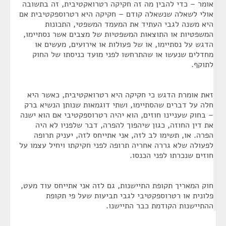
אומר – כדי להבין מה זה חקיקה רטרואקטיבית, זה בתשובה
אולי לשאלה שנשאלה קודם – חקיקה היא רטרוספקטיבית אם
היא משנה לגבי העתיד את המעמד המשפטי, התכונות
המשפטיות או התוצאות המשפטיות של מצבים אשר נסתיימו,
הדגש על נסתיימו, או של פעולות או אירועים, מעשים או
מחדלים שנעשו או שהתרחשו לפני מועד כניסתו של החוק
לתוקף.
זאת אומרת הדגש כי חקיקה היא רטרואקטיבית, כאשר היא
חלה על דברים שהסתיימו, ושתי דוגמאות שנותן הנשיא ברק
– בחוק שעניינו חוזים, הוא יהיה רטרוספקטיבי אם הוא ישנה
את דין החוזה, כגון שיהפוך להפרה, דבר שלפניו לא היה
הפרה. או, תשימו לב לזה, אני אתייחס לזה, יעניק תרופה
לפעולה שלא גררה אחריה תרופה לפני חקיקתו ויחיל עצמו על
חוזים שנכרתו לפני הכנסו.
חוק המאריך תקופת התיישנות, גם לזה אני אתייחס עוד מעט,
פלונית או רטרוספקטיבי לגבי תביעות שעל פי תקופת
ההתיישנות הקודמת כבר התיישנו.