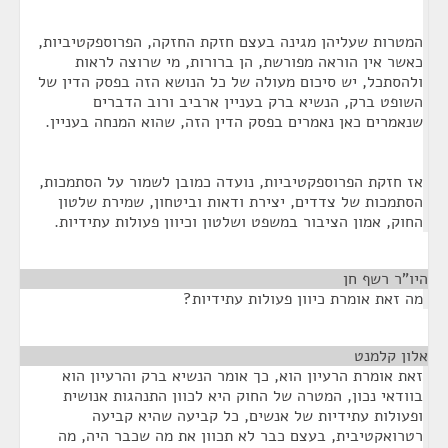
המטרות שעליהן מגינה בעצם חזקת החזקה, הפרוספקטיביות,
כאשר אין הוראה מפורשת, הן ברורות, מי שרוצה לראות
ולהסתכל, יש סיכום מעולה של כל הנושא הזה בפסק הדין של
השופט ברק, הנשיא ברק בעניין ארביב ורוב הדברים
שנאמרים כאן נאמרים בפסק הדין הזה, שהוא המנחה בעניין.
אז חזקת הפרוספקטיביות, נועדה כמובן לשמור על הסתמכות,
הסתמכות של צדדים, יצירת ודאות וביטחון, שמירת שלטון
החוק, אמון הציבור במשפט ושלטון וכיוון פעולות עתידיות.
היו"ר רשף חן
¶
מה זאת אומרת כיוון פעולות עתידיות?
אלון קלמנט
¶
זאת אומרת הרעיון הוא, כך אומר הנשיא ברק והרעיון הוא
בוודאי נכון, המטרה של החוק היא לכוון התנהגות אנושית
ופעולות עתידיות של אנשים, כל קביעה שהיא קביעה
רטרואקטיבית, בעצם כבר לא תכוון את מה שכבר היה, מה