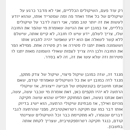
רק עוד פעם, השיקולים הכלליים, אני לא מדבר כרגע על
שיקולים של כל אחד ואחד פה ומה שמטריד אותו, שהוא יודע
לעשות את זה יותר טוב ממני, אני רוצה לדבר על שיקולים
כלליים, אז כמובן יש את הגישה שאומרת מי שהפר את החובה
שלו, צריך לשלם, ידע שיש לו חובה, לא קיים אותה, שישלם
ללא קשר לשאלה אם הוא ידע שאפשר יהיה לתבוע אותו
וששמונה מאות יתנו לו סטירה או רק סטירה אחת. ממילא הפר
את החובה ולכן היה צריך לצפות שאולי השמונה מאות יתנו לו
סטירות וזה שלא עשו את זה, זה לא בסדר.
מנגד זה, שזה כמובן שיקול פיצוי, שיקול של צדק מתקן,
מנגד לזה כמובן יש את כל השיקולים שאמרתי קודם, שאם
אנחנו חושבים בקונטקסט של תביעה ייצוגית, אז שיקולי
הרתעה לא יהיו תקפים כאן, זאת אומרת מי שכבר עשה, עשה,
ואם אנחנו נעשה, ואם המחוקק יחליט שהוא עושה חקיקה
מהיום ואילך, אז מבחינת שיקולי הרתעה, הוא ישיג בדיוק
אותו דבר כמו עם חקיקה רטרואקטיבית, מפני שהרתעה לגבי
דברים שנגמרו, לא מתקיימת כבר וכל השיקולים שציינתי
קודם, כנגד חקיקה רטרוספקטיבית, שצריך לקחת אותה
בחשבון.