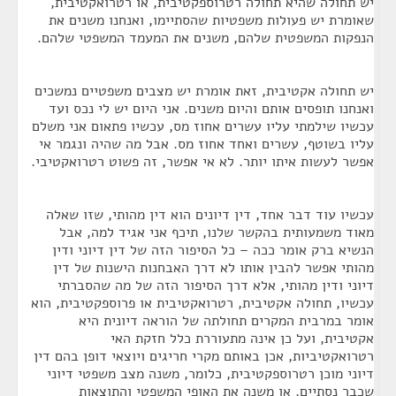
יש תחולה שהיא תחולה רטרוספקטיבית, או רטרואקטיבית,
שאומרת יש פעולות משפטיות שהסתיימו, ואנחנו משנים את
הנפקות המשפטית שלהם, משנים את המעמד המשפטי שלהם.
יש תחולה אקטיבית, זאת אומרת יש מצבים משפטיים נמשכים
ואנחנו תופסים אותם והיום משנים. אני היום יש לי נכס ועד
עכשיו שילמתי עליו עשרים אחוז מס, עכשיו פתאום אני משלם
עליו בשוטף, עשרים ואחד אחוז מס. אבל מה שהיה ונגמר אי
אפשר לעשות איתו יותר. לא אי אפשר, זה פשוט רטרואקטיבי.
עכשיו עוד דבר אחד, דין דיונים הוא דין מהותי, שזו שאלה
מאוד משמעותית בהקשר שלנו, תיכף אני אגיד למה, אבל
הנשיא ברק אומר ככה – כל הסיפור הזה של דין דיוני ודין
מהותי אפשר להבין אותו לא דרך האבחנות הישנות של דין
דיוני ודין מהותי, אלא דרך הסיפור הזה של מה שהסברתי
עכשיו, תחולה אקטיבית, רטרואקטיבית או פרוספקטיבית, הוא
אומר במרבית המקרים תחולתה של הוראה דיונית היא
אקטיבית, ועל כן אינה מתעוררת כלל חזקת האי
רטרואקטיביות, אכן באותם מקרי חריגים ויוצאי דופן בהם דין
דיוני מוכן רטרוספקטיבית, כלומר, משנה מצב משפטי דיוני
שכבר נסתיים, או משנה את האופי המשפטי והתוצאות