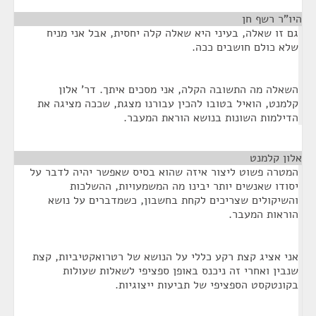
היו"ר רשף חן
¶
גם זו שאלה, בעיני היא שאלה קלה יחסית, אבל אני מניח
שלא כולם חושבים ככה.
השאלה מה התשובה הקלה, אני מסכים איתך. דר' אלון
קלמנט, הואיל בטובו להכין עבורנו מצגת, שככה מציגה את
הדילמות השונות בנושא הוראת המעבר.
אלון קלמנט
¶
המטרה פשוט ליצור איזה שהוא בסיס שאפשר יהיה לדבר על
יסודו שאנשים יותר יבינו מה המשמעויות, ההשלכות
והשיקולים שצריכים לקחת בחשבון, כשמדברים על נושא
הוראות המעבר.
אני אציג קצת רקע כללי על הנושא של רטרואקטיביות, קצת
שנבין ואחרי זה ניכנס באופן ספציפי לשאלות שעולות
בקונטקסט הספציפי של תביעות ייצוגיות.