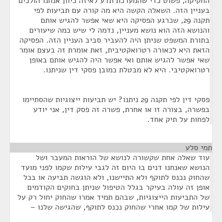
החקיקה, פשוט כדי שהמערכת תדע לאיזה כיוון אנחנו הולכים
בעניין הזה. השאלה הקשה היא מה קורה עם תביעות לפי
תקנה 29, שכרגע הפסיקה היא שאי אפשר להגיש אותם
והנושא הזה הוא נושא מעניין, נדמה לי שיש כמה שיעורים
בתורת המשפט שניתן היה להעביר סביב העניין הזה. הפסיקה
הזאת היא לכאורה רטרואקטיבית, זאת אומרת זה בעצם אומר
שאי אפשר להגיש אותם ואי אפשר היה להגיש אותם באופן
רטרואקטיבי. היא לא מבטלת כמובן פסקי דין שניתנו.
פסקי דין לפי תקנה 29 ניתנו? יש תביעות ייצוגיות שהסתיימו
בפשרה, בצורה זו או אחרת, פשרה זה פסק דין, אני יודע
לפחות על תיק אחד.
תמי סלע
¶
עוד שאלה אחת שקשורה לנושא של הוראות המעבר ושל
הנושא שאנחנו דנים בו היום זה לגבי עילות שקמו לפני מועד
שהחוק נכנס לתוקף ולא התיישנו, ולא הוגשה תביעה או בכל
אופן זה עולה בעיקר בגלל הטיפול שניתן בחוקים הקודמים
של התביעות הייצוגיות, שבהם תמיד אמרו שהחוק יחול רק על
עילות של קמו אחרי שהחוק נכנס לתוקף, שהגישה שלנו –