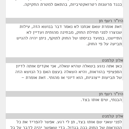
כנגד פרשנות רטרואקטיביות, בהתאם למטרת החקיקה.
היו"ר רשף חן
¶
זאת אומרת שאם אנחנו לא נאמר דבר בנושא הזה, עילות
שנוצרו לפני תחילת החוק, מבחינה מהותית ועדיין לא
התיישנו, במועד כניסתו של החוק לתוקף, ניתן יהיה להגיש
תביעה על פי החוק.
אלון קלמנט
¶
כאן אתה נוגע בשאלה שהיא שאלה, אני אקדים אותה לדיון
הספציפי בהוראות, והיא השאלה בעצם האם כל הנושא הזה
של תביעות ייצוגיות, הוא דיוני או מהותי. זאת אומרת –
היו"ר רשף חן
¶
הבנתי, שים אותו בצד.
אלון קלמנט
¶
לפני שאני שם אותו בצד, תן לי רגע. אפשר להפריד את כל
ההוראות של החוק ככה בגדול, כדי שאפשר יהיה לדבר על כל