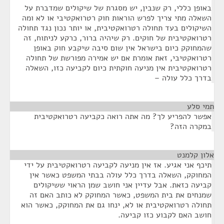
באופן כללי, רק שנבין, יש מסגרת של שיקולים שמדברת על
השאלה מתי צריך לפרש הוראות חוק רטרואקטיבי או לא ומה
השיקולים בעד תחולה רטרואקטיבית, או יותר נכון נגד תחולה
רטרואקטיבית של חוקים. רק שיהיה ברור, כרקע לניתוח, זה
שהמחוקק כיום בישראל אין שום סיבה שיקבע חוק באופן
רטרואקטיבי, זאת אומרת אם יש אמירה מפורשת של תחולה
רטרואקטיבית אין מניעה חוקתית כיום לקביעה כזו, השאלה
בדרך כלל עולה –
תמי סלע
¶
אפשר להפריע לך? מה אתה רואה כקביעה רטרואקטיבית
במקרה הזה?
אלון קלמנט
¶
תיכף אני אגיע. אז אין מניעה לקביעה רטרואקטיבית על ידי
המחוקק, השאלה בדרך כלל עולה בבתי המשפט כאשר אין
קביעה כזאת. אבל עדיין אני חושב שמן הראוי ששיקולים
שמנחים את בית המשפט, כאשר המחוקק לא כותב האם זה
תחולה רטרואקטיבית או לא, ינחו גם את המחוקק, כאשר הוא
חושב האם לקבוע כזו קביעה.