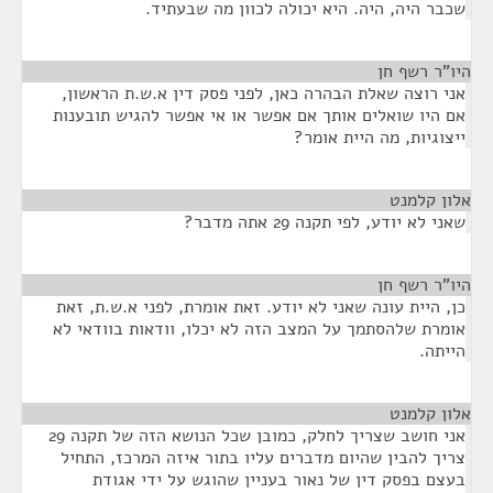
שכבר היה, היה. היא יכולה לכוון מה שבעתיד.
היו"ר רשף חן
¶
אני רוצה שאלת הבהרה כאן, לפני פסק דין א.ש.ת הראשון,
אם היו שואלים אותך אם אפשר או אי אפשר להגיש תובענות
ייצוגיות, מה היית אומר?
אלון קלמנט
¶
שאני לא יודע, לפי תקנה 29 אתה מדבר?
היו"ר רשף חן
¶
כן, היית עונה שאני לא יודע. זאת אומרת, לפני א.ש.ת, זאת
אומרת שלהסתמך על המצב הזה לא יכלו, וודאות בוודאי לא
הייתה.
אלון קלמנט
¶
אני חושב שצריך לחלק, כמובן שכל הנושא הזה של תקנה 29
צריך להבין שהיום מדברים עליו בתור איזה המרכז, התחיל
בעצם בפסק דין של נאור בעניין שהוגש על ידי אגודת