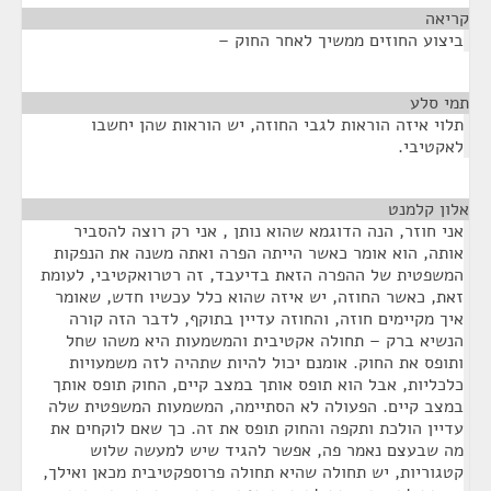
קריאה
¶
ביצוע החוזים ממשיך לאחר החוק –
תמי סלע
¶
תלוי איזה הוראות לגבי החוזה, יש הוראות שהן יחשבו
לאקטיבי.
אלון קלמנט
¶
אני חוזר, הנה הדוגמא שהוא נותן , אני רק רוצה להסביר
אותה, הוא אומר כאשר הייתה הפרה ואתה משנה את הנפקות
המשפטית של ההפרה הזאת בדיעבד, זה רטרואקטיבי, לעומת
זאת, כאשר החוזה, יש איזה שהוא כלל עכשיו חדש, שאומר
איך מקיימים חוזה, והחוזה עדיין בתוקף, לדבר הזה קורה
הנשיא ברק – תחולה אקטיבית והמשמעות היא משהו שחל
ותופס את החוק. אומנם יכול להיות שתהיה לזה משמעויות
כלכליות, אבל הוא תופס אותך במצב קיים, החוק תופס אותך
במצב קיים. הפעולה לא הסתיימה, המשמעות המשפטית שלה
עדיין הולכת ותקפה והחוק תופס את זה. כך שאם לוקחים את
מה שבעצם נאמר פה, אפשר להגיד שיש למעשה שלוש
קטגוריות, יש תחולה שהיא תחולה פרוספקטיבית מכאן ואילך,