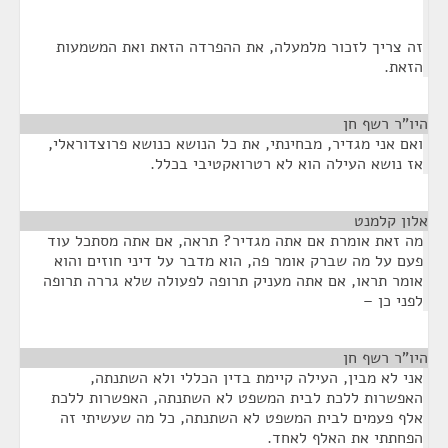
זה צריך לזכור מלמעלה, את ההפרדה הזאת ואת המשמעות
הזאת.
היו"ר רשף חן
¶
ואם אני מגדיר, מבחינתי, את כל הנושא כנושא פרוצדוראלי,
אז נושא העילה הוא לא רטרואקטיבי בכלל.
אלון קלמנט
¶
מה זאת אומרת אם אתה מגדיר? תראה, אם אתה מסתכל עוד
פעם על מה שברק אומר פה, הוא מדבר על דיני חוזים והוא
אומר תראו, אם אתה מעניק תרופה לפעולה שלא גררה תרופה
לפני כן –
היו"ר רשף חן
¶
אני לא מבין, העילה קיימת בדין הכללי ולא השתנתה,
האפשרות ללכת לבית המשפט לא השתנתה, האפשרות ללכת
אלף פעמים לבית המשפט לא השתנתה, כל מה שעשיתי זה
הפחתתי את האלף לאחד.