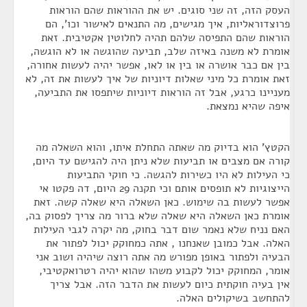
העסק הזה, זה שני סוגים. יש את ההוראות שהם הוראות
פרוצדוראליות, איך מגישים, מה התנאים לאישור וכו', הם
הוראות שהם התפיסה שלהם תהיה לחלוטין אקטיבית. זאת
אומרת לא משנה באיזה שלב, תביעה שהוגשה או לא הוגשה,
בין אם כבר אושרה או בין או לאו, אפשר יהיה לעשות אחורה,
זאת אומרת כל מיני שאלות דיוניות של איך לעשות את זה, לא
מעניינו כרגע, אבל זה הוראות דיוניות שיתפסו את התביעה,
איפה שהיא נמצאת.
הקטץ' הוא בדיוק מה שאתה התחלת איתו, והוא השאלה מה
קורה אם מצבים או תביעות שלא ניתן היה להגישם עד היום,
כי העילות לא היו כשירות להגשה. כי חוקי התביעות
הייצוגיות לא תופסים אותם וכי תקנה 29 היום, דה פקטו אי
אפשר לעשות בה שימוש. כאן השאלה היא שאלה קשה. זאת
אומרת כאן השאלה היא שאלה שלא ברור מה צריך לפסוק בה,
האם נניח שלא נאמר שום דבר בחוק, מה יקרה לגבי העילות
האלה. אבל כמובן שאנחנו , אתה כמחוקק יכול לפתור את
הבעיה ולפתור באופן מפורש מה אתה רוצה שיהיה ושוב אני
אומר, המחוקק יכול לקבוע משהו שהוא יהיה רטרואקטיבי,
אין בעיה חוקתית כיום לעשות את הדבר הזה. אבל צריך
להתחשב בשיקולים האלה.