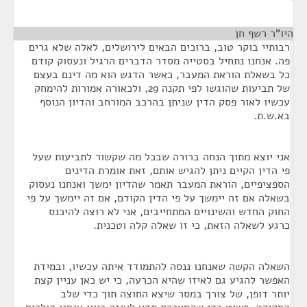
היו"ר רשף חן
¶
רבותיי בוקר טוב, ברוכים הבאים לירושלים, לאלה שלא גרים
פה. אנחנו נתחיל בסטייה מסדר הדברים הרגיל ונעסוק קודם
כל בשאלת הוראת המעבר, כאשר הדגש הוא מה דינם בעצם
של תביעות שהוגשו לפי תקנה 29, ולכאורה אמורות להימחק
עכשיו לאור פסק הדין שניתן בהרכב המורחב והדיון הנוסף
בא.ש.ת.
אני יוצא מתוך הנחה ברורה שבכל מה שקשור לתביעות שעל
פי הדין הקיים ניתן להגיש אותם, זאת אומרת הדינים
הספציפיים, הוראת המעבר תאמר שהדיון ימשך ואנחנו נעסוק
בשאלה אם זה יימשך על פי הדין הקודם, אם זה יימשך על פי
החוק החדש והשינויים המתחייבים, אני לא רוצה להיכנס
כרגע לשאלה הזאת, כי זו שאלה קלה וטכנית.
השאלה הקשה שאנחנו ננסה להתמודד איתה עכשיו, ובמידת
האפשר להגיע גם לאיזו שהיא הכרעה, כי יש כאן עניין קצת
יותר דופן, של צורך במסר שיצא החוצה תוך כדי שלב