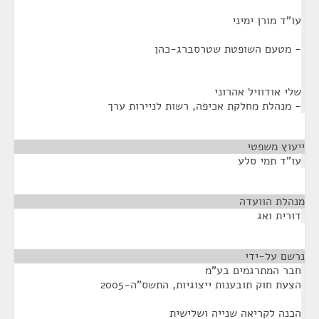
עו"ד מורן ימיני
- מטעם השופטת שטרסברג-כהן
שלי אודוויל אהרוני
- מנהלת מחלקת אכיפה, רשות לניירות ערך
ייעוץ משפטי
¶
עו"ד תמי סלע
מנהלת הוועדה
¶
דורית ואג
נרשם על-ידי
¶
חבר המתרגמים בע"מ
הצעת חוק תובענות ייצוגיות, התשס"ה-2005
הכנה לקריאה שנייה ושלישית