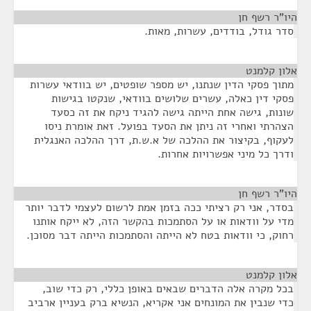
היו"ר רשף חן
¶
סדר גודל, בודדים, עשרות, מאות.
אלון קלמנט
¶
מתוך פסקי הדין שנתנו, יש מספר שופטים, יש בוודאי עשרות
פסקי דין כאלה, עשרים שלושים בוודאי, שנקטו בגישות
שונות, גישה אחת הייתה גישה להגיד ניקח את זה כסעד
הצהרתי ואחרי זה ניתן את הסעד בפועל. זאת אומרת ניסו
לעקוף, בקיצור את ההלכה של א.ש.ת, דרך ההלכה האנגלית
ודרך כל מיני אפשרויות אחרות.
היו"ר רשף חן
¶
בסדר, אני רק רציתי ככה בזמן אמת לרשום לעצמי לדבר יותר
מדי על וודאות או על הסתמכות בהקשר הזה, לא ייקח אותנו
רחוק, כי וודאות בטח לא הייתה והסתמכות הייתה דבר מסוכן.
אלון קלמנט
¶
בכל מקרה אלה הדברים שבאים באופן כללי, רק כדי שוב,
כדי שנבין את המונחים אני אקריא, הנשיא ברק בעניין ארביב