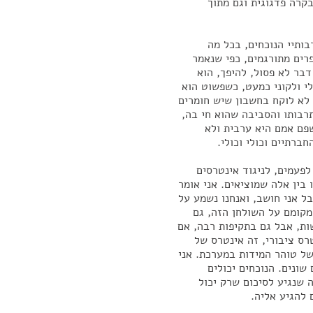
קרה פדגוגית וגם מתוך
בותיי הנוכחים, בכל מה
רים מתורגמים, כפי שנאמר
בר לא פסול, להיפך, הוא
י ולקוני כמעט, כשפשוט הוא
לא לוקח בחשבון שיש חומרים
רבותו והסביבה שהוא חי בה,
שפם אמם היא ערבית ולא
ברתיים וכולי וכולי.
פעמים, לניגוד אינטרסים
 בין אלה שמוציאים. אני אומר
ל אני חושב, ואנחנו נשמע על
מקומם על השולחן הזה, גם
ות, אבל גם בתקיפות רבה, אם
רס ציבורי, זה אינטרס של
של טוהר המידות במערכת. אני
שונים. הנוכחים יכולים
ה שנגיע לסיכום שרק יכול
 להגיע אליה.