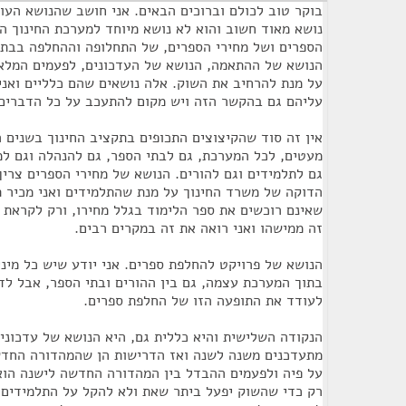
בוקר טוב לכולם וברוכים הבאים. אני חושב שהנושא העומ
נושא מאוד חשוב והוא לא נושא מיוחד למערכת החינוך ה
הספרים ושל מחירי הספרים, של התחלופה וההחלפה בבתי
הנושא של ההתאמה, הנושא של העדכונים, לפעמים המלאכ
על מנת להרחיב את השוק. אלה נושאים שהם כלליים ואנ
עליהם גם בהקשר הזה ויש מקום להתעכב על כל הדברים
אין זה סוד שהקיצוצים התכופים בתקציב החינוך בשנים ה
מעטים, לכל המערכת, גם לבתי הספר, גם להנהלה וגם למ
גם לתלמידים וגם להורים. הנושא של מחירי הספרים צרי
הדוקה של משרד החינוך על מנת שהתלמידים ואני מכיר ת
שאינם רוכשים את ספר הלימוד בגלל מחירו, ורק לקראת 
זה ממישהו ואני רואה את זה במקרים רבים.
הנושא של פרויקט להחלפת ספרים. אני יודע שיש כל מיני
בתוך המערכת עצמה, גם בין ההורים ובתי הספר, אבל לד
לעודד את התופעה הזו של החלפת ספרים.
הנקודה השלישית והיא כללית גם, היא הנושא של עדכונים
מתעדכנים משנה לשנה ואז הדרישות הן שהמהדורה החד
על פיה ולפעמים ההבדל בין המהדורה החדשה לישנה הוא 
רק כדי שהשוק יפעל ביתר שאת ולא להקל על התלמידים.