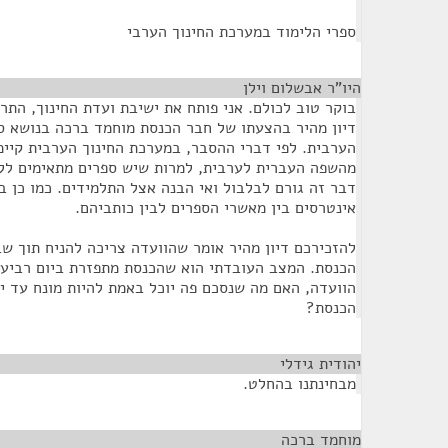
ספרי הלימוד במערכת החינוך הערבי
היו"ר אבשלום וילן
¶
בוקר טוב לכולם. אני פותח את ישיבת ועדת החינוך, התר
דיון מהיר בהצעתו של חבר הכנסת מוחמד ברכה בנושא ס
הערבית. לפי דברי ההסבר, במערכת החינוך הערבית קיימ
מהשפה העברית לערבית, למרות שיש ספרים מתאימים ללי
דבר זה גורם לבלבול ואי הבנה אצל התלמידים. כמו כן ב
אינטרסים בין מאשרי הספרים לבין כותביהם.
להזכירכם דיון מהיר אומר שהוועדה צריכה להניח תוך ש
הכנסת. המצב העובדתי הוא שהכנסת מתפזרת ביום רביעי
הוועדה, האם מה שנסכם פה יוכל באמת להיות מונח עד י
הכנסת?
יהודית גידלי
¶
מבחינתנו בהחלט.
מוחמד ברכה
¶