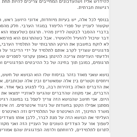
להידרש אליו ושהעדכונים המחייבים צריכים להיות תחת ב
רגישות חברתית.
בנוסף לכל אלה, יש בעיות מיוחדות, אדוני היושב ראש, ר
שקשור לעניין של ספרי הלימוד במגזר הערבי. חלק מהספ
בדברי ההסבר לבקשה לדיון מהיר. תרגום כשלעצמו הוא ד
דבר שיכול להועיל ולהעשיר. אבל כשהתרגום הוא פורמאל
לא לוקח בחשבון את הרקע התרבותי של התלמיד הערבי, 
פדגוגיים שצריך לקרב אותם לתלמיד על ידי הדיבור על ת
ולדעתי העדיפות צריכה להינתן באופן עקרוני לספרים ש
תרגומים, כמובן תוך בחינה של כל ההיבטים הפדגוגיים והח
נושא שאני מאוד נזהר בניסוח שלו הוא הנושא של חשש, ל
ויחסים וקשרים בין אלה שמאשרים ובין אלה שכותבים, או
את הדברים האלה בזהירות רבה, בלי לפגוע באף אחד. אב
הדברים, אני מקווה שהדברים שהגיעו לאוזניי ימצאו את 
היום. אני חושב שהנושא הזה צריך לטפל בו במשנה רגיש
מסתנן אפילו הקטן בחשדות של ניגוד אינטרסים. זה אינט
משרד החינוך, זה האינטרס של התלמידים וזה האינטרס 
העליתי את הנושא הזה על מנת לברר, ללבן אותו מצדדים 
לשפוך אור על הצדדים השונים של העניין הזה ואני מקוו
לתרום לתלמידים, לרווחתם ולרמה הפדגוגית שהם אמורים