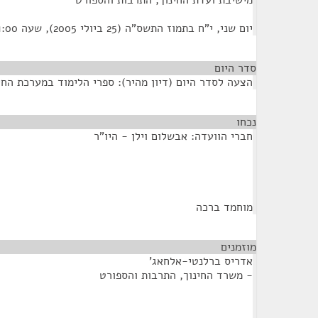
מישיבת ועדת החינוך, התרבות והספורט
יום שני, י"ח בתמוז התשס"ה (25 ביולי 2005), שעה 11:00
סדר היום
הצעה לסדר היום (דיון מהיר): ספרי הלימוד במערכת החי
נכחו
¶
חברי הוועדה: אבשלום וילן - היו"ר
מוחמד ברכה
מוזמנים
¶
אדריס ברלנטי-אלחאג'
- משרד החינוך, התרבות והספורט