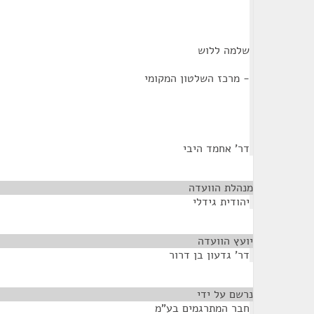
שלמה ללוש
- מרכז השלטון המקומי
דר' אחמד היבי
מנהלת הוועדה
¶
יהודית גידלי
יועץ הוועדה
¶
דר' גדעון בן דרור
נרשם על ידי
¶
חבר המתרגמים בע"מ