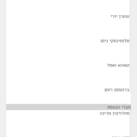
שטרן יורי
סלומינסקי ניסן
טאהא ואסל
ברונפמן רומן
חברי הכנסת
¶
סולודקין מרינה