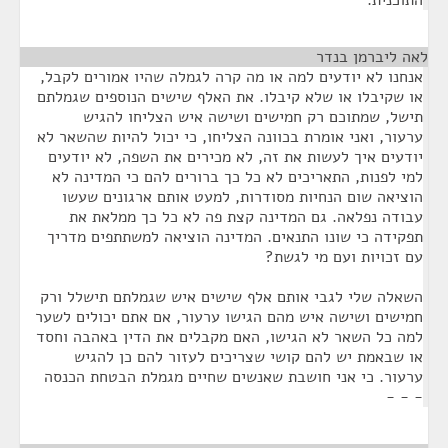
התוכנית.
לאה ליברמן בנדר
¶
אנחנו לא יודעים למה או מה קרה לגמלה שהיו אמורים לקבל,
או שקיבלו או שלא קיבלו. את האלף שישים הנוספים שגמלתם
תישל, שמתוכם רק חמישים ושישה איש הצליחו להגיש
ערעור, ואני אומרת בכוונה הצליחו, כי יכול להיות שהשאר לא
יודעים איך לעשות את זה, לא מכירים את השפה, לא יודעים
למי לפנות, התאריכים לא כל כך ברורים להם כי המדינה לא
הוציאה שום הנחיות מסודרות, למעט אותם ארגונים שעשו
עבודה נפלאה. גם המדינה קצת פה לא כל כך ממלאת את
תפקידה כי שונו התנאים. המדינה הוציאה למשתתפים מדריך
עם זכויות ועם מי לגשת?
השאלה שלי לגבי אותם אלף שישים איש שגמלתם תישלל ורק
חמישים ושישה איש מהם הגישו ערעור, אם אתם יכולים לשער
למה כל השאר לא הגישו, האם מקבלים את הדין באהבה וחסד
או שבאמת יש להם קושי שצריכים לעזור להם כן להגיש
ערעור. כי אני חושבת שאנשים שחיים מגמלת הבטחת הכנסה
- - -