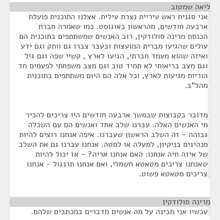
ליאה שמטוב
¶
אני סגנית ראש עיריית נצרת עילית. אצלנו התוכנית פועלת
ארבעה חודשים, מהראשון באוגוסט. כמו שאמרה חברת
הכנסת מרינה סולודקין, רוב האנשים שמשתתפים בתוכנית הם
עולים שהגיעו מברית המועצות ובעבר צברו גם וותק וגם ידע
ואיזה שהוא מעמד חברתי, הגיעו לארץ , קשיי שפה וגם גיל
וגם מצב בריאותי לא תמיד טוב וגם מצב משפחתי לפעמים חד
הוריות מגיעות לארץ, וכל אלה הם היום משתתפים בתוכנית
מהל"ב.
מדובר בקבוצות שבמשך ארבעה חודשים היו צריכים להכיר
מי האנשים האלה. עברנו שלב אחד ואנשים הם עם השכלה
גבוהה - זה השלב הראשון שעברנו. איפה אנחנו רוצים להיות
מנהיגים בניקיון, למעלה או למטה. אנחנו עברנו גם את השלב
של איזה חיה אנחנו: האם אנחנו אריה? - אז יכול להיות
שאנחנו צריכים מטאטא חשמלי, ואם אנחנו תרנגול - אנחנו
צריכים מטאטא פשוט.
מרינה סולודקין
¶
עכשיו אני מבינה על מה אנשים מדברים במכתבים שלהם.