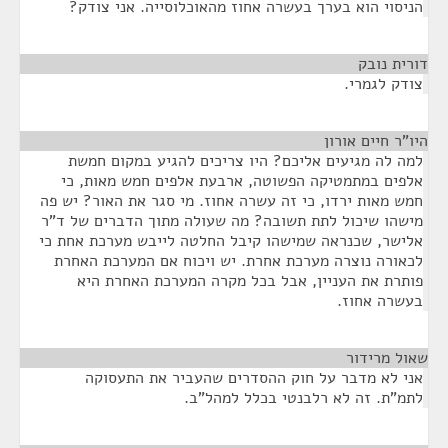
הניסוי הוא בערך בעשרה אחוז מהאוכלוסייה. אני צודק?
דורית נובק
¶
צודק לגמרי.
היו"ר חיים אורון
¶
למה לה מגיעים אליכם? היו צריכים להגיע במקום חמשת
אלפים במתמטיקה הפשוטה, ארבעת אלפים חמש מאות, כי
חמש מאות ירדו, כי זה עשרה אחוז. מי סגר את האור? יש פה
מישהו שיכול לתת תשובה? מה שעולה מתוך הדברים של ד"ר
אלישר, שכנראה שמישהו קיבל החלטה לייבש מערכת אחת כי
לכאורה נוצרה מערכת אחרת. יש ויכוח אם המערכת האחרת
פותרת את העניין, אבל בכל מקרה המערכת האחרת היא
בעשרה אחוז.
שאול מרידור
¶
אני לא מדבר על חוק ההסדרים שהעביר את התעסוקה
לתמ"ת. זה לא רלבנטי בכלל למהל"ב.