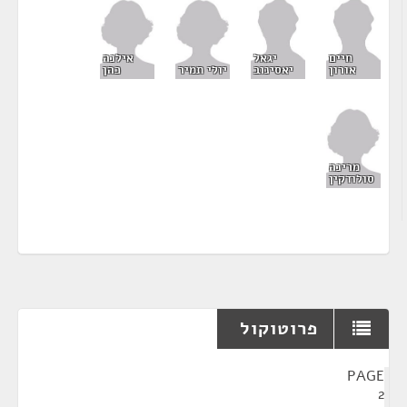
אילנה
חיים
יגאל
יולי תמיר
כהן
אורון
יאסינוב
מרינה
סולודקין
פרוטוקול
¶
PAGE
2