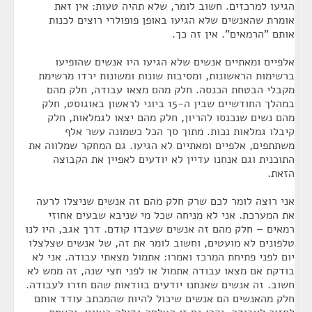
הגיעו למרכזים. חשוב לומר, שלא תהיה טעות: אין זאת
אומרת שהאנשים שלא הגיעו באופן פופולרי רוצים לכנות
אותם "הרמאים". אין זה כך.
אלפיים ומאתיים אנשים שלא הגיעו היו אנשים שהופיעו
ברשימות הראשונות, ומסיבות שונות ומשונות ירדו מרשימת
מקבלי הבטחת הכנסה. חלק מהם מצאו עבודה, חלק מהם
במהלך החודשיים שבין ה-15 ביוני לראשון באוגוסט, חלק
מהם נשים שנכנסו להריון, חלק מהם יצאו לגמלאות, חלק
קיבלו גמלאות נכות. מתוך סך הכל כשמונה עשר אלף
משתתפים, אלפיים ומאתיים לא הגיעו. גם המחקר שמלווה את
התוכנית וגם אנחנו עדיין לא יודעים לאפיין את הקבוצה
הזאת.
אני רוצה לומר לכם שרק חלק מהם זה אנשים שניצלו לרעה
את המערכת. אני לא מניחה שכל מי שניבא שבעים אחוזי
רמאים – חלק מהם זה אנשים שעבדו קודם. דרך אגב, היו לנו
טלפונים לא מועטים, וחשוב לומר את זה, של אנשים שצלצלו
יום לפני פתיחת המרכז ואמרו: אתמול מצאתי עבודה. אני לא
בודקת אם מצאו עבודה אתמול או לפני חצי שנה, זה ממש לא
חשוב. זה אנשים שאנחנו יודעים בוודאות שהם חזרו לעבודה.
חלק מהאנשים הם אנשים שיכול להיות שהמכתב עודד אותם