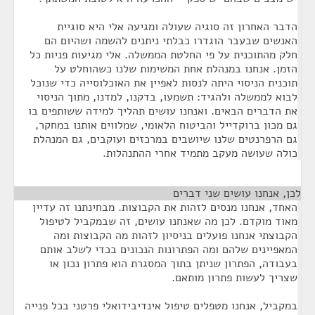
הדבר האחרון זה סוגיה שעולה ומגיעה אלי היא סוגיית
האנשים שבעבר הוגדרו כבלתי ניתנים להשמה ושהיום הם
חלק מהתוכנית על פי החלטת הממשלה. אלי מגיעות פניות כל
הזמן. אנחנו במנהלת אחת המשימות שלנו כשהוחלט על
תוכנית הניסוי היתה לנסות לאפיין את האוכלוסייה כדי שנוכל
לבוא לממשלה ולהגיד: תשמעו, בדקנו, למדנו, מתוך הניסוי
את הדברים הבאים. ואנחנו עושים תהליך למידה ששותפים בו
גם מכון ברוקדייל והביטוח הלאומי, שמלווים אותנו במחקר,
גם הרפרנטים שלנו שיושבים במרכזים ועוקבים, גם המנהלת
כולה שעושה מעקב מתמיד אחרי ההתנהלות.
לכן, אנחנו עושים שני דברים
¶
האחד, אנחנו מנסים לזהות את הקבוצות. מבחינתנו זה עדיין
מאוד מוקדם. לכן מה שאנחנו עושים, זה שבמקביל לטיפול
הקבוצתי אנחנו פועלים בניסיון לזהות מה הקבוצות ומה
המאפיינים שלהם ומה הפתרונות הנכונים בכדי לשלב אותם
בעבודה, הפתרון שניתן בתוך המסגרת הוא פתרון נכון או
שצריך לעשות פתרון מותאם.
במקביל, אנחנו מטפלים טיפול אינדיבידואלי פרטני בכל פנייה