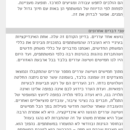
הם הולכים לחפש עבודה ומגיעים למרכז. תופעה מעניינת.
לפחות לפי הדיווח של המשתתף הן באות עם חיוך גדול על
הפנים. אפשר לבדוק את זה.
שני דברים אחרונים
¶
נושא אחד עררים. בדיון הקודם זה עלה. אחת האינדיקציות
בעיניי היא העובדה שהמשתתפים בתוכנית מבינים את כללי
המשחק החדשים, ואנחנו מדברים על כללי משחק חדשים
ושהחברות נוהגות בהגינות רבה כלפי המשתתפים, ועד היום
היו לנו חמישים ושישה עררים בלבד בכל ארבעת האזורים.
מתוך חמישים ושישה עררים מספר עררים שהתקבלו ונמצאו
מוצדקים זה שמונה בלבד, בשמונה עשר טרם ניתנה החלטה
ושלושים נדחו. רוב העררים הם על רקע תביעות לבעיות
רפואיות. ועדת הערר כידוע לכם אינה כפופה אלינו ואינה
תלויה בנו, היא ועדה בלתי תלויה כפופה ליועץ המשפטי של
התמ"ת, חברים בה נציגי ציבור, עובדים סוציאליים ואחרים.
והעובדה שאחר שלושה חודשי פעילות בסך הכל חמישים
ושישה עררים הוגשו היא אינדיקציה. היא לא אומרת הרבה
אבל היא אומרת משהו על זה שהחברות לא נהגו בעוול
ובחוסר הגינות ובוודאי לא התעמרו במשתתפים. נהפוך הוא.
יש מצבים שבהם יש ספק – ההכרעה היא לטובת המשתתף.