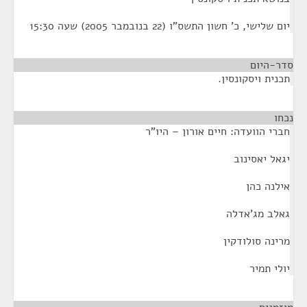
יום שלישי, כ' חשון התשס"ו (22 בנובמבר 2005) שעה 15:30
סדר-היום
תכנית ויסקונסין.
נכחו
¶
חברי הוועדה: חיים אורון – היו"ר
יגאל יאסינוב
אילנה כהן
גאלב מג'אדלה
מרינה סולודקין
יולי תמיר