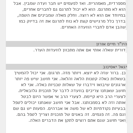
מספרדית, מאמהרית. ואז לפעמים יש חבר ועדה שמבין. אבל
הוא לא מתרגם. הוא לא יכול לתרגם גם לחברים אחרים,
במיוחד אם הוא לא רוצה. וחלק מאלה שמבינים את השפה,
בדרך כלל מרגישים קצת לא נוח לתרגם את זה בדיוק כמו
שהבן אדם לחברי הוועדה האחרים.
היו"ר חיים אורון
¶
דורית שאלה אותי אם אתה מתכוון לוועדות הערר.
יגאל יאסינוב
¶
כן. ברור שזה לא יוצא. ויותר מזה. תרגום. אני יכול להמשיך
בשאלות כאלה קטנות הלאה והלאה. אני חושב שיש פה יותר
ארגונים שיבואו וידברו על שאלות טכניות כאלה. אני לא
חושב שאנחנו צריכים בוועדה לדבר על תוכנית גלובאלית.
לצערי הרב היא קיימת. לצערי הרב אי אפשר היום לבטל
אותה וזה לא בסמכותנו. אבל אני חושב שאנחנו יכולים לטפל
בבעיות נקודתיות לא של משה או אברהים. הסעות יש גם שם
וגם פה. זה פגמים. זה באגים של תוכנית וצריך לטפל בהם.
ואני חושב שגם אתם רוצים לתקן את הדברים האלה.