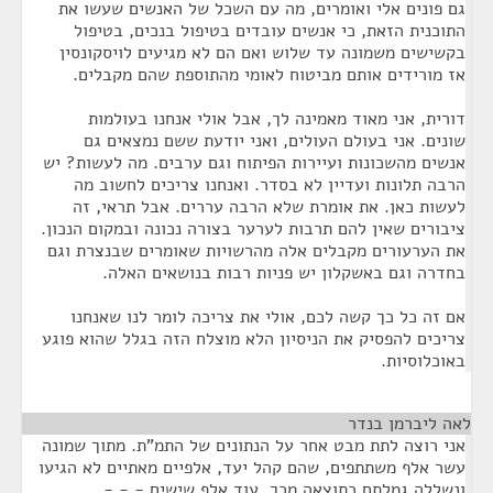
גם פונים אלי ואומרים, מה עם השכל של האנשים שעשו את
התוכנית הזאת, כי אנשים עובדים בטיפול בנכים, בטיפול
בקשישים משמונה עד שלוש ואם הם לא מגיעים לויסקונסין
אז מורידים אותם מביטוח לאומי מהתוספת שהם מקבלים.
דורית, אני מאוד מאמינה לך, אבל אולי אנחנו בעולמות
שונים. אני בעולם העולים, ואני יודעת ששם נמצאים גם
אנשים מהשכונות ועיירות הפיתוח וגם ערבים. מה לעשות? יש
הרבה תלונות ועדיין לא בסדר. ואנחנו צריכים לחשוב מה
לעשות כאן. את אומרת שלא הרבה עררים. אבל תראי, זה
ציבורים שאין להם תרבות לערער בצורה נכונה ובמקום הנכון.
את הערעורים מקבלים אלה מהרשויות שאומרים שבנצרת וגם
בחדרה וגם באשקלון יש פניות רבות בנושאים האלה.
אם זה כל כך קשה לכם, אולי את צריכה לומר לנו שאנחנו
צריכים להפסיק את הניסיון הלא מוצלח הזה בגלל שהוא פוגע
באוכלוסיות.
לאה ליברמן בנדר
¶
אני רוצה לתת מבט אחר על הנתונים של התמ"ת. מתוך שמונה
עשר אלף משתתפים, שהם קהל יעד, אלפיים מאתיים לא הגיעו
ונשללה גמלתם כתוצאה מכך, עוד אלף שישים - - -