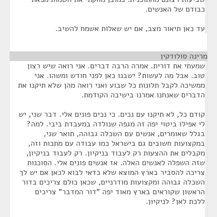
כבודם של האנשים.
עד כאן תיאור מצב, אם יש שאלות אשמח להשיב.
מרינה סולודקין
¶
שמעתי את דורית. אמרה הרבה דברים. אני רואה שיש רצון
טוב. אבל מה לעשות? ישבנו כאן לפני חודש ומשהו. אני
ממשיכה לקבל תלונות כל שבוע ואני רואה מהן שלא תיקנו את
הדברים שאנחנו אמרנו בישיבה הקודמת.
קודם כל, לא תיקנו עם נכים. כי נכים פונים אלי. דבר שני, יש
לי אפילו ביטוי יפה זה מגפה שנולדה במעבדת ביבי. למה?
בגלל שאומרים, אנשים עם השכלה גבוהה, תואר שני,
במקצועות חשובים גם בישראל כמו עבודה עם מתכות וזה,
מקבלים את ההצעות רק לעבוד בניקיון. רק לעבוד בניקיון,
שזה השפלה לאנשים האלה. אז אנשים פונים אלי. הסוכנות
צריכה להסביר בארץ המוצא שלא כדאי לבוא לכאן אם יש לך
השכלה גבוהה ומקצועות מודרניים, שכאן כולם צריכים בדור
הראשון שקוראים בארץ מאוד יפה "דור המדבר" צריכים
ללכת לאן? לניקיון.