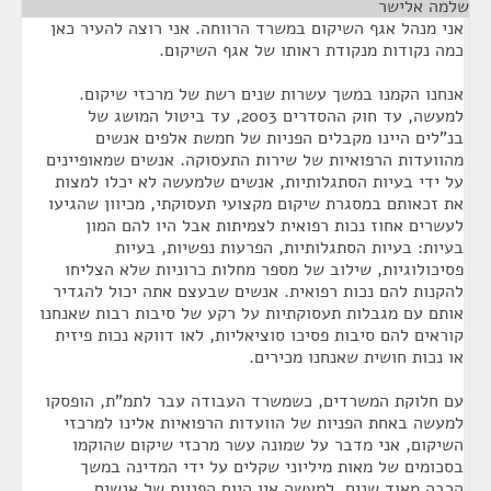
שלמה אלישר
¶
אני מנהל אגף השיקום במשרד הרווחה. אני רוצה להעיר כאן
כמה נקודות מנקודת ראותו של אגף השיקום.
אנחנו הקמנו במשך עשרות שנים רשת של מרכזי שיקום.
למעשה, עד חוק ההסדרים 2003, עד ביטול המושג של
בנ"לים היינו מקבלים הפניות של חמשת אלפים אנשים
מהוועדות הרפואיות של שירות התעסוקה. אנשים שמאופיינים
על ידי בעיות הסתגלותיות, אנשים שלמעשה לא יכלו למצות
את זכאותם במסגרת שיקום מקצועי תעסוקתי, מכיוון שהגיעו
לעשרים אחוז נכות רפואית לצמיתות אבל היו להם המון
בעיות: בעיות הסתגלותיות, הפרעות נפשיות, בעיות
פסיכולוגיות, שילוב של מספר מחלות כרוניות שלא הצליחו
להקנות להם נכות רפואית. אנשים שבעצם אתה יכול להגדיר
אותם עם מגבלות תעסוקתיות על רקע של סיבות רבות שאנחנו
קוראים להם סיבות פסיכו סוציאליות, לאו דווקא נכות פיזית
או נכות חושית שאנחנו מכירים.
עם חלוקת המשרדים, כשמשרד העבודה עבר לתמ"ת, הופסקו
למעשה באחת הפניות של הוועדות הרפואיות אלינו למרכזי
השיקום, אני מדבר על שמונה עשר מרכזי שיקום שהוקמו
בסכומים של מאות מיליוני שקלים על ידי המדינה במשך
הרבה מאוד שנים. למעשה אין היום הפניות של אנשים.