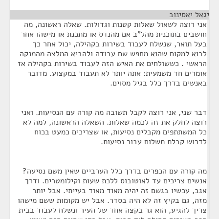
יגאל יאסינוב
¶
אני רוצה לשאול שאלות קטנות וגדולות. שאלה ראשונה, מה
חושבים בתוכנית מהל"ב אם מהנדס או מתכנת או מישהו אחר
בעל תואר, שנשלח לעבוד בשירות בקהילה, יכול אחר כך
לבוא למקום שהוא מחפש שם עבודה ולהביא המלצה מהמנקה
הראשי . כששולחים את האיש הזה לעבוד בשירות בקהילה אז
אומרים חד משמעית: אתה יותר לא תעבוד במקצוע. מדובר
באנשים בדרך כלל בגיל מסוים.
דבר שני, אני רוצה לקבל תשובה מה קורה עם הנסיעות. ואני
רוצה לחלק את זה לכמה שאלות. השאלה הראשונה, למה לא
כל המשתתפים מקבלים נסיעות, או שצריכים כמעט בכוח
לדרוש קבלת תשלום עבור נסיעות.
מה קורה עם הכפרים בדרך כלל הערביים שאין משם נסיעה?
אנשים צריכים עד לאוטובוס ללכת שעות וקילומטרים. ודרך
אגב, עכשיו בגשם זה יהיה מאוד מאוד בעייתי. אבל יותר
מזה, גם בקיץ זה לא היה בסדר. אבל יש מקומות ששם מישהו
צריך להגיע, הוא גר בקצה אחד של העיר ונשלח לעבוד בבית