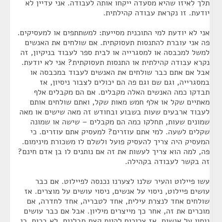
תלך לאיזו שהיא מסעדה ייקחו אותה לעבודה. אני עדיין לא
יודעת. זו נקראת עבודה קהילתית.
אני לא יודעת למי התוכנית מסייעת: למשתתפים או למעסיקים.
פה אני עוברת להתנסות תעסוקתית. אם שולחים את האנשים
למשל למכבסה או למסגרייה או לבית ספר לעבוד בניקיון, זה
נקרא עבודה קהילתית או התנסות תעסוקתית? אני לא יודעת.
אבל אם אתם כבר שולחים את האנשים לעבוד במכבסה או
במסגרייה, וגם שם וגם פה הם יכולים לצבור ניסיון, אז
תבדקו כמה האנשים האלה מקבלים. אם הם מקבלים אלף
מאתיים שקל או אלף חמש מאות שקל, ואתם שולחים אותם
לעבוד ארבעים שעות בשבוע ובחודש זה מאה שישים או מאה
שמונים שעות, תחלקו כמה הם מקבלים – שישה או שמונה
שקלים לשעה. למי אתם עוזרים? למעסיק אתם עוזרים. כי
המעסיק היה צריך להעסיק פועל ולשלם לו משכורת מינימום.
פה, למה הוא צריך לעשות את זה אם נותנים לו בן אדם חינם?
זה בקשר לעבודה בקהילה.
עשו פיילוט והעיר שלנו לצערנו נכנסה לפיילוט. אם כבר
עושים פיילוט, ניסוי על אנשים, ניסוי עושים על מוצרים. אז
שולחים אחד לנצרת עילית, אחד לטבריה, אחד לחדרה, אם
מוכרים את זה, אחר כך מייצרים מיליון. אבל אם כבר עושים
ניסוי על אנשים, אז צריכים להיות קצת סבלנים, לא בכוח. כי