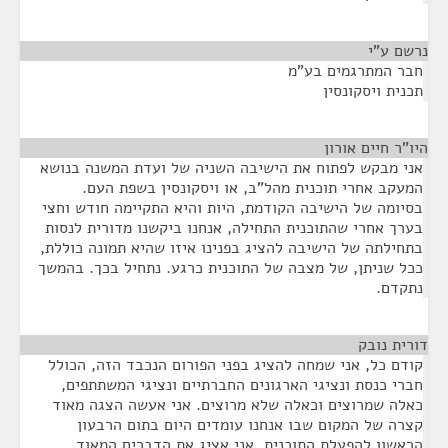
נרשם ע"י
¶
חבר המתרגמים בע"מ
תכנית ויסקונסין
היו"ר חיים אורון
¶
אני מבקש לפתוח את הישיבה השניה של ועדת המשנה בנושא
המעקב אחרי תוכנית מהל"ב, או ויסקונסין בשפת העם.
בסיומה של הישיבה הקודמת, היות והיא התקיימה חודש וחצי
בערך אחרי שהתוכנית התחילה, אנחנו ביקשנו מדורית לנסות
בתחילתה של הישיבה להציג בפנינו איזו שהיא תמונה כוללת,
ככל שניתן, של מצבה של התוכנית כרגע. נתחיל בכך. בהמשך
נתקדם.
דורית נובק
¶
קודם כל, אני שמחה להציג בפני הפורום הנכבד הזה, הכולל
חברי כנסת ונציגי הארגונים החברתיים ונציגי המשתתפים,
כאלה שמרוצים וכאלה שלא מרוצים. אני אעשה הצגה מאוד
קצרה של המקום שבו אנחנו עומדים היום בתום הרבעון
הראשון להפעלת התוכנית. אני אציג את הדברים המאוד