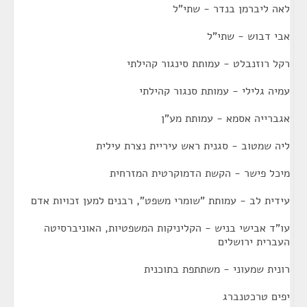
לאה ליברמן בנדר - שתי"ל
אבי דבוש - שתי"ל
רקל רוזנבלט - עמותת סינגור קהילתי
עמיה גלילי - עמותת סנגור קהילתי
אגברייה אסמא - עמותת מע"ן
ליה שמטוב - סגנית ראש עיריית נצרת עילית
מיכל פישר - הקשת הדמוקרטית המזרחית
עידית לב - עמותת "שומרי משפט", רבנים למען זכויות אדם
עו"ד אבישי בניש - הקליניקות המשפטיות, האוניברסיטה
העברית ירושלים
רונית שמעוני - משתתפת בתוכנית
יפים טרכטנברג