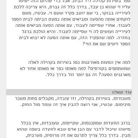
ספר בשירות קהילה ליד הבית. אבל כדי שהיום הזה ישימו
עליו וי שהוא כן עבד, בדרך כלל זה גברת, היא צריכה ללכת
לעירייה בבוקר, כי שם יושב פקיד ששם וי. עכשיו, משם
לוקחים אותה מהסעה ומביאים אותה כמעט הביתה לבית הספר
לעבוד. אחרי שסיימה לעבוד, עם אותה הסעה מביאים אותה
לעירייה ועושים לה וי שסיימה לעבוד. והיא הולכת ברגל
בחזרה. למה שהפקיד הזה, עם אותה הסעה לא יבוא לבית
הספר וישים שם את הוי?
למה אין הסעות מאורגנות כמו בשירות בקהילה לאלה
שמשתתפים בקורסים? למה מאותו כפר או מאותו אזור לא
מארגנים הסעה? זה גם יותר זול בדרך כלל.
עוד שאלה
¶
משכורות. בשירות בקהילה, וזו עובדה, מקבלים פחות משכר
מינימום. עכשיו, אני רוצה להבין איך זה עומד מול החוק.
ברוב הוועדות שמתכנסות, שקיימות, שעובדות, אין בכלל
מישהו שיכול לדבר עם הבן אדם שבא לוועדה בשפה שהוא
מבין. בדרך כלל צריך לתרגם את זה מרוסית, מערבית,