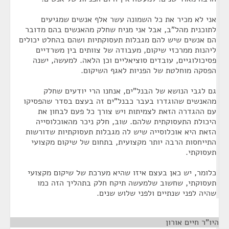
אני לא מכיר את כל השמונה עשר אלף אנשים שמגיעים
לתוכנית מהל"ב, אבל אני מניח שחלק מהאנשים בהם מדובר
הם אנשים שיש להם מגבלות תעסוקתיות ושהם בהחלט יכולים
ליהנות ממרכזי שיקום, מעבודה של צוותים בין משרדיים
פסיכולוגיים, עובדים סוציאליים וכן הלאה. למעשה, ישנה
הפסקה מוחלטת של הפניות לאגף השיקום.
גם לגבי הנושא של הבנל"ים, אנחנו הרי יודעים שחלק
מהאנשים שהוגדרו בעבר כבנל"ים זה בעצם בסדר שהפסיקו
עם ההגדרה הזאת לצמיתות ויש צורך כל פעם לבחון את
היכולת התעסוקתית שלהם. שוב, חלק ניכר מהאוכלוסייה
הזאת היא אוכלוסייה שיש לה מגבלות תעסוקתיות שדורשות
התייחסות הרבה יותר מקצועית, בתחום של שיקום מקצועי
תעסוקתי.
כלומר, יש כאן בעצם איזו שהיא מערכת של שיקום מקצועי
תעסוקתי, שחשוב שלמעשה תיקח חלק בתהליך הזה כמו
שהיה לפני שנתיים ולפני שלוש שנים.
היו"ר חיים אורון
¶