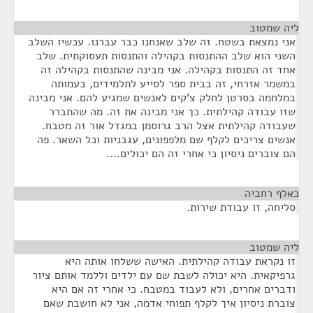
ליה שמטוב
¶
אני נמצאת בשטח. זה שלב שאנחנו כבר עברנו. עכשיו השלב
השני הוא שלב ההתנסות בקהילה והתנסות תעסוקתית. שלב
אחד זה התנסות בקהילה. אני מבינה שהתנסות בקהילה זה
במשמר אזרחי, זה בבית ספר לסייע לתלמידים, בעמותה
במלחמה בסרטן לחלק צ'קים לאנשים שמגיע להם. אני מבינה
שזו עבודה קהילתית. כך אני מבינה את זה. מה שהתברר
שעבודה קהילתית אצל הרב גרוסמן במגדל אור זה מטבח.
אנשים צריכים לקלף שם מלפפונים, עגבניות וכל השאר. פה
הם צוברים ניסיון כי אחרי זה הם יכולים....
כאלף רחביה
¶
סליחה, זו עבודת שירות.
ליה שמטוב
¶
זו נקראת עבודה קהילתית. האישה ששלחו אותה היא
גרפיקאית. היא יכולה לשבת שם עם ילדים וללמד אותם ציור
ודברים אחרים, ולא לעבוד במטבח. כי אחרי זה אם היא
צוברת ניסיון איך לקלף תפוחי אדמה, אני לא חושבת שאם