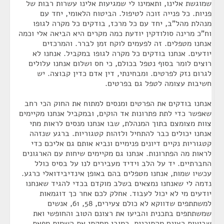
שמוגשת אלינו, ותאמינו לי שמגיעות אלינו עשרות רבות של
פניות. כל פנייה זוכה לטיפול. הביטוח הלאומי, יחד עם
מנהלת מהל"ב, יחד עם כל מרכז, בודקים כל מקרה לגופו
וח"כ מרינה סולודקין יודעת כמה מקרים היא הביאה אלי וכמה
אנחנו מטפלים. זה לפעמים לוקח זמן לברר. והמרכזים
יודעים. אנחנו בודקים כל מקרה לגופו במקביל. אנחנו לא
רוצים לומר בסוף נטפל בכולם, כי חס ושלום אנחנו עלולים
לגרום נזק לפרטים. ומבחינתי, דין אדם כדין קבוצה. יש
חשיבות עצומה לטפל גם בפרטים.
אנחנו בודקים את הפרטים ומנסים למתוח את החוק הכי רחב
שאפשר כדי לתת פתרונות אד הוקים, ובמקביל אנחנו מקיימים
צוות מצומצם בתוך המנהלת, שבו אנחנו מנסים לראות מתי
אנחנו יכולים כבר להתחיל ולזהות קטגוריות. ברגע שנזהה
קטגוריות נקיים דיונים פנימיים ונביא אותם גם אליכם כדי
לראות מה הפתרונות. אנחנו גם מקיימים שיחות עם הארגונים
החברתיים. יד על הלב וידיד מעבירים לנו על בסיס כולל
עכשיו שמות, אנחנו מטפלים בהם באופן אינדיבידואלי כרגע.
נדמה לי שאנחנו נמצאים בשלב מוקדם בכדי להגיד שאנחנו
יודעים מי לא יכול לעבוד. אחלק לכם אחר כך דוגמאות
למשתתפים שדווקא לא כולם צעירים, 58, 61, אנשים
שמשתתפים בתכנית והביעו את רצונם הטוב והחופשי ואת
שביעות רצונם מהתוכנית. כמובן מחקתי את השמות מפאת