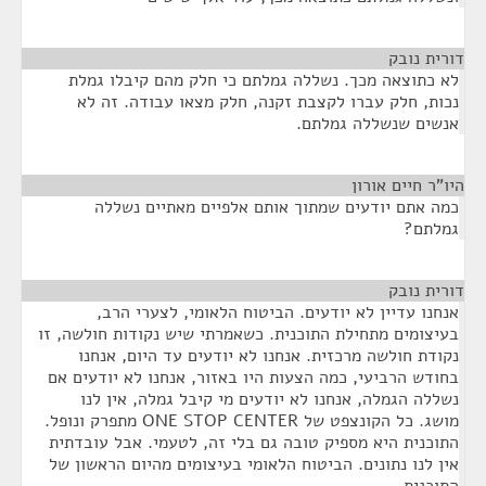
דורית נובק
¶
לא כתוצאה מכך. נשללה גמלתם כי חלק מהם קיבלו גמלת
נכות, חלק עברו לקצבת זקנה, חלק מצאו עבודה. זה לא
אנשים שנשללה גמלתם.
היו"ר חיים אורון
¶
כמה אתם יודעים שמתוך אותם אלפיים מאתיים נשללה
גמלתם?
דורית נובק
¶
אנחנו עדיין לא יודעים. הביטוח הלאומי, לצערי הרב,
בעיצומים מתחילת התוכנית. כשאמרתי שיש נקודות חולשה, זו
נקודת חולשה מרכזית. אנחנו לא יודעים עד היום, אנחנו
בחודש הרביעי, כמה הצעות היו באזור, אנחנו לא יודעים אם
נשללה הגמלה, אנחנו לא יודעים מי קיבל גמלה, אין לנו
מושג. כל הקונצפט של ONE STOP CENTER מתפרק ונופל.
התוכנית היא מספיק טובה גם בלי זה, לטעמי. אבל עובדתית
אין לנו נתונים. הביטוח הלאומי בעיצומים מהיום הראשון של