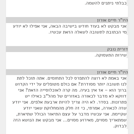
כבלתי ניתנים להשמה.
היו"ר חיים אורון
¶
אני מבקש לא בעוד חודש בישיבה הבאה, אני אפילו לא יודע
מי הכתובת לתשובה לשאלה הזאת עכשיו.
דורית נובק
¶
שירות התעסוקה.
היו"ר חיים אורון
¶
אני באמת לא רוצה להתפרס לכל התחומים. אתה תוכל לתת
לנו תשובה יותר מסודרת? אם כולם מטופלים על ידי הקדוש
ברוך הוא – אז אין בעיה. מה קרה לאוכלוסייה הזאת? אני
דווקא לא מדבר לכאורה באזורים של מהל"ב כאילו יש
פתרונות. בסדר. לא היה צריך להיות ארבעת אלפים. אני יודע
שזה לכאורה, אמרתי, כי זה חלק מהמחלוקת שאני יודע
שקיימת. אני עכשיו מדבר על עצם התיאור הכולל שתיארת,
שמתאריך מסוים, מאירוע מסוים... אני מבקש את הנושא הזה
לבדוק.