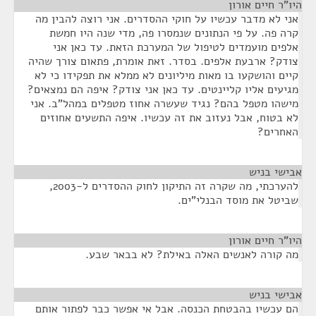
היו"ר חיים אורון
¶
אני לא מדבר עכשיו על חוקי ההסדרים. אני רוצה להבין מה
קרה פה. על פי הנתונים שנמסרו פה, מדי שנה היו חמשת
אלפים מועמדים לטיפול של המערכת הזאת. עד כאן אני
צודק? ארבעת אלפים. בסדר. זאת אומרת, פתאום צורך שהיה
קיים והושקעו בו מאות מיליונים לא ממלא את תפקידו כי לא
מגיעים אליו קליינטים. עד כאן אני צודק? איפה הם נמצאים?
מישהו מטפל בהם? נגיד שעשרה אחוז מטפלים במהל"ב. אני
לא בטוח, אבל נעזוב את זה עכשיו. איפה התשעים אחוזים
האחרים?
אבישי בניש
¶
להערכתי, מה שקרה זה התיקון לחוק ההסדרים ל-2003,
שביטל את מוסד הבנלי"ים.
היו"ר חיים אורון
¶
מה קורה לאנשים האלה באילת? לא בבאר שבע.
אבישי בניש
¶
הם עכשיו בהבטחת הכנסה. אבל אי אפשר כבר לפתור אותם