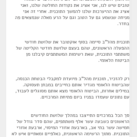
טובים שיש לנו, אני אציג את נקודות החולשה שלנו, ואני
אציג את ההיערכות שלנו להמשך התוכנית. אחרי זה אני
מניחה שנשמע גם על הטוב וגם על הרע מאלה שנמצאים פה
בחדר.
תוכנית מהל"ב סיימה בסוף אוקטובר את שלושת חודשי
ההפעלה הראשונים, שהם בעצם שלושת חודשי הקליטה של
משתתפי התוכנית, שאת רשימות המשתתפים קיבלנו מן
הביטוח הלאומי.
רק להזכיר, תוכנית מהל"ב מיועדת למקבלי הבטחת הכנסה,
שהביטוח הלאומי מגדיר אותם כחייבים במבחן תעסוקה.
במילים אחרות, הביטוח הלאומי מצא אותם מסוגלים לעבוד,
עם נתונים שעמדו בפניו ביום פתיחת המרכזים.
סך הכל במרכזים התייצבו במהלך שלושת החודשים
הראשונים כשבעה עשר אלף משתתפים, שהם סדר גודל של
חמישה עשר בתי אב, בארבעת אזורי המיסוי, ארבעת אזורי
התוכנית. מתוך הרשימה הראשונית, כאלפיים ומאתיים איש לא