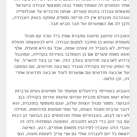
אחד הנתונים זה שאחוז מאוד גבוה ממוצאי עבודה בישראל
מוצאים עבודה בזכות קשרים. אנחנו מדברים על אוכלוסייה
שבהרבה מובנים אין לה פריסה מספיק עמוקה בשוק העבודה,
ולכן לה את האפשרות של חבר מביא חבר.
העובדה שיושב מישהו מחברת אמין ביד שרה עם מנהל
משמרת שהוא כן מחובר למקום עבודה. היא לכשעצמה תועלת
שולית, לא בשביל זה עשינו אותה, אבל גם היא תועלת. אלף
תשע מאות עשרים אם כן השתלבו בשירות בקהילה, שמוגבל
כידוע לארבעה חודשים בשלב הזה. אני כן בעד להאריך. על
פי החוק שירות בקהילה מוגדר כארבעה חודשים, עם הפסקה
של ארבעה חודשים עם אפשרות לעוד ארבעה חודשים אחרי
זה, וכן הלאה.
השבוע כשהייתי בירושלים שמעתי על חמישים נשים ערביות
שלא יצאו מעולם מהבית שהיום עושות שירות בקהילה בגן
הבוטני. מספר מנהל הצוות שלהן, שגם משתתף בתוכנית, הוא
דובר ערבית ומנהל הצוות, על שתי תופעות מדהימות. תחילה
לא רצו לבוא, בשבועיים שתלו תורמוסים בגן הבוטני הן רבות
עם בני זוגן כדי לבוא לתוכנית. התופעה המתלווה לזה זה
שבני הזוג שעבדו לסירוגין פתאום אומרים, רגע, האישה
יוצאת כל יום לעבודה אולי גם אני צריך לעשות משהו, וגם