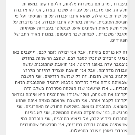
בעבודה, מרביתם במשרות מלאות, חלקם הקטן במשרות
חלקיות. אני מדברת על עבודה ששכר בצדה, אני לא מדברת
על שירות בקהילה, שהוא איננו עבודה על פי תפיסתי ועל פי
תפיסת התוכנית. שירות בקהילה איננו עבודה. אני מדברת על
אלף תשע מאות ושמונים איש, שנקלטו בעבודות אמיתיות
וקיבלו משכורת , לפחות שכר מינימום, במגוון מאוד רחב של
תפקידים.
זה לא פורסם בעיתון, אבל אני יכולה לומר לכם, ויושבים כאן
נציגי מרכזים שיוכלו לספר לכם, שקצב ההשמות בחודש
נובמבר עלה באופן דרמטי. אני חושבת שהתוכנית עושה
עבודה מדהימה, אבל אני חושבת שצריך להיזהר מלרוץ
ולחגוג בראש חוצות. זה רק שלושה חודשים. אני חושבת
שבאותה מידה צריך להיזהר מלבוא ולהגיד שהתוכנית הזאת
תכלית.... אלו שיטענו שזו הצלחה מסחררת בשלב הזה
יקדימו את השמחה, ואלו שיגידו שהתוכנית היא איומה ונוראה
יקדימו לקבור אותה. אני חושבת שהאמת מצויה איפה שהוא
באמצע. התוכנית נמצאת בשלושת החודשים האחרונים. אני
מרגישה, כמי שמופקדת מטעם הממשלה, אני לא נציגת
החברות כידוע לכם, על ביצוע התוכנית, אני מוכרחה כמי
שמאמינה אמונה גדולה בתוכנית, אני מתרשמת שהתוכנית
עובדת באופן מעורר התפעלות.