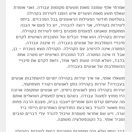
אמרתי אלף שמונה מאות תשעים מקומות עבודה. ואני אומרת
שאלף תשע מאות ועשרים איש הופנו לשירות בקהילה
בשלושת חודשי הפעילות הראשונים בכל המרכזים. ביחס
לשירות בקהילה, אני רוצה להבהיר, יש כל פעם אי הבנה
ומתקפות שאנחנו לפעמים סופגים ביחס לשירות בקהילה.
שירות בקהילה הוא אחד הכלים של התוכנית האישית לקדם
סיכויי השתלבות של אנשים בעבודה. זו איננה עבודה.
המטרה אינה להיטיב עם הקהילה. הקהילה תצא נשכרת – כן,
אבל זו אינה המטרה. לכל התוכנית האישית יש מטרה אחת
בלבד, ושלא תהיה טעות לאף אחד, וזאת לקדם את סיכויי
ההשתלבות של אנשים בעבודה.
תשאלו אותי, אז איך שירות בקהילה יתרום להשתלבות אנשים
בעבודה? שירות בקהילה נותן לאנשים רקורד תעסוקתי,
שירות בקהילה נותן לאנשים ניסיון. יש אנשים שתקופה ארוכה
היו מחוץ למעגל עבודה. כשהם באים למעסיק ושואלים אותם
מה עשיתם קודם והם אומרים ישבנו בבית, מצבם הרבה פחות
נוח מאשר להגיד בארבעת החודשים האחרונים הייתי ביד
שרה. ויש שם אחראי משמרת שיכול להגיד עלי דברים טובים
ומכיר אותי. כל הקונסטלציה משתנה.
דבר נוסף שלא היה ממטרות התוכנית ביחס לשירות בקהילה.