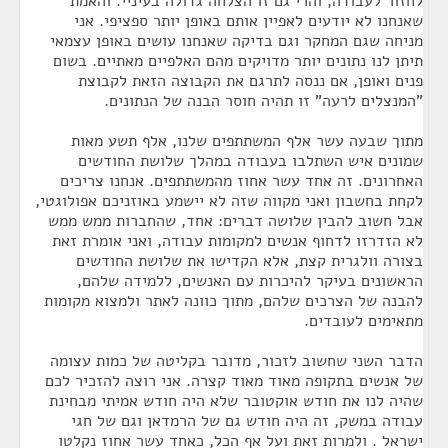
לחזור לעבודה, והרי גם זו הצלחה גדולה בעיניי. והאמת
שאנחנו לא יודעים לאפיין אותם באופן יותר ספציפי. אני
מניחה שגם המחקר וגם בדיקה שאנחנו עושים באופן עצמאי
תיתן לנו נתונים יותר מדויקים מהם האלפיים מאתיים. בשום
פנים ואופן, אם ננסה לתרגם את הקבוצה הזאת לקבוצת
"המנצלים לרעה" זו תהיה חוסר הבנה של הנתונים.
מתוך שבעה עשר אלף המשתתפים שלנו, אלף תשע מאות
שמונים איש השתלבו בעבודה במהלך שלושת החודשים
האחרונים. זה אחד עשר אחוז מהמשתתפים. אנחנו צריכים
לקחת בחשבון ואני מקווה שזה לא יישמע באוזניכם אפולוגטי,
אבל חשוב להבין שלושה דברים: אחד, שהחברות ממש ממש
לא הזדרזו לדחוף אנשים למקומות עבודה, ואני אומרת זאת
בצורה וולגרית קצת, אלא הקדישו את שלושת החודשים
הראשונים בעיקר להיכרות עם האנשים, ללמידה שלהם,
להבנה של הצרכים שלהם, מתוך כוונה לאתר ולמצוא מקומות
מתאימים לעובדים.
הדבר השני שחשוב לזכור, מדובר בקליטה של כמות עצומה
של אנשים בתקופה מאוד מאוד קצרה. אני רוצה להזכיר לכם
שהיה לנו את חודש אוקטובר שלא היה חודש אמיתי מבחינת
עבודה במשק, זה היה חודש גם של הרמדאן וגם של חגי
ישראל . ולמרות זאת ועל אף הכל, כאחד עשר אחוז נקלטו