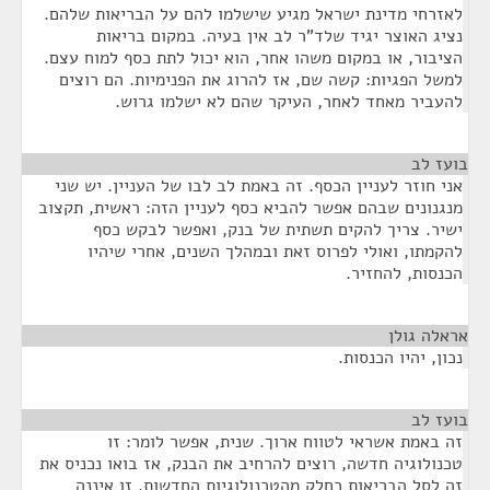
לאזרחי מדינת ישראל מגיע שישלמו להם על הבריאות שלהם.
נציג האוצר יגיד שלד"ר לב אין בעיה. במקום בריאות
הציבור, או במקום משהו אחר, הוא יכול לתת כסף למוח עצם.
למשל הפגיות: קשה שם, אז להרוג את הפנימיות. הם רוצים
להעביר מאחד לאחר, העיקר שהם לא ישלמו גרוש.
בועז לב
¶
אני חוזר לעניין הכסף. זה באמת לב לבו של העניין. יש שני
מנגנונים שבהם אפשר להביא כסף לעניין הזה: ראשית, תקצוב
ישיר. צריך להקים תשתית של בנק, ואפשר לבקש כסף
להקמתו, ואולי לפרוס זאת ובמהלך השנים, אחרי שיהיו
הכנסות, להחזיר.
אראלה גולן
¶
נכון, יהיו הכנסות.
בועז לב
¶
זה באמת אשראי לטווח ארוך. שנית, אפשר לומר: זו
טכנולוגיה חדשה, רוצים להרחיב את הבנק, אז בואו נכניס את
זה לסל הבריאות כחלק מהטכנולוגיות החדשות. זו איננה