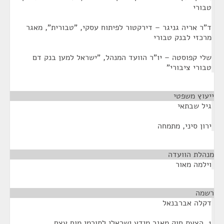
טבורי
ד"ר אריה גניגר – דירקטור לפיתוח עסקי, "טבורית", מאגר
מרכזי לבנק טבורי
שלי קפוסטה – יו"ר הוועד המנהל, "ישראל למען בנק דם
טבורי ציבורי"
ייעוץ משפטי
¶
גיל שבתאי
ירון סיני, מתמחה
מנהלת הוועדה
¶
וילמה מאור
רשמה
¶
דקלה אברבנאל
1. הצעת חוק מאגר מידע ישראלי לתורמי מוח עצם,