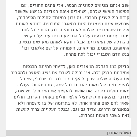
שוב אנחנו מגיעים לסוגיית הכסף. אלי פונים החולים, עם
הסיפור האישי שלהם, ושואלים איפה המדינה בנושא שקשור
קודם כול לעניין חברתי. זה נכון במיוחד לחולים הספרדים,
שכמעט אינם מיוצגים היום במאגרי התורמים. דווקא לאותם
אנשים שהסיכויים שלהם לא גבוהים, בנק הדם יכול לתת
פתרו. אנחנו יודעים על כל המבצעים ויודעים על הקושי
בהגדלה של המאגרים, אבל דווקא לאותם מיעוטים גנטיים –
אתיופים, תימנים, מרוקאים, העמותה על שם אלקובי וכו' –
בנק הדם הטבורי יכול לתת פתרון.
בדיוק כמו הגדלת המאגרים כאן, לדעתי תהיינה הכנסות
עתידיות בבנק כזה. אני יכולה לשבת עם נציג האוצר ולהסביר
את העמדה שלנו. צריך להקים מיד בנק דם טבורי, שיוכל
להציל חיים של מאות יהודים בכל שנה, גם ביהדות העולם.
מאות חולים בשנה. אם אפשר להקפיא את המנות ל-20 שנה,
מדובר בהצעת חוק שתציל אלפי חולים בעתיד הקרוב, חולים
שאין להם שום פתרון אחר, לא בתרומה של בן משפחה ולא
במאגרים הזרים. צריך גם וגם, ובגלל העלויות צריך לעשות
זאת בשתי הצעות נפרדות.
משפט אחרון
¶