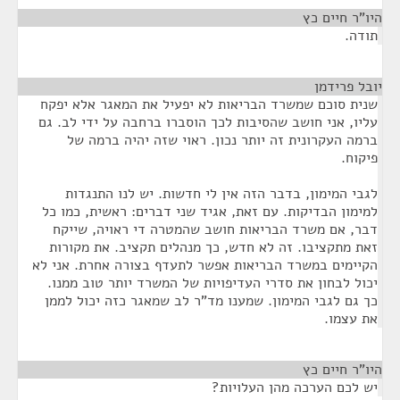
היו"ר חיים כץ
¶
תודה.
יובל פרידמן
¶
שנית סוכם שמשרד הבריאות לא יפעיל את המאגר אלא יפקח
עליו, אני חושב שהסיבות לכך הוסברו ברחבה על ידי לב. גם
ברמה העקרונית זה יותר נכון. ראוי שזה יהיה ברמה של
פיקוח.
לגבי המימון, בדבר הזה אין לי חדשות. יש לנו התנגדות
למימון הבדיקות. עם זאת, אגיד שני דברים: ראשית, כמו כל
דבר, אם משרד הבריאות חושב שהמטרה די ראויה, שייקח
זאת מתקציבו. זה לא חדש, כך מנהלים תקציב. את מקורות
הקיימים במשרד הבריאות אפשר לתעדף בצורה אחרת. אני לא
יכול לבחון את סדרי העדיפויות של המשרד יותר טוב ממנו.
כך גם לגבי המימון. שמענו מד"ר לב שמאגר כזה יכול לממן
את עצמו.
היו"ר חיים כץ
¶
יש לכם הערכה מהן העלויות?