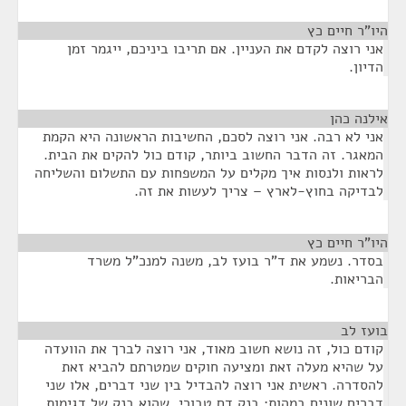
היו"ר חיים כץ
¶
אני רוצה לקדם את העניין. אם תריבו ביניכם, ייגמר זמן
הדיון.
אילנה כהן
¶
אני לא רבה. אני רוצה לסכם, החשיבות הראשונה היא הקמת
המאגר. זה הדבר החשוב ביותר, קודם כול להקים את הבית.
לראות ולנסות איך מקלים על המשפחות עם התשלום והשליחה
לבדיקה בחוץ-לארץ – צריך לעשות את זה.
היו"ר חיים כץ
¶
בסדר. נשמע את ד"ר בועז לב, משנה למנכ"ל משרד
הבריאות.
בועז לב
¶
קודם כול, זה נושא חשוב מאוד, אני רוצה לברך את הוועדה
על שהיא מעלה זאת ומציעה חוקים שמטרתם להביא זאת
להסדרה. ראשית אני רוצה להבדיל בין שני דברים, אלו שני
דברים שונים במהות: בנק דם טבורי, שהוא בנק של דגימות