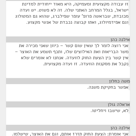
זו עבודה מקצועית ומעמיקה, היא מאוד ייחודית למדינת
ישראל, בגלל המרחב האתני שלה. זה לא פשוט. יש ועדה
מכובדת, שבראשה פרופ' עופר שפילברג, שהוא גם המטולוג
וגם אפידמיולוג, ואתו קבוצה נכבדת של אנשי מקצוע.
אילנה כהן
¶
אני רוצה לומר לך שאין שום קשר – כיוון שאני מכירה את
משר הבריאות ואת האילוצים שלו, ותכף תשמע את האוצר –
אין קשר בין הצעת החוק לוועדה. אנחנו לא אומרים שלא
נקבל את מסקנות הוועדה. זו ועדה מקצועית.
משה כחלון
¶
אפשר בחקיקת משנה.
אראלה גולן
¶
לא, שישבו ויחליטו.
אילנה כהן
¶
אני אומרת: הצעת החוק תזרז אותם, וגם את האוצר, שישלמו.