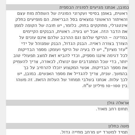
כמובן, אנחנו מגיעים לסוגיה הכספית
¶
ראשית, באופן בסיסי ועקרוני הסוגיה של השתלת מוח עצם
והאיתור הראשוני נמצאים בסל הבריאות. הם מופיעים כחלק
אינטגרלי, מחוקקים בחוק. כלומר, יש חובה של הקופה לממן
את הדבר הזה. אבל יש בעיה. ראשית, הבנקים הקיימים
במדינה – ההיקף שלהם וגם ההרכב שלהם אינם עונים על
הצורך בצורה ראויה. הבנק הגדול, הבנק שמנוהל על ידי
"עזר מציון", יש לו בעיה של היקף ועומק: מספר הבדיקות
לכל דגימה איננו מספיק, וכדי להביא זאת למצב תפעולי טוב
יותר, כדי שכל המתנדבים שם ינוצלו, לכאורה, צריך להעמיק
את מספר הבדיקות. אנשי המקצוע יוכלו להרחיב על כך
בהמשך. שנית, צריך להגדיל את מספר האנשים. כמובן, יש
לכך עלות. אנחנו בשלבי תמחור של העלות הזאת. זה משהו
בין 10-100 מיליון ש"ח.
אראלה גולן
¶
תחום רחב מאוד.
משה כחלון
¶
תמיד למשרד יש מרחב מחייה גדול.