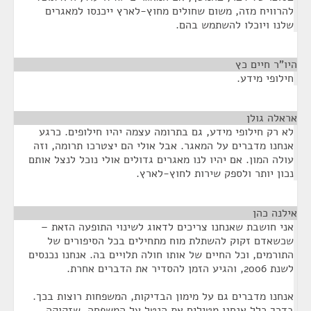
להרוויח מזה, משום שחולים מחוץ-לארץ ייכנסו למאגרים
שלנו ויוכלו להשתמש בהם.
היו"ר חיים כץ
¶
חילופי מידע.
אראלה גולן
¶
לא רק חילופי מידע, גם בתרומה עצמה יהיו חילופים. כרגע
אנחנו מדברים על המאגר. אבל אולי הם יצטרכו תרומה, וזה
עולה המון. אם יהיו לנו מאגרים גדולים אולי נוכל לנצל אותם
נכון יותר ולספק שירות לחוץ-לארץ.
אילנה כהן
¶
אני חושבת שאנחנו צריכים לדאוג לשינוי התופעה הזאת –
שכשאדם זקוק להשתלת מוח מתחילים בכל הסיפורים של
התורמים, וכל החיים של אותו חולה תלויים בה. אנחנו נכנסים
לשנת 2006, והגיע הזמן להסדיר את הדברים אחרת.
אנחנו מדברים גם על מימון הבדיקות, המשפחות רוצות בכך.
בדרך כלל אנחנו מטילים את הנטל על המשפחה, שזקוקה