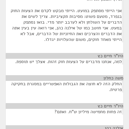
אני הייתי מסתפק במועט. הייתי מבקש לקדם את הצעות החוק
בנפרד, מטעם פשוט: מסיבות תקציביות. צריך לשים את
הדברים על השולחן ולא לערבב יותר מדי. בואו נסתפק
במעט. אני חושב כמו של אילנה כהן, אני רואה עין בעין אתה
את הדברים והצרכים ואת החיוניות של הדברים, אבל לא
הייתי מאחד חוקים, משום שהעלויות יגדלו.
היו"ר חיים כץ
¶
למה, אנחנו מדברים על הצעות חוק זהות. אצלך יש תוספת.
משה כחלון
¶
החלק הזה לא חוצה את הגבולות האפשריים במסגרת בחקיקה
פרטית.
היו"ר חיים כץ
¶
זה פחות מחמישה מיליון ש"ח. ואתם?
אילנה כהן
¶