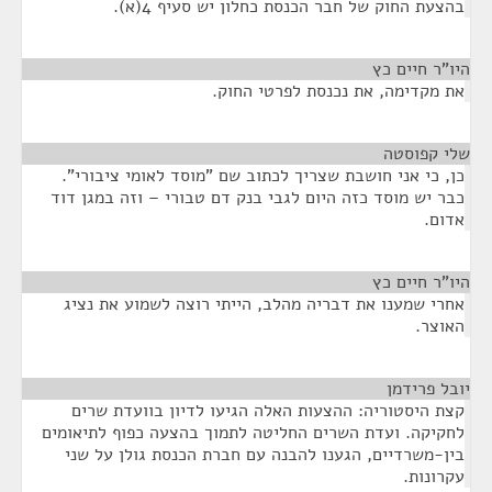
בהצעת החוק של חבר הכנסת כחלון יש סעיף 4(א).
היו"ר חיים כץ
¶
את מקדימה, את נכנסת לפרטי החוק.
שלי קפוסטה
¶
כן, כי אני חושבת שצריך לכתוב שם "מוסד לאומי ציבורי".
כבר יש מוסד כזה היום לגבי בנק דם טבורי – וזה במגן דוד
אדום.
היו"ר חיים כץ
¶
אחרי שמענו את דבריה מהלב, הייתי רוצה לשמוע את נציג
האוצר.
יובל פרידמן
¶
קצת היסטוריה: ההצעות האלה הגיעו לדיון בוועדת שרים
לחקיקה. ועדת השרים החליטה לתמוך בהצעה כפוף לתיאומים
בין-משרדיים, הגענו להבנה עם חברת הכנסת גולן על שני
עקרונות.