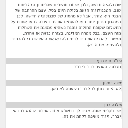
טכנולוגיה חדשה, ולכן אנחנו חושבים שהפתרון הזה פחות
טוב. הטכנולוגיה הזאת כלולה היום בסל. עצם ההרחבה של
הבנק היא צורך, אבל לא מהסוג של טכנולוגיה חדשה. לכן
המנגנון הנכון יותר הוא להעמיס את זה בצורה זו או אחרת על
התשלום שקופת החולים נותנת כשהיא מממנת את השתלות
מוח העצם. בכל מקרה המדינה, בצורה כזאת או אחרת,
תצטרך להכניס את היד לכיס ולהביא את ההפרש כדי להרחיב
ולהעמיק את הבנק.
היו"ר חיים כץ
¶
חזרתי. האוצר כבר דיבר?
משה כחלון
¶
לא הייתי נותן לו לדבר כשאתה לא כאן.
אילנה כהן
¶
אני תקפתי אותו. אגיד לך במשפט אחד. אמרתי שהוא בוודאי
יברך, ויגיד מאיפה לקחת את זה.