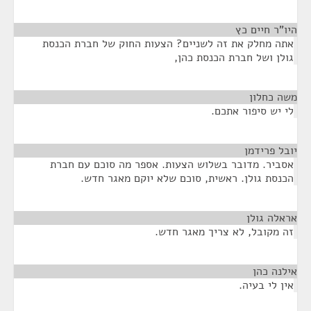
היו"ר חיים כץ
¶
אתה מחלק את זה לשניים? הצעות החוק של חברת הכנסת
גולן ושל חברת הכנסת כהן,
משה כחלון
¶
לי יש סיפור אתכם.
יובל פרידמן
¶
אסביר. מדובר בשלוש הצעות. אספר מה סוכם עם חברת
הכנסת גולן. ראשית, סוכם שלא יוקם מאגר חדש.
אראלה גולן
¶
זה מקובל, לא צריך מאגר חדש.
אילנה כהן
¶
אין לי בעיה.