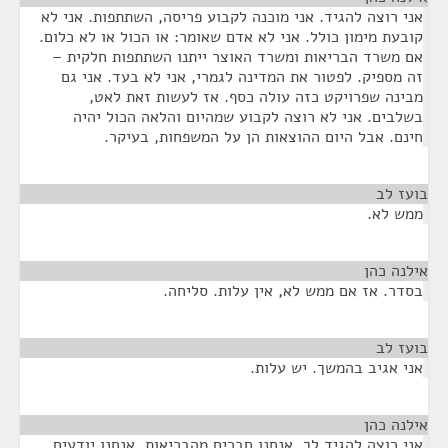
אני רוצה להגיד. אני מוכנה לקבוע פריסה, השתתפות. אני לא
קובעת מימון כולל. אני לא אדם שאומר: או הכול או לא כלום.
אם משרד הבריאות ומשרד האוצר ייתנו השתתפות חלקית –
זה מספיק. לפטור את המדינה לגמרי, אני לא בעד. אני גם
מבינה שפרויקט כזה עולה כסף. אז לעשות זאת לאט,
בשלבים. אני לא רוצה לקבוע שמהיום והלאה הכול יהיה
חינם. אבל היום ההוצאות הן על המשפחות, בעיקר.
בועז לב
¶
ממש לא.
אילנה כהן
¶
בסדר. אז אם ממש לא, אין עלות. סליחה.
בועז לב
¶
אני אגיב בהמשך. יש עלות.
אילנה כהן
¶
אני רוצה להגיד לך, אנחנו חברים מהבריאות, אנחנו יודעים