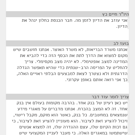
היו"ר חיים כץ
¶
אני עוזב את הדיון לזמן מה. חבר הכנסת כחלון ינהל את
הדיון.
בועז לב
¶
אנחנו משרד הבריאות, לא משרד האוצר. אנחנו חושבים שיש
מקום למצוא את הדרך לתת את הכסף הזה כדי להביא את
המדינה למצב אופטימלי. לא יהיה מצב מקסימלי. צריך
להחליט על הפריסה הרב-שנתית כדי שהיא תאפשר הגדלה
הדרגתית ולא נצטרך לצאת למבצעים הבלתי ראויים האלה,
כך אני רואה אותם באופן עקרוני.
צריך לומר עוד דבר
¶
יש כאן רעיון של בנק אחד. בהרבה מקומות בעולם אין בנק
אחד. זה לא המצב בהכרח. אנחנו מדברים על מאגרי מידע
שנמצאים במחשבים. כל בנק, כאשר הוא מוקם, מקבל רישוי,
ויכול להציע זאת לציבור. הוא מעוניין להציע זאת לציבור, כי
גם זכות הקיום שלו, עצם ההגדרה שלו, זה למצוא אנשים
שישתמשו במאגרים האלה. כי מעבר לעניין המקצועי שיש