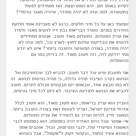
לסיוע באותו זמן. היא המתרוצצת. ואז מתחילים לפעול
בתקשורת. למה שזה לא יהיה מסודר, שיהיה מאגר נורמלי?
שמעתי כאן על כל מיני חלקים. כרגע לא מעניינת אותי חלוקת
החדרים בפנים. משרד הבריאות נבון דיו להקים מאגר ולסדר
את עניין התשלום. התשלום מאוד חשוב. אנשים מתחילים
להטיס את הבדיקות שלהם לחוץ-לארץ וכו', למה שזה לא
יהיה מסודר, בצורה הפשוטה והטובה ביותר? איש לא יודע
מתי יזדקק לזה, וזה חשוב מאוד. זה בדיוק כמו עם
ההשתלות.
אני חושבת שיש עוד דבר חשוב: להביא לכך שהחשיבות של
הנושא בקרב הציבור תהיה גדולה, כי תהיה נגישות לנושא. זה
לא כמו מבצע אחד, שבאותו יום מבקשים מכולם לתרום. חשוב
להביא את הנושא לתודעת הציבור. לא ניתן לכל מיני גורמים.
העניין הוא עניין בריאותי, הוא חשוב מאוד, הוא חשוב לכלל
אזרחי מדינת ישראל, וצריך לעשות זאת בצורה הטובה ביותר.
המאגר חייב להיות וצריך גם להסדיר את עניין התשלום.
אי-אפשר שכל היום האזרח יהיה כספומט. הוא כספומט לגבי
האשפוז הסיעודי שלו, לגבי התרופות, הכול. אוהבים אותו
כשהוא צעיר ונחמד, ובקושי זקוק ל"אקמול", אבל כשהוא