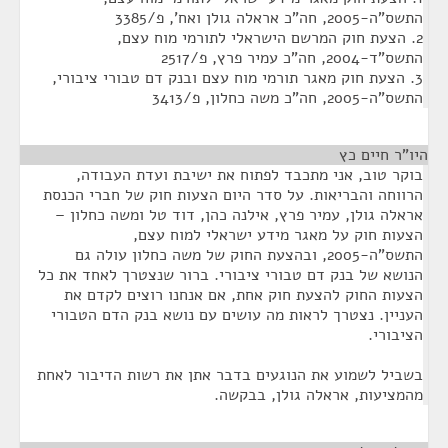
התשס"ה-‏2005, חה"כ אראלה גולן ואח', פ/3385
2. הצעת חוק המרשם הישראלי לתורמי מוח עצם,
התשס"ד-2004, חה"כ עמיר פרץ, פ/2517
3. הצעת חוק מאגר תורמי מוח עצם ובנק דם טבורי ציבורי,
התשס"ה-2005, חה"כ משה כחלון, פ/3413
היו"ר חיים כץ
¶
בוקר טוב, אני מתכבד לפתוח את ישיבת ועדת העבודה,
הרווחה והבריאות. על סדר היום הצעות חוק של חברי הכנסת
אראלה גולן, עמיר פרץ, אילנה כהן, דוד טל ומשה כחלון –
הצעות חוק על מאגר מידע ישראלי למוח עצם,
התשס"ה-2005, ובהצעת החוק של משה כחלון עולה גם
הנושא של בנק דם טבורי ציבורי. ברור שנצטרך לאחד את כל
הצעות החוק להצעת חוק אחת, אם אנחנו רוצים לקדם את
העניין. נצטרך לראות מה עושים עם נושא בנק הדם הטבורי
הציבורי.
בשביל לשמוע את הנוגעים בדבר אתן את רשות הדיבור לאחת
מהמציעות, אראלה גולן, בבקשה.