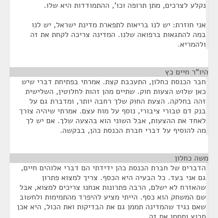
נקלע לצרכים, מתן תרופה וכו', ההתמודדות היא שלו.
אני חוזרת: יש לנו בריאות לתפארת מדינת ישראל, יש לנו
במה להתגאות ברפואה שלנו. המדינה צריכה לקחת את זה
ולהמריא.
היו"ר חיים כץ
¶
חבר הכנסת כחלון, התעכבת קצת. אמרתי בפתיחת דברי שיש
כאן שלוש הצעות חוק. שתיים מהן זהות לחלוטין, השלישית
זהה בחלקה. הצעת החוק שלך רחבה יותר, ומדברת גם על
בנק דם טבורי ציבורי, נוסף על מוח עצם. אמרתי שיהיה צורך
לאחד את ההצעות, אבל השוני הוא בהצעה שלך. אם יש לך
מה להוסיף על דברי חברת הכנסת כהן, בבקשה.
משה כחלון
¶
הדברים של חברת הכנסת כהן ידידתי הם דברי אלוהים חיים,
גם אני בעד. כל הבעיה היא הכסף. צריך למצוא פתרון
שהאזרח לא ישלם, הרבה פתרונות אנחנו צריכים למצוא, אבל
שם המשחק הוא כסף. הייתי מציע להיפרד מהתמימות ולחשוב
שאם נגיד שהמדינה תממן גם את הבדיקות ואת הכול, היא אכן
תרוץ ותממן את זה.