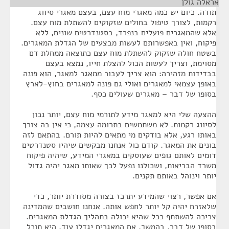
אראלה גולן
¶
תודה. כיום יש כמה מאגרי מוח עצם, בעצם מאגרי סיווג
רקמות, לצורך טיפול בחולים שזקוקים להשתלת מוח עצם.
אלא שהמאגרים פועלים בנפרד, בסטנדרטים שונים, ללא
פיקוח, ואין באפשרותם לעשות מבצעים של הגדלת המאגרים.
בשטח חולה שזקוק להשתלת מוח עצם כתוצאה ממחלת דם
מסוימת, וצריך לעשות הכול להצלת חייו, נמצא בעצם
בבדידות מזהירה: הוא צריך לעבור ממאגר למאגר, הוא פונה
באופן עצמאי למאגרים ואולי גם פונה למאגרים בחוץ-לארץ
בסופו של דבר – מאגרים שעולים כסף.
ההצעה שלי היא למאגר מידע לתורמי מוח עצם, יותר נכון
לסיווג רקמות. לא משתמשים בתרומה עצמה, כי אין בה צורך
באותו רגע, אלא בודקים מי מתאים להיות תורם. בהתאם לזה
בונים את המאגר. קודם כול אנחנו מבקשים שיהיו סטנדרטים
דומים לאותם גופים שעוסקים במאגרי המידע, שיהיה פיקוח
משרד הבריאות, ושכולנו נפעל לכך שאותו מאגר יהיה גדול
יותר וינוהל באותם תקנים.
אם אפשר, רצוי שהמידע יתרכז בצורה מסודרת יותר, כדי
שלאזרח יהיה קל יותר לחפש אותה. אנחנו חושבים שהמדינה
צריכה להשתתף ככל שהיא יכולה בתהליך הגדלת המאגרים.
בסופו של דבר, בהמשך, אם המאגרים יגדלו עוד, היא תוכל