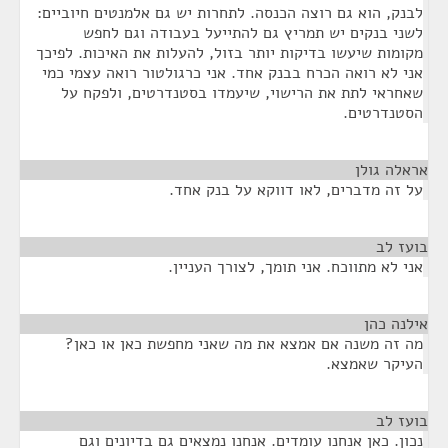
לבנק, הוא גם רוצה הכנסה. לתחרות יש גם אלמנטים חיוביים:
לשני בנקים יש תמריץ גם להתייעל בעבודה וגם לחפש
מקומות שיעשו בדיקות יותר בזול, להעלות את האיכות. לפיכך
אני לא רואה הכרח בבנק אחד. אני כרגולטור רואה עצמי כמי
שאחראי לתת את הרישוי, שיעמדו בסטנדרטים, ולפקח על
הסטנדרטים.
אראלה גולן
¶
על זה מדברים, לאו דווקא על בנק אחד.
בועז לב
¶
אני לא מתווכח. אני תומך, לצורך העניין.
אילנה כהן
¶
מה זה משנה אם אמצא את מה שאני מחפשת כאן או כאן?
העיקר שאמצא.
בועז לב
¶
נכון. כאן אנחנו עומדים. אנחנו נמצאים גם בדיונים וגם