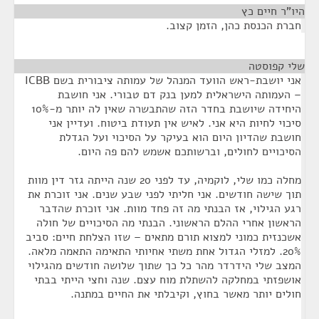
היו"ר חיים כץ
¶
חברת הכנסת כהן, הזמן קצוב.
שלי קפוסטה
¶
אני יושבת-ראש הוועד המנהל של עמותה ציבורית בשם ICBB
– העמותה הישראלית למען בנק דם טבורי. אני חושבת
היחידה שיושבת בחדר הזה שהתבשרה שאין לה יותר מ-10%
סיכוי לחיות היא אני. לאיש אין תעודת ביטוח. ועדיין אני
חושבת שהדיון היום הוא בעיקר על הסיכוי ועל הגדלת
הסיכויים לחולים, וברשותכם אשמש להם פה היום.
מחלה כמו שלי, לוקמיה, עד לפני 20 שנה הייתה גזר דין מוות
תוך שישה חודשים. אני חליתי לפני שבע שנים. אני זוכרת את
רגע הגילוי, אז הבנתי מה זה פחד מוות. אני זוכרת שהדבר
הראשון אחרי ההלם הראשוני. הבנתי מה הסיכויים של חולה
אשכנזית כמוני למצוא תורם מתאים – שזו הצלחת חיים: סביב
20%. למזלי הגדול אחת משתי אחיותי התאימה התאמה מלאה.
המצב שלי הידרדר מהר כל כך שתוך שלושה חודשים מהגילוי
אושפזתי במחלקה להשתלת מוח עצם. שנה וחצי הייתי בבתי
חולים יותר מאשר בחוץ, וקיבלתי את החיים במתנה.