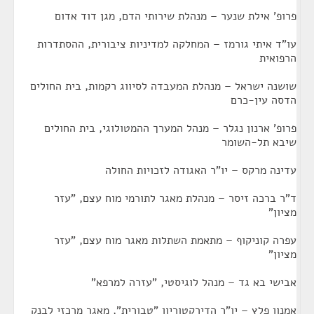
פרופ' אילת שנער – מנהלת שירותי הדם, מגן דוד אדום
עו"ד איתי גורמז – המחלקה למדיניות ציבורית, ההסתדרות
הרפואית
שושנה ישראל – מנהלת המעבדה לסיווג רקמות, בית החולים
הדסה עין-כרם
פרופ' ארנון נגלר – מנהל המערך ההמטולוגי, בית החולים
שיבא תל-השומר
עדינה מרקס – יו"ר האגודה לזכויות החולה
ד"ר ברכה זיסר – מנהלת מאגר לתורמי מוח עצם, "עזר
מציון"
עפרה קוניקוף – מתאמת השתלות מאגר מוח עצם, "עזר
מציון"
אבישי בא גד – מנהל לוגיסטי, "עזרה למרפא"
אמנון פלץ – יו"ר הדירקטוריון "טבורית", מאגר מרכזי לבנק