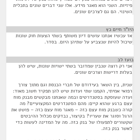
פיזיות. השני הוא מאגר מידע. אלו שני דברים שונים בתכלית
השינוי. הם גם לצרכים שונים.
היו"ר חיים כץ
¶
אז עכשיו אנחנו עושים דיון משותף בשתי הצעות חוק שונות
שיכול להיות שנצביע על שתיהן היום. בסדר.
בועז לב
¶
אני רק רוצה שנבין שמדובר בשתי ישויות שונות, שיש להן
בעלות דרישות וצרכים שונים.
שנית, בין השאר בעידודם של חברי הכנסת וגם מתוך צורך
רפואי אמיתי, הקמנו שתי ועדות שיש להן תפקיד חשוב מאוד:
ועדה שעוסקת בסטנדרטים ובמה שאנחנו מבקשים מבנק מוח
עצם ברגע שהוא קיים: מהם הסטנדרטים המקצועיים? מה
קורה כשבנק מוח עצם כזה – מאגר מוח עצם כזה – פושט את
הרגל וסוגר את שעריו? בקיצור, נבדקים מכלול ההיבטים
שקשורים לתפעולו של בנק כזה. מה על המדינה לעשות כדי
לאשר בנק כזה.