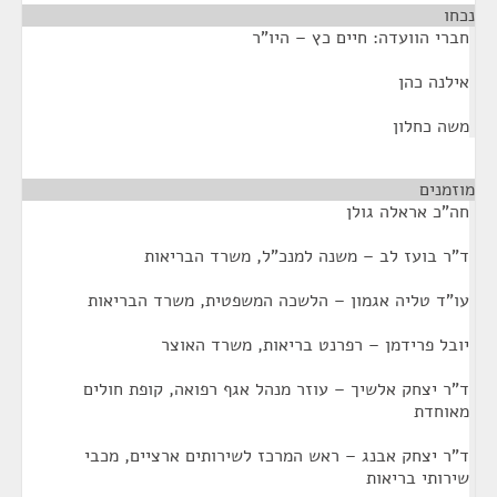
נכחו
¶
חברי הוועדה: חיים כץ – היו"ר
אילנה כהן
משה כחלון
מוזמנים
¶
חה"כ אראלה גולן
ד"ר בועז לב – משנה למנכ"ל, משרד הבריאות
עו"ד טליה אגמון – הלשכה המשפטית, משרד הבריאות
יובל פרידמן – רפרנט בריאות, משרד האוצר
ד"ר יצחק אלשיך – עוזר מנהל אגף רפואה, קופת חולים
מאוחדת
ד"ר יצחק אבנג – ראש המרכז לשירותים ארציים, מכבי
שירותי בריאות