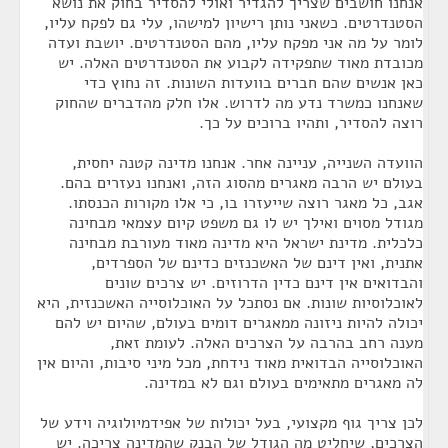
אנחנו חושבים שצריך להגדיר ואולי להסדיר בחוק את נושא
הסטנדרטים. כשאני נותן רישיון למישהו, עלי גם לפקח עליו,
לומר על מה אני מפקח עליו, מהם הסטנדרטים. יושבת ועדה
מכובדת מאוד שתפקידה לקבוע את הסטנדרטים האלה. יש
כאן אנשים שהם חברים בוועדות השונות. זה נחוץ כדי
שאנחנו כמשרד נדע מה לדרוש. אלו חלק מהדברים שהחוק
רוצה להסדיר, ותהיו ברוכים על כך.
הוועדה השנייה, עניינה אחר. אנחנו מדינה קטנה יחסית,
בעולם יש הרבה מאגרים מהסוג הזה, ואנחנו נעזרים בהם.
אגב, כל מאגר רוצה שייעזרו בו, כי אלו מקורות הכנסתו.
מגודל מסוים ואילך יש לו גם משפט קיום עצמאי מבחינה
כלכלית. מדינת ישראל היא מדינה מאוד מעורבת מבחינה
אתנית, ואין דינם של האשכנזים כדינם של הספרדים,
והבדואים אין דינם כדין הדרוזים. יש צרכים שונים
לאוכלוסיות שונות. אם נסתכל על האוכלוסייה האשכנזית, היא
יכולה להיות ניזונה ממאגרים דומים בעולם, שהיום יש להם
מענה רחב בהרבה על הצרכים האלה. לעומת זאת,
האוכלוסייה הבדואית מאוד נידחת, מכל מיני סיבות, והיום אין
לה מאגרים מתאימים בעולם וגם לא במדינה.
לכן צריך גוף מקצועי, בעל יכולות של אפידמיולוגיה וידע של
הצרכים, שיחליט מה הגודל של הבנק שהמדינה צריכה. יש