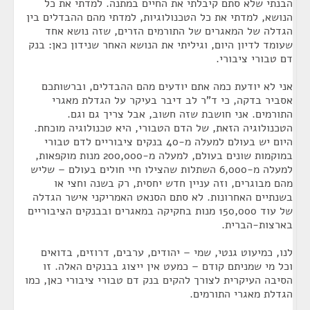
הבנתי שלא סתם קיבלתי את החיים במתנה. למדתי את כל
הנושא, למדתי את כל הטכנולוגיות, למדתי מהם ההבדלים בין
הגדלה של המאגרים של התורמים הזרים, שזה נושא אחד
שעומד לדיון היום, וגיליתי את הנושא האחר שנידון כאן: בנק
דם טבורי ציבורי.
אני לא יודעת כמה אתם יודעים מהם ההבדלים, וברשותכם
אסביר בדקה, כי ד"ר לב דיבר בעיקר על הגדלת מאגרי
התורמים. אני חושבת שזה חשוב, אבל צריך גם וגם.
הטכנולוגיה הזאת, של הדם הטבורי, היא טכנולוגיה מוכחת.
היום יש בעולם למעלה מ-40 בנקים ציבוריים לדם טבורי
במוקמות שונים בעולם, למעלה מ-200,000 מנות מוקפאות,
למעלה מ-6,000 השתלות שהצילו חיי חולים בעולם – שליש
מהם מבוגרים, וזה עניין חדש יחסית, רק בשנה וחצי או
בשנתיים האחרונות. לא סתם הסנאט האמריקני אישר הגדלה
של עוד 150,000 מנות בחקיקה במאגרים ובבנקים הציבוריים
בארצות-הברית.
לנו, כמיעוט גנטי, שמי – יהודים, ערבים, דרוזים, בדואים
וכל מי שמניתם קודם – כמעט אין ייצוג בבנקים האלה. זו
הסיבה העיקרית לצורך להקים בנק דם טבורי ציבורי כאן, כמו
הגדלת מאגרי התורמים.