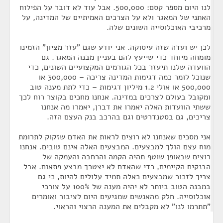
לנו היום מספר קסם: 500,000. אבל עוד לא דובר על הפילוח
האתני של המאגר ולא על הצרכים האמיתיים של המדינה, על
מרכיבי האוכלוסייה השונים שלה.
לכן יש ועדה שזה עיסוקה. אני יודע שגם "עזר מציון" הזמינו
מומחה מיוחד כדי שייעץ להם בעניין מבנה המאגר. גם
הוועדה שלנו תיעזר בכל הגורמים המקצועיים השונים, כדי
שנוכל לומר כמה דגימות המדינה צריכה – 300,000 או
500,000 או אולי 1.2 מיליון דגימות – כדי לתת מענה טוב
ומקובל בעולם לצרכים במדינה. אנחנו מחכים בקוצר רוח לכך
ששתי הוועדות האלה יאמרו את דברן, יאמרו מה אנחנו
צריכים, גם בסטנדרטים וגם בהרכב בנק העצם הזה.
אני מסכים שאנחנו לא רוצים לראות את האדם שזקוק לתרומת
מוח עצם הולך למבצעים. המבצעים האלה אינם טובים. אנחנו
רוצים שבאופן שוטף תהיה הקמה והרחבה והעמקה של
הבנקים הקיימים, כדי שהאדם לא יצטרך מבצע פתאום. אבל
צריך לזכור שמבצעים כאלה תמיד עלולים להיות, כי גם
במבנה הטוב ביותר לא יהיה מענה של 100% על צורכי
אוכלוסייה. חלק מהאנשים שמגיעים היום לציבור ואומרים
"תתרמו לנו" לא מקבלים את המענה הרצוי והראוי.