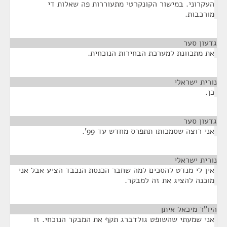
העקרוני. במישור הקונקרטי מתעוררות פה שאלות די
מורכבות.
גדעון סער
¶
את מתכוונת למערכת הבחירות הנוכחית.
נורית ישראלי
¶
כן.
גדעון סער
¶
אני רוצה שסמכותו תתפרס מחדש עד 99'.
נורית ישראלי
¶
אין לי מנדט להסכים למה שחבר הכנסת הנכבד הציע אבל אני
מוכנה להציג את זה למבקר.
היו"ר מיכאל איתן
¶
אני שמעתי שהשופט גולדברג תקף את המבקר הנוכחי. זו