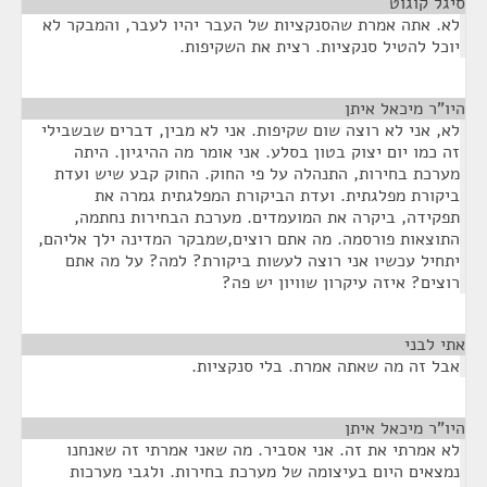
סיגל קוגוט
¶
לא. אתה אמרת שהסנקציות של העבר יהיו לעבר, והמבקר לא
יוכל להטיל סנקציות. רצית את השקיפות.
היו"ר מיכאל איתן
¶
לא, אני לא רוצה שום שקיפות. אני לא מבין, דברים שבשבילי
זה כמו יום יצוק בטון בסלע. אני אומר מה ההיגיון. היתה
מערכת בחירות, התנהלה על פי החוק. החוק קבע שיש ועדת
ביקורת מפלגתית. ועדת הביקורת המפלגתית גמרה את
תפקידה, ביקרה את המועמדים. מערכת הבחירות נחתמה,
התוצאות פורסמה. מה אתם רוצים,שמבקר המדינה ילך אליהם,
יתחיל עכשיו אני רוצה לעשות ביקורת? למה? על מה אתם
רוצים? איזה עיקרון שוויון יש פה?
אתי לבני
¶
אבל זה מה שאתה אמרת. בלי סנקציות.
היו"ר מיכאל איתן
¶
לא אמרתי את זה. אני אסביר. מה שאני אמרתי זה שאנחנו
נמצאים היום בעיצומה של מערכת בחירות. ולגבי מערכות