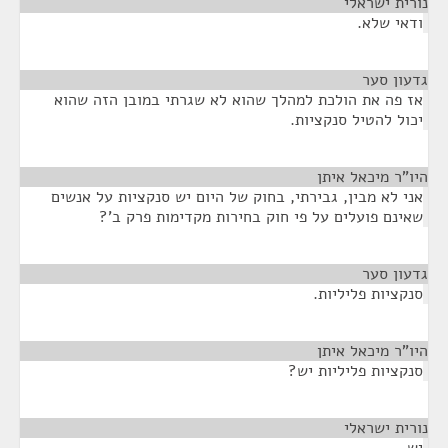
נורית ישראלי
¶
ודאי שלא.
גדעון סער
¶
אז פה את הולכת למהלך שהוא לא שגרתי במובן הזה שהוא
יכול להטיל סנקציות.
היו"ר מיכאל איתן
¶
אני לא מבין, גבירתי, בחוק של היום יש סנקציות על אנשים
שאינם פועלים על פי חוק בחירות מקדימות פרק ב'?
גדעון סער
¶
סנקציות פליליות.
היו"ר מיכאל איתן
¶
סנקציות פליליות יש?
נורית ישראלי
¶