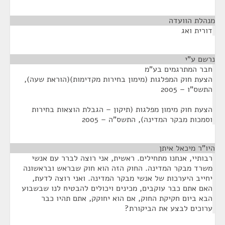
מנהלת הוועדה
¶
דורית ואג
נרשם ע"י
¶
חבר המתרגמים בע"מ
הצעת חוק המפלגות (מימון בחירות מקדימות)(הוראת שעה),
התשס"ו – 2005
הצעת חוק מימון מפלגות (תיקון – הגבלת הוצאות בחירות
וסמכות מבקר המדינה), התשס"ה – 2005
היו"ר מיכאל איתן
¶
רבותיי, אנחנו מתחילים. ראשית, אני רוצה לברר עם אנשי
משרד מבקר המדינה. החוק הזה הוא חוק שבראש ובראשונה
יחייב היערכות של אנשי מבקר המדינה. ואני רוצה לדעת,
האם אתם כבר עוקבים, מכינים ויכולים להבטיח לנו שבשבוע
הבא ביום חקיקת החוק, אם הוא יחוקק, אתם תהיו כבר
ערוכים לבצע את הביקורת?