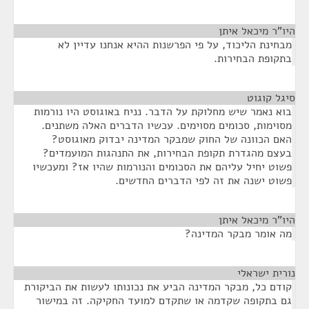
היו"ר מיכאל איתן
¶
מבחינת הליכוד, על פי הפרשנות ההיא אנחנו עדיין לא
בתקופת הבחירות.
סיגל קוגוט
¶
בוא נאמר שיש מחלוקת על הדבר. נניח באוגוסט היו נורמות
מסוימות, סכומים מסוימים. עכשיו הדברים האלה משתנים.
האם הכוונה של החוק שמבקר המדינה יבדוק מאוגוסט?
בעצם מהגדרת תקופת הבחירות, את התנהגות המועמדים?
פשוט יחיל עליהם את הסכומים והנורמות שהיו אז? ומעכשיו
פשוט ישנה את זה לפי הדברים החדשים.
היו"ר מיכאל איתן
¶
מה אומר מבקר המדינה?
נורית ישראלי
¶
קודם כל, מבקר המדינה הביע את נכונותו לעשות את הביקורת
גם בתקופה שקדמה או שתקדם למועד החקיקה. זה במישור