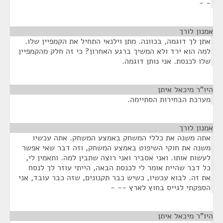
- -
אמנון לורך
¶
אתן לך דוגמה, בכוונה. מתן וילנאי התחיל את הקמפיין שלו.
למה הוא ירד ולא המשיך ברגע האחרון? כי זה חלק מהקמפיין
שלו לכנסת. אני נותן דוגמה.
היו"ר מיכאל איתן
¶
מערכת הבחירות הסתיימה.
אמנון לורך
¶
אתה משנה את כללי המשחק באמצע המשחק. אתה עכשיו
משנה את חוקי השיפוט באמצע המשחק, וזה דבר שאי אפשר
לעשות אותו. ואני אסביר ואני רוצה שתבין למה. ותאמין לי,
כל דבר שהיית אומר לי לכנסת הבאה, הייתי עוזר לך לנסח
את זה. לבוא עכשיו, כשיש כבר תקנונים, שזה כבר עובד, אני
הספקתי לגייס בחוץ לארץ -- -
היו"ר מיכאל איתן
¶