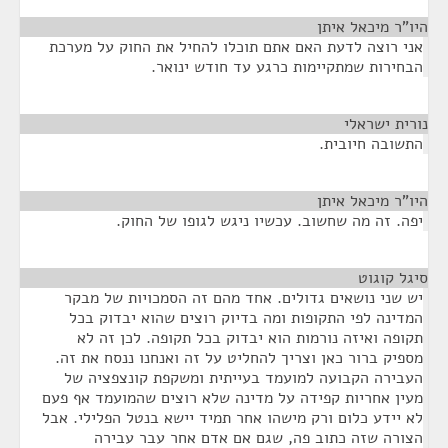
היו"ר מיכאל איתן
¶
אני רוצה לדעת האם אתם תוכלו להחיל את החוק על מערכת
הבחירות שמתקיימות כרגע עד חודש ינואר.
נורית ישראלי
¶
התשובה חיובית.
היו"ר מיכאל איתן
¶
יפה. זה מה שחשוב. עכשיו ניגש לגופו של החוק.
סיגל קוגוט
¶
יש שני נושאים גדולים. אחד מהם זה הסמכויות של מבקר
המדינה לפי התקופות ומה בדיוק רוצים שהוא יבדוק בכל
תקופה ואיזה נורמות הוא יבדוק בכל תקופה. לכן זה לא
מספיק ברור כאן וצריך להחליט על זה ואנחנו ננסח את זה.
העבירה הקבועה למועמד בעייתית ומשקפת קונצפציה של
מעין אחריות קפידה על מדינה שלא רוצים שהמועמד אף פעם
לא יידע כלום ורק מישהו אחר תמיד יישא בנטל הפלילי. אבל
הצורה שזה כתוב פה, שגם אם אדם אחר עבר עבירה