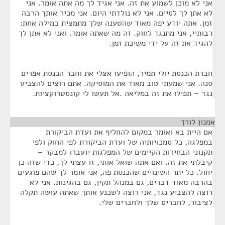
אני לא מוכן לשמוע את זה. אני אגיד לך מה אתה אומר. אני
לא אתן לך לסיים. אני לא נולדתי היום. אני מכיר אותך הרבה
זמן. אתה יודע יפה מאוד שהטענה שלך מתמצית במילה אחת:
רבותיי, אני מתנגד לחוק. זה מה שאתה אומר. ואני לא אתן לך
להגיד את זה על ידי משיכת זמן.
חברת הכנסת יולי תמיר, הופיעו אצלי את וחבר הכנסת אפרים
סנה. אני שמעתי טוב מאוד את המוסיקה. אתם רוצים להצביע
נגד – תפילו את זה במליאה .אל תעשו לי קונסטרוקציות.
אמנון לורך
¶
אם היית בא ואומר במקום להחליף את ועדת הביקורת
במפלגה, כל סמכויותיה של ועדת הביקורת לפי החוק ולפי
תקנוני הבחירות הקיימים של המפלגות יועברו למבקר –
קיבלתי את זה. ואם אתה שואל אותי, זו עצתי לך, כדי שזה כן
יחול. כל יתר השינויים שהכנסת פה, אני אומר לך שהם פוגעים
בהרבה מאוד דברים, גם במנהל תקין, גם בהגינות. אני לא
רוצה להצביע נגד, אני רוצה לשכנע אותך שאתה עושה תקלה
לציבור, לחברים שלך ולחברים שלי.