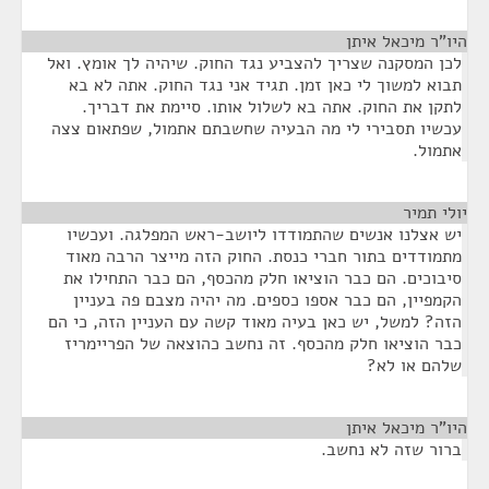
היו"ר מיכאל איתן
¶
לכן המסקנה שצריך להצביע נגד החוק. שיהיה לך אומץ. ואל
תבוא למשוך לי כאן זמן. תגיד אני נגד החוק. אתה לא בא
לתקן את החוק. אתה בא לשלול אותו. סיימת את דבריך.
עכשיו תסבירי לי מה הבעיה שחשבתם אתמול, שפתאום צצה
אתמול.
יולי תמיר
¶
יש אצלנו אנשים שהתמודדו ליושב-ראש המפלגה. ועכשיו
מתמודדים בתור חברי כנסת. החוק הזה מייצר הרבה מאוד
סיבוכים. הם כבר הוציאו חלק מהכסף, הם כבר התחילו את
הקמפיין, הם כבר אספו כספים. מה יהיה מצבם פה בעניין
הזה? למשל, יש כאן בעיה מאוד קשה עם העניין הזה, כי הם
כבר הוציאו חלק מהכסף. זה נחשב כהוצאה של הפריימריז
שלהם או לא?
היו"ר מיכאל איתן
¶
ברור שזה לא נחשב.