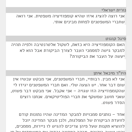
נורית ישראלי
¶
אני רוצה להציג איזו שהיא קומפוזיציה משפטית. אני רואה
שחברי המשפטנים לפחות מבינים אותי.
סיגל קוגוט
¶
האם הקומפוזיציה היא כזאת, לשקול אלטרנטיבה ולפיה תהיה
למבקר גישה למסמכי העבר לצורך הביקורת אבל הוא לא
יעשה על העבר את הביקורת?
היו"ר מיכאל איתן
¶
אני לא מבין. רבותיי, חברי המשפטנים, אני מבקש עכשיו אין
שום דבר אחר. יש הצעה שלי. ואם חברי המשפטנים יגידו לי
שהקומפוזיציה הזו שגויה – אני אקבל. אני מבקש דבר פשוט,
שאני חושב שמשקף את חברי הפוליטיקאים. אנחנו רוצים
הסדר פשוט.
אחד – נותנים סמכויות למבקר המדינה שהיו נתונות קודם
לוועדת הביקורת של המפלגות, ולכן מבקר המדינה יוכל
להוציא תקנות שעל פיהן צריכים להגיש לו ניירות, מסמכים,