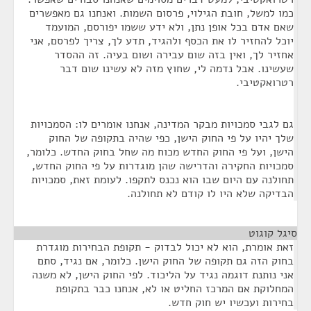
כמו למשל, חובת הגילוי, פרסום השמות. ואנחנו גם מאפשרים
שאם אדם בכל אופן נתן, ולא ידע ששמו יפורסם, המועמד
יוכל להחזיר לו את הכסף ולהגיד, תדע לך, צריך לפרסם, אני
אחזיר לך, ואין בזה שום עבירה ושום בעיה. זה ההסדר
שעשינו. אבל נדמה לי, שחוץ מזה לא עשינו שום דבר
רטרואקטיבי.
גם לגבי סמכויות מבקר המדינה, אנחנו אומרים לו: הסמכויות
שלך יהיו על פי החוק הישן, כפי שהיה בתקופה של החוק
הישן, ועל פי החוק החדש מכוח מה שחל בחוק החדש. כלומר,
סמכויות החקירה והדרישה שהן מוגדרות על פי החוק החדש,
תחולנה עם היום שבו הוא נכנס לתקפו. לעומת זאת, סמכויות
הבדיקה שלא היו לו קודם לא תחולנה.
סיגל קוגוט
¶
זאת אומרת, הוא לא יכול לבדוק - תקופת הבחירות מוגדרת
בחוק הזה גם תקופה של החוק הישן. כלומר, אם נגיד, סתם
אני נותנת דוגמה נגיד על הליכוד. לפי החוק הישן, לא משנה
המחלוקת אם המרכז החליט או לא, אנחנו כבר בתקופת
בחירות ועכשיו יש חוק חדש.