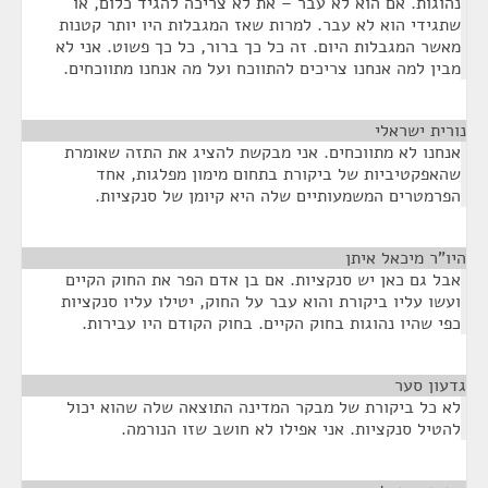
נהוגות. אם הוא לא עבר – את לא צריכה להגיד כלום, או
שתגידי הוא לא עבר. למרות שאז המגבלות היו יותר קטנות
מאשר המגבלות היום. זה כל כך ברור, כל כך פשוט. אני לא
מבין למה אנחנו צריכים להתווכח ועל מה אנחנו מתווכחים.
נורית ישראלי
¶
אנחנו לא מתווכחים. אני מבקשת להציג את התזה שאומרת
שהאפקטיביות של ביקורת בתחום מימון מפלגות, אחד
הפרמטרים המשמעותיים שלה היא קיומן של סנקציות.
היו"ר מיכאל איתן
¶
אבל גם כאן יש סנקציות. אם בן אדם הפר את החוק הקיים
ועשו עליו ביקורת והוא עבר על החוק, יטילו עליו סנקציות
כפי שהיו נהוגות בחוק הקיים. בחוק הקודם היו עבירות.
גדעון סער
¶
לא כל ביקורת של מבקר המדינה התוצאה שלה שהוא יכול
להטיל סנקציות. אני אפילו לא חושב שזו הנורמה.