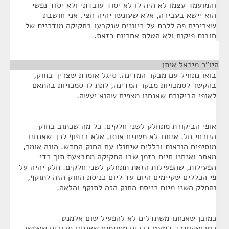
והמועמד עצמו לא היה לו לא יסוד עובדתי ולא יסוד נפשי
הוא יישא בעבירה, אלא שעונשו יהיה חצי. אני חושבת
שצריכים פה ללכת על כיוונים שנקבעו בחקיקה מודרנית של
חובות פיקוח ולא הטלת אחריות כזאת.
היו"ר מיכאל איתן
¶
בואו נתחיל עם מבקר המדינה. סיגל אומרת שצריך בחוק,
בהקשר לסמכויות מבקר המדינה, לתת לו סמכויות בהתאם
לאופי הביקורת שאנחנו מצפים שהוא יעשה.
אופי הביקורת מתחלק לשני חלקים. כל מה שכתוב בחוק
הנוכחי חל. אנחנו לא משנים אותו, אלא בכפוף לכך שאנחנו
מוסיפים הוראות וכללים שיחולו עם החוק החדש. הווה אומר,
מאחר ואנחנו חיים בזמן שבו החקיקה מתבצעת תוך כדי
הפעילות, שהפעילות הזאת תתחלק לשני חלקים. חלק יהיה על
פי הכללים שקיימים היום עד ליום כניסת החוק הזה לתוקף,
והחלק השני מיום כניסת החוק הזה לתוקף והלאה.
כמובן שאנחנו משתדלים לא להפעיל שום אלמנט
רטרואקטיבי, למעט דברים מסוימים שאנחנו סבורים שאפשר.