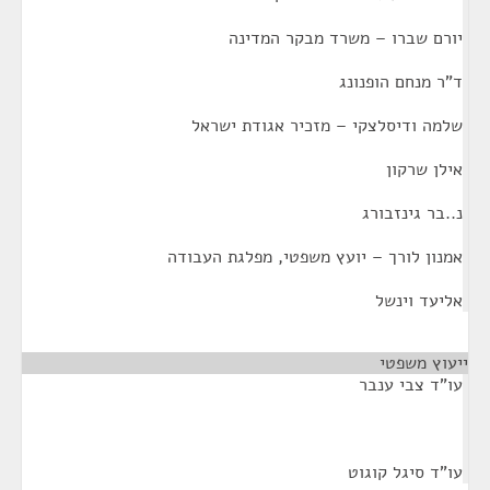
יורם שברו – משרד מבקר המדינה
ד"ר מנחם הופנונג
שלמה ודיסלצקי – מזכיר אגודת ישראל
אילן שרקון
נ..בר גינזבורג
אמנון לורך – יועץ משפטי, מפלגת העבודה
אליעד וינשל
ייעוץ משפטי
¶
עו"ד צבי ענבר
עו"ד סיגל קוגוט