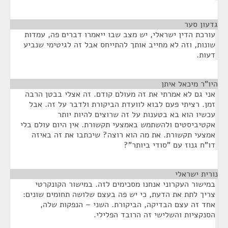
גדעון סער
¶
עורכת הדין ישראלי, יש מצב שבו ייאמרו דברים פה, עמדות
שונות, וזה לא מחייב אותך להתייחס אבל זה לגיטימי שנביע
דעות.
היו"ר מיכאל איתן
¶
אני גם לא אמרתי את זה מעולם קודם. זה אצלי בבטן הרבה
זמן. רציתי פעם לבוא לוועדת הביקורת ולדבר על זה. אבל
עכשיו הוא בא בטענות על זה שרוצים להיות יותר
אקטיביסטים ולהשתמש באמצעי תקשורת. אין היום עולם בלי
אמצעי תקשורת. את מה הוא רוצה? שיכתבו את זה באיזה
דו"ח גנוז עם "סודי ביותר"?
נורית ישראלי
¶
במישור העקרוני אנחנו מסכימים לזה. במישור הקונקרטי
צריך לתת את הדעת, כי יש פה בעצם שלושה תחומים שונים:
אחד זה עצם הבדיקה, הביקורת. השני – הנפקות שלה,
הסנקציות והשלישי זה הרובד הפלילי.