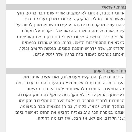
נורית ישראלי
¶
אדוני הנכבד, אנחנו לא עוקבים אחרי שום דבר כרגע, חוץ
מאשר אחרי תהליך החקיקה. אנחנו כמובן נערכים. כפי
שהודעתי, מבקר המדינה הביע עמדתו שהוא מוכן לקחת על
עצמו את המשימה החשובה הזאת של ביקורת על תקופת
הפריימריז. בהתאמה, אנחנו נערכים ובודקים את האופציות
למלא את ההתחייבות הזאת. ברור, כמו שאמרנו בפעמים
הקודמות, שזה ידרוש תוספת תקנים, תוספת תקציב וכולי.
ואנחנו נערכים לעמוד בזה ברגע שזה יוטל עלינו.
היו"ר מיכאל איתן
¶
הדיבורים שלך הם קצת מעורפלים, ואני אציב אותך מול
העובדות. הבחירות לראשות מפלגת העבודה כבר עברו. את
זה החמצנו. הבחירות לראשות מפלגת הליכוד נמצאות
בעיצומן. החוק עדיין לא תקף. מה שתקף זה החוק הקודם.
הבחירות לחברי המרכז במפלגת העבודה והליכוד יתקיימו
במהלך חודש ינואר. כלומר, גם הן נמצאות כבר בעיצומן.
אנחנו במקרה הכי טוב נצליח להביא את החוק לאישור ביום
שני הקרוב. אם לא, אז חבל. אין לנו מה לחוקק.