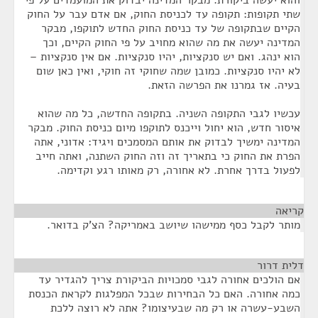
והוא יעשה ביקורת. מבקר המדינה יבדוק את המועמדים על פי
שתי תקופות: תקופה עד לכניסת החוק, אם אדם עבר על החוק
הקיים שבתקופה של עד כניסת החוק החדש לתוקפו, מבקר
המדינה יעשה את מה שהוא מחויב על פי החוק הקיים, וכך
הוא ינהג. ואם יש סנקציות, יהיו סנקציות. אם אין סנקציות –
לא יהיו סנקציות. כמובן שמה שחוקי זה חוקי, ואין כאן שום
בעיה. אז גמרנו את הפרשה הזאת.
עכשיו לגבי התקופה השניה. בתקופה החדשה, כל מה שהוא
איסור חדש, הוא יחול וייכנס לתוקפו מיום כניסת החוק. מבקר
המדינה ימשיך לבדוק את אותם המסמכים ויגיד: אדוני, אתה
הפרת את החוק כי בתאריך זה וזה החוק השתנה, ואתה חייב
לפעול בדרך אחרת. לא אחורה, רק מאותו רגע וקדימה.
קריאה
¶
מותר לקבל כסף ממישהו שיושב באמריקה? הצ'ק בדואר.
דלית דרור
¶
אם הולכים אחורה לגבי סמכויות הביקורת צריך להגדיר עד
כמה אחורה. האם כל הבחירות שבכל המפלגות לקראת הכנסת
השבע-עשרה או רק מה שבעיצומו? אתה לא רוצה ללכת