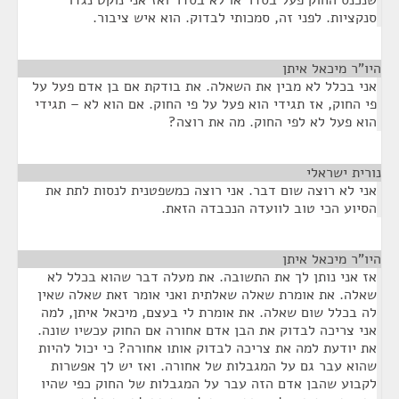
שנכנס החוק פעל בסדר או לא בסדר ואז אני נוקט נגדו
סנקציות. לפני זה, סמכותי לבדוק. הוא איש ציבור.
היו"ר מיכאל איתן
¶
אני בכלל לא מבין את השאלה. את בודקת אם בן אדם פעל על
פי החוק, אז תגידי הוא פעל על פי החוק. אם הוא לא – תגידי
הוא פעל לא לפי החוק. מה את רוצה?
נורית ישראלי
¶
אני לא רוצה שום דבר. אני רוצה כמשפטנית לנסות לתת את
הסיוע הכי טוב לוועדה הנכבדה הזאת.
היו"ר מיכאל איתן
¶
אז אני נותן לך את התשובה. את מעלה דבר שהוא בכלל לא
שאלה. את אומרת שאלה שאלתית ואני אומר זאת שאלה שאין
לה בכלל שום שאלה. את אומרת לי בעצם, מיכאל איתן, למה
אני צריכה לבדוק את הבן אדם אחורה אם החוק עכשיו שונה.
את יודעת למה את צריכה לבדוק אותו אחורה? כי יכול להיות
שהוא עבר גם על המגבלות של אחורה. ואז יש לך אפשרות
לקבוע שהבן אדם הזה עבר על המגבלות של החוק כפי שהיו