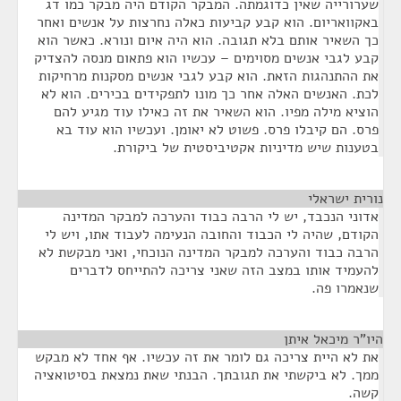
שערורייה שאין כדוגמתה. המבקר הקודם היה מבקר כמו דג
באקוואריום. הוא קבע קביעות כאלה נחרצות על אנשים ואחר
כך השאיר אותם בלא תגובה. הוא היה איום ונורא. כאשר הוא
קבע לגבי אנשים מסוימים – עכשיו הוא פתאום מנסה להצדיק
את ההתנהגות הזאת. הוא קבע לגבי אנשים מסקנות מרחיקות
לכת. האנשים האלה אחר כך מונו לתפקידים בכירים. הוא לא
הוציא מילה מפיו. הוא השאיר את זה כאילו עוד מגיע להם
פרס. הם קיבלו פרס. פשוט לא יאומן. ועכשיו הוא עוד בא
בטענות שיש מדיניות אקטיביסטית של ביקורת.
נורית ישראלי
¶
אדוני הנכבד, יש לי הרבה כבוד והערכה למבקר המדינה
הקודם, שהיה לי הכבוד והחובה הנעימה לעבוד אתו, ויש לי
הרבה כבוד והערכה למבקר המדינה הנוכחי, ואני מבקשת לא
להעמיד אותו במצב הזה שאני צריכה להתייחס לדברים
שנאמרו פה.
היו"ר מיכאל איתן
¶
את לא היית צריכה גם לומר את זה עכשיו. אף אחד לא מבקש
ממך. לא ביקשתי את תגובתך. הבנתי שאת נמצאת בסיטואציה
קשה.