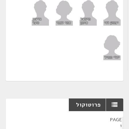
מיכאל
גדעון
אתי לבני
יצחק לוי
איתן
סער
יולי תמיר
פרוטוקול
¶
PAGE
1