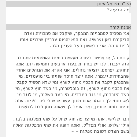
היו"ר מיכאל איתן
¶
מה הבעיה?
אמנון לורך
¶
אני מסכים לסמכויות המבקר, שיקבל את סמכויות ועדת
הביקורת כאן ועכשיו, ואם הוא יתפוס עבריין שיכניס אותו
לבית סוהר. אני הראשון בעד העניין הזה.
קודם כל, אי אפשר בצורה מעשית בחיים האמיתיים שהדבר
הזה יעבוד. לנו יש בחירות בעוד ארבעים וחמישה יום. אתה
תחוקק, יפרסם, יוציאו נוהלים, אני אקרא את הנוהלים אחרי
שהבחירות ייגמרו. אתה יוצר חוסר שוויון בין מועמדים. מי
שהספיק לקבל את הכסף מחוץ לארץ ומי שלא הספיק לקבל
את הכסף מחוץ לארץ, זה בוכלטריה, מי בעד חוץ לארץ, מי
בעד היורדים, מי נגד היורדים, מי בעד השלום, מי לוזר מי
לא. נתתי לך דוגמה אחת מתוך עשר שיש לי פה בפנים. אתה
תיצור חוסר שוויון, ואני אומר לך שאתה נותן פרס לרמאים.
דבר שלישי, אתה מייצר פה חוק שחל על שתי מפלגות בלבד,
אולי שלוש. אולי מפד"ל, ואתה דופק את שתי המפלגות האלה
בשם הצדק לטובת מפלגת - -